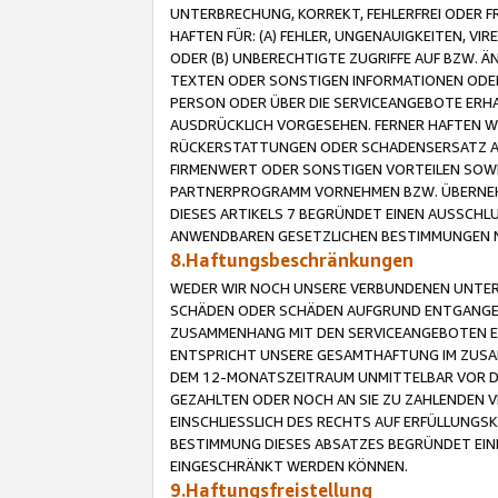
UNTERBRECHUNG, KORREKT, FEHLERFREI ODER 
HAFTEN FÜR: (A) FEHLER, UNGENAUIGKEITEN, 
ODER (B) UNBERECHTIGTE ZUGRIFFE AUF BZW. 
TEXTEN ODER SONSTIGEN INFORMATIONEN ODER 
PERSON ODER ÜBER DIE SERVICEANGEBOTE ERHA
AUSDRÜCKLICH VORGESEHEN. FERNER HAFTEN 
RÜCKERSTATTUNGEN ODER SCHADENSERSATZ AU
FIRMENWERT ODER SONSTIGEN VORTEILEN SOWIE
PARTNERPROGRAMM VORNEHMEN BZW. ÜBERNEHM
DIESES ARTIKELS 7 BEGRÜNDET EINEN AUSSCH
ANWENDBAREN GESETZLICHEN BESTIMMUNGEN 
8.Haftungsbeschränkungen
WEDER WIR NOCH UNSERE VERBUNDENEN UNTERN
SCHÄDEN ODER SCHÄDEN AUFGRUND ENTGANGENE
ZUSAMMENHANG MIT DEN SERVICEANGEBOTEN EN
ENTSPRICHT UNSERE GESAMTHAFTUNG IM ZUSAM
DEM 12-MONATSZEITRAUM UNMITTELBAR VOR DE
GEZAHLTEN ODER NOCH AN SIE ZU ZAHLENDEN V
EINSCHLIESSLICH DES RECHTS AUF ERFÜLLUNGS
BESTIMMUNG DIESES ABSATZES BEGRÜNDET EI
EINGESCHRÄNKT WERDEN KÖNNEN.
9.Haftungsfreistellung