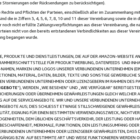
ge Stornierungen oder Rücksendungen zu berücksichtigen).
 Rechte und Pflichten der Parteien, einschließlich aller im Zusammenhang m
 die in Ziffern 3, 4, 5, 6, 7, 8, 10 und 11 dieser Vereinbarung sowie die in
er noch nicht erfüllte Zahlungsverpflichtungen aus dieser Vereinbarung, die
arteien nicht von den bereits entstandenen Verbindlichkeiten aus dieser Ver
gung begangen wurde.
 PRODUKTE UND DIENSTLEISTUNGEN, DIE AUF DER AMAZON-WEBSITE AN
GRAMMIERSCHNITTSTELLE FÜR PRODUKTWERBUNG, DATENFEEDS UND INH
-NAMEN, MARKEN UND LOGOS UNSERER VERBUNDENEN UNTERNEHMEN (EIN
IONEN, MATERIAL, DATEN, BILDER, TEXTE UND SONSTIGE GEWERBLICHE 
EREN VERBUNDENEN UNTERNEHMEN ODER LIZENZGEBERN IM RAHMEN DES 
NGEBOTE
“), WERDEN „WIE BESEHEN“ UND „WIE VERFÜGBAR“ BEREITGEST
CHERUNGEN ODER ÜBERNEHMEN GEWÄHRLEISTUNGEN GLEICH WELCHER AR
ZUG AUF DIE SERVICEANGEBOTE. WIR UND UNSERE VERBUNDENEN UNTERNEH
ANGEBOTE AUS; DIES SCHLIESST ETWAIGE STILLSCHWEIGENDE GEWÄHRLE
LITÄT, EIGNUNG FÜR EINEN BESTIMMTEN VERWENDUNGSZWECK, NICHTVER
OGENHEITEN, DEM ÜBLICHEN GESCHÄFTSVERKEHR, DER LEISTUNG ODER H
 BESCHAFFENHEIT, MERKMALE, FUNKTIONEN, DEN LEISTUNGSUMFANG ODER
VERBUNDENEN UNTERNEHMEN ODER LIZENZGEBER GEWÄHRLEISTEN, DASS D
HGÄNGIG BZW. AUF BESTIMMTE ART UND WEISE FUNKTIONIEREN WERDEN 