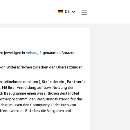
DE
en jeweiligen in
Anhang 1
genannten Amazon-
e von Widersprüchen zwischen den Übersetzungen
er teilnehmen möchten („
Sie
“ oder ein „
Partner
“),
. Mit Ihrer Anmeldung auf bzw. Nutzung der
durch Bezugnahme einen wesentlichen Bestandteil
 Partnerprogramm, den Vergütungskatalog für das
ichst, müssen den Community-Richtlinien von
fernt werden. Bitte lies die Vorgaben und