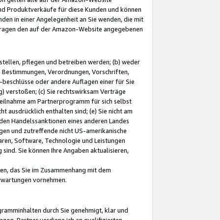
und Produktverkäufe für diese Kunden und können
nden in einer Angelegenheit an Sie wenden, die mit
e-Fragen den auf der Amazon-Website angegebenen
stellen, pflegen und betreiben werden; (b) weder
e Bestimmungen, Verordnungen, Vorschriften,
-beschlüsse oder andere Auflagen einer für Sie
 verstoßen; (c) Sie rechtswirksam Verträge
r Teilnahme am Partnerprogramm für sich selbst
t ausdrücklich enthalten sind; (e) Sie nicht am
den Handelssanktionen eines anderen Landes
gen und zutreffende nicht US-amerikanische
ren, Software, Technologie und Leistungen
sind. Sie können Ihre Angaben aktualisieren,
men, das Sie im Zusammenhang mit dem
 Erwartungen vornehmen.
ogramminhalten durch Sie genehmigt, klar und
zon-Partner verdiene ich an qualifizierten