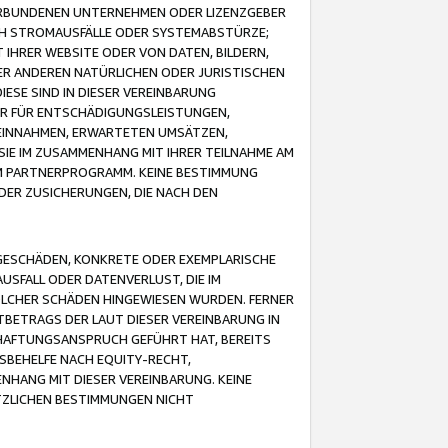
VERBUNDENEN UNTERNEHMEN ODER LIZENZGEBER
ICH STROMAUSFÄLLE ODER SYSTEMABSTÜRZE;
IHRER WEBSITE ODER VON DATEN, BILDERN,
ER ANDEREN NATÜRLICHEN ODER JURISTISCHEN
ESE SIND IN DIESER VEREINBARUNG
R FÜR ENTSCHÄDIGUNGSLEISTUNGEN,
EINNAHMEN, ERWARTETEN UMSÄTZEN,
SIE IM ZUSAMMENHANG MIT IHRER TEILNAHME AM
M PARTNERPROGRAMM. KEINE BESTIMMUNG
DER ZUSICHERUNGEN, DIE NACH DEN
GESCHÄDEN, KONKRETE ODER EXEMPLARISCHE
SFALL ODER DATENVERLUST, DIE IM
OLCHER SCHÄDEN HINGEWIESEN WURDEN. FERNER
BETRAGS DER LAUT DIESER VEREINBARUNG IN
HAFTUNGSANSPRUCH GEFÜHRT HAT, BEREITS
SBEHELFE NACH EQUITY-RECHT,
NHANG MIT DIESER VEREINBARUNG. KEINE
TZLICHEN BESTIMMUNGEN NICHT