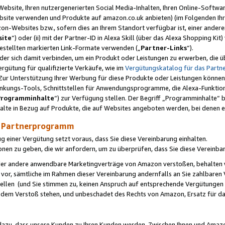
ebsite, Ihren nutzergenerierten Social Media-Inhalten, Ihren Online-Softwar
ebsite verwenden und Produkte auf amazon.co.uk anbieten) (im Folgenden Ihr
-Websites bzw., sofern dies an Ihrem Standort verfügbar ist, einer ander
ite
“) oder (ii) mit der Partner-ID in Alexa Skill (über das Alexa Shopping Ki
estellten markierten Link-Formate verwenden („
Partner-Links
“).
oder sich damit verbinden, um ein Produkt oder Leistungen zu erwerben, di
gütung für qualifizierte Verkäufe, wie im
Vergütungskatalog für das Part
Zur Unterstützung Ihrer Werbung für diese Produkte oder Leistungen können w
linkungs-Tools, Schnittstellen für Anwendungsprogramme, die Alexa-Funktion
Programminhalte
“) zur Verfügung stellen. Der Begriff „Programminhalte“ be
halte in Bezug auf Produkte, die auf Websites angeboten werden, bei denen 
as Partnerprogramm
einer Vergütung setzt voraus, dass Sie diese Vereinbarung einhalten.
ionen zu geben, die wir anfordern, um zu überprüfen, dass Sie diese Vereinba
oder andere anwendbare Marketingverträge von Amazon verstoßen, behalten w
 vor, sämtliche im Rahmen dieser Vereinbarung andernfalls an Sie zahlbare
tellen (und Sie stimmen zu, keinen Anspruch auf entsprechende Vergütungen
 dem Verstoß stehen, und unbeschadet des Rechts von Amazon, Ersatz für 
azu, dass unsere Kunden zu Ihren Kunden werden. Zwischen Ihnen und Amaz