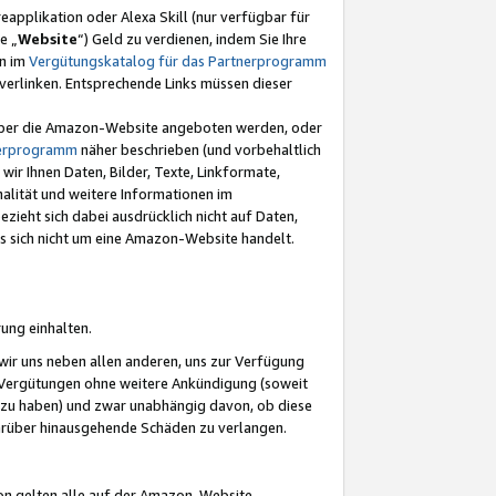
eapplikation oder Alexa Skill (nur verfügbar für
e „
Website
“) Geld zu verdienen, indem Sie Ihre
en im
Vergütungskatalog für das Partnerprogramm
t) verlinken. Entsprechende Links müssen dieser
e über die Amazon-Website angeboten werden, oder
nerprogramm
näher beschrieben (und vorbehaltlich
ir Ihnen Daten, Bilder, Texte, Linkformate,
alität und weitere Informationen im
zieht sich dabei ausdrücklich nicht auf Daten,
es sich nicht um eine Amazon-Website handelt.
rung einhalten.
ir uns neben allen anderen, uns zur Verfügung
n Vergütungen ohne weitere Ankündigung (soweit
 zu haben) und zwar unabhängig davon, ob diese
darüber hinausgehende Schäden zu verlangen.
on gelten alle auf der Amazon-Website