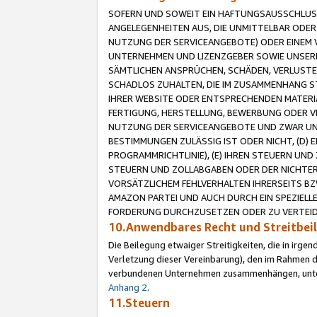
SOFERN UND SOWEIT EIN HAFTUNGSAUSSCHLUSS
ANGELEGENHEITEN AUS, DIE UNMITTELBAR ODER 
NUTZUNG DER SERVICEANGEBOTE) ODER EINEM V
UNTERNEHMEN UND LIZENZGEBER SOWIE UNSERE 
SÄMTLICHEN ANSPRÜCHEN, SCHÄDEN, VERLUSTE
SCHADLOS ZUHALTEN, DIE IM ZUSAMMENHANG STE
IHRER WEBSITE ODER ENTSPRECHENDEN MATERIA
FERTIGUNG, HERSTELLUNG, BEWERBUNG ODER VE
NUTZUNG DER SERVICEANGEBOTE UND ZWAR UN
BESTIMMUNGEN ZULÄSSIG IST ODER NICHT, (D) 
PROGRAMMRICHTLINIE), (E) IHREN STEUERN UN
STEUERN UND ZOLLABGABEN ODER DER NICHTER
VORSÄTZLICHEM FEHLVERHALTEN IHRERSEITS BZ
AMAZON PARTEI UND AUCH DURCH EIN SPEZIELL
FORDERUNG DURCHZUSETZEN ODER ZU VERTEIDI
10.Anwendbares Recht und Streitbe
Die Beilegung etwaiger Streitigkeiten, die in irg
Verletzung dieser Vereinbarung), den im Rahmen d
verbundenen Unternehmen zusammenhängen, unterl
Anhang 2
.
11.Steuern