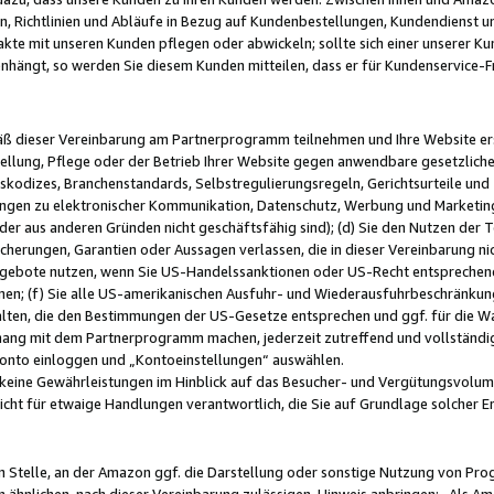
, Richtlinien und Abläufe in Bezug auf Kundenbestellungen, Kundendienst 
kte mit unseren Kunden pflegen oder abwickeln; sollte sich einer unserer Ku
nhängt, so werden Sie diesem Kunden mitteilen, dass er für Kundenservic
emäß dieser Vereinbarung am Partnerprogramm teilnehmen und Ihre Website er
ellung, Pflege oder der Betrieb Ihrer Website gegen anwendbare gesetzlich
skodizes, Branchenstandards, Selbstregulierungsregeln, Gerichtsurteile und 
ngen zu elektronischer Kommunikation, Datenschutz, Werbung und Marketing)
 oder aus anderen Gründen nicht geschäftsfähig sind); (d) Sie den Nutzen de
cherungen, Garantien oder Aussagen verlassen, die in dieser Vereinbarung nich
gebote nutzen, wenn Sie US-Handelssanktionen oder US-Recht entsprechen
men; (f) Sie alle US-amerikanischen Ausfuhr- und Wiederausfuhrbeschränkun
ten, die den Bestimmungen der US-Gesetze entsprechen und ggf. für die Wa
hang mit dem Partnerprogramm machen, jederzeit zutreffend und vollständig 
 Konto einloggen und „Kontoeinstellungen“ auswählen.
keine Gewährleistungen im Hinblick auf das Besucher- und Vergütungsvolu
icht für etwaige Handlungen verantwortlich, die Sie auf Grundlage solcher
en Stelle, an der Amazon ggf. die Darstellung oder sonstige Nutzung von Pr
 ähnlichen, nach dieser Vereinbarung zulässigen, Hinweis anbringen: „Als Ama