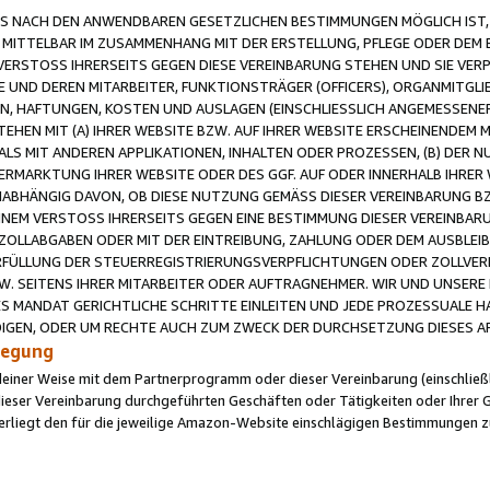
 NACH DEN ANWENDBAREN GESETZLICHEN BESTIMMUNGEN MÖGLICH IST, S
MITTELBAR IM ZUSAMMENHANG MIT DER ERSTELLUNG, PFLEGE ODER DEM BE
ERSTOSS IHRERSEITS GEGEN DIESE VEREINBARUNG STEHEN UND SIE VERP
UND DEREN MITARBEITER, FUNKTIONSTRÄGER (OFFICERS), ORGANMITGLI
N, HAFTUNGEN, KOSTEN UND AUSLAGEN (EINSCHLIESSLICH ANGEMESSENE
HEN MIT (A) IHRER WEBSITE BZW. AUF IHRER WEBSITE ERSCHEINENDEM M
LS MIT ANDEREN APPLIKATIONEN, INHALTEN ODER PROZESSEN, (B) DER 
RMARKTUNG IHRER WEBSITE ODER DES GGF. AUF ODER INNERHALB IHRER W
ABHÄNGIG DAVON, OB DIESE NUTZUNG GEMÄSS DIESER VEREINBARUNG B
EINEM VERSTOSS IHRERSEITS GEGEN EINE BESTIMMUNG DIESER VEREINBARU
D ZOLLABGABEN ODER MIT DER EINTREIBUNG, ZAHLUNG ODER DEM AUSBLEI
FÜLLUNG DER STEUERREGISTRIERUNGSVERPFLICHTUNGEN ODER ZOLLVERPF
W. SEITENS IHRER MITARBEITER ODER AUFTRAGNEHMER. WIR UND UNSERE
ES MANDAT GERICHTLICHE SCHRITTE EINLEITEN UND JEDE PROZESSUALE 
GEN, ODER UM RECHTE AUCH ZUM ZWECK DER DURCHSETZUNG DIESES AR
ilegung
endeiner Weise mit dem Partnerprogramm oder dieser Vereinbarung (einschließl
ieser Vereinbarung durchgeführten Geschäften oder Tätigkeiten oder Ihrer 
iegt den für die jeweilige Amazon-Website einschlägigen Bestimmungen z