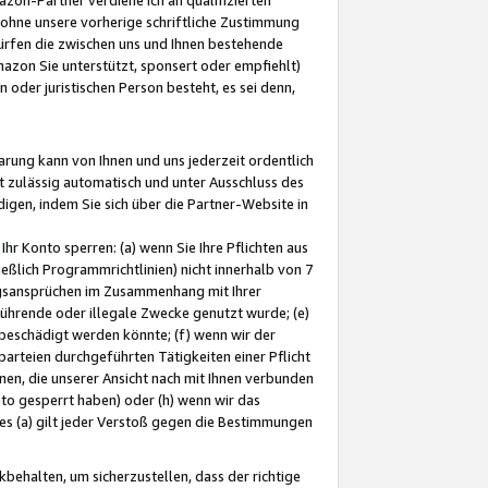
ohne unsere vorherige schriftliche Zustimmung
ürfen die zwischen uns und Ihnen bestehende
mazon Sie unterstützt, sponsert oder empfiehlt)
oder juristischen Person besteht, es sei denn,
arung kann von Ihnen und uns jederzeit ordentlich
t zulässig automatisch und unter Ausschluss des
gen, indem Sie sich über die Partner-Website in
hr Konto sperren: (a) wenn Sie Ihre Pflichten aus
eßlich Programmrichtlinien) nicht innerhalb von 7
ngsansprüchen im Zusammenhang mit Ihrer
ührende oder illegale Zwecke genutzt wurde; (e)
eschädigt werden könnte; (f) wenn wir der
rteien durchgeführten Tätigkeiten einer Pflicht
nen, die unserer Ansicht nach mit Ihnen verbunden
nto gesperrt haben) oder (h) wenn wir das
 (a) gilt jeder Verstoß gegen die Bestimmungen
ehalten, um sicherzustellen, dass der richtige