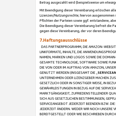
Betrag ausgezahlt wird (beispielsweise um etwai
Mit Beendigung dieser Vereinbarung erlöschen alle
Lizenzen/Nutzungsrechte; hiervon ausgenommen sind
Pflichten der Parteien sowie ggf. entstandene, ab
Die Beendigung dieser Vereinbarung befreit die P
gegen diese Vereinbarung, der vor deren Beendi
7.Haftungsausschlüsse
DAS PARTNERPROGRAMM, DIE AMAZON-WEBSITE,
LINKFORMATE, INHALTE, DIE ANWENDUNGSPRO
NAMEN, MARKEN UND LOGOS SOWIE DIE DOMAIN
GESAMTE TECHNOLOGIE, SOFTWARE SOWIE FUNKT
DIE VON ODER IM AUFTRAG VON AMAZON, UNS
GENUTZT WERDEN (INSGESAMT DIE „
SERVICEA
UNTERNEHMEN ODER LIZENZGEBER MACHEN ZUSI
GESETZLICH ODER IN SONSTIGER WEISE, IN BE
GEWÄHRLEISTUNGEN IN BEZUG AUF DIE SERVICE
MARKTGÄNGIGKEIT, ZUFRIEDENSTELLENDER QUA
SICH AUS GESETZLICHEN BESTIMMUNGEN, GEPFL
SERVICEANGEBOT JEDERZEIT BEENDEN BZW. DIE
JEDERZEIT ÄNDERN. WEDER WIR NOCH UNSERE 
BEREITGESTELLT ODER WIE BESCHRIEBEN DURC