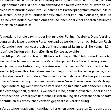
usgenommen dies ist nach dem anwendbaren Recht erforderlich, werden Sie 
f diese Vereinbarung oder Ihre Teilnahme am Partnerprogramm machen. Sie d
usschmücken (einschließlich der expliziten oder impliziten Aussage, dass A
 eine Verbindung zwischen Amazon und Ihnen oder einer anderen natürlichen 
rücklich gestattet ist.
r Anmeldung für die bzw. mit der Nutzung der Partner-Website. Diese Vereinb
gung an die jeweils andere Partei gekündigt werden (falls nach lokalem Rech
n Kalendertage nach Ausspruch der Kündigung wirksam wird. Sie können kündi
ngen“ die Option zum Schließen Ihres Kontos auswählen.
 wichtigem Grund durch schriftliche Kündigung an Sie fristlos kündigen oder I
 Sie darüber hinaus anderweitige Verstöße gegen diese Vereinbarung (einschli
ben; (c) wenn wir befürchten, dass Amazon potenziellen Rechts- oder Haftu
nnte; (d) wenn Ihre Teilnahme am Partnerprogramm für betrügerische, irref
das Ansehen von Amazon durch Sie oder Ihre Teilnahme am Partnerprogramm b
ieser Vereinbarung oder den gemäß dieser Vereinbarung von den Vertragspa
liegen könnte; (g) wenn wir diese Vereinbarung mit Ihnen oder anderen Perso
 der Vergangenheit, gleich aus welchem Grund, gekündigt hatten (oder Ihr Ko
rm beenden. Vorsorglich und ohne Einschränkung des vorstehenden Absatzes
richtlinien als erheblicher Verstoß gegen diese Vereinbarung.
e Vergütungen nach einer Kündigung für einen angemessenen Zeitraum zurückb