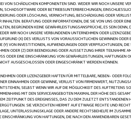
FREI VON SCHÄDLICHEN KOMPONENTEN SIND. WEDER WIR NOCH UNSERE 
VIREN, SCHADSOFTWARE ODER BETRIEBSUNTERBRECHUNGEN, EINSCHLIESSL
ÄNDERUNG ODER LÖSCHUNG, VERNICHTUNG, BESCHÄDIGUNG ODER VERLUST 
INHALTEN. BERATUNG ODER INFORMATIONEN, DIE SIE VON UNS ODER EIN
LTEN, BEGRÜNDEN KEINE GEWÄHRLEISTUNGSANSPRÜCHE, ES SEIN DENN, DI
WEDER WIR NOCH UNSERE VERBUNDENEN UNTERNEHMEN ODER LIZENZGEBE
FGRUND (X) DES VERLUSTS VON VORAUSSICHTLICHEN GEWINNEN ODER 
 (Y) VON INVESTITIONEN, AUFWENDUNGEN ODER VERPFLICHTUNGEN, DIE 
EN ODER (Z) DER BEENDIGUNG ODER AUSSETZUNG IHRER TEILNAHME A
LUSS ODER EINE EINSCHRÄNKUNG VON GEWÄHRLEISTUNGEN, HAFTUNGEN O
NICHT AUSGESCHLOSSEN ODER EINGESCHRÄNKT WERDEN KÖNNEN.
EHMEN ODER LIZENZGEBER HAFTEN FÜR MITTELBARE, NEBEN- ODER FOL
R EINNAHMEN ODER GEWINNE, VERLUST VON FIRMENWERT, NUTZUNGSAU
TSTEHEN, SELBST WENN WIR AUF DIE MÖGLICHKEIT DES AUFTRETENS S
MENHANG MIT DEN SERVICEANGEBOTEN MAXIMAL DER HÖHE DES GESAMT
M ZEITPUNKT DES EREIGNISSES, DAS ZU DEM ZULETZT ENTSTANDENEN 
ERGÜTUNGEN. SIE VERZICHTEN HIERMIT AUF ETWAIGE RECHTE UND RECHT
KLAGE, UNTERLASSUNGSKLAGE ODER ANDERE RECHTSBEHELFE IM ZUSAMME
NE EINSCHRÄNKUNG VON HAFTUNGEN, DIE NACH DEN ANWENDBAREN GESE