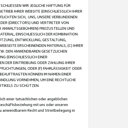
CHLIESSEN WIR JEGLICHE HAFTUNG FÜR
TRIEB IHRER WEBSITE (EINSCHLIESSLICH IHRER
FLICHTEN SICH, UNS, UNSERE VERBUNDENEN
EDER (DIRECTORS) UND VERTRETER VON
R ANWALTSGEBÜHREN) FREIZUSTELLEN UND
ATERIAL, EINSCHLIESSLICH DER KOMBINATION
NUTZUNG, ENTWICKLUNG, GESTALTUNG,
EBSEITE ERSCHEINENDEN MATERIALS, (C) IHRER
ZW. DEN ANWENDBAREN GESETZLICHEN
NG (EINSCHLIESSLICH EINER
BEN DER EINTREIBUNG ODER ZAHLUNG IHRER
LICHTUNGEN, ODER (F) FAHRLÄSSIGKEIT ODER
 BEAUFTRAGTEN KÖNNEN IM NAMEN EINER
HANDLUNG VORNEHMEN, UM EINE RECHTLICHE
TIKELS ZU SCHÜTZEN.
ich einer tatsächlichen oder angeblichen
Geschäftsbeziehung mit uns oder unseren
u anwendbarem Recht und Streitbeilegung in