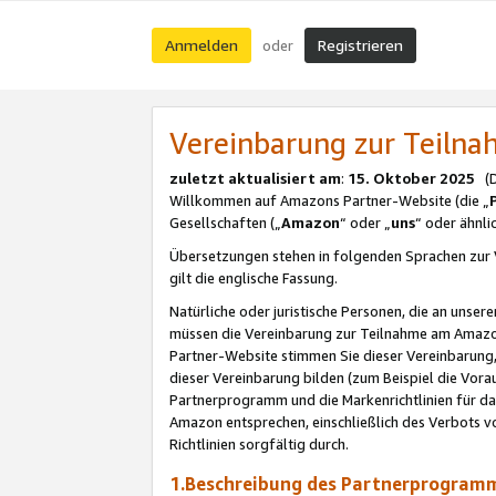
Anmelden
Registrieren
oder
Vereinbarung zur Teil
zuletzt aktualisiert am
:
15. Oktober 2025
(De
Willkommen auf Amazons Partner-Website (die „
Gesellschaften („
Amazon
“ oder „
uns
“ oder ähnl
Übersetzungen stehen in folgenden Sprachen zur 
gilt die englische Fassung.
Natürliche oder juristische Personen, die an uns
müssen die Vereinbarung zur Teilnahme am Amaz
Partner-Website stimmen Sie dieser Vereinbarung,
dieser Vereinbarung bilden (zum Beispiel die Vo
Partnerprogramm und die Markenrichtlinien für da
Amazon entsprechen, einschließlich des Verbots vo
Richtlinien sorgfältig durch.
1.Beschreibung des Partnerprogra