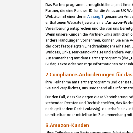
Das Partnerprogramm ermöglicht Ihnen, mit Ihrer W
Partner, die eine Partner-ID für die Amazon UK W
Website mit einer der in
Anhang 1
genannten Amazon
enthaltenen Website (jeweils eine „
Amazon-Webs
Vereinbarung entsprechen und die von uns bereitg
Wenn unsere Kunden die Partner-Links anklicken 
andere Handlungen vornehmen, können Sie eine Ver
der dort festgelegten Einschränkungen) erhalten. 
Widgets, Links, Marketing-Inhalte und andere Ver
Zusammenhang mit dem Partnerprogramm (die „
Bilder, Texte oder sonstige Informationen oder In
2.Compliance-Anforderungen für d
Ihre Teilnahme am Partnerprogramm und der Bezug 
Sie sind verpflichtet, uns umgehend alle Informat
Für den Fall, dass Sie gegen diese Vereinbarung 
stehenden Rechten und Rechtsbehelfen, das Recht
nach geltendem Recht zulässig) dauerhaft einzus
unmittelbar oder mittelbar im Zusammenhang mit
3.Amazon-Kunden
Ihre Teilnahme am Partnerprogramm führt nicht d