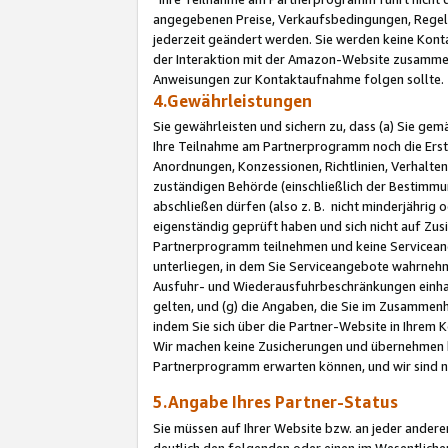
angegebenen Preise, Verkaufsbedingungen, Regeln
jederzeit geändert werden. Sie werden keine Konta
der Interaktion mit der Amazon-Website zusamme
Anweisungen zur Kontaktaufnahme folgen sollte.
4.Gewährleistungen
Sie gewährleisten und sichern zu, dass (a) Sie g
Ihre Teilnahme am Partnerprogramm noch die Erst
Anordnungen, Konzessionen, Richtlinien, Verhalten
zuständigen Behörde (einschließlich der Bestimmu
abschließen dürfen (also z. B. nicht minderjährig
eigenständig geprüft haben und sich nicht auf Zusi
Partnerprogramm teilnehmen und keine Servicean
unterliegen, in dem Sie Serviceangebote wahrneh
Ausfuhr- und Wiederausfuhrbeschränkungen einhal
gelten, und (g) die Angaben, die Sie im Zusammen
indem Sie sich über die Partner-Website in Ihrem
Wir machen keine Zusicherungen und übernehmen 
Partnerprogramm erwarten können, und wir sind n
5.Angabe Ihres Partner-Status
Sie müssen auf Ihrer Website bzw. an jeder ander
deutlich den folgenden oder einen im Wesentlichen