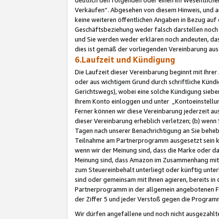
Verkäufen“. Abgesehen von diesem Hinweis, und a
keine weiteren öffentlichen Angaben in Bezug au
Geschäftsbeziehung weder falsch darstellen noch a
und Sie werden weder erklären noch andeuten, dass
dies ist gemäß der vorliegenden Vereinbarung ausd
6.Laufzeit und Kündigung
Die Laufzeit dieser Vereinbarung beginnt mit Ihre
oder aus wichtigem Grund durch schriftliche Kündi
Gerichtswegs), wobei eine solche Kündigung siebe
Ihrem Konto einloggen und unter „Kontoeinstellu
Ferner können wir diese Vereinbarung jederzeit aus
dieser Vereinbarung erheblich verletzen; (b) wenn
Tagen nach unserer Benachrichtigung an Sie behe
Teilnahme am Partnerprogramm ausgesetzt sein kö
wenn wir der Meinung sind, dass die Marke oder 
Meinung sind, dass Amazon im Zusammenhang mit d
zum Steuereinbehalt unterliegt oder künftig unter
sind oder gemeinsam mit Ihnen agieren, bereits in
Partnerprogramm in der allgemein angebotenen Fo
der Ziffer 5 und jeder Verstoß gegen die Programm
Wir dürfen angefallene und noch nicht ausgezahlt