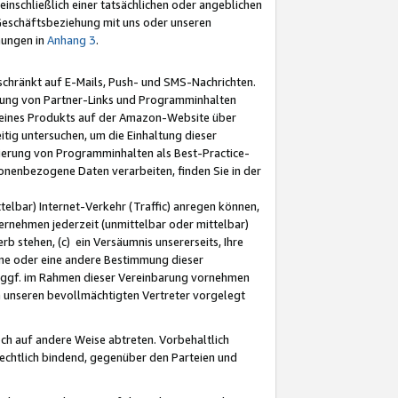
nschließlich einer tatsächlichen oder angeblichen
Geschäftsbeziehung mit uns oder unseren
mungen in
Anhang 3
.
schränkt auf E-Mails, Push- und SMS-Nachrichten.
ellung von Partner-Links und Programminhalten
 eines Produkts auf der Amazon-Website über
tig untersuchen, um die Einhaltung dieser
ntierung von Programminhalten als Best-Practice-
sonenbezogene Daten verarbeiten, finden Sie in der
telbar) Internet-Verkehr (Traffic) anregen können,
rnehmen jederzeit (unmittelbar oder mittelbar)
b stehen, (c) ein Versäumnis unsererseits, Ihre
fene oder eine andere Bestimmung dieser
r ggf. im Rahmen dieser Vereinbarung vornehmen
ch unseren bevollmächtigten Vertreter vorgelegt
ch auf andere Weise abtreten. Vorbehaltlich
rechtlich bindend, gegenüber den Parteien und