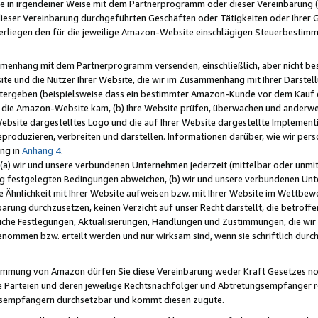
e in irgendeiner Weise mit dem Partnerprogramm oder dieser Vereinbarung (ei
ieser Vereinbarung durchgeführten Geschäften oder Tätigkeiten oder Ihrer 
liegen den für die jeweilige Amazon-Website einschlägigen Steuerbestim
mmenhang mit dem Partnerprogramm versenden, einschließlich, aber nicht be
site und die Nutzer Ihrer Website, die wir im Zusammenhang mit Ihrer Darst
itergeben (beispielsweise dass ein bestimmter Amazon-Kunde vor dem Kauf
uf die Amazon-Website kam, (b) Ihre Website prüfen, überwachen und anderwei
r Website dargestelltes Logo und die auf Ihrer Website dargestellte Impleme
reproduzieren, verbreiten und darstellen. Informationen darüber, wie wir per
ng in
Anhang 4
.
 (a) wir und unsere verbundenen Unternehmen jederzeit (mittelbar oder unmit
ng festgelegten Bedingungen abweichen, (b) wir und unsere verbundenen Unte
 Ähnlichkeit mit Ihrer Website aufweisen bzw. mit Ihrer Website im Wettbewer
barung durchzusetzen, keinen Verzicht auf unser Recht darstellt, die betrof
liche Festlegungen, Aktualisierungen, Handlungen und Zustimmungen, die wi
enommen bzw. erteilt werden und nur wirksam sind, wenn sie schriftlich dur
stimmung von Amazon dürfen Sie diese Vereinbarung weder Kraft Gesetzes no
die Parteien und deren jeweilige Rechtsnachfolger und Abtretungsempfänger 
ngsempfängern durchsetzbar und kommt diesen zugute.