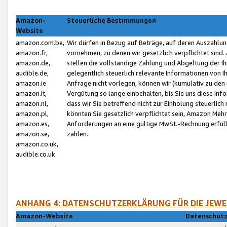
Amazon-
Steuerliche Bestimmungen
Website
amazon.com.be,
Wir dürfen in Bezug auf Beträge, auf deren Auszahlun
amazon.fr,
vornehmen, zu denen wir gesetzlich verpflichtet sind
amazon.de,
stellen die vollständige Zahlung und Abgeltung der 
audible.de,
gelegentlich steuerlich relevante Informationen von I
amazon.ie
Anfrage nicht vorlegen, können wir (kumulativ zu de
amazon.it,
Vergütung so lange einbehalten, bis Sie uns diese Inf
amazon.nl,
dass wir Sie betreffend nicht zur Einholung steuerlich 
amazon.pl,
könnten Sie gesetzlich verpflichtet sein, Amazon Meh
amazon.es,
Anforderungen an eine gültige MwSt.-Rechnung erfüllt
amazon.se,
zahlen.
amazon.co.uk,
audible.co.uk
ANHANG 4: DATENSCHUTZERKLÄRUNG FÜR DIE JEWE
Amazon-Website
Datenschutz