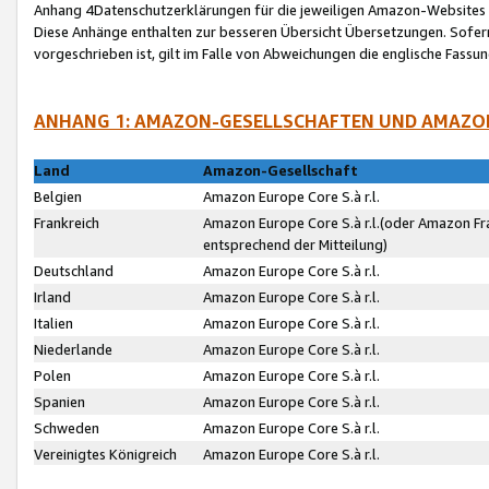
Anhang 4Datenschutzerklärungen für die jeweiligen Amazon-Websites
Diese Anhänge enthalten zur besseren Übersicht Übersetzungen. Sofe
vorgeschrieben ist, gilt im Falle von Abweichungen die englische Fass
ANHANG 1: AMAZON-GESELLSCHAFTEN UND AMAZO
Land
Amazon-Gesellschaft
Belgien
Amazon Europe Core S.à r.l.
Frankreich
Amazon Europe Core S.à r.l.(oder Amazon Fr
entsprechend der Mitteilung)
Deutschland
Amazon Europe Core S.à r.l.
Irland
Amazon Europe Core S.à r.l.
Italien
Amazon Europe Core S.à r.l.
Niederlande
Amazon Europe Core S.à r.l.
Polen
Amazon Europe Core S.à r.l.
Spanien
Amazon Europe Core S.à r.l.
Schweden
Amazon Europe Core S.à r.l.
Vereinigtes Königreich
Amazon Europe Core S.à r.l.