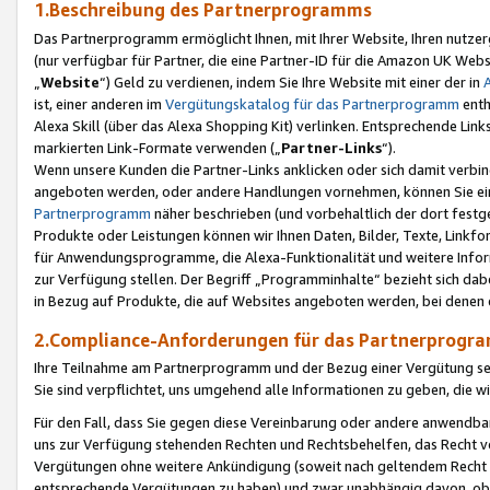
1.Beschreibung des Partnerprogramms
Das Partnerprogramm ermöglicht Ihnen, mit Ihrer Website, Ihren nutzer
(nur verfügbar für Partner, die eine Partner-ID für die Amazon UK We
„
Website
“) Geld zu verdienen, indem Sie Ihre Website mit einer der in
ist, einer anderen im
Vergütungskatalog für das Partnerprogramm
enth
Alexa Skill (über das Alexa Shopping Kit) verlinken. Entsprechende Lin
markierten Link-Formate verwenden („
Partner-Links
“).
Wenn unsere Kunden die Partner-Links anklicken oder sich damit verbi
angeboten werden, oder andere Handlungen vornehmen, können Sie eine
Partnerprogramm
näher beschrieben (und vorbehaltlich der dort festg
Produkte oder Leistungen können wir Ihnen Daten, Bilder, Texte, Linkfo
für Anwendungsprogramme, die Alexa-Funktionalität und weitere Inf
zur Verfügung stellen. Der Begriff „Programminhalte“ bezieht sich dabe
in Bezug auf Produkte, die auf Websites angeboten werden, bei denen 
2.Compliance-Anforderungen für das Partnerprog
Ihre Teilnahme am Partnerprogramm und der Bezug einer Vergütung setz
Sie sind verpflichtet, uns umgehend alle Informationen zu geben, die w
Für den Fall, dass Sie gegen diese Vereinbarung oder andere anwendba
uns zur Verfügung stehenden Rechten und Rechtsbehelfen, das Recht vo
Vergütungen ohne weitere Ankündigung (soweit nach geltendem Recht z
entsprechende Vergütungen zu haben) und zwar unabhängig davon, ob 