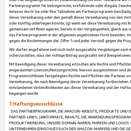
Partnerprogramm für betrügerische, irreführende oder illegale Zwecke
Amazon durch Sie oder Ihre Teilnahme am Partnerprogramm beschädig
dieser Vereinbarung oder den gemäß dieser Vereinbarung von den Vertr
oder künftig unterliegen könnte; (g) wenn wir diese Vereinbarung mit I
gemeinsam mit Ihnen agieren, bereits in der Vergangenheit, gleich aus
das Partnerprogramm in der allgemein angebotenen Form beenden. Vors
gegen die Bestimmungen der Ziffer 5 und jeder Verstoß gegen die Prog
Wir dürfen angefallene und noch nicht ausgezahlte Vergütungen nach 
sicherzustellen, dass der richtige Betrag ausgezahlt wird (beispielsw
Mit Beendigung dieser Vereinbarung erlöschen alle Rechte und Pflichte
eingeräumten Lizenzen/Nutzungsrechte; hiervon ausgenommen sind die in 
Programmrichtlinien festgelegten Rechte und Pflichten der Parteien sow
Vereinbarung, die nach Beendigung dieser Vereinbarung fortbestehen. D
entstandenen Verbindlichkeiten aus dieser Vereinbarung und der Haft
begangen wurde.
7.Haftungsausschlüsse
DAS PARTNERPROGRAMM, DIE AMAZON-WEBSITE, PRODUKTE UND DI
PARTNER-LINKS, LINKFORMATE, INHALTE, DIE ANWENDUNGSPROGR
PRODUKTWERBUNG, UNSERE DOMAIN-NAMEN, MARKEN UND LOGOS S
UNTERNEHMEN (EINSCHLIESSLICH DER AMAZON-MARKEN) UND DIE GE