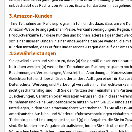
unbeschadet des Rechts von Amazon, Ersatz für darüber hinausgehen
3.Amazon-Kunden
Ihre Teilnahme am Partnerprogramm führt nicht dazu, dass unsere Kun
Amazon-Website angegebenen Preise, Verkaufsbedingungen, Regeln, Ri
Produktverkäufe für diese Kunden und können jederzeit geändert werde
sich einer unserer Kunden in einer Angelegenheit an Sie wenden, die 
Kunden mitteilen, dass er für Kundenservice-Fragen den auf der Ama
4.Gewährleistungen
Sie gewährleisten und sichern zu, dass (a) Sie gemäß dieser Vereinba
betreiben werden; (b) weder Ihre Teilnahme am Partnerprogramm noch d
Bestimmungen, Verordnungen, Vorschriften, Anordnungen, Konzessionen,
Gerichtsurteile und -beschlüsse oder andere Auflagen einer für Sie zu
Datenschutz, Werbung und Marketing) verstoßen; (c) Sie rechtswirksam 
nicht geschäftsfähig sind); (d) Sie den Nutzen der Teilnahme am Partne
Zusicherungen, Garantien oder Aussagen verlassen, die in dieser Verein
teilnehmen und keine Serviceangebote nutzen, wenn Sie US-Handelssa
unterliegen, in dem Sie Serviceangebote wahrnehmen; (f) Sie alle US
amerikanische Ausfuhr- und Wiederausfuhrbeschränkungen einhalten, 
Technologie und Leistungen gelten, und (g) die Angaben, die Sie im 
sind. Sie können Ihre Angaben aktualisieren, indem Sie sich über die 
Wir machen keine Zusicherungen und übernehmen keine Gewährleistun