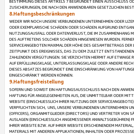
BESTIMMUNG DIESES ARTIKELS 7 BEGRÜNDET EINEN AUSSCHLUSS 
ZUSICHERUNGEN, DIE NACH DEN ANWENDBAREN GESETZLICHEN BE
8.Haftungsbeschränkungen
WEDER WIR NOCH UNSERE VERBUNDENEN UNTERNEHMEN ODER LIZEN
ODER EXEMPLARISCHE SCHÄDEN ODER SCHÄDEN AUFGRUND ENTGANG
NUTZUNGSAUSFALL ODER DATENVERLUST, DIE IM ZUSAMMENHANG MI
DES AUFTRETENS SOLCHER SCHÄDEN HINGEWIESEN WURDEN. FERN
SERVICEANGEBOTEN MAXIMAL DER HÖHE DES GESAMTBETRAGS DER 
ZEITPUNKT DES EREIGNISSES, DAS ZU DEM ZULETZT ENTSTANDENE
ZAHLENDEN VERGÜTUNGEN. SIE VERZICHTEN HIERMIT AUF ETWAIGE 
AUF ERFÜLLUNGSKLAGE, UNTERLASSUNGSKLAGE ODER ANDERE RECHT
DIESES ABSATZES BEGRÜNDET EINE EINSCHRÄNKUNG VON HAFTUNG
EINGESCHRÄNKT WERDEN KÖNNEN.
9.Haftungsfreistellung
SOFERN UND SOWEIT EIN HAFTUNGSAUSSCHLUSS NACH DEN ANWENDB
HAFTUNG FÜR ANGELEGENHEITEN AUS, DIE UNMITTELBAR ODER MITT
WEBSITE (EINSCHLIESSLICH IHRER NUTZUNG DER SERVICEANGEBOTE)
VERPFLICHTEN SICH, UNS, UNSERE VERBUNDENEN UNTERNEHMEN UN
(OFFICERS), ORGANMITGLIEDER (DIRECTORS) UND VERTRETER VON 
AUSLAGEN (EINSCHLIESSLICH ANGEMESSENER ANWALTSGEBÜHREN) FR
IHRER WEBSITE BZW. AUF IHRER WEBSITE ERSCHEINENDEM MATERIAL
MATERIALS MIT ANDEREN APPLIKATIONEN, INHALTEN ODER PROZESSE