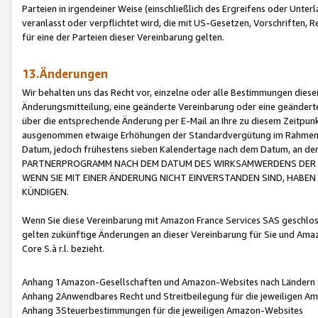
Parteien in irgendeiner Weise (einschließlich des Ergreifens oder Unt
veranlasst oder verpflichtet wird, die mit US-Gesetzen, Vorschriften,
für eine der Parteien dieser Vereinbarung gelten.
13.Änderungen
Wir behalten uns das Recht vor, einzelne oder alle Bestimmungen diese
Änderungsmitteilung, eine geänderte Vereinbarung oder eine geänderte 
über die entsprechende Änderung per E-Mail an Ihre zu diesem Zeitpun
ausgenommen etwaige Erhöhungen der Standardvergütung im Rahmen
Datum, jedoch frühestens sieben Kalendertage nach dem Datum, an de
PARTNERPROGRAMM NACH DEM DATUM DES WIRKSAMWERDENS DER Ä
WENN SIE MIT EINER ÄNDERUNG NICHT EINVERSTANDEN SIND, HABEN S
KÜNDIGEN.
Wenn Sie diese Vereinbarung mit Amazon France Services SAS geschlo
gelten zukünftige Änderungen an dieser Vereinbarung für Sie und Ama
Core S.à r.l. bezieht.
Anhang 1Amazon-Gesellschaften und Amazon-Websites nach Ländern
Anhang 2Anwendbares Recht und Streitbeilegung für die jeweiligen 
Anhang 3Steuerbestimmungen für die jeweiligen Amazon-Websites