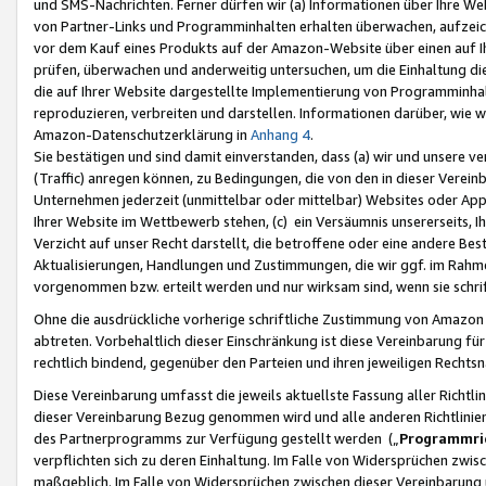
und SMS-Nachrichten. Ferner dürfen wir (a) Informationen über Ihre We
von Partner-Links und Programminhalten erhalten überwachen, aufzei
vor dem Kauf eines Produkts auf der Amazon-Website über einen auf Ih
prüfen, überwachen und anderweitig untersuchen, um die Einhaltung dies
die auf Ihrer Website dargestellte Implementierung von Programminhalt
reproduzieren, verbreiten und darstellen. Informationen darüber, wie w
Amazon-Datenschutzerklärung in
Anhang 4
.
Sie bestätigen und sind damit einverstanden, dass (a) wir und unsere 
(Traffic) anregen können, zu Bedingungen, die von den in dieser Vere
Unternehmen jederzeit (unmittelbar oder mittelbar) Websites oder Appl
Ihrer Website im Wettbewerb stehen, (c) ein Versäumnis unsererseits, I
Verzicht auf unser Recht darstellt, die betroffene oder eine andere B
Aktualisierungen, Handlungen und Zustimmungen, die wir ggf. im Rahme
vorgenommen bzw. erteilt werden und nur wirksam sind, wenn sie schri
Ohne die ausdrückliche vorherige schriftliche Zustimmung von Amazon
abtreten. Vorbehaltlich dieser Einschränkung ist diese Vereinbarung f
rechtlich bindend, gegenüber den Parteien und ihren jeweiligen Rech
Diese Vereinbarung umfasst die jeweils aktuellste Fassung aller Richtli
dieser Vereinbarung Bezug genommen wird und alle anderen Richtlinie
des Partnerprogramms zur Verfügung gestellt werden („
Programmric
verpflichten sich zu deren Einhaltung. Im Falle von Widersprüchen zwi
maßgeblich. Im Falle von Widersprüchen zwischen dieser Vereinbarun