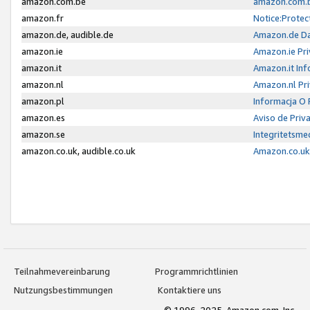
amazon.com.be
amazon.com.b
amazon.fr
Notice:Protec
amazon.de, audible.de
Amazon.de Da
amazon.ie
Amazon.ie Pri
amazon.it
Amazon.it Inf
amazon.nl
Amazon.nl Pri
amazon.pl
Informacja O
amazon.es
Aviso de Priv
amazon.se
Integritetsm
amazon.co.uk, audible.co.uk
Amazon.co.uk 
Teilnahmevereinbarung
Programmrichtlinien
Nutzungsbestimmungen
Kontaktiere uns