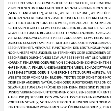
TEXTE UND SONSTIGE GEWERBLICHE SCHUTZRECHTE, INFORMATIONE
VERBUNDENEN UNTERNEHMEN ODER LIZENZGEBERN IM RAHMEN DES
„
SERVICEANGEBOTE
“), WERDEN „WIE BESEHEN“ UND „WIE VERFÜ
ODER LIZENZGEBER MACHEN ZUSICHERUNGEN ODER ÜBERNEHMEN GEW
GESETZLICH ODER IN SONSTIGER WEISE, IN BEZUG AUF DIE SERVI
SCHLIESSEN JEGLICHE GEWÄHRLEISTUNGEN IN BEZUG AUF DIE SERVI
GEWÄHRLEISTUNGEN BEZÜGLICH RECHTSMÄNGELN, MARKTGÄNGIGKEIT
VERWENDUNGSZWECK, NICHTVERLETZUNG SOWIE GEWÄHRLEISTUNGEN 
ÜBLICHEN GESCHÄFTSVERKEHR, DER LEISTUNG ODER HANDELSBRÄUCH
BESCHAFFENHEIT, MERKMALE, FUNKTIONEN, DEN LEISTUNGSUMFANG 
NOCH UNSERE VERBUNDENEN UNTERNEHMEN ODER LIZENZGEBER GEWÄ
BESCHRIEBEN DURCHGÄNGIG BZW. AUF BESTIMMTE ART UND WEISE
KORREKT, FEHLERFREI ODER FREI VON SCHÄDLICHEN KOMPONENTEN
HAFTEN FÜR: (A) FEHLER, UNGENAUIGKEITEN, VIREN, SCHADSOFTW
SYSTEMABSTÜRZE; ODER (B) UNBERECHTIGTE ZUGRIFFE AUF BZW. 
WEBSITE ODER VON DATEN, BILDERN, TEXTEN ODER SONSTIGEN INF
ODER EINER ANDEREN NATÜRLICHEN ODER JURISTISCHEN PERSON OD
GEWÄHRLEISTUNGSANSPRÜCHE, ES SEIN DENN, DIESE SIND IN DIES
UNSERE VERBUNDENEN UNTERNEHMEN ODER LIZENZGEBER FÜR EN
AUFGRUND (X) DES VERLUSTS VON VORAUSSICHTLICHEN GEWINNEN
VORTEILEN SOWIE (Y) VON INVESTITIONEN, AUFWENDUNGEN ODER VE
PARTNERPROGRAMM VORNEHMEN BZW. ÜBERNEHMEN ODER (Z) DER 