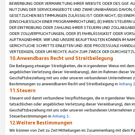
BEWERBUNG ODER VERMARKTUNG IHRER WEBSITE ODER DES GGF. AUF 
NUTZUNG DER SERVICEANGEBOTE UND ZWAR UNABHÄNGIG DAVON, O
GESETZLICHEN BESTIMMUNGEN ZULÄSSIG IST ODER NICHT, (D) EINE
(EINSCHLIESSLICH EINER PROGRAMMRICHTLINIE), (E) IHREN STEUER
DER EINTREIBUNG ODER ZAHLUNG IHRER STEUERN UND ZOLLABGAB
ODER ZOLLVERPFLICHTUNGEN, ODER (F) FAHRLÄSSIGKEIT ODER VORS
AUFTRAGNEHMER. WIR UND UNSERE BEAUFTRAGTEN KÖNNEN IM NAME
GERICHTLICHE SCHRITTE EINLEITEN UND JEDE PROZESSUALE HAND
VERTEIDIGEN, ODER UM RECHTE AUCH ZUM ZWECK DER DURCHSETZU
10.Anwendbares Recht und Streitbeilegung
Die Beilegung etwaiger Streitigkeiten, die in irgendeiner Weise mit de
angeblichen Verletzung dieser Vereinbarung), den im Rahmen dieser Ve
Geschäftsbeziehung mit uns oder unseren verbundenen Unternehmen zu
Bestimmungen zu anwendbarem Recht und Streitbeilegung in
Anhang 
11.Steuern
Steuern und damit verbundene Verpflichtungen, die in irgendeiner Wei
tatsächlichen oder angeblichen Verletzung dieser Vereinbarung), den 
Geschäftsbeziehung mit uns oder unseren verbundenen Unternehmen z
Steuerbestimmungen in
Anhang 3
.
12.Weitere Bestimmungen
Wir können von Zeit zu Zeit Mitteilungen im Zusammenhang mit dem Par