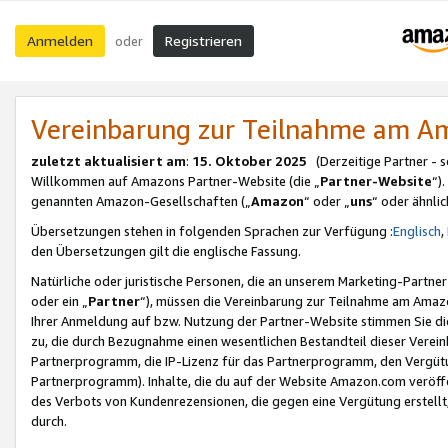
Anmelden
Registrieren
oder
Vereinbarung zur Teilnahme am 
zuletzt aktualisiert am
:
15. Oktober 2025
(Derzeitige Partner - 
Willkommen auf Amazons Partner-Website (die „
Partner-Website
“)
genannten Amazon-Gesellschaften („
Amazon
“ oder „
uns
“ oder ähnli
Übersetzungen stehen in folgenden Sprachen zur Verfügung :
Englisch
,
den Übersetzungen gilt die englische Fassung.
Natürliche oder juristische Personen, die an unserem Marketing-Partn
oder ein „
Partner
“), müssen die Vereinbarung zur Teilnahme am Ama
Ihrer Anmeldung auf bzw. Nutzung der Partner-Website stimmen Sie die
zu, die durch Bezugnahme einen wesentlichen Bestandteil dieser Verei
Partnerprogramm, die IP-Lizenz für das Partnerprogramm, den Vergütu
Partnerprogramm). Inhalte, die du auf der Website Amazon.com veröffe
des Verbots von Kundenrezensionen, die gegen eine Vergütung erstellt, 
durch.