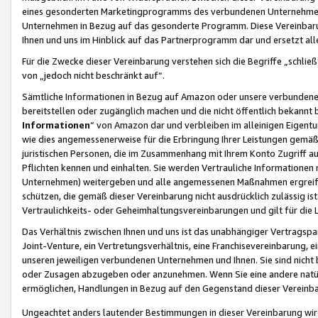
eines gesonderten Marketingprogramms des verbundenen Unternehmens
Unternehmen in Bezug auf das gesonderte Programm. Diese Vereinbarung
Ihnen und uns im Hinblick auf das Partnerprogramm dar und ersetzt al
Für die Zwecke dieser Vereinbarung verstehen sich die Begriffe „schließ
von „jedoch nicht beschränkt auf“.
Sämtliche Informationen in Bezug auf Amazon oder unsere verbunde
bereitstellen oder zugänglich machen und die nicht öffentlich bekannt bz
Informationen
“ von Amazon dar und verbleiben im alleinigen Eigent
wie dies angemessenerweise für die Erbringung Ihrer Leistungen gemäß d
juristischen Personen, die im Zusammenhang mit Ihrem Konto Zugriff au
Pflichten kennen und einhalten. Sie werden Vertrauliche Informationen 
Unternehmen) weitergeben und alle angemessenen Maßnahmen ergreifen
schützen, die gemäß dieser Vereinbarung nicht ausdrücklich zulässig is
Vertraulichkeits- oder Geheimhaltungsvereinbarungen und gilt für die
Das Verhältnis zwischen Ihnen und uns ist das unabhängiger Vertragspa
Joint-Venture, ein Vertretungsverhältnis, eine Franchisevereinbarung, 
unseren jeweiligen verbundenen Unternehmen und Ihnen. Sie sind ni
oder Zusagen abzugeben oder anzunehmen. Wenn Sie eine andere natürli
ermöglichen, Handlungen in Bezug auf den Gegenstand dieser Vereinbar
Ungeachtet anders lautender Bestimmungen in dieser Vereinbarung wird