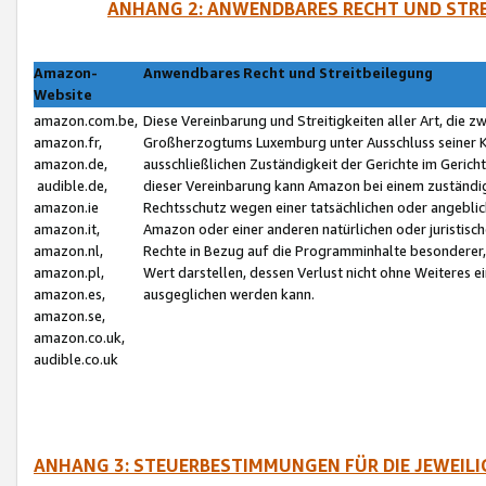
ANHANG 2: ANWENDBARES RECHT UND STRE
Amazon-
Anwendbares Recht und Streitbeilegung
Website
amazon.com.be,
Diese Vereinbarung und Streitigkeiten aller Art, die 
amazon.fr,
Großherzogtums Luxemburg unter Ausschluss seiner Kol
amazon.de,
ausschließlichen Zuständigkeit der Gerichte im Geri
audible.de,
dieser Vereinbarung kann Amazon bei einem zuständig
amazon.ie
Rechtsschutz wegen einer tatsächlichen oder angebli
amazon.it,
Amazon oder einer anderen natürlichen oder juristisc
amazon.nl,
Rechte in Bezug auf die Programminhalte besonderer,
amazon.pl,
Wert darstellen, dessen Verlust nicht ohne Weiteres e
amazon.es,
ausgeglichen werden kann.
amazon.se,
amazon.co.uk,
audible.co.uk
ANHANG 3: STEUERBESTIMMUNGEN FÜR DIE JEWEIL