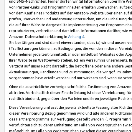
und SMS-Nachrichten. Ferner dürfen wir (a) Informationen über Ihre We
von Partner-Links und Programminhalten erhalten überwachen, aufzei
vor dem Kauf eines Produkts auf der Amazon-Website über einen auf Ih
prüfen, überwachen und anderweitig untersuchen, um die Einhaltung dies
die auf Ihrer Website dargestellte Implementierung von Programminhalt
reproduzieren, verbreiten und darstellen. Informationen darüber, wie w
Amazon-Datenschutzerklärung in
Anhang 4
.
Sie bestätigen und sind damit einverstanden, dass (a) wir und unsere 
(Traffic) anregen können, zu Bedingungen, die von den in dieser Vere
Unternehmen jederzeit (unmittelbar oder mittelbar) Websites oder Appl
Ihrer Website im Wettbewerb stehen, (c) ein Versäumnis unsererseits, I
Verzicht auf unser Recht darstellt, die betroffene oder eine andere B
Aktualisierungen, Handlungen und Zustimmungen, die wir ggf. im Rahme
vorgenommen bzw. erteilt werden und nur wirksam sind, wenn sie schri
Ohne die ausdrückliche vorherige schriftliche Zustimmung von Amazon
abtreten. Vorbehaltlich dieser Einschränkung ist diese Vereinbarung f
rechtlich bindend, gegenüber den Parteien und ihren jeweiligen Rech
Diese Vereinbarung umfasst die jeweils aktuellste Fassung aller Richtli
dieser Vereinbarung Bezug genommen wird und alle anderen Richtlinie
des Partnerprogramms zur Verfügung gestellt werden („
Programmric
verpflichten sich zu deren Einhaltung. Im Falle von Widersprüchen zwi
maßgeblich. Im Falle von Widersprüchen zwischen dieser Vereinbarun