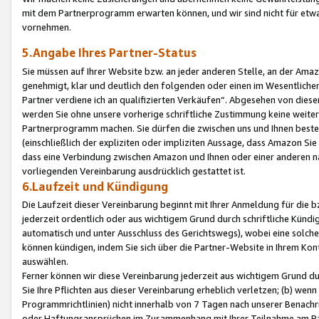
mit dem Partnerprogramm erwarten können, und wir sind nicht für etwa
vornehmen.
5.Angabe Ihres Partner-Status
Sie müssen auf Ihrer Website bzw. an jeder anderen Stelle, an der Am
genehmigt, klar und deutlich den folgenden oder einen im Wesentlichen
Partner verdiene ich an qualifizierten Verkäufen“. Abgesehen von die
werden Sie ohne unsere vorherige schriftliche Zustimmung keine weite
Partnerprogramm machen. Sie dürfen die zwischen uns und Ihnen best
(einschließlich der expliziten oder impliziten Aussage, dass Amazon Si
dass eine Verbindung zwischen Amazon und Ihnen oder einer anderen natü
vorliegenden Vereinbarung ausdrücklich gestattet ist.
6.Laufzeit und Kündigung
Die Laufzeit dieser Vereinbarung beginnt mit Ihrer Anmeldung für die 
jederzeit ordentlich oder aus wichtigem Grund durch schriftliche Kündi
automatisch und unter Ausschluss des Gerichtswegs), wobei eine solch
können kündigen, indem Sie sich über die Partner-Website in Ihrem Ko
auswählen.
Ferner können wir diese Vereinbarung jederzeit aus wichtigem Grund dur
Sie Ihre Pflichten aus dieser Vereinbarung erheblich verletzen; (b) wen
Programmrichtlinien) nicht innerhalb von 7 Tagen nach unserer Benachr
oder Haftungsansprüchen im Zusammenhang mit Ihrer Teilnahme am Pa