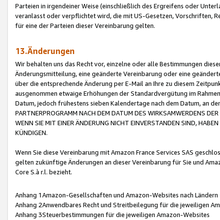
Parteien in irgendeiner Weise (einschließlich des Ergreifens oder Unt
veranlasst oder verpflichtet wird, die mit US-Gesetzen, Vorschriften,
für eine der Parteien dieser Vereinbarung gelten.
13.Änderungen
Wir behalten uns das Recht vor, einzelne oder alle Bestimmungen diese
Änderungsmitteilung, eine geänderte Vereinbarung oder eine geänderte 
über die entsprechende Änderung per E-Mail an Ihre zu diesem Zeitpun
ausgenommen etwaige Erhöhungen der Standardvergütung im Rahmen
Datum, jedoch frühestens sieben Kalendertage nach dem Datum, an de
PARTNERPROGRAMM NACH DEM DATUM DES WIRKSAMWERDENS DER Ä
WENN SIE MIT EINER ÄNDERUNG NICHT EINVERSTANDEN SIND, HABEN S
KÜNDIGEN.
Wenn Sie diese Vereinbarung mit Amazon France Services SAS geschlo
gelten zukünftige Änderungen an dieser Vereinbarung für Sie und Ama
Core S.à r.l. bezieht.
Anhang 1Amazon-Gesellschaften und Amazon-Websites nach Ländern
Anhang 2Anwendbares Recht und Streitbeilegung für die jeweiligen 
Anhang 3Steuerbestimmungen für die jeweiligen Amazon-Websites