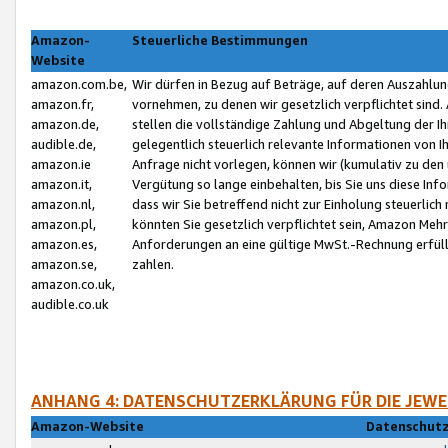
Amazon-
Steuerliche Bestimmungen
Website
amazon.com.be,
Wir dürfen in Bezug auf Beträge, auf deren Auszahlun
amazon.fr,
vornehmen, zu denen wir gesetzlich verpflichtet sind
amazon.de,
stellen die vollständige Zahlung und Abgeltung der 
audible.de,
gelegentlich steuerlich relevante Informationen von I
amazon.ie
Anfrage nicht vorlegen, können wir (kumulativ zu de
amazon.it,
Vergütung so lange einbehalten, bis Sie uns diese Inf
amazon.nl,
dass wir Sie betreffend nicht zur Einholung steuerlich 
amazon.pl,
könnten Sie gesetzlich verpflichtet sein, Amazon Meh
amazon.es,
Anforderungen an eine gültige MwSt.-Rechnung erfüllt
amazon.se,
zahlen.
amazon.co.uk,
audible.co.uk
ANHANG 4: DATENSCHUTZERKLÄRUNG FÜR DIE JEWE
Amazon-Website
Datenschutz