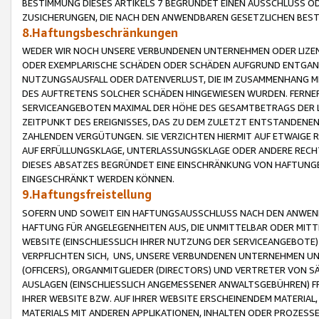
BESTIMMUNG DIESES ARTIKELS 7 BEGRÜNDET EINEN AUSSCHLUSS 
ZUSICHERUNGEN, DIE NACH DEN ANWENDBAREN GESETZLICHEN BE
8.Haftungsbeschränkungen
WEDER WIR NOCH UNSERE VERBUNDENEN UNTERNEHMEN ODER LIZEN
ODER EXEMPLARISCHE SCHÄDEN ODER SCHÄDEN AUFGRUND ENTGANG
NUTZUNGSAUSFALL ODER DATENVERLUST, DIE IM ZUSAMMENHANG MI
DES AUFTRETENS SOLCHER SCHÄDEN HINGEWIESEN WURDEN. FERN
SERVICEANGEBOTEN MAXIMAL DER HÖHE DES GESAMTBETRAGS DER 
ZEITPUNKT DES EREIGNISSES, DAS ZU DEM ZULETZT ENTSTANDENE
ZAHLENDEN VERGÜTUNGEN. SIE VERZICHTEN HIERMIT AUF ETWAIGE 
AUF ERFÜLLUNGSKLAGE, UNTERLASSUNGSKLAGE ODER ANDERE RECHT
DIESES ABSATZES BEGRÜNDET EINE EINSCHRÄNKUNG VON HAFTUNG
EINGESCHRÄNKT WERDEN KÖNNEN.
9.Haftungsfreistellung
SOFERN UND SOWEIT EIN HAFTUNGSAUSSCHLUSS NACH DEN ANWENDB
HAFTUNG FÜR ANGELEGENHEITEN AUS, DIE UNMITTELBAR ODER MITT
WEBSITE (EINSCHLIESSLICH IHRER NUTZUNG DER SERVICEANGEBOTE)
VERPFLICHTEN SICH, UNS, UNSERE VERBUNDENEN UNTERNEHMEN UN
(OFFICERS), ORGANMITGLIEDER (DIRECTORS) UND VERTRETER VON 
AUSLAGEN (EINSCHLIESSLICH ANGEMESSENER ANWALTSGEBÜHREN) FR
IHRER WEBSITE BZW. AUF IHRER WEBSITE ERSCHEINENDEM MATERIAL
MATERIALS MIT ANDEREN APPLIKATIONEN, INHALTEN ODER PROZESSE