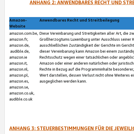
ANHANG 2: ANWENDBARES RECHT UND STRE
Amazon-
Anwendbares Recht und Streitbeilegung
Website
amazon.com.be,
Diese Vereinbarung und Streitigkeiten aller Art, die 
amazon.fr,
Großherzogtums Luxemburg unter Ausschluss seiner Kol
amazon.de,
ausschließlichen Zuständigkeit der Gerichte im Geri
audible.de,
dieser Vereinbarung kann Amazon bei einem zuständig
amazon.ie
Rechtsschutz wegen einer tatsächlichen oder angebli
amazon.it,
Amazon oder einer anderen natürlichen oder juristisc
amazon.nl,
Rechte in Bezug auf die Programminhalte besonderer,
amazon.pl,
Wert darstellen, dessen Verlust nicht ohne Weiteres e
amazon.es,
ausgeglichen werden kann.
amazon.se,
amazon.co.uk,
audible.co.uk
ANHANG 3: STEUERBESTIMMUNGEN FÜR DIE JEWEIL