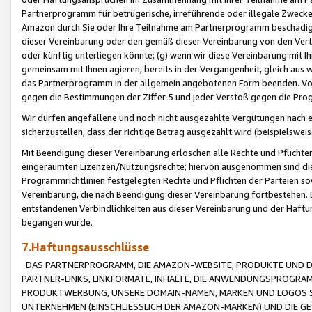
Partnerprogramm für betrügerische, irreführende oder illegale Zwecke
Amazon durch Sie oder Ihre Teilnahme am Partnerprogramm beschädig
dieser Vereinbarung oder den gemäß dieser Vereinbarung von den Vertr
oder künftig unterliegen könnte; (g) wenn wir diese Vereinbarung mit I
gemeinsam mit Ihnen agieren, bereits in der Vergangenheit, gleich aus
das Partnerprogramm in der allgemein angebotenen Form beenden. Vors
gegen die Bestimmungen der Ziffer 5 und jeder Verstoß gegen die Prog
Wir dürfen angefallene und noch nicht ausgezahlte Vergütungen nach 
sicherzustellen, dass der richtige Betrag ausgezahlt wird (beispielsw
Mit Beendigung dieser Vereinbarung erlöschen alle Rechte und Pflichte
eingeräumten Lizenzen/Nutzungsrechte; hiervon ausgenommen sind die in 
Programmrichtlinien festgelegten Rechte und Pflichten der Parteien sow
Vereinbarung, die nach Beendigung dieser Vereinbarung fortbestehen. D
entstandenen Verbindlichkeiten aus dieser Vereinbarung und der Haft
begangen wurde.
7.Haftungsausschlüsse
DAS PARTNERPROGRAMM, DIE AMAZON-WEBSITE, PRODUKTE UND DI
PARTNER-LINKS, LINKFORMATE, INHALTE, DIE ANWENDUNGSPROGR
PRODUKTWERBUNG, UNSERE DOMAIN-NAMEN, MARKEN UND LOGOS S
UNTERNEHMEN (EINSCHLIESSLICH DER AMAZON-MARKEN) UND DIE GE