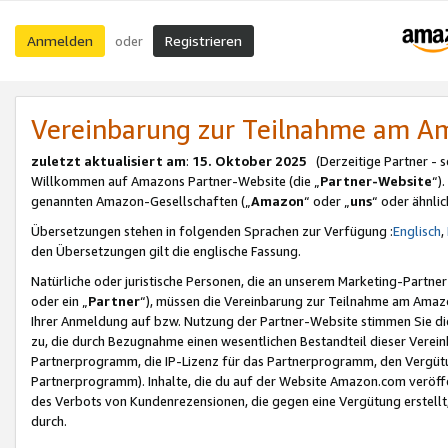
Anmelden
Registrieren
oder
Vereinbarung zur Teilnahme am 
zuletzt aktualisiert am
:
15. Oktober 2025
(Derzeitige Partner - 
Willkommen auf Amazons Partner-Website (die „
Partner-Website
“)
genannten Amazon-Gesellschaften („
Amazon
“ oder „
uns
“ oder ähnli
Übersetzungen stehen in folgenden Sprachen zur Verfügung :
Englisch
,
den Übersetzungen gilt die englische Fassung.
Natürliche oder juristische Personen, die an unserem Marketing-Partn
oder ein „
Partner
“), müssen die Vereinbarung zur Teilnahme am Ama
Ihrer Anmeldung auf bzw. Nutzung der Partner-Website stimmen Sie die
zu, die durch Bezugnahme einen wesentlichen Bestandteil dieser Verei
Partnerprogramm, die IP-Lizenz für das Partnerprogramm, den Vergütu
Partnerprogramm). Inhalte, die du auf der Website Amazon.com veröffe
des Verbots von Kundenrezensionen, die gegen eine Vergütung erstellt, 
durch.