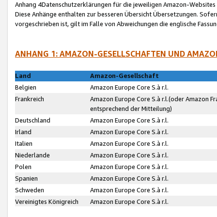
Anhang 4Datenschutzerklärungen für die jeweiligen Amazon-Websites
Diese Anhänge enthalten zur besseren Übersicht Übersetzungen. Sofe
vorgeschrieben ist, gilt im Falle von Abweichungen die englische Fass
ANHANG 1: AMAZON-GESELLSCHAFTEN UND AMAZO
Land
Amazon-Gesellschaft
Belgien
Amazon Europe Core S.à r.l.
Frankreich
Amazon Europe Core S.à r.l.(oder Amazon Fr
entsprechend der Mitteilung)
Deutschland
Amazon Europe Core S.à r.l.
Irland
Amazon Europe Core S.à r.l.
Italien
Amazon Europe Core S.à r.l.
Niederlande
Amazon Europe Core S.à r.l.
Polen
Amazon Europe Core S.à r.l.
Spanien
Amazon Europe Core S.à r.l.
Schweden
Amazon Europe Core S.à r.l.
Vereinigtes Königreich
Amazon Europe Core S.à r.l.