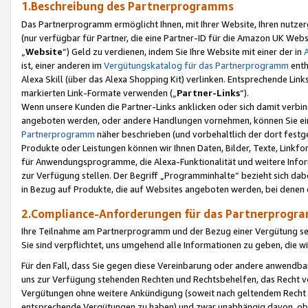
1.Beschreibung des Partnerprogramms
Das Partnerprogramm ermöglicht Ihnen, mit Ihrer Website, Ihren nutzer
(nur verfügbar für Partner, die eine Partner-ID für die Amazon UK We
„
Website
“) Geld zu verdienen, indem Sie Ihre Website mit einer der in
ist, einer anderen im
Vergütungskatalog für das Partnerprogramm
enth
Alexa Skill (über das Alexa Shopping Kit) verlinken. Entsprechende Lin
markierten Link-Formate verwenden („
Partner-Links
“).
Wenn unsere Kunden die Partner-Links anklicken oder sich damit verbi
angeboten werden, oder andere Handlungen vornehmen, können Sie eine
Partnerprogramm
näher beschrieben (und vorbehaltlich der dort festg
Produkte oder Leistungen können wir Ihnen Daten, Bilder, Texte, Linkfo
für Anwendungsprogramme, die Alexa-Funktionalität und weitere Inf
zur Verfügung stellen. Der Begriff „Programminhalte“ bezieht sich dabe
in Bezug auf Produkte, die auf Websites angeboten werden, bei denen 
2.Compliance-Anforderungen für das Partnerprog
Ihre Teilnahme am Partnerprogramm und der Bezug einer Vergütung setz
Sie sind verpflichtet, uns umgehend alle Informationen zu geben, die w
Für den Fall, dass Sie gegen diese Vereinbarung oder andere anwendba
uns zur Verfügung stehenden Rechten und Rechtsbehelfen, das Recht vo
Vergütungen ohne weitere Ankündigung (soweit nach geltendem Recht z
entsprechende Vergütungen zu haben) und zwar unabhängig davon, ob 