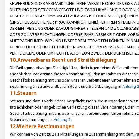
BEWERBUNG ODER VERMARKTUNG IHRER WEBSITE ODER DES GGF. AUF 
NUTZUNG DER SERVICEANGEBOTE UND ZWAR UNABHÄNGIG DAVON, O
GESETZLICHEN BESTIMMUNGEN ZULÄSSIG IST ODER NICHT, (D) EINE
(EINSCHLIESSLICH EINER PROGRAMMRICHTLINIE), (E) IHREN STEUER
DER EINTREIBUNG ODER ZAHLUNG IHRER STEUERN UND ZOLLABGAB
ODER ZOLLVERPFLICHTUNGEN, ODER (F) FAHRLÄSSIGKEIT ODER VORS
AUFTRAGNEHMER. WIR UND UNSERE BEAUFTRAGTEN KÖNNEN IM NAME
GERICHTLICHE SCHRITTE EINLEITEN UND JEDE PROZESSUALE HAND
VERTEIDIGEN, ODER UM RECHTE AUCH ZUM ZWECK DER DURCHSETZU
10.Anwendbares Recht und Streitbeilegung
Die Beilegung etwaiger Streitigkeiten, die in irgendeiner Weise mit de
angeblichen Verletzung dieser Vereinbarung), den im Rahmen dieser Ve
Geschäftsbeziehung mit uns oder unseren verbundenen Unternehmen zu
Bestimmungen zu anwendbarem Recht und Streitbeilegung in
Anhang 
11.Steuern
Steuern und damit verbundene Verpflichtungen, die in irgendeiner Wei
tatsächlichen oder angeblichen Verletzung dieser Vereinbarung), den 
Geschäftsbeziehung mit uns oder unseren verbundenen Unternehmen z
Steuerbestimmungen in
Anhang 3
.
12.Weitere Bestimmungen
Wir können von Zeit zu Zeit Mitteilungen im Zusammenhang mit dem Par