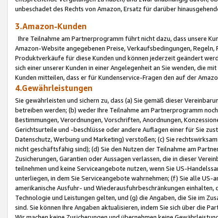
unbeschadet des Rechts von Amazon, Ersatz für darüber hinausgehen
3.Amazon-Kunden
Ihre Teilnahme am Partnerprogramm führt nicht dazu, dass unsere Kun
Amazon-Website angegebenen Preise, Verkaufsbedingungen, Regeln, Ri
Produktverkäufe für diese Kunden und können jederzeit geändert werde
sich einer unserer Kunden in einer Angelegenheit an Sie wenden, die 
Kunden mitteilen, dass er für Kundenservice-Fragen den auf der Ama
4.Gewährleistungen
Sie gewährleisten und sichern zu, dass (a) Sie gemäß dieser Vereinba
betreiben werden; (b) weder Ihre Teilnahme am Partnerprogramm noch d
Bestimmungen, Verordnungen, Vorschriften, Anordnungen, Konzessionen,
Gerichtsurteile und -beschlüsse oder andere Auflagen einer für Sie zu
Datenschutz, Werbung und Marketing) verstoßen; (c) Sie rechtswirksam 
nicht geschäftsfähig sind); (d) Sie den Nutzen der Teilnahme am Partne
Zusicherungen, Garantien oder Aussagen verlassen, die in dieser Verein
teilnehmen und keine Serviceangebote nutzen, wenn Sie US-Handelssa
unterliegen, in dem Sie Serviceangebote wahrnehmen; (f) Sie alle US
amerikanische Ausfuhr- und Wiederausfuhrbeschränkungen einhalten, 
Technologie und Leistungen gelten, und (g) die Angaben, die Sie im 
sind. Sie können Ihre Angaben aktualisieren, indem Sie sich über die 
Wir machen keine Zusicherungen und übernehmen keine Gewährleistun