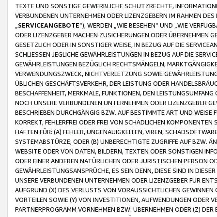
TEXTE UND SONSTIGE GEWERBLICHE SCHUTZRECHTE, INFORMATIONE
VERBUNDENEN UNTERNEHMEN ODER LIZENZGEBERN IM RAHMEN DES
„
SERVICEANGEBOTE
“), WERDEN „WIE BESEHEN“ UND „WIE VERFÜ
ODER LIZENZGEBER MACHEN ZUSICHERUNGEN ODER ÜBERNEHMEN GEW
GESETZLICH ODER IN SONSTIGER WEISE, IN BEZUG AUF DIE SERVI
SCHLIESSEN JEGLICHE GEWÄHRLEISTUNGEN IN BEZUG AUF DIE SERVI
GEWÄHRLEISTUNGEN BEZÜGLICH RECHTSMÄNGELN, MARKTGÄNGIGKEIT
VERWENDUNGSZWECK, NICHTVERLETZUNG SOWIE GEWÄHRLEISTUNGEN 
ÜBLICHEN GESCHÄFTSVERKEHR, DER LEISTUNG ODER HANDELSBRÄUCH
BESCHAFFENHEIT, MERKMALE, FUNKTIONEN, DEN LEISTUNGSUMFANG 
NOCH UNSERE VERBUNDENEN UNTERNEHMEN ODER LIZENZGEBER GEWÄ
BESCHRIEBEN DURCHGÄNGIG BZW. AUF BESTIMMTE ART UND WEISE
KORREKT, FEHLERFREI ODER FREI VON SCHÄDLICHEN KOMPONENTEN
HAFTEN FÜR: (A) FEHLER, UNGENAUIGKEITEN, VIREN, SCHADSOFTW
SYSTEMABSTÜRZE; ODER (B) UNBERECHTIGTE ZUGRIFFE AUF BZW. 
WEBSITE ODER VON DATEN, BILDERN, TEXTEN ODER SONSTIGEN INF
ODER EINER ANDEREN NATÜRLICHEN ODER JURISTISCHEN PERSON OD
GEWÄHRLEISTUNGSANSPRÜCHE, ES SEIN DENN, DIESE SIND IN DIES
UNSERE VERBUNDENEN UNTERNEHMEN ODER LIZENZGEBER FÜR EN
AUFGRUND (X) DES VERLUSTS VON VORAUSSICHTLICHEN GEWINNEN
VORTEILEN SOWIE (Y) VON INVESTITIONEN, AUFWENDUNGEN ODER VE
PARTNERPROGRAMM VORNEHMEN BZW. ÜBERNEHMEN ODER (Z) DER 