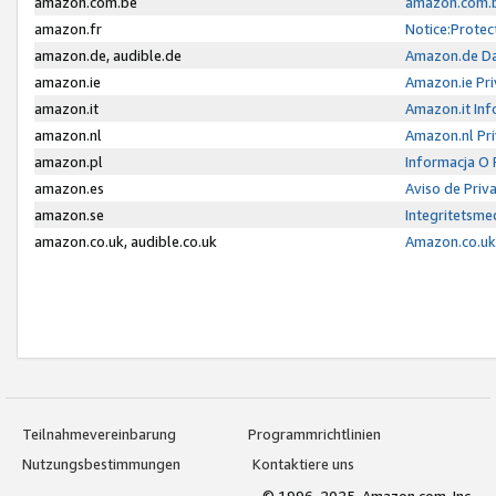
amazon.com.be
amazon.com.b
amazon.fr
Notice:Protec
amazon.de, audible.de
Amazon.de Da
amazon.ie
Amazon.ie Pri
amazon.it
Amazon.it Inf
amazon.nl
Amazon.nl Pri
amazon.pl
Informacja O
amazon.es
Aviso de Priv
amazon.se
Integritetsm
amazon.co.uk, audible.co.uk
Amazon.co.uk 
Teilnahmevereinbarung
Programmrichtlinien
Nutzungsbestimmungen
Kontaktiere uns