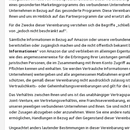
eines gesonderten Marketingprogramms des verbundenen Unternehmens
Unternehmen in Bezug auf das gesonderte Programm. Diese Vereinbarung
Ihnen und uns im Hinblick auf das Partnerprogramm dar und ersetzt al
Für die Zwecke dieser Vereinbarung verstehen sich die Begriffe „schließ
von „jedoch nicht beschränkt auf“.
Sämtliche Informationen in Bezug auf Amazon oder unsere verbunde
bereitstellen oder zugänglich machen und die nicht öffentlich bekannt bz
Informationen
“ von Amazon dar und verbleiben im alleinigen Eigent
wie dies angemessenerweise für die Erbringung Ihrer Leistungen gemäß d
juristischen Personen, die im Zusammenhang mit Ihrem Konto Zugriff au
Pflichten kennen und einhalten. Sie werden Vertrauliche Informationen 
Unternehmen) weitergeben und alle angemessenen Maßnahmen ergreifen
schützen, die gemäß dieser Vereinbarung nicht ausdrücklich zulässig is
Vertraulichkeits- oder Geheimhaltungsvereinbarungen und gilt für die
Das Verhältnis zwischen Ihnen und uns ist das unabhängiger Vertragspa
Joint-Venture, ein Vertretungsverhältnis, eine Franchisevereinbarung, 
unseren jeweiligen verbundenen Unternehmen und Ihnen. Sie sind ni
oder Zusagen abzugeben oder anzunehmen. Wenn Sie eine andere natürli
ermöglichen, Handlungen in Bezug auf den Gegenstand dieser Vereinbar
Ungeachtet anders lautender Bestimmungen in dieser Vereinbarung wird