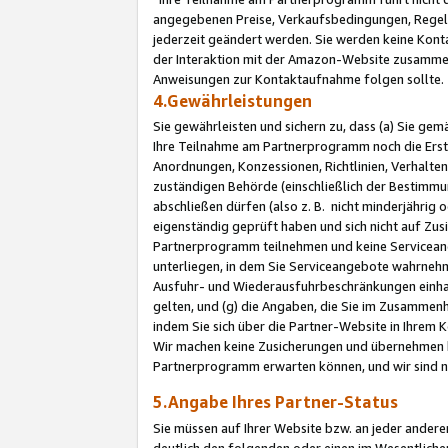
angegebenen Preise, Verkaufsbedingungen, Regeln
jederzeit geändert werden. Sie werden keine Konta
der Interaktion mit der Amazon-Website zusamme
Anweisungen zur Kontaktaufnahme folgen sollte.
4.Gewährleistungen
Sie gewährleisten und sichern zu, dass (a) Sie g
Ihre Teilnahme am Partnerprogramm noch die Erst
Anordnungen, Konzessionen, Richtlinien, Verhalten
zuständigen Behörde (einschließlich der Bestimmu
abschließen dürfen (also z. B. nicht minderjährig
eigenständig geprüft haben und sich nicht auf Zusi
Partnerprogramm teilnehmen und keine Servicean
unterliegen, in dem Sie Serviceangebote wahrneh
Ausfuhr- und Wiederausfuhrbeschränkungen einhal
gelten, und (g) die Angaben, die Sie im Zusammen
indem Sie sich über die Partner-Website in Ihrem
Wir machen keine Zusicherungen und übernehmen 
Partnerprogramm erwarten können, und wir sind n
5.Angabe Ihres Partner-Status
Sie müssen auf Ihrer Website bzw. an jeder ander
deutlich den folgenden oder einen im Wesentlichen