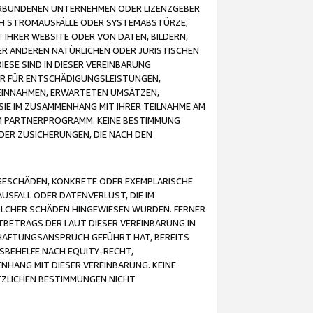
VERBUNDENEN UNTERNEHMEN ODER LIZENZGEBER
ICH STROMAUSFÄLLE ODER SYSTEMABSTÜRZE;
IHRER WEBSITE ODER VON DATEN, BILDERN,
ER ANDEREN NATÜRLICHEN ODER JURISTISCHEN
ESE SIND IN DIESER VEREINBARUNG
R FÜR ENTSCHÄDIGUNGSLEISTUNGEN,
EINNAHMEN, ERWARTETEN UMSÄTZEN,
SIE IM ZUSAMMENHANG MIT IHRER TEILNAHME AM
M PARTNERPROGRAMM. KEINE BESTIMMUNG
DER ZUSICHERUNGEN, DIE NACH DEN
GESCHÄDEN, KONKRETE ODER EXEMPLARISCHE
SFALL ODER DATENVERLUST, DIE IM
OLCHER SCHÄDEN HINGEWIESEN WURDEN. FERNER
BETRAGS DER LAUT DIESER VEREINBARUNG IN
HAFTUNGSANSPRUCH GEFÜHRT HAT, BEREITS
SBEHELFE NACH EQUITY-RECHT,
NHANG MIT DIESER VEREINBARUNG. KEINE
TZLICHEN BESTIMMUNGEN NICHT