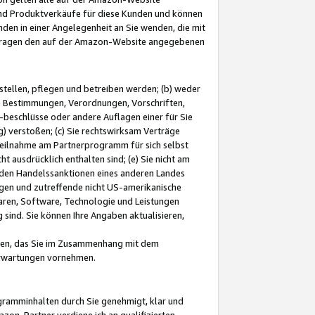
und Produktverkäufe für diese Kunden und können
nden in einer Angelegenheit an Sie wenden, die mit
e-Fragen den auf der Amazon-Website angegebenen
stellen, pflegen und betreiben werden; (b) weder
e Bestimmungen, Verordnungen, Vorschriften,
-beschlüsse oder andere Auflagen einer für Sie
 verstoßen; (c) Sie rechtswirksam Verträge
r Teilnahme am Partnerprogramm für sich selbst
t ausdrücklich enthalten sind; (e) Sie nicht am
den Handelssanktionen eines anderen Landes
gen und zutreffende nicht US-amerikanische
ren, Software, Technologie und Leistungen
sind. Sie können Ihre Angaben aktualisieren,
men, das Sie im Zusammenhang mit dem
 Erwartungen vornehmen.
ogramminhalten durch Sie genehmigt, klar und
zon-Partner verdiene ich an qualifizierten