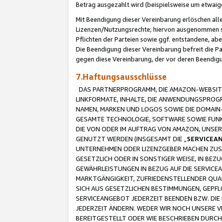
Betrag ausgezahlt wird (beispielsweise um etwai
Mit Beendigung dieser Vereinbarung erlöschen alle
Lizenzen/Nutzungsrechte; hiervon ausgenommen sind
Pflichten der Parteien sowie ggf. entstandene, ab
Die Beendigung dieser Vereinbarung befreit die P
gegen diese Vereinbarung, der vor deren Beendi
7.Haftungsausschlüsse
DAS PARTNERPROGRAMM, DIE AMAZON-WEBSITE,
LINKFORMATE, INHALTE, DIE ANWENDUNGSPRO
NAMEN, MARKEN UND LOGOS SOWIE DIE DOMAIN
GESAMTE TECHNOLOGIE, SOFTWARE SOWIE FUNKT
DIE VON ODER IM AUFTRAG VON AMAZON, UNS
GENUTZT WERDEN (INSGESAMT DIE „
SERVICEA
UNTERNEHMEN ODER LIZENZGEBER MACHEN ZUSI
GESETZLICH ODER IN SONSTIGER WEISE, IN BE
GEWÄHRLEISTUNGEN IN BEZUG AUF DIE SERVICE
MARKTGÄNGIGKEIT, ZUFRIEDENSTELLENDER QUA
SICH AUS GESETZLICHEN BESTIMMUNGEN, GEPFL
SERVICEANGEBOT JEDERZEIT BEENDEN BZW. DIE
JEDERZEIT ÄNDERN. WEDER WIR NOCH UNSERE 
BEREITGESTELLT ODER WIE BESCHRIEBEN DURC