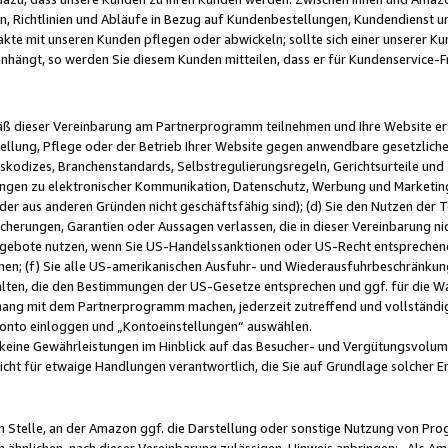
, Richtlinien und Abläufe in Bezug auf Kundenbestellungen, Kundendienst 
kte mit unseren Kunden pflegen oder abwickeln; sollte sich einer unserer Ku
nhängt, so werden Sie diesem Kunden mitteilen, dass er für Kundenservic
emäß dieser Vereinbarung am Partnerprogramm teilnehmen und Ihre Website er
ellung, Pflege oder der Betrieb Ihrer Website gegen anwendbare gesetzlich
skodizes, Branchenstandards, Selbstregulierungsregeln, Gerichtsurteile und 
ngen zu elektronischer Kommunikation, Datenschutz, Werbung und Marketing)
 oder aus anderen Gründen nicht geschäftsfähig sind); (d) Sie den Nutzen de
cherungen, Garantien oder Aussagen verlassen, die in dieser Vereinbarung nich
gebote nutzen, wenn Sie US-Handelssanktionen oder US-Recht entsprechen
men; (f) Sie alle US-amerikanischen Ausfuhr- und Wiederausfuhrbeschränkun
ten, die den Bestimmungen der US-Gesetze entsprechen und ggf. für die Wa
hang mit dem Partnerprogramm machen, jederzeit zutreffend und vollständig 
 Konto einloggen und „Kontoeinstellungen“ auswählen.
keine Gewährleistungen im Hinblick auf das Besucher- und Vergütungsvolu
icht für etwaige Handlungen verantwortlich, die Sie auf Grundlage solcher
en Stelle, an der Amazon ggf. die Darstellung oder sonstige Nutzung von Pr
 ähnlichen, nach dieser Vereinbarung zulässigen, Hinweis anbringen: „Als Ama