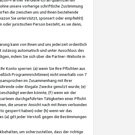
ohne unsere vorherige schriftliche Zustimmung
ürfen die zwischen uns und Ihnen bestehende
mazon Sie unterstützt, sponsert oder empfiehlt)
oder juristischen Person besteht, es sei denn,
arung kann von Ihnen und uns jederzeit ordentlich
t zulässig automatisch und unter Ausschluss des
gen, indem Sie sich über die Partner-Website in
hr Konto sperren: (a) wenn Sie Ihre Pflichten aus
eßlich Programmrichtlinien) nicht innerhalb von 7
ngsansprüchen im Zusammenhang mit Ihrer
ührende oder illegale Zwecke genutzt wurde; (e)
eschädigt werden könnte; (f) wenn wir der
rteien durchgeführten Tätigkeiten einer Pflicht
nen, die unserer Ansicht nach mit Ihnen verbunden
nto gesperrt haben) oder (h) wenn wir das
 (a) gilt jeder Verstoß gegen die Bestimmungen
ehalten, um sicherzustellen, dass der richtige