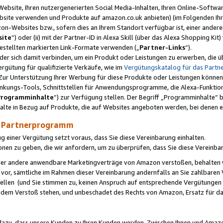
ebsite, Ihren nutzergenerierten Social Media-Inhalten, Ihren Online-Softwar
ebsite verwenden und Produkte auf amazon.co.uk anbieten) (im Folgenden Ihr
-Websites bzw., sofern dies an Ihrem Standort verfügbar ist, einer ander
ite
“) oder (ii) mit der Partner-ID in Alexa Skill (über das Alexa Shopping Ki
estellten markierten Link-Formate verwenden („
Partner-Links
“).
oder sich damit verbinden, um ein Produkt oder Leistungen zu erwerben, di
gütung für qualifizierte Verkäufe, wie im
Vergütungskatalog für das Part
Zur Unterstützung Ihrer Werbung für diese Produkte oder Leistungen können w
linkungs-Tools, Schnittstellen für Anwendungsprogramme, die Alexa-Funktion
Programminhalte
“) zur Verfügung stellen. Der Begriff „Programminhalte“ be
halte in Bezug auf Produkte, die auf Websites angeboten werden, bei denen 
as Partnerprogramm
einer Vergütung setzt voraus, dass Sie diese Vereinbarung einhalten.
ionen zu geben, die wir anfordern, um zu überprüfen, dass Sie diese Vereinba
oder andere anwendbare Marketingverträge von Amazon verstoßen, behalten w
 vor, sämtliche im Rahmen dieser Vereinbarung andernfalls an Sie zahlbare
tellen (und Sie stimmen zu, keinen Anspruch auf entsprechende Vergütungen
 dem Verstoß stehen, und unbeschadet des Rechts von Amazon, Ersatz für 
azu, dass unsere Kunden zu Ihren Kunden werden. Zwischen Ihnen und Amaz