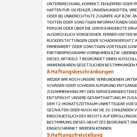
UNTERBRECHUNG, KORREKT, FEHLERFREI ODER 
HAFTEN FÜR: (A) FEHLER, UNGENAUIGKEITEN, 
ODER (B) UNBERECHTIGTE ZUGRIFFE AUF BZW. 
TEXTEN ODER SONSTIGEN INFORMATIONEN ODER 
PERSON ODER ÜBER DIE SERVICEANGEBOTE ERHA
AUSDRÜCKLICH VORGESEHEN. FERNER HAFTEN 
RÜCKERSTATTUNGEN ODER SCHADENSERSATZ AU
FIRMENWERT ODER SONSTIGEN VORTEILEN SOWIE
PARTNERPROGRAMM VORNEHMEN BZW. ÜBERNEHM
DIESES ARTIKELS 7 BEGRÜNDET EINEN AUSSCH
ANWENDBAREN GESETZLICHEN BESTIMMUNGEN 
8.Haftungsbeschränkungen
WEDER WIR NOCH UNSERE VERBUNDENEN UNTERN
SCHÄDEN ODER SCHÄDEN AUFGRUND ENTGANGENE
ZUSAMMENHANG MIT DEN SERVICEANGEBOTEN EN
ENTSPRICHT UNSERE GESAMTHAFTUNG IM ZUSAM
DEM 12-MONATSZEITRAUM UNMITTELBAR VOR DE
GEZAHLTEN ODER NOCH AN SIE ZU ZAHLENDEN V
EINSCHLIESSLICH DES RECHTS AUF ERFÜLLUNGS
BESTIMMUNG DIESES ABSATZES BEGRÜNDET EI
EINGESCHRÄNKT WERDEN KÖNNEN.
9.Haftungsfreistellung