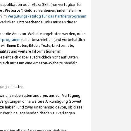
eapplikation oder Alexa Skill (nur verfügbar für
e „
Website
“) Geld zu verdienen, indem Sie Ihre
en im
Vergütungskatalog für das Partnerprogramm
t) verlinken. Entsprechende Links müssen dieser
e über die Amazon-Website angeboten werden, oder
nerprogramm
näher beschrieben (und vorbehaltlich
ir Ihnen Daten, Bilder, Texte, Linkformate,
alität und weitere Informationen im
zieht sich dabei ausdrücklich nicht auf Daten,
es sich nicht um eine Amazon-Website handelt.
rung einhalten.
ir uns neben allen anderen, uns zur Verfügung
n Vergütungen ohne weitere Ankündigung (soweit
 zu haben) und zwar unabhängig davon, ob diese
darüber hinausgehende Schäden zu verlangen.
on gelten alle auf der Amazon-Website