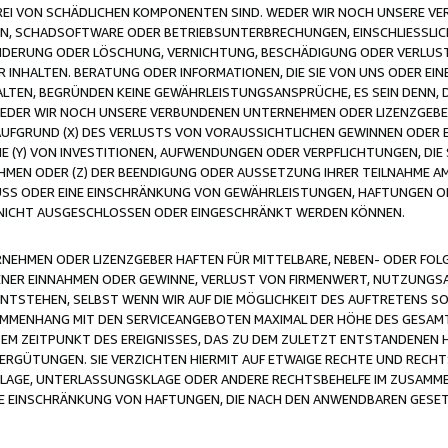
FREI VON SCHÄDLICHEN KOMPONENTEN SIND. WEDER WIR NOCH UNSERE 
VIREN, SCHADSOFTWARE ODER BETRIEBSUNTERBRECHUNGEN, EINSCHLIESSL
ÄNDERUNG ODER LÖSCHUNG, VERNICHTUNG, BESCHÄDIGUNG ODER VERLUST 
INHALTEN. BERATUNG ODER INFORMATIONEN, DIE SIE VON UNS ODER EIN
LTEN, BEGRÜNDEN KEINE GEWÄHRLEISTUNGSANSPRÜCHE, ES SEIN DENN, DI
WEDER WIR NOCH UNSERE VERBUNDENEN UNTERNEHMEN ODER LIZENZGEBE
FGRUND (X) DES VERLUSTS VON VORAUSSICHTLICHEN GEWINNEN ODER 
 (Y) VON INVESTITIONEN, AUFWENDUNGEN ODER VERPFLICHTUNGEN, DIE 
EN ODER (Z) DER BEENDIGUNG ODER AUSSETZUNG IHRER TEILNAHME A
LUSS ODER EINE EINSCHRÄNKUNG VON GEWÄHRLEISTUNGEN, HAFTUNGEN O
NICHT AUSGESCHLOSSEN ODER EINGESCHRÄNKT WERDEN KÖNNEN.
EHMEN ODER LIZENZGEBER HAFTEN FÜR MITTELBARE, NEBEN- ODER FOL
R EINNAHMEN ODER GEWINNE, VERLUST VON FIRMENWERT, NUTZUNGSAU
TSTEHEN, SELBST WENN WIR AUF DIE MÖGLICHKEIT DES AUFTRETENS S
MENHANG MIT DEN SERVICEANGEBOTEN MAXIMAL DER HÖHE DES GESAMT
M ZEITPUNKT DES EREIGNISSES, DAS ZU DEM ZULETZT ENTSTANDENEN 
ERGÜTUNGEN. SIE VERZICHTEN HIERMIT AUF ETWAIGE RECHTE UND RECHT
KLAGE, UNTERLASSUNGSKLAGE ODER ANDERE RECHTSBEHELFE IM ZUSAMME
NE EINSCHRÄNKUNG VON HAFTUNGEN, DIE NACH DEN ANWENDBAREN GESE