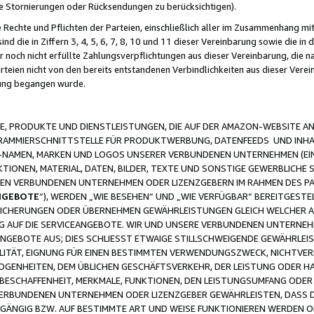
ge Stornierungen oder Rücksendungen zu berücksichtigen).
 Rechte und Pflichten der Parteien, einschließlich aller im Zusammenhang m
 die in Ziffern 3, 4, 5, 6, 7, 8, 10 und 11 dieser Vereinbarung sowie die in
er noch nicht erfüllte Zahlungsverpflichtungen aus dieser Vereinbarung, die
arteien nicht von den bereits entstandenen Verbindlichkeiten aus dieser Ver
gung begangen wurde.
 PRODUKTE UND DIENSTLEISTUNGEN, DIE AUF DER AMAZON-WEBSITE AN
GRAMMIERSCHNITTSTELLE FÜR PRODUKTWERBUNG, DATENFEEDS UND INH
-NAMEN, MARKEN UND LOGOS UNSERER VERBUNDENEN UNTERNEHMEN (EIN
IONEN, MATERIAL, DATEN, BILDER, TEXTE UND SONSTIGE GEWERBLICHE 
EREN VERBUNDENEN UNTERNEHMEN ODER LIZENZGEBERN IM RAHMEN DES 
NGEBOTE
“), WERDEN „WIE BESEHEN“ UND „WIE VERFÜGBAR“ BEREITGEST
CHERUNGEN ODER ÜBERNEHMEN GEWÄHRLEISTUNGEN GLEICH WELCHER AR
ZUG AUF DIE SERVICEANGEBOTE. WIR UND UNSERE VERBUNDENEN UNTERNEH
ANGEBOTE AUS; DIES SCHLIESST ETWAIGE STILLSCHWEIGENDE GEWÄHRLE
LITÄT, EIGNUNG FÜR EINEN BESTIMMTEN VERWENDUNGSZWECK, NICHTVER
OGENHEITEN, DEM ÜBLICHEN GESCHÄFTSVERKEHR, DER LEISTUNG ODER H
 BESCHAFFENHEIT, MERKMALE, FUNKTIONEN, DEN LEISTUNGSUMFANG ODER
VERBUNDENEN UNTERNEHMEN ODER LIZENZGEBER GEWÄHRLEISTEN, DASS D
HGÄNGIG BZW. AUF BESTIMMTE ART UND WEISE FUNKTIONIEREN WERDEN 