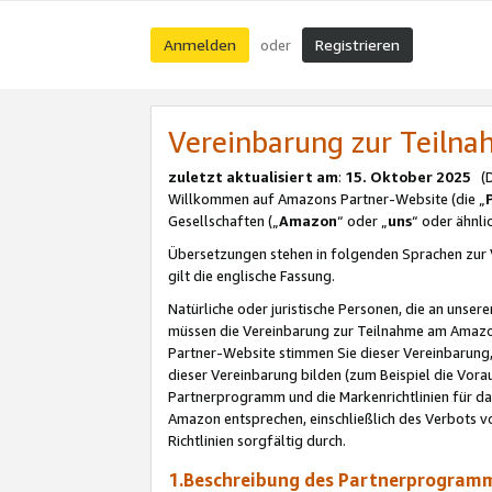
Anmelden
Registrieren
oder
Vereinbarung zur Teil
zuletzt aktualisiert am
:
15. Oktober 2025
(De
Willkommen auf Amazons Partner-Website (die „
Gesellschaften („
Amazon
“ oder „
uns
“ oder ähnl
Übersetzungen stehen in folgenden Sprachen zur 
gilt die englische Fassung.
Natürliche oder juristische Personen, die an uns
müssen die Vereinbarung zur Teilnahme am Amaz
Partner-Website stimmen Sie dieser Vereinbarung,
dieser Vereinbarung bilden (zum Beispiel die Vo
Partnerprogramm und die Markenrichtlinien für da
Amazon entsprechen, einschließlich des Verbots vo
Richtlinien sorgfältig durch.
1.Beschreibung des Partnerprogra