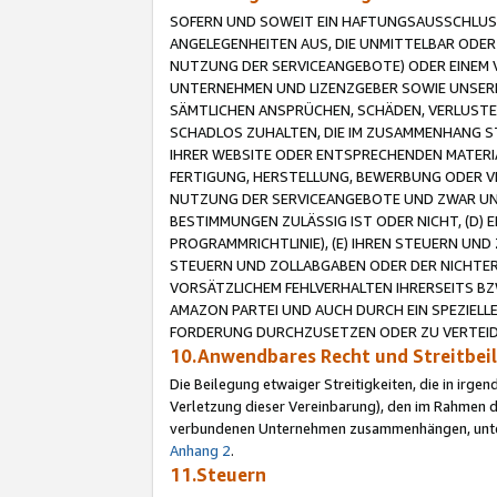
SOFERN UND SOWEIT EIN HAFTUNGSAUSSCHLUSS
ANGELEGENHEITEN AUS, DIE UNMITTELBAR ODER 
NUTZUNG DER SERVICEANGEBOTE) ODER EINEM V
UNTERNEHMEN UND LIZENZGEBER SOWIE UNSERE 
SÄMTLICHEN ANSPRÜCHEN, SCHÄDEN, VERLUSTE
SCHADLOS ZUHALTEN, DIE IM ZUSAMMENHANG STE
IHRER WEBSITE ODER ENTSPRECHENDEN MATERIA
FERTIGUNG, HERSTELLUNG, BEWERBUNG ODER VE
NUTZUNG DER SERVICEANGEBOTE UND ZWAR UN
BESTIMMUNGEN ZULÄSSIG IST ODER NICHT, (D) 
PROGRAMMRICHTLINIE), (E) IHREN STEUERN UN
STEUERN UND ZOLLABGABEN ODER DER NICHTER
VORSÄTZLICHEM FEHLVERHALTEN IHRERSEITS BZ
AMAZON PARTEI UND AUCH DURCH EIN SPEZIELL
FORDERUNG DURCHZUSETZEN ODER ZU VERTEIDI
10.Anwendbares Recht und Streitbe
Die Beilegung etwaiger Streitigkeiten, die in irg
Verletzung dieser Vereinbarung), den im Rahmen d
verbundenen Unternehmen zusammenhängen, unterl
Anhang 2
.
11.Steuern