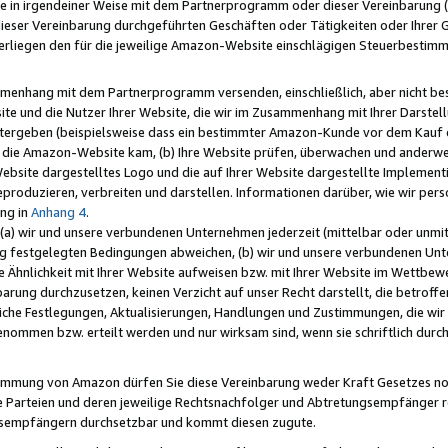
e in irgendeiner Weise mit dem Partnerprogramm oder dieser Vereinbarung (ei
ieser Vereinbarung durchgeführten Geschäften oder Tätigkeiten oder Ihrer 
liegen den für die jeweilige Amazon-Website einschlägigen Steuerbestim
mmenhang mit dem Partnerprogramm versenden, einschließlich, aber nicht be
site und die Nutzer Ihrer Website, die wir im Zusammenhang mit Ihrer Darst
itergeben (beispielsweise dass ein bestimmter Amazon-Kunde vor dem Kauf
uf die Amazon-Website kam, (b) Ihre Website prüfen, überwachen und anderwei
r Website dargestelltes Logo und die auf Ihrer Website dargestellte Impleme
reproduzieren, verbreiten und darstellen. Informationen darüber, wie wir per
ng in
Anhang 4
.
 (a) wir und unsere verbundenen Unternehmen jederzeit (mittelbar oder unmit
ng festgelegten Bedingungen abweichen, (b) wir und unsere verbundenen Unte
 Ähnlichkeit mit Ihrer Website aufweisen bzw. mit Ihrer Website im Wettbewer
barung durchzusetzen, keinen Verzicht auf unser Recht darstellt, die betrof
liche Festlegungen, Aktualisierungen, Handlungen und Zustimmungen, die wi
enommen bzw. erteilt werden und nur wirksam sind, wenn sie schriftlich dur
stimmung von Amazon dürfen Sie diese Vereinbarung weder Kraft Gesetzes no
die Parteien und deren jeweilige Rechtsnachfolger und Abtretungsempfänger 
ngsempfängern durchsetzbar und kommt diesen zugute.