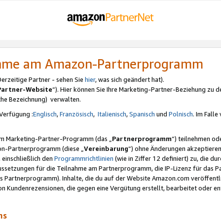
nahme am Amazon-Partnerprogramm
rzeitige Partner - sehen Sie
hier
, was sich geändert hat).
Partner-Website
“). Hier können Sie Ihre Marketing-Partner-Beziehung zu d
iche Bezeichnung) verwalten.
Verfügung :
Englisch
,
Französisch
,
Italienisch
,
Spanisch
und
Polnisch
. Im Fall
erem Marketing-Partner-Programm (das „
Partnerprogramm
“) teilnehmen od
on-Partnerprogramm (diese „
Vereinbarung
“) ohne Änderungen akzeptieren
 einschließlich den
Programmrichtlinien
(wie in Ziffer 12 definiert) zu, die 
raussetzungen für die Teilnahme am Partnerprogramm, die IP-Lizenz für das
s Partnerprogramm). Inhalte, die du auf der Website Amazon.com veröffentl
n Kundenrezensionen, die gegen eine Vergütung erstellt, bearbeitet oder ent
mms