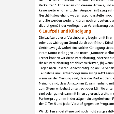
Verkäufen“. Abgesehen von diesem Hinweis, und a
keine weiteren öffentlichen Angaben in Bezug au
Geschäftsbeziehung weder falsch darstellen noch a
und Sie werden weder erklären noch andeuten, dass
dies ist gemäß der vorliegenden Vereinbarung ausd
6.Laufzeit und Kündigung
Die Laufzeit dieser Vereinbarung beginnt mit Ihre
oder aus wichtigem Grund durch schriftliche Kündi
Gerichtswegs), wobei eine solche Kündigung siebe
Ihrem Konto einloggen und unter „Kontoeinstellu
Ferner können wir diese Vereinbarung jederzeit aus
dieser Vereinbarung erheblich verletzen; (b) wenn
Tagen nach unserer Benachrichtigung an Sie behe
Teilnahme am Partnerprogramm ausgesetzt sein kö
wenn wir der Meinung sind, dass die Marke oder 
Meinung sind, dass Amazon im Zusammenhang mit d
zum Steuereinbehalt unterliegt oder künftig unter
sind oder gemeinsam mit Ihnen agieren, bereits in
Partnerprogramm in der allgemein angebotenen Fo
der Ziffer 5 und jeder Verstoß gegen die Programm
Wir dürfen angefallene und noch nicht ausgezahlt