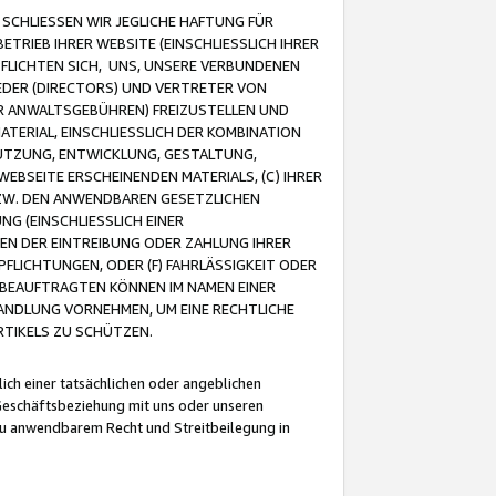
CHLIESSEN WIR JEGLICHE HAFTUNG FÜR
TRIEB IHRER WEBSITE (EINSCHLIESSLICH IHRER
FLICHTEN SICH, UNS, UNSERE VERBUNDENEN
EDER (DIRECTORS) UND VERTRETER VON
R ANWALTSGEBÜHREN) FREIZUSTELLEN UND
ATERIAL, EINSCHLIESSLICH DER KOMBINATION
NUTZUNG, ENTWICKLUNG, GESTALTUNG,
EBSEITE ERSCHEINENDEN MATERIALS, (C) IHRER
ZW. DEN ANWENDBAREN GESETZLICHEN
NG (EINSCHLIESSLICH EINER
BEN DER EINTREIBUNG ODER ZAHLUNG IHRER
LICHTUNGEN, ODER (F) FAHRLÄSSIGKEIT ODER
 BEAUFTRAGTEN KÖNNEN IM NAMEN EINER
HANDLUNG VORNEHMEN, UM EINE RECHTLICHE
TIKELS ZU SCHÜTZEN.
ich einer tatsächlichen oder angeblichen
Geschäftsbeziehung mit uns oder unseren
u anwendbarem Recht und Streitbeilegung in