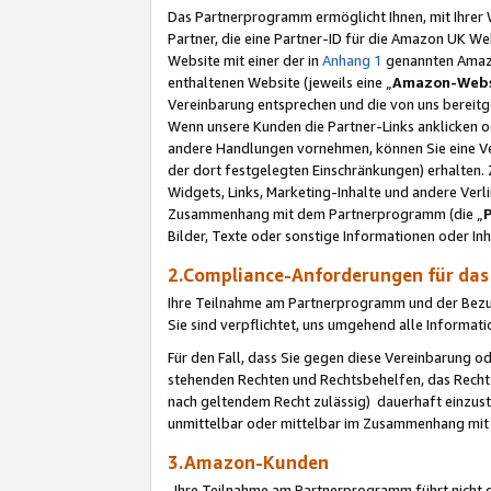
Das Partnerprogramm ermöglicht Ihnen, mit Ihrer W
Partner, die eine Partner-ID für die Amazon UK W
Website mit einer der in
Anhang 1
genannten Amazon
enthaltenen Website (jeweils eine „
Amazon-Webs
Vereinbarung entsprechen und die von uns bereitg
Wenn unsere Kunden die Partner-Links anklicken 
andere Handlungen vornehmen, können Sie eine Ver
der dort festgelegten Einschränkungen) erhalten. 
Widgets, Links, Marketing-Inhalte und andere Ver
Zusammenhang mit dem Partnerprogramm (die „
Bilder, Texte oder sonstige Informationen oder In
2.Compliance-Anforderungen für d
Ihre Teilnahme am Partnerprogramm und der Bezug 
Sie sind verpflichtet, uns umgehend alle Informat
Für den Fall, dass Sie gegen diese Vereinbarung 
stehenden Rechten und Rechtsbehelfen, das Recht
nach geltendem Recht zulässig) dauerhaft einzus
unmittelbar oder mittelbar im Zusammenhang mit
3.Amazon-Kunden
Ihre Teilnahme am Partnerprogramm führt nicht d