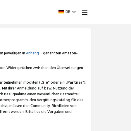
DE
en jeweiligen in
Anhang 1
genannten Amazon-
e von Widersprüchen zwischen den Übersetzungen
er teilnehmen möchten („
Sie
“ oder ein „
Partner
“),
. Mit Ihrer Anmeldung auf bzw. Nutzung der
durch Bezugnahme einen wesentlichen Bestandteil
 Partnerprogramm, den Vergütungskatalog für das
ichst, müssen den Community-Richtlinien von
fernt werden. Bitte lies die Vorgaben und