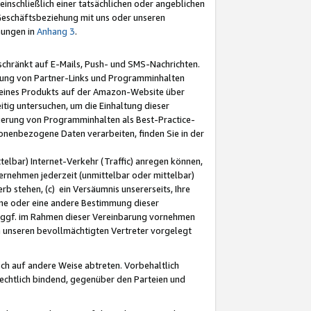
nschließlich einer tatsächlichen oder angeblichen
Geschäftsbeziehung mit uns oder unseren
mungen in
Anhang 3
.
schränkt auf E-Mails, Push- und SMS-Nachrichten.
ellung von Partner-Links und Programminhalten
 eines Produkts auf der Amazon-Website über
tig untersuchen, um die Einhaltung dieser
ntierung von Programminhalten als Best-Practice-
sonenbezogene Daten verarbeiten, finden Sie in der
telbar) Internet-Verkehr (Traffic) anregen können,
rnehmen jederzeit (unmittelbar oder mittelbar)
b stehen, (c) ein Versäumnis unsererseits, Ihre
fene oder eine andere Bestimmung dieser
r ggf. im Rahmen dieser Vereinbarung vornehmen
ch unseren bevollmächtigten Vertreter vorgelegt
ch auf andere Weise abtreten. Vorbehaltlich
rechtlich bindend, gegenüber den Parteien und