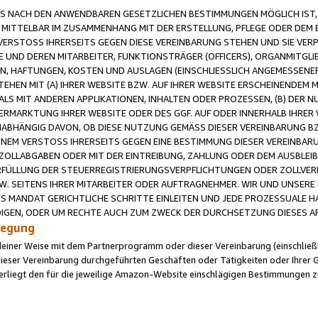
 NACH DEN ANWENDBAREN GESETZLICHEN BESTIMMUNGEN MÖGLICH IST, S
MITTELBAR IM ZUSAMMENHANG MIT DER ERSTELLUNG, PFLEGE ODER DEM BE
ERSTOSS IHRERSEITS GEGEN DIESE VEREINBARUNG STEHEN UND SIE VERP
UND DEREN MITARBEITER, FUNKTIONSTRÄGER (OFFICERS), ORGANMITGLI
N, HAFTUNGEN, KOSTEN UND AUSLAGEN (EINSCHLIESSLICH ANGEMESSENE
HEN MIT (A) IHRER WEBSITE BZW. AUF IHRER WEBSITE ERSCHEINENDEM M
LS MIT ANDEREN APPLIKATIONEN, INHALTEN ODER PROZESSEN, (B) DER 
RMARKTUNG IHRER WEBSITE ODER DES GGF. AUF ODER INNERHALB IHRER W
ABHÄNGIG DAVON, OB DIESE NUTZUNG GEMÄSS DIESER VEREINBARUNG B
EINEM VERSTOSS IHRERSEITS GEGEN EINE BESTIMMUNG DIESER VEREINBARU
D ZOLLABGABEN ODER MIT DER EINTREIBUNG, ZAHLUNG ODER DEM AUSBLEI
FÜLLUNG DER STEUERREGISTRIERUNGSVERPFLICHTUNGEN ODER ZOLLVERPF
W. SEITENS IHRER MITARBEITER ODER AUFTRAGNEHMER. WIR UND UNSERE
ES MANDAT GERICHTLICHE SCHRITTE EINLEITEN UND JEDE PROZESSUALE 
GEN, ODER UM RECHTE AUCH ZUM ZWECK DER DURCHSETZUNG DIESES AR
ilegung
endeiner Weise mit dem Partnerprogramm oder dieser Vereinbarung (einschließl
ieser Vereinbarung durchgeführten Geschäften oder Tätigkeiten oder Ihrer 
iegt den für die jeweilige Amazon-Website einschlägigen Bestimmungen z