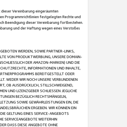
it dieser Vereinbarung eingeräumten
 den Programmrichtlinien festgelegten Rechte und
 nach Beendigung dieser Vereinbarung fortbestehen.
einbarung und der Haftung wegen eines Verstoßes
GEBOTEN WERDEN, SOWIE PARTNER-LINKS,
ALTE VON PRODUKTWERBUNG, UNSERE DOMAIN-
SCHLIESSLICH DER AMAZON-MARKEN) UND DIE
SCHUTZRECHTE, INFORMATIONEN UND INHALTE,
PARTNERPROGRAMMS BEREITGESTELLT ODER
ELLT. WEDER WIR NOCH UNSERE VERBUNDENEN
T, OB AUSDRÜCKLICH, STILLSCHWEIGEND,
MEN UND LIZENZGEBER SCHLIESSEN JEGLICHE
ISTUNGEN BEZÜGLICH RECHTSMÄNGELN,
LETZUNG SOWIE GEWÄHRLEISTUNGEN EIN, DIE
ANDELSBRÄUCHEN ERGEBEN. WIR KÖNNEN EIN
 DIE GELTUNG EINES SERVICE-ANGEBOTS
IE SERVICEANGEBOTE WEITERHIN
ODER DASS DIESE ANGEBOTE OHNE