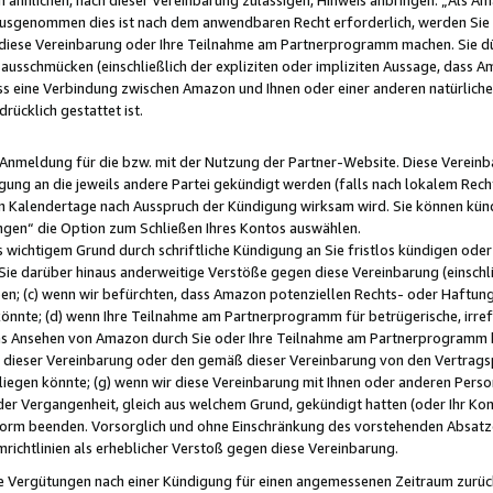
usgenommen dies ist nach dem anwendbaren Recht erforderlich, werden Sie 
f diese Vereinbarung oder Ihre Teilnahme am Partnerprogramm machen. Sie d
usschmücken (einschließlich der expliziten oder impliziten Aussage, dass A
 eine Verbindung zwischen Amazon und Ihnen oder einer anderen natürlichen 
rücklich gestattet ist.
r Anmeldung für die bzw. mit der Nutzung der Partner-Website. Diese Vereinb
gung an die jeweils andere Partei gekündigt werden (falls nach lokalem Rech
n Kalendertage nach Ausspruch der Kündigung wirksam wird. Sie können kündi
ngen“ die Option zum Schließen Ihres Kontos auswählen.
 wichtigem Grund durch schriftliche Kündigung an Sie fristlos kündigen oder I
 Sie darüber hinaus anderweitige Verstöße gegen diese Vereinbarung (einschli
ben; (c) wenn wir befürchten, dass Amazon potenziellen Rechts- oder Haftu
nnte; (d) wenn Ihre Teilnahme am Partnerprogramm für betrügerische, irref
das Ansehen von Amazon durch Sie oder Ihre Teilnahme am Partnerprogramm b
ieser Vereinbarung oder den gemäß dieser Vereinbarung von den Vertragspa
liegen könnte; (g) wenn wir diese Vereinbarung mit Ihnen oder anderen Perso
 der Vergangenheit, gleich aus welchem Grund, gekündigt hatten (oder Ihr Ko
rm beenden. Vorsorglich und ohne Einschränkung des vorstehenden Absatzes
richtlinien als erheblicher Verstoß gegen diese Vereinbarung.
e Vergütungen nach einer Kündigung für einen angemessenen Zeitraum zurückb