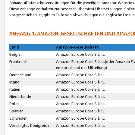
Anhang 4Datenschutzerklärungen für die jeweiligen Amazon-Websites
Diese Anhänge enthalten zur besseren Übersicht Übersetzungen. Sofe
vorgeschrieben ist, gilt im Falle von Abweichungen die englische Fass
ANHANG 1: AMAZON-GESELLSCHAFTEN UND AMAZO
Land
Amazon-Gesellschaft
Belgien
Amazon Europe Core S.à r.l.
Frankreich
Amazon Europe Core S.à r.l.(oder Amazon Fr
entsprechend der Mitteilung)
Deutschland
Amazon Europe Core S.à r.l.
Irland
Amazon Europe Core S.à r.l.
Italien
Amazon Europe Core S.à r.l.
Niederlande
Amazon Europe Core S.à r.l.
Polen
Amazon Europe Core S.à r.l.
Spanien
Amazon Europe Core S.à r.l.
Schweden
Amazon Europe Core S.à r.l.
Vereinigtes Königreich
Amazon Europe Core S.à r.l.