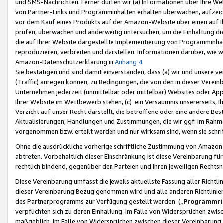
und SMS-Nachrichten. Ferner dürfen wir (a) Informationen über Ihre We
von Partner-Links und Programminhalten erhalten überwachen, aufzei
vor dem Kauf eines Produkts auf der Amazon-Website über einen auf Ih
prüfen, überwachen und anderweitig untersuchen, um die Einhaltung dies
die auf Ihrer Website dargestellte Implementierung von Programminhalt
reproduzieren, verbreiten und darstellen. Informationen darüber, wie w
Amazon-Datenschutzerklärung in
Anhang 4
.
Sie bestätigen und sind damit einverstanden, dass (a) wir und unsere 
(Traffic) anregen können, zu Bedingungen, die von den in dieser Vere
Unternehmen jederzeit (unmittelbar oder mittelbar) Websites oder Appl
Ihrer Website im Wettbewerb stehen, (c) ein Versäumnis unsererseits, I
Verzicht auf unser Recht darstellt, die betroffene oder eine andere B
Aktualisierungen, Handlungen und Zustimmungen, die wir ggf. im Rahme
vorgenommen bzw. erteilt werden und nur wirksam sind, wenn sie schri
Ohne die ausdrückliche vorherige schriftliche Zustimmung von Amazon
abtreten. Vorbehaltlich dieser Einschränkung ist diese Vereinbarung f
rechtlich bindend, gegenüber den Parteien und ihren jeweiligen Rech
Diese Vereinbarung umfasst die jeweils aktuellste Fassung aller Richtli
dieser Vereinbarung Bezug genommen wird und alle anderen Richtlinie
des Partnerprogramms zur Verfügung gestellt werden („
Programmric
verpflichten sich zu deren Einhaltung. Im Falle von Widersprüchen zwi
maßgeblich. Im Falle von Widersprüchen zwischen dieser Vereinbarun