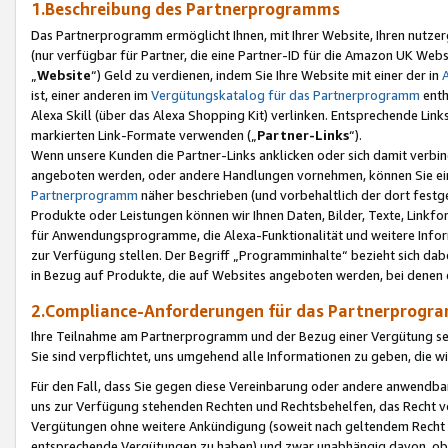
1.Beschreibung des Partnerprogramms
Das Partnerprogramm ermöglicht Ihnen, mit Ihrer Website, Ihren nutzer
(nur verfügbar für Partner, die eine Partner-ID für die Amazon UK We
„
Website
“) Geld zu verdienen, indem Sie Ihre Website mit einer der in
ist, einer anderen im
Vergütungskatalog für das Partnerprogramm
enth
Alexa Skill (über das Alexa Shopping Kit) verlinken. Entsprechende Lin
markierten Link-Formate verwenden („
Partner-Links
“).
Wenn unsere Kunden die Partner-Links anklicken oder sich damit verbi
angeboten werden, oder andere Handlungen vornehmen, können Sie eine
Partnerprogramm
näher beschrieben (und vorbehaltlich der dort festg
Produkte oder Leistungen können wir Ihnen Daten, Bilder, Texte, Linkfo
für Anwendungsprogramme, die Alexa-Funktionalität und weitere Inf
zur Verfügung stellen. Der Begriff „Programminhalte“ bezieht sich dabe
in Bezug auf Produkte, die auf Websites angeboten werden, bei denen 
2.Compliance-Anforderungen für das Partnerprog
Ihre Teilnahme am Partnerprogramm und der Bezug einer Vergütung setz
Sie sind verpflichtet, uns umgehend alle Informationen zu geben, die w
Für den Fall, dass Sie gegen diese Vereinbarung oder andere anwendba
uns zur Verfügung stehenden Rechten und Rechtsbehelfen, das Recht vo
Vergütungen ohne weitere Ankündigung (soweit nach geltendem Recht z
entsprechende Vergütungen zu haben) und zwar unabhängig davon, ob 