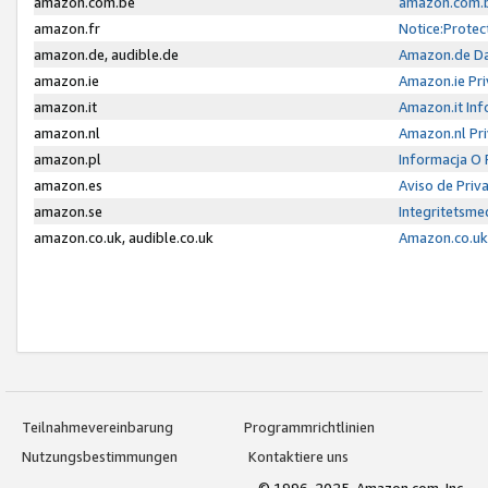
amazon.com.be
amazon.com.b
amazon.fr
Notice:Protec
amazon.de, audible.de
Amazon.de Da
amazon.ie
Amazon.ie Pri
amazon.it
Amazon.it Inf
amazon.nl
Amazon.nl Pri
amazon.pl
Informacja O
amazon.es
Aviso de Priv
amazon.se
Integritetsm
amazon.co.uk, audible.co.uk
Amazon.co.uk 
Teilnahmevereinbarung
Programmrichtlinien
Nutzungsbestimmungen
Kontaktiere uns