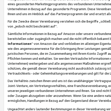
eines gesonderten Marketingprogramms des verbundenen Unternehmens
Unternehmen in Bezug auf das gesonderte Programm. Diese Vereinbarung
Ihnen und uns im Hinblick auf das Partnerprogramm dar und ersetzt al
Für die Zwecke dieser Vereinbarung verstehen sich die Begriffe „schließ
von „jedoch nicht beschränkt auf“.
Sämtliche Informationen in Bezug auf Amazon oder unsere verbunde
bereitstellen oder zugänglich machen und die nicht öffentlich bekannt bz
Informationen
“ von Amazon dar und verbleiben im alleinigen Eigent
wie dies angemessenerweise für die Erbringung Ihrer Leistungen gemäß d
juristischen Personen, die im Zusammenhang mit Ihrem Konto Zugriff au
Pflichten kennen und einhalten. Sie werden Vertrauliche Informationen 
Unternehmen) weitergeben und alle angemessenen Maßnahmen ergreifen
schützen, die gemäß dieser Vereinbarung nicht ausdrücklich zulässig is
Vertraulichkeits- oder Geheimhaltungsvereinbarungen und gilt für die
Das Verhältnis zwischen Ihnen und uns ist das unabhängiger Vertragspa
Joint-Venture, ein Vertretungsverhältnis, eine Franchisevereinbarung, 
unseren jeweiligen verbundenen Unternehmen und Ihnen. Sie sind ni
oder Zusagen abzugeben oder anzunehmen. Wenn Sie eine andere natürli
ermöglichen, Handlungen in Bezug auf den Gegenstand dieser Vereinbar
Ungeachtet anders lautender Bestimmungen in dieser Vereinbarung wird