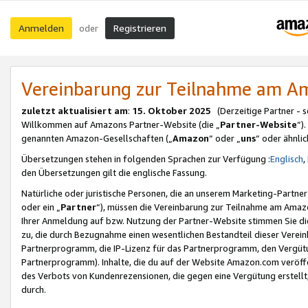
Anmelden
Registrieren
oder
Vereinbarung zur Teilnahme am 
zuletzt aktualisiert am
:
15. Oktober 2025
(Derzeitige Partner - 
Willkommen auf Amazons Partner-Website (die „
Partner-Website
“)
genannten Amazon-Gesellschaften („
Amazon
“ oder „
uns
“ oder ähnli
Übersetzungen stehen in folgenden Sprachen zur Verfügung :
Englisch
,
den Übersetzungen gilt die englische Fassung.
Natürliche oder juristische Personen, die an unserem Marketing-Partn
oder ein „
Partner
“), müssen die Vereinbarung zur Teilnahme am Ama
Ihrer Anmeldung auf bzw. Nutzung der Partner-Website stimmen Sie die
zu, die durch Bezugnahme einen wesentlichen Bestandteil dieser Verei
Partnerprogramm, die IP-Lizenz für das Partnerprogramm, den Vergütu
Partnerprogramm). Inhalte, die du auf der Website Amazon.com veröffe
des Verbots von Kundenrezensionen, die gegen eine Vergütung erstellt, 
durch.