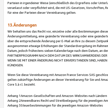
Parteien in irgendeiner Weise (einschließlich des Ergreifens oder Unt
veranlasst oder verpflichtet wird, die mit US-Gesetzen, Vorschriften,
für eine der Parteien dieser Vereinbarung gelten.
13.Änderungen
Wir behalten uns das Recht vor, einzelne oder alle Bestimmungen diese
Änderungsmitteilung, eine geänderte Vereinbarung oder eine geänderte 
über die entsprechende Änderung per E-Mail an Ihre zu diesem Zeitpun
ausgenommen etwaige Erhöhungen der Standardvergütung im Rahmen
Datum, jedoch frühestens sieben Kalendertage nach dem Datum, an de
PARTNERPROGRAMM NACH DEM DATUM DES WIRKSAMWERDENS DER Ä
WENN SIE MIT EINER ÄNDERUNG NICHT EINVERSTANDEN SIND, HABEN S
KÜNDIGEN.
Wenn Sie diese Vereinbarung mit Amazon France Services SAS geschlo
gelten zukünftige Änderungen an dieser Vereinbarung für Sie und Ama
Core S.à r.l. bezieht.
Anhang 1Amazon-Gesellschaften und Amazon-Websites nach Ländern
Anhang 2Anwendbares Recht und Streitbeilegung für die jeweiligen 
Anhang 3Steuerbestimmungen für die jeweiligen Amazon-Websites