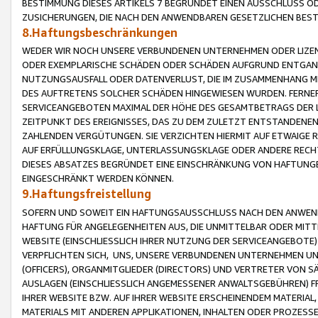
BESTIMMUNG DIESES ARTIKELS 7 BEGRÜNDET EINEN AUSSCHLUSS 
ZUSICHERUNGEN, DIE NACH DEN ANWENDBAREN GESETZLICHEN BE
8.Haftungsbeschränkungen
WEDER WIR NOCH UNSERE VERBUNDENEN UNTERNEHMEN ODER LIZEN
ODER EXEMPLARISCHE SCHÄDEN ODER SCHÄDEN AUFGRUND ENTGANG
NUTZUNGSAUSFALL ODER DATENVERLUST, DIE IM ZUSAMMENHANG MI
DES AUFTRETENS SOLCHER SCHÄDEN HINGEWIESEN WURDEN. FERN
SERVICEANGEBOTEN MAXIMAL DER HÖHE DES GESAMTBETRAGS DER 
ZEITPUNKT DES EREIGNISSES, DAS ZU DEM ZULETZT ENTSTANDENE
ZAHLENDEN VERGÜTUNGEN. SIE VERZICHTEN HIERMIT AUF ETWAIGE 
AUF ERFÜLLUNGSKLAGE, UNTERLASSUNGSKLAGE ODER ANDERE RECHT
DIESES ABSATZES BEGRÜNDET EINE EINSCHRÄNKUNG VON HAFTUNG
EINGESCHRÄNKT WERDEN KÖNNEN.
9.Haftungsfreistellung
SOFERN UND SOWEIT EIN HAFTUNGSAUSSCHLUSS NACH DEN ANWENDB
HAFTUNG FÜR ANGELEGENHEITEN AUS, DIE UNMITTELBAR ODER MITT
WEBSITE (EINSCHLIESSLICH IHRER NUTZUNG DER SERVICEANGEBOTE)
VERPFLICHTEN SICH, UNS, UNSERE VERBUNDENEN UNTERNEHMEN UN
(OFFICERS), ORGANMITGLIEDER (DIRECTORS) UND VERTRETER VON 
AUSLAGEN (EINSCHLIESSLICH ANGEMESSENER ANWALTSGEBÜHREN) FR
IHRER WEBSITE BZW. AUF IHRER WEBSITE ERSCHEINENDEM MATERIAL
MATERIALS MIT ANDEREN APPLIKATIONEN, INHALTEN ODER PROZESSE