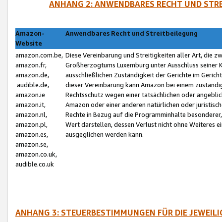
ANHANG 2: ANWENDBARES RECHT UND STRE
Amazon-
Anwendbares Recht und Streitbeilegung
Website
amazon.com.be,
Diese Vereinbarung und Streitigkeiten aller Art, die 
amazon.fr,
Großherzogtums Luxemburg unter Ausschluss seiner Kol
amazon.de,
ausschließlichen Zuständigkeit der Gerichte im Geri
audible.de,
dieser Vereinbarung kann Amazon bei einem zuständig
amazon.ie
Rechtsschutz wegen einer tatsächlichen oder angebli
amazon.it,
Amazon oder einer anderen natürlichen oder juristisc
amazon.nl,
Rechte in Bezug auf die Programminhalte besonderer,
amazon.pl,
Wert darstellen, dessen Verlust nicht ohne Weiteres e
amazon.es,
ausgeglichen werden kann.
amazon.se,
amazon.co.uk,
audible.co.uk
ANHANG 3: STEUERBESTIMMUNGEN FÜR DIE JEWEIL