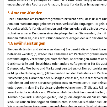
unbeschadet des Rechts von Amazon, Ersatz für darüber hinausgehen
3.Amazon-Kunden
Ihre Teilnahme am Partnerprogramm führt nicht dazu, dass unsere Kun
Amazon-Website angegebenen Preise, Verkaufsbedingungen, Regeln, Ri
Produktverkäufe für diese Kunden und können jederzeit geändert werde
sich einer unserer Kunden in einer Angelegenheit an Sie wenden, die 
Kunden mitteilen, dass er für Kundenservice-Fragen den auf der Ama
4.Gewährleistungen
Sie gewährleisten und sichern zu, dass (a) Sie gemäß dieser Vereinba
betreiben werden; (b) weder Ihre Teilnahme am Partnerprogramm noch d
Bestimmungen, Verordnungen, Vorschriften, Anordnungen, Konzessionen,
Gerichtsurteile und -beschlüsse oder andere Auflagen einer für Sie zu
Datenschutz, Werbung und Marketing) verstoßen; (c) Sie rechtswirksam 
nicht geschäftsfähig sind); (d) Sie den Nutzen der Teilnahme am Partne
Zusicherungen, Garantien oder Aussagen verlassen, die in dieser Verein
teilnehmen und keine Serviceangebote nutzen, wenn Sie US-Handelssa
unterliegen, in dem Sie Serviceangebote wahrnehmen; (f) Sie alle US
amerikanische Ausfuhr- und Wiederausfuhrbeschränkungen einhalten, 
Technologie und Leistungen gelten, und (g) die Angaben, die Sie im 
sind. Sie können Ihre Angaben aktualisieren, indem Sie sich über die 
Wir machen keine Zusicherungen und übernehmen keine Gewährleistun