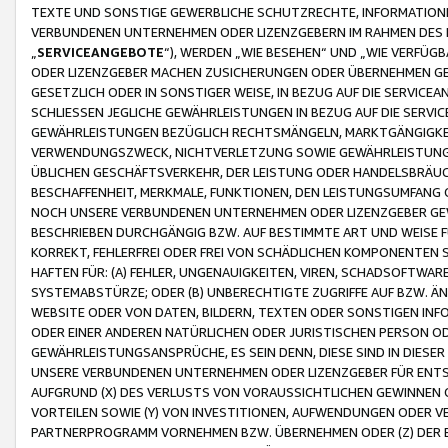
TEXTE UND SONSTIGE GEWERBLICHE SCHUTZRECHTE, INFORMATIONE
VERBUNDENEN UNTERNEHMEN ODER LIZENZGEBERN IM RAHMEN DES
„
SERVICEANGEBOTE
“), WERDEN „WIE BESEHEN“ UND „WIE VERFÜ
ODER LIZENZGEBER MACHEN ZUSICHERUNGEN ODER ÜBERNEHMEN GEW
GESETZLICH ODER IN SONSTIGER WEISE, IN BEZUG AUF DIE SERVI
SCHLIESSEN JEGLICHE GEWÄHRLEISTUNGEN IN BEZUG AUF DIE SERVI
GEWÄHRLEISTUNGEN BEZÜGLICH RECHTSMÄNGELN, MARKTGÄNGIGKEIT
VERWENDUNGSZWECK, NICHTVERLETZUNG SOWIE GEWÄHRLEISTUNGEN 
ÜBLICHEN GESCHÄFTSVERKEHR, DER LEISTUNG ODER HANDELSBRÄUCH
BESCHAFFENHEIT, MERKMALE, FUNKTIONEN, DEN LEISTUNGSUMFANG 
NOCH UNSERE VERBUNDENEN UNTERNEHMEN ODER LIZENZGEBER GEWÄ
BESCHRIEBEN DURCHGÄNGIG BZW. AUF BESTIMMTE ART UND WEISE
KORREKT, FEHLERFREI ODER FREI VON SCHÄDLICHEN KOMPONENTEN
HAFTEN FÜR: (A) FEHLER, UNGENAUIGKEITEN, VIREN, SCHADSOFTW
SYSTEMABSTÜRZE; ODER (B) UNBERECHTIGTE ZUGRIFFE AUF BZW. 
WEBSITE ODER VON DATEN, BILDERN, TEXTEN ODER SONSTIGEN INF
ODER EINER ANDEREN NATÜRLICHEN ODER JURISTISCHEN PERSON OD
GEWÄHRLEISTUNGSANSPRÜCHE, ES SEIN DENN, DIESE SIND IN DIES
UNSERE VERBUNDENEN UNTERNEHMEN ODER LIZENZGEBER FÜR EN
AUFGRUND (X) DES VERLUSTS VON VORAUSSICHTLICHEN GEWINNEN
VORTEILEN SOWIE (Y) VON INVESTITIONEN, AUFWENDUNGEN ODER VE
PARTNERPROGRAMM VORNEHMEN BZW. ÜBERNEHMEN ODER (Z) DER 