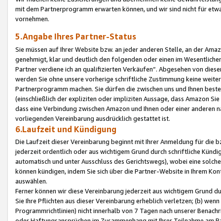
mit dem Partnerprogramm erwarten können, und wir sind nicht für etwa
vornehmen.
5.Angabe Ihres Partner-Status
Sie müssen auf Ihrer Website bzw. an jeder anderen Stelle, an der Am
genehmigt, klar und deutlich den folgenden oder einen im Wesentlichen
Partner verdiene ich an qualifizierten Verkäufen“. Abgesehen von die
werden Sie ohne unsere vorherige schriftliche Zustimmung keine weite
Partnerprogramm machen. Sie dürfen die zwischen uns und Ihnen best
(einschließlich der expliziten oder impliziten Aussage, dass Amazon Si
dass eine Verbindung zwischen Amazon und Ihnen oder einer anderen natü
vorliegenden Vereinbarung ausdrücklich gestattet ist.
6.Laufzeit und Kündigung
Die Laufzeit dieser Vereinbarung beginnt mit Ihrer Anmeldung für die 
jederzeit ordentlich oder aus wichtigem Grund durch schriftliche Kündi
automatisch und unter Ausschluss des Gerichtswegs), wobei eine solch
können kündigen, indem Sie sich über die Partner-Website in Ihrem Ko
auswählen.
Ferner können wir diese Vereinbarung jederzeit aus wichtigem Grund dur
Sie Ihre Pflichten aus dieser Vereinbarung erheblich verletzen; (b) wen
Programmrichtlinien) nicht innerhalb von 7 Tagen nach unserer Benachr
oder Haftungsansprüchen im Zusammenhang mit Ihrer Teilnahme am Pa