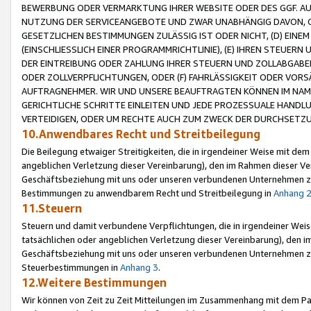
BEWERBUNG ODER VERMARKTUNG IHRER WEBSITE ODER DES GGF. AUF 
NUTZUNG DER SERVICEANGEBOTE UND ZWAR UNABHÄNGIG DAVON, O
GESETZLICHEN BESTIMMUNGEN ZULÄSSIG IST ODER NICHT, (D) EINE
(EINSCHLIESSLICH EINER PROGRAMMRICHTLINIE), (E) IHREN STEUER
DER EINTREIBUNG ODER ZAHLUNG IHRER STEUERN UND ZOLLABGAB
ODER ZOLLVERPFLICHTUNGEN, ODER (F) FAHRLÄSSIGKEIT ODER VORS
AUFTRAGNEHMER. WIR UND UNSERE BEAUFTRAGTEN KÖNNEN IM NAME
GERICHTLICHE SCHRITTE EINLEITEN UND JEDE PROZESSUALE HAND
VERTEIDIGEN, ODER UM RECHTE AUCH ZUM ZWECK DER DURCHSETZU
10.Anwendbares Recht und Streitbeilegung
Die Beilegung etwaiger Streitigkeiten, die in irgendeiner Weise mit de
angeblichen Verletzung dieser Vereinbarung), den im Rahmen dieser Ve
Geschäftsbeziehung mit uns oder unseren verbundenen Unternehmen zu
Bestimmungen zu anwendbarem Recht und Streitbeilegung in
Anhang 
11.Steuern
Steuern und damit verbundene Verpflichtungen, die in irgendeiner Wei
tatsächlichen oder angeblichen Verletzung dieser Vereinbarung), den 
Geschäftsbeziehung mit uns oder unseren verbundenen Unternehmen z
Steuerbestimmungen in
Anhang 3
.
12.Weitere Bestimmungen
Wir können von Zeit zu Zeit Mitteilungen im Zusammenhang mit dem Par