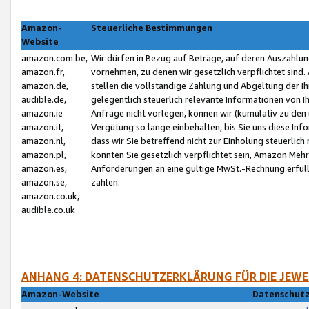
Amazon-
Steuerliche Bestimmungen
Website
amazon.com.be,
Wir dürfen in Bezug auf Beträge, auf deren Auszahlun
amazon.fr,
vornehmen, zu denen wir gesetzlich verpflichtet sind
amazon.de,
stellen die vollständige Zahlung und Abgeltung der 
audible.de,
gelegentlich steuerlich relevante Informationen von I
amazon.ie
Anfrage nicht vorlegen, können wir (kumulativ zu de
amazon.it,
Vergütung so lange einbehalten, bis Sie uns diese Inf
amazon.nl,
dass wir Sie betreffend nicht zur Einholung steuerlich 
amazon.pl,
könnten Sie gesetzlich verpflichtet sein, Amazon Meh
amazon.es,
Anforderungen an eine gültige MwSt.-Rechnung erfüllt
amazon.se,
zahlen.
amazon.co.uk,
audible.co.uk
ANHANG 4: DATENSCHUTZERKLÄRUNG FÜR DIE JEWE
Amazon-Website
Datenschutz