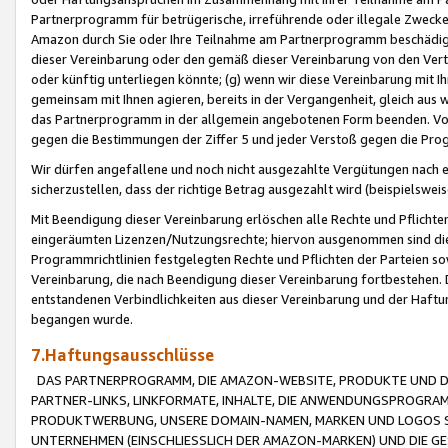
Partnerprogramm für betrügerische, irreführende oder illegale Zwecke
Amazon durch Sie oder Ihre Teilnahme am Partnerprogramm beschädig
dieser Vereinbarung oder den gemäß dieser Vereinbarung von den Vertr
oder künftig unterliegen könnte; (g) wenn wir diese Vereinbarung mit I
gemeinsam mit Ihnen agieren, bereits in der Vergangenheit, gleich aus
das Partnerprogramm in der allgemein angebotenen Form beenden. Vors
gegen die Bestimmungen der Ziffer 5 und jeder Verstoß gegen die Prog
Wir dürfen angefallene und noch nicht ausgezahlte Vergütungen nach 
sicherzustellen, dass der richtige Betrag ausgezahlt wird (beispielsw
Mit Beendigung dieser Vereinbarung erlöschen alle Rechte und Pflichte
eingeräumten Lizenzen/Nutzungsrechte; hiervon ausgenommen sind die in 
Programmrichtlinien festgelegten Rechte und Pflichten der Parteien sow
Vereinbarung, die nach Beendigung dieser Vereinbarung fortbestehen. D
entstandenen Verbindlichkeiten aus dieser Vereinbarung und der Haft
begangen wurde.
7.Haftungsausschlüsse
DAS PARTNERPROGRAMM, DIE AMAZON-WEBSITE, PRODUKTE UND DI
PARTNER-LINKS, LINKFORMATE, INHALTE, DIE ANWENDUNGSPROGR
PRODUKTWERBUNG, UNSERE DOMAIN-NAMEN, MARKEN UND LOGOS S
UNTERNEHMEN (EINSCHLIESSLICH DER AMAZON-MARKEN) UND DIE GE