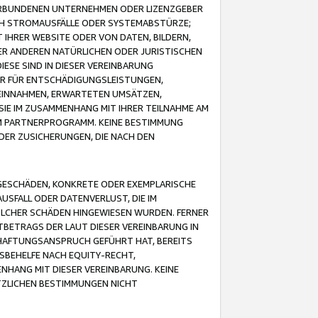
VERBUNDENEN UNTERNEHMEN ODER LIZENZGEBER
ICH STROMAUSFÄLLE ODER SYSTEMABSTÜRZE;
IHRER WEBSITE ODER VON DATEN, BILDERN,
ER ANDEREN NATÜRLICHEN ODER JURISTISCHEN
ESE SIND IN DIESER VEREINBARUNG
R FÜR ENTSCHÄDIGUNGSLEISTUNGEN,
EINNAHMEN, ERWARTETEN UMSÄTZEN,
SIE IM ZUSAMMENHANG MIT IHRER TEILNAHME AM
M PARTNERPROGRAMM. KEINE BESTIMMUNG
DER ZUSICHERUNGEN, DIE NACH DEN
GESCHÄDEN, KONKRETE ODER EXEMPLARISCHE
SFALL ODER DATENVERLUST, DIE IM
OLCHER SCHÄDEN HINGEWIESEN WURDEN. FERNER
BETRAGS DER LAUT DIESER VEREINBARUNG IN
HAFTUNGSANSPRUCH GEFÜHRT HAT, BEREITS
SBEHELFE NACH EQUITY-RECHT,
NHANG MIT DIESER VEREINBARUNG. KEINE
TZLICHEN BESTIMMUNGEN NICHT