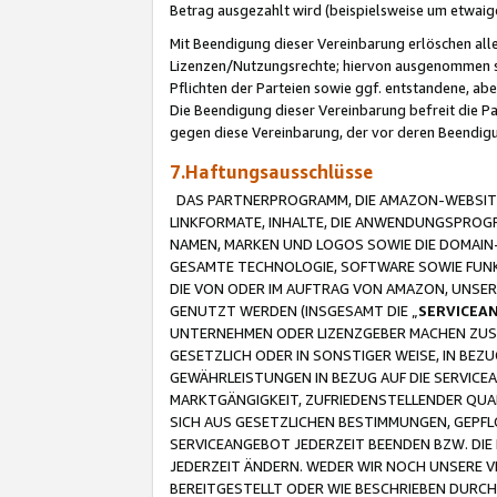
Betrag ausgezahlt wird (beispielsweise um etwai
Mit Beendigung dieser Vereinbarung erlöschen alle
Lizenzen/Nutzungsrechte; hiervon ausgenommen sind
Pflichten der Parteien sowie ggf. entstandene, ab
Die Beendigung dieser Vereinbarung befreit die P
gegen diese Vereinbarung, der vor deren Beendi
7.Haftungsausschlüsse
DAS PARTNERPROGRAMM, DIE AMAZON-WEBSITE,
LINKFORMATE, INHALTE, DIE ANWENDUNGSPRO
NAMEN, MARKEN UND LOGOS SOWIE DIE DOMAIN
GESAMTE TECHNOLOGIE, SOFTWARE SOWIE FUNKT
DIE VON ODER IM AUFTRAG VON AMAZON, UNS
GENUTZT WERDEN (INSGESAMT DIE „
SERVICEA
UNTERNEHMEN ODER LIZENZGEBER MACHEN ZUSI
GESETZLICH ODER IN SONSTIGER WEISE, IN BE
GEWÄHRLEISTUNGEN IN BEZUG AUF DIE SERVICE
MARKTGÄNGIGKEIT, ZUFRIEDENSTELLENDER QUA
SICH AUS GESETZLICHEN BESTIMMUNGEN, GEPFL
SERVICEANGEBOT JEDERZEIT BEENDEN BZW. DIE
JEDERZEIT ÄNDERN. WEDER WIR NOCH UNSERE 
BEREITGESTELLT ODER WIE BESCHRIEBEN DURC