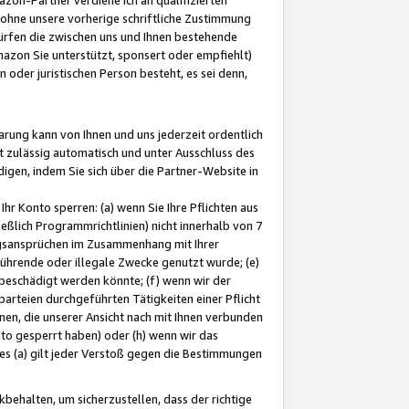
ohne unsere vorherige schriftliche Zustimmung
ürfen die zwischen uns und Ihnen bestehende
mazon Sie unterstützt, sponsert oder empfiehlt)
oder juristischen Person besteht, es sei denn,
arung kann von Ihnen und uns jederzeit ordentlich
t zulässig automatisch und unter Ausschluss des
gen, indem Sie sich über die Partner-Website in
hr Konto sperren: (a) wenn Sie Ihre Pflichten aus
eßlich Programmrichtlinien) nicht innerhalb von 7
ngsansprüchen im Zusammenhang mit Ihrer
ührende oder illegale Zwecke genutzt wurde; (e)
eschädigt werden könnte; (f) wenn wir der
rteien durchgeführten Tätigkeiten einer Pflicht
nen, die unserer Ansicht nach mit Ihnen verbunden
nto gesperrt haben) oder (h) wenn wir das
 (a) gilt jeder Verstoß gegen die Bestimmungen
ehalten, um sicherzustellen, dass der richtige