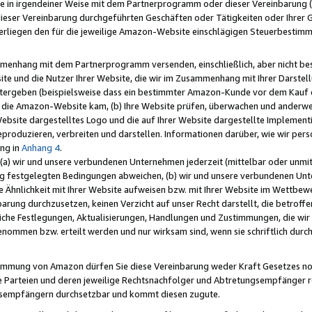
e in irgendeiner Weise mit dem Partnerprogramm oder dieser Vereinbarung (ei
ieser Vereinbarung durchgeführten Geschäften oder Tätigkeiten oder Ihrer 
liegen den für die jeweilige Amazon-Website einschlägigen Steuerbestim
mmenhang mit dem Partnerprogramm versenden, einschließlich, aber nicht be
site und die Nutzer Ihrer Website, die wir im Zusammenhang mit Ihrer Darst
itergeben (beispielsweise dass ein bestimmter Amazon-Kunde vor dem Kauf
uf die Amazon-Website kam, (b) Ihre Website prüfen, überwachen und anderwei
r Website dargestelltes Logo und die auf Ihrer Website dargestellte Impleme
reproduzieren, verbreiten und darstellen. Informationen darüber, wie wir per
ng in
Anhang 4
.
 (a) wir und unsere verbundenen Unternehmen jederzeit (mittelbar oder unmit
ng festgelegten Bedingungen abweichen, (b) wir und unsere verbundenen Unte
 Ähnlichkeit mit Ihrer Website aufweisen bzw. mit Ihrer Website im Wettbewer
barung durchzusetzen, keinen Verzicht auf unser Recht darstellt, die betrof
liche Festlegungen, Aktualisierungen, Handlungen und Zustimmungen, die wi
enommen bzw. erteilt werden und nur wirksam sind, wenn sie schriftlich dur
stimmung von Amazon dürfen Sie diese Vereinbarung weder Kraft Gesetzes no
die Parteien und deren jeweilige Rechtsnachfolger und Abtretungsempfänger 
ngsempfängern durchsetzbar und kommt diesen zugute.