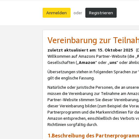
Anmelden
Registrieren
oder
Vereinbarung zur Teil
zuletzt aktualisiert am
:
15. Oktober 2025
(De
Willkommen auf Amazons Partner-Website (die „
Gesellschaften („
Amazon
“ oder „
uns
“ oder ähnl
Übersetzungen stehen in folgenden Sprachen zur 
gilt die englische Fassung.
Natürliche oder juristische Personen, die an uns
müssen die Vereinbarung zur Teilnahme am Amaz
Partner-Website stimmen Sie dieser Vereinbarung,
dieser Vereinbarung bilden (zum Beispiel die Vo
Partnerprogramm und die Markenrichtlinien für da
Amazon entsprechen, einschließlich des Verbots vo
Richtlinien sorgfältig durch.
1.Beschreibung des Partnerprogra