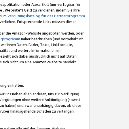
eapplikation oder Alexa Skill (nur verfügbar für
e „
Website
“) Geld zu verdienen, indem Sie Ihre
en im
Vergütungskatalog für das Partnerprogramm
t) verlinken. Entsprechende Links müssen dieser
e über die Amazon-Website angeboten werden, oder
nerprogramm
näher beschrieben (und vorbehaltlich
ir Ihnen Daten, Bilder, Texte, Linkformate,
alität und weitere Informationen im
zieht sich dabei ausdrücklich nicht auf Daten,
es sich nicht um eine Amazon-Website handelt.
rung einhalten.
ir uns neben allen anderen, uns zur Verfügung
n Vergütungen ohne weitere Ankündigung (soweit
 zu haben) und zwar unabhängig davon, ob diese
darüber hinausgehende Schäden zu verlangen.
on gelten alle auf der Amazon-Website