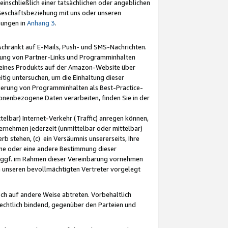
nschließlich einer tatsächlichen oder angeblichen
Geschäftsbeziehung mit uns oder unseren
mungen in
Anhang 3
.
schränkt auf E-Mails, Push- und SMS-Nachrichten.
ellung von Partner-Links und Programminhalten
 eines Produkts auf der Amazon-Website über
tig untersuchen, um die Einhaltung dieser
ntierung von Programminhalten als Best-Practice-
sonenbezogene Daten verarbeiten, finden Sie in der
telbar) Internet-Verkehr (Traffic) anregen können,
rnehmen jederzeit (unmittelbar oder mittelbar)
b stehen, (c) ein Versäumnis unsererseits, Ihre
fene oder eine andere Bestimmung dieser
r ggf. im Rahmen dieser Vereinbarung vornehmen
ch unseren bevollmächtigten Vertreter vorgelegt
ch auf andere Weise abtreten. Vorbehaltlich
rechtlich bindend, gegenüber den Parteien und