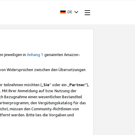
DE
en jeweiligen in
Anhang 1
genannten Amazon-
e von Widersprüchen zwischen den Übersetzungen
er teilnehmen möchten („
Sie
“ oder ein „
Partner
“),
. Mit Ihrer Anmeldung auf bzw. Nutzung der
durch Bezugnahme einen wesentlichen Bestandteil
 Partnerprogramm, den Vergütungskatalog für das
ichst, müssen den Community-Richtlinien von
fernt werden. Bitte lies die Vorgaben und