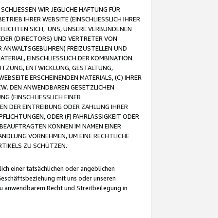
CHLIESSEN WIR JEGLICHE HAFTUNG FÜR
TRIEB IHRER WEBSITE (EINSCHLIESSLICH IHRER
FLICHTEN SICH, UNS, UNSERE VERBUNDENEN
EDER (DIRECTORS) UND VERTRETER VON
R ANWALTSGEBÜHREN) FREIZUSTELLEN UND
ATERIAL, EINSCHLIESSLICH DER KOMBINATION
NUTZUNG, ENTWICKLUNG, GESTALTUNG,
EBSEITE ERSCHEINENDEN MATERIALS, (C) IHRER
ZW. DEN ANWENDBAREN GESETZLICHEN
NG (EINSCHLIESSLICH EINER
BEN DER EINTREIBUNG ODER ZAHLUNG IHRER
LICHTUNGEN, ODER (F) FAHRLÄSSIGKEIT ODER
 BEAUFTRAGTEN KÖNNEN IM NAMEN EINER
HANDLUNG VORNEHMEN, UM EINE RECHTLICHE
TIKELS ZU SCHÜTZEN.
ich einer tatsächlichen oder angeblichen
Geschäftsbeziehung mit uns oder unseren
u anwendbarem Recht und Streitbeilegung in