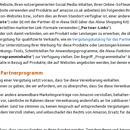
ebsite, Ihren nutzergenerierten Social Media-Inhalten, Ihren Online-Softwar
ebsite verwenden und Produkte auf amazon.co.uk anbieten) (im Folgenden Ihr
-Websites bzw., sofern dies an Ihrem Standort verfügbar ist, einer ander
ite
“) oder (ii) mit der Partner-ID in Alexa Skill (über das Alexa Shopping Ki
estellten markierten Link-Formate verwenden („
Partner-Links
“).
oder sich damit verbinden, um ein Produkt oder Leistungen zu erwerben, di
gütung für qualifizierte Verkäufe, wie im
Vergütungskatalog für das Part
Zur Unterstützung Ihrer Werbung für diese Produkte oder Leistungen können w
linkungs-Tools, Schnittstellen für Anwendungsprogramme, die Alexa-Funktion
Programminhalte
“) zur Verfügung stellen. Der Begriff „Programminhalte“ be
halte in Bezug auf Produkte, die auf Websites angeboten werden, bei denen 
as Partnerprogramm
einer Vergütung setzt voraus, dass Sie diese Vereinbarung einhalten.
ionen zu geben, die wir anfordern, um zu überprüfen, dass Sie diese Vereinba
oder andere anwendbare Marketingverträge von Amazon verstoßen, behalten w
 vor, sämtliche im Rahmen dieser Vereinbarung andernfalls an Sie zahlbare
tellen (und Sie stimmen zu, keinen Anspruch auf entsprechende Vergütungen
 dem Verstoß stehen, und unbeschadet des Rechts von Amazon, Ersatz für 
azu, dass unsere Kunden zu Ihren Kunden werden. Zwischen Ihnen und Amaz