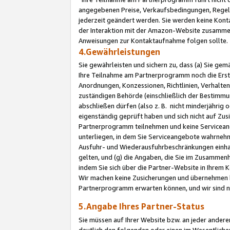
angegebenen Preise, Verkaufsbedingungen, Regeln
jederzeit geändert werden. Sie werden keine Konta
der Interaktion mit der Amazon-Website zusamme
Anweisungen zur Kontaktaufnahme folgen sollte.
4.Gewährleistungen
Sie gewährleisten und sichern zu, dass (a) Sie g
Ihre Teilnahme am Partnerprogramm noch die Erst
Anordnungen, Konzessionen, Richtlinien, Verhalten
zuständigen Behörde (einschließlich der Bestimmu
abschließen dürfen (also z. B. nicht minderjährig
eigenständig geprüft haben und sich nicht auf Zusi
Partnerprogramm teilnehmen und keine Servicean
unterliegen, in dem Sie Serviceangebote wahrneh
Ausfuhr- und Wiederausfuhrbeschränkungen einhal
gelten, und (g) die Angaben, die Sie im Zusammen
indem Sie sich über die Partner-Website in Ihrem
Wir machen keine Zusicherungen und übernehmen 
Partnerprogramm erwarten können, und wir sind n
5.Angabe Ihres Partner-Status
Sie müssen auf Ihrer Website bzw. an jeder ander
deutlich den folgenden oder einen im Wesentlichen