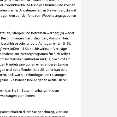
und Produktverkäufe für diese Kunden und können
nden in einer Angelegenheit an Sie wenden, die mit
e-Fragen den auf der Amazon-Website angegebenen
stellen, pflegen und betreiben werden; (b) weder
e Bestimmungen, Verordnungen, Vorschriften,
-beschlüsse oder andere Auflagen einer für Sie
 verstoßen; (c) Sie rechtswirksam Verträge
r Teilnahme am Partnerprogramm für sich selbst
t ausdrücklich enthalten sind; (e) Sie nicht am
den Handelssanktionen eines anderen Landes
gen und zutreffende nicht US-amerikanische
ren, Software, Technologie und Leistungen
sind. Sie können Ihre Angaben aktualisieren,
men, das Sie im Zusammenhang mit dem
 Erwartungen vornehmen.
ogramminhalten durch Sie genehmigt, klar und
zon-Partner verdiene ich an qualifizierten