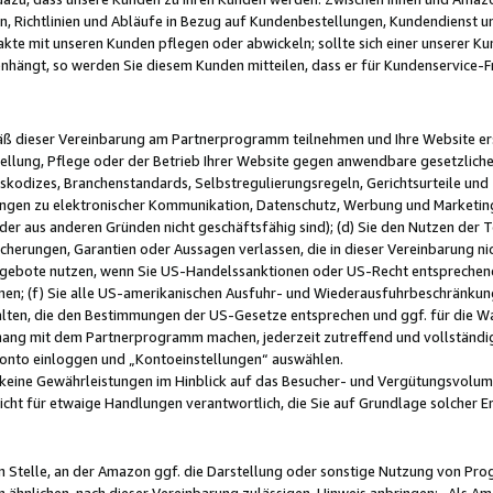
, Richtlinien und Abläufe in Bezug auf Kundenbestellungen, Kundendienst 
kte mit unseren Kunden pflegen oder abwickeln; sollte sich einer unserer Ku
nhängt, so werden Sie diesem Kunden mitteilen, dass er für Kundenservic
emäß dieser Vereinbarung am Partnerprogramm teilnehmen und Ihre Website er
ellung, Pflege oder der Betrieb Ihrer Website gegen anwendbare gesetzlich
skodizes, Branchenstandards, Selbstregulierungsregeln, Gerichtsurteile und 
ngen zu elektronischer Kommunikation, Datenschutz, Werbung und Marketing)
 oder aus anderen Gründen nicht geschäftsfähig sind); (d) Sie den Nutzen de
cherungen, Garantien oder Aussagen verlassen, die in dieser Vereinbarung nich
gebote nutzen, wenn Sie US-Handelssanktionen oder US-Recht entsprechen
men; (f) Sie alle US-amerikanischen Ausfuhr- und Wiederausfuhrbeschränkun
ten, die den Bestimmungen der US-Gesetze entsprechen und ggf. für die Wa
hang mit dem Partnerprogramm machen, jederzeit zutreffend und vollständig 
 Konto einloggen und „Kontoeinstellungen“ auswählen.
keine Gewährleistungen im Hinblick auf das Besucher- und Vergütungsvolu
icht für etwaige Handlungen verantwortlich, die Sie auf Grundlage solcher
en Stelle, an der Amazon ggf. die Darstellung oder sonstige Nutzung von Pr
 ähnlichen, nach dieser Vereinbarung zulässigen, Hinweis anbringen: „Als Ama