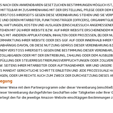
 NACH DEN ANWENDBAREN GESETZLICHEN BESTIMMUNGEN MÖGLICH IST, S
MITTELBAR IM ZUSAMMENHANG MIT DER ERSTELLUNG, PFLEGE ODER DEM BE
ERSTOSS IHRERSEITS GEGEN DIESE VEREINBARUNG STEHEN UND SIE VERP
UND DEREN MITARBEITER, FUNKTIONSTRÄGER (OFFICERS), ORGANMITGLI
N, HAFTUNGEN, KOSTEN UND AUSLAGEN (EINSCHLIESSLICH ANGEMESSENE
HEN MIT (A) IHRER WEBSITE BZW. AUF IHRER WEBSITE ERSCHEINENDEM M
LS MIT ANDEREN APPLIKATIONEN, INHALTEN ODER PROZESSEN, (B) DER 
RMARKTUNG IHRER WEBSITE ODER DES GGF. AUF ODER INNERHALB IHRER W
ABHÄNGIG DAVON, OB DIESE NUTZUNG GEMÄSS DIESER VEREINBARUNG B
EINEM VERSTOSS IHRERSEITS GEGEN EINE BESTIMMUNG DIESER VEREINBARU
D ZOLLABGABEN ODER MIT DER EINTREIBUNG, ZAHLUNG ODER DEM AUSBLEI
FÜLLUNG DER STEUERREGISTRIERUNGSVERPFLICHTUNGEN ODER ZOLLVERPF
W. SEITENS IHRER MITARBEITER ODER AUFTRAGNEHMER. WIR UND UNSERE
ES MANDAT GERICHTLICHE SCHRITTE EINLEITEN UND JEDE PROZESSUALE 
GEN, ODER UM RECHTE AUCH ZUM ZWECK DER DURCHSETZUNG DIESES AR
ilegung
endeiner Weise mit dem Partnerprogramm oder dieser Vereinbarung (einschließl
ieser Vereinbarung durchgeführten Geschäften oder Tätigkeiten oder Ihrer 
iegt den für die jeweilige Amazon-Website einschlägigen Bestimmungen z