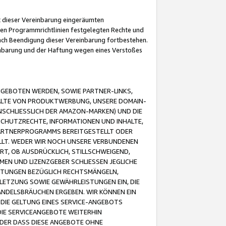
it dieser Vereinbarung eingeräumten
 den Programmrichtlinien festgelegten Rechte und
 nach Beendigung dieser Vereinbarung fortbestehen.
einbarung und der Haftung wegen eines Verstoßes
GEBOTEN WERDEN, SOWIE PARTNER-LINKS,
ALTE VON PRODUKTWERBUNG, UNSERE DOMAIN-
SCHLIESSLICH DER AMAZON-MARKEN) UND DIE
SCHUTZRECHTE, INFORMATIONEN UND INHALTE,
PARTNERPROGRAMMS BEREITGESTELLT ODER
ELLT. WEDER WIR NOCH UNSERE VERBUNDENEN
T, OB AUSDRÜCKLICH, STILLSCHWEIGEND,
MEN UND LIZENZGEBER SCHLIESSEN JEGLICHE
ISTUNGEN BEZÜGLICH RECHTSMÄNGELN,
LETZUNG SOWIE GEWÄHRLEISTUNGEN EIN, DIE
ANDELSBRÄUCHEN ERGEBEN. WIR KÖNNEN EIN
 DIE GELTUNG EINES SERVICE-ANGEBOTS
IE SERVICEANGEBOTE WEITERHIN
ODER DASS DIESE ANGEBOTE OHNE