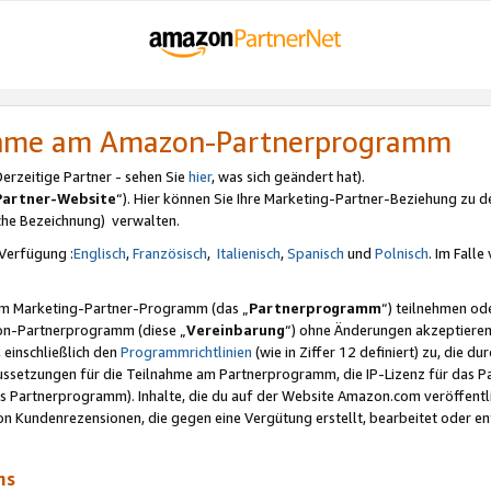
nahme am Amazon-Partnerprogramm
rzeitige Partner - sehen Sie
hier
, was sich geändert hat).
Partner-Website
“). Hier können Sie Ihre Marketing-Partner-Beziehung zu d
iche Bezeichnung) verwalten.
Verfügung :
Englisch
,
Französisch
,
Italienisch
,
Spanisch
und
Polnisch
. Im Fall
erem Marketing-Partner-Programm (das „
Partnerprogramm
“) teilnehmen od
on-Partnerprogramm (diese „
Vereinbarung
“) ohne Änderungen akzeptieren
 einschließlich den
Programmrichtlinien
(wie in Ziffer 12 definiert) zu, die 
raussetzungen für die Teilnahme am Partnerprogramm, die IP-Lizenz für das
s Partnerprogramm). Inhalte, die du auf der Website Amazon.com veröffentl
n Kundenrezensionen, die gegen eine Vergütung erstellt, bearbeitet oder ent
mms