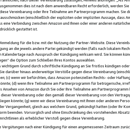
usgenommen dies ist nach dem anwendbaren Recht erforderlich, werden Sie 
f diese Vereinbarung oder Ihre Teilnahme am Partnerprogramm machen. Sie d
usschmücken (einschließlich der expliziten oder impliziten Aussage, dass A
 eine Verbindung zwischen Amazon und Ihnen oder einer anderen natürlichen 
rücklich gestattet ist.
r Anmeldung für die bzw. mit der Nutzung der Partner-Website. Diese Vereinb
gung an die jeweils andere Partei gekündigt werden (falls nach lokalem Rech
n Kalendertage nach Ausspruch der Kündigung wirksam wird. Sie können kündi
ngen“ die Option zum Schließen Ihres Kontos auswählen.
 wichtigem Grund durch schriftliche Kündigung an Sie fristlos kündigen oder I
 Sie darüber hinaus anderweitige Verstöße gegen diese Vereinbarung (einschli
ben; (c) wenn wir befürchten, dass Amazon potenziellen Rechts- oder Haftu
nnte; (d) wenn Ihre Teilnahme am Partnerprogramm für betrügerische, irref
das Ansehen von Amazon durch Sie oder Ihre Teilnahme am Partnerprogramm b
ieser Vereinbarung oder den gemäß dieser Vereinbarung von den Vertragspa
liegen könnte; (g) wenn wir diese Vereinbarung mit Ihnen oder anderen Perso
 der Vergangenheit, gleich aus welchem Grund, gekündigt hatten (oder Ihr Ko
rm beenden. Vorsorglich und ohne Einschränkung des vorstehenden Absatzes
richtlinien als erheblicher Verstoß gegen diese Vereinbarung.
e Vergütungen nach einer Kündigung für einen angemessenen Zeitraum zurückb