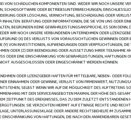
FREI VON SCHÄDLICHEN KOMPONENTEN SIND. WEDER WIR NOCH UNSERE 
VIREN, SCHADSOFTWARE ODER BETRIEBSUNTERBRECHUNGEN, EINSCHLIESSL
ÄNDERUNG ODER LÖSCHUNG, VERNICHTUNG, BESCHÄDIGUNG ODER VERLUST 
INHALTEN. BERATUNG ODER INFORMATIONEN, DIE SIE VON UNS ODER EIN
LTEN, BEGRÜNDEN KEINE GEWÄHRLEISTUNGSANSPRÜCHE, ES SEIN DENN, DI
WEDER WIR NOCH UNSERE VERBUNDENEN UNTERNEHMEN ODER LIZENZGEBE
FGRUND (X) DES VERLUSTS VON VORAUSSICHTLICHEN GEWINNEN ODER 
 (Y) VON INVESTITIONEN, AUFWENDUNGEN ODER VERPFLICHTUNGEN, DIE 
EN ODER (Z) DER BEENDIGUNG ODER AUSSETZUNG IHRER TEILNAHME A
LUSS ODER EINE EINSCHRÄNKUNG VON GEWÄHRLEISTUNGEN, HAFTUNGEN O
NICHT AUSGESCHLOSSEN ODER EINGESCHRÄNKT WERDEN KÖNNEN.
EHMEN ODER LIZENZGEBER HAFTEN FÜR MITTELBARE, NEBEN- ODER FOL
R EINNAHMEN ODER GEWINNE, VERLUST VON FIRMENWERT, NUTZUNGSAU
TSTEHEN, SELBST WENN WIR AUF DIE MÖGLICHKEIT DES AUFTRETENS S
MENHANG MIT DEN SERVICEANGEBOTEN MAXIMAL DER HÖHE DES GESAMT
M ZEITPUNKT DES EREIGNISSES, DAS ZU DEM ZULETZT ENTSTANDENEN 
ERGÜTUNGEN. SIE VERZICHTEN HIERMIT AUF ETWAIGE RECHTE UND RECHT
KLAGE, UNTERLASSUNGSKLAGE ODER ANDERE RECHTSBEHELFE IM ZUSAMME
NE EINSCHRÄNKUNG VON HAFTUNGEN, DIE NACH DEN ANWENDBAREN GESE