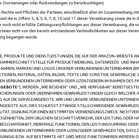
ge Stornierungen oder Rücksendungen zu berücksichtigen).
 Rechte und Pflichten der Parteien, einschließlich aller im Zusammenhang m
 die in Ziffern 3, 4, 5, 6, 7, 8, 10 und 11 dieser Vereinbarung sowie die in
er noch nicht erfüllte Zahlungsverpflichtungen aus dieser Vereinbarung, die
arteien nicht von den bereits entstandenen Verbindlichkeiten aus dieser Ver
gung begangen wurde.
 PRODUKTE UND DIENSTLEISTUNGEN, DIE AUF DER AMAZON-WEBSITE AN
GRAMMIERSCHNITTSTELLE FÜR PRODUKTWERBUNG, DATENFEEDS UND INH
-NAMEN, MARKEN UND LOGOS UNSERER VERBUNDENEN UNTERNEHMEN (EIN
IONEN, MATERIAL, DATEN, BILDER, TEXTE UND SONSTIGE GEWERBLICHE 
EREN VERBUNDENEN UNTERNEHMEN ODER LIZENZGEBERN IM RAHMEN DES 
NGEBOTE
“), WERDEN „WIE BESEHEN“ UND „WIE VERFÜGBAR“ BEREITGEST
CHERUNGEN ODER ÜBERNEHMEN GEWÄHRLEISTUNGEN GLEICH WELCHER AR
ZUG AUF DIE SERVICEANGEBOTE. WIR UND UNSERE VERBUNDENEN UNTERNEH
ANGEBOTE AUS; DIES SCHLIESST ETWAIGE STILLSCHWEIGENDE GEWÄHRLE
LITÄT, EIGNUNG FÜR EINEN BESTIMMTEN VERWENDUNGSZWECK, NICHTVER
OGENHEITEN, DEM ÜBLICHEN GESCHÄFTSVERKEHR, DER LEISTUNG ODER H
 BESCHAFFENHEIT, MERKMALE, FUNKTIONEN, DEN LEISTUNGSUMFANG ODER
VERBUNDENEN UNTERNEHMEN ODER LIZENZGEBER GEWÄHRLEISTEN, DASS D
HGÄNGIG BZW. AUF BESTIMMTE ART UND WEISE FUNKTIONIEREN WERDEN 