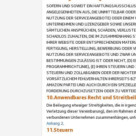
SOFERN UND SOWEIT EIN HAFTUNGSAUSSCHLUSS
ANGELEGENHEITEN AUS, DIE UNMITTELBAR ODER 
NUTZUNG DER SERVICEANGEBOTE) ODER EINEM V
UNTERNEHMEN UND LIZENZGEBER SOWIE UNSERE 
SÄMTLICHEN ANSPRÜCHEN, SCHÄDEN, VERLUSTE
SCHADLOS ZUHALTEN, DIE IM ZUSAMMENHANG STE
IHRER WEBSITE ODER ENTSPRECHENDEN MATERIA
FERTIGUNG, HERSTELLUNG, BEWERBUNG ODER VE
NUTZUNG DER SERVICEANGEBOTE UND ZWAR UN
BESTIMMUNGEN ZULÄSSIG IST ODER NICHT, (D) 
PROGRAMMRICHTLINIE), (E) IHREN STEUERN UN
STEUERN UND ZOLLABGABEN ODER DER NICHTER
VORSÄTZLICHEM FEHLVERHALTEN IHRERSEITS BZ
AMAZON PARTEI UND AUCH DURCH EIN SPEZIELL
FORDERUNG DURCHZUSETZEN ODER ZU VERTEIDI
10.Anwendbares Recht und Streitbe
Die Beilegung etwaiger Streitigkeiten, die in irg
Verletzung dieser Vereinbarung), den im Rahmen d
verbundenen Unternehmen zusammenhängen, unterl
Anhang 2
.
11.Steuern