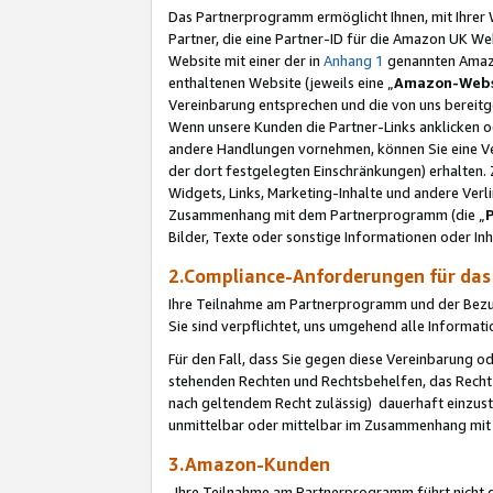
Das Partnerprogramm ermöglicht Ihnen, mit Ihrer W
Partner, die eine Partner-ID für die Amazon UK W
Website mit einer der in
Anhang 1
genannten Amazon
enthaltenen Website (jeweils eine „
Amazon-Webs
Vereinbarung entsprechen und die von uns bereitg
Wenn unsere Kunden die Partner-Links anklicken 
andere Handlungen vornehmen, können Sie eine Ver
der dort festgelegten Einschränkungen) erhalten. 
Widgets, Links, Marketing-Inhalte und andere Ver
Zusammenhang mit dem Partnerprogramm (die „
Bilder, Texte oder sonstige Informationen oder In
2.Compliance-Anforderungen für d
Ihre Teilnahme am Partnerprogramm und der Bezug 
Sie sind verpflichtet, uns umgehend alle Informat
Für den Fall, dass Sie gegen diese Vereinbarung 
stehenden Rechten und Rechtsbehelfen, das Recht
nach geltendem Recht zulässig) dauerhaft einzus
unmittelbar oder mittelbar im Zusammenhang mit
3.Amazon-Kunden
Ihre Teilnahme am Partnerprogramm führt nicht d