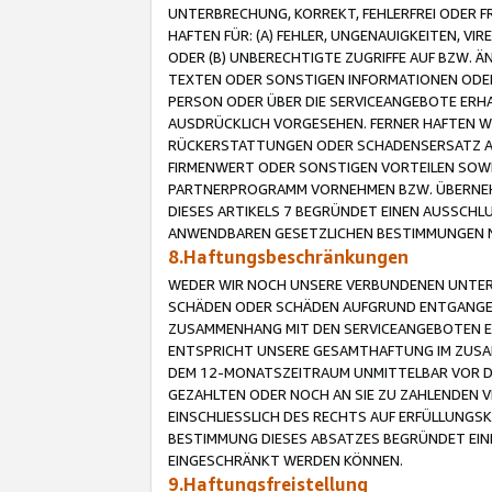
UNTERBRECHUNG, KORREKT, FEHLERFREI ODER 
HAFTEN FÜR: (A) FEHLER, UNGENAUIGKEITEN, 
ODER (B) UNBERECHTIGTE ZUGRIFFE AUF BZW. 
TEXTEN ODER SONSTIGEN INFORMATIONEN ODER 
PERSON ODER ÜBER DIE SERVICEANGEBOTE ERHA
AUSDRÜCKLICH VORGESEHEN. FERNER HAFTEN 
RÜCKERSTATTUNGEN ODER SCHADENSERSATZ AU
FIRMENWERT ODER SONSTIGEN VORTEILEN SOWIE
PARTNERPROGRAMM VORNEHMEN BZW. ÜBERNEHM
DIESES ARTIKELS 7 BEGRÜNDET EINEN AUSSCH
ANWENDBAREN GESETZLICHEN BESTIMMUNGEN 
8.Haftungsbeschränkungen
WEDER WIR NOCH UNSERE VERBUNDENEN UNTERN
SCHÄDEN ODER SCHÄDEN AUFGRUND ENTGANGENE
ZUSAMMENHANG MIT DEN SERVICEANGEBOTEN EN
ENTSPRICHT UNSERE GESAMTHAFTUNG IM ZUSAM
DEM 12-MONATSZEITRAUM UNMITTELBAR VOR DE
GEZAHLTEN ODER NOCH AN SIE ZU ZAHLENDEN V
EINSCHLIESSLICH DES RECHTS AUF ERFÜLLUNGS
BESTIMMUNG DIESES ABSATZES BEGRÜNDET EI
EINGESCHRÄNKT WERDEN KÖNNEN.
9.Haftungsfreistellung