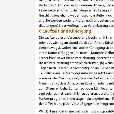
Verkäufen“. Abgesehen von diesem Hinweis, und a
keine weiteren öffentlichen Angaben in Bezug au
Geschäftsbeziehung weder falsch darstellen noch a
und Sie werden weder erklären noch andeuten, dass
dies ist gemäß der vorliegenden Vereinbarung ausd
6.Laufzeit und Kündigung
Die Laufzeit dieser Vereinbarung beginnt mit Ihre
oder aus wichtigem Grund durch schriftliche Kündi
Gerichtswegs), wobei eine solche Kündigung siebe
Ihrem Konto einloggen und unter „Kontoeinstellu
Ferner können wir diese Vereinbarung jederzeit aus
dieser Vereinbarung erheblich verletzen; (b) wenn
Tagen nach unserer Benachrichtigung an Sie behe
Teilnahme am Partnerprogramm ausgesetzt sein kö
wenn wir der Meinung sind, dass die Marke oder 
Meinung sind, dass Amazon im Zusammenhang mit d
zum Steuereinbehalt unterliegt oder künftig unter
sind oder gemeinsam mit Ihnen agieren, bereits in
Partnerprogramm in der allgemein angebotenen Fo
der Ziffer 5 und jeder Verstoß gegen die Programm
Wir dürfen angefallene und noch nicht ausgezahlt