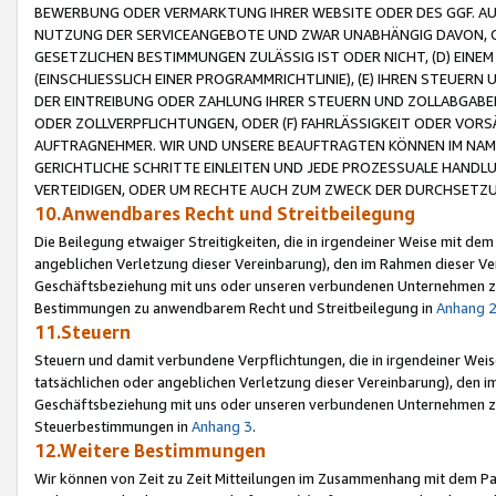
BEWERBUNG ODER VERMARKTUNG IHRER WEBSITE ODER DES GGF. AUF 
NUTZUNG DER SERVICEANGEBOTE UND ZWAR UNABHÄNGIG DAVON, O
GESETZLICHEN BESTIMMUNGEN ZULÄSSIG IST ODER NICHT, (D) EINE
(EINSCHLIESSLICH EINER PROGRAMMRICHTLINIE), (E) IHREN STEUER
DER EINTREIBUNG ODER ZAHLUNG IHRER STEUERN UND ZOLLABGAB
ODER ZOLLVERPFLICHTUNGEN, ODER (F) FAHRLÄSSIGKEIT ODER VORS
AUFTRAGNEHMER. WIR UND UNSERE BEAUFTRAGTEN KÖNNEN IM NAME
GERICHTLICHE SCHRITTE EINLEITEN UND JEDE PROZESSUALE HAND
VERTEIDIGEN, ODER UM RECHTE AUCH ZUM ZWECK DER DURCHSETZU
10.Anwendbares Recht und Streitbeilegung
Die Beilegung etwaiger Streitigkeiten, die in irgendeiner Weise mit de
angeblichen Verletzung dieser Vereinbarung), den im Rahmen dieser Ve
Geschäftsbeziehung mit uns oder unseren verbundenen Unternehmen zu
Bestimmungen zu anwendbarem Recht und Streitbeilegung in
Anhang 
11.Steuern
Steuern und damit verbundene Verpflichtungen, die in irgendeiner Wei
tatsächlichen oder angeblichen Verletzung dieser Vereinbarung), den 
Geschäftsbeziehung mit uns oder unseren verbundenen Unternehmen z
Steuerbestimmungen in
Anhang 3
.
12.Weitere Bestimmungen
Wir können von Zeit zu Zeit Mitteilungen im Zusammenhang mit dem Par