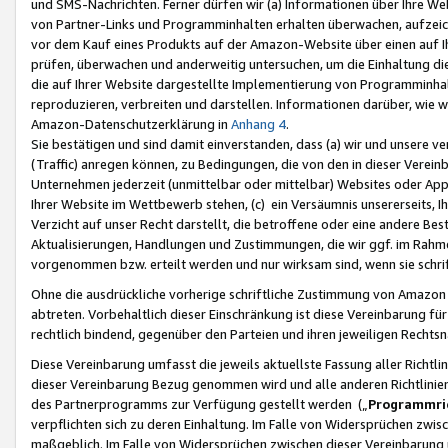
und SMS-Nachrichten. Ferner dürfen wir (a) Informationen über Ihre We
von Partner-Links und Programminhalten erhalten überwachen, aufzei
vor dem Kauf eines Produkts auf der Amazon-Website über einen auf Ih
prüfen, überwachen und anderweitig untersuchen, um die Einhaltung dies
die auf Ihrer Website dargestellte Implementierung von Programminhalt
reproduzieren, verbreiten und darstellen. Informationen darüber, wie w
Amazon-Datenschutzerklärung in
Anhang 4
.
Sie bestätigen und sind damit einverstanden, dass (a) wir und unsere 
(Traffic) anregen können, zu Bedingungen, die von den in dieser Vere
Unternehmen jederzeit (unmittelbar oder mittelbar) Websites oder Appl
Ihrer Website im Wettbewerb stehen, (c) ein Versäumnis unsererseits, I
Verzicht auf unser Recht darstellt, die betroffene oder eine andere B
Aktualisierungen, Handlungen und Zustimmungen, die wir ggf. im Rahme
vorgenommen bzw. erteilt werden und nur wirksam sind, wenn sie schri
Ohne die ausdrückliche vorherige schriftliche Zustimmung von Amazon
abtreten. Vorbehaltlich dieser Einschränkung ist diese Vereinbarung f
rechtlich bindend, gegenüber den Parteien und ihren jeweiligen Rech
Diese Vereinbarung umfasst die jeweils aktuellste Fassung aller Richtli
dieser Vereinbarung Bezug genommen wird und alle anderen Richtlinie
des Partnerprogramms zur Verfügung gestellt werden („
Programmric
verpflichten sich zu deren Einhaltung. Im Falle von Widersprüchen zwi
maßgeblich. Im Falle von Widersprüchen zwischen dieser Vereinbarun