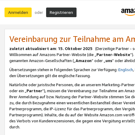
Anmelden
Registrieren
oder
Vereinbarung zur Teilnahme am 
zuletzt aktualisiert am
:
15. Oktober 2025
(Derzeitige Partner - 
Willkommen auf Amazons Partner-Website (die „
Partner-Website
“)
genannten Amazon-Gesellschaften („
Amazon
“ oder „
uns
“ oder ähnli
Übersetzungen stehen in folgenden Sprachen zur Verfügung :
Englisch
,
den Übersetzungen gilt die englische Fassung.
Natürliche oder juristische Personen, die an unserem Marketing-Partn
oder ein „
Partner
“), müssen die Vereinbarung zur Teilnahme am Ama
Ihrer Anmeldung auf bzw. Nutzung der Partner-Website stimmen Sie die
zu, die durch Bezugnahme einen wesentlichen Bestandteil dieser Verei
Partnerprogramm, die IP-Lizenz für das Partnerprogramm, den Vergütu
Partnerprogramm). Inhalte, die du auf der Website Amazon.com veröffe
des Verbots von Kundenrezensionen, die gegen eine Vergütung erstellt, 
durch.