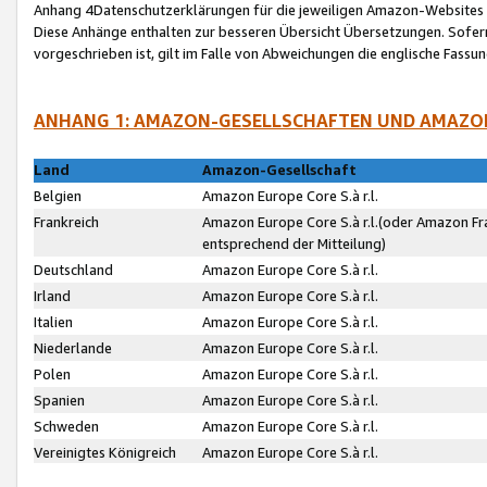
Anhang 4Datenschutzerklärungen für die jeweiligen Amazon-Websites
Diese Anhänge enthalten zur besseren Übersicht Übersetzungen. Sofe
vorgeschrieben ist, gilt im Falle von Abweichungen die englische Fass
ANHANG 1: AMAZON-GESELLSCHAFTEN UND AMAZO
Land
Amazon-Gesellschaft
Belgien
Amazon Europe Core S.à r.l.
Frankreich
Amazon Europe Core S.à r.l.(oder Amazon Fr
entsprechend der Mitteilung)
Deutschland
Amazon Europe Core S.à r.l.
Irland
Amazon Europe Core S.à r.l.
Italien
Amazon Europe Core S.à r.l.
Niederlande
Amazon Europe Core S.à r.l.
Polen
Amazon Europe Core S.à r.l.
Spanien
Amazon Europe Core S.à r.l.
Schweden
Amazon Europe Core S.à r.l.
Vereinigtes Königreich
Amazon Europe Core S.à r.l.