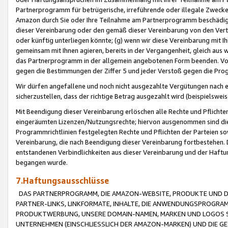
Partnerprogramm für betrügerische, irreführende oder illegale Zwecke
Amazon durch Sie oder Ihre Teilnahme am Partnerprogramm beschädig
dieser Vereinbarung oder den gemäß dieser Vereinbarung von den Vertr
oder künftig unterliegen könnte; (g) wenn wir diese Vereinbarung mit I
gemeinsam mit Ihnen agieren, bereits in der Vergangenheit, gleich aus
das Partnerprogramm in der allgemein angebotenen Form beenden. Vors
gegen die Bestimmungen der Ziffer 5 und jeder Verstoß gegen die Prog
Wir dürfen angefallene und noch nicht ausgezahlte Vergütungen nach 
sicherzustellen, dass der richtige Betrag ausgezahlt wird (beispielsw
Mit Beendigung dieser Vereinbarung erlöschen alle Rechte und Pflichte
eingeräumten Lizenzen/Nutzungsrechte; hiervon ausgenommen sind die in 
Programmrichtlinien festgelegten Rechte und Pflichten der Parteien sow
Vereinbarung, die nach Beendigung dieser Vereinbarung fortbestehen. D
entstandenen Verbindlichkeiten aus dieser Vereinbarung und der Haft
begangen wurde.
7.Haftungsausschlüsse
DAS PARTNERPROGRAMM, DIE AMAZON-WEBSITE, PRODUKTE UND DI
PARTNER-LINKS, LINKFORMATE, INHALTE, DIE ANWENDUNGSPROGR
PRODUKTWERBUNG, UNSERE DOMAIN-NAMEN, MARKEN UND LOGOS S
UNTERNEHMEN (EINSCHLIESSLICH DER AMAZON-MARKEN) UND DIE GE