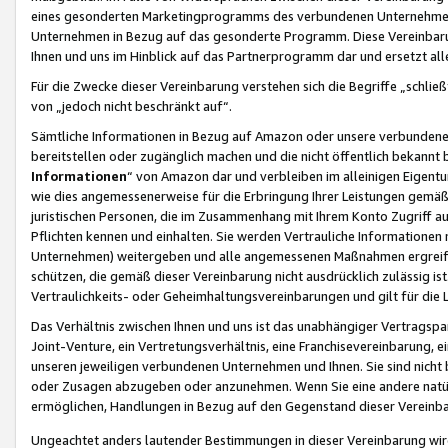
eines gesonderten Marketingprogramms des verbundenen Unternehmens
Unternehmen in Bezug auf das gesonderte Programm. Diese Vereinbarung
Ihnen und uns im Hinblick auf das Partnerprogramm dar und ersetzt al
Für die Zwecke dieser Vereinbarung verstehen sich die Begriffe „schließ
von „jedoch nicht beschränkt auf“.
Sämtliche Informationen in Bezug auf Amazon oder unsere verbunde
bereitstellen oder zugänglich machen und die nicht öffentlich bekannt bz
Informationen
“ von Amazon dar und verbleiben im alleinigen Eigent
wie dies angemessenerweise für die Erbringung Ihrer Leistungen gemäß d
juristischen Personen, die im Zusammenhang mit Ihrem Konto Zugriff au
Pflichten kennen und einhalten. Sie werden Vertrauliche Informationen 
Unternehmen) weitergeben und alle angemessenen Maßnahmen ergreifen
schützen, die gemäß dieser Vereinbarung nicht ausdrücklich zulässig is
Vertraulichkeits- oder Geheimhaltungsvereinbarungen und gilt für die
Das Verhältnis zwischen Ihnen und uns ist das unabhängiger Vertragspa
Joint-Venture, ein Vertretungsverhältnis, eine Franchisevereinbarung, 
unseren jeweiligen verbundenen Unternehmen und Ihnen. Sie sind ni
oder Zusagen abzugeben oder anzunehmen. Wenn Sie eine andere natürli
ermöglichen, Handlungen in Bezug auf den Gegenstand dieser Vereinbar
Ungeachtet anders lautender Bestimmungen in dieser Vereinbarung wird