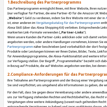
1.Beschreibung des Partnerprogramms
Das Partnerprogramm ermöglicht Ihnen, mit Ihrer Website, Ihren nutzer
(nur verfügbar für Partner, die eine Partner-ID für die Amazon UK We
„
Website
“) Geld zu verdienen, indem Sie Ihre Website mit einer der in
ist, einer anderen im
Vergütungskatalog für das Partnerprogramm
enth
Alexa Skill (über das Alexa Shopping Kit) verlinken. Entsprechende Lin
markierten Link-Formate verwenden („
Partner-Links
“).
Wenn unsere Kunden die Partner-Links anklicken oder sich damit verbi
angeboten werden, oder andere Handlungen vornehmen, können Sie eine
Partnerprogramm
näher beschrieben (und vorbehaltlich der dort festg
Produkte oder Leistungen können wir Ihnen Daten, Bilder, Texte, Linkfo
für Anwendungsprogramme, die Alexa-Funktionalität und weitere Inf
zur Verfügung stellen. Der Begriff „Programminhalte“ bezieht sich dabe
in Bezug auf Produkte, die auf Websites angeboten werden, bei denen 
2.Compliance-Anforderungen für das Partnerprog
Ihre Teilnahme am Partnerprogramm und der Bezug einer Vergütung setz
Sie sind verpflichtet, uns umgehend alle Informationen zu geben, die w
Für den Fall, dass Sie gegen diese Vereinbarung oder andere anwendba
uns zur Verfügung stehenden Rechten und Rechtsbehelfen, das Recht vo
Vergütungen ohne weitere Ankündigung (soweit nach geltendem Recht z
entsprechende Vergütungen zu haben) und zwar unabhängig davon, ob 