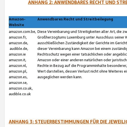
ANHANG 2: ANWENDBARES RECHT UND STRE
Amazon-
Anwendbares Recht und Streitbeilegung
Website
amazon.com.be,
Diese Vereinbarung und Streitigkeiten aller Art, die 
amazon.fr,
Großherzogtums Luxemburg unter Ausschluss seiner Kol
amazon.de,
ausschließlichen Zuständigkeit der Gerichte im Geri
audible.de,
dieser Vereinbarung kann Amazon bei einem zuständig
amazon.ie
Rechtsschutz wegen einer tatsächlichen oder angebli
amazon.it,
Amazon oder einer anderen natürlichen oder juristisc
amazon.nl,
Rechte in Bezug auf die Programminhalte besonderer,
amazon.pl,
Wert darstellen, dessen Verlust nicht ohne Weiteres e
amazon.es,
ausgeglichen werden kann.
amazon.se,
amazon.co.uk,
audible.co.uk
ANHANG 3: STEUERBESTIMMUNGEN FÜR DIE JEWEIL