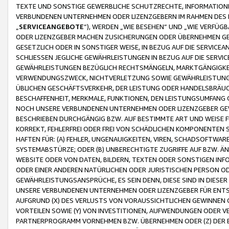
TEXTE UND SONSTIGE GEWERBLICHE SCHUTZRECHTE, INFORMATIONE
VERBUNDENEN UNTERNEHMEN ODER LIZENZGEBERN IM RAHMEN DES
„
SERVICEANGEBOTE
“), WERDEN „WIE BESEHEN“ UND „WIE VERFÜ
ODER LIZENZGEBER MACHEN ZUSICHERUNGEN ODER ÜBERNEHMEN GEW
GESETZLICH ODER IN SONSTIGER WEISE, IN BEZUG AUF DIE SERVI
SCHLIESSEN JEGLICHE GEWÄHRLEISTUNGEN IN BEZUG AUF DIE SERVI
GEWÄHRLEISTUNGEN BEZÜGLICH RECHTSMÄNGELN, MARKTGÄNGIGKEIT
VERWENDUNGSZWECK, NICHTVERLETZUNG SOWIE GEWÄHRLEISTUNGEN 
ÜBLICHEN GESCHÄFTSVERKEHR, DER LEISTUNG ODER HANDELSBRÄUCH
BESCHAFFENHEIT, MERKMALE, FUNKTIONEN, DEN LEISTUNGSUMFANG 
NOCH UNSERE VERBUNDENEN UNTERNEHMEN ODER LIZENZGEBER GEWÄ
BESCHRIEBEN DURCHGÄNGIG BZW. AUF BESTIMMTE ART UND WEISE
KORREKT, FEHLERFREI ODER FREI VON SCHÄDLICHEN KOMPONENTEN
HAFTEN FÜR: (A) FEHLER, UNGENAUIGKEITEN, VIREN, SCHADSOFTW
SYSTEMABSTÜRZE; ODER (B) UNBERECHTIGTE ZUGRIFFE AUF BZW. 
WEBSITE ODER VON DATEN, BILDERN, TEXTEN ODER SONSTIGEN INF
ODER EINER ANDEREN NATÜRLICHEN ODER JURISTISCHEN PERSON OD
GEWÄHRLEISTUNGSANSPRÜCHE, ES SEIN DENN, DIESE SIND IN DIES
UNSERE VERBUNDENEN UNTERNEHMEN ODER LIZENZGEBER FÜR EN
AUFGRUND (X) DES VERLUSTS VON VORAUSSICHTLICHEN GEWINNEN
VORTEILEN SOWIE (Y) VON INVESTITIONEN, AUFWENDUNGEN ODER VE
PARTNERPROGRAMM VORNEHMEN BZW. ÜBERNEHMEN ODER (Z) DER 