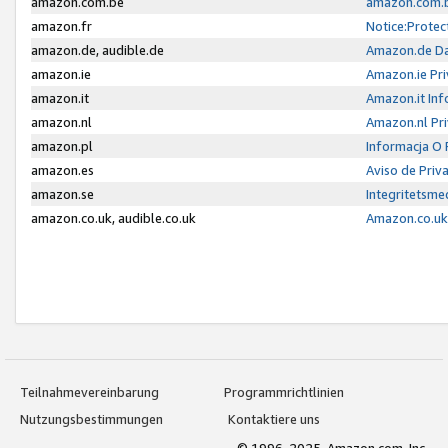
amazon.com.be
amazon.com.b
amazon.fr
Notice:Protec
amazon.de, audible.de
Amazon.de Da
amazon.ie
Amazon.ie Pri
amazon.it
Amazon.it Inf
amazon.nl
Amazon.nl Pri
amazon.pl
Informacja O
amazon.es
Aviso de Priv
amazon.se
Integritetsm
amazon.co.uk, audible.co.uk
Amazon.co.uk 
Teilnahmevereinbarung
Programmrichtlinien
Nutzungsbestimmungen
Kontaktiere uns