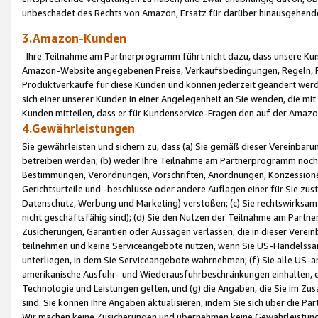
unbeschadet des Rechts von Amazon, Ersatz für darüber hinausgehen
3.Amazon-Kunden
Ihre Teilnahme am Partnerprogramm führt nicht dazu, dass unsere Kun
Amazon-Website angegebenen Preise, Verkaufsbedingungen, Regeln, Ri
Produktverkäufe für diese Kunden und können jederzeit geändert werde
sich einer unserer Kunden in einer Angelegenheit an Sie wenden, die 
Kunden mitteilen, dass er für Kundenservice-Fragen den auf der Ama
4.Gewährleistungen
Sie gewährleisten und sichern zu, dass (a) Sie gemäß dieser Vereinba
betreiben werden; (b) weder Ihre Teilnahme am Partnerprogramm noch d
Bestimmungen, Verordnungen, Vorschriften, Anordnungen, Konzessionen,
Gerichtsurteile und -beschlüsse oder andere Auflagen einer für Sie zu
Datenschutz, Werbung und Marketing) verstoßen; (c) Sie rechtswirksam 
nicht geschäftsfähig sind); (d) Sie den Nutzen der Teilnahme am Partne
Zusicherungen, Garantien oder Aussagen verlassen, die in dieser Verein
teilnehmen und keine Serviceangebote nutzen, wenn Sie US-Handelssa
unterliegen, in dem Sie Serviceangebote wahrnehmen; (f) Sie alle US
amerikanische Ausfuhr- und Wiederausfuhrbeschränkungen einhalten, 
Technologie und Leistungen gelten, und (g) die Angaben, die Sie im 
sind. Sie können Ihre Angaben aktualisieren, indem Sie sich über die 
Wir machen keine Zusicherungen und übernehmen keine Gewährleistun