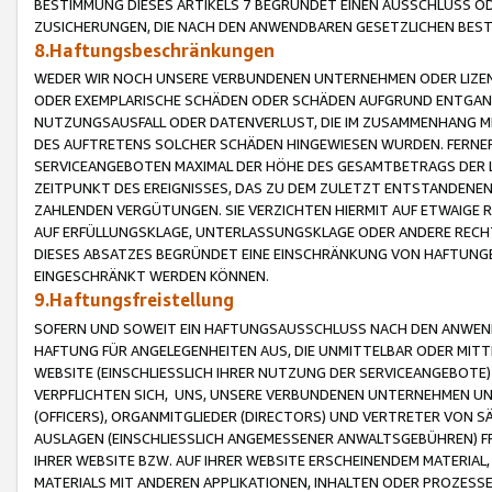
BESTIMMUNG DIESES ARTIKELS 7 BEGRÜNDET EINEN AUSSCHLUSS 
ZUSICHERUNGEN, DIE NACH DEN ANWENDBAREN GESETZLICHEN BE
8.Haftungsbeschränkungen
WEDER WIR NOCH UNSERE VERBUNDENEN UNTERNEHMEN ODER LIZEN
ODER EXEMPLARISCHE SCHÄDEN ODER SCHÄDEN AUFGRUND ENTGANG
NUTZUNGSAUSFALL ODER DATENVERLUST, DIE IM ZUSAMMENHANG MI
DES AUFTRETENS SOLCHER SCHÄDEN HINGEWIESEN WURDEN. FERN
SERVICEANGEBOTEN MAXIMAL DER HÖHE DES GESAMTBETRAGS DER 
ZEITPUNKT DES EREIGNISSES, DAS ZU DEM ZULETZT ENTSTANDENE
ZAHLENDEN VERGÜTUNGEN. SIE VERZICHTEN HIERMIT AUF ETWAIGE 
AUF ERFÜLLUNGSKLAGE, UNTERLASSUNGSKLAGE ODER ANDERE RECHT
DIESES ABSATZES BEGRÜNDET EINE EINSCHRÄNKUNG VON HAFTUNG
EINGESCHRÄNKT WERDEN KÖNNEN.
9.Haftungsfreistellung
SOFERN UND SOWEIT EIN HAFTUNGSAUSSCHLUSS NACH DEN ANWENDB
HAFTUNG FÜR ANGELEGENHEITEN AUS, DIE UNMITTELBAR ODER MITT
WEBSITE (EINSCHLIESSLICH IHRER NUTZUNG DER SERVICEANGEBOTE)
VERPFLICHTEN SICH, UNS, UNSERE VERBUNDENEN UNTERNEHMEN UN
(OFFICERS), ORGANMITGLIEDER (DIRECTORS) UND VERTRETER VON 
AUSLAGEN (EINSCHLIESSLICH ANGEMESSENER ANWALTSGEBÜHREN) FR
IHRER WEBSITE BZW. AUF IHRER WEBSITE ERSCHEINENDEM MATERIAL
MATERIALS MIT ANDEREN APPLIKATIONEN, INHALTEN ODER PROZESSE