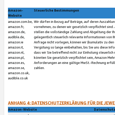
Amazon-
Steuerliche Bestimmungen
Website
amazon.com.be,
Wir dürfen in Bezug auf Beträge, auf deren Auszahlun
amazon.fr,
vornehmen, zu denen wir gesetzlich verpflichtet sind
amazon.de,
stellen die vollständige Zahlung und Abgeltung der 
audible.de,
gelegentlich steuerlich relevante Informationen von I
amazon.ie
Anfrage nicht vorlegen, können wir (kumulativ zu de
amazon.it,
Vergütung so lange einbehalten, bis Sie uns diese Inf
amazon.nl,
dass wir Sie betreffend nicht zur Einholung steuerlich 
amazon.pl,
könnten Sie gesetzlich verpflichtet sein, Amazon Meh
amazon.es,
Anforderungen an eine gültige MwSt.-Rechnung erfüllt
amazon.se,
zahlen.
amazon.co.uk,
audible.co.uk
ANHANG 4: DATENSCHUTZERKLÄRUNG FÜR DIE JEWE
Amazon-Website
Datenschutz