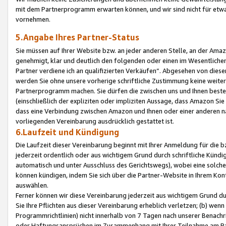
mit dem Partnerprogramm erwarten können, und wir sind nicht für etwa
vornehmen.
5.Angabe Ihres Partner-Status
Sie müssen auf Ihrer Website bzw. an jeder anderen Stelle, an der Am
genehmigt, klar und deutlich den folgenden oder einen im Wesentlichen
Partner verdiene ich an qualifizierten Verkäufen“. Abgesehen von die
werden Sie ohne unsere vorherige schriftliche Zustimmung keine weite
Partnerprogramm machen. Sie dürfen die zwischen uns und Ihnen best
(einschließlich der expliziten oder impliziten Aussage, dass Amazon Si
dass eine Verbindung zwischen Amazon und Ihnen oder einer anderen natü
vorliegenden Vereinbarung ausdrücklich gestattet ist.
6.Laufzeit und Kündigung
Die Laufzeit dieser Vereinbarung beginnt mit Ihrer Anmeldung für die 
jederzeit ordentlich oder aus wichtigem Grund durch schriftliche Kündi
automatisch und unter Ausschluss des Gerichtswegs), wobei eine solch
können kündigen, indem Sie sich über die Partner-Website in Ihrem Ko
auswählen.
Ferner können wir diese Vereinbarung jederzeit aus wichtigem Grund dur
Sie Ihre Pflichten aus dieser Vereinbarung erheblich verletzen; (b) wen
Programmrichtlinien) nicht innerhalb von 7 Tagen nach unserer Benachr
oder Haftungsansprüchen im Zusammenhang mit Ihrer Teilnahme am Pa