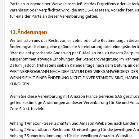
Parteien in irgendeiner Weise (einschließlich des Ergreifens oder Unt
veranlasst oder verpflichtet wird, die mit US-Gesetzen, Vorschriften,
für eine der Parteien dieser Vereinbarung gelten.
13.Änderungen
Wir behalten uns das Recht vor, einzelne oder alle Bestimmungen diese
Änderungsmitteilung, eine geänderte Vereinbarung oder eine geänderte 
über die entsprechende Änderung per E-Mail an Ihre zu diesem Zeitpun
ausgenommen etwaige Erhöhungen der Standardvergütung im Rahmen
Datum, jedoch frühestens sieben Kalendertage nach dem Datum, an de
PARTNERPROGRAMM NACH DEM DATUM DES WIRKSAMWERDENS DER Ä
WENN SIE MIT EINER ÄNDERUNG NICHT EINVERSTANDEN SIND, HABEN S
KÜNDIGEN.
Wenn Sie diese Vereinbarung mit Amazon France Services SAS geschlo
gelten zukünftige Änderungen an dieser Vereinbarung für Sie und Ama
Core S.à r.l. bezieht.
Anhang 1Amazon-Gesellschaften und Amazon-Websites nach Ländern
Anhang 2Anwendbares Recht und Streitbeilegung für die jeweiligen 
Anhang 3Steuerbestimmungen für die jeweiligen Amazon-Websites