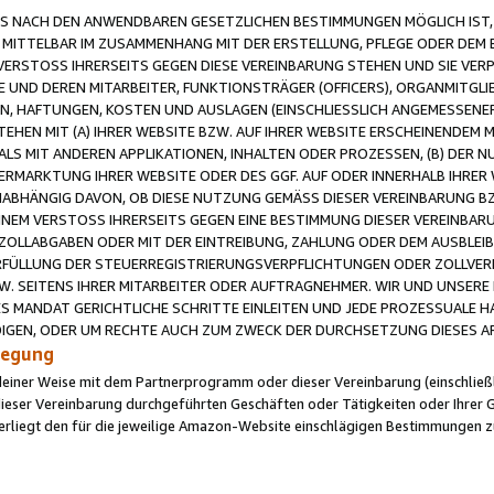
 NACH DEN ANWENDBAREN GESETZLICHEN BESTIMMUNGEN MÖGLICH IST, S
MITTELBAR IM ZUSAMMENHANG MIT DER ERSTELLUNG, PFLEGE ODER DEM BE
ERSTOSS IHRERSEITS GEGEN DIESE VEREINBARUNG STEHEN UND SIE VERP
UND DEREN MITARBEITER, FUNKTIONSTRÄGER (OFFICERS), ORGANMITGLI
N, HAFTUNGEN, KOSTEN UND AUSLAGEN (EINSCHLIESSLICH ANGEMESSENE
HEN MIT (A) IHRER WEBSITE BZW. AUF IHRER WEBSITE ERSCHEINENDEM M
LS MIT ANDEREN APPLIKATIONEN, INHALTEN ODER PROZESSEN, (B) DER 
RMARKTUNG IHRER WEBSITE ODER DES GGF. AUF ODER INNERHALB IHRER W
ABHÄNGIG DAVON, OB DIESE NUTZUNG GEMÄSS DIESER VEREINBARUNG B
EINEM VERSTOSS IHRERSEITS GEGEN EINE BESTIMMUNG DIESER VEREINBARU
D ZOLLABGABEN ODER MIT DER EINTREIBUNG, ZAHLUNG ODER DEM AUSBLEI
FÜLLUNG DER STEUERREGISTRIERUNGSVERPFLICHTUNGEN ODER ZOLLVERPF
W. SEITENS IHRER MITARBEITER ODER AUFTRAGNEHMER. WIR UND UNSERE
ES MANDAT GERICHTLICHE SCHRITTE EINLEITEN UND JEDE PROZESSUALE 
GEN, ODER UM RECHTE AUCH ZUM ZWECK DER DURCHSETZUNG DIESES AR
ilegung
endeiner Weise mit dem Partnerprogramm oder dieser Vereinbarung (einschließl
ieser Vereinbarung durchgeführten Geschäften oder Tätigkeiten oder Ihrer 
iegt den für die jeweilige Amazon-Website einschlägigen Bestimmungen z