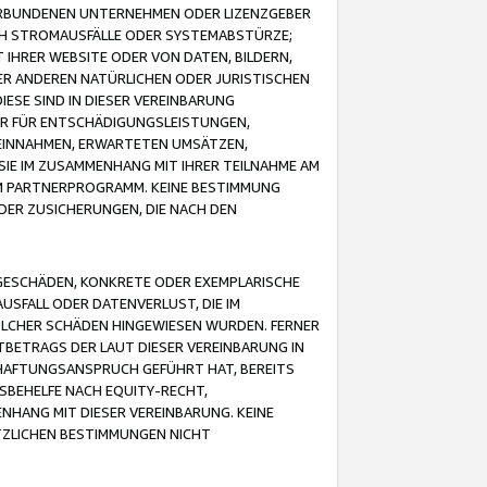
VERBUNDENEN UNTERNEHMEN ODER LIZENZGEBER
ICH STROMAUSFÄLLE ODER SYSTEMABSTÜRZE;
IHRER WEBSITE ODER VON DATEN, BILDERN,
ER ANDEREN NATÜRLICHEN ODER JURISTISCHEN
ESE SIND IN DIESER VEREINBARUNG
R FÜR ENTSCHÄDIGUNGSLEISTUNGEN,
EINNAHMEN, ERWARTETEN UMSÄTZEN,
SIE IM ZUSAMMENHANG MIT IHRER TEILNAHME AM
M PARTNERPROGRAMM. KEINE BESTIMMUNG
DER ZUSICHERUNGEN, DIE NACH DEN
GESCHÄDEN, KONKRETE ODER EXEMPLARISCHE
SFALL ODER DATENVERLUST, DIE IM
OLCHER SCHÄDEN HINGEWIESEN WURDEN. FERNER
BETRAGS DER LAUT DIESER VEREINBARUNG IN
HAFTUNGSANSPRUCH GEFÜHRT HAT, BEREITS
SBEHELFE NACH EQUITY-RECHT,
NHANG MIT DIESER VEREINBARUNG. KEINE
TZLICHEN BESTIMMUNGEN NICHT