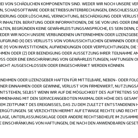
FREI VON SCHÄDLICHEN KOMPONENTEN SIND. WEDER WIR NOCH UNSERE 
VIREN, SCHADSOFTWARE ODER BETRIEBSUNTERBRECHUNGEN, EINSCHLIESSL
ÄNDERUNG ODER LÖSCHUNG, VERNICHTUNG, BESCHÄDIGUNG ODER VERLUST 
INHALTEN. BERATUNG ODER INFORMATIONEN, DIE SIE VON UNS ODER EIN
LTEN, BEGRÜNDEN KEINE GEWÄHRLEISTUNGSANSPRÜCHE, ES SEIN DENN, DI
WEDER WIR NOCH UNSERE VERBUNDENEN UNTERNEHMEN ODER LIZENZGEBE
FGRUND (X) DES VERLUSTS VON VORAUSSICHTLICHEN GEWINNEN ODER 
 (Y) VON INVESTITIONEN, AUFWENDUNGEN ODER VERPFLICHTUNGEN, DIE 
EN ODER (Z) DER BEENDIGUNG ODER AUSSETZUNG IHRER TEILNAHME A
LUSS ODER EINE EINSCHRÄNKUNG VON GEWÄHRLEISTUNGEN, HAFTUNGEN O
NICHT AUSGESCHLOSSEN ODER EINGESCHRÄNKT WERDEN KÖNNEN.
EHMEN ODER LIZENZGEBER HAFTEN FÜR MITTELBARE, NEBEN- ODER FOL
R EINNAHMEN ODER GEWINNE, VERLUST VON FIRMENWERT, NUTZUNGSAU
TSTEHEN, SELBST WENN WIR AUF DIE MÖGLICHKEIT DES AUFTRETENS S
MENHANG MIT DEN SERVICEANGEBOTEN MAXIMAL DER HÖHE DES GESAMT
M ZEITPUNKT DES EREIGNISSES, DAS ZU DEM ZULETZT ENTSTANDENEN 
ERGÜTUNGEN. SIE VERZICHTEN HIERMIT AUF ETWAIGE RECHTE UND RECHT
KLAGE, UNTERLASSUNGSKLAGE ODER ANDERE RECHTSBEHELFE IM ZUSAMME
NE EINSCHRÄNKUNG VON HAFTUNGEN, DIE NACH DEN ANWENDBAREN GESE