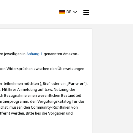
DE
en jeweiligen in
Anhang 1
genannten Amazon-
e von Widersprüchen zwischen den Übersetzungen
er teilnehmen möchten („
Sie
“ oder ein „
Partner
“),
. Mit Ihrer Anmeldung auf bzw. Nutzung der
durch Bezugnahme einen wesentlichen Bestandteil
 Partnerprogramm, den Vergütungskatalog für das
ichst, müssen den Community-Richtlinien von
fernt werden. Bitte lies die Vorgaben und