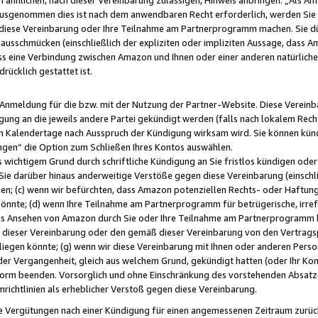
usgenommen dies ist nach dem anwendbaren Recht erforderlich, werden Sie 
f diese Vereinbarung oder Ihre Teilnahme am Partnerprogramm machen. Sie d
usschmücken (einschließlich der expliziten oder impliziten Aussage, dass A
 eine Verbindung zwischen Amazon und Ihnen oder einer anderen natürlichen 
rücklich gestattet ist.
r Anmeldung für die bzw. mit der Nutzung der Partner-Website. Diese Vereinb
gung an die jeweils andere Partei gekündigt werden (falls nach lokalem Rech
n Kalendertage nach Ausspruch der Kündigung wirksam wird. Sie können kündi
ngen“ die Option zum Schließen Ihres Kontos auswählen.
 wichtigem Grund durch schriftliche Kündigung an Sie fristlos kündigen oder I
 Sie darüber hinaus anderweitige Verstöße gegen diese Vereinbarung (einschli
ben; (c) wenn wir befürchten, dass Amazon potenziellen Rechts- oder Haftu
nnte; (d) wenn Ihre Teilnahme am Partnerprogramm für betrügerische, irref
das Ansehen von Amazon durch Sie oder Ihre Teilnahme am Partnerprogramm b
ieser Vereinbarung oder den gemäß dieser Vereinbarung von den Vertragspa
liegen könnte; (g) wenn wir diese Vereinbarung mit Ihnen oder anderen Perso
 der Vergangenheit, gleich aus welchem Grund, gekündigt hatten (oder Ihr Ko
rm beenden. Vorsorglich und ohne Einschränkung des vorstehenden Absatzes
richtlinien als erheblicher Verstoß gegen diese Vereinbarung.
e Vergütungen nach einer Kündigung für einen angemessenen Zeitraum zurückb