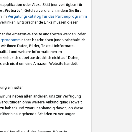
eapplikation oder Alexa Skill (nur verfügbar für
e „
Website
“) Geld zu verdienen, indem Sie Ihre
en im
Vergütungskatalog für das Partnerprogramm
t) verlinken. Entsprechende Links müssen dieser
e über die Amazon-Website angeboten werden, oder
nerprogramm
näher beschrieben (und vorbehaltlich
ir Ihnen Daten, Bilder, Texte, Linkformate,
alität und weitere Informationen im
zieht sich dabei ausdrücklich nicht auf Daten,
es sich nicht um eine Amazon-Website handelt.
rung einhalten.
ir uns neben allen anderen, uns zur Verfügung
n Vergütungen ohne weitere Ankündigung (soweit
 zu haben) und zwar unabhängig davon, ob diese
darüber hinausgehende Schäden zu verlangen.
on gelten alle auf der Amazon-Website