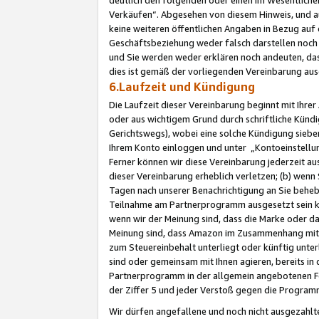
Verkäufen“. Abgesehen von diesem Hinweis, und a
keine weiteren öffentlichen Angaben in Bezug au
Geschäftsbeziehung weder falsch darstellen noch a
und Sie werden weder erklären noch andeuten, dass
dies ist gemäß der vorliegenden Vereinbarung ausd
6.Laufzeit und Kündigung
Die Laufzeit dieser Vereinbarung beginnt mit Ihre
oder aus wichtigem Grund durch schriftliche Kündi
Gerichtswegs), wobei eine solche Kündigung siebe
Ihrem Konto einloggen und unter „Kontoeinstellu
Ferner können wir diese Vereinbarung jederzeit aus
dieser Vereinbarung erheblich verletzen; (b) wenn
Tagen nach unserer Benachrichtigung an Sie behe
Teilnahme am Partnerprogramm ausgesetzt sein kö
wenn wir der Meinung sind, dass die Marke oder 
Meinung sind, dass Amazon im Zusammenhang mit d
zum Steuereinbehalt unterliegt oder künftig unter
sind oder gemeinsam mit Ihnen agieren, bereits in
Partnerprogramm in der allgemein angebotenen Fo
der Ziffer 5 und jeder Verstoß gegen die Programm
Wir dürfen angefallene und noch nicht ausgezahlt