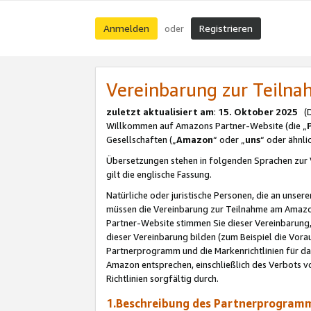
Anmelden
Registrieren
oder
Vereinbarung zur Teil
zuletzt aktualisiert am
:
15. Oktober 2025
(De
Willkommen auf Amazons Partner-Website (die „
Gesellschaften („
Amazon
“ oder „
uns
“ oder ähnl
Übersetzungen stehen in folgenden Sprachen zur 
gilt die englische Fassung.
Natürliche oder juristische Personen, die an uns
müssen die Vereinbarung zur Teilnahme am Amaz
Partner-Website stimmen Sie dieser Vereinbarung,
dieser Vereinbarung bilden (zum Beispiel die Vo
Partnerprogramm und die Markenrichtlinien für da
Amazon entsprechen, einschließlich des Verbots vo
Richtlinien sorgfältig durch.
1.Beschreibung des Partnerprogra