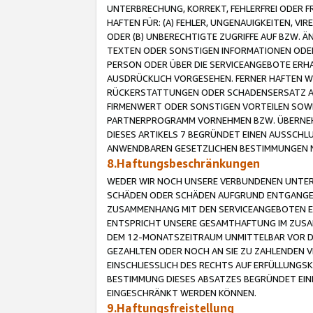
UNTERBRECHUNG, KORREKT, FEHLERFREI ODER 
HAFTEN FÜR: (A) FEHLER, UNGENAUIGKEITEN, 
ODER (B) UNBERECHTIGTE ZUGRIFFE AUF BZW. 
TEXTEN ODER SONSTIGEN INFORMATIONEN ODER 
PERSON ODER ÜBER DIE SERVICEANGEBOTE ERHA
AUSDRÜCKLICH VORGESEHEN. FERNER HAFTEN 
RÜCKERSTATTUNGEN ODER SCHADENSERSATZ AU
FIRMENWERT ODER SONSTIGEN VORTEILEN SOWIE
PARTNERPROGRAMM VORNEHMEN BZW. ÜBERNEHM
DIESES ARTIKELS 7 BEGRÜNDET EINEN AUSSCH
ANWENDBAREN GESETZLICHEN BESTIMMUNGEN 
8.Haftungsbeschränkungen
WEDER WIR NOCH UNSERE VERBUNDENEN UNTERN
SCHÄDEN ODER SCHÄDEN AUFGRUND ENTGANGENE
ZUSAMMENHANG MIT DEN SERVICEANGEBOTEN EN
ENTSPRICHT UNSERE GESAMTHAFTUNG IM ZUSAM
DEM 12-MONATSZEITRAUM UNMITTELBAR VOR DE
GEZAHLTEN ODER NOCH AN SIE ZU ZAHLENDEN V
EINSCHLIESSLICH DES RECHTS AUF ERFÜLLUNGS
BESTIMMUNG DIESES ABSATZES BEGRÜNDET EI
EINGESCHRÄNKT WERDEN KÖNNEN.
9.Haftungsfreistellung