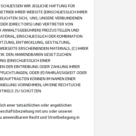
CHLIESSEN WIR JEGLICHE HAFTUNG FÜR
TRIEB IHRER WEBSITE (EINSCHLIESSLICH IHRER
FLICHTEN SICH, UNS, UNSERE VERBUNDENEN
EDER (DIRECTORS) UND VERTRETER VON
R ANWALTSGEBÜHREN) FREIZUSTELLEN UND
ATERIAL, EINSCHLIESSLICH DER KOMBINATION
NUTZUNG, ENTWICKLUNG, GESTALTUNG,
EBSEITE ERSCHEINENDEN MATERIALS, (C) IHRER
ZW. DEN ANWENDBAREN GESETZLICHEN
NG (EINSCHLIESSLICH EINER
BEN DER EINTREIBUNG ODER ZAHLUNG IHRER
LICHTUNGEN, ODER (F) FAHRLÄSSIGKEIT ODER
 BEAUFTRAGTEN KÖNNEN IM NAMEN EINER
HANDLUNG VORNEHMEN, UM EINE RECHTLICHE
TIKELS ZU SCHÜTZEN.
ich einer tatsächlichen oder angeblichen
Geschäftsbeziehung mit uns oder unseren
u anwendbarem Recht und Streitbeilegung in