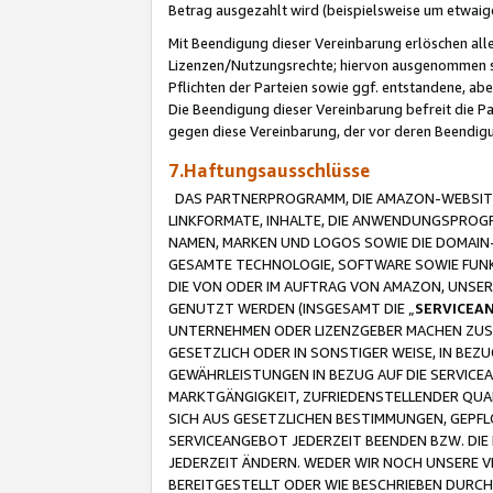
Betrag ausgezahlt wird (beispielsweise um etwai
Mit Beendigung dieser Vereinbarung erlöschen alle
Lizenzen/Nutzungsrechte; hiervon ausgenommen sind
Pflichten der Parteien sowie ggf. entstandene, ab
Die Beendigung dieser Vereinbarung befreit die P
gegen diese Vereinbarung, der vor deren Beendi
7.Haftungsausschlüsse
DAS PARTNERPROGRAMM, DIE AMAZON-WEBSITE,
LINKFORMATE, INHALTE, DIE ANWENDUNGSPRO
NAMEN, MARKEN UND LOGOS SOWIE DIE DOMAIN
GESAMTE TECHNOLOGIE, SOFTWARE SOWIE FUNKT
DIE VON ODER IM AUFTRAG VON AMAZON, UNS
GENUTZT WERDEN (INSGESAMT DIE „
SERVICEA
UNTERNEHMEN ODER LIZENZGEBER MACHEN ZUSI
GESETZLICH ODER IN SONSTIGER WEISE, IN BE
GEWÄHRLEISTUNGEN IN BEZUG AUF DIE SERVICE
MARKTGÄNGIGKEIT, ZUFRIEDENSTELLENDER QUA
SICH AUS GESETZLICHEN BESTIMMUNGEN, GEPFL
SERVICEANGEBOT JEDERZEIT BEENDEN BZW. DIE
JEDERZEIT ÄNDERN. WEDER WIR NOCH UNSERE 
BEREITGESTELLT ODER WIE BESCHRIEBEN DURC