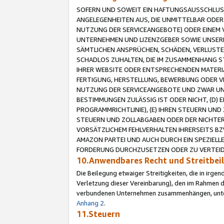
SOFERN UND SOWEIT EIN HAFTUNGSAUSSCHLUSS
ANGELEGENHEITEN AUS, DIE UNMITTELBAR ODER 
NUTZUNG DER SERVICEANGEBOTE) ODER EINEM V
UNTERNEHMEN UND LIZENZGEBER SOWIE UNSERE 
SÄMTLICHEN ANSPRÜCHEN, SCHÄDEN, VERLUSTE
SCHADLOS ZUHALTEN, DIE IM ZUSAMMENHANG STE
IHRER WEBSITE ODER ENTSPRECHENDEN MATERIA
FERTIGUNG, HERSTELLUNG, BEWERBUNG ODER VE
NUTZUNG DER SERVICEANGEBOTE UND ZWAR UN
BESTIMMUNGEN ZULÄSSIG IST ODER NICHT, (D) 
PROGRAMMRICHTLINIE), (E) IHREN STEUERN UN
STEUERN UND ZOLLABGABEN ODER DER NICHTER
VORSÄTZLICHEM FEHLVERHALTEN IHRERSEITS BZ
AMAZON PARTEI UND AUCH DURCH EIN SPEZIELL
FORDERUNG DURCHZUSETZEN ODER ZU VERTEIDI
10.Anwendbares Recht und Streitbe
Die Beilegung etwaiger Streitigkeiten, die in irg
Verletzung dieser Vereinbarung), den im Rahmen d
verbundenen Unternehmen zusammenhängen, unterl
Anhang 2
.
11.Steuern