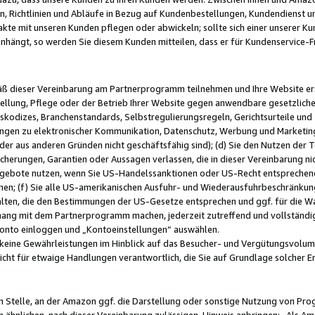
, Richtlinien und Abläufe in Bezug auf Kundenbestellungen, Kundendienst 
kte mit unseren Kunden pflegen oder abwickeln; sollte sich einer unserer Ku
nhängt, so werden Sie diesem Kunden mitteilen, dass er für Kundenservic
emäß dieser Vereinbarung am Partnerprogramm teilnehmen und Ihre Website er
ellung, Pflege oder der Betrieb Ihrer Website gegen anwendbare gesetzlich
skodizes, Branchenstandards, Selbstregulierungsregeln, Gerichtsurteile und 
ngen zu elektronischer Kommunikation, Datenschutz, Werbung und Marketing)
 oder aus anderen Gründen nicht geschäftsfähig sind); (d) Sie den Nutzen de
cherungen, Garantien oder Aussagen verlassen, die in dieser Vereinbarung nich
gebote nutzen, wenn Sie US-Handelssanktionen oder US-Recht entsprechen
men; (f) Sie alle US-amerikanischen Ausfuhr- und Wiederausfuhrbeschränkun
ten, die den Bestimmungen der US-Gesetze entsprechen und ggf. für die Wa
hang mit dem Partnerprogramm machen, jederzeit zutreffend und vollständig 
 Konto einloggen und „Kontoeinstellungen“ auswählen.
keine Gewährleistungen im Hinblick auf das Besucher- und Vergütungsvolu
icht für etwaige Handlungen verantwortlich, die Sie auf Grundlage solcher
en Stelle, an der Amazon ggf. die Darstellung oder sonstige Nutzung von Pr
 ähnlichen, nach dieser Vereinbarung zulässigen, Hinweis anbringen: „Als Ama