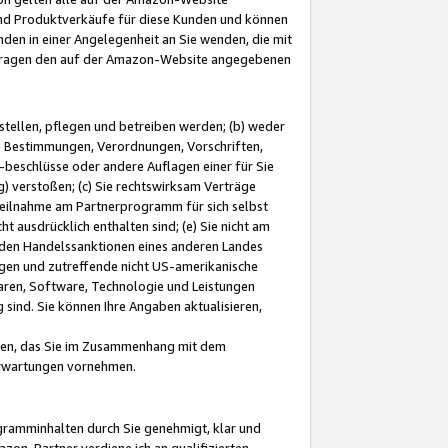
und Produktverkäufe für diese Kunden und können
nden in einer Angelegenheit an Sie wenden, die mit
e-Fragen den auf der Amazon-Website angegebenen
stellen, pflegen und betreiben werden; (b) weder
e Bestimmungen, Verordnungen, Vorschriften,
-beschlüsse oder andere Auflagen einer für Sie
 verstoßen; (c) Sie rechtswirksam Verträge
r Teilnahme am Partnerprogramm für sich selbst
t ausdrücklich enthalten sind; (e) Sie nicht am
den Handelssanktionen eines anderen Landes
gen und zutreffende nicht US-amerikanische
ren, Software, Technologie und Leistungen
sind. Sie können Ihre Angaben aktualisieren,
men, das Sie im Zusammenhang mit dem
 Erwartungen vornehmen.
ogramminhalten durch Sie genehmigt, klar und
zon-Partner verdiene ich an qualifizierten