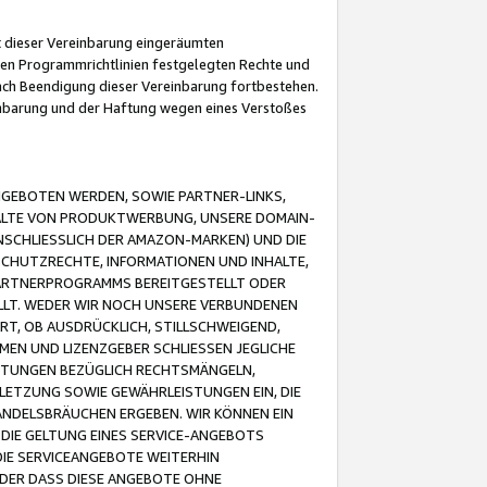
it dieser Vereinbarung eingeräumten
 den Programmrichtlinien festgelegten Rechte und
 nach Beendigung dieser Vereinbarung fortbestehen.
einbarung und der Haftung wegen eines Verstoßes
GEBOTEN WERDEN, SOWIE PARTNER-LINKS,
ALTE VON PRODUKTWERBUNG, UNSERE DOMAIN-
SCHLIESSLICH DER AMAZON-MARKEN) UND DIE
SCHUTZRECHTE, INFORMATIONEN UND INHALTE,
PARTNERPROGRAMMS BEREITGESTELLT ODER
ELLT. WEDER WIR NOCH UNSERE VERBUNDENEN
T, OB AUSDRÜCKLICH, STILLSCHWEIGEND,
MEN UND LIZENZGEBER SCHLIESSEN JEGLICHE
ISTUNGEN BEZÜGLICH RECHTSMÄNGELN,
LETZUNG SOWIE GEWÄHRLEISTUNGEN EIN, DIE
ANDELSBRÄUCHEN ERGEBEN. WIR KÖNNEN EIN
 DIE GELTUNG EINES SERVICE-ANGEBOTS
IE SERVICEANGEBOTE WEITERHIN
ODER DASS DIESE ANGEBOTE OHNE