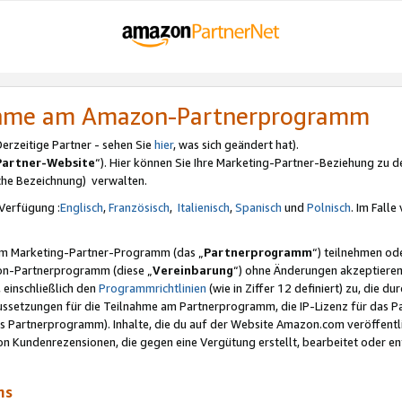
nahme am Amazon-Partnerprogramm
rzeitige Partner - sehen Sie
hier
, was sich geändert hat).
Partner-Website
“). Hier können Sie Ihre Marketing-Partner-Beziehung zu d
iche Bezeichnung) verwalten.
Verfügung :
Englisch
,
Französisch
,
Italienisch
,
Spanisch
und
Polnisch
. Im Fall
erem Marketing-Partner-Programm (das „
Partnerprogramm
“) teilnehmen od
on-Partnerprogramm (diese „
Vereinbarung
“) ohne Änderungen akzeptieren
 einschließlich den
Programmrichtlinien
(wie in Ziffer 12 definiert) zu, die 
raussetzungen für die Teilnahme am Partnerprogramm, die IP-Lizenz für das
s Partnerprogramm). Inhalte, die du auf der Website Amazon.com veröffentl
n Kundenrezensionen, die gegen eine Vergütung erstellt, bearbeitet oder ent
mms