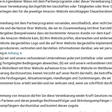
e in irgendeiner Weise mit dem Partnerprogramm oder dieser Vereinbarung (ei
ieser Vereinbarung durchgeführten Geschäften oder Tätigkeiten oder Ihrer 
liegen den für die jeweilige Amazon-Website einschlägigen Steuerbestim
mmenhang mit dem Partnerprogramm versenden, einschließlich, aber nicht be
site und die Nutzer Ihrer Website, die wir im Zusammenhang mit Ihrer Darst
itergeben (beispielsweise dass ein bestimmter Amazon-Kunde vor dem Kauf
uf die Amazon-Website kam, (b) Ihre Website prüfen, überwachen und anderwei
r Website dargestelltes Logo und die auf Ihrer Website dargestellte Impleme
reproduzieren, verbreiten und darstellen. Informationen darüber, wie wir per
ng in
Anhang 4
.
 (a) wir und unsere verbundenen Unternehmen jederzeit (mittelbar oder unmit
ng festgelegten Bedingungen abweichen, (b) wir und unsere verbundenen Unte
 Ähnlichkeit mit Ihrer Website aufweisen bzw. mit Ihrer Website im Wettbewer
barung durchzusetzen, keinen Verzicht auf unser Recht darstellt, die betrof
liche Festlegungen, Aktualisierungen, Handlungen und Zustimmungen, die wi
enommen bzw. erteilt werden und nur wirksam sind, wenn sie schriftlich dur
stimmung von Amazon dürfen Sie diese Vereinbarung weder Kraft Gesetzes no
die Parteien und deren jeweilige Rechtsnachfolger und Abtretungsempfänger 
ngsempfängern durchsetzbar und kommt diesen zugute.