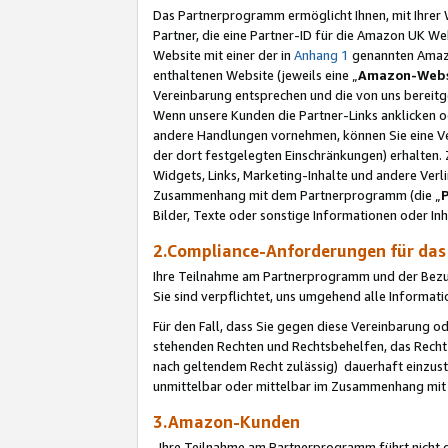
Das Partnerprogramm ermöglicht Ihnen, mit Ihrer W
Partner, die eine Partner-ID für die Amazon UK W
Website mit einer der in
Anhang 1
genannten Amazon
enthaltenen Website (jeweils eine „
Amazon-Webs
Vereinbarung entsprechen und die von uns bereitg
Wenn unsere Kunden die Partner-Links anklicken 
andere Handlungen vornehmen, können Sie eine Ver
der dort festgelegten Einschränkungen) erhalten. 
Widgets, Links, Marketing-Inhalte und andere Ver
Zusammenhang mit dem Partnerprogramm (die „
Bilder, Texte oder sonstige Informationen oder In
2.Compliance-Anforderungen für d
Ihre Teilnahme am Partnerprogramm und der Bezug 
Sie sind verpflichtet, uns umgehend alle Informat
Für den Fall, dass Sie gegen diese Vereinbarung 
stehenden Rechten und Rechtsbehelfen, das Recht
nach geltendem Recht zulässig) dauerhaft einzus
unmittelbar oder mittelbar im Zusammenhang mit
3.Amazon-Kunden
Ihre Teilnahme am Partnerprogramm führt nicht d