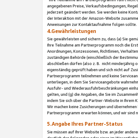
angegebenen Preise, Verkaufsbedingungen, Regeln
jederzeit geändert werden. Sie werden keine Konta
der Interaktion mit der Amazon-Website zusamme
Anweisungen zur Kontaktaufnahme folgen sollte.
4.Gewährleistungen
Sie gewährleisten und sichern zu, dass (a) Sie g
Ihre Teilnahme am Partnerprogramm noch die Erst
Anordnungen, Konzessionen, Richtlinien, Verhalten
zuständigen Behörde (einschließlich der Bestimmu
abschließen dürfen (also z. B. nicht minderjährig
eigenständig geprüft haben und sich nicht auf Zusi
Partnerprogramm teilnehmen und keine Servicean
unterliegen, in dem Sie Serviceangebote wahrneh
Ausfuhr- und Wiederausfuhrbeschränkungen einhal
gelten, und (g) die Angaben, die Sie im Zusammen
indem Sie sich über die Partner-Website in Ihrem
Wir machen keine Zusicherungen und übernehmen 
Partnerprogramm erwarten können, und wir sind n
5.Angabe Ihres Partner-Status
Sie müssen auf Ihrer Website bzw. an jeder ander
deutlich den folgenden oder einen im Wesentlichen