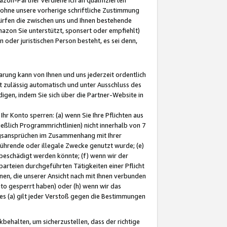
ohne unsere vorherige schriftliche Zustimmung
ürfen die zwischen uns und Ihnen bestehende
mazon Sie unterstützt, sponsert oder empfiehlt)
oder juristischen Person besteht, es sei denn,
arung kann von Ihnen und uns jederzeit ordentlich
t zulässig automatisch und unter Ausschluss des
gen, indem Sie sich über die Partner-Website in
hr Konto sperren: (a) wenn Sie Ihre Pflichten aus
eßlich Programmrichtlinien) nicht innerhalb von 7
ngsansprüchen im Zusammenhang mit Ihrer
ührende oder illegale Zwecke genutzt wurde; (e)
eschädigt werden könnte; (f) wenn wir der
rteien durchgeführten Tätigkeiten einer Pflicht
nen, die unserer Ansicht nach mit Ihnen verbunden
nto gesperrt haben) oder (h) wenn wir das
 (a) gilt jeder Verstoß gegen die Bestimmungen
ehalten, um sicherzustellen, dass der richtige