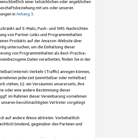
nschließlich einer tatsächlichen oder angeblichen
Geschäftsbeziehung mit uns oder unseren
mungen in
Anhang 3
.
schränkt auf E-Mails, Push- und SMS-Nachrichten.
ellung von Partner-Links und Programminhalten
 eines Produkts auf der Amazon-Website über
tig untersuchen, um die Einhaltung dieser
ntierung von Programminhalten als Best-Practice-
sonenbezogene Daten verarbeiten, finden Sie in der
telbar) Internet-Verkehr (Traffic) anregen können,
rnehmen jederzeit (unmittelbar oder mittelbar)
b stehen, (c) ein Versäumnis unsererseits, Ihre
fene oder eine andere Bestimmung dieser
r ggf. im Rahmen dieser Vereinbarung vornehmen
ch unseren bevollmächtigten Vertreter vorgelegt
ch auf andere Weise abtreten. Vorbehaltlich
rechtlich bindend, gegenüber den Parteien und