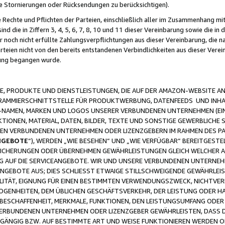
ge Stornierungen oder Rücksendungen zu berücksichtigen).
 Rechte und Pflichten der Parteien, einschließlich aller im Zusammenhang m
 die in Ziffern 3, 4, 5, 6, 7, 8, 10 und 11 dieser Vereinbarung sowie die in
er noch nicht erfüllte Zahlungsverpflichtungen aus dieser Vereinbarung, die
arteien nicht von den bereits entstandenen Verbindlichkeiten aus dieser Ver
gung begangen wurde.
 PRODUKTE UND DIENSTLEISTUNGEN, DIE AUF DER AMAZON-WEBSITE AN
GRAMMIERSCHNITTSTELLE FÜR PRODUKTWERBUNG, DATENFEEDS UND INH
-NAMEN, MARKEN UND LOGOS UNSERER VERBUNDENEN UNTERNEHMEN (EIN
IONEN, MATERIAL, DATEN, BILDER, TEXTE UND SONSTIGE GEWERBLICHE 
EREN VERBUNDENEN UNTERNEHMEN ODER LIZENZGEBERN IM RAHMEN DES 
NGEBOTE
“), WERDEN „WIE BESEHEN“ UND „WIE VERFÜGBAR“ BEREITGEST
CHERUNGEN ODER ÜBERNEHMEN GEWÄHRLEISTUNGEN GLEICH WELCHER AR
ZUG AUF DIE SERVICEANGEBOTE. WIR UND UNSERE VERBUNDENEN UNTERNEH
ANGEBOTE AUS; DIES SCHLIESST ETWAIGE STILLSCHWEIGENDE GEWÄHRLE
LITÄT, EIGNUNG FÜR EINEN BESTIMMTEN VERWENDUNGSZWECK, NICHTVER
OGENHEITEN, DEM ÜBLICHEN GESCHÄFTSVERKEHR, DER LEISTUNG ODER H
 BESCHAFFENHEIT, MERKMALE, FUNKTIONEN, DEN LEISTUNGSUMFANG ODER
VERBUNDENEN UNTERNEHMEN ODER LIZENZGEBER GEWÄHRLEISTEN, DASS D
HGÄNGIG BZW. AUF BESTIMMTE ART UND WEISE FUNKTIONIEREN WERDEN 