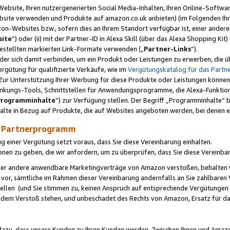
ebsite, Ihren nutzergenerierten Social Media-Inhalten, Ihren Online-Softwar
ebsite verwenden und Produkte auf amazon.co.uk anbieten) (im Folgenden Ihr
-Websites bzw., sofern dies an Ihrem Standort verfügbar ist, einer ander
ite
“) oder (ii) mit der Partner-ID in Alexa Skill (über das Alexa Shopping Ki
estellten markierten Link-Formate verwenden („
Partner-Links
“).
oder sich damit verbinden, um ein Produkt oder Leistungen zu erwerben, di
gütung für qualifizierte Verkäufe, wie im
Vergütungskatalog für das Part
Zur Unterstützung Ihrer Werbung für diese Produkte oder Leistungen können w
linkungs-Tools, Schnittstellen für Anwendungsprogramme, die Alexa-Funktion
Programminhalte
“) zur Verfügung stellen. Der Begriff „Programminhalte“ be
halte in Bezug auf Produkte, die auf Websites angeboten werden, bei denen 
as Partnerprogramm
einer Vergütung setzt voraus, dass Sie diese Vereinbarung einhalten.
ionen zu geben, die wir anfordern, um zu überprüfen, dass Sie diese Vereinba
oder andere anwendbare Marketingverträge von Amazon verstoßen, behalten w
 vor, sämtliche im Rahmen dieser Vereinbarung andernfalls an Sie zahlbare
tellen (und Sie stimmen zu, keinen Anspruch auf entsprechende Vergütungen
 dem Verstoß stehen, und unbeschadet des Rechts von Amazon, Ersatz für 
azu, dass unsere Kunden zu Ihren Kunden werden. Zwischen Ihnen und Amaz