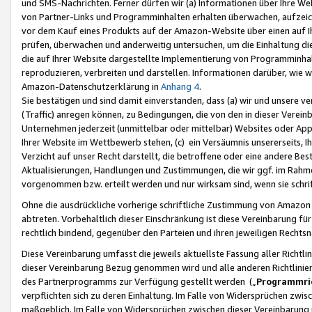
und SMS-Nachrichten. Ferner dürfen wir (a) Informationen über Ihre We
von Partner-Links und Programminhalten erhalten überwachen, aufzei
vor dem Kauf eines Produkts auf der Amazon-Website über einen auf Ih
prüfen, überwachen und anderweitig untersuchen, um die Einhaltung dies
die auf Ihrer Website dargestellte Implementierung von Programminhalt
reproduzieren, verbreiten und darstellen. Informationen darüber, wie w
Amazon-Datenschutzerklärung in
Anhang 4
.
Sie bestätigen und sind damit einverstanden, dass (a) wir und unsere 
(Traffic) anregen können, zu Bedingungen, die von den in dieser Vere
Unternehmen jederzeit (unmittelbar oder mittelbar) Websites oder Appl
Ihrer Website im Wettbewerb stehen, (c) ein Versäumnis unsererseits, I
Verzicht auf unser Recht darstellt, die betroffene oder eine andere B
Aktualisierungen, Handlungen und Zustimmungen, die wir ggf. im Rahme
vorgenommen bzw. erteilt werden und nur wirksam sind, wenn sie schri
Ohne die ausdrückliche vorherige schriftliche Zustimmung von Amazon
abtreten. Vorbehaltlich dieser Einschränkung ist diese Vereinbarung f
rechtlich bindend, gegenüber den Parteien und ihren jeweiligen Rech
Diese Vereinbarung umfasst die jeweils aktuellste Fassung aller Richtli
dieser Vereinbarung Bezug genommen wird und alle anderen Richtlinie
des Partnerprogramms zur Verfügung gestellt werden („
Programmric
verpflichten sich zu deren Einhaltung. Im Falle von Widersprüchen zwi
maßgeblich. Im Falle von Widersprüchen zwischen dieser Vereinbarun