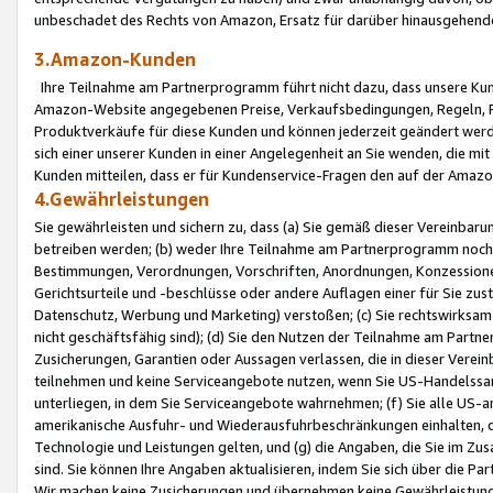
unbeschadet des Rechts von Amazon, Ersatz für darüber hinausgehen
3.Amazon-Kunden
Ihre Teilnahme am Partnerprogramm führt nicht dazu, dass unsere Kun
Amazon-Website angegebenen Preise, Verkaufsbedingungen, Regeln, Ri
Produktverkäufe für diese Kunden und können jederzeit geändert werde
sich einer unserer Kunden in einer Angelegenheit an Sie wenden, die 
Kunden mitteilen, dass er für Kundenservice-Fragen den auf der Ama
4.Gewährleistungen
Sie gewährleisten und sichern zu, dass (a) Sie gemäß dieser Vereinba
betreiben werden; (b) weder Ihre Teilnahme am Partnerprogramm noch d
Bestimmungen, Verordnungen, Vorschriften, Anordnungen, Konzessionen,
Gerichtsurteile und -beschlüsse oder andere Auflagen einer für Sie zu
Datenschutz, Werbung und Marketing) verstoßen; (c) Sie rechtswirksam 
nicht geschäftsfähig sind); (d) Sie den Nutzen der Teilnahme am Partne
Zusicherungen, Garantien oder Aussagen verlassen, die in dieser Verein
teilnehmen und keine Serviceangebote nutzen, wenn Sie US-Handelssa
unterliegen, in dem Sie Serviceangebote wahrnehmen; (f) Sie alle US
amerikanische Ausfuhr- und Wiederausfuhrbeschränkungen einhalten, 
Technologie und Leistungen gelten, und (g) die Angaben, die Sie im 
sind. Sie können Ihre Angaben aktualisieren, indem Sie sich über die 
Wir machen keine Zusicherungen und übernehmen keine Gewährleistun