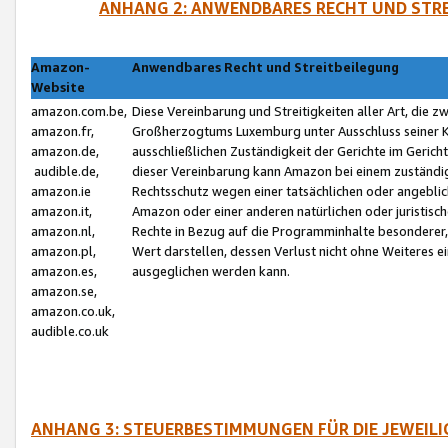
ANHANG 2: ANWENDBARES RECHT UND STRE
Amazon-
Anwendbares Recht und Streitbeilegung
Website
amazon.com.be,
Diese Vereinbarung und Streitigkeiten aller Art, die 
amazon.fr,
Großherzogtums Luxemburg unter Ausschluss seiner Kol
amazon.de,
ausschließlichen Zuständigkeit der Gerichte im Geri
audible.de,
dieser Vereinbarung kann Amazon bei einem zuständig
amazon.ie
Rechtsschutz wegen einer tatsächlichen oder angebli
amazon.it,
Amazon oder einer anderen natürlichen oder juristisc
amazon.nl,
Rechte in Bezug auf die Programminhalte besonderer,
amazon.pl,
Wert darstellen, dessen Verlust nicht ohne Weiteres e
amazon.es,
ausgeglichen werden kann.
amazon.se,
amazon.co.uk,
audible.co.uk
ANHANG 3: STEUERBESTIMMUNGEN FÜR DIE JEWEIL