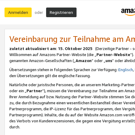
Anmelden
Registrieren
oder
Vereinbarung zur Teilnahme am 
zuletzt aktualisiert am
:
15. Oktober 2025
(Derzeitige Partner - 
Willkommen auf Amazons Partner-Website (die „
Partner-Website
“)
genannten Amazon-Gesellschaften („
Amazon
“ oder „
uns
“ oder ähnli
Übersetzungen stehen in folgenden Sprachen zur Verfügung :
Englisch
,
den Übersetzungen gilt die englische Fassung.
Natürliche oder juristische Personen, die an unserem Marketing-Partn
oder ein „
Partner
“), müssen die Vereinbarung zur Teilnahme am Ama
Ihrer Anmeldung auf bzw. Nutzung der Partner-Website stimmen Sie die
zu, die durch Bezugnahme einen wesentlichen Bestandteil dieser Verei
Partnerprogramm, die IP-Lizenz für das Partnerprogramm, den Vergütu
Partnerprogramm). Inhalte, die du auf der Website Amazon.com veröffe
des Verbots von Kundenrezensionen, die gegen eine Vergütung erstellt, 
durch.