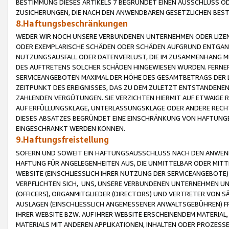
BESTIMMUNG DIESES ARTIKELS 7 BEGRÜNDET EINEN AUSSCHLUSS 
ZUSICHERUNGEN, DIE NACH DEN ANWENDBAREN GESETZLICHEN BE
8.Haftungsbeschränkungen
WEDER WIR NOCH UNSERE VERBUNDENEN UNTERNEHMEN ODER LIZEN
ODER EXEMPLARISCHE SCHÄDEN ODER SCHÄDEN AUFGRUND ENTGANG
NUTZUNGSAUSFALL ODER DATENVERLUST, DIE IM ZUSAMMENHANG MI
DES AUFTRETENS SOLCHER SCHÄDEN HINGEWIESEN WURDEN. FERN
SERVICEANGEBOTEN MAXIMAL DER HÖHE DES GESAMTBETRAGS DER 
ZEITPUNKT DES EREIGNISSES, DAS ZU DEM ZULETZT ENTSTANDENE
ZAHLENDEN VERGÜTUNGEN. SIE VERZICHTEN HIERMIT AUF ETWAIGE 
AUF ERFÜLLUNGSKLAGE, UNTERLASSUNGSKLAGE ODER ANDERE RECHT
DIESES ABSATZES BEGRÜNDET EINE EINSCHRÄNKUNG VON HAFTUNG
EINGESCHRÄNKT WERDEN KÖNNEN.
9.Haftungsfreistellung
SOFERN UND SOWEIT EIN HAFTUNGSAUSSCHLUSS NACH DEN ANWENDB
HAFTUNG FÜR ANGELEGENHEITEN AUS, DIE UNMITTELBAR ODER MITT
WEBSITE (EINSCHLIESSLICH IHRER NUTZUNG DER SERVICEANGEBOTE)
VERPFLICHTEN SICH, UNS, UNSERE VERBUNDENEN UNTERNEHMEN UN
(OFFICERS), ORGANMITGLIEDER (DIRECTORS) UND VERTRETER VON 
AUSLAGEN (EINSCHLIESSLICH ANGEMESSENER ANWALTSGEBÜHREN) FR
IHRER WEBSITE BZW. AUF IHRER WEBSITE ERSCHEINENDEM MATERIAL
MATERIALS MIT ANDEREN APPLIKATIONEN, INHALTEN ODER PROZESSE