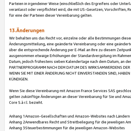
Parteien in irgendeiner Weise (einschließlich des Ergreifens oder Unt
veranlasst oder verpflichtet wird, die mit US-Gesetzen, Vorschriften,
für eine der Parteien dieser Vereinbarung gelten.
13.Änderungen
Wir behalten uns das Recht vor, einzelne oder alle Bestimmungen diese
Änderungsmitteilung, eine geänderte Vereinbarung oder eine geänderte 
über die entsprechende Änderung per E-Mail an Ihre zu diesem Zeitpun
ausgenommen etwaige Erhöhungen der Standardvergütung im Rahmen
Datum, jedoch frühestens sieben Kalendertage nach dem Datum, an de
PARTNERPROGRAMM NACH DEM DATUM DES WIRKSAMWERDENS DER Ä
WENN SIE MIT EINER ÄNDERUNG NICHT EINVERSTANDEN SIND, HABEN S
KÜNDIGEN.
Wenn Sie diese Vereinbarung mit Amazon France Services SAS geschlo
gelten zukünftige Änderungen an dieser Vereinbarung für Sie und Ama
Core S.à r.l. bezieht.
Anhang 1Amazon-Gesellschaften und Amazon-Websites nach Ländern
Anhang 2Anwendbares Recht und Streitbeilegung für die jeweiligen 
Anhang 3Steuerbestimmungen für die jeweiligen Amazon-Websites