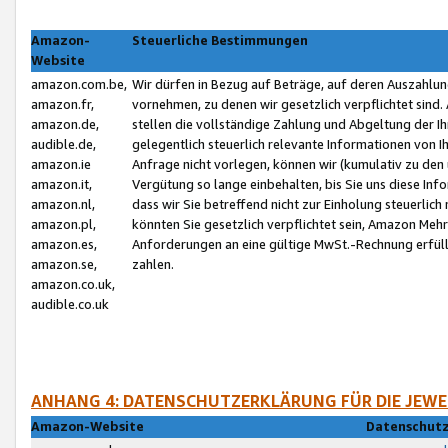
Amazon-
Steuerliche Bestimmungen
Website
amazon.com.be,
Wir dürfen in Bezug auf Beträge, auf deren Auszahlun
amazon.fr,
vornehmen, zu denen wir gesetzlich verpflichtet sind
amazon.de,
stellen die vollständige Zahlung und Abgeltung der 
audible.de,
gelegentlich steuerlich relevante Informationen von I
amazon.ie
Anfrage nicht vorlegen, können wir (kumulativ zu de
amazon.it,
Vergütung so lange einbehalten, bis Sie uns diese Inf
amazon.nl,
dass wir Sie betreffend nicht zur Einholung steuerlich 
amazon.pl,
könnten Sie gesetzlich verpflichtet sein, Amazon Meh
amazon.es,
Anforderungen an eine gültige MwSt.-Rechnung erfüllt
amazon.se,
zahlen.
amazon.co.uk,
audible.co.uk
ANHANG 4: DATENSCHUTZERKLÄRUNG FÜR DIE JEWE
Amazon-Website
Datenschutz