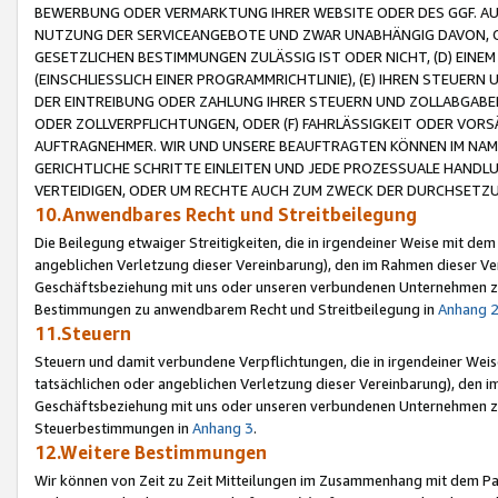
BEWERBUNG ODER VERMARKTUNG IHRER WEBSITE ODER DES GGF. AUF 
NUTZUNG DER SERVICEANGEBOTE UND ZWAR UNABHÄNGIG DAVON, O
GESETZLICHEN BESTIMMUNGEN ZULÄSSIG IST ODER NICHT, (D) EINE
(EINSCHLIESSLICH EINER PROGRAMMRICHTLINIE), (E) IHREN STEUER
DER EINTREIBUNG ODER ZAHLUNG IHRER STEUERN UND ZOLLABGAB
ODER ZOLLVERPFLICHTUNGEN, ODER (F) FAHRLÄSSIGKEIT ODER VORS
AUFTRAGNEHMER. WIR UND UNSERE BEAUFTRAGTEN KÖNNEN IM NAME
GERICHTLICHE SCHRITTE EINLEITEN UND JEDE PROZESSUALE HAND
VERTEIDIGEN, ODER UM RECHTE AUCH ZUM ZWECK DER DURCHSETZU
10.Anwendbares Recht und Streitbeilegung
Die Beilegung etwaiger Streitigkeiten, die in irgendeiner Weise mit de
angeblichen Verletzung dieser Vereinbarung), den im Rahmen dieser Ve
Geschäftsbeziehung mit uns oder unseren verbundenen Unternehmen zu
Bestimmungen zu anwendbarem Recht und Streitbeilegung in
Anhang 
11.Steuern
Steuern und damit verbundene Verpflichtungen, die in irgendeiner Wei
tatsächlichen oder angeblichen Verletzung dieser Vereinbarung), den 
Geschäftsbeziehung mit uns oder unseren verbundenen Unternehmen z
Steuerbestimmungen in
Anhang 3
.
12.Weitere Bestimmungen
Wir können von Zeit zu Zeit Mitteilungen im Zusammenhang mit dem Par