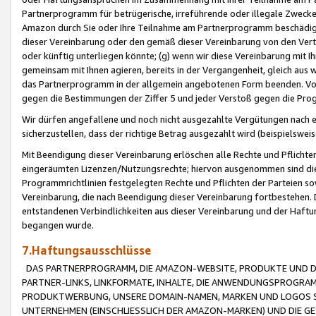
Partnerprogramm für betrügerische, irreführende oder illegale Zwecke
Amazon durch Sie oder Ihre Teilnahme am Partnerprogramm beschädig
dieser Vereinbarung oder den gemäß dieser Vereinbarung von den Vertr
oder künftig unterliegen könnte; (g) wenn wir diese Vereinbarung mit I
gemeinsam mit Ihnen agieren, bereits in der Vergangenheit, gleich aus
das Partnerprogramm in der allgemein angebotenen Form beenden. Vors
gegen die Bestimmungen der Ziffer 5 und jeder Verstoß gegen die Prog
Wir dürfen angefallene und noch nicht ausgezahlte Vergütungen nach 
sicherzustellen, dass der richtige Betrag ausgezahlt wird (beispielsw
Mit Beendigung dieser Vereinbarung erlöschen alle Rechte und Pflichte
eingeräumten Lizenzen/Nutzungsrechte; hiervon ausgenommen sind die in 
Programmrichtlinien festgelegten Rechte und Pflichten der Parteien sow
Vereinbarung, die nach Beendigung dieser Vereinbarung fortbestehen. D
entstandenen Verbindlichkeiten aus dieser Vereinbarung und der Haft
begangen wurde.
7.Haftungsausschlüsse
DAS PARTNERPROGRAMM, DIE AMAZON-WEBSITE, PRODUKTE UND DI
PARTNER-LINKS, LINKFORMATE, INHALTE, DIE ANWENDUNGSPROGR
PRODUKTWERBUNG, UNSERE DOMAIN-NAMEN, MARKEN UND LOGOS S
UNTERNEHMEN (EINSCHLIESSLICH DER AMAZON-MARKEN) UND DIE GE