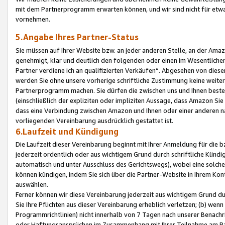
mit dem Partnerprogramm erwarten können, und wir sind nicht für etwa
vornehmen.
5.Angabe Ihres Partner-Status
Sie müssen auf Ihrer Website bzw. an jeder anderen Stelle, an der Am
genehmigt, klar und deutlich den folgenden oder einen im Wesentlichen
Partner verdiene ich an qualifizierten Verkäufen“. Abgesehen von die
werden Sie ohne unsere vorherige schriftliche Zustimmung keine weite
Partnerprogramm machen. Sie dürfen die zwischen uns und Ihnen best
(einschließlich der expliziten oder impliziten Aussage, dass Amazon Si
dass eine Verbindung zwischen Amazon und Ihnen oder einer anderen natü
vorliegenden Vereinbarung ausdrücklich gestattet ist.
6.Laufzeit und Kündigung
Die Laufzeit dieser Vereinbarung beginnt mit Ihrer Anmeldung für die 
jederzeit ordentlich oder aus wichtigem Grund durch schriftliche Kündi
automatisch und unter Ausschluss des Gerichtswegs), wobei eine solch
können kündigen, indem Sie sich über die Partner-Website in Ihrem Ko
auswählen.
Ferner können wir diese Vereinbarung jederzeit aus wichtigem Grund dur
Sie Ihre Pflichten aus dieser Vereinbarung erheblich verletzen; (b) wen
Programmrichtlinien) nicht innerhalb von 7 Tagen nach unserer Benachr
oder Haftungsansprüchen im Zusammenhang mit Ihrer Teilnahme am Pa