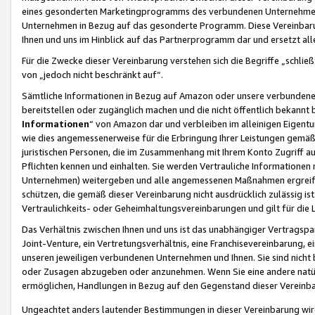
eines gesonderten Marketingprogramms des verbundenen Unternehmens
Unternehmen in Bezug auf das gesonderte Programm. Diese Vereinbarung
Ihnen und uns im Hinblick auf das Partnerprogramm dar und ersetzt al
Für die Zwecke dieser Vereinbarung verstehen sich die Begriffe „schließ
von „jedoch nicht beschränkt auf“.
Sämtliche Informationen in Bezug auf Amazon oder unsere verbunde
bereitstellen oder zugänglich machen und die nicht öffentlich bekannt bz
Informationen
“ von Amazon dar und verbleiben im alleinigen Eigent
wie dies angemessenerweise für die Erbringung Ihrer Leistungen gemäß d
juristischen Personen, die im Zusammenhang mit Ihrem Konto Zugriff au
Pflichten kennen und einhalten. Sie werden Vertrauliche Informationen 
Unternehmen) weitergeben und alle angemessenen Maßnahmen ergreifen
schützen, die gemäß dieser Vereinbarung nicht ausdrücklich zulässig is
Vertraulichkeits- oder Geheimhaltungsvereinbarungen und gilt für die
Das Verhältnis zwischen Ihnen und uns ist das unabhängiger Vertragspa
Joint-Venture, ein Vertretungsverhältnis, eine Franchisevereinbarung, 
unseren jeweiligen verbundenen Unternehmen und Ihnen. Sie sind ni
oder Zusagen abzugeben oder anzunehmen. Wenn Sie eine andere natürli
ermöglichen, Handlungen in Bezug auf den Gegenstand dieser Vereinbar
Ungeachtet anders lautender Bestimmungen in dieser Vereinbarung wird