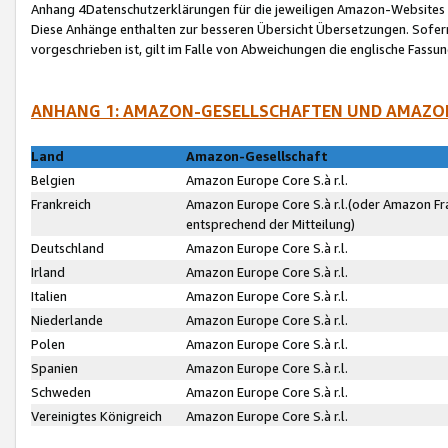
Anhang 4Datenschutzerklärungen für die jeweiligen Amazon-Websites
Diese Anhänge enthalten zur besseren Übersicht Übersetzungen. Sofe
vorgeschrieben ist, gilt im Falle von Abweichungen die englische Fass
ANHANG 1: AMAZON-GESELLSCHAFTEN UND AMAZO
Land
Amazon-Gesellschaft
Belgien
Amazon Europe Core S.à r.l.
Frankreich
Amazon Europe Core S.à r.l.(oder Amazon Fr
entsprechend der Mitteilung)
Deutschland
Amazon Europe Core S.à r.l.
Irland
Amazon Europe Core S.à r.l.
Italien
Amazon Europe Core S.à r.l.
Niederlande
Amazon Europe Core S.à r.l.
Polen
Amazon Europe Core S.à r.l.
Spanien
Amazon Europe Core S.à r.l.
Schweden
Amazon Europe Core S.à r.l.
Vereinigtes Königreich
Amazon Europe Core S.à r.l.