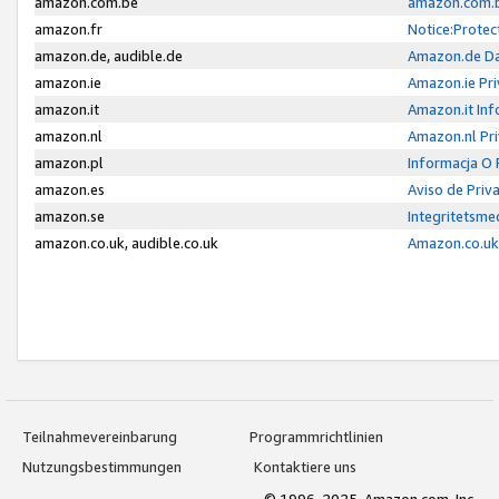
amazon.com.be
amazon.com.b
amazon.fr
Notice:Protec
amazon.de, audible.de
Amazon.de Da
amazon.ie
Amazon.ie Pri
amazon.it
Amazon.it Inf
amazon.nl
Amazon.nl Pri
amazon.pl
Informacja O
amazon.es
Aviso de Priv
amazon.se
Integritetsm
amazon.co.uk, audible.co.uk
Amazon.co.uk 
Teilnahmevereinbarung
Programmrichtlinien
Nutzungsbestimmungen
Kontaktiere uns