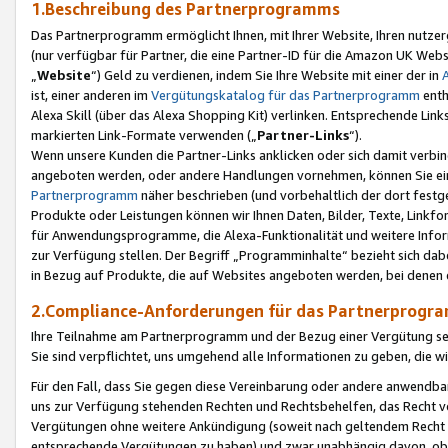
1.Beschreibung des Partnerprogramms
Das Partnerprogramm ermöglicht Ihnen, mit Ihrer Website, Ihren nutzer
(nur verfügbar für Partner, die eine Partner-ID für die Amazon UK We
„
Website
“) Geld zu verdienen, indem Sie Ihre Website mit einer der in
ist, einer anderen im
Vergütungskatalog für das Partnerprogramm
enth
Alexa Skill (über das Alexa Shopping Kit) verlinken. Entsprechende Lin
markierten Link-Formate verwenden („
Partner-Links
“).
Wenn unsere Kunden die Partner-Links anklicken oder sich damit verbi
angeboten werden, oder andere Handlungen vornehmen, können Sie eine
Partnerprogramm
näher beschrieben (und vorbehaltlich der dort festg
Produkte oder Leistungen können wir Ihnen Daten, Bilder, Texte, Linkfo
für Anwendungsprogramme, die Alexa-Funktionalität und weitere Inf
zur Verfügung stellen. Der Begriff „Programminhalte“ bezieht sich dabe
in Bezug auf Produkte, die auf Websites angeboten werden, bei denen 
2.Compliance-Anforderungen für das Partnerprog
Ihre Teilnahme am Partnerprogramm und der Bezug einer Vergütung setz
Sie sind verpflichtet, uns umgehend alle Informationen zu geben, die w
Für den Fall, dass Sie gegen diese Vereinbarung oder andere anwendba
uns zur Verfügung stehenden Rechten und Rechtsbehelfen, das Recht vo
Vergütungen ohne weitere Ankündigung (soweit nach geltendem Recht z
entsprechende Vergütungen zu haben) und zwar unabhängig davon, ob 