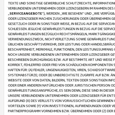
TEXTE UND SONSTIGE GEWERBLICHE SCHUTZRECHTE, INFORMATIONE
VERBUNDENEN UNTERNEHMEN ODER LIZENZGEBERN IM RAHMEN DES
„
SERVICEANGEBOTE
“), WERDEN „WIE BESEHEN“ UND „WIE VERFÜ
ODER LIZENZGEBER MACHEN ZUSICHERUNGEN ODER ÜBERNEHMEN GEW
GESETZLICH ODER IN SONSTIGER WEISE, IN BEZUG AUF DIE SERVI
SCHLIESSEN JEGLICHE GEWÄHRLEISTUNGEN IN BEZUG AUF DIE SERVI
GEWÄHRLEISTUNGEN BEZÜGLICH RECHTSMÄNGELN, MARKTGÄNGIGKEIT
VERWENDUNGSZWECK, NICHTVERLETZUNG SOWIE GEWÄHRLEISTUNGEN 
ÜBLICHEN GESCHÄFTSVERKEHR, DER LEISTUNG ODER HANDELSBRÄUCH
BESCHAFFENHEIT, MERKMALE, FUNKTIONEN, DEN LEISTUNGSUMFANG 
NOCH UNSERE VERBUNDENEN UNTERNEHMEN ODER LIZENZGEBER GEWÄ
BESCHRIEBEN DURCHGÄNGIG BZW. AUF BESTIMMTE ART UND WEISE
KORREKT, FEHLERFREI ODER FREI VON SCHÄDLICHEN KOMPONENTEN
HAFTEN FÜR: (A) FEHLER, UNGENAUIGKEITEN, VIREN, SCHADSOFTW
SYSTEMABSTÜRZE; ODER (B) UNBERECHTIGTE ZUGRIFFE AUF BZW. 
WEBSITE ODER VON DATEN, BILDERN, TEXTEN ODER SONSTIGEN INF
ODER EINER ANDEREN NATÜRLICHEN ODER JURISTISCHEN PERSON OD
GEWÄHRLEISTUNGSANSPRÜCHE, ES SEIN DENN, DIESE SIND IN DIES
UNSERE VERBUNDENEN UNTERNEHMEN ODER LIZENZGEBER FÜR EN
AUFGRUND (X) DES VERLUSTS VON VORAUSSICHTLICHEN GEWINNEN
VORTEILEN SOWIE (Y) VON INVESTITIONEN, AUFWENDUNGEN ODER VE
PARTNERPROGRAMM VORNEHMEN BZW. ÜBERNEHMEN ODER (Z) DER 