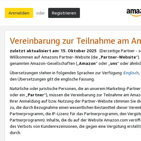
Anmelden
Registrieren
oder
Vereinbarung zur Teilnahme am 
zuletzt aktualisiert am
:
15. Oktober 2025
(Derzeitige Partner - 
Willkommen auf Amazons Partner-Website (die „
Partner-Website
“)
genannten Amazon-Gesellschaften („
Amazon
“ oder „
uns
“ oder ähnli
Übersetzungen stehen in folgenden Sprachen zur Verfügung :
Englisch
,
den Übersetzungen gilt die englische Fassung.
Natürliche oder juristische Personen, die an unserem Marketing-Partn
oder ein „
Partner
“), müssen die Vereinbarung zur Teilnahme am Ama
Ihrer Anmeldung auf bzw. Nutzung der Partner-Website stimmen Sie die
zu, die durch Bezugnahme einen wesentlichen Bestandteil dieser Verei
Partnerprogramm, die IP-Lizenz für das Partnerprogramm, den Vergütu
Partnerprogramm). Inhalte, die du auf der Website Amazon.com veröffe
des Verbots von Kundenrezensionen, die gegen eine Vergütung erstellt, 
durch.