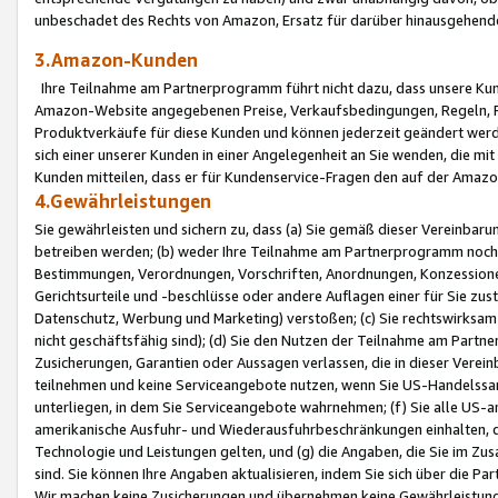
unbeschadet des Rechts von Amazon, Ersatz für darüber hinausgehen
3.Amazon-Kunden
Ihre Teilnahme am Partnerprogramm führt nicht dazu, dass unsere Kun
Amazon-Website angegebenen Preise, Verkaufsbedingungen, Regeln, Ri
Produktverkäufe für diese Kunden und können jederzeit geändert werde
sich einer unserer Kunden in einer Angelegenheit an Sie wenden, die 
Kunden mitteilen, dass er für Kundenservice-Fragen den auf der Ama
4.Gewährleistungen
Sie gewährleisten und sichern zu, dass (a) Sie gemäß dieser Vereinba
betreiben werden; (b) weder Ihre Teilnahme am Partnerprogramm noch d
Bestimmungen, Verordnungen, Vorschriften, Anordnungen, Konzessionen,
Gerichtsurteile und -beschlüsse oder andere Auflagen einer für Sie zu
Datenschutz, Werbung und Marketing) verstoßen; (c) Sie rechtswirksam 
nicht geschäftsfähig sind); (d) Sie den Nutzen der Teilnahme am Partne
Zusicherungen, Garantien oder Aussagen verlassen, die in dieser Verein
teilnehmen und keine Serviceangebote nutzen, wenn Sie US-Handelssa
unterliegen, in dem Sie Serviceangebote wahrnehmen; (f) Sie alle US
amerikanische Ausfuhr- und Wiederausfuhrbeschränkungen einhalten, 
Technologie und Leistungen gelten, und (g) die Angaben, die Sie im 
sind. Sie können Ihre Angaben aktualisieren, indem Sie sich über die 
Wir machen keine Zusicherungen und übernehmen keine Gewährleistun