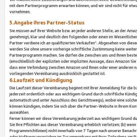
mit dem Partnerprogramm erwarten können, und wir sind nicht für etwa
vornehmen.
5.Angabe Ihres Partner-Status
Sie müssen auf Ihrer Website bzw. an jeder anderen Stelle, an der Am
genehmigt, klar und deutlich den folgenden oder einen im Wesentlichen
Partner verdiene ich an qualifizierten Verkäufen“. Abgesehen von die
werden Sie ohne unsere vorherige schriftliche Zustimmung keine weite
Partnerprogramm machen. Sie dürfen die zwischen uns und Ihnen best
(einschließlich der expliziten oder impliziten Aussage, dass Amazon Si
dass eine Verbindung zwischen Amazon und Ihnen oder einer anderen natü
vorliegenden Vereinbarung ausdrücklich gestattet ist.
6.Laufzeit und Kündigung
Die Laufzeit dieser Vereinbarung beginnt mit Ihrer Anmeldung für die 
jederzeit ordentlich oder aus wichtigem Grund durch schriftliche Kündi
automatisch und unter Ausschluss des Gerichtswegs), wobei eine solch
können kündigen, indem Sie sich über die Partner-Website in Ihrem Ko
auswählen.
Ferner können wir diese Vereinbarung jederzeit aus wichtigem Grund dur
Sie Ihre Pflichten aus dieser Vereinbarung erheblich verletzen; (b) wen
Programmrichtlinien) nicht innerhalb von 7 Tagen nach unserer Benachr
oder Haftungsansprüchen im Zusammenhang mit Ihrer Teilnahme am Pa