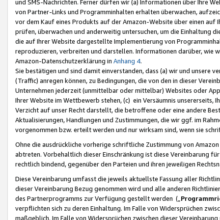
und SMS-Nachrichten. Ferner dürfen wir (a) Informationen über Ihre We
von Partner-Links und Programminhalten erhalten überwachen, aufzei
vor dem Kauf eines Produkts auf der Amazon-Website über einen auf Ih
prüfen, überwachen und anderweitig untersuchen, um die Einhaltung dies
die auf Ihrer Website dargestellte Implementierung von Programminhalt
reproduzieren, verbreiten und darstellen. Informationen darüber, wie w
Amazon-Datenschutzerklärung in
Anhang 4
.
Sie bestätigen und sind damit einverstanden, dass (a) wir und unsere 
(Traffic) anregen können, zu Bedingungen, die von den in dieser Vere
Unternehmen jederzeit (unmittelbar oder mittelbar) Websites oder Appl
Ihrer Website im Wettbewerb stehen, (c) ein Versäumnis unsererseits, I
Verzicht auf unser Recht darstellt, die betroffene oder eine andere B
Aktualisierungen, Handlungen und Zustimmungen, die wir ggf. im Rahme
vorgenommen bzw. erteilt werden und nur wirksam sind, wenn sie schri
Ohne die ausdrückliche vorherige schriftliche Zustimmung von Amazon
abtreten. Vorbehaltlich dieser Einschränkung ist diese Vereinbarung f
rechtlich bindend, gegenüber den Parteien und ihren jeweiligen Rech
Diese Vereinbarung umfasst die jeweils aktuellste Fassung aller Richtli
dieser Vereinbarung Bezug genommen wird und alle anderen Richtlinie
des Partnerprogramms zur Verfügung gestellt werden („
Programmric
verpflichten sich zu deren Einhaltung. Im Falle von Widersprüchen zwi
maßgeblich. Im Falle von Widersprüchen zwischen dieser Vereinbarun