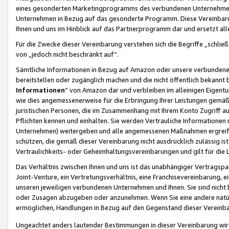
eines gesonderten Marketingprogramms des verbundenen Unternehmens
Unternehmen in Bezug auf das gesonderte Programm. Diese Vereinbarung
Ihnen und uns im Hinblick auf das Partnerprogramm dar und ersetzt al
Für die Zwecke dieser Vereinbarung verstehen sich die Begriffe „schließ
von „jedoch nicht beschränkt auf“.
Sämtliche Informationen in Bezug auf Amazon oder unsere verbunde
bereitstellen oder zugänglich machen und die nicht öffentlich bekannt bz
Informationen
“ von Amazon dar und verbleiben im alleinigen Eigent
wie dies angemessenerweise für die Erbringung Ihrer Leistungen gemäß d
juristischen Personen, die im Zusammenhang mit Ihrem Konto Zugriff au
Pflichten kennen und einhalten. Sie werden Vertrauliche Informationen 
Unternehmen) weitergeben und alle angemessenen Maßnahmen ergreifen
schützen, die gemäß dieser Vereinbarung nicht ausdrücklich zulässig is
Vertraulichkeits- oder Geheimhaltungsvereinbarungen und gilt für die
Das Verhältnis zwischen Ihnen und uns ist das unabhängiger Vertragspa
Joint-Venture, ein Vertretungsverhältnis, eine Franchisevereinbarung, 
unseren jeweiligen verbundenen Unternehmen und Ihnen. Sie sind ni
oder Zusagen abzugeben oder anzunehmen. Wenn Sie eine andere natürli
ermöglichen, Handlungen in Bezug auf den Gegenstand dieser Vereinbar
Ungeachtet anders lautender Bestimmungen in dieser Vereinbarung wird