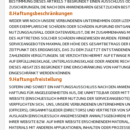
BESTIMMUNG DIESES ARTIKELS 7 BEGRÜNDET EINEN AUSSCHLUSS 
ZUSICHERUNGEN, DIE NACH DEN ANWENDBAREN GESETZLICHEN BE
8.Haftungsbeschränkungen
WEDER WIR NOCH UNSERE VERBUNDENEN UNTERNEHMEN ODER LIZEN
ODER EXEMPLARISCHE SCHÄDEN ODER SCHÄDEN AUFGRUND ENTGANG
NUTZUNGSAUSFALL ODER DATENVERLUST, DIE IM ZUSAMMENHANG MI
DES AUFTRETENS SOLCHER SCHÄDEN HINGEWIESEN WURDEN. FERN
SERVICEANGEBOTEN MAXIMAL DER HÖHE DES GESAMTBETRAGS DER 
ZEITPUNKT DES EREIGNISSES, DAS ZU DEM ZULETZT ENTSTANDENE
ZAHLENDEN VERGÜTUNGEN. SIE VERZICHTEN HIERMIT AUF ETWAIGE 
AUF ERFÜLLUNGSKLAGE, UNTERLASSUNGSKLAGE ODER ANDERE RECHT
DIESES ABSATZES BEGRÜNDET EINE EINSCHRÄNKUNG VON HAFTUNG
EINGESCHRÄNKT WERDEN KÖNNEN.
9.Haftungsfreistellung
SOFERN UND SOWEIT EIN HAFTUNGSAUSSCHLUSS NACH DEN ANWENDB
HAFTUNG FÜR ANGELEGENHEITEN AUS, DIE UNMITTELBAR ODER MITT
WEBSITE (EINSCHLIESSLICH IHRER NUTZUNG DER SERVICEANGEBOTE)
VERPFLICHTEN SICH, UNS, UNSERE VERBUNDENEN UNTERNEHMEN UN
(OFFICERS), ORGANMITGLIEDER (DIRECTORS) UND VERTRETER VON 
AUSLAGEN (EINSCHLIESSLICH ANGEMESSENER ANWALTSGEBÜHREN) FR
IHRER WEBSITE BZW. AUF IHRER WEBSITE ERSCHEINENDEM MATERIAL
MATERIALS MIT ANDEREN APPLIKATIONEN, INHALTEN ODER PROZESSE