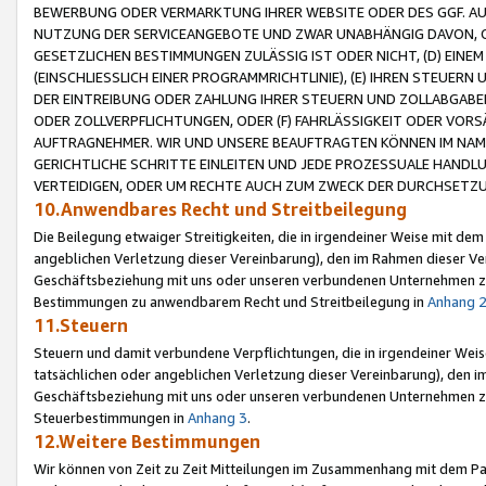
BEWERBUNG ODER VERMARKTUNG IHRER WEBSITE ODER DES GGF. AUF 
NUTZUNG DER SERVICEANGEBOTE UND ZWAR UNABHÄNGIG DAVON, O
GESETZLICHEN BESTIMMUNGEN ZULÄSSIG IST ODER NICHT, (D) EINE
(EINSCHLIESSLICH EINER PROGRAMMRICHTLINIE), (E) IHREN STEUER
DER EINTREIBUNG ODER ZAHLUNG IHRER STEUERN UND ZOLLABGAB
ODER ZOLLVERPFLICHTUNGEN, ODER (F) FAHRLÄSSIGKEIT ODER VORS
AUFTRAGNEHMER. WIR UND UNSERE BEAUFTRAGTEN KÖNNEN IM NAME
GERICHTLICHE SCHRITTE EINLEITEN UND JEDE PROZESSUALE HAND
VERTEIDIGEN, ODER UM RECHTE AUCH ZUM ZWECK DER DURCHSETZU
10.Anwendbares Recht und Streitbeilegung
Die Beilegung etwaiger Streitigkeiten, die in irgendeiner Weise mit de
angeblichen Verletzung dieser Vereinbarung), den im Rahmen dieser Ve
Geschäftsbeziehung mit uns oder unseren verbundenen Unternehmen zu
Bestimmungen zu anwendbarem Recht und Streitbeilegung in
Anhang 
11.Steuern
Steuern und damit verbundene Verpflichtungen, die in irgendeiner Wei
tatsächlichen oder angeblichen Verletzung dieser Vereinbarung), den 
Geschäftsbeziehung mit uns oder unseren verbundenen Unternehmen z
Steuerbestimmungen in
Anhang 3
.
12.Weitere Bestimmungen
Wir können von Zeit zu Zeit Mitteilungen im Zusammenhang mit dem Par