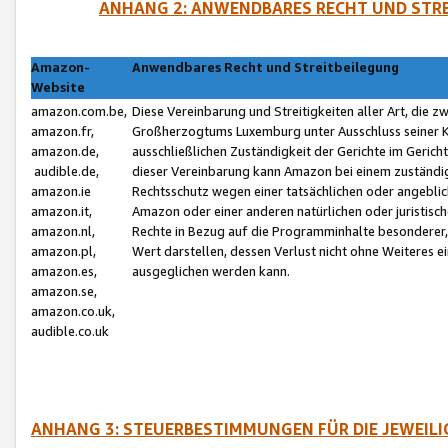
ANHANG 2: ANWENDBARES RECHT UND STRE
Amazon-
Anwendbares Recht und Streitbeilegung
Website
amazon.com.be,
Diese Vereinbarung und Streitigkeiten aller Art, die 
amazon.fr,
Großherzogtums Luxemburg unter Ausschluss seiner Kol
amazon.de,
ausschließlichen Zuständigkeit der Gerichte im Geri
audible.de,
dieser Vereinbarung kann Amazon bei einem zuständig
amazon.ie
Rechtsschutz wegen einer tatsächlichen oder angebli
amazon.it,
Amazon oder einer anderen natürlichen oder juristisc
amazon.nl,
Rechte in Bezug auf die Programminhalte besonderer,
amazon.pl,
Wert darstellen, dessen Verlust nicht ohne Weiteres e
amazon.es,
ausgeglichen werden kann.
amazon.se,
amazon.co.uk,
audible.co.uk
ANHANG 3: STEUERBESTIMMUNGEN FÜR DIE JEWEIL