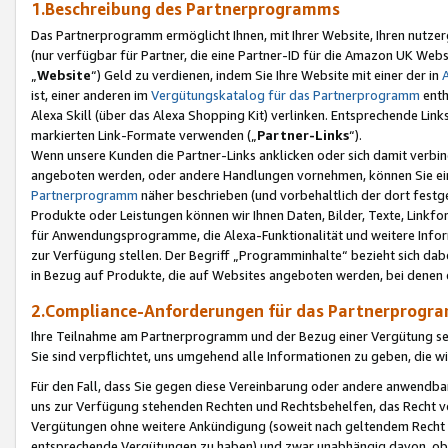
1.Beschreibung des Partnerprogramms
Das Partnerprogramm ermöglicht Ihnen, mit Ihrer Website, Ihren nutzer
(nur verfügbar für Partner, die eine Partner-ID für die Amazon UK We
„
Website
“) Geld zu verdienen, indem Sie Ihre Website mit einer der in
ist, einer anderen im
Vergütungskatalog für das Partnerprogramm
enth
Alexa Skill (über das Alexa Shopping Kit) verlinken. Entsprechende Lin
markierten Link-Formate verwenden („
Partner-Links
“).
Wenn unsere Kunden die Partner-Links anklicken oder sich damit verbi
angeboten werden, oder andere Handlungen vornehmen, können Sie eine
Partnerprogramm
näher beschrieben (und vorbehaltlich der dort festg
Produkte oder Leistungen können wir Ihnen Daten, Bilder, Texte, Linkfo
für Anwendungsprogramme, die Alexa-Funktionalität und weitere Inf
zur Verfügung stellen. Der Begriff „Programminhalte“ bezieht sich dabe
in Bezug auf Produkte, die auf Websites angeboten werden, bei denen 
2.Compliance-Anforderungen für das Partnerprog
Ihre Teilnahme am Partnerprogramm und der Bezug einer Vergütung setz
Sie sind verpflichtet, uns umgehend alle Informationen zu geben, die w
Für den Fall, dass Sie gegen diese Vereinbarung oder andere anwendba
uns zur Verfügung stehenden Rechten und Rechtsbehelfen, das Recht vo
Vergütungen ohne weitere Ankündigung (soweit nach geltendem Recht z
entsprechende Vergütungen zu haben) und zwar unabhängig davon, ob 