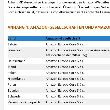
Anhang 4Datenschutzerklärungen für die jeweiligen Amazon-Websites
Diese Anhänge enthalten zur besseren Übersicht Übersetzungen. Sofe
vorgeschrieben ist, gilt im Falle von Abweichungen die englische Fass
ANHANG 1: AMAZON-GESELLSCHAFTEN UND AMAZO
Land
Amazon-Gesellschaft
Belgien
Amazon Europe Core S.à r.l.
Frankreich
Amazon Europe Core S.à r.l.(oder Amazon Fr
entsprechend der Mitteilung)
Deutschland
Amazon Europe Core S.à r.l.
Irland
Amazon Europe Core S.à r.l.
Italien
Amazon Europe Core S.à r.l.
Niederlande
Amazon Europe Core S.à r.l.
Polen
Amazon Europe Core S.à r.l.
Spanien
Amazon Europe Core S.à r.l.
Schweden
Amazon Europe Core S.à r.l.
Vereinigtes Königreich
Amazon Europe Core S.à r.l.