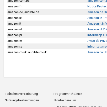
amazon.com.be
amazon.com.b
amazon.fr
Notice:Protec
amazon.de, audible.de
Amazon.de Da
amazon.ie
Amazon.ie Pri
amazon.it
Amazon.it Inf
amazon.nl
Amazon.nl Pri
amazon.pl
Informacja O
amazon.es
Aviso de Priv
amazon.se
Integritetsm
amazon.co.uk, audible.co.uk
Amazon.co.uk 
Teilnahmevereinbarung
Programmrichtlinien
Nutzungsbestimmungen
Kontaktiere uns