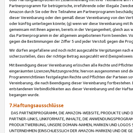
Partnerprogramm für betrügerische, irreführende oder illegale Zwecke
Amazon durch Sie oder Ihre Teilnahme am Partnerprogramm beschädig
dieser Vereinbarung oder den gemäß dieser Vereinbarung von den Vertr
oder künftig unterliegen könnte; (g) wenn wir diese Vereinbarung mit I
gemeinsam mit Ihnen agieren, bereits in der Vergangenheit, gleich aus
das Partnerprogramm in der allgemein angebotenen Form beenden. Vors
gegen die Bestimmungen der Ziffer 5 und jeder Verstoß gegen die Prog
Wir dürfen angefallene und noch nicht ausgezahlte Vergütungen nach 
sicherzustellen, dass der richtige Betrag ausgezahlt wird (beispielsw
Mit Beendigung dieser Vereinbarung erlöschen alle Rechte und Pflichte
eingeräumten Lizenzen/Nutzungsrechte; hiervon ausgenommen sind die in 
Programmrichtlinien festgelegten Rechte und Pflichten der Parteien sow
Vereinbarung, die nach Beendigung dieser Vereinbarung fortbestehen. D
entstandenen Verbindlichkeiten aus dieser Vereinbarung und der Haft
begangen wurde.
7.Haftungsausschlüsse
DAS PARTNERPROGRAMM, DIE AMAZON-WEBSITE, PRODUKTE UND DI
PARTNER-LINKS, LINKFORMATE, INHALTE, DIE ANWENDUNGSPROGR
PRODUKTWERBUNG, UNSERE DOMAIN-NAMEN, MARKEN UND LOGOS S
UNTERNEHMEN (EINSCHLIESSLICH DER AMAZON-MARKEN) UND DIE GE