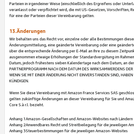
Parteien in irgendeiner Weise (einschließlich des Ergreifens oder Unt
veranlasst oder verpflichtet wird, die mit US-Gesetzen, Vorschriften,
für eine der Parteien dieser Vereinbarung gelten.
13.Änderungen
Wir behalten uns das Recht vor, einzelne oder alle Bestimmungen diese
Änderungsmitteilung, eine geänderte Vereinbarung oder eine geänderte 
über die entsprechende Änderung per E-Mail an Ihre zu diesem Zeitpun
ausgenommen etwaige Erhöhungen der Standardvergütung im Rahmen
Datum, jedoch frühestens sieben Kalendertage nach dem Datum, an de
PARTNERPROGRAMM NACH DEM DATUM DES WIRKSAMWERDENS DER Ä
WENN SIE MIT EINER ÄNDERUNG NICHT EINVERSTANDEN SIND, HABEN S
KÜNDIGEN.
Wenn Sie diese Vereinbarung mit Amazon France Services SAS geschlo
gelten zukünftige Änderungen an dieser Vereinbarung für Sie und Ama
Core S.à r.l. bezieht.
Anhang 1Amazon-Gesellschaften und Amazon-Websites nach Ländern
Anhang 2Anwendbares Recht und Streitbeilegung für die jeweiligen 
Anhang 3Steuerbestimmungen für die jeweiligen Amazon-Websites