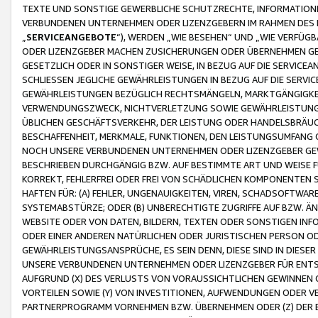
TEXTE UND SONSTIGE GEWERBLICHE SCHUTZRECHTE, INFORMATIONE
VERBUNDENEN UNTERNEHMEN ODER LIZENZGEBERN IM RAHMEN DES
„
SERVICEANGEBOTE
“), WERDEN „WIE BESEHEN“ UND „WIE VERFÜ
ODER LIZENZGEBER MACHEN ZUSICHERUNGEN ODER ÜBERNEHMEN GEW
GESETZLICH ODER IN SONSTIGER WEISE, IN BEZUG AUF DIE SERVI
SCHLIESSEN JEGLICHE GEWÄHRLEISTUNGEN IN BEZUG AUF DIE SERVI
GEWÄHRLEISTUNGEN BEZÜGLICH RECHTSMÄNGELN, MARKTGÄNGIGKEIT
VERWENDUNGSZWECK, NICHTVERLETZUNG SOWIE GEWÄHRLEISTUNGEN 
ÜBLICHEN GESCHÄFTSVERKEHR, DER LEISTUNG ODER HANDELSBRÄUCH
BESCHAFFENHEIT, MERKMALE, FUNKTIONEN, DEN LEISTUNGSUMFANG 
NOCH UNSERE VERBUNDENEN UNTERNEHMEN ODER LIZENZGEBER GEWÄ
BESCHRIEBEN DURCHGÄNGIG BZW. AUF BESTIMMTE ART UND WEISE
KORREKT, FEHLERFREI ODER FREI VON SCHÄDLICHEN KOMPONENTEN
HAFTEN FÜR: (A) FEHLER, UNGENAUIGKEITEN, VIREN, SCHADSOFTW
SYSTEMABSTÜRZE; ODER (B) UNBERECHTIGTE ZUGRIFFE AUF BZW. 
WEBSITE ODER VON DATEN, BILDERN, TEXTEN ODER SONSTIGEN INF
ODER EINER ANDEREN NATÜRLICHEN ODER JURISTISCHEN PERSON OD
GEWÄHRLEISTUNGSANSPRÜCHE, ES SEIN DENN, DIESE SIND IN DIES
UNSERE VERBUNDENEN UNTERNEHMEN ODER LIZENZGEBER FÜR EN
AUFGRUND (X) DES VERLUSTS VON VORAUSSICHTLICHEN GEWINNEN
VORTEILEN SOWIE (Y) VON INVESTITIONEN, AUFWENDUNGEN ODER VE
PARTNERPROGRAMM VORNEHMEN BZW. ÜBERNEHMEN ODER (Z) DER 