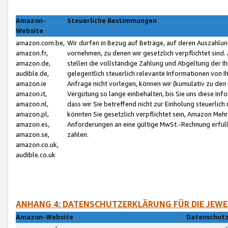
Amazon-
Steuerliche Bestimmungen
Website
amazon.com.be,
Wir dürfen in Bezug auf Beträge, auf deren Auszahlun
amazon.fr,
vornehmen, zu denen wir gesetzlich verpflichtet sind
amazon.de,
stellen die vollständige Zahlung und Abgeltung der 
audible.de,
gelegentlich steuerlich relevante Informationen von I
amazon.ie
Anfrage nicht vorlegen, können wir (kumulativ zu de
amazon.it,
Vergütung so lange einbehalten, bis Sie uns diese Inf
amazon.nl,
dass wir Sie betreffend nicht zur Einholung steuerlich 
amazon.pl,
könnten Sie gesetzlich verpflichtet sein, Amazon Meh
amazon.es,
Anforderungen an eine gültige MwSt.-Rechnung erfüllt
amazon.se,
zahlen.
amazon.co.uk,
audible.co.uk
ANHANG 4: DATENSCHUTZERKLÄRUNG FÜR DIE JEWE
Amazon-Website
Datenschutz