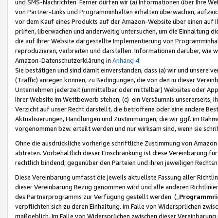
und SMS-Nachrichten. Ferner dürfen wir (a) Informationen über Ihre We
von Partner-Links und Programminhalten erhalten überwachen, aufzei
vor dem Kauf eines Produkts auf der Amazon-Website über einen auf Ih
prüfen, überwachen und anderweitig untersuchen, um die Einhaltung dies
die auf Ihrer Website dargestellte Implementierung von Programminhalt
reproduzieren, verbreiten und darstellen. Informationen darüber, wie w
Amazon-Datenschutzerklärung in
Anhang 4
.
Sie bestätigen und sind damit einverstanden, dass (a) wir und unsere 
(Traffic) anregen können, zu Bedingungen, die von den in dieser Vere
Unternehmen jederzeit (unmittelbar oder mittelbar) Websites oder Appl
Ihrer Website im Wettbewerb stehen, (c) ein Versäumnis unsererseits, I
Verzicht auf unser Recht darstellt, die betroffene oder eine andere B
Aktualisierungen, Handlungen und Zustimmungen, die wir ggf. im Rahme
vorgenommen bzw. erteilt werden und nur wirksam sind, wenn sie schri
Ohne die ausdrückliche vorherige schriftliche Zustimmung von Amazon
abtreten. Vorbehaltlich dieser Einschränkung ist diese Vereinbarung f
rechtlich bindend, gegenüber den Parteien und ihren jeweiligen Rech
Diese Vereinbarung umfasst die jeweils aktuellste Fassung aller Richtli
dieser Vereinbarung Bezug genommen wird und alle anderen Richtlinie
des Partnerprogramms zur Verfügung gestellt werden („
Programmric
verpflichten sich zu deren Einhaltung. Im Falle von Widersprüchen zwi
maßgeblich. Im Falle von Widersprüchen zwischen dieser Vereinbarun