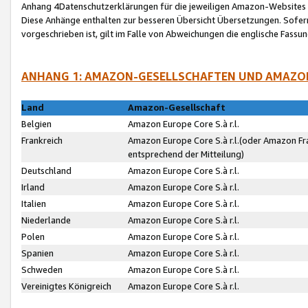
Anhang 4Datenschutzerklärungen für die jeweiligen Amazon-Websites
Diese Anhänge enthalten zur besseren Übersicht Übersetzungen. Sofe
vorgeschrieben ist, gilt im Falle von Abweichungen die englische Fass
ANHANG 1: AMAZON-GESELLSCHAFTEN UND AMAZO
Land
Amazon-Gesellschaft
Belgien
Amazon Europe Core S.à r.l.
Frankreich
Amazon Europe Core S.à r.l.(oder Amazon Fr
entsprechend der Mitteilung)
Deutschland
Amazon Europe Core S.à r.l.
Irland
Amazon Europe Core S.à r.l.
Italien
Amazon Europe Core S.à r.l.
Niederlande
Amazon Europe Core S.à r.l.
Polen
Amazon Europe Core S.à r.l.
Spanien
Amazon Europe Core S.à r.l.
Schweden
Amazon Europe Core S.à r.l.
Vereinigtes Königreich
Amazon Europe Core S.à r.l.