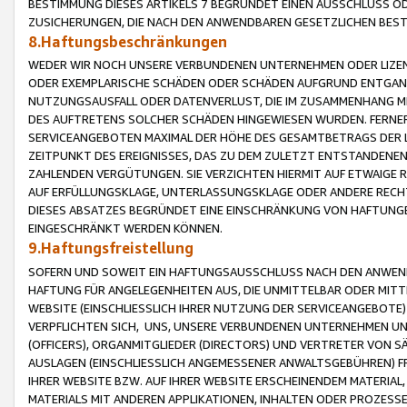
BESTIMMUNG DIESES ARTIKELS 7 BEGRÜNDET EINEN AUSSCHLUSS 
ZUSICHERUNGEN, DIE NACH DEN ANWENDBAREN GESETZLICHEN BE
8.Haftungsbeschränkungen
WEDER WIR NOCH UNSERE VERBUNDENEN UNTERNEHMEN ODER LIZEN
ODER EXEMPLARISCHE SCHÄDEN ODER SCHÄDEN AUFGRUND ENTGANG
NUTZUNGSAUSFALL ODER DATENVERLUST, DIE IM ZUSAMMENHANG MI
DES AUFTRETENS SOLCHER SCHÄDEN HINGEWIESEN WURDEN. FERN
SERVICEANGEBOTEN MAXIMAL DER HÖHE DES GESAMTBETRAGS DER 
ZEITPUNKT DES EREIGNISSES, DAS ZU DEM ZULETZT ENTSTANDENE
ZAHLENDEN VERGÜTUNGEN. SIE VERZICHTEN HIERMIT AUF ETWAIGE 
AUF ERFÜLLUNGSKLAGE, UNTERLASSUNGSKLAGE ODER ANDERE RECHT
DIESES ABSATZES BEGRÜNDET EINE EINSCHRÄNKUNG VON HAFTUNG
EINGESCHRÄNKT WERDEN KÖNNEN.
9.Haftungsfreistellung
SOFERN UND SOWEIT EIN HAFTUNGSAUSSCHLUSS NACH DEN ANWENDB
HAFTUNG FÜR ANGELEGENHEITEN AUS, DIE UNMITTELBAR ODER MITT
WEBSITE (EINSCHLIESSLICH IHRER NUTZUNG DER SERVICEANGEBOTE)
VERPFLICHTEN SICH, UNS, UNSERE VERBUNDENEN UNTERNEHMEN UN
(OFFICERS), ORGANMITGLIEDER (DIRECTORS) UND VERTRETER VON 
AUSLAGEN (EINSCHLIESSLICH ANGEMESSENER ANWALTSGEBÜHREN) FR
IHRER WEBSITE BZW. AUF IHRER WEBSITE ERSCHEINENDEM MATERIAL
MATERIALS MIT ANDEREN APPLIKATIONEN, INHALTEN ODER PROZESSE