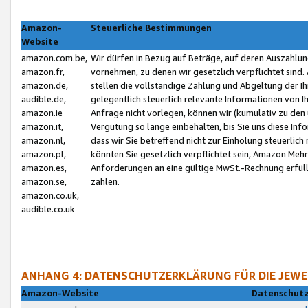
Amazon-
Steuerliche Bestimmungen
Website
amazon.com.be,
Wir dürfen in Bezug auf Beträge, auf deren Auszahlun
amazon.fr,
vornehmen, zu denen wir gesetzlich verpflichtet sind
amazon.de,
stellen die vollständige Zahlung und Abgeltung der 
audible.de,
gelegentlich steuerlich relevante Informationen von I
amazon.ie
Anfrage nicht vorlegen, können wir (kumulativ zu de
amazon.it,
Vergütung so lange einbehalten, bis Sie uns diese Inf
amazon.nl,
dass wir Sie betreffend nicht zur Einholung steuerlich 
amazon.pl,
könnten Sie gesetzlich verpflichtet sein, Amazon Meh
amazon.es,
Anforderungen an eine gültige MwSt.-Rechnung erfüllt
amazon.se,
zahlen.
amazon.co.uk,
audible.co.uk
ANHANG 4: DATENSCHUTZERKLÄRUNG FÜR DIE JEWE
Amazon-Website
Datenschutz