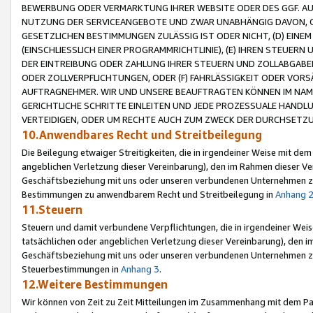
BEWERBUNG ODER VERMARKTUNG IHRER WEBSITE ODER DES GGF. AUF 
NUTZUNG DER SERVICEANGEBOTE UND ZWAR UNABHÄNGIG DAVON, O
GESETZLICHEN BESTIMMUNGEN ZULÄSSIG IST ODER NICHT, (D) EINE
(EINSCHLIESSLICH EINER PROGRAMMRICHTLINIE), (E) IHREN STEUER
DER EINTREIBUNG ODER ZAHLUNG IHRER STEUERN UND ZOLLABGAB
ODER ZOLLVERPFLICHTUNGEN, ODER (F) FAHRLÄSSIGKEIT ODER VORS
AUFTRAGNEHMER. WIR UND UNSERE BEAUFTRAGTEN KÖNNEN IM NAME
GERICHTLICHE SCHRITTE EINLEITEN UND JEDE PROZESSUALE HAND
VERTEIDIGEN, ODER UM RECHTE AUCH ZUM ZWECK DER DURCHSETZU
10.Anwendbares Recht und Streitbeilegung
Die Beilegung etwaiger Streitigkeiten, die in irgendeiner Weise mit de
angeblichen Verletzung dieser Vereinbarung), den im Rahmen dieser Ve
Geschäftsbeziehung mit uns oder unseren verbundenen Unternehmen zu
Bestimmungen zu anwendbarem Recht und Streitbeilegung in
Anhang 
11.Steuern
Steuern und damit verbundene Verpflichtungen, die in irgendeiner Wei
tatsächlichen oder angeblichen Verletzung dieser Vereinbarung), den 
Geschäftsbeziehung mit uns oder unseren verbundenen Unternehmen z
Steuerbestimmungen in
Anhang 3
.
12.Weitere Bestimmungen
Wir können von Zeit zu Zeit Mitteilungen im Zusammenhang mit dem Par