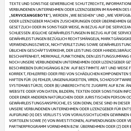
TEXTE UND SONSTIGE GEWERBLICHE SCHUTZRECHTE, INFORMATIONE
VERBUNDENEN UNTERNEHMEN ODER LIZENZGEBERN IM RAHMEN DES
„
SERVICEANGEBOTE
“), WERDEN „WIE BESEHEN“ UND „WIE VERFÜ
ODER LIZENZGEBER MACHEN ZUSICHERUNGEN ODER ÜBERNEHMEN GEW
GESETZLICH ODER IN SONSTIGER WEISE, IN BEZUG AUF DIE SERVI
SCHLIESSEN JEGLICHE GEWÄHRLEISTUNGEN IN BEZUG AUF DIE SERVI
GEWÄHRLEISTUNGEN BEZÜGLICH RECHTSMÄNGELN, MARKTGÄNGIGKEIT
VERWENDUNGSZWECK, NICHTVERLETZUNG SOWIE GEWÄHRLEISTUNGEN 
ÜBLICHEN GESCHÄFTSVERKEHR, DER LEISTUNG ODER HANDELSBRÄUCH
BESCHAFFENHEIT, MERKMALE, FUNKTIONEN, DEN LEISTUNGSUMFANG 
NOCH UNSERE VERBUNDENEN UNTERNEHMEN ODER LIZENZGEBER GEWÄ
BESCHRIEBEN DURCHGÄNGIG BZW. AUF BESTIMMTE ART UND WEISE
KORREKT, FEHLERFREI ODER FREI VON SCHÄDLICHEN KOMPONENTEN
HAFTEN FÜR: (A) FEHLER, UNGENAUIGKEITEN, VIREN, SCHADSOFTW
SYSTEMABSTÜRZE; ODER (B) UNBERECHTIGTE ZUGRIFFE AUF BZW. 
WEBSITE ODER VON DATEN, BILDERN, TEXTEN ODER SONSTIGEN INF
ODER EINER ANDEREN NATÜRLICHEN ODER JURISTISCHEN PERSON OD
GEWÄHRLEISTUNGSANSPRÜCHE, ES SEIN DENN, DIESE SIND IN DIES
UNSERE VERBUNDENEN UNTERNEHMEN ODER LIZENZGEBER FÜR EN
AUFGRUND (X) DES VERLUSTS VON VORAUSSICHTLICHEN GEWINNEN
VORTEILEN SOWIE (Y) VON INVESTITIONEN, AUFWENDUNGEN ODER VE
PARTNERPROGRAMM VORNEHMEN BZW. ÜBERNEHMEN ODER (Z) DER 