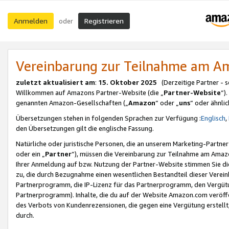
Anmelden
Registrieren
oder
Vereinbarung zur Teilnahme am 
zuletzt aktualisiert am
:
15. Oktober 2025
(Derzeitige Partner - 
Willkommen auf Amazons Partner-Website (die „
Partner-Website
“)
genannten Amazon-Gesellschaften („
Amazon
“ oder „
uns
“ oder ähnli
Übersetzungen stehen in folgenden Sprachen zur Verfügung :
Englisch
,
den Übersetzungen gilt die englische Fassung.
Natürliche oder juristische Personen, die an unserem Marketing-Partn
oder ein „
Partner
“), müssen die Vereinbarung zur Teilnahme am Ama
Ihrer Anmeldung auf bzw. Nutzung der Partner-Website stimmen Sie die
zu, die durch Bezugnahme einen wesentlichen Bestandteil dieser Verei
Partnerprogramm, die IP-Lizenz für das Partnerprogramm, den Vergütu
Partnerprogramm). Inhalte, die du auf der Website Amazon.com veröffe
des Verbots von Kundenrezensionen, die gegen eine Vergütung erstellt, 
durch.