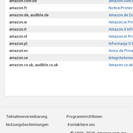
amazon.com.be
amazon.com.b
amazon.fr
Notice:Protec
amazon.de, audible.de
Amazon.de Da
amazon.ie
Amazon.ie Pri
amazon.it
Amazon.it Inf
amazon.nl
Amazon.nl Pri
amazon.pl
Informacja O
amazon.es
Aviso de Priv
amazon.se
Integritetsm
amazon.co.uk, audible.co.uk
Amazon.co.uk 
Teilnahmevereinbarung
Programmrichtlinien
Nutzungsbestimmungen
Kontaktiere uns