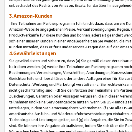
unbeschadet des Rechts von Amazon, Ersatz für darüber hinausgehen
3.Amazon-Kunden
Ihre Teilnahme am Partnerprogramm führt nicht dazu, dass unsere Kun
Amazon-Website angegebenen Preise, Verkaufsbedingungen, Regeln, Ri
Produktverkäufe für diese Kunden und können jederzeit geändert werde
sich einer unserer Kunden in einer Angelegenheit an Sie wenden, die 
Kunden mitteilen, dass er für Kundenservice-Fragen den auf der Ama
4.Gewährleistungen
Sie gewährleisten und sichern zu, dass (a) Sie gemäß dieser Vereinba
betreiben werden; (b) weder Ihre Teilnahme am Partnerprogramm noch d
Bestimmungen, Verordnungen, Vorschriften, Anordnungen, Konzessionen,
Gerichtsurteile und -beschlüsse oder andere Auflagen einer für Sie zu
Datenschutz, Werbung und Marketing) verstoßen; (c) Sie rechtswirksam 
nicht geschäftsfähig sind); (d) Sie den Nutzen der Teilnahme am Partne
Zusicherungen, Garantien oder Aussagen verlassen, die in dieser Verein
teilnehmen und keine Serviceangebote nutzen, wenn Sie US-Handelssa
unterliegen, in dem Sie Serviceangebote wahrnehmen; (f) Sie alle US
amerikanische Ausfuhr- und Wiederausfuhrbeschränkungen einhalten, 
Technologie und Leistungen gelten, und (g) die Angaben, die Sie im 
sind. Sie können Ihre Angaben aktualisieren, indem Sie sich über die 
Wir machen keine Zusicherungen und übernehmen keine Gewährleistun