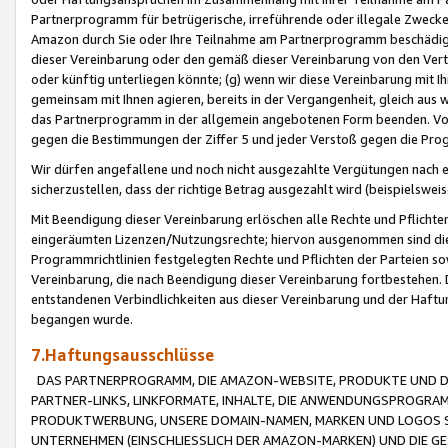
Partnerprogramm für betrügerische, irreführende oder illegale Zwecke
Amazon durch Sie oder Ihre Teilnahme am Partnerprogramm beschädig
dieser Vereinbarung oder den gemäß dieser Vereinbarung von den Vertr
oder künftig unterliegen könnte; (g) wenn wir diese Vereinbarung mit I
gemeinsam mit Ihnen agieren, bereits in der Vergangenheit, gleich aus
das Partnerprogramm in der allgemein angebotenen Form beenden. Vors
gegen die Bestimmungen der Ziffer 5 und jeder Verstoß gegen die Prog
Wir dürfen angefallene und noch nicht ausgezahlte Vergütungen nach 
sicherzustellen, dass der richtige Betrag ausgezahlt wird (beispielsw
Mit Beendigung dieser Vereinbarung erlöschen alle Rechte und Pflichte
eingeräumten Lizenzen/Nutzungsrechte; hiervon ausgenommen sind die in 
Programmrichtlinien festgelegten Rechte und Pflichten der Parteien sow
Vereinbarung, die nach Beendigung dieser Vereinbarung fortbestehen. D
entstandenen Verbindlichkeiten aus dieser Vereinbarung und der Haft
begangen wurde.
7.Haftungsausschlüsse
DAS PARTNERPROGRAMM, DIE AMAZON-WEBSITE, PRODUKTE UND DI
PARTNER-LINKS, LINKFORMATE, INHALTE, DIE ANWENDUNGSPROGR
PRODUKTWERBUNG, UNSERE DOMAIN-NAMEN, MARKEN UND LOGOS S
UNTERNEHMEN (EINSCHLIESSLICH DER AMAZON-MARKEN) UND DIE GE