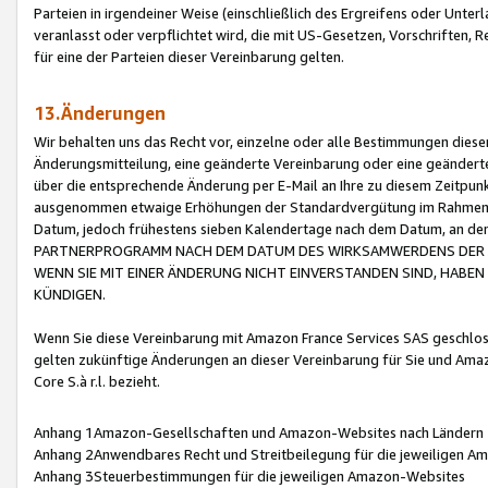
Parteien in irgendeiner Weise (einschließlich des Ergreifens oder Unt
veranlasst oder verpflichtet wird, die mit US-Gesetzen, Vorschriften,
für eine der Parteien dieser Vereinbarung gelten.
13.Änderungen
Wir behalten uns das Recht vor, einzelne oder alle Bestimmungen diese
Änderungsmitteilung, eine geänderte Vereinbarung oder eine geänderte 
über die entsprechende Änderung per E-Mail an Ihre zu diesem Zeitpun
ausgenommen etwaige Erhöhungen der Standardvergütung im Rahmen
Datum, jedoch frühestens sieben Kalendertage nach dem Datum, an de
PARTNERPROGRAMM NACH DEM DATUM DES WIRKSAMWERDENS DER Ä
WENN SIE MIT EINER ÄNDERUNG NICHT EINVERSTANDEN SIND, HABEN S
KÜNDIGEN.
Wenn Sie diese Vereinbarung mit Amazon France Services SAS geschlo
gelten zukünftige Änderungen an dieser Vereinbarung für Sie und Ama
Core S.à r.l. bezieht.
Anhang 1Amazon-Gesellschaften und Amazon-Websites nach Ländern
Anhang 2Anwendbares Recht und Streitbeilegung für die jeweiligen 
Anhang 3Steuerbestimmungen für die jeweiligen Amazon-Websites