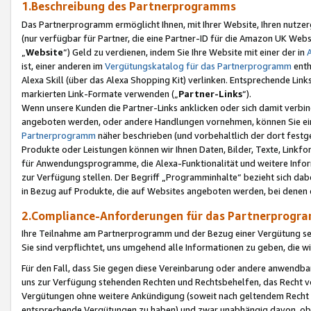
1.Beschreibung des Partnerprogramms
Das Partnerprogramm ermöglicht Ihnen, mit Ihrer Website, Ihren nutzer
(nur verfügbar für Partner, die eine Partner-ID für die Amazon UK We
„
Website
“) Geld zu verdienen, indem Sie Ihre Website mit einer der in
ist, einer anderen im
Vergütungskatalog für das Partnerprogramm
enth
Alexa Skill (über das Alexa Shopping Kit) verlinken. Entsprechende Lin
markierten Link-Formate verwenden („
Partner-Links
“).
Wenn unsere Kunden die Partner-Links anklicken oder sich damit verbi
angeboten werden, oder andere Handlungen vornehmen, können Sie eine
Partnerprogramm
näher beschrieben (und vorbehaltlich der dort festg
Produkte oder Leistungen können wir Ihnen Daten, Bilder, Texte, Linkfo
für Anwendungsprogramme, die Alexa-Funktionalität und weitere Inf
zur Verfügung stellen. Der Begriff „Programminhalte“ bezieht sich dabe
in Bezug auf Produkte, die auf Websites angeboten werden, bei denen 
2.Compliance-Anforderungen für das Partnerprog
Ihre Teilnahme am Partnerprogramm und der Bezug einer Vergütung setz
Sie sind verpflichtet, uns umgehend alle Informationen zu geben, die w
Für den Fall, dass Sie gegen diese Vereinbarung oder andere anwendba
uns zur Verfügung stehenden Rechten und Rechtsbehelfen, das Recht vo
Vergütungen ohne weitere Ankündigung (soweit nach geltendem Recht z
entsprechende Vergütungen zu haben) und zwar unabhängig davon, ob 