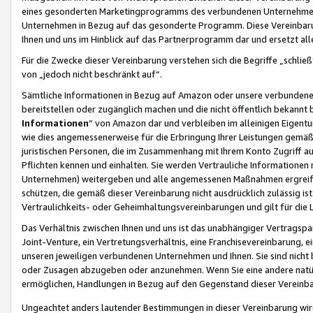
eines gesonderten Marketingprogramms des verbundenen Unternehmens
Unternehmen in Bezug auf das gesonderte Programm. Diese Vereinbarung
Ihnen und uns im Hinblick auf das Partnerprogramm dar und ersetzt al
Für die Zwecke dieser Vereinbarung verstehen sich die Begriffe „schließ
von „jedoch nicht beschränkt auf“.
Sämtliche Informationen in Bezug auf Amazon oder unsere verbunde
bereitstellen oder zugänglich machen und die nicht öffentlich bekannt bz
Informationen
“ von Amazon dar und verbleiben im alleinigen Eigent
wie dies angemessenerweise für die Erbringung Ihrer Leistungen gemäß d
juristischen Personen, die im Zusammenhang mit Ihrem Konto Zugriff au
Pflichten kennen und einhalten. Sie werden Vertrauliche Informationen 
Unternehmen) weitergeben und alle angemessenen Maßnahmen ergreifen
schützen, die gemäß dieser Vereinbarung nicht ausdrücklich zulässig is
Vertraulichkeits- oder Geheimhaltungsvereinbarungen und gilt für die
Das Verhältnis zwischen Ihnen und uns ist das unabhängiger Vertragspa
Joint-Venture, ein Vertretungsverhältnis, eine Franchisevereinbarung, 
unseren jeweiligen verbundenen Unternehmen und Ihnen. Sie sind ni
oder Zusagen abzugeben oder anzunehmen. Wenn Sie eine andere natürli
ermöglichen, Handlungen in Bezug auf den Gegenstand dieser Vereinbar
Ungeachtet anders lautender Bestimmungen in dieser Vereinbarung wird