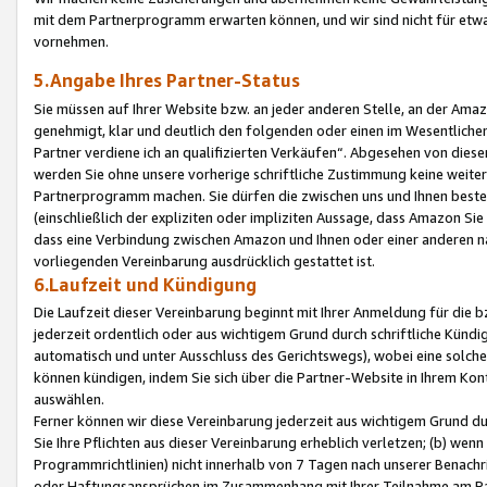
mit dem Partnerprogramm erwarten können, und wir sind nicht für etwa
vornehmen.
5.Angabe Ihres Partner-Status
Sie müssen auf Ihrer Website bzw. an jeder anderen Stelle, an der Am
genehmigt, klar und deutlich den folgenden oder einen im Wesentlichen
Partner verdiene ich an qualifizierten Verkäufen“. Abgesehen von die
werden Sie ohne unsere vorherige schriftliche Zustimmung keine weite
Partnerprogramm machen. Sie dürfen die zwischen uns und Ihnen best
(einschließlich der expliziten oder impliziten Aussage, dass Amazon Si
dass eine Verbindung zwischen Amazon und Ihnen oder einer anderen natü
vorliegenden Vereinbarung ausdrücklich gestattet ist.
6.Laufzeit und Kündigung
Die Laufzeit dieser Vereinbarung beginnt mit Ihrer Anmeldung für die 
jederzeit ordentlich oder aus wichtigem Grund durch schriftliche Kündi
automatisch und unter Ausschluss des Gerichtswegs), wobei eine solch
können kündigen, indem Sie sich über die Partner-Website in Ihrem Ko
auswählen.
Ferner können wir diese Vereinbarung jederzeit aus wichtigem Grund dur
Sie Ihre Pflichten aus dieser Vereinbarung erheblich verletzen; (b) wen
Programmrichtlinien) nicht innerhalb von 7 Tagen nach unserer Benachr
oder Haftungsansprüchen im Zusammenhang mit Ihrer Teilnahme am Pa