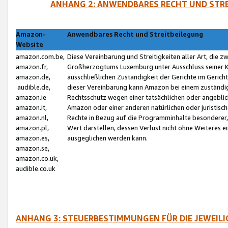
ANHANG 2: ANWENDBARES RECHT UND STRE
Amazon-
Anwendbares Recht und Streitbeilegung
Website
amazon.com.be,
Diese Vereinbarung und Streitigkeiten aller Art, die 
amazon.fr,
Großherzogtums Luxemburg unter Ausschluss seiner Kol
amazon.de,
ausschließlichen Zuständigkeit der Gerichte im Geri
audible.de,
dieser Vereinbarung kann Amazon bei einem zuständig
amazon.ie
Rechtsschutz wegen einer tatsächlichen oder angebli
amazon.it,
Amazon oder einer anderen natürlichen oder juristisc
amazon.nl,
Rechte in Bezug auf die Programminhalte besonderer,
amazon.pl,
Wert darstellen, dessen Verlust nicht ohne Weiteres e
amazon.es,
ausgeglichen werden kann.
amazon.se,
amazon.co.uk,
audible.co.uk
ANHANG 3: STEUERBESTIMMUNGEN FÜR DIE JEWEIL