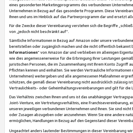
eines gesonderten Marketingprogramms des verbundenen Unternehmens
Unternehmen in Bezug auf das gesonderte Programm. Diese Vereinbarung
Ihnen und uns im Hinblick auf das Partnerprogramm dar und ersetzt al
Für die Zwecke dieser Vereinbarung verstehen sich die Begriffe „schließ
von „jedoch nicht beschränkt auf“.
Sämtliche Informationen in Bezug auf Amazon oder unsere verbunde
bereitstellen oder zugänglich machen und die nicht öffentlich bekannt bz
Informationen
“ von Amazon dar und verbleiben im alleinigen Eigent
wie dies angemessenerweise für die Erbringung Ihrer Leistungen gemäß d
juristischen Personen, die im Zusammenhang mit Ihrem Konto Zugriff au
Pflichten kennen und einhalten. Sie werden Vertrauliche Informationen 
Unternehmen) weitergeben und alle angemessenen Maßnahmen ergreifen
schützen, die gemäß dieser Vereinbarung nicht ausdrücklich zulässig is
Vertraulichkeits- oder Geheimhaltungsvereinbarungen und gilt für die
Das Verhältnis zwischen Ihnen und uns ist das unabhängiger Vertragspa
Joint-Venture, ein Vertretungsverhältnis, eine Franchisevereinbarung, 
unseren jeweiligen verbundenen Unternehmen und Ihnen. Sie sind ni
oder Zusagen abzugeben oder anzunehmen. Wenn Sie eine andere natürli
ermöglichen, Handlungen in Bezug auf den Gegenstand dieser Vereinbar
Ungeachtet anders lautender Bestimmungen in dieser Vereinbarung wird