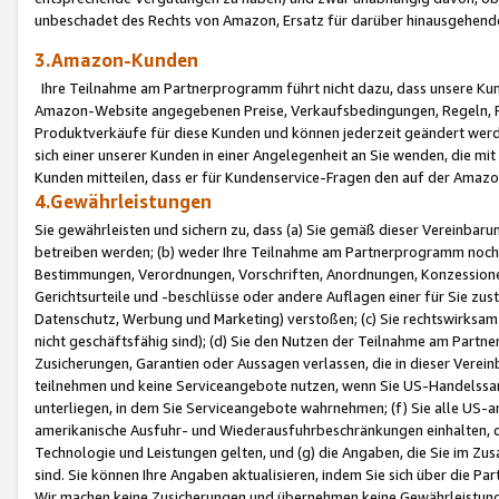
unbeschadet des Rechts von Amazon, Ersatz für darüber hinausgehen
3.Amazon-Kunden
Ihre Teilnahme am Partnerprogramm führt nicht dazu, dass unsere Kun
Amazon-Website angegebenen Preise, Verkaufsbedingungen, Regeln, Ri
Produktverkäufe für diese Kunden und können jederzeit geändert werde
sich einer unserer Kunden in einer Angelegenheit an Sie wenden, die 
Kunden mitteilen, dass er für Kundenservice-Fragen den auf der Ama
4.Gewährleistungen
Sie gewährleisten und sichern zu, dass (a) Sie gemäß dieser Vereinba
betreiben werden; (b) weder Ihre Teilnahme am Partnerprogramm noch d
Bestimmungen, Verordnungen, Vorschriften, Anordnungen, Konzessionen,
Gerichtsurteile und -beschlüsse oder andere Auflagen einer für Sie zu
Datenschutz, Werbung und Marketing) verstoßen; (c) Sie rechtswirksam 
nicht geschäftsfähig sind); (d) Sie den Nutzen der Teilnahme am Partne
Zusicherungen, Garantien oder Aussagen verlassen, die in dieser Verein
teilnehmen und keine Serviceangebote nutzen, wenn Sie US-Handelssa
unterliegen, in dem Sie Serviceangebote wahrnehmen; (f) Sie alle US
amerikanische Ausfuhr- und Wiederausfuhrbeschränkungen einhalten, 
Technologie und Leistungen gelten, und (g) die Angaben, die Sie im 
sind. Sie können Ihre Angaben aktualisieren, indem Sie sich über die 
Wir machen keine Zusicherungen und übernehmen keine Gewährleistun