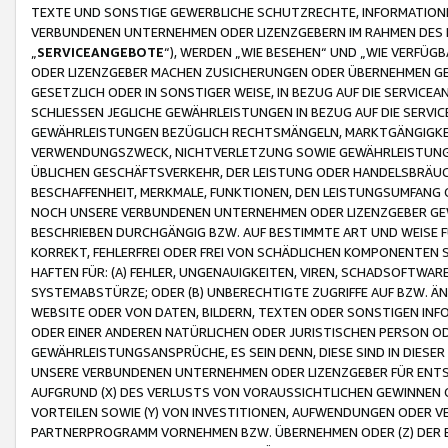
TEXTE UND SONSTIGE GEWERBLICHE SCHUTZRECHTE, INFORMATIONE
VERBUNDENEN UNTERNEHMEN ODER LIZENZGEBERN IM RAHMEN DES
„
SERVICEANGEBOTE
“), WERDEN „WIE BESEHEN“ UND „WIE VERFÜ
ODER LIZENZGEBER MACHEN ZUSICHERUNGEN ODER ÜBERNEHMEN GEW
GESETZLICH ODER IN SONSTIGER WEISE, IN BEZUG AUF DIE SERVI
SCHLIESSEN JEGLICHE GEWÄHRLEISTUNGEN IN BEZUG AUF DIE SERVI
GEWÄHRLEISTUNGEN BEZÜGLICH RECHTSMÄNGELN, MARKTGÄNGIGKEIT
VERWENDUNGSZWECK, NICHTVERLETZUNG SOWIE GEWÄHRLEISTUNGEN 
ÜBLICHEN GESCHÄFTSVERKEHR, DER LEISTUNG ODER HANDELSBRÄUCH
BESCHAFFENHEIT, MERKMALE, FUNKTIONEN, DEN LEISTUNGSUMFANG 
NOCH UNSERE VERBUNDENEN UNTERNEHMEN ODER LIZENZGEBER GEWÄ
BESCHRIEBEN DURCHGÄNGIG BZW. AUF BESTIMMTE ART UND WEISE
KORREKT, FEHLERFREI ODER FREI VON SCHÄDLICHEN KOMPONENTEN
HAFTEN FÜR: (A) FEHLER, UNGENAUIGKEITEN, VIREN, SCHADSOFTW
SYSTEMABSTÜRZE; ODER (B) UNBERECHTIGTE ZUGRIFFE AUF BZW. 
WEBSITE ODER VON DATEN, BILDERN, TEXTEN ODER SONSTIGEN INF
ODER EINER ANDEREN NATÜRLICHEN ODER JURISTISCHEN PERSON OD
GEWÄHRLEISTUNGSANSPRÜCHE, ES SEIN DENN, DIESE SIND IN DIES
UNSERE VERBUNDENEN UNTERNEHMEN ODER LIZENZGEBER FÜR EN
AUFGRUND (X) DES VERLUSTS VON VORAUSSICHTLICHEN GEWINNEN
VORTEILEN SOWIE (Y) VON INVESTITIONEN, AUFWENDUNGEN ODER VE
PARTNERPROGRAMM VORNEHMEN BZW. ÜBERNEHMEN ODER (Z) DER 