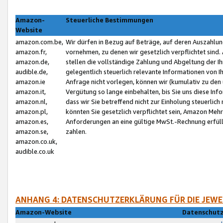
Amazon-
Steuerliche Bestimmungen
Website
amazon.com.be,
Wir dürfen in Bezug auf Beträge, auf deren Auszahlun
amazon.fr,
vornehmen, zu denen wir gesetzlich verpflichtet sind
amazon.de,
stellen die vollständige Zahlung und Abgeltung der 
audible.de,
gelegentlich steuerlich relevante Informationen von I
amazon.ie
Anfrage nicht vorlegen, können wir (kumulativ zu de
amazon.it,
Vergütung so lange einbehalten, bis Sie uns diese Inf
amazon.nl,
dass wir Sie betreffend nicht zur Einholung steuerlich 
amazon.pl,
könnten Sie gesetzlich verpflichtet sein, Amazon Meh
amazon.es,
Anforderungen an eine gültige MwSt.-Rechnung erfüllt
amazon.se,
zahlen.
amazon.co.uk,
audible.co.uk
ANHANG 4: DATENSCHUTZERKLÄRUNG FÜR DIE JEWE
Amazon-Website
Datenschutz