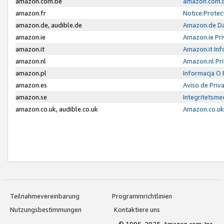
amazon.com.be
amazon.com.b
amazon.fr
Notice:Protec
amazon.de, audible.de
Amazon.de Da
amazon.ie
Amazon.ie Pri
amazon.it
Amazon.it Inf
amazon.nl
Amazon.nl Pri
amazon.pl
Informacja O
amazon.es
Aviso de Priv
amazon.se
Integritetsm
amazon.co.uk, audible.co.uk
Amazon.co.uk 
Teilnahmevereinbarung
Programmrichtlinien
Nutzungsbestimmungen
Kontaktiere uns