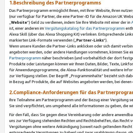
1.Beschreibung des Partnerprogramms
Das Partnerprogramm ermöglicht Ihnen, mit Ihrer Website, Ihren nutzer
(nur verfügbar für Partner, die eine Partner-ID für die Amazon UK We
„
Website
“) Geld zu verdienen, indem Sie Ihre Website mit einer der in
ist, einer anderen im
Vergütungskatalog für das Partnerprogramm
enth
Alexa Skill (über das Alexa Shopping Kit) verlinken. Entsprechende Lin
markierten Link-Formate verwenden („
Partner-Links
“).
Wenn unsere Kunden die Partner-Links anklicken oder sich damit verbi
angeboten werden, oder andere Handlungen vornehmen, können Sie eine
Partnerprogramm
näher beschrieben (und vorbehaltlich der dort festg
Produkte oder Leistungen können wir Ihnen Daten, Bilder, Texte, Linkfo
für Anwendungsprogramme, die Alexa-Funktionalität und weitere Inf
zur Verfügung stellen. Der Begriff „Programminhalte“ bezieht sich dabe
in Bezug auf Produkte, die auf Websites angeboten werden, bei denen 
2.Compliance-Anforderungen für das Partnerprog
Ihre Teilnahme am Partnerprogramm und der Bezug einer Vergütung setz
Sie sind verpflichtet, uns umgehend alle Informationen zu geben, die w
Für den Fall, dass Sie gegen diese Vereinbarung oder andere anwendba
uns zur Verfügung stehenden Rechten und Rechtsbehelfen, das Recht vo
Vergütungen ohne weitere Ankündigung (soweit nach geltendem Recht z
entsprechende Vergütungen zu haben) und zwar unabhängig davon, ob 