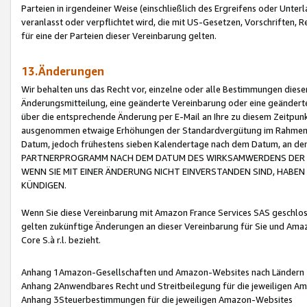
Parteien in irgendeiner Weise (einschließlich des Ergreifens oder Unt
veranlasst oder verpflichtet wird, die mit US-Gesetzen, Vorschriften,
für eine der Parteien dieser Vereinbarung gelten.
13.Änderungen
Wir behalten uns das Recht vor, einzelne oder alle Bestimmungen diese
Änderungsmitteilung, eine geänderte Vereinbarung oder eine geänderte 
über die entsprechende Änderung per E-Mail an Ihre zu diesem Zeitpun
ausgenommen etwaige Erhöhungen der Standardvergütung im Rahmen
Datum, jedoch frühestens sieben Kalendertage nach dem Datum, an de
PARTNERPROGRAMM NACH DEM DATUM DES WIRKSAMWERDENS DER Ä
WENN SIE MIT EINER ÄNDERUNG NICHT EINVERSTANDEN SIND, HABEN S
KÜNDIGEN.
Wenn Sie diese Vereinbarung mit Amazon France Services SAS geschlo
gelten zukünftige Änderungen an dieser Vereinbarung für Sie und Ama
Core S.à r.l. bezieht.
Anhang 1Amazon-Gesellschaften und Amazon-Websites nach Ländern
Anhang 2Anwendbares Recht und Streitbeilegung für die jeweiligen 
Anhang 3Steuerbestimmungen für die jeweiligen Amazon-Websites