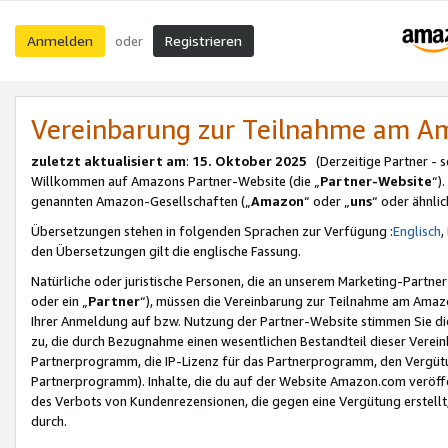
Anmelden
Registrieren
oder
Vereinbarung zur Teilnahme am 
zuletzt aktualisiert am
:
15. Oktober 2025
(Derzeitige Partner - 
Willkommen auf Amazons Partner-Website (die „
Partner-Website
“)
genannten Amazon-Gesellschaften („
Amazon
“ oder „
uns
“ oder ähnli
Übersetzungen stehen in folgenden Sprachen zur Verfügung :
Englisch
,
den Übersetzungen gilt die englische Fassung.
Natürliche oder juristische Personen, die an unserem Marketing-Partn
oder ein „
Partner
“), müssen die Vereinbarung zur Teilnahme am Ama
Ihrer Anmeldung auf bzw. Nutzung der Partner-Website stimmen Sie die
zu, die durch Bezugnahme einen wesentlichen Bestandteil dieser Verei
Partnerprogramm, die IP-Lizenz für das Partnerprogramm, den Vergütu
Partnerprogramm). Inhalte, die du auf der Website Amazon.com veröffe
des Verbots von Kundenrezensionen, die gegen eine Vergütung erstellt, 
durch.