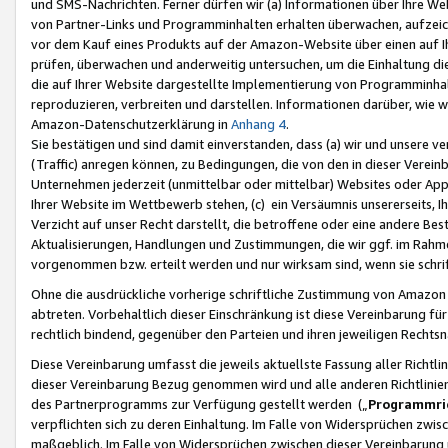
und SMS-Nachrichten. Ferner dürfen wir (a) Informationen über Ihre We
von Partner-Links und Programminhalten erhalten überwachen, aufzei
vor dem Kauf eines Produkts auf der Amazon-Website über einen auf Ih
prüfen, überwachen und anderweitig untersuchen, um die Einhaltung dies
die auf Ihrer Website dargestellte Implementierung von Programminhalt
reproduzieren, verbreiten und darstellen. Informationen darüber, wie w
Amazon-Datenschutzerklärung in
Anhang 4
.
Sie bestätigen und sind damit einverstanden, dass (a) wir und unsere 
(Traffic) anregen können, zu Bedingungen, die von den in dieser Vere
Unternehmen jederzeit (unmittelbar oder mittelbar) Websites oder Appl
Ihrer Website im Wettbewerb stehen, (c) ein Versäumnis unsererseits, I
Verzicht auf unser Recht darstellt, die betroffene oder eine andere B
Aktualisierungen, Handlungen und Zustimmungen, die wir ggf. im Rahme
vorgenommen bzw. erteilt werden und nur wirksam sind, wenn sie schri
Ohne die ausdrückliche vorherige schriftliche Zustimmung von Amazon
abtreten. Vorbehaltlich dieser Einschränkung ist diese Vereinbarung f
rechtlich bindend, gegenüber den Parteien und ihren jeweiligen Rech
Diese Vereinbarung umfasst die jeweils aktuellste Fassung aller Richtli
dieser Vereinbarung Bezug genommen wird und alle anderen Richtlinie
des Partnerprogramms zur Verfügung gestellt werden („
Programmric
verpflichten sich zu deren Einhaltung. Im Falle von Widersprüchen zwi
maßgeblich. Im Falle von Widersprüchen zwischen dieser Vereinbarun