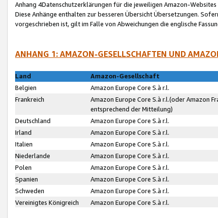
Anhang 4Datenschutzerklärungen für die jeweiligen Amazon-Websites
Diese Anhänge enthalten zur besseren Übersicht Übersetzungen. Sofe
vorgeschrieben ist, gilt im Falle von Abweichungen die englische Fass
ANHANG 1: AMAZON-GESELLSCHAFTEN UND AMAZO
Land
Amazon-Gesellschaft
Belgien
Amazon Europe Core S.à r.l.
Frankreich
Amazon Europe Core S.à r.l.(oder Amazon Fr
entsprechend der Mitteilung)
Deutschland
Amazon Europe Core S.à r.l.
Irland
Amazon Europe Core S.à r.l.
Italien
Amazon Europe Core S.à r.l.
Niederlande
Amazon Europe Core S.à r.l.
Polen
Amazon Europe Core S.à r.l.
Spanien
Amazon Europe Core S.à r.l.
Schweden
Amazon Europe Core S.à r.l.
Vereinigtes Königreich
Amazon Europe Core S.à r.l.