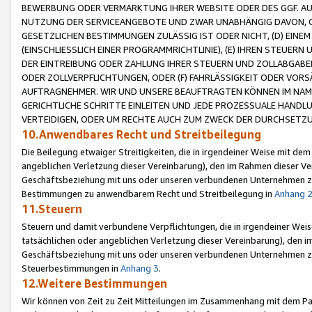
BEWERBUNG ODER VERMARKTUNG IHRER WEBSITE ODER DES GGF. AUF 
NUTZUNG DER SERVICEANGEBOTE UND ZWAR UNABHÄNGIG DAVON, O
GESETZLICHEN BESTIMMUNGEN ZULÄSSIG IST ODER NICHT, (D) EINE
(EINSCHLIESSLICH EINER PROGRAMMRICHTLINIE), (E) IHREN STEUER
DER EINTREIBUNG ODER ZAHLUNG IHRER STEUERN UND ZOLLABGAB
ODER ZOLLVERPFLICHTUNGEN, ODER (F) FAHRLÄSSIGKEIT ODER VORS
AUFTRAGNEHMER. WIR UND UNSERE BEAUFTRAGTEN KÖNNEN IM NAME
GERICHTLICHE SCHRITTE EINLEITEN UND JEDE PROZESSUALE HAND
VERTEIDIGEN, ODER UM RECHTE AUCH ZUM ZWECK DER DURCHSETZU
10.Anwendbares Recht und Streitbeilegung
Die Beilegung etwaiger Streitigkeiten, die in irgendeiner Weise mit de
angeblichen Verletzung dieser Vereinbarung), den im Rahmen dieser Ve
Geschäftsbeziehung mit uns oder unseren verbundenen Unternehmen zu
Bestimmungen zu anwendbarem Recht und Streitbeilegung in
Anhang 
11.Steuern
Steuern und damit verbundene Verpflichtungen, die in irgendeiner Wei
tatsächlichen oder angeblichen Verletzung dieser Vereinbarung), den 
Geschäftsbeziehung mit uns oder unseren verbundenen Unternehmen z
Steuerbestimmungen in
Anhang 3
.
12.Weitere Bestimmungen
Wir können von Zeit zu Zeit Mitteilungen im Zusammenhang mit dem Par