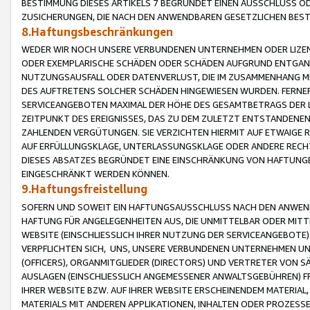
BESTIMMUNG DIESES ARTIKELS 7 BEGRÜNDET EINEN AUSSCHLUSS 
ZUSICHERUNGEN, DIE NACH DEN ANWENDBAREN GESETZLICHEN BE
8.Haftungsbeschränkungen
WEDER WIR NOCH UNSERE VERBUNDENEN UNTERNEHMEN ODER LIZEN
ODER EXEMPLARISCHE SCHÄDEN ODER SCHÄDEN AUFGRUND ENTGANG
NUTZUNGSAUSFALL ODER DATENVERLUST, DIE IM ZUSAMMENHANG MI
DES AUFTRETENS SOLCHER SCHÄDEN HINGEWIESEN WURDEN. FERN
SERVICEANGEBOTEN MAXIMAL DER HÖHE DES GESAMTBETRAGS DER 
ZEITPUNKT DES EREIGNISSES, DAS ZU DEM ZULETZT ENTSTANDENE
ZAHLENDEN VERGÜTUNGEN. SIE VERZICHTEN HIERMIT AUF ETWAIGE 
AUF ERFÜLLUNGSKLAGE, UNTERLASSUNGSKLAGE ODER ANDERE RECHT
DIESES ABSATZES BEGRÜNDET EINE EINSCHRÄNKUNG VON HAFTUNG
EINGESCHRÄNKT WERDEN KÖNNEN.
9.Haftungsfreistellung
SOFERN UND SOWEIT EIN HAFTUNGSAUSSCHLUSS NACH DEN ANWENDB
HAFTUNG FÜR ANGELEGENHEITEN AUS, DIE UNMITTELBAR ODER MITT
WEBSITE (EINSCHLIESSLICH IHRER NUTZUNG DER SERVICEANGEBOTE)
VERPFLICHTEN SICH, UNS, UNSERE VERBUNDENEN UNTERNEHMEN UN
(OFFICERS), ORGANMITGLIEDER (DIRECTORS) UND VERTRETER VON 
AUSLAGEN (EINSCHLIESSLICH ANGEMESSENER ANWALTSGEBÜHREN) FR
IHRER WEBSITE BZW. AUF IHRER WEBSITE ERSCHEINENDEM MATERIAL
MATERIALS MIT ANDEREN APPLIKATIONEN, INHALTEN ODER PROZESSE