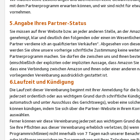
mit dem Partnerprogramm erwarten können, und wir sind nicht für etwa
vornehmen.
5.Angabe Ihres Partner-Status
Sie müssen auf Ihrer Website bzw. an jeder anderen Stelle, an der Am
genehmigt, klar und deutlich den folgenden oder einen im Wesentlichen
Partner verdiene ich an qualifizierten Verkäufen“. Abgesehen von die
werden Sie ohne unsere vorherige schriftliche Zustimmung keine weite
Partnerprogramm machen. Sie dürfen die zwischen uns und Ihnen best
(einschließlich der expliziten oder impliziten Aussage, dass Amazon Si
dass eine Verbindung zwischen Amazon und Ihnen oder einer anderen natü
vorliegenden Vereinbarung ausdrücklich gestattet ist.
6.Laufzeit und Kündigung
Die Laufzeit dieser Vereinbarung beginnt mit Ihrer Anmeldung für die 
jederzeit ordentlich oder aus wichtigem Grund durch schriftliche Kündi
automatisch und unter Ausschluss des Gerichtswegs), wobei eine solch
können kündigen, indem Sie sich über die Partner-Website in Ihrem Ko
auswählen.
Ferner können wir diese Vereinbarung jederzeit aus wichtigem Grund dur
Sie Ihre Pflichten aus dieser Vereinbarung erheblich verletzen; (b) wen
Programmrichtlinien) nicht innerhalb von 7 Tagen nach unserer Benachr
oder Haftungsansprüchen im Zusammenhang mit Ihrer Teilnahme am Pa