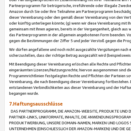
Partnerprogramm für betrügerische, irreführende oder illegale Zwecke
Amazon durch Sie oder Ihre Teilnahme am Partnerprogramm beschädig
dieser Vereinbarung oder den gemäß dieser Vereinbarung von den Vertr
oder künftig unterliegen könnte; (g) wenn wir diese Vereinbarung mit I
gemeinsam mit Ihnen agieren, bereits in der Vergangenheit, gleich aus
das Partnerprogramm in der allgemein angebotenen Form beenden. Vors
gegen die Bestimmungen der Ziffer 5 und jeder Verstoß gegen die Prog
Wir dürfen angefallene und noch nicht ausgezahlte Vergütungen nach 
sicherzustellen, dass der richtige Betrag ausgezahlt wird (beispielsw
Mit Beendigung dieser Vereinbarung erlöschen alle Rechte und Pflichte
eingeräumten Lizenzen/Nutzungsrechte; hiervon ausgenommen sind die in 
Programmrichtlinien festgelegten Rechte und Pflichten der Parteien sow
Vereinbarung, die nach Beendigung dieser Vereinbarung fortbestehen. D
entstandenen Verbindlichkeiten aus dieser Vereinbarung und der Haft
begangen wurde.
7.Haftungsausschlüsse
DAS PARTNERPROGRAMM, DIE AMAZON-WEBSITE, PRODUKTE UND DI
PARTNER-LINKS, LINKFORMATE, INHALTE, DIE ANWENDUNGSPROGR
PRODUKTWERBUNG, UNSERE DOMAIN-NAMEN, MARKEN UND LOGOS S
UNTERNEHMEN (EINSCHLIESSLICH DER AMAZON-MARKEN) UND DIE GE