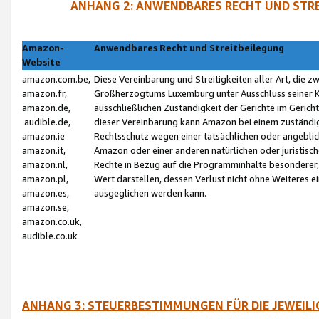
ANHANG 2: ANWENDBARES RECHT UND STRE
Amazon-
Anwendbares Recht und Streitbeilegung
Website
amazon.com.be,
Diese Vereinbarung und Streitigkeiten aller Art, die 
amazon.fr,
Großherzogtums Luxemburg unter Ausschluss seiner Kol
amazon.de,
ausschließlichen Zuständigkeit der Gerichte im Geri
audible.de,
dieser Vereinbarung kann Amazon bei einem zuständig
amazon.ie
Rechtsschutz wegen einer tatsächlichen oder angebli
amazon.it,
Amazon oder einer anderen natürlichen oder juristisc
amazon.nl,
Rechte in Bezug auf die Programminhalte besonderer,
amazon.pl,
Wert darstellen, dessen Verlust nicht ohne Weiteres e
amazon.es,
ausgeglichen werden kann.
amazon.se,
amazon.co.uk,
audible.co.uk
ANHANG 3: STEUERBESTIMMUNGEN FÜR DIE JEWEIL