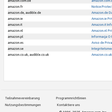
amazon.com.be
amazon.com.b
amazon.fr
Notice:Protec
amazon.de, audible.de
Amazon.de Da
amazon.ie
Amazon.ie Pri
amazon.it
Amazon.it Inf
amazon.nl
Amazon.nl Pri
amazon.pl
Informacja O
amazon.es
Aviso de Priv
amazon.se
Integritetsm
amazon.co.uk, audible.co.uk
Amazon.co.uk 
Teilnahmevereinbarung
Programmrichtlinien
Nutzungsbestimmungen
Kontaktiere uns