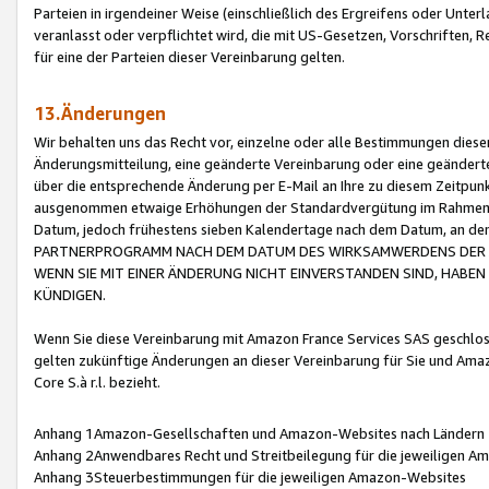
Parteien in irgendeiner Weise (einschließlich des Ergreifens oder Unt
veranlasst oder verpflichtet wird, die mit US-Gesetzen, Vorschriften,
für eine der Parteien dieser Vereinbarung gelten.
13.Änderungen
Wir behalten uns das Recht vor, einzelne oder alle Bestimmungen diese
Änderungsmitteilung, eine geänderte Vereinbarung oder eine geänderte 
über die entsprechende Änderung per E-Mail an Ihre zu diesem Zeitpun
ausgenommen etwaige Erhöhungen der Standardvergütung im Rahmen
Datum, jedoch frühestens sieben Kalendertage nach dem Datum, an de
PARTNERPROGRAMM NACH DEM DATUM DES WIRKSAMWERDENS DER Ä
WENN SIE MIT EINER ÄNDERUNG NICHT EINVERSTANDEN SIND, HABEN S
KÜNDIGEN.
Wenn Sie diese Vereinbarung mit Amazon France Services SAS geschlo
gelten zukünftige Änderungen an dieser Vereinbarung für Sie und Ama
Core S.à r.l. bezieht.
Anhang 1Amazon-Gesellschaften und Amazon-Websites nach Ländern
Anhang 2Anwendbares Recht und Streitbeilegung für die jeweiligen 
Anhang 3Steuerbestimmungen für die jeweiligen Amazon-Websites