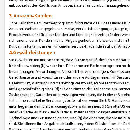
unbeschadet des Rechts von Amazon, Ersatz für darüber hinausgehen
3.Amazon-Kunden
Ihre Teilnahme am Partnerprogramm führt nicht dazu, dass unsere Kun
Amazon-Website angegebenen Preise, Verkaufsbedingungen, Regeln, Ri
Produktverkäufe für diese Kunden und können jederzeit geändert werde
sich einer unserer Kunden in einer Angelegenheit an Sie wenden, die 
Kunden mitteilen, dass er für Kundenservice-Fragen den auf der Ama
4.Gewährleistungen
Sie gewährleisten und sichern zu, dass (a) Sie gemäß dieser Vereinba
betreiben werden; (b) weder Ihre Teilnahme am Partnerprogramm noch d
Bestimmungen, Verordnungen, Vorschriften, Anordnungen, Konzessionen,
Gerichtsurteile und -beschlüsse oder andere Auflagen einer für Sie zu
Datenschutz, Werbung und Marketing) verstoßen; (c) Sie rechtswirksam 
nicht geschäftsfähig sind); (d) Sie den Nutzen der Teilnahme am Partne
Zusicherungen, Garantien oder Aussagen verlassen, die in dieser Verein
teilnehmen und keine Serviceangebote nutzen, wenn Sie US-Handelssa
unterliegen, in dem Sie Serviceangebote wahrnehmen; (f) Sie alle US
amerikanische Ausfuhr- und Wiederausfuhrbeschränkungen einhalten, 
Technologie und Leistungen gelten, und (g) die Angaben, die Sie im 
sind. Sie können Ihre Angaben aktualisieren, indem Sie sich über die 
Wir machen keine Zusicherungen und übernehmen keine Gewährleistun