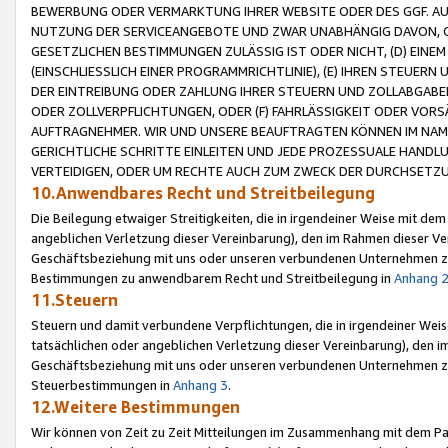
BEWERBUNG ODER VERMARKTUNG IHRER WEBSITE ODER DES GGF. AUF 
NUTZUNG DER SERVICEANGEBOTE UND ZWAR UNABHÄNGIG DAVON, O
GESETZLICHEN BESTIMMUNGEN ZULÄSSIG IST ODER NICHT, (D) EINE
(EINSCHLIESSLICH EINER PROGRAMMRICHTLINIE), (E) IHREN STEUER
DER EINTREIBUNG ODER ZAHLUNG IHRER STEUERN UND ZOLLABGAB
ODER ZOLLVERPFLICHTUNGEN, ODER (F) FAHRLÄSSIGKEIT ODER VORS
AUFTRAGNEHMER. WIR UND UNSERE BEAUFTRAGTEN KÖNNEN IM NAME
GERICHTLICHE SCHRITTE EINLEITEN UND JEDE PROZESSUALE HAND
VERTEIDIGEN, ODER UM RECHTE AUCH ZUM ZWECK DER DURCHSETZU
10.Anwendbares Recht und Streitbeilegung
Die Beilegung etwaiger Streitigkeiten, die in irgendeiner Weise mit de
angeblichen Verletzung dieser Vereinbarung), den im Rahmen dieser Ve
Geschäftsbeziehung mit uns oder unseren verbundenen Unternehmen zu
Bestimmungen zu anwendbarem Recht und Streitbeilegung in
Anhang 
11.Steuern
Steuern und damit verbundene Verpflichtungen, die in irgendeiner Wei
tatsächlichen oder angeblichen Verletzung dieser Vereinbarung), den 
Geschäftsbeziehung mit uns oder unseren verbundenen Unternehmen z
Steuerbestimmungen in
Anhang 3
.
12.Weitere Bestimmungen
Wir können von Zeit zu Zeit Mitteilungen im Zusammenhang mit dem Par