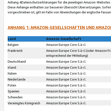
Anhang 4Datenschutzerklärungen für die jeweiligen Amazon-Websites
Diese Anhänge enthalten zur besseren Übersicht Übersetzungen. Sofe
vorgeschrieben ist, gilt im Falle von Abweichungen die englische Fass
ANHANG 1: AMAZON-GESELLSCHAFTEN UND AMAZO
Land
Amazon-Gesellschaft
Belgien
Amazon Europe Core S.à r.l.
Frankreich
Amazon Europe Core S.à r.l.(oder Amazon Fr
entsprechend der Mitteilung)
Deutschland
Amazon Europe Core S.à r.l.
Irland
Amazon Europe Core S.à r.l.
Italien
Amazon Europe Core S.à r.l.
Niederlande
Amazon Europe Core S.à r.l.
Polen
Amazon Europe Core S.à r.l.
Spanien
Amazon Europe Core S.à r.l.
Schweden
Amazon Europe Core S.à r.l.
Vereinigtes Königreich
Amazon Europe Core S.à r.l.