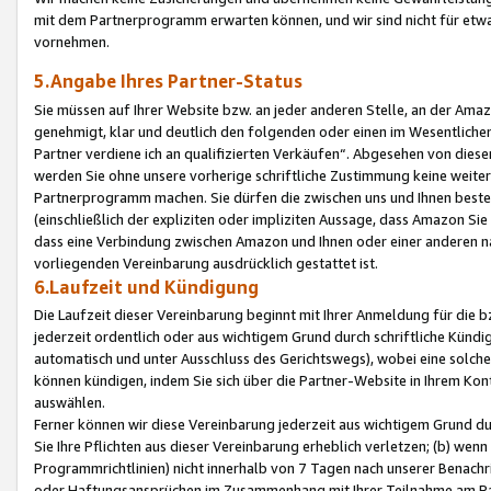
mit dem Partnerprogramm erwarten können, und wir sind nicht für etwa
vornehmen.
5.Angabe Ihres Partner-Status
Sie müssen auf Ihrer Website bzw. an jeder anderen Stelle, an der Am
genehmigt, klar und deutlich den folgenden oder einen im Wesentlichen
Partner verdiene ich an qualifizierten Verkäufen“. Abgesehen von die
werden Sie ohne unsere vorherige schriftliche Zustimmung keine weite
Partnerprogramm machen. Sie dürfen die zwischen uns und Ihnen best
(einschließlich der expliziten oder impliziten Aussage, dass Amazon Si
dass eine Verbindung zwischen Amazon und Ihnen oder einer anderen natü
vorliegenden Vereinbarung ausdrücklich gestattet ist.
6.Laufzeit und Kündigung
Die Laufzeit dieser Vereinbarung beginnt mit Ihrer Anmeldung für die 
jederzeit ordentlich oder aus wichtigem Grund durch schriftliche Kündi
automatisch und unter Ausschluss des Gerichtswegs), wobei eine solch
können kündigen, indem Sie sich über die Partner-Website in Ihrem Ko
auswählen.
Ferner können wir diese Vereinbarung jederzeit aus wichtigem Grund dur
Sie Ihre Pflichten aus dieser Vereinbarung erheblich verletzen; (b) wen
Programmrichtlinien) nicht innerhalb von 7 Tagen nach unserer Benachr
oder Haftungsansprüchen im Zusammenhang mit Ihrer Teilnahme am Pa