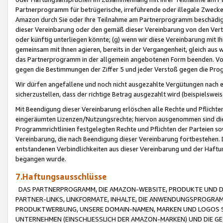
Partnerprogramm für betrügerische, irreführende oder illegale Zwecke
Amazon durch Sie oder Ihre Teilnahme am Partnerprogramm beschädig
dieser Vereinbarung oder den gemäß dieser Vereinbarung von den Vertr
oder künftig unterliegen könnte; (g) wenn wir diese Vereinbarung mit I
gemeinsam mit Ihnen agieren, bereits in der Vergangenheit, gleich aus
das Partnerprogramm in der allgemein angebotenen Form beenden. Vors
gegen die Bestimmungen der Ziffer 5 und jeder Verstoß gegen die Prog
Wir dürfen angefallene und noch nicht ausgezahlte Vergütungen nach 
sicherzustellen, dass der richtige Betrag ausgezahlt wird (beispielsw
Mit Beendigung dieser Vereinbarung erlöschen alle Rechte und Pflichte
eingeräumten Lizenzen/Nutzungsrechte; hiervon ausgenommen sind die in 
Programmrichtlinien festgelegten Rechte und Pflichten der Parteien sow
Vereinbarung, die nach Beendigung dieser Vereinbarung fortbestehen. D
entstandenen Verbindlichkeiten aus dieser Vereinbarung und der Haft
begangen wurde.
7.Haftungsausschlüsse
DAS PARTNERPROGRAMM, DIE AMAZON-WEBSITE, PRODUKTE UND DI
PARTNER-LINKS, LINKFORMATE, INHALTE, DIE ANWENDUNGSPROGR
PRODUKTWERBUNG, UNSERE DOMAIN-NAMEN, MARKEN UND LOGOS S
UNTERNEHMEN (EINSCHLIESSLICH DER AMAZON-MARKEN) UND DIE GE