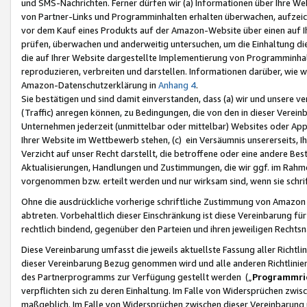
und SMS-Nachrichten. Ferner dürfen wir (a) Informationen über Ihre We
von Partner-Links und Programminhalten erhalten überwachen, aufzei
vor dem Kauf eines Produkts auf der Amazon-Website über einen auf Ih
prüfen, überwachen und anderweitig untersuchen, um die Einhaltung dies
die auf Ihrer Website dargestellte Implementierung von Programminhalt
reproduzieren, verbreiten und darstellen. Informationen darüber, wie w
Amazon-Datenschutzerklärung in
Anhang 4
.
Sie bestätigen und sind damit einverstanden, dass (a) wir und unsere 
(Traffic) anregen können, zu Bedingungen, die von den in dieser Vere
Unternehmen jederzeit (unmittelbar oder mittelbar) Websites oder Appl
Ihrer Website im Wettbewerb stehen, (c) ein Versäumnis unsererseits, I
Verzicht auf unser Recht darstellt, die betroffene oder eine andere B
Aktualisierungen, Handlungen und Zustimmungen, die wir ggf. im Rahme
vorgenommen bzw. erteilt werden und nur wirksam sind, wenn sie schri
Ohne die ausdrückliche vorherige schriftliche Zustimmung von Amazon
abtreten. Vorbehaltlich dieser Einschränkung ist diese Vereinbarung f
rechtlich bindend, gegenüber den Parteien und ihren jeweiligen Rech
Diese Vereinbarung umfasst die jeweils aktuellste Fassung aller Richtli
dieser Vereinbarung Bezug genommen wird und alle anderen Richtlinie
des Partnerprogramms zur Verfügung gestellt werden („
Programmric
verpflichten sich zu deren Einhaltung. Im Falle von Widersprüchen zwi
maßgeblich. Im Falle von Widersprüchen zwischen dieser Vereinbarun