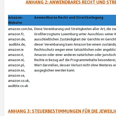
ANHANG 2: ANWENDBARES RECHT UND STRE
Amazon-
Anwendbares Recht und Streitbeilegung
Website
amazon.com.be,
Diese Vereinbarung und Streitigkeiten aller Art, die 
amazon.fr,
Großherzogtums Luxemburg unter Ausschluss seiner Kol
amazon.de,
ausschließlichen Zuständigkeit der Gerichte im Geri
audible.de,
dieser Vereinbarung kann Amazon bei einem zuständig
amazon.ie
Rechtsschutz wegen einer tatsächlichen oder angebli
amazon.it,
Amazon oder einer anderen natürlichen oder juristisc
amazon.nl,
Rechte in Bezug auf die Programminhalte besonderer,
amazon.pl,
Wert darstellen, dessen Verlust nicht ohne Weiteres e
amazon.es,
ausgeglichen werden kann.
amazon.se,
amazon.co.uk,
audible.co.uk
ANHANG 3: STEUERBESTIMMUNGEN FÜR DIE JEWEIL