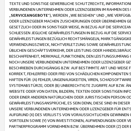
TEXTE UND SONSTIGE GEWERBLICHE SCHUTZRECHTE, INFORMATIONE
VERBUNDENEN UNTERNEHMEN ODER LIZENZGEBERN IM RAHMEN DES
„
SERVICEANGEBOTE
“), WERDEN „WIE BESEHEN“ UND „WIE VERFÜ
ODER LIZENZGEBER MACHEN ZUSICHERUNGEN ODER ÜBERNEHMEN GEW
GESETZLICH ODER IN SONSTIGER WEISE, IN BEZUG AUF DIE SERVI
SCHLIESSEN JEGLICHE GEWÄHRLEISTUNGEN IN BEZUG AUF DIE SERVI
GEWÄHRLEISTUNGEN BEZÜGLICH RECHTSMÄNGELN, MARKTGÄNGIGKEIT
VERWENDUNGSZWECK, NICHTVERLETZUNG SOWIE GEWÄHRLEISTUNGEN 
ÜBLICHEN GESCHÄFTSVERKEHR, DER LEISTUNG ODER HANDELSBRÄUCH
BESCHAFFENHEIT, MERKMALE, FUNKTIONEN, DEN LEISTUNGSUMFANG 
NOCH UNSERE VERBUNDENEN UNTERNEHMEN ODER LIZENZGEBER GEWÄ
BESCHRIEBEN DURCHGÄNGIG BZW. AUF BESTIMMTE ART UND WEISE
KORREKT, FEHLERFREI ODER FREI VON SCHÄDLICHEN KOMPONENTEN
HAFTEN FÜR: (A) FEHLER, UNGENAUIGKEITEN, VIREN, SCHADSOFTW
SYSTEMABSTÜRZE; ODER (B) UNBERECHTIGTE ZUGRIFFE AUF BZW. 
WEBSITE ODER VON DATEN, BILDERN, TEXTEN ODER SONSTIGEN INF
ODER EINER ANDEREN NATÜRLICHEN ODER JURISTISCHEN PERSON OD
GEWÄHRLEISTUNGSANSPRÜCHE, ES SEIN DENN, DIESE SIND IN DIES
UNSERE VERBUNDENEN UNTERNEHMEN ODER LIZENZGEBER FÜR EN
AUFGRUND (X) DES VERLUSTS VON VORAUSSICHTLICHEN GEWINNEN
VORTEILEN SOWIE (Y) VON INVESTITIONEN, AUFWENDUNGEN ODER VE
PARTNERPROGRAMM VORNEHMEN BZW. ÜBERNEHMEN ODER (Z) DER 