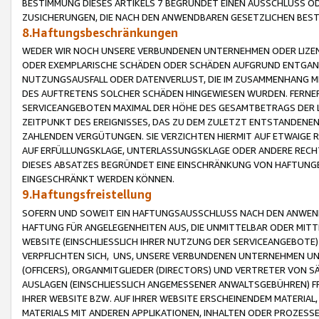
BESTIMMUNG DIESES ARTIKELS 7 BEGRÜNDET EINEN AUSSCHLUSS 
ZUSICHERUNGEN, DIE NACH DEN ANWENDBAREN GESETZLICHEN BE
8.Haftungsbeschränkungen
WEDER WIR NOCH UNSERE VERBUNDENEN UNTERNEHMEN ODER LIZEN
ODER EXEMPLARISCHE SCHÄDEN ODER SCHÄDEN AUFGRUND ENTGANG
NUTZUNGSAUSFALL ODER DATENVERLUST, DIE IM ZUSAMMENHANG MI
DES AUFTRETENS SOLCHER SCHÄDEN HINGEWIESEN WURDEN. FERN
SERVICEANGEBOTEN MAXIMAL DER HÖHE DES GESAMTBETRAGS DER 
ZEITPUNKT DES EREIGNISSES, DAS ZU DEM ZULETZT ENTSTANDENE
ZAHLENDEN VERGÜTUNGEN. SIE VERZICHTEN HIERMIT AUF ETWAIGE 
AUF ERFÜLLUNGSKLAGE, UNTERLASSUNGSKLAGE ODER ANDERE RECHT
DIESES ABSATZES BEGRÜNDET EINE EINSCHRÄNKUNG VON HAFTUNG
EINGESCHRÄNKT WERDEN KÖNNEN.
9.Haftungsfreistellung
SOFERN UND SOWEIT EIN HAFTUNGSAUSSCHLUSS NACH DEN ANWENDB
HAFTUNG FÜR ANGELEGENHEITEN AUS, DIE UNMITTELBAR ODER MITT
WEBSITE (EINSCHLIESSLICH IHRER NUTZUNG DER SERVICEANGEBOTE)
VERPFLICHTEN SICH, UNS, UNSERE VERBUNDENEN UNTERNEHMEN UN
(OFFICERS), ORGANMITGLIEDER (DIRECTORS) UND VERTRETER VON 
AUSLAGEN (EINSCHLIESSLICH ANGEMESSENER ANWALTSGEBÜHREN) FR
IHRER WEBSITE BZW. AUF IHRER WEBSITE ERSCHEINENDEM MATERIAL
MATERIALS MIT ANDEREN APPLIKATIONEN, INHALTEN ODER PROZESSE