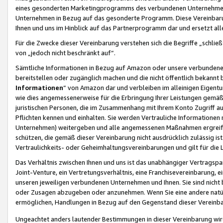
eines gesonderten Marketingprogramms des verbundenen Unternehmens
Unternehmen in Bezug auf das gesonderte Programm. Diese Vereinbarung
Ihnen und uns im Hinblick auf das Partnerprogramm dar und ersetzt al
Für die Zwecke dieser Vereinbarung verstehen sich die Begriffe „schließ
von „jedoch nicht beschränkt auf“.
Sämtliche Informationen in Bezug auf Amazon oder unsere verbunde
bereitstellen oder zugänglich machen und die nicht öffentlich bekannt bz
Informationen
“ von Amazon dar und verbleiben im alleinigen Eigent
wie dies angemessenerweise für die Erbringung Ihrer Leistungen gemäß d
juristischen Personen, die im Zusammenhang mit Ihrem Konto Zugriff au
Pflichten kennen und einhalten. Sie werden Vertrauliche Informationen 
Unternehmen) weitergeben und alle angemessenen Maßnahmen ergreifen
schützen, die gemäß dieser Vereinbarung nicht ausdrücklich zulässig is
Vertraulichkeits- oder Geheimhaltungsvereinbarungen und gilt für die
Das Verhältnis zwischen Ihnen und uns ist das unabhängiger Vertragspa
Joint-Venture, ein Vertretungsverhältnis, eine Franchisevereinbarung, 
unseren jeweiligen verbundenen Unternehmen und Ihnen. Sie sind ni
oder Zusagen abzugeben oder anzunehmen. Wenn Sie eine andere natürli
ermöglichen, Handlungen in Bezug auf den Gegenstand dieser Vereinbar
Ungeachtet anders lautender Bestimmungen in dieser Vereinbarung wird