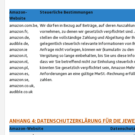
Amazon-
Steuerliche Bestimmungen
Website
amazon.com.be,
Wir dürfen in Bezug auf Beträge, auf deren Auszahlun
amazon.fr,
vornehmen, zu denen wir gesetzlich verpflichtet sind
amazon.de,
stellen die vollständige Zahlung und Abgeltung der 
audible.de,
gelegentlich steuerlich relevante Informationen von I
amazon.ie
Anfrage nicht vorlegen, können wir (kumulativ zu de
amazon.it,
Vergütung so lange einbehalten, bis Sie uns diese Inf
amazon.nl,
dass wir Sie betreffend nicht zur Einholung steuerlich 
amazon.pl,
könnten Sie gesetzlich verpflichtet sein, Amazon Meh
amazon.es,
Anforderungen an eine gültige MwSt.-Rechnung erfüllt
amazon.se,
zahlen.
amazon.co.uk,
audible.co.uk
ANHANG 4: DATENSCHUTZERKLÄRUNG FÜR DIE JEWE
Amazon-Website
Datenschutz