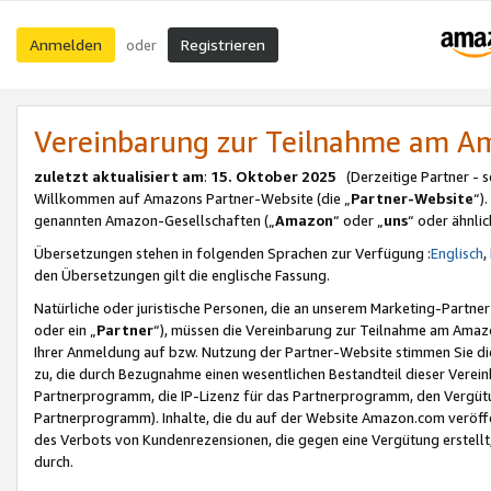
Anmelden
Registrieren
oder
Vereinbarung zur Teilnahme am 
zuletzt aktualisiert am
:
15. Oktober 2025
(Derzeitige Partner - 
Willkommen auf Amazons Partner-Website (die „
Partner-Website
“)
genannten Amazon-Gesellschaften („
Amazon
“ oder „
uns
“ oder ähnli
Übersetzungen stehen in folgenden Sprachen zur Verfügung :
Englisch
,
den Übersetzungen gilt die englische Fassung.
Natürliche oder juristische Personen, die an unserem Marketing-Partn
oder ein „
Partner
“), müssen die Vereinbarung zur Teilnahme am Ama
Ihrer Anmeldung auf bzw. Nutzung der Partner-Website stimmen Sie die
zu, die durch Bezugnahme einen wesentlichen Bestandteil dieser Verei
Partnerprogramm, die IP-Lizenz für das Partnerprogramm, den Vergütu
Partnerprogramm). Inhalte, die du auf der Website Amazon.com veröffe
des Verbots von Kundenrezensionen, die gegen eine Vergütung erstellt, 
durch.