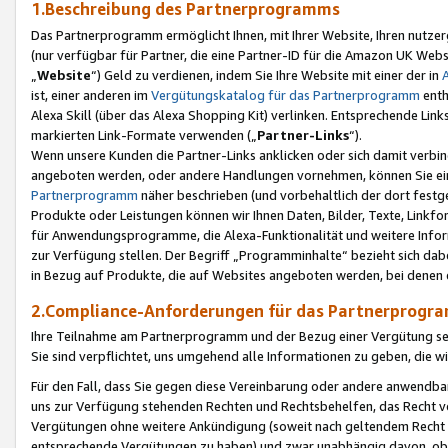
1.Beschreibung des Partnerprogramms
Das Partnerprogramm ermöglicht Ihnen, mit Ihrer Website, Ihren nutzer
(nur verfügbar für Partner, die eine Partner-ID für die Amazon UK We
„
Website
“) Geld zu verdienen, indem Sie Ihre Website mit einer der in
ist, einer anderen im
Vergütungskatalog für das Partnerprogramm
enth
Alexa Skill (über das Alexa Shopping Kit) verlinken. Entsprechende Lin
markierten Link-Formate verwenden („
Partner-Links
“).
Wenn unsere Kunden die Partner-Links anklicken oder sich damit verbi
angeboten werden, oder andere Handlungen vornehmen, können Sie eine
Partnerprogramm
näher beschrieben (und vorbehaltlich der dort festg
Produkte oder Leistungen können wir Ihnen Daten, Bilder, Texte, Linkfo
für Anwendungsprogramme, die Alexa-Funktionalität und weitere Inf
zur Verfügung stellen. Der Begriff „Programminhalte“ bezieht sich dabe
in Bezug auf Produkte, die auf Websites angeboten werden, bei denen 
2.Compliance-Anforderungen für das Partnerprog
Ihre Teilnahme am Partnerprogramm und der Bezug einer Vergütung setz
Sie sind verpflichtet, uns umgehend alle Informationen zu geben, die w
Für den Fall, dass Sie gegen diese Vereinbarung oder andere anwendba
uns zur Verfügung stehenden Rechten und Rechtsbehelfen, das Recht vo
Vergütungen ohne weitere Ankündigung (soweit nach geltendem Recht z
entsprechende Vergütungen zu haben) und zwar unabhängig davon, ob 