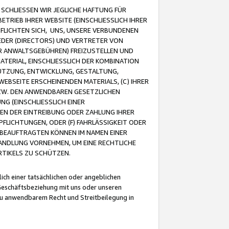
CHLIESSEN WIR JEGLICHE HAFTUNG FÜR
TRIEB IHRER WEBSITE (EINSCHLIESSLICH IHRER
FLICHTEN SICH, UNS, UNSERE VERBUNDENEN
EDER (DIRECTORS) UND VERTRETER VON
R ANWALTSGEBÜHREN) FREIZUSTELLEN UND
ATERIAL, EINSCHLIESSLICH DER KOMBINATION
NUTZUNG, ENTWICKLUNG, GESTALTUNG,
EBSEITE ERSCHEINENDEN MATERIALS, (C) IHRER
ZW. DEN ANWENDBAREN GESETZLICHEN
NG (EINSCHLIESSLICH EINER
BEN DER EINTREIBUNG ODER ZAHLUNG IHRER
LICHTUNGEN, ODER (F) FAHRLÄSSIGKEIT ODER
 BEAUFTRAGTEN KÖNNEN IM NAMEN EINER
HANDLUNG VORNEHMEN, UM EINE RECHTLICHE
TIKELS ZU SCHÜTZEN.
ich einer tatsächlichen oder angeblichen
Geschäftsbeziehung mit uns oder unseren
u anwendbarem Recht und Streitbeilegung in