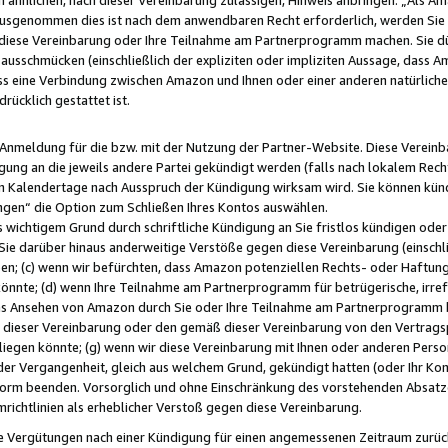
usgenommen dies ist nach dem anwendbaren Recht erforderlich, werden Sie 
f diese Vereinbarung oder Ihre Teilnahme am Partnerprogramm machen. Sie d
usschmücken (einschließlich der expliziten oder impliziten Aussage, dass A
 eine Verbindung zwischen Amazon und Ihnen oder einer anderen natürlichen 
rücklich gestattet ist.
r Anmeldung für die bzw. mit der Nutzung der Partner-Website. Diese Vereinb
gung an die jeweils andere Partei gekündigt werden (falls nach lokalem Rech
n Kalendertage nach Ausspruch der Kündigung wirksam wird. Sie können kündi
ngen“ die Option zum Schließen Ihres Kontos auswählen.
 wichtigem Grund durch schriftliche Kündigung an Sie fristlos kündigen oder I
 Sie darüber hinaus anderweitige Verstöße gegen diese Vereinbarung (einschli
ben; (c) wenn wir befürchten, dass Amazon potenziellen Rechts- oder Haftu
nnte; (d) wenn Ihre Teilnahme am Partnerprogramm für betrügerische, irref
das Ansehen von Amazon durch Sie oder Ihre Teilnahme am Partnerprogramm b
ieser Vereinbarung oder den gemäß dieser Vereinbarung von den Vertragspa
liegen könnte; (g) wenn wir diese Vereinbarung mit Ihnen oder anderen Perso
 der Vergangenheit, gleich aus welchem Grund, gekündigt hatten (oder Ihr Ko
rm beenden. Vorsorglich und ohne Einschränkung des vorstehenden Absatzes
richtlinien als erheblicher Verstoß gegen diese Vereinbarung.
e Vergütungen nach einer Kündigung für einen angemessenen Zeitraum zurückb