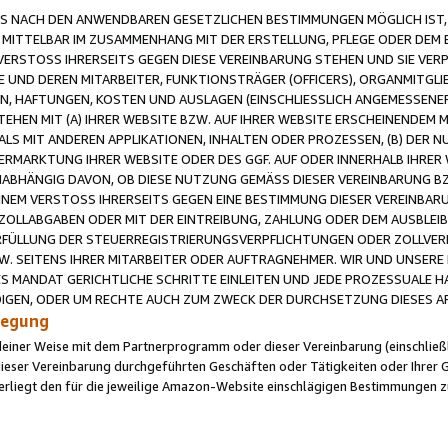
 NACH DEN ANWENDBAREN GESETZLICHEN BESTIMMUNGEN MÖGLICH IST, S
MITTELBAR IM ZUSAMMENHANG MIT DER ERSTELLUNG, PFLEGE ODER DEM BE
ERSTOSS IHRERSEITS GEGEN DIESE VEREINBARUNG STEHEN UND SIE VERP
UND DEREN MITARBEITER, FUNKTIONSTRÄGER (OFFICERS), ORGANMITGLI
N, HAFTUNGEN, KOSTEN UND AUSLAGEN (EINSCHLIESSLICH ANGEMESSENE
HEN MIT (A) IHRER WEBSITE BZW. AUF IHRER WEBSITE ERSCHEINENDEM M
LS MIT ANDEREN APPLIKATIONEN, INHALTEN ODER PROZESSEN, (B) DER 
RMARKTUNG IHRER WEBSITE ODER DES GGF. AUF ODER INNERHALB IHRER W
ABHÄNGIG DAVON, OB DIESE NUTZUNG GEMÄSS DIESER VEREINBARUNG B
EINEM VERSTOSS IHRERSEITS GEGEN EINE BESTIMMUNG DIESER VEREINBARU
D ZOLLABGABEN ODER MIT DER EINTREIBUNG, ZAHLUNG ODER DEM AUSBLEI
FÜLLUNG DER STEUERREGISTRIERUNGSVERPFLICHTUNGEN ODER ZOLLVERPF
W. SEITENS IHRER MITARBEITER ODER AUFTRAGNEHMER. WIR UND UNSERE
ES MANDAT GERICHTLICHE SCHRITTE EINLEITEN UND JEDE PROZESSUALE 
GEN, ODER UM RECHTE AUCH ZUM ZWECK DER DURCHSETZUNG DIESES AR
ilegung
endeiner Weise mit dem Partnerprogramm oder dieser Vereinbarung (einschließl
ieser Vereinbarung durchgeführten Geschäften oder Tätigkeiten oder Ihrer 
iegt den für die jeweilige Amazon-Website einschlägigen Bestimmungen z