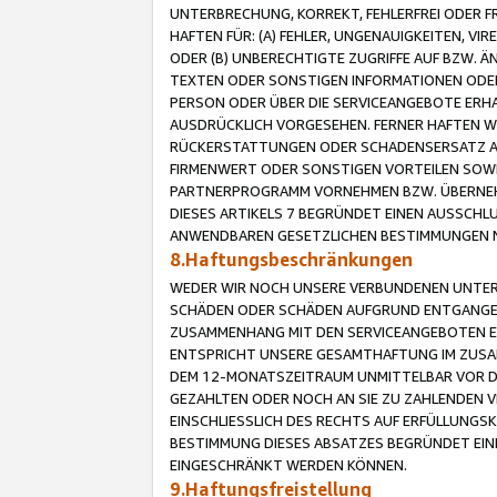
UNTERBRECHUNG, KORREKT, FEHLERFREI ODER 
HAFTEN FÜR: (A) FEHLER, UNGENAUIGKEITEN, 
ODER (B) UNBERECHTIGTE ZUGRIFFE AUF BZW. 
TEXTEN ODER SONSTIGEN INFORMATIONEN ODER 
PERSON ODER ÜBER DIE SERVICEANGEBOTE ERHA
AUSDRÜCKLICH VORGESEHEN. FERNER HAFTEN 
RÜCKERSTATTUNGEN ODER SCHADENSERSATZ AU
FIRMENWERT ODER SONSTIGEN VORTEILEN SOWIE
PARTNERPROGRAMM VORNEHMEN BZW. ÜBERNEHM
DIESES ARTIKELS 7 BEGRÜNDET EINEN AUSSCH
ANWENDBAREN GESETZLICHEN BESTIMMUNGEN 
8.Haftungsbeschränkungen
WEDER WIR NOCH UNSERE VERBUNDENEN UNTERN
SCHÄDEN ODER SCHÄDEN AUFGRUND ENTGANGENE
ZUSAMMENHANG MIT DEN SERVICEANGEBOTEN EN
ENTSPRICHT UNSERE GESAMTHAFTUNG IM ZUSAM
DEM 12-MONATSZEITRAUM UNMITTELBAR VOR DE
GEZAHLTEN ODER NOCH AN SIE ZU ZAHLENDEN V
EINSCHLIESSLICH DES RECHTS AUF ERFÜLLUNGS
BESTIMMUNG DIESES ABSATZES BEGRÜNDET EI
EINGESCHRÄNKT WERDEN KÖNNEN.
9.Haftungsfreistellung