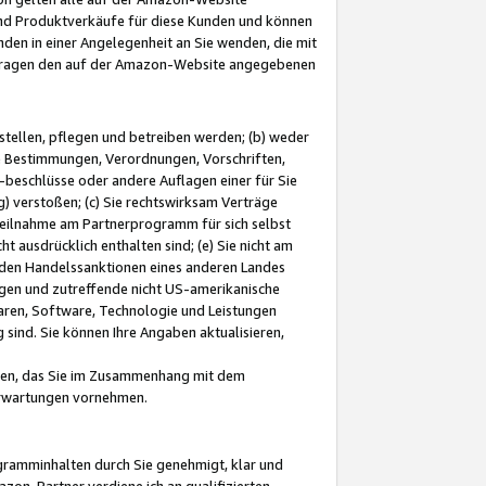
und Produktverkäufe für diese Kunden und können
nden in einer Angelegenheit an Sie wenden, die mit
e-Fragen den auf der Amazon-Website angegebenen
stellen, pflegen und betreiben werden; (b) weder
e Bestimmungen, Verordnungen, Vorschriften,
-beschlüsse oder andere Auflagen einer für Sie
 verstoßen; (c) Sie rechtswirksam Verträge
r Teilnahme am Partnerprogramm für sich selbst
t ausdrücklich enthalten sind; (e) Sie nicht am
den Handelssanktionen eines anderen Landes
gen und zutreffende nicht US-amerikanische
ren, Software, Technologie und Leistungen
sind. Sie können Ihre Angaben aktualisieren,
men, das Sie im Zusammenhang mit dem
 Erwartungen vornehmen.
ogramminhalten durch Sie genehmigt, klar und
zon-Partner verdiene ich an qualifizierten