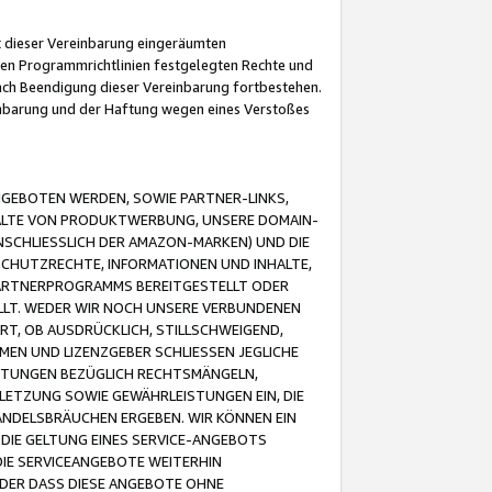
it dieser Vereinbarung eingeräumten
 den Programmrichtlinien festgelegten Rechte und
 nach Beendigung dieser Vereinbarung fortbestehen.
einbarung und der Haftung wegen eines Verstoßes
GEBOTEN WERDEN, SOWIE PARTNER-LINKS,
ALTE VON PRODUKTWERBUNG, UNSERE DOMAIN-
SCHLIESSLICH DER AMAZON-MARKEN) UND DIE
SCHUTZRECHTE, INFORMATIONEN UND INHALTE,
PARTNERPROGRAMMS BEREITGESTELLT ODER
ELLT. WEDER WIR NOCH UNSERE VERBUNDENEN
T, OB AUSDRÜCKLICH, STILLSCHWEIGEND,
MEN UND LIZENZGEBER SCHLIESSEN JEGLICHE
ISTUNGEN BEZÜGLICH RECHTSMÄNGELN,
LETZUNG SOWIE GEWÄHRLEISTUNGEN EIN, DIE
ANDELSBRÄUCHEN ERGEBEN. WIR KÖNNEN EIN
 DIE GELTUNG EINES SERVICE-ANGEBOTS
IE SERVICEANGEBOTE WEITERHIN
ODER DASS DIESE ANGEBOTE OHNE