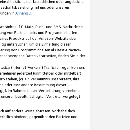
nschließlich einer tatsächlichen oder angeblichen
Geschäftsbeziehung mit uns oder unseren
mungen in
Anhang 3
.
schränkt auf E-Mails, Push- und SMS-Nachrichten.
ellung von Partner-Links und Programminhalten
 eines Produkts auf der Amazon-Website über
tig untersuchen, um die Einhaltung dieser
ntierung von Programminhalten als Best-Practice-
sonenbezogene Daten verarbeiten, finden Sie in der
telbar) Internet-Verkehr (Traffic) anregen können,
rnehmen jederzeit (unmittelbar oder mittelbar)
b stehen, (c) ein Versäumnis unsererseits, Ihre
fene oder eine andere Bestimmung dieser
r ggf. im Rahmen dieser Vereinbarung vornehmen
ch unseren bevollmächtigten Vertreter vorgelegt
ch auf andere Weise abtreten. Vorbehaltlich
rechtlich bindend, gegenüber den Parteien und