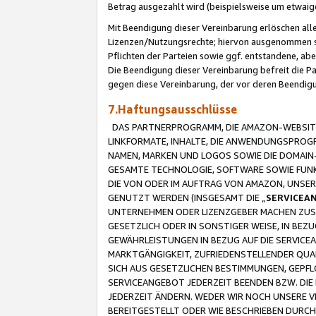
Betrag ausgezahlt wird (beispielsweise um etwai
Mit Beendigung dieser Vereinbarung erlöschen alle
Lizenzen/Nutzungsrechte; hiervon ausgenommen sind
Pflichten der Parteien sowie ggf. entstandene, ab
Die Beendigung dieser Vereinbarung befreit die P
gegen diese Vereinbarung, der vor deren Beendi
7.Haftungsausschlüsse
DAS PARTNERPROGRAMM, DIE AMAZON-WEBSITE,
LINKFORMATE, INHALTE, DIE ANWENDUNGSPRO
NAMEN, MARKEN UND LOGOS SOWIE DIE DOMAIN
GESAMTE TECHNOLOGIE, SOFTWARE SOWIE FUNKT
DIE VON ODER IM AUFTRAG VON AMAZON, UNS
GENUTZT WERDEN (INSGESAMT DIE „
SERVICEA
UNTERNEHMEN ODER LIZENZGEBER MACHEN ZUSI
GESETZLICH ODER IN SONSTIGER WEISE, IN BE
GEWÄHRLEISTUNGEN IN BEZUG AUF DIE SERVICE
MARKTGÄNGIGKEIT, ZUFRIEDENSTELLENDER QUA
SICH AUS GESETZLICHEN BESTIMMUNGEN, GEPFL
SERVICEANGEBOT JEDERZEIT BEENDEN BZW. DIE
JEDERZEIT ÄNDERN. WEDER WIR NOCH UNSERE 
BEREITGESTELLT ODER WIE BESCHRIEBEN DURC