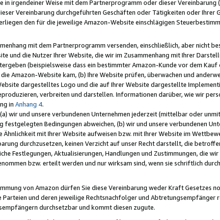
e in irgendeiner Weise mit dem Partnerprogramm oder dieser Vereinbarung (ei
ieser Vereinbarung durchgeführten Geschäften oder Tätigkeiten oder Ihrer 
liegen den für die jeweilige Amazon-Website einschlägigen Steuerbestim
mmenhang mit dem Partnerprogramm versenden, einschließlich, aber nicht be
site und die Nutzer Ihrer Website, die wir im Zusammenhang mit Ihrer Darst
itergeben (beispielsweise dass ein bestimmter Amazon-Kunde vor dem Kauf
uf die Amazon-Website kam, (b) Ihre Website prüfen, überwachen und anderwei
r Website dargestelltes Logo und die auf Ihrer Website dargestellte Impleme
reproduzieren, verbreiten und darstellen. Informationen darüber, wie wir per
ng in
Anhang 4
.
 (a) wir und unsere verbundenen Unternehmen jederzeit (mittelbar oder unmit
ng festgelegten Bedingungen abweichen, (b) wir und unsere verbundenen Unte
 Ähnlichkeit mit Ihrer Website aufweisen bzw. mit Ihrer Website im Wettbewer
barung durchzusetzen, keinen Verzicht auf unser Recht darstellt, die betrof
liche Festlegungen, Aktualisierungen, Handlungen und Zustimmungen, die wi
enommen bzw. erteilt werden und nur wirksam sind, wenn sie schriftlich dur
stimmung von Amazon dürfen Sie diese Vereinbarung weder Kraft Gesetzes no
die Parteien und deren jeweilige Rechtsnachfolger und Abtretungsempfänger 
ngsempfängern durchsetzbar und kommt diesen zugute.