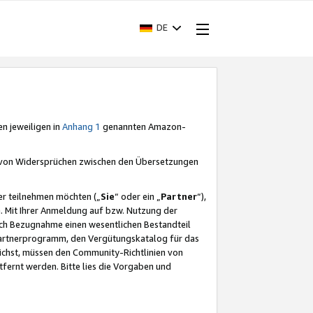
DE
en jeweiligen in
Anhang 1
genannten Amazon-
e von Widersprüchen zwischen den Übersetzungen
er teilnehmen möchten („
Sie
“ oder ein „
Partner
“),
. Mit Ihrer Anmeldung auf bzw. Nutzung der
durch Bezugnahme einen wesentlichen Bestandteil
 Partnerprogramm, den Vergütungskatalog für das
ichst, müssen den Community-Richtlinien von
fernt werden. Bitte lies die Vorgaben und