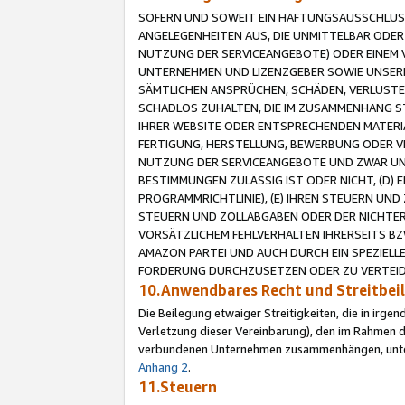
SOFERN UND SOWEIT EIN HAFTUNGSAUSSCHLUSS
ANGELEGENHEITEN AUS, DIE UNMITTELBAR ODER 
NUTZUNG DER SERVICEANGEBOTE) ODER EINEM V
UNTERNEHMEN UND LIZENZGEBER SOWIE UNSERE 
SÄMTLICHEN ANSPRÜCHEN, SCHÄDEN, VERLUSTE
SCHADLOS ZUHALTEN, DIE IM ZUSAMMENHANG STE
IHRER WEBSITE ODER ENTSPRECHENDEN MATERIA
FERTIGUNG, HERSTELLUNG, BEWERBUNG ODER VE
NUTZUNG DER SERVICEANGEBOTE UND ZWAR UN
BESTIMMUNGEN ZULÄSSIG IST ODER NICHT, (D) 
PROGRAMMRICHTLINIE), (E) IHREN STEUERN UN
STEUERN UND ZOLLABGABEN ODER DER NICHTER
VORSÄTZLICHEM FEHLVERHALTEN IHRERSEITS BZ
AMAZON PARTEI UND AUCH DURCH EIN SPEZIELL
FORDERUNG DURCHZUSETZEN ODER ZU VERTEIDI
10.Anwendbares Recht und Streitbe
Die Beilegung etwaiger Streitigkeiten, die in irg
Verletzung dieser Vereinbarung), den im Rahmen d
verbundenen Unternehmen zusammenhängen, unterl
Anhang 2
.
11.Steuern