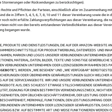
ge Stornierungen oder Rücksendungen zu berücksichtigen).
 Rechte und Pflichten der Parteien, einschließlich aller im Zusammenhang m
 die in Ziffern 3, 4, 5, 6, 7, 8, 10 und 11 dieser Vereinbarung sowie die in
er noch nicht erfüllte Zahlungsverpflichtungen aus dieser Vereinbarung, die
arteien nicht von den bereits entstandenen Verbindlichkeiten aus dieser Ver
gung begangen wurde.
 PRODUKTE UND DIENSTLEISTUNGEN, DIE AUF DER AMAZON-WEBSITE AN
GRAMMIERSCHNITTSTELLE FÜR PRODUKTWERBUNG, DATENFEEDS UND INH
-NAMEN, MARKEN UND LOGOS UNSERER VERBUNDENEN UNTERNEHMEN (EIN
IONEN, MATERIAL, DATEN, BILDER, TEXTE UND SONSTIGE GEWERBLICHE 
EREN VERBUNDENEN UNTERNEHMEN ODER LIZENZGEBERN IM RAHMEN DES 
NGEBOTE
“), WERDEN „WIE BESEHEN“ UND „WIE VERFÜGBAR“ BEREITGEST
CHERUNGEN ODER ÜBERNEHMEN GEWÄHRLEISTUNGEN GLEICH WELCHER AR
ZUG AUF DIE SERVICEANGEBOTE. WIR UND UNSERE VERBUNDENEN UNTERNEH
ANGEBOTE AUS; DIES SCHLIESST ETWAIGE STILLSCHWEIGENDE GEWÄHRLE
LITÄT, EIGNUNG FÜR EINEN BESTIMMTEN VERWENDUNGSZWECK, NICHTVER
OGENHEITEN, DEM ÜBLICHEN GESCHÄFTSVERKEHR, DER LEISTUNG ODER H
 BESCHAFFENHEIT, MERKMALE, FUNKTIONEN, DEN LEISTUNGSUMFANG ODER
VERBUNDENEN UNTERNEHMEN ODER LIZENZGEBER GEWÄHRLEISTEN, DASS D
HGÄNGIG BZW. AUF BESTIMMTE ART UND WEISE FUNKTIONIEREN WERDEN 