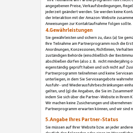
angegebenen Preise, Verkaufsbedingungen, Regeln
jederzeit geändert werden. Sie werden keine Konta
der Interaktion mit der Amazon-Website zusamme
Anweisungen zur Kontaktaufnahme folgen sollte.
4.Gewährleistungen
Sie gewährleisten und sichern zu, dass (a) Sie g
Ihre Teilnahme am Partnerprogramm noch die Erst
Anordnungen, Konzessionen, Richtlinien, Verhalten
zuständigen Behörde (einschließlich der Bestimmu
abschließen dürfen (also z. B. nicht minderjährig
eigenständig geprüft haben und sich nicht auf Zusi
Partnerprogramm teilnehmen und keine Servicean
unterliegen, in dem Sie Serviceangebote wahrneh
Ausfuhr- und Wiederausfuhrbeschränkungen einhal
gelten, und (g) die Angaben, die Sie im Zusammen
indem Sie sich über die Partner-Website in Ihrem
Wir machen keine Zusicherungen und übernehmen 
Partnerprogramm erwarten können, und wir sind n
5.Angabe Ihres Partner-Status
Sie müssen auf Ihrer Website bzw. an jeder ander
deutlich den folgenden oder einen im Wesentlichen