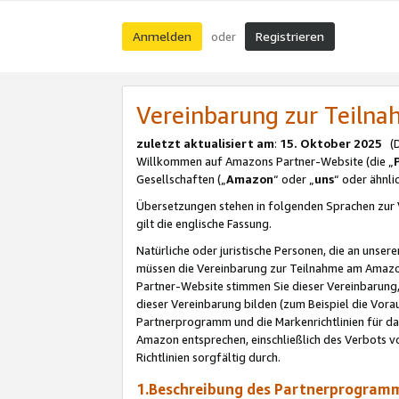
Anmelden
Registrieren
oder
Vereinbarung zur Teil
zuletzt aktualisiert am
:
15. Oktober 2025
(De
Willkommen auf Amazons Partner-Website (die „
Gesellschaften („
Amazon
“ oder „
uns
“ oder ähnl
Übersetzungen stehen in folgenden Sprachen zur 
gilt die englische Fassung.
Natürliche oder juristische Personen, die an uns
müssen die Vereinbarung zur Teilnahme am Amaz
Partner-Website stimmen Sie dieser Vereinbarung,
dieser Vereinbarung bilden (zum Beispiel die Vo
Partnerprogramm und die Markenrichtlinien für da
Amazon entsprechen, einschließlich des Verbots vo
Richtlinien sorgfältig durch.
1.Beschreibung des Partnerprogra