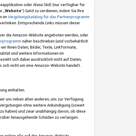
eapplikation oder Alexa Skill (nur verfügbar für
e „
Website
“) Geld zu verdienen, indem Sie Ihre
en im
Vergütungskatalog für das Partnerprogramm
t) verlinken. Entsprechende Links müssen dieser
e über die Amazon-Website angeboten werden, oder
nerprogramm
näher beschrieben (und vorbehaltlich
ir Ihnen Daten, Bilder, Texte, Linkformate,
alität und weitere Informationen im
zieht sich dabei ausdrücklich nicht auf Daten,
es sich nicht um eine Amazon-Website handelt.
rung einhalten.
ir uns neben allen anderen, uns zur Verfügung
n Vergütungen ohne weitere Ankündigung (soweit
 zu haben) und zwar unabhängig davon, ob diese
darüber hinausgehende Schäden zu verlangen.
on gelten alle auf der Amazon-Website