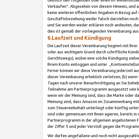
Verkäufen“. Abgesehen von diesem Hinweis, und a
keine weiteren öffentlichen Angaben in Bezug au
Geschäftsbeziehung weder falsch darstellen noch a
und Sie werden weder erklären noch andeuten, dass
dies ist gemäß der vorliegenden Vereinbarung ausd
6.Laufzeit und Kündigung
Die Laufzeit dieser Vereinbarung beginnt mit Ihre
oder aus wichtigem Grund durch schriftliche Kündi
Gerichtswegs), wobei eine solche Kündigung siebe
Ihrem Konto einloggen und unter „Kontoeinstellu
Ferner können wir diese Vereinbarung jederzeit aus
dieser Vereinbarung erheblich verletzen; (b) wenn
Tagen nach unserer Benachrichtigung an Sie behe
Teilnahme am Partnerprogramm ausgesetzt sein kö
wenn wir der Meinung sind, dass die Marke oder 
Meinung sind, dass Amazon im Zusammenhang mit d
zum Steuereinbehalt unterliegt oder künftig unter
sind oder gemeinsam mit Ihnen agieren, bereits in
Partnerprogramm in der allgemein angebotenen Fo
der Ziffer 5 und jeder Verstoß gegen die Programm
Wir dürfen angefallene und noch nicht ausgezahlt