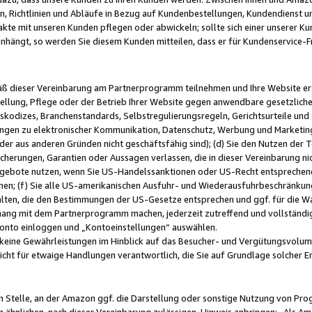
, Richtlinien und Abläufe in Bezug auf Kundenbestellungen, Kundendienst 
kte mit unseren Kunden pflegen oder abwickeln; sollte sich einer unserer Ku
nhängt, so werden Sie diesem Kunden mitteilen, dass er für Kundenservic
emäß dieser Vereinbarung am Partnerprogramm teilnehmen und Ihre Website er
ellung, Pflege oder der Betrieb Ihrer Website gegen anwendbare gesetzlich
skodizes, Branchenstandards, Selbstregulierungsregeln, Gerichtsurteile und 
ngen zu elektronischer Kommunikation, Datenschutz, Werbung und Marketing)
 oder aus anderen Gründen nicht geschäftsfähig sind); (d) Sie den Nutzen de
cherungen, Garantien oder Aussagen verlassen, die in dieser Vereinbarung nich
gebote nutzen, wenn Sie US-Handelssanktionen oder US-Recht entsprechen
men; (f) Sie alle US-amerikanischen Ausfuhr- und Wiederausfuhrbeschränkun
ten, die den Bestimmungen der US-Gesetze entsprechen und ggf. für die Wa
hang mit dem Partnerprogramm machen, jederzeit zutreffend und vollständig 
 Konto einloggen und „Kontoeinstellungen“ auswählen.
keine Gewährleistungen im Hinblick auf das Besucher- und Vergütungsvolu
icht für etwaige Handlungen verantwortlich, die Sie auf Grundlage solcher
en Stelle, an der Amazon ggf. die Darstellung oder sonstige Nutzung von Pr
 ähnlichen, nach dieser Vereinbarung zulässigen, Hinweis anbringen: „Als Ama