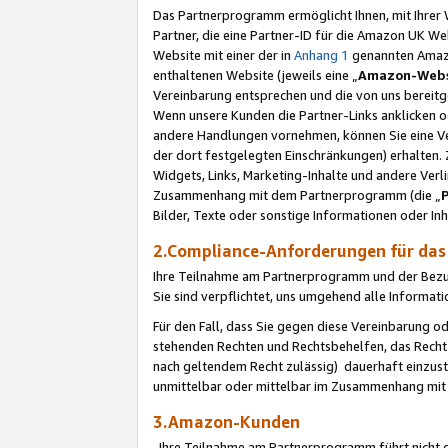
Das Partnerprogramm ermöglicht Ihnen, mit Ihrer W
Partner, die eine Partner-ID für die Amazon UK W
Website mit einer der in
Anhang 1
genannten Amazon
enthaltenen Website (jeweils eine „
Amazon-Webs
Vereinbarung entsprechen und die von uns bereitg
Wenn unsere Kunden die Partner-Links anklicken 
andere Handlungen vornehmen, können Sie eine Ver
der dort festgelegten Einschränkungen) erhalten. 
Widgets, Links, Marketing-Inhalte und andere Ver
Zusammenhang mit dem Partnerprogramm (die „
Bilder, Texte oder sonstige Informationen oder In
2.Compliance-Anforderungen für d
Ihre Teilnahme am Partnerprogramm und der Bezug 
Sie sind verpflichtet, uns umgehend alle Informat
Für den Fall, dass Sie gegen diese Vereinbarung 
stehenden Rechten und Rechtsbehelfen, das Recht
nach geltendem Recht zulässig) dauerhaft einzus
unmittelbar oder mittelbar im Zusammenhang mit
3.Amazon-Kunden
Ihre Teilnahme am Partnerprogramm führt nicht d