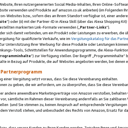
ebsite, Ihren nutzergenerierten Social Media-Inhalten, Ihren Online-Softwar
ebsite verwenden und Produkte auf amazon.co.uk anbieten) (im Folgenden Ihr
-Websites bzw., sofern dies an Ihrem Standort verfügbar ist, einer ander
ite
“) oder (ii) mit der Partner-ID in Alexa Skill (über das Alexa Shopping Ki
estellten markierten Link-Formate verwenden („
Partner-Links
“).
oder sich damit verbinden, um ein Produkt oder Leistungen zu erwerben, di
gütung für qualifizierte Verkäufe, wie im
Vergütungskatalog für das Part
Zur Unterstützung Ihrer Werbung für diese Produkte oder Leistungen können w
linkungs-Tools, Schnittstellen für Anwendungsprogramme, die Alexa-Funktion
Programminhalte
“) zur Verfügung stellen. Der Begriff „Programminhalte“ be
halte in Bezug auf Produkte, die auf Websites angeboten werden, bei denen 
as Partnerprogramm
einer Vergütung setzt voraus, dass Sie diese Vereinbarung einhalten.
ionen zu geben, die wir anfordern, um zu überprüfen, dass Sie diese Vereinba
oder andere anwendbare Marketingverträge von Amazon verstoßen, behalten w
 vor, sämtliche im Rahmen dieser Vereinbarung andernfalls an Sie zahlbare
tellen (und Sie stimmen zu, keinen Anspruch auf entsprechende Vergütungen
 dem Verstoß stehen, und unbeschadet des Rechts von Amazon, Ersatz für 
azu, dass unsere Kunden zu Ihren Kunden werden. Zwischen Ihnen und Amaz