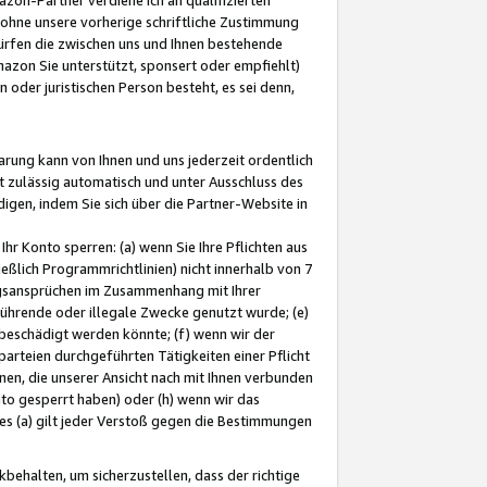
ohne unsere vorherige schriftliche Zustimmung
ürfen die zwischen uns und Ihnen bestehende
mazon Sie unterstützt, sponsert oder empfiehlt)
oder juristischen Person besteht, es sei denn,
arung kann von Ihnen und uns jederzeit ordentlich
t zulässig automatisch und unter Ausschluss des
gen, indem Sie sich über die Partner-Website in
hr Konto sperren: (a) wenn Sie Ihre Pflichten aus
eßlich Programmrichtlinien) nicht innerhalb von 7
ngsansprüchen im Zusammenhang mit Ihrer
ührende oder illegale Zwecke genutzt wurde; (e)
eschädigt werden könnte; (f) wenn wir der
rteien durchgeführten Tätigkeiten einer Pflicht
nen, die unserer Ansicht nach mit Ihnen verbunden
nto gesperrt haben) oder (h) wenn wir das
 (a) gilt jeder Verstoß gegen die Bestimmungen
ehalten, um sicherzustellen, dass der richtige