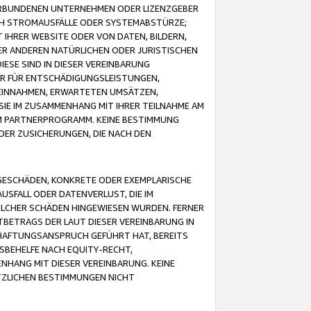
VERBUNDENEN UNTERNEHMEN ODER LIZENZGEBER
ICH STROMAUSFÄLLE ODER SYSTEMABSTÜRZE;
IHRER WEBSITE ODER VON DATEN, BILDERN,
ER ANDEREN NATÜRLICHEN ODER JURISTISCHEN
ESE SIND IN DIESER VEREINBARUNG
R FÜR ENTSCHÄDIGUNGSLEISTUNGEN,
EINNAHMEN, ERWARTETEN UMSÄTZEN,
SIE IM ZUSAMMENHANG MIT IHRER TEILNAHME AM
M PARTNERPROGRAMM. KEINE BESTIMMUNG
DER ZUSICHERUNGEN, DIE NACH DEN
GESCHÄDEN, KONKRETE ODER EXEMPLARISCHE
SFALL ODER DATENVERLUST, DIE IM
OLCHER SCHÄDEN HINGEWIESEN WURDEN. FERNER
BETRAGS DER LAUT DIESER VEREINBARUNG IN
HAFTUNGSANSPRUCH GEFÜHRT HAT, BEREITS
SBEHELFE NACH EQUITY-RECHT,
NHANG MIT DIESER VEREINBARUNG. KEINE
TZLICHEN BESTIMMUNGEN NICHT