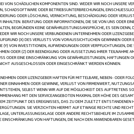
FREI VON SCHÄDLICHEN KOMPONENTEN SIND. WEDER WIR NOCH UNSERE 
VIREN, SCHADSOFTWARE ODER BETRIEBSUNTERBRECHUNGEN, EINSCHLIESSL
ÄNDERUNG ODER LÖSCHUNG, VERNICHTUNG, BESCHÄDIGUNG ODER VERLUST 
INHALTEN. BERATUNG ODER INFORMATIONEN, DIE SIE VON UNS ODER EIN
LTEN, BEGRÜNDEN KEINE GEWÄHRLEISTUNGSANSPRÜCHE, ES SEIN DENN, DI
WEDER WIR NOCH UNSERE VERBUNDENEN UNTERNEHMEN ODER LIZENZGEBE
FGRUND (X) DES VERLUSTS VON VORAUSSICHTLICHEN GEWINNEN ODER 
 (Y) VON INVESTITIONEN, AUFWENDUNGEN ODER VERPFLICHTUNGEN, DIE 
EN ODER (Z) DER BEENDIGUNG ODER AUSSETZUNG IHRER TEILNAHME A
LUSS ODER EINE EINSCHRÄNKUNG VON GEWÄHRLEISTUNGEN, HAFTUNGEN O
NICHT AUSGESCHLOSSEN ODER EINGESCHRÄNKT WERDEN KÖNNEN.
EHMEN ODER LIZENZGEBER HAFTEN FÜR MITTELBARE, NEBEN- ODER FOL
R EINNAHMEN ODER GEWINNE, VERLUST VON FIRMENWERT, NUTZUNGSAU
TSTEHEN, SELBST WENN WIR AUF DIE MÖGLICHKEIT DES AUFTRETENS S
MENHANG MIT DEN SERVICEANGEBOTEN MAXIMAL DER HÖHE DES GESAMT
M ZEITPUNKT DES EREIGNISSES, DAS ZU DEM ZULETZT ENTSTANDENEN 
ERGÜTUNGEN. SIE VERZICHTEN HIERMIT AUF ETWAIGE RECHTE UND RECHT
KLAGE, UNTERLASSUNGSKLAGE ODER ANDERE RECHTSBEHELFE IM ZUSAMME
NE EINSCHRÄNKUNG VON HAFTUNGEN, DIE NACH DEN ANWENDBAREN GESE