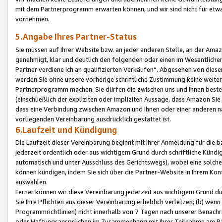
mit dem Partnerprogramm erwarten können, und wir sind nicht für etwa
vornehmen.
5.Angabe Ihres Partner-Status
Sie müssen auf Ihrer Website bzw. an jeder anderen Stelle, an der Am
genehmigt, klar und deutlich den folgenden oder einen im Wesentlichen
Partner verdiene ich an qualifizierten Verkäufen“. Abgesehen von die
werden Sie ohne unsere vorherige schriftliche Zustimmung keine weite
Partnerprogramm machen. Sie dürfen die zwischen uns und Ihnen best
(einschließlich der expliziten oder impliziten Aussage, dass Amazon Si
dass eine Verbindung zwischen Amazon und Ihnen oder einer anderen natü
vorliegenden Vereinbarung ausdrücklich gestattet ist.
6.Laufzeit und Kündigung
Die Laufzeit dieser Vereinbarung beginnt mit Ihrer Anmeldung für die 
jederzeit ordentlich oder aus wichtigem Grund durch schriftliche Kündi
automatisch und unter Ausschluss des Gerichtswegs), wobei eine solch
können kündigen, indem Sie sich über die Partner-Website in Ihrem Ko
auswählen.
Ferner können wir diese Vereinbarung jederzeit aus wichtigem Grund dur
Sie Ihre Pflichten aus dieser Vereinbarung erheblich verletzen; (b) wen
Programmrichtlinien) nicht innerhalb von 7 Tagen nach unserer Benachr
oder Haftungsansprüchen im Zusammenhang mit Ihrer Teilnahme am Pa