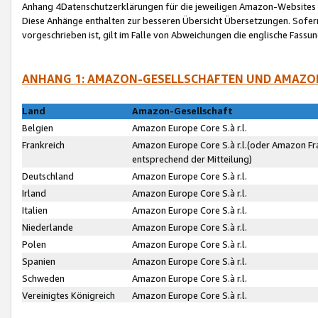
Anhang 4Datenschutzerklärungen für die jeweiligen Amazon-Websites
Diese Anhänge enthalten zur besseren Übersicht Übersetzungen. Sofe
vorgeschrieben ist, gilt im Falle von Abweichungen die englische Fass
ANHANG 1: AMAZON-GESELLSCHAFTEN UND AMAZO
Land
Amazon-Gesellschaft
Belgien
Amazon Europe Core S.à r.l.
Frankreich
Amazon Europe Core S.à r.l.(oder Amazon Fr
entsprechend der Mitteilung)
Deutschland
Amazon Europe Core S.à r.l.
Irland
Amazon Europe Core S.à r.l.
Italien
Amazon Europe Core S.à r.l.
Niederlande
Amazon Europe Core S.à r.l.
Polen
Amazon Europe Core S.à r.l.
Spanien
Amazon Europe Core S.à r.l.
Schweden
Amazon Europe Core S.à r.l.
Vereinigtes Königreich
Amazon Europe Core S.à r.l.