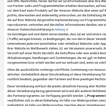
und SMS-Nachrichten. Ferner dürfen wir (a) Informationen über Ihre We
von Partner-Links und Programminhalten erhalten überwachen, aufzei
vor dem Kauf eines Produkts auf der Amazon-Website über einen auf Ih
prüfen, überwachen und anderweitig untersuchen, um die Einhaltung dies
die auf Ihrer Website dargestellte Implementierung von Programminhalt
reproduzieren, verbreiten und darstellen. Informationen darüber, wie w
Amazon-Datenschutzerklärung in
Anhang 4
.
Sie bestätigen und sind damit einverstanden, dass (a) wir und unsere 
(Traffic) anregen können, zu Bedingungen, die von den in dieser Vere
Unternehmen jederzeit (unmittelbar oder mittelbar) Websites oder Appl
Ihrer Website im Wettbewerb stehen, (c) ein Versäumnis unsererseits, I
Verzicht auf unser Recht darstellt, die betroffene oder eine andere B
Aktualisierungen, Handlungen und Zustimmungen, die wir ggf. im Rahme
vorgenommen bzw. erteilt werden und nur wirksam sind, wenn sie schri
Ohne die ausdrückliche vorherige schriftliche Zustimmung von Amazon
abtreten. Vorbehaltlich dieser Einschränkung ist diese Vereinbarung f
rechtlich bindend, gegenüber den Parteien und ihren jeweiligen Rech
Diese Vereinbarung umfasst die jeweils aktuellste Fassung aller Richtli
dieser Vereinbarung Bezug genommen wird und alle anderen Richtlinie
des Partnerprogramms zur Verfügung gestellt werden („
Programmric
verpflichten sich zu deren Einhaltung. Im Falle von Widersprüchen zwi
maßgeblich. Im Falle von Widersprüchen zwischen dieser Vereinbarun