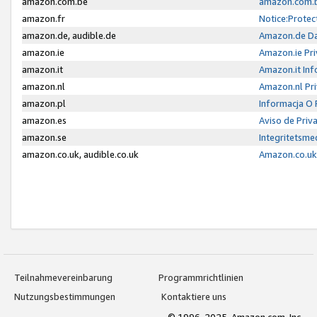
amazon.com.be
amazon.com.b
amazon.fr
Notice:Protec
amazon.de, audible.de
Amazon.de Da
amazon.ie
Amazon.ie Pri
amazon.it
Amazon.it Inf
amazon.nl
Amazon.nl Pri
amazon.pl
Informacja O
amazon.es
Aviso de Priv
amazon.se
Integritetsm
amazon.co.uk, audible.co.uk
Amazon.co.uk 
Teilnahmevereinbarung
Programmrichtlinien
Nutzungsbestimmungen
Kontaktiere uns