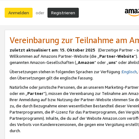
Anmelden
Registrieren
oder
Vereinbarung zur Teilnahme am 
zuletzt aktualisiert am
:
15. Oktober 2025
(Derzeitige Partner - 
Willkommen auf Amazons Partner-Website (die „
Partner-Website
“)
genannten Amazon-Gesellschaften („
Amazon
“ oder „
uns
“ oder ähnli
Übersetzungen stehen in folgenden Sprachen zur Verfügung :
Englisch
,
den Übersetzungen gilt die englische Fassung.
Natürliche oder juristische Personen, die an unserem Marketing-Partn
oder ein „
Partner
“), müssen die Vereinbarung zur Teilnahme am Ama
Ihrer Anmeldung auf bzw. Nutzung der Partner-Website stimmen Sie die
zu, die durch Bezugnahme einen wesentlichen Bestandteil dieser Verei
Partnerprogramm, die IP-Lizenz für das Partnerprogramm, den Vergütu
Partnerprogramm). Inhalte, die du auf der Website Amazon.com veröffe
des Verbots von Kundenrezensionen, die gegen eine Vergütung erstellt, 
durch.