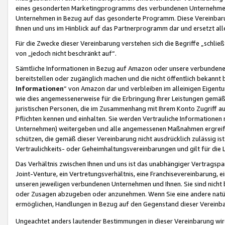
eines gesonderten Marketingprogramms des verbundenen Unternehmens
Unternehmen in Bezug auf das gesonderte Programm. Diese Vereinbarung
Ihnen und uns im Hinblick auf das Partnerprogramm dar und ersetzt al
Für die Zwecke dieser Vereinbarung verstehen sich die Begriffe „schließ
von „jedoch nicht beschränkt auf“.
Sämtliche Informationen in Bezug auf Amazon oder unsere verbunde
bereitstellen oder zugänglich machen und die nicht öffentlich bekannt bz
Informationen
“ von Amazon dar und verbleiben im alleinigen Eigent
wie dies angemessenerweise für die Erbringung Ihrer Leistungen gemäß d
juristischen Personen, die im Zusammenhang mit Ihrem Konto Zugriff au
Pflichten kennen und einhalten. Sie werden Vertrauliche Informationen 
Unternehmen) weitergeben und alle angemessenen Maßnahmen ergreifen
schützen, die gemäß dieser Vereinbarung nicht ausdrücklich zulässig is
Vertraulichkeits- oder Geheimhaltungsvereinbarungen und gilt für die
Das Verhältnis zwischen Ihnen und uns ist das unabhängiger Vertragspa
Joint-Venture, ein Vertretungsverhältnis, eine Franchisevereinbarung, 
unseren jeweiligen verbundenen Unternehmen und Ihnen. Sie sind ni
oder Zusagen abzugeben oder anzunehmen. Wenn Sie eine andere natürli
ermöglichen, Handlungen in Bezug auf den Gegenstand dieser Vereinbar
Ungeachtet anders lautender Bestimmungen in dieser Vereinbarung wird