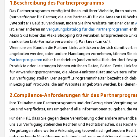
1.Beschreibung des Partnerprogramms
Das Partnerprogramm ermöglicht Ihnen, mit Ihrer Website, Ihren nutzer
(nur verfügbar für Partner, die eine Partner-ID für die Amazon UK We
„
Website
“) Geld zu verdienen, indem Sie Ihre Website mit einer der in
ist, einer anderen im
Vergütungskatalog für das Partnerprogramm
enth
Alexa Skill (über das Alexa Shopping Kit) verlinken. Entsprechende Lin
markierten Link-Formate verwenden („
Partner-Links
“).
Wenn unsere Kunden die Partner-Links anklicken oder sich damit verbi
angeboten werden, oder andere Handlungen vornehmen, können Sie eine
Partnerprogramm
näher beschrieben (und vorbehaltlich der dort festg
Produkte oder Leistungen können wir Ihnen Daten, Bilder, Texte, Linkfo
für Anwendungsprogramme, die Alexa-Funktionalität und weitere Inf
zur Verfügung stellen. Der Begriff „Programminhalte“ bezieht sich dabe
in Bezug auf Produkte, die auf Websites angeboten werden, bei denen 
2.Compliance-Anforderungen für das Partnerprog
Ihre Teilnahme am Partnerprogramm und der Bezug einer Vergütung setz
Sie sind verpflichtet, uns umgehend alle Informationen zu geben, die w
Für den Fall, dass Sie gegen diese Vereinbarung oder andere anwendba
uns zur Verfügung stehenden Rechten und Rechtsbehelfen, das Recht vo
Vergütungen ohne weitere Ankündigung (soweit nach geltendem Recht z
entsprechende Vergütungen zu haben) und zwar unabhängig davon, ob 