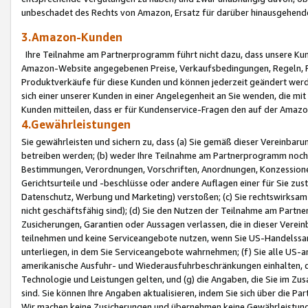
unbeschadet des Rechts von Amazon, Ersatz für darüber hinausgehen
3.Amazon-Kunden
Ihre Teilnahme am Partnerprogramm führt nicht dazu, dass unsere Kun
Amazon-Website angegebenen Preise, Verkaufsbedingungen, Regeln, Ri
Produktverkäufe für diese Kunden und können jederzeit geändert werde
sich einer unserer Kunden in einer Angelegenheit an Sie wenden, die 
Kunden mitteilen, dass er für Kundenservice-Fragen den auf der Ama
4.Gewährleistungen
Sie gewährleisten und sichern zu, dass (a) Sie gemäß dieser Vereinba
betreiben werden; (b) weder Ihre Teilnahme am Partnerprogramm noch d
Bestimmungen, Verordnungen, Vorschriften, Anordnungen, Konzessionen,
Gerichtsurteile und -beschlüsse oder andere Auflagen einer für Sie zu
Datenschutz, Werbung und Marketing) verstoßen; (c) Sie rechtswirksam 
nicht geschäftsfähig sind); (d) Sie den Nutzen der Teilnahme am Partne
Zusicherungen, Garantien oder Aussagen verlassen, die in dieser Verein
teilnehmen und keine Serviceangebote nutzen, wenn Sie US-Handelssa
unterliegen, in dem Sie Serviceangebote wahrnehmen; (f) Sie alle US
amerikanische Ausfuhr- und Wiederausfuhrbeschränkungen einhalten, 
Technologie und Leistungen gelten, und (g) die Angaben, die Sie im 
sind. Sie können Ihre Angaben aktualisieren, indem Sie sich über die 
Wir machen keine Zusicherungen und übernehmen keine Gewährleistun