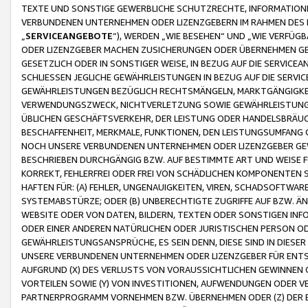
TEXTE UND SONSTIGE GEWERBLICHE SCHUTZRECHTE, INFORMATIONE
VERBUNDENEN UNTERNEHMEN ODER LIZENZGEBERN IM RAHMEN DES
„
SERVICEANGEBOTE
“), WERDEN „WIE BESEHEN“ UND „WIE VERFÜ
ODER LIZENZGEBER MACHEN ZUSICHERUNGEN ODER ÜBERNEHMEN GEW
GESETZLICH ODER IN SONSTIGER WEISE, IN BEZUG AUF DIE SERVI
SCHLIESSEN JEGLICHE GEWÄHRLEISTUNGEN IN BEZUG AUF DIE SERVI
GEWÄHRLEISTUNGEN BEZÜGLICH RECHTSMÄNGELN, MARKTGÄNGIGKEIT
VERWENDUNGSZWECK, NICHTVERLETZUNG SOWIE GEWÄHRLEISTUNGEN 
ÜBLICHEN GESCHÄFTSVERKEHR, DER LEISTUNG ODER HANDELSBRÄUCH
BESCHAFFENHEIT, MERKMALE, FUNKTIONEN, DEN LEISTUNGSUMFANG 
NOCH UNSERE VERBUNDENEN UNTERNEHMEN ODER LIZENZGEBER GEWÄ
BESCHRIEBEN DURCHGÄNGIG BZW. AUF BESTIMMTE ART UND WEISE
KORREKT, FEHLERFREI ODER FREI VON SCHÄDLICHEN KOMPONENTEN
HAFTEN FÜR: (A) FEHLER, UNGENAUIGKEITEN, VIREN, SCHADSOFTW
SYSTEMABSTÜRZE; ODER (B) UNBERECHTIGTE ZUGRIFFE AUF BZW. 
WEBSITE ODER VON DATEN, BILDERN, TEXTEN ODER SONSTIGEN INF
ODER EINER ANDEREN NATÜRLICHEN ODER JURISTISCHEN PERSON OD
GEWÄHRLEISTUNGSANSPRÜCHE, ES SEIN DENN, DIESE SIND IN DIES
UNSERE VERBUNDENEN UNTERNEHMEN ODER LIZENZGEBER FÜR EN
AUFGRUND (X) DES VERLUSTS VON VORAUSSICHTLICHEN GEWINNEN
VORTEILEN SOWIE (Y) VON INVESTITIONEN, AUFWENDUNGEN ODER VE
PARTNERPROGRAMM VORNEHMEN BZW. ÜBERNEHMEN ODER (Z) DER 