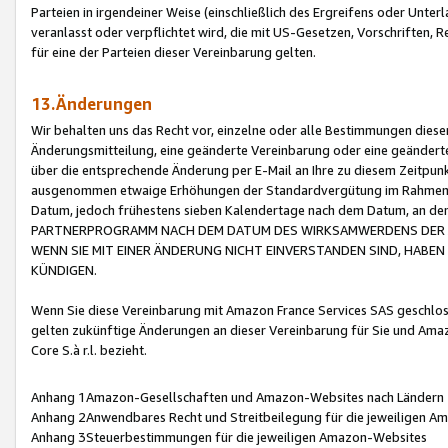
Parteien in irgendeiner Weise (einschließlich des Ergreifens oder Unt
veranlasst oder verpflichtet wird, die mit US-Gesetzen, Vorschriften,
für eine der Parteien dieser Vereinbarung gelten.
13.Änderungen
Wir behalten uns das Recht vor, einzelne oder alle Bestimmungen diese
Änderungsmitteilung, eine geänderte Vereinbarung oder eine geänderte 
über die entsprechende Änderung per E-Mail an Ihre zu diesem Zeitpun
ausgenommen etwaige Erhöhungen der Standardvergütung im Rahmen
Datum, jedoch frühestens sieben Kalendertage nach dem Datum, an de
PARTNERPROGRAMM NACH DEM DATUM DES WIRKSAMWERDENS DER Ä
WENN SIE MIT EINER ÄNDERUNG NICHT EINVERSTANDEN SIND, HABEN S
KÜNDIGEN.
Wenn Sie diese Vereinbarung mit Amazon France Services SAS geschlo
gelten zukünftige Änderungen an dieser Vereinbarung für Sie und Ama
Core S.à r.l. bezieht.
Anhang 1Amazon-Gesellschaften und Amazon-Websites nach Ländern
Anhang 2Anwendbares Recht und Streitbeilegung für die jeweiligen 
Anhang 3Steuerbestimmungen für die jeweiligen Amazon-Websites