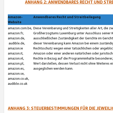
ANHANG 2: ANWENDBARES RECHT UND STRE
Amazon-
Anwendbares Recht und Streitbeilegung
Website
amazon.com.be,
Diese Vereinbarung und Streitigkeiten aller Art, die 
amazon.fr,
Großherzogtums Luxemburg unter Ausschluss seiner Kol
amazon.de,
ausschließlichen Zuständigkeit der Gerichte im Geri
audible.de,
dieser Vereinbarung kann Amazon bei einem zuständig
amazon.ie
Rechtsschutz wegen einer tatsächlichen oder angebli
amazon.it,
Amazon oder einer anderen natürlichen oder juristisc
amazon.nl,
Rechte in Bezug auf die Programminhalte besonderer,
amazon.pl,
Wert darstellen, dessen Verlust nicht ohne Weiteres e
amazon.es,
ausgeglichen werden kann.
amazon.se,
amazon.co.uk,
audible.co.uk
ANHANG 3: STEUERBESTIMMUNGEN FÜR DIE JEWEIL