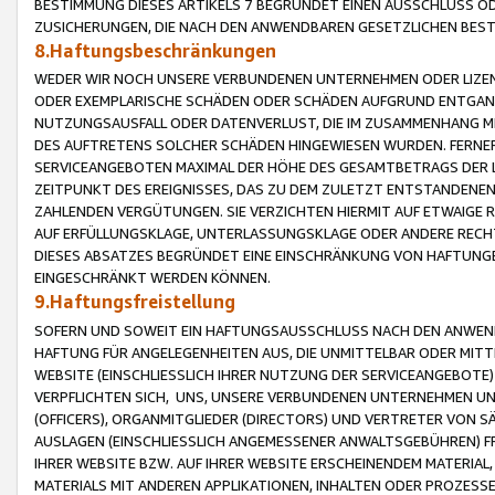
BESTIMMUNG DIESES ARTIKELS 7 BEGRÜNDET EINEN AUSSCHLUSS 
ZUSICHERUNGEN, DIE NACH DEN ANWENDBAREN GESETZLICHEN BE
8.Haftungsbeschränkungen
WEDER WIR NOCH UNSERE VERBUNDENEN UNTERNEHMEN ODER LIZEN
ODER EXEMPLARISCHE SCHÄDEN ODER SCHÄDEN AUFGRUND ENTGANG
NUTZUNGSAUSFALL ODER DATENVERLUST, DIE IM ZUSAMMENHANG MI
DES AUFTRETENS SOLCHER SCHÄDEN HINGEWIESEN WURDEN. FERN
SERVICEANGEBOTEN MAXIMAL DER HÖHE DES GESAMTBETRAGS DER 
ZEITPUNKT DES EREIGNISSES, DAS ZU DEM ZULETZT ENTSTANDENE
ZAHLENDEN VERGÜTUNGEN. SIE VERZICHTEN HIERMIT AUF ETWAIGE 
AUF ERFÜLLUNGSKLAGE, UNTERLASSUNGSKLAGE ODER ANDERE RECHT
DIESES ABSATZES BEGRÜNDET EINE EINSCHRÄNKUNG VON HAFTUNG
EINGESCHRÄNKT WERDEN KÖNNEN.
9.Haftungsfreistellung
SOFERN UND SOWEIT EIN HAFTUNGSAUSSCHLUSS NACH DEN ANWENDB
HAFTUNG FÜR ANGELEGENHEITEN AUS, DIE UNMITTELBAR ODER MITT
WEBSITE (EINSCHLIESSLICH IHRER NUTZUNG DER SERVICEANGEBOTE)
VERPFLICHTEN SICH, UNS, UNSERE VERBUNDENEN UNTERNEHMEN UN
(OFFICERS), ORGANMITGLIEDER (DIRECTORS) UND VERTRETER VON 
AUSLAGEN (EINSCHLIESSLICH ANGEMESSENER ANWALTSGEBÜHREN) FR
IHRER WEBSITE BZW. AUF IHRER WEBSITE ERSCHEINENDEM MATERIAL
MATERIALS MIT ANDEREN APPLIKATIONEN, INHALTEN ODER PROZESSE