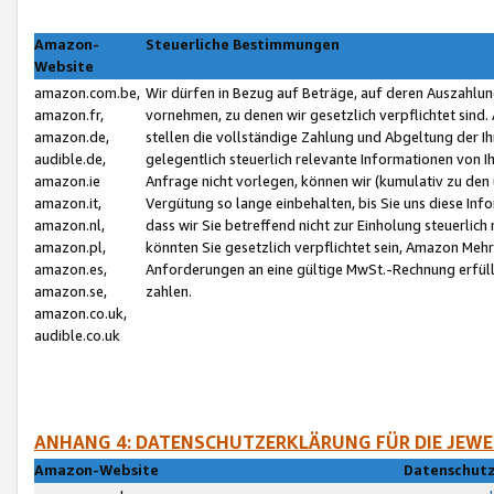
Amazon-
Steuerliche Bestimmungen
Website
amazon.com.be,
Wir dürfen in Bezug auf Beträge, auf deren Auszahlun
amazon.fr,
vornehmen, zu denen wir gesetzlich verpflichtet sind
amazon.de,
stellen die vollständige Zahlung und Abgeltung der 
audible.de,
gelegentlich steuerlich relevante Informationen von I
amazon.ie
Anfrage nicht vorlegen, können wir (kumulativ zu de
amazon.it,
Vergütung so lange einbehalten, bis Sie uns diese Inf
amazon.nl,
dass wir Sie betreffend nicht zur Einholung steuerlich 
amazon.pl,
könnten Sie gesetzlich verpflichtet sein, Amazon Meh
amazon.es,
Anforderungen an eine gültige MwSt.-Rechnung erfüllt
amazon.se,
zahlen.
amazon.co.uk,
audible.co.uk
ANHANG 4: DATENSCHUTZERKLÄRUNG FÜR DIE JEWE
Amazon-Website
Datenschutz