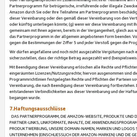
Partnerprogramm für betrügerische, irreführende oder illegale Zwecke
Amazon durch Sie oder Ihre Teilnahme am Partnerprogramm beschädig
dieser Vereinbarung oder den gemäß dieser Vereinbarung von den Vertr
oder künftig unterliegen könnte; (g) wenn wir diese Vereinbarung mit I
gemeinsam mit Ihnen agieren, bereits in der Vergangenheit, gleich aus
das Partnerprogramm in der allgemein angebotenen Form beenden. Vors
gegen die Bestimmungen der Ziffer 5 und jeder Verstoß gegen die Prog
Wir dürfen angefallene und noch nicht ausgezahlte Vergütungen nach 
sicherzustellen, dass der richtige Betrag ausgezahlt wird (beispielsw
Mit Beendigung dieser Vereinbarung erlöschen alle Rechte und Pflichte
eingeräumten Lizenzen/Nutzungsrechte; hiervon ausgenommen sind die in 
Programmrichtlinien festgelegten Rechte und Pflichten der Parteien sow
Vereinbarung, die nach Beendigung dieser Vereinbarung fortbestehen. D
entstandenen Verbindlichkeiten aus dieser Vereinbarung und der Haft
begangen wurde.
7.Haftungsausschlüsse
DAS PARTNERPROGRAMM, DIE AMAZON-WEBSITE, PRODUKTE UND DI
PARTNER-LINKS, LINKFORMATE, INHALTE, DIE ANWENDUNGSPROGR
PRODUKTWERBUNG, UNSERE DOMAIN-NAMEN, MARKEN UND LOGOS S
UNTERNEHMEN (EINSCHLIESSLICH DER AMAZON-MARKEN) UND DIE GE