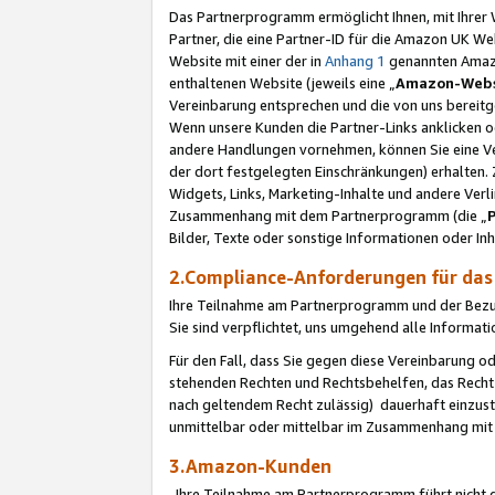
Das Partnerprogramm ermöglicht Ihnen, mit Ihrer W
Partner, die eine Partner-ID für die Amazon UK W
Website mit einer der in
Anhang 1
genannten Amazon
enthaltenen Website (jeweils eine „
Amazon-Webs
Vereinbarung entsprechen und die von uns bereitg
Wenn unsere Kunden die Partner-Links anklicken 
andere Handlungen vornehmen, können Sie eine Ver
der dort festgelegten Einschränkungen) erhalten. 
Widgets, Links, Marketing-Inhalte und andere Ver
Zusammenhang mit dem Partnerprogramm (die „
Bilder, Texte oder sonstige Informationen oder In
2.Compliance-Anforderungen für d
Ihre Teilnahme am Partnerprogramm und der Bezug 
Sie sind verpflichtet, uns umgehend alle Informat
Für den Fall, dass Sie gegen diese Vereinbarung 
stehenden Rechten und Rechtsbehelfen, das Recht
nach geltendem Recht zulässig) dauerhaft einzus
unmittelbar oder mittelbar im Zusammenhang mit
3.Amazon-Kunden
Ihre Teilnahme am Partnerprogramm führt nicht d