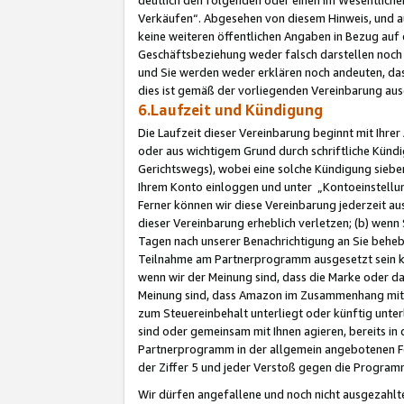
Verkäufen“. Abgesehen von diesem Hinweis, und a
keine weiteren öffentlichen Angaben in Bezug au
Geschäftsbeziehung weder falsch darstellen noch a
und Sie werden weder erklären noch andeuten, dass
dies ist gemäß der vorliegenden Vereinbarung ausd
6.Laufzeit und Kündigung
Die Laufzeit dieser Vereinbarung beginnt mit Ihre
oder aus wichtigem Grund durch schriftliche Kündi
Gerichtswegs), wobei eine solche Kündigung siebe
Ihrem Konto einloggen und unter „Kontoeinstellu
Ferner können wir diese Vereinbarung jederzeit aus
dieser Vereinbarung erheblich verletzen; (b) wenn
Tagen nach unserer Benachrichtigung an Sie behe
Teilnahme am Partnerprogramm ausgesetzt sein kö
wenn wir der Meinung sind, dass die Marke oder 
Meinung sind, dass Amazon im Zusammenhang mit d
zum Steuereinbehalt unterliegt oder künftig unter
sind oder gemeinsam mit Ihnen agieren, bereits in
Partnerprogramm in der allgemein angebotenen Fo
der Ziffer 5 und jeder Verstoß gegen die Programm
Wir dürfen angefallene und noch nicht ausgezahlt