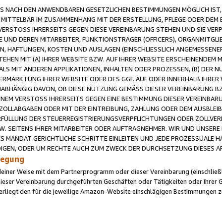
 NACH DEN ANWENDBAREN GESETZLICHEN BESTIMMUNGEN MÖGLICH IST, S
MITTELBAR IM ZUSAMMENHANG MIT DER ERSTELLUNG, PFLEGE ODER DEM BE
ERSTOSS IHRERSEITS GEGEN DIESE VEREINBARUNG STEHEN UND SIE VERP
UND DEREN MITARBEITER, FUNKTIONSTRÄGER (OFFICERS), ORGANMITGLI
N, HAFTUNGEN, KOSTEN UND AUSLAGEN (EINSCHLIESSLICH ANGEMESSENE
HEN MIT (A) IHRER WEBSITE BZW. AUF IHRER WEBSITE ERSCHEINENDEM M
LS MIT ANDEREN APPLIKATIONEN, INHALTEN ODER PROZESSEN, (B) DER 
RMARKTUNG IHRER WEBSITE ODER DES GGF. AUF ODER INNERHALB IHRER W
ABHÄNGIG DAVON, OB DIESE NUTZUNG GEMÄSS DIESER VEREINBARUNG B
EINEM VERSTOSS IHRERSEITS GEGEN EINE BESTIMMUNG DIESER VEREINBARU
D ZOLLABGABEN ODER MIT DER EINTREIBUNG, ZAHLUNG ODER DEM AUSBLEI
FÜLLUNG DER STEUERREGISTRIERUNGSVERPFLICHTUNGEN ODER ZOLLVERPF
W. SEITENS IHRER MITARBEITER ODER AUFTRAGNEHMER. WIR UND UNSERE
ES MANDAT GERICHTLICHE SCHRITTE EINLEITEN UND JEDE PROZESSUALE 
GEN, ODER UM RECHTE AUCH ZUM ZWECK DER DURCHSETZUNG DIESES AR
ilegung
endeiner Weise mit dem Partnerprogramm oder dieser Vereinbarung (einschließl
ieser Vereinbarung durchgeführten Geschäften oder Tätigkeiten oder Ihrer 
iegt den für die jeweilige Amazon-Website einschlägigen Bestimmungen z