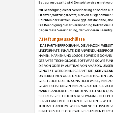
Betrag ausgezahlt wird (beispielsweise um etwai
Mit Beendigung dieser Vereinbarung erlöschen alle
Lizenzen/Nutzungsrechte; hiervon ausgenommen sind
Pflichten der Parteien sowie ggf. entstandene, ab
Die Beendigung dieser Vereinbarung befreit die P
gegen diese Vereinbarung, der vor deren Beendi
7.Haftungsausschlüsse
DAS PARTNERPROGRAMM, DIE AMAZON-WEBSITE,
LINKFORMATE, INHALTE, DIE ANWENDUNGSPRO
NAMEN, MARKEN UND LOGOS SOWIE DIE DOMAIN
GESAMTE TECHNOLOGIE, SOFTWARE SOWIE FUNKT
DIE VON ODER IM AUFTRAG VON AMAZON, UNS
GENUTZT WERDEN (INSGESAMT DIE „
SERVICEA
UNTERNEHMEN ODER LIZENZGEBER MACHEN ZUSI
GESETZLICH ODER IN SONSTIGER WEISE, IN BE
GEWÄHRLEISTUNGEN IN BEZUG AUF DIE SERVICE
MARKTGÄNGIGKEIT, ZUFRIEDENSTELLENDER QUA
SICH AUS GESETZLICHEN BESTIMMUNGEN, GEPFL
SERVICEANGEBOT JEDERZEIT BEENDEN BZW. DIE
JEDERZEIT ÄNDERN. WEDER WIR NOCH UNSERE 
BEREITGESTELLT ODER WIE BESCHRIEBEN DURC