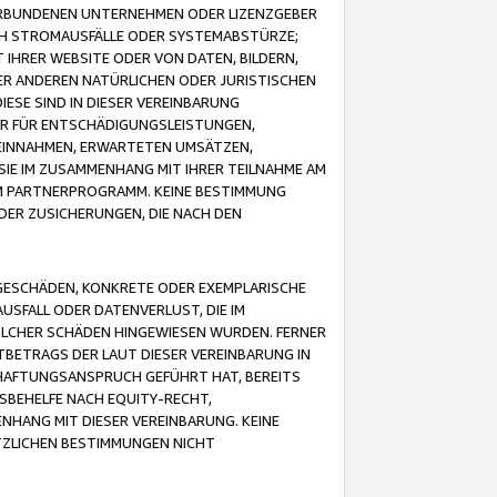
VERBUNDENEN UNTERNEHMEN ODER LIZENZGEBER
ICH STROMAUSFÄLLE ODER SYSTEMABSTÜRZE;
IHRER WEBSITE ODER VON DATEN, BILDERN,
ER ANDEREN NATÜRLICHEN ODER JURISTISCHEN
ESE SIND IN DIESER VEREINBARUNG
R FÜR ENTSCHÄDIGUNGSLEISTUNGEN,
EINNAHMEN, ERWARTETEN UMSÄTZEN,
SIE IM ZUSAMMENHANG MIT IHRER TEILNAHME AM
M PARTNERPROGRAMM. KEINE BESTIMMUNG
DER ZUSICHERUNGEN, DIE NACH DEN
GESCHÄDEN, KONKRETE ODER EXEMPLARISCHE
SFALL ODER DATENVERLUST, DIE IM
OLCHER SCHÄDEN HINGEWIESEN WURDEN. FERNER
BETRAGS DER LAUT DIESER VEREINBARUNG IN
HAFTUNGSANSPRUCH GEFÜHRT HAT, BEREITS
SBEHELFE NACH EQUITY-RECHT,
NHANG MIT DIESER VEREINBARUNG. KEINE
TZLICHEN BESTIMMUNGEN NICHT