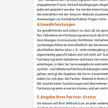
angegebenen Preise, Verkaufsbedingungen, Regeln
jederzeit geändert werden. Sie werden keine Konta
der Interaktion mit der Amazon-Website zusamme
Anweisungen zur Kontaktaufnahme folgen sollte.
4.Gewährleistungen
Sie gewährleisten und sichern zu, dass (a) Sie g
Ihre Teilnahme am Partnerprogramm noch die Erst
Anordnungen, Konzessionen, Richtlinien, Verhalten
zuständigen Behörde (einschließlich der Bestimmu
abschließen dürfen (also z. B. nicht minderjährig
eigenständig geprüft haben und sich nicht auf Zusi
Partnerprogramm teilnehmen und keine Servicean
unterliegen, in dem Sie Serviceangebote wahrneh
Ausfuhr- und Wiederausfuhrbeschränkungen einhal
gelten, und (g) die Angaben, die Sie im Zusammen
indem Sie sich über die Partner-Website in Ihrem
Wir machen keine Zusicherungen und übernehmen 
Partnerprogramm erwarten können, und wir sind n
5.Angabe Ihres Partner-Status
Sie müssen auf Ihrer Website bzw. an jeder ander
deutlich den folgenden oder einen im Wesentlichen