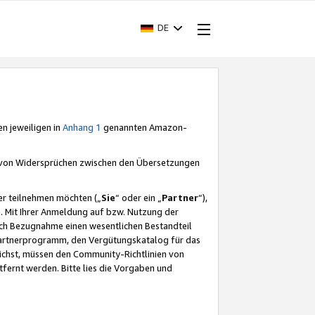
DE
en jeweiligen in
Anhang 1
genannten Amazon-
e von Widersprüchen zwischen den Übersetzungen
er teilnehmen möchten („
Sie
“ oder ein „
Partner
“),
. Mit Ihrer Anmeldung auf bzw. Nutzung der
durch Bezugnahme einen wesentlichen Bestandteil
 Partnerprogramm, den Vergütungskatalog für das
ichst, müssen den Community-Richtlinien von
fernt werden. Bitte lies die Vorgaben und