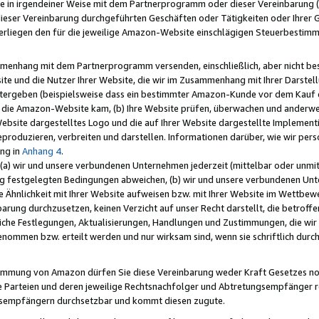
e in irgendeiner Weise mit dem Partnerprogramm oder dieser Vereinbarung (ei
ieser Vereinbarung durchgeführten Geschäften oder Tätigkeiten oder Ihrer 
liegen den für die jeweilige Amazon-Website einschlägigen Steuerbestim
mmenhang mit dem Partnerprogramm versenden, einschließlich, aber nicht be
site und die Nutzer Ihrer Website, die wir im Zusammenhang mit Ihrer Darst
itergeben (beispielsweise dass ein bestimmter Amazon-Kunde vor dem Kauf
uf die Amazon-Website kam, (b) Ihre Website prüfen, überwachen und anderwei
r Website dargestelltes Logo und die auf Ihrer Website dargestellte Impleme
reproduzieren, verbreiten und darstellen. Informationen darüber, wie wir per
ng in
Anhang 4
.
 (a) wir und unsere verbundenen Unternehmen jederzeit (mittelbar oder unmit
ng festgelegten Bedingungen abweichen, (b) wir und unsere verbundenen Unte
 Ähnlichkeit mit Ihrer Website aufweisen bzw. mit Ihrer Website im Wettbewer
barung durchzusetzen, keinen Verzicht auf unser Recht darstellt, die betrof
liche Festlegungen, Aktualisierungen, Handlungen und Zustimmungen, die wi
enommen bzw. erteilt werden und nur wirksam sind, wenn sie schriftlich dur
stimmung von Amazon dürfen Sie diese Vereinbarung weder Kraft Gesetzes no
die Parteien und deren jeweilige Rechtsnachfolger und Abtretungsempfänger 
ngsempfängern durchsetzbar und kommt diesen zugute.