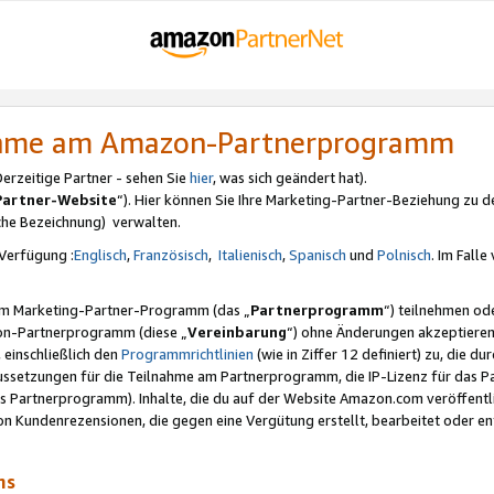
nahme am Amazon-Partnerprogramm
rzeitige Partner - sehen Sie
hier
, was sich geändert hat).
Partner-Website
“). Hier können Sie Ihre Marketing-Partner-Beziehung zu d
iche Bezeichnung) verwalten.
Verfügung :
Englisch
,
Französisch
,
Italienisch
,
Spanisch
und
Polnisch
. Im Fall
erem Marketing-Partner-Programm (das „
Partnerprogramm
“) teilnehmen od
on-Partnerprogramm (diese „
Vereinbarung
“) ohne Änderungen akzeptieren
 einschließlich den
Programmrichtlinien
(wie in Ziffer 12 definiert) zu, die 
raussetzungen für die Teilnahme am Partnerprogramm, die IP-Lizenz für das
s Partnerprogramm). Inhalte, die du auf der Website Amazon.com veröffentl
n Kundenrezensionen, die gegen eine Vergütung erstellt, bearbeitet oder ent
mms