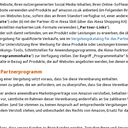
ebsite, Ihren nutzergenerierten Social Media-Inhalten, Ihren Online-Softwar
ebsite verwenden und Produkte auf amazon.co.uk anbieten) (im Folgenden Ihr
-Websites bzw., sofern dies an Ihrem Standort verfügbar ist, einer ander
ite
“) oder (ii) mit der Partner-ID in Alexa Skill (über das Alexa Shopping Ki
estellten markierten Link-Formate verwenden („
Partner-Links
“).
oder sich damit verbinden, um ein Produkt oder Leistungen zu erwerben, di
gütung für qualifizierte Verkäufe, wie im
Vergütungskatalog für das Part
Zur Unterstützung Ihrer Werbung für diese Produkte oder Leistungen können w
linkungs-Tools, Schnittstellen für Anwendungsprogramme, die Alexa-Funktion
Programminhalte
“) zur Verfügung stellen. Der Begriff „Programminhalte“ be
halte in Bezug auf Produkte, die auf Websites angeboten werden, bei denen 
as Partnerprogramm
einer Vergütung setzt voraus, dass Sie diese Vereinbarung einhalten.
ionen zu geben, die wir anfordern, um zu überprüfen, dass Sie diese Vereinba
oder andere anwendbare Marketingverträge von Amazon verstoßen, behalten w
 vor, sämtliche im Rahmen dieser Vereinbarung andernfalls an Sie zahlbare
tellen (und Sie stimmen zu, keinen Anspruch auf entsprechende Vergütungen
 dem Verstoß stehen, und unbeschadet des Rechts von Amazon, Ersatz für 
azu, dass unsere Kunden zu Ihren Kunden werden. Zwischen Ihnen und Amaz