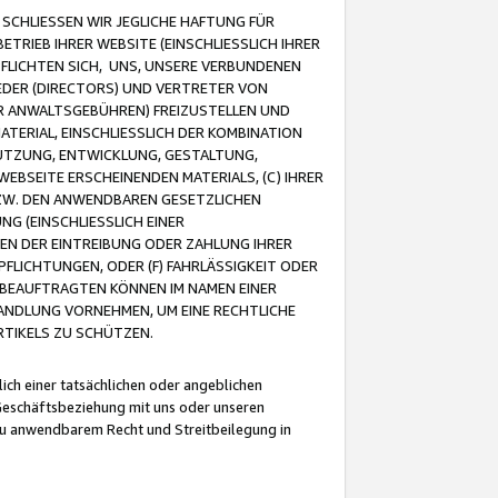
CHLIESSEN WIR JEGLICHE HAFTUNG FÜR
TRIEB IHRER WEBSITE (EINSCHLIESSLICH IHRER
FLICHTEN SICH, UNS, UNSERE VERBUNDENEN
EDER (DIRECTORS) UND VERTRETER VON
R ANWALTSGEBÜHREN) FREIZUSTELLEN UND
ATERIAL, EINSCHLIESSLICH DER KOMBINATION
NUTZUNG, ENTWICKLUNG, GESTALTUNG,
EBSEITE ERSCHEINENDEN MATERIALS, (C) IHRER
ZW. DEN ANWENDBAREN GESETZLICHEN
NG (EINSCHLIESSLICH EINER
BEN DER EINTREIBUNG ODER ZAHLUNG IHRER
LICHTUNGEN, ODER (F) FAHRLÄSSIGKEIT ODER
 BEAUFTRAGTEN KÖNNEN IM NAMEN EINER
HANDLUNG VORNEHMEN, UM EINE RECHTLICHE
TIKELS ZU SCHÜTZEN.
ich einer tatsächlichen oder angeblichen
Geschäftsbeziehung mit uns oder unseren
u anwendbarem Recht und Streitbeilegung in