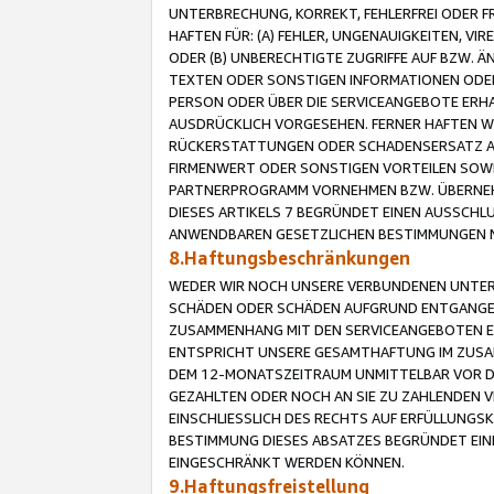
UNTERBRECHUNG, KORREKT, FEHLERFREI ODER 
HAFTEN FÜR: (A) FEHLER, UNGENAUIGKEITEN, 
ODER (B) UNBERECHTIGTE ZUGRIFFE AUF BZW. 
TEXTEN ODER SONSTIGEN INFORMATIONEN ODER 
PERSON ODER ÜBER DIE SERVICEANGEBOTE ERHA
AUSDRÜCKLICH VORGESEHEN. FERNER HAFTEN 
RÜCKERSTATTUNGEN ODER SCHADENSERSATZ AU
FIRMENWERT ODER SONSTIGEN VORTEILEN SOWIE
PARTNERPROGRAMM VORNEHMEN BZW. ÜBERNEHM
DIESES ARTIKELS 7 BEGRÜNDET EINEN AUSSCH
ANWENDBAREN GESETZLICHEN BESTIMMUNGEN 
8.Haftungsbeschränkungen
WEDER WIR NOCH UNSERE VERBUNDENEN UNTERN
SCHÄDEN ODER SCHÄDEN AUFGRUND ENTGANGENE
ZUSAMMENHANG MIT DEN SERVICEANGEBOTEN EN
ENTSPRICHT UNSERE GESAMTHAFTUNG IM ZUSAM
DEM 12-MONATSZEITRAUM UNMITTELBAR VOR DE
GEZAHLTEN ODER NOCH AN SIE ZU ZAHLENDEN V
EINSCHLIESSLICH DES RECHTS AUF ERFÜLLUNGS
BESTIMMUNG DIESES ABSATZES BEGRÜNDET EI
EINGESCHRÄNKT WERDEN KÖNNEN.
9.Haftungsfreistellung