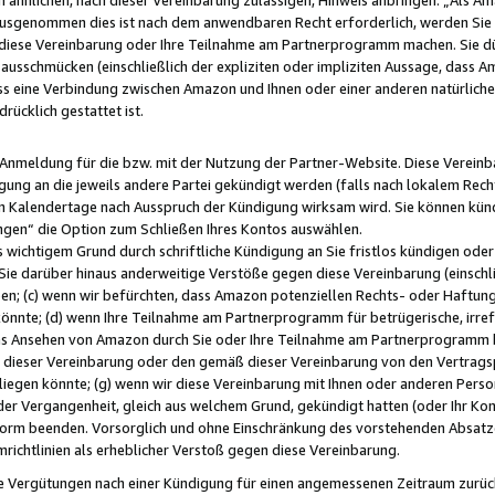
usgenommen dies ist nach dem anwendbaren Recht erforderlich, werden Sie 
f diese Vereinbarung oder Ihre Teilnahme am Partnerprogramm machen. Sie d
usschmücken (einschließlich der expliziten oder impliziten Aussage, dass A
 eine Verbindung zwischen Amazon und Ihnen oder einer anderen natürlichen 
rücklich gestattet ist.
r Anmeldung für die bzw. mit der Nutzung der Partner-Website. Diese Vereinb
gung an die jeweils andere Partei gekündigt werden (falls nach lokalem Rech
n Kalendertage nach Ausspruch der Kündigung wirksam wird. Sie können kündi
ngen“ die Option zum Schließen Ihres Kontos auswählen.
 wichtigem Grund durch schriftliche Kündigung an Sie fristlos kündigen oder I
 Sie darüber hinaus anderweitige Verstöße gegen diese Vereinbarung (einschli
ben; (c) wenn wir befürchten, dass Amazon potenziellen Rechts- oder Haftu
nnte; (d) wenn Ihre Teilnahme am Partnerprogramm für betrügerische, irref
das Ansehen von Amazon durch Sie oder Ihre Teilnahme am Partnerprogramm b
ieser Vereinbarung oder den gemäß dieser Vereinbarung von den Vertragspa
liegen könnte; (g) wenn wir diese Vereinbarung mit Ihnen oder anderen Perso
 der Vergangenheit, gleich aus welchem Grund, gekündigt hatten (oder Ihr Ko
rm beenden. Vorsorglich und ohne Einschränkung des vorstehenden Absatzes
richtlinien als erheblicher Verstoß gegen diese Vereinbarung.
e Vergütungen nach einer Kündigung für einen angemessenen Zeitraum zurückb