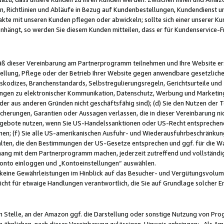
, Richtlinien und Abläufe in Bezug auf Kundenbestellungen, Kundendienst 
kte mit unseren Kunden pflegen oder abwickeln; sollte sich einer unserer Ku
nhängt, so werden Sie diesem Kunden mitteilen, dass er für Kundenservic
emäß dieser Vereinbarung am Partnerprogramm teilnehmen und Ihre Website er
ellung, Pflege oder der Betrieb Ihrer Website gegen anwendbare gesetzlich
skodizes, Branchenstandards, Selbstregulierungsregeln, Gerichtsurteile und 
ngen zu elektronischer Kommunikation, Datenschutz, Werbung und Marketing)
 oder aus anderen Gründen nicht geschäftsfähig sind); (d) Sie den Nutzen de
cherungen, Garantien oder Aussagen verlassen, die in dieser Vereinbarung nich
gebote nutzen, wenn Sie US-Handelssanktionen oder US-Recht entsprechen
men; (f) Sie alle US-amerikanischen Ausfuhr- und Wiederausfuhrbeschränkun
ten, die den Bestimmungen der US-Gesetze entsprechen und ggf. für die Wa
hang mit dem Partnerprogramm machen, jederzeit zutreffend und vollständig 
 Konto einloggen und „Kontoeinstellungen“ auswählen.
keine Gewährleistungen im Hinblick auf das Besucher- und Vergütungsvolu
icht für etwaige Handlungen verantwortlich, die Sie auf Grundlage solcher
en Stelle, an der Amazon ggf. die Darstellung oder sonstige Nutzung von Pr
 ähnlichen, nach dieser Vereinbarung zulässigen, Hinweis anbringen: „Als Ama