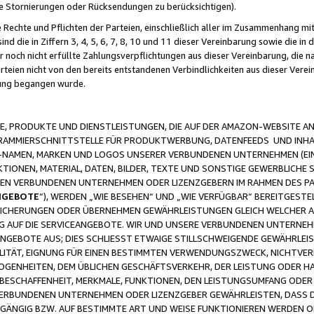
ge Stornierungen oder Rücksendungen zu berücksichtigen).
 Rechte und Pflichten der Parteien, einschließlich aller im Zusammenhang m
 die in Ziffern 3, 4, 5, 6, 7, 8, 10 und 11 dieser Vereinbarung sowie die in
er noch nicht erfüllte Zahlungsverpflichtungen aus dieser Vereinbarung, die
arteien nicht von den bereits entstandenen Verbindlichkeiten aus dieser Ver
gung begangen wurde.
 PRODUKTE UND DIENSTLEISTUNGEN, DIE AUF DER AMAZON-WEBSITE AN
GRAMMIERSCHNITTSTELLE FÜR PRODUKTWERBUNG, DATENFEEDS UND INH
-NAMEN, MARKEN UND LOGOS UNSERER VERBUNDENEN UNTERNEHMEN (EIN
IONEN, MATERIAL, DATEN, BILDER, TEXTE UND SONSTIGE GEWERBLICHE 
EREN VERBUNDENEN UNTERNEHMEN ODER LIZENZGEBERN IM RAHMEN DES 
NGEBOTE
“), WERDEN „WIE BESEHEN“ UND „WIE VERFÜGBAR“ BEREITGEST
CHERUNGEN ODER ÜBERNEHMEN GEWÄHRLEISTUNGEN GLEICH WELCHER AR
ZUG AUF DIE SERVICEANGEBOTE. WIR UND UNSERE VERBUNDENEN UNTERNEH
ANGEBOTE AUS; DIES SCHLIESST ETWAIGE STILLSCHWEIGENDE GEWÄHRLE
LITÄT, EIGNUNG FÜR EINEN BESTIMMTEN VERWENDUNGSZWECK, NICHTVER
OGENHEITEN, DEM ÜBLICHEN GESCHÄFTSVERKEHR, DER LEISTUNG ODER H
 BESCHAFFENHEIT, MERKMALE, FUNKTIONEN, DEN LEISTUNGSUMFANG ODER
VERBUNDENEN UNTERNEHMEN ODER LIZENZGEBER GEWÄHRLEISTEN, DASS D
HGÄNGIG BZW. AUF BESTIMMTE ART UND WEISE FUNKTIONIEREN WERDEN 