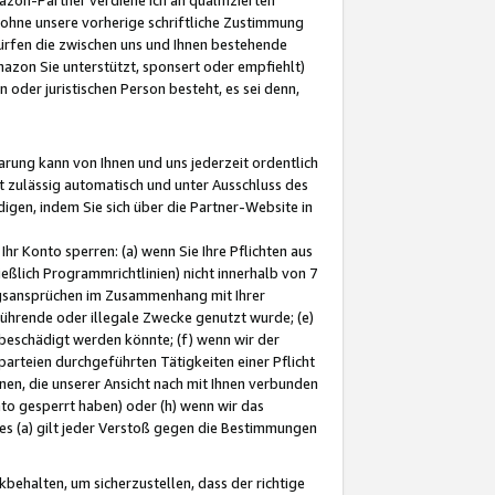
ohne unsere vorherige schriftliche Zustimmung
ürfen die zwischen uns und Ihnen bestehende
mazon Sie unterstützt, sponsert oder empfiehlt)
oder juristischen Person besteht, es sei denn,
arung kann von Ihnen und uns jederzeit ordentlich
t zulässig automatisch und unter Ausschluss des
gen, indem Sie sich über die Partner-Website in
hr Konto sperren: (a) wenn Sie Ihre Pflichten aus
eßlich Programmrichtlinien) nicht innerhalb von 7
ngsansprüchen im Zusammenhang mit Ihrer
ührende oder illegale Zwecke genutzt wurde; (e)
eschädigt werden könnte; (f) wenn wir der
rteien durchgeführten Tätigkeiten einer Pflicht
nen, die unserer Ansicht nach mit Ihnen verbunden
nto gesperrt haben) oder (h) wenn wir das
 (a) gilt jeder Verstoß gegen die Bestimmungen
ehalten, um sicherzustellen, dass der richtige