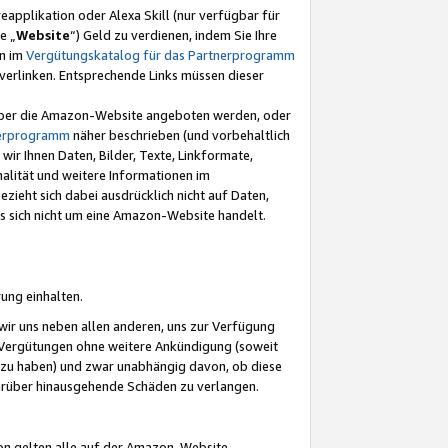
eapplikation oder Alexa Skill (nur verfügbar für
e „
Website
“) Geld zu verdienen, indem Sie Ihre
en im
Vergütungskatalog für das Partnerprogramm
t) verlinken. Entsprechende Links müssen dieser
e über die Amazon-Website angeboten werden, oder
nerprogramm
näher beschrieben (und vorbehaltlich
ir Ihnen Daten, Bilder, Texte, Linkformate,
alität und weitere Informationen im
zieht sich dabei ausdrücklich nicht auf Daten,
es sich nicht um eine Amazon-Website handelt.
rung einhalten.
ir uns neben allen anderen, uns zur Verfügung
n Vergütungen ohne weitere Ankündigung (soweit
 zu haben) und zwar unabhängig davon, ob diese
darüber hinausgehende Schäden zu verlangen.
on gelten alle auf der Amazon-Website