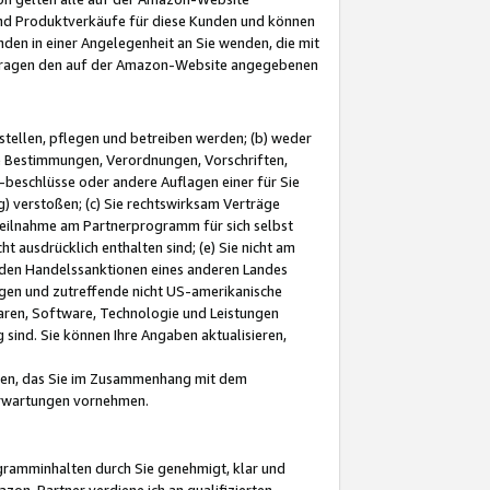
und Produktverkäufe für diese Kunden und können
nden in einer Angelegenheit an Sie wenden, die mit
e-Fragen den auf der Amazon-Website angegebenen
stellen, pflegen und betreiben werden; (b) weder
e Bestimmungen, Verordnungen, Vorschriften,
-beschlüsse oder andere Auflagen einer für Sie
 verstoßen; (c) Sie rechtswirksam Verträge
r Teilnahme am Partnerprogramm für sich selbst
t ausdrücklich enthalten sind; (e) Sie nicht am
den Handelssanktionen eines anderen Landes
gen und zutreffende nicht US-amerikanische
ren, Software, Technologie und Leistungen
sind. Sie können Ihre Angaben aktualisieren,
men, das Sie im Zusammenhang mit dem
 Erwartungen vornehmen.
ogramminhalten durch Sie genehmigt, klar und
zon-Partner verdiene ich an qualifizierten