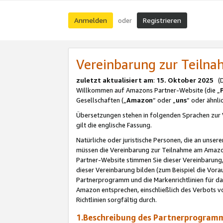
Anmelden
Registrieren
oder
Vereinbarung zur Teil
zuletzt aktualisiert am
:
15. Oktober 2025
(De
Willkommen auf Amazons Partner-Website (die „
Gesellschaften („
Amazon
“ oder „
uns
“ oder ähnl
Übersetzungen stehen in folgenden Sprachen zur 
gilt die englische Fassung.
Natürliche oder juristische Personen, die an uns
müssen die Vereinbarung zur Teilnahme am Amaz
Partner-Website stimmen Sie dieser Vereinbarung,
dieser Vereinbarung bilden (zum Beispiel die Vo
Partnerprogramm und die Markenrichtlinien für da
Amazon entsprechen, einschließlich des Verbots vo
Richtlinien sorgfältig durch.
1.Beschreibung des Partnerprogra