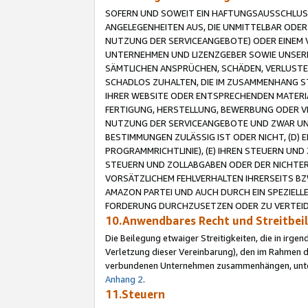
SOFERN UND SOWEIT EIN HAFTUNGSAUSSCHLUSS
ANGELEGENHEITEN AUS, DIE UNMITTELBAR ODER 
NUTZUNG DER SERVICEANGEBOTE) ODER EINEM V
UNTERNEHMEN UND LIZENZGEBER SOWIE UNSERE 
SÄMTLICHEN ANSPRÜCHEN, SCHÄDEN, VERLUSTE
SCHADLOS ZUHALTEN, DIE IM ZUSAMMENHANG STE
IHRER WEBSITE ODER ENTSPRECHENDEN MATERIA
FERTIGUNG, HERSTELLUNG, BEWERBUNG ODER VE
NUTZUNG DER SERVICEANGEBOTE UND ZWAR UN
BESTIMMUNGEN ZULÄSSIG IST ODER NICHT, (D) 
PROGRAMMRICHTLINIE), (E) IHREN STEUERN UN
STEUERN UND ZOLLABGABEN ODER DER NICHTER
VORSÄTZLICHEM FEHLVERHALTEN IHRERSEITS BZ
AMAZON PARTEI UND AUCH DURCH EIN SPEZIELL
FORDERUNG DURCHZUSETZEN ODER ZU VERTEIDI
10.Anwendbares Recht und Streitbe
Die Beilegung etwaiger Streitigkeiten, die in irg
Verletzung dieser Vereinbarung), den im Rahmen d
verbundenen Unternehmen zusammenhängen, unterl
Anhang 2
.
11.Steuern