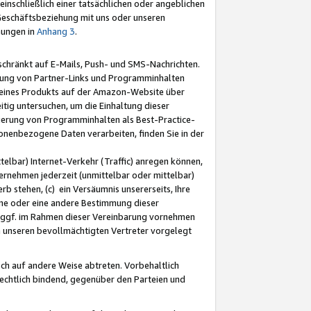
nschließlich einer tatsächlichen oder angeblichen
Geschäftsbeziehung mit uns oder unseren
mungen in
Anhang 3
.
schränkt auf E-Mails, Push- und SMS-Nachrichten.
ellung von Partner-Links und Programminhalten
 eines Produkts auf der Amazon-Website über
tig untersuchen, um die Einhaltung dieser
ntierung von Programminhalten als Best-Practice-
sonenbezogene Daten verarbeiten, finden Sie in der
telbar) Internet-Verkehr (Traffic) anregen können,
rnehmen jederzeit (unmittelbar oder mittelbar)
b stehen, (c) ein Versäumnis unsererseits, Ihre
fene oder eine andere Bestimmung dieser
r ggf. im Rahmen dieser Vereinbarung vornehmen
ch unseren bevollmächtigten Vertreter vorgelegt
ch auf andere Weise abtreten. Vorbehaltlich
rechtlich bindend, gegenüber den Parteien und