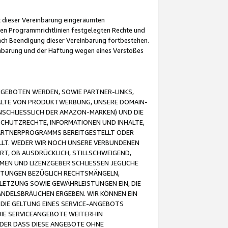
it dieser Vereinbarung eingeräumten
 den Programmrichtlinien festgelegten Rechte und
 nach Beendigung dieser Vereinbarung fortbestehen.
einbarung und der Haftung wegen eines Verstoßes
GEBOTEN WERDEN, SOWIE PARTNER-LINKS,
ALTE VON PRODUKTWERBUNG, UNSERE DOMAIN-
SCHLIESSLICH DER AMAZON-MARKEN) UND DIE
SCHUTZRECHTE, INFORMATIONEN UND INHALTE,
PARTNERPROGRAMMS BEREITGESTELLT ODER
ELLT. WEDER WIR NOCH UNSERE VERBUNDENEN
T, OB AUSDRÜCKLICH, STILLSCHWEIGEND,
MEN UND LIZENZGEBER SCHLIESSEN JEGLICHE
ISTUNGEN BEZÜGLICH RECHTSMÄNGELN,
LETZUNG SOWIE GEWÄHRLEISTUNGEN EIN, DIE
ANDELSBRÄUCHEN ERGEBEN. WIR KÖNNEN EIN
 DIE GELTUNG EINES SERVICE-ANGEBOTS
IE SERVICEANGEBOTE WEITERHIN
ODER DASS DIESE ANGEBOTE OHNE