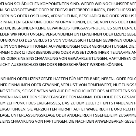
FREI VON SCHÄDLICHEN KOMPONENTEN SIND. WEDER WIR NOCH UNSERE 
VIREN, SCHADSOFTWARE ODER BETRIEBSUNTERBRECHUNGEN, EINSCHLIESSL
ÄNDERUNG ODER LÖSCHUNG, VERNICHTUNG, BESCHÄDIGUNG ODER VERLUST 
INHALTEN. BERATUNG ODER INFORMATIONEN, DIE SIE VON UNS ODER EIN
LTEN, BEGRÜNDEN KEINE GEWÄHRLEISTUNGSANSPRÜCHE, ES SEIN DENN, DI
WEDER WIR NOCH UNSERE VERBUNDENEN UNTERNEHMEN ODER LIZENZGEBE
FGRUND (X) DES VERLUSTS VON VORAUSSICHTLICHEN GEWINNEN ODER 
 (Y) VON INVESTITIONEN, AUFWENDUNGEN ODER VERPFLICHTUNGEN, DIE 
EN ODER (Z) DER BEENDIGUNG ODER AUSSETZUNG IHRER TEILNAHME A
LUSS ODER EINE EINSCHRÄNKUNG VON GEWÄHRLEISTUNGEN, HAFTUNGEN O
NICHT AUSGESCHLOSSEN ODER EINGESCHRÄNKT WERDEN KÖNNEN.
EHMEN ODER LIZENZGEBER HAFTEN FÜR MITTELBARE, NEBEN- ODER FOL
R EINNAHMEN ODER GEWINNE, VERLUST VON FIRMENWERT, NUTZUNGSAU
TSTEHEN, SELBST WENN WIR AUF DIE MÖGLICHKEIT DES AUFTRETENS S
MENHANG MIT DEN SERVICEANGEBOTEN MAXIMAL DER HÖHE DES GESAMT
M ZEITPUNKT DES EREIGNISSES, DAS ZU DEM ZULETZT ENTSTANDENEN 
ERGÜTUNGEN. SIE VERZICHTEN HIERMIT AUF ETWAIGE RECHTE UND RECHT
KLAGE, UNTERLASSUNGSKLAGE ODER ANDERE RECHTSBEHELFE IM ZUSAMME
NE EINSCHRÄNKUNG VON HAFTUNGEN, DIE NACH DEN ANWENDBAREN GESE