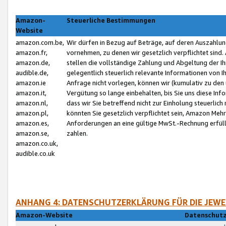
Amazon-
Steuerliche Bestimmungen
Website
amazon.com.be,
Wir dürfen in Bezug auf Beträge, auf deren Auszahlun
amazon.fr,
vornehmen, zu denen wir gesetzlich verpflichtet sind
amazon.de,
stellen die vollständige Zahlung und Abgeltung der 
audible.de,
gelegentlich steuerlich relevante Informationen von I
amazon.ie
Anfrage nicht vorlegen, können wir (kumulativ zu de
amazon.it,
Vergütung so lange einbehalten, bis Sie uns diese Inf
amazon.nl,
dass wir Sie betreffend nicht zur Einholung steuerlich 
amazon.pl,
könnten Sie gesetzlich verpflichtet sein, Amazon Meh
amazon.es,
Anforderungen an eine gültige MwSt.-Rechnung erfüllt
amazon.se,
zahlen.
amazon.co.uk,
audible.co.uk
ANHANG 4: DATENSCHUTZERKLÄRUNG FÜR DIE JEWE
Amazon-Website
Datenschutz