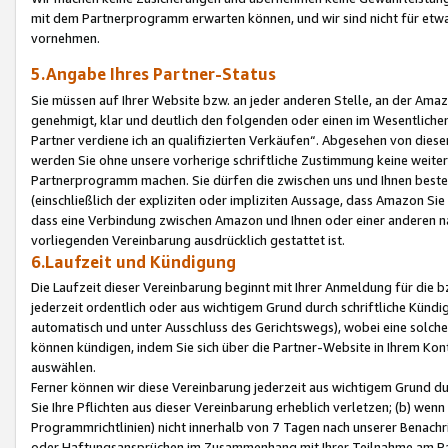
mit dem Partnerprogramm erwarten können, und wir sind nicht für etwa
vornehmen.
5.Angabe Ihres Partner-Status
Sie müssen auf Ihrer Website bzw. an jeder anderen Stelle, an der Am
genehmigt, klar und deutlich den folgenden oder einen im Wesentlichen
Partner verdiene ich an qualifizierten Verkäufen“. Abgesehen von die
werden Sie ohne unsere vorherige schriftliche Zustimmung keine weite
Partnerprogramm machen. Sie dürfen die zwischen uns und Ihnen best
(einschließlich der expliziten oder impliziten Aussage, dass Amazon Si
dass eine Verbindung zwischen Amazon und Ihnen oder einer anderen natü
vorliegenden Vereinbarung ausdrücklich gestattet ist.
6.Laufzeit und Kündigung
Die Laufzeit dieser Vereinbarung beginnt mit Ihrer Anmeldung für die 
jederzeit ordentlich oder aus wichtigem Grund durch schriftliche Kündi
automatisch und unter Ausschluss des Gerichtswegs), wobei eine solch
können kündigen, indem Sie sich über die Partner-Website in Ihrem Ko
auswählen.
Ferner können wir diese Vereinbarung jederzeit aus wichtigem Grund dur
Sie Ihre Pflichten aus dieser Vereinbarung erheblich verletzen; (b) wen
Programmrichtlinien) nicht innerhalb von 7 Tagen nach unserer Benachr
oder Haftungsansprüchen im Zusammenhang mit Ihrer Teilnahme am Pa