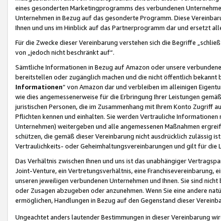
eines gesonderten Marketingprogramms des verbundenen Unternehmens
Unternehmen in Bezug auf das gesonderte Programm. Diese Vereinbarung
Ihnen und uns im Hinblick auf das Partnerprogramm dar und ersetzt al
Für die Zwecke dieser Vereinbarung verstehen sich die Begriffe „schließ
von „jedoch nicht beschränkt auf“.
Sämtliche Informationen in Bezug auf Amazon oder unsere verbunde
bereitstellen oder zugänglich machen und die nicht öffentlich bekannt bz
Informationen
“ von Amazon dar und verbleiben im alleinigen Eigent
wie dies angemessenerweise für die Erbringung Ihrer Leistungen gemäß d
juristischen Personen, die im Zusammenhang mit Ihrem Konto Zugriff au
Pflichten kennen und einhalten. Sie werden Vertrauliche Informationen 
Unternehmen) weitergeben und alle angemessenen Maßnahmen ergreifen
schützen, die gemäß dieser Vereinbarung nicht ausdrücklich zulässig is
Vertraulichkeits- oder Geheimhaltungsvereinbarungen und gilt für die
Das Verhältnis zwischen Ihnen und uns ist das unabhängiger Vertragspa
Joint-Venture, ein Vertretungsverhältnis, eine Franchisevereinbarung, 
unseren jeweiligen verbundenen Unternehmen und Ihnen. Sie sind ni
oder Zusagen abzugeben oder anzunehmen. Wenn Sie eine andere natürli
ermöglichen, Handlungen in Bezug auf den Gegenstand dieser Vereinbar
Ungeachtet anders lautender Bestimmungen in dieser Vereinbarung wird