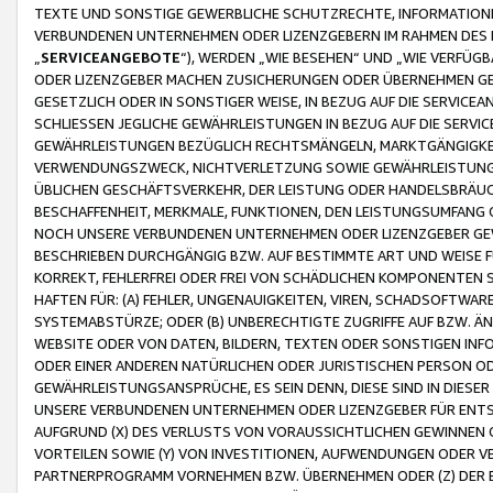
TEXTE UND SONSTIGE GEWERBLICHE SCHUTZRECHTE, INFORMATIONE
VERBUNDENEN UNTERNEHMEN ODER LIZENZGEBERN IM RAHMEN DES
„
SERVICEANGEBOTE
“), WERDEN „WIE BESEHEN“ UND „WIE VERFÜ
ODER LIZENZGEBER MACHEN ZUSICHERUNGEN ODER ÜBERNEHMEN GEW
GESETZLICH ODER IN SONSTIGER WEISE, IN BEZUG AUF DIE SERVI
SCHLIESSEN JEGLICHE GEWÄHRLEISTUNGEN IN BEZUG AUF DIE SERVI
GEWÄHRLEISTUNGEN BEZÜGLICH RECHTSMÄNGELN, MARKTGÄNGIGKEIT
VERWENDUNGSZWECK, NICHTVERLETZUNG SOWIE GEWÄHRLEISTUNGEN 
ÜBLICHEN GESCHÄFTSVERKEHR, DER LEISTUNG ODER HANDELSBRÄUCH
BESCHAFFENHEIT, MERKMALE, FUNKTIONEN, DEN LEISTUNGSUMFANG 
NOCH UNSERE VERBUNDENEN UNTERNEHMEN ODER LIZENZGEBER GEWÄ
BESCHRIEBEN DURCHGÄNGIG BZW. AUF BESTIMMTE ART UND WEISE
KORREKT, FEHLERFREI ODER FREI VON SCHÄDLICHEN KOMPONENTEN
HAFTEN FÜR: (A) FEHLER, UNGENAUIGKEITEN, VIREN, SCHADSOFTW
SYSTEMABSTÜRZE; ODER (B) UNBERECHTIGTE ZUGRIFFE AUF BZW. 
WEBSITE ODER VON DATEN, BILDERN, TEXTEN ODER SONSTIGEN INF
ODER EINER ANDEREN NATÜRLICHEN ODER JURISTISCHEN PERSON OD
GEWÄHRLEISTUNGSANSPRÜCHE, ES SEIN DENN, DIESE SIND IN DIES
UNSERE VERBUNDENEN UNTERNEHMEN ODER LIZENZGEBER FÜR EN
AUFGRUND (X) DES VERLUSTS VON VORAUSSICHTLICHEN GEWINNEN
VORTEILEN SOWIE (Y) VON INVESTITIONEN, AUFWENDUNGEN ODER VE
PARTNERPROGRAMM VORNEHMEN BZW. ÜBERNEHMEN ODER (Z) DER 