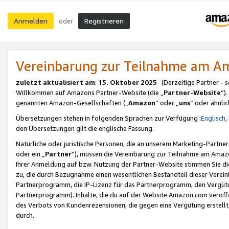
Anmelden
Registrieren
oder
Vereinbarung zur Teilnahme am 
zuletzt aktualisiert am
:
15. Oktober 2025
(Derzeitige Partner - 
Willkommen auf Amazons Partner-Website (die „
Partner-Website
“)
genannten Amazon-Gesellschaften („
Amazon
“ oder „
uns
“ oder ähnli
Übersetzungen stehen in folgenden Sprachen zur Verfügung :
Englisch
,
den Übersetzungen gilt die englische Fassung.
Natürliche oder juristische Personen, die an unserem Marketing-Partn
oder ein „
Partner
“), müssen die Vereinbarung zur Teilnahme am Ama
Ihrer Anmeldung auf bzw. Nutzung der Partner-Website stimmen Sie die
zu, die durch Bezugnahme einen wesentlichen Bestandteil dieser Verei
Partnerprogramm, die IP-Lizenz für das Partnerprogramm, den Vergütu
Partnerprogramm). Inhalte, die du auf der Website Amazon.com veröffe
des Verbots von Kundenrezensionen, die gegen eine Vergütung erstellt, 
durch.