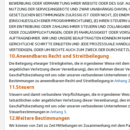
BEWERBUNG ODER VERMARKTUNG IHRER WEBSITE ODER DES GGF. AUF 
NUTZUNG DER SERVICEANGEBOTE UND ZWAR UNABHÄNGIG DAVON, O
GESETZLICHEN BESTIMMUNGEN ZULÄSSIG IST ODER NICHT, (D) EINE
(EINSCHLIESSLICH EINER PROGRAMMRICHTLINIE), (E) IHREN STEUER
DER EINTREIBUNG ODER ZAHLUNG IHRER STEUERN UND ZOLLABGAB
ODER ZOLLVERPFLICHTUNGEN, ODER (F) FAHRLÄSSIGKEIT ODER VORS
AUFTRAGNEHMER. WIR UND UNSERE BEAUFTRAGTEN KÖNNEN IM NAME
GERICHTLICHE SCHRITTE EINLEITEN UND JEDE PROZESSUALE HAND
VERTEIDIGEN, ODER UM RECHTE AUCH ZUM ZWECK DER DURCHSETZU
10.Anwendbares Recht und Streitbeilegung
Die Beilegung etwaiger Streitigkeiten, die in irgendeiner Weise mit de
angeblichen Verletzung dieser Vereinbarung), den im Rahmen dieser Ve
Geschäftsbeziehung mit uns oder unseren verbundenen Unternehmen zu
Bestimmungen zu anwendbarem Recht und Streitbeilegung in
Anhang 
11.Steuern
Steuern und damit verbundene Verpflichtungen, die in irgendeiner Wei
tatsächlichen oder angeblichen Verletzung dieser Vereinbarung), den 
Geschäftsbeziehung mit uns oder unseren verbundenen Unternehmen z
Steuerbestimmungen in
Anhang 3
.
12.Weitere Bestimmungen
Wir können von Zeit zu Zeit Mitteilungen im Zusammenhang mit dem Par