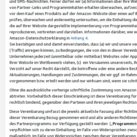
und SMS-Nachrichten. Ferner dürfen wir (a) Informationen über Ihre We
von Partner-Links und Programminhalten erhalten überwachen, aufzei
vor dem Kauf eines Produkts auf der Amazon-Website über einen auf Ih
prüfen, überwachen und anderweitig untersuchen, um die Einhaltung dies
die auf Ihrer Website dargestellte Implementierung von Programminhalt
reproduzieren, verbreiten und darstellen. Informationen darüber, wie w
Amazon-Datenschutzerklärung in
Anhang 4
.
Sie bestätigen und sind damit einverstanden, dass (a) wir und unsere 
(Traffic) anregen können, zu Bedingungen, die von den in dieser Vere
Unternehmen jederzeit (unmittelbar oder mittelbar) Websites oder Appl
Ihrer Website im Wettbewerb stehen, (c) ein Versäumnis unsererseits, I
Verzicht auf unser Recht darstellt, die betroffene oder eine andere B
Aktualisierungen, Handlungen und Zustimmungen, die wir ggf. im Rahme
vorgenommen bzw. erteilt werden und nur wirksam sind, wenn sie schri
Ohne die ausdrückliche vorherige schriftliche Zustimmung von Amazon
abtreten. Vorbehaltlich dieser Einschränkung ist diese Vereinbarung f
rechtlich bindend, gegenüber den Parteien und ihren jeweiligen Rech
Diese Vereinbarung umfasst die jeweils aktuellste Fassung aller Richtli
dieser Vereinbarung Bezug genommen wird und alle anderen Richtlinie
des Partnerprogramms zur Verfügung gestellt werden („
Programmric
verpflichten sich zu deren Einhaltung. Im Falle von Widersprüchen zwi
maßgeblich. Im Falle von Widersprüchen zwischen dieser Vereinbarun