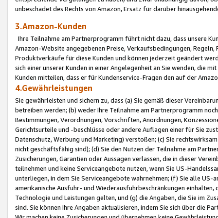
unbeschadet des Rechts von Amazon, Ersatz für darüber hinausgehen
3.Amazon-Kunden
Ihre Teilnahme am Partnerprogramm führt nicht dazu, dass unsere Kun
Amazon-Website angegebenen Preise, Verkaufsbedingungen, Regeln, Ri
Produktverkäufe für diese Kunden und können jederzeit geändert werde
sich einer unserer Kunden in einer Angelegenheit an Sie wenden, die 
Kunden mitteilen, dass er für Kundenservice-Fragen den auf der Ama
4.Gewährleistungen
Sie gewährleisten und sichern zu, dass (a) Sie gemäß dieser Vereinba
betreiben werden; (b) weder Ihre Teilnahme am Partnerprogramm noch d
Bestimmungen, Verordnungen, Vorschriften, Anordnungen, Konzessionen,
Gerichtsurteile und -beschlüsse oder andere Auflagen einer für Sie zu
Datenschutz, Werbung und Marketing) verstoßen; (c) Sie rechtswirksam 
nicht geschäftsfähig sind); (d) Sie den Nutzen der Teilnahme am Partne
Zusicherungen, Garantien oder Aussagen verlassen, die in dieser Verein
teilnehmen und keine Serviceangebote nutzen, wenn Sie US-Handelssa
unterliegen, in dem Sie Serviceangebote wahrnehmen; (f) Sie alle US
amerikanische Ausfuhr- und Wiederausfuhrbeschränkungen einhalten, 
Technologie und Leistungen gelten, und (g) die Angaben, die Sie im 
sind. Sie können Ihre Angaben aktualisieren, indem Sie sich über die 
Wir machen keine Zusicherungen und übernehmen keine Gewährleistun