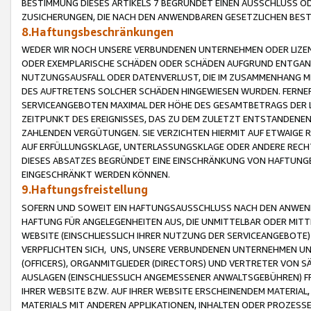
BESTIMMUNG DIESES ARTIKELS 7 BEGRÜNDET EINEN AUSSCHLUSS 
ZUSICHERUNGEN, DIE NACH DEN ANWENDBAREN GESETZLICHEN BE
8.Haftungsbeschränkungen
WEDER WIR NOCH UNSERE VERBUNDENEN UNTERNEHMEN ODER LIZEN
ODER EXEMPLARISCHE SCHÄDEN ODER SCHÄDEN AUFGRUND ENTGANG
NUTZUNGSAUSFALL ODER DATENVERLUST, DIE IM ZUSAMMENHANG MI
DES AUFTRETENS SOLCHER SCHÄDEN HINGEWIESEN WURDEN. FERN
SERVICEANGEBOTEN MAXIMAL DER HÖHE DES GESAMTBETRAGS DER 
ZEITPUNKT DES EREIGNISSES, DAS ZU DEM ZULETZT ENTSTANDENE
ZAHLENDEN VERGÜTUNGEN. SIE VERZICHTEN HIERMIT AUF ETWAIGE 
AUF ERFÜLLUNGSKLAGE, UNTERLASSUNGSKLAGE ODER ANDERE RECHT
DIESES ABSATZES BEGRÜNDET EINE EINSCHRÄNKUNG VON HAFTUNG
EINGESCHRÄNKT WERDEN KÖNNEN.
9.Haftungsfreistellung
SOFERN UND SOWEIT EIN HAFTUNGSAUSSCHLUSS NACH DEN ANWENDB
HAFTUNG FÜR ANGELEGENHEITEN AUS, DIE UNMITTELBAR ODER MITT
WEBSITE (EINSCHLIESSLICH IHRER NUTZUNG DER SERVICEANGEBOTE)
VERPFLICHTEN SICH, UNS, UNSERE VERBUNDENEN UNTERNEHMEN UN
(OFFICERS), ORGANMITGLIEDER (DIRECTORS) UND VERTRETER VON 
AUSLAGEN (EINSCHLIESSLICH ANGEMESSENER ANWALTSGEBÜHREN) FR
IHRER WEBSITE BZW. AUF IHRER WEBSITE ERSCHEINENDEM MATERIAL
MATERIALS MIT ANDEREN APPLIKATIONEN, INHALTEN ODER PROZESSE