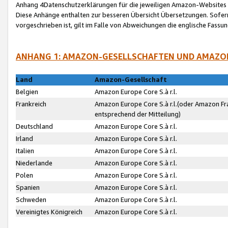
Anhang 4Datenschutzerklärungen für die jeweiligen Amazon-Websites
Diese Anhänge enthalten zur besseren Übersicht Übersetzungen. Sofe
vorgeschrieben ist, gilt im Falle von Abweichungen die englische Fass
ANHANG 1: AMAZON-GESELLSCHAFTEN UND AMAZO
Land
Amazon-Gesellschaft
Belgien
Amazon Europe Core S.à r.l.
Frankreich
Amazon Europe Core S.à r.l.(oder Amazon Fr
entsprechend der Mitteilung)
Deutschland
Amazon Europe Core S.à r.l.
Irland
Amazon Europe Core S.à r.l.
Italien
Amazon Europe Core S.à r.l.
Niederlande
Amazon Europe Core S.à r.l.
Polen
Amazon Europe Core S.à r.l.
Spanien
Amazon Europe Core S.à r.l.
Schweden
Amazon Europe Core S.à r.l.
Vereinigtes Königreich
Amazon Europe Core S.à r.l.