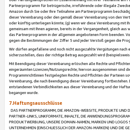
Partnerprogramm für betrügerische, irreführende oder illegale Zwecke
Amazon durch Sie oder Ihre Teilnahme am Partnerprogramm beschädig
dieser Vereinbarung oder den gemäß dieser Vereinbarung von den Vertr
oder künftig unterliegen könnte; (g) wenn wir diese Vereinbarung mit I
gemeinsam mit Ihnen agieren, bereits in der Vergangenheit, gleich aus
das Partnerprogramm in der allgemein angebotenen Form beenden. Vors
gegen die Bestimmungen der Ziffer 5 und jeder Verstoß gegen die Prog
Wir dürfen angefallene und noch nicht ausgezahlte Vergütungen nach 
sicherzustellen, dass der richtige Betrag ausgezahlt wird (beispielsw
Mit Beendigung dieser Vereinbarung erlöschen alle Rechte und Pflichte
eingeräumten Lizenzen/Nutzungsrechte; hiervon ausgenommen sind die in 
Programmrichtlinien festgelegten Rechte und Pflichten der Parteien sow
Vereinbarung, die nach Beendigung dieser Vereinbarung fortbestehen. D
entstandenen Verbindlichkeiten aus dieser Vereinbarung und der Haft
begangen wurde.
7.Haftungsausschlüsse
DAS PARTNERPROGRAMM, DIE AMAZON-WEBSITE, PRODUKTE UND DI
PARTNER-LINKS, LINKFORMATE, INHALTE, DIE ANWENDUNGSPROGR
PRODUKTWERBUNG, UNSERE DOMAIN-NAMEN, MARKEN UND LOGOS S
UNTERNEHMEN (EINSCHLIESSLICH DER AMAZON-MARKEN) UND DIE GE