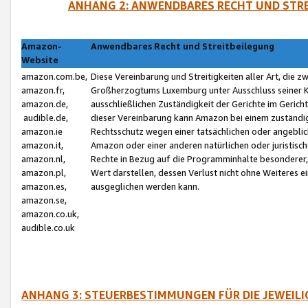
ANHANG 2: ANWENDBARES RECHT UND STRE
Amazon-
Anwendbares Recht und Streitbeilegung
Website
amazon.com.be,
Diese Vereinbarung und Streitigkeiten aller Art, die 
amazon.fr,
Großherzogtums Luxemburg unter Ausschluss seiner Kol
amazon.de,
ausschließlichen Zuständigkeit der Gerichte im Geri
audible.de,
dieser Vereinbarung kann Amazon bei einem zuständig
amazon.ie
Rechtsschutz wegen einer tatsächlichen oder angebli
amazon.it,
Amazon oder einer anderen natürlichen oder juristisc
amazon.nl,
Rechte in Bezug auf die Programminhalte besonderer,
amazon.pl,
Wert darstellen, dessen Verlust nicht ohne Weiteres e
amazon.es,
ausgeglichen werden kann.
amazon.se,
amazon.co.uk,
audible.co.uk
ANHANG 3: STEUERBESTIMMUNGEN FÜR DIE JEWEIL