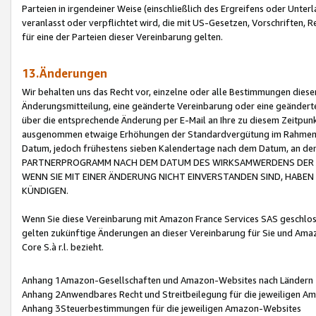
Parteien in irgendeiner Weise (einschließlich des Ergreifens oder Unt
veranlasst oder verpflichtet wird, die mit US-Gesetzen, Vorschriften,
für eine der Parteien dieser Vereinbarung gelten.
13.Änderungen
Wir behalten uns das Recht vor, einzelne oder alle Bestimmungen diese
Änderungsmitteilung, eine geänderte Vereinbarung oder eine geänderte 
über die entsprechende Änderung per E-Mail an Ihre zu diesem Zeitpun
ausgenommen etwaige Erhöhungen der Standardvergütung im Rahmen
Datum, jedoch frühestens sieben Kalendertage nach dem Datum, an de
PARTNERPROGRAMM NACH DEM DATUM DES WIRKSAMWERDENS DER Ä
WENN SIE MIT EINER ÄNDERUNG NICHT EINVERSTANDEN SIND, HABEN S
KÜNDIGEN.
Wenn Sie diese Vereinbarung mit Amazon France Services SAS geschlo
gelten zukünftige Änderungen an dieser Vereinbarung für Sie und Ama
Core S.à r.l. bezieht.
Anhang 1Amazon-Gesellschaften und Amazon-Websites nach Ländern
Anhang 2Anwendbares Recht und Streitbeilegung für die jeweiligen 
Anhang 3Steuerbestimmungen für die jeweiligen Amazon-Websites