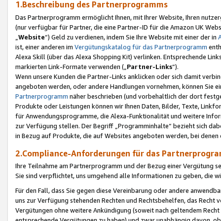
1.Beschreibung des Partnerprogramms
Das Partnerprogramm ermöglicht Ihnen, mit Ihrer Website, Ihren nutzer
(nur verfügbar für Partner, die eine Partner-ID für die Amazon UK We
„
Website
“) Geld zu verdienen, indem Sie Ihre Website mit einer der in
ist, einer anderen im
Vergütungskatalog für das Partnerprogramm
enth
Alexa Skill (über das Alexa Shopping Kit) verlinken. Entsprechende Lin
markierten Link-Formate verwenden („
Partner-Links
“).
Wenn unsere Kunden die Partner-Links anklicken oder sich damit verbi
angeboten werden, oder andere Handlungen vornehmen, können Sie eine
Partnerprogramm
näher beschrieben (und vorbehaltlich der dort festg
Produkte oder Leistungen können wir Ihnen Daten, Bilder, Texte, Linkfo
für Anwendungsprogramme, die Alexa-Funktionalität und weitere Inf
zur Verfügung stellen. Der Begriff „Programminhalte“ bezieht sich dabe
in Bezug auf Produkte, die auf Websites angeboten werden, bei denen 
2.Compliance-Anforderungen für das Partnerprog
Ihre Teilnahme am Partnerprogramm und der Bezug einer Vergütung setz
Sie sind verpflichtet, uns umgehend alle Informationen zu geben, die w
Für den Fall, dass Sie gegen diese Vereinbarung oder andere anwendba
uns zur Verfügung stehenden Rechten und Rechtsbehelfen, das Recht vo
Vergütungen ohne weitere Ankündigung (soweit nach geltendem Recht z
entsprechende Vergütungen zu haben) und zwar unabhängig davon, ob 