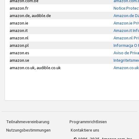
amazon.com.be
amazon.com.b
amazon.fr
Notice:Protec
amazon.de, audible.de
Amazon.de Da
amazon.ie
Amazon.ie Pri
amazon.it
Amazon.it Inf
amazon.nl
Amazon.nl Pri
amazon.pl
Informacja O
amazon.es
Aviso de Priv
amazon.se
Integritetsm
amazon.co.uk, audible.co.uk
Amazon.co.uk 
Teilnahmevereinbarung
Programmrichtlinien
Nutzungsbestimmungen
Kontaktiere uns