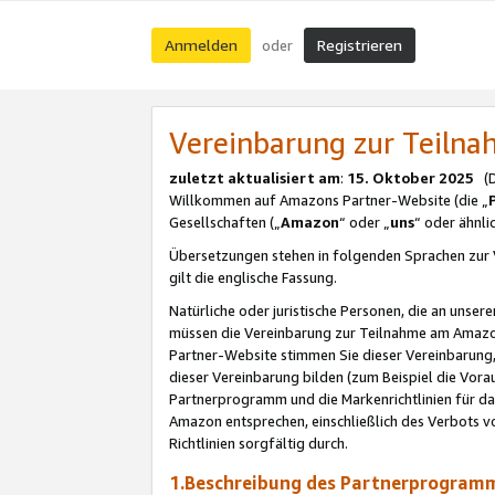
Anmelden
Registrieren
oder
Vereinbarung zur Teil
zuletzt aktualisiert am
:
15. Oktober 2025
(De
Willkommen auf Amazons Partner-Website (die „
Gesellschaften („
Amazon
“ oder „
uns
“ oder ähnl
Übersetzungen stehen in folgenden Sprachen zur 
gilt die englische Fassung.
Natürliche oder juristische Personen, die an uns
müssen die Vereinbarung zur Teilnahme am Amaz
Partner-Website stimmen Sie dieser Vereinbarung,
dieser Vereinbarung bilden (zum Beispiel die Vo
Partnerprogramm und die Markenrichtlinien für da
Amazon entsprechen, einschließlich des Verbots vo
Richtlinien sorgfältig durch.
1.Beschreibung des Partnerprogra