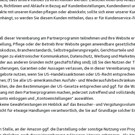
, Richtlinien und Abläufe in Bezug auf Kundenbestellungen, Kundendienst 
kte mit unseren Kunden pflegen oder abwickeln; sollte sich einer unserer Ku
nhängt, so werden Sie diesem Kunden mitteilen, dass er für Kundenservic
emäß dieser Vereinbarung am Partnerprogramm teilnehmen und Ihre Website er
ellung, Pflege oder der Betrieb Ihrer Website gegen anwendbare gesetzlich
skodizes, Branchenstandards, Selbstregulierungsregeln, Gerichtsurteile und 
ngen zu elektronischer Kommunikation, Datenschutz, Werbung und Marketing)
 oder aus anderen Gründen nicht geschäftsfähig sind); (d) Sie den Nutzen de
cherungen, Garantien oder Aussagen verlassen, die in dieser Vereinbarung nich
gebote nutzen, wenn Sie US-Handelssanktionen oder US-Recht entsprechen
men; (f) Sie alle US-amerikanischen Ausfuhr- und Wiederausfuhrbeschränkun
ten, die den Bestimmungen der US-Gesetze entsprechen und ggf. für die Wa
hang mit dem Partnerprogramm machen, jederzeit zutreffend und vollständig 
 Konto einloggen und „Kontoeinstellungen“ auswählen.
keine Gewährleistungen im Hinblick auf das Besucher- und Vergütungsvolu
icht für etwaige Handlungen verantwortlich, die Sie auf Grundlage solcher
en Stelle, an der Amazon ggf. die Darstellung oder sonstige Nutzung von Pr
 ähnlichen, nach dieser Vereinbarung zulässigen, Hinweis anbringen: „Als Ama