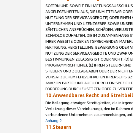
SOFERN UND SOWEIT EIN HAFTUNGSAUSSCHLUSS
ANGELEGENHEITEN AUS, DIE UNMITTELBAR ODER 
NUTZUNG DER SERVICEANGEBOTE) ODER EINEM V
UNTERNEHMEN UND LIZENZGEBER SOWIE UNSERE 
SÄMTLICHEN ANSPRÜCHEN, SCHÄDEN, VERLUSTE
SCHADLOS ZUHALTEN, DIE IM ZUSAMMENHANG STE
IHRER WEBSITE ODER ENTSPRECHENDEN MATERIA
FERTIGUNG, HERSTELLUNG, BEWERBUNG ODER VE
NUTZUNG DER SERVICEANGEBOTE UND ZWAR UN
BESTIMMUNGEN ZULÄSSIG IST ODER NICHT, (D) 
PROGRAMMRICHTLINIE), (E) IHREN STEUERN UN
STEUERN UND ZOLLABGABEN ODER DER NICHTER
VORSÄTZLICHEM FEHLVERHALTEN IHRERSEITS BZ
AMAZON PARTEI UND AUCH DURCH EIN SPEZIELL
FORDERUNG DURCHZUSETZEN ODER ZU VERTEIDI
10.Anwendbares Recht und Streitbe
Die Beilegung etwaiger Streitigkeiten, die in irg
Verletzung dieser Vereinbarung), den im Rahmen d
verbundenen Unternehmen zusammenhängen, unterl
Anhang 2
.
11.Steuern