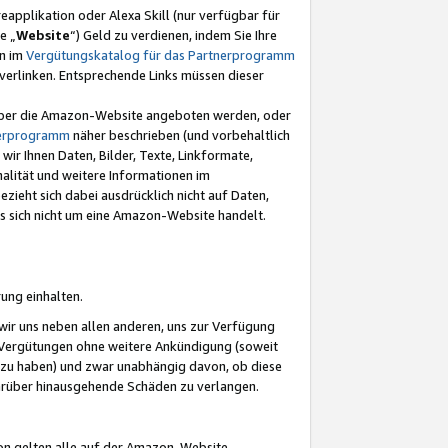
eapplikation oder Alexa Skill (nur verfügbar für
e „
Website
“) Geld zu verdienen, indem Sie Ihre
en im
Vergütungskatalog für das Partnerprogramm
t) verlinken. Entsprechende Links müssen dieser
e über die Amazon-Website angeboten werden, oder
nerprogramm
näher beschrieben (und vorbehaltlich
ir Ihnen Daten, Bilder, Texte, Linkformate,
alität und weitere Informationen im
zieht sich dabei ausdrücklich nicht auf Daten,
es sich nicht um eine Amazon-Website handelt.
rung einhalten.
ir uns neben allen anderen, uns zur Verfügung
n Vergütungen ohne weitere Ankündigung (soweit
 zu haben) und zwar unabhängig davon, ob diese
darüber hinausgehende Schäden zu verlangen.
on gelten alle auf der Amazon-Website