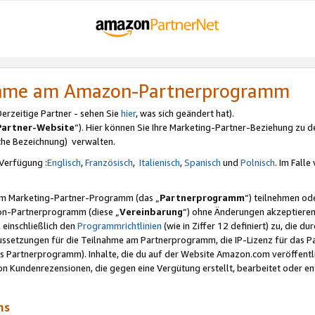
nahme am Amazon-Partnerprogramm
rzeitige Partner - sehen Sie
hier
, was sich geändert hat).
Partner-Website
“). Hier können Sie Ihre Marketing-Partner-Beziehung zu d
iche Bezeichnung) verwalten.
Verfügung :
Englisch
,
Französisch
,
Italienisch
,
Spanisch
und
Polnisch
. Im Fall
erem Marketing-Partner-Programm (das „
Partnerprogramm
“) teilnehmen od
on-Partnerprogramm (diese „
Vereinbarung
“) ohne Änderungen akzeptieren
 einschließlich den
Programmrichtlinien
(wie in Ziffer 12 definiert) zu, die 
raussetzungen für die Teilnahme am Partnerprogramm, die IP-Lizenz für das
s Partnerprogramm). Inhalte, die du auf der Website Amazon.com veröffentl
n Kundenrezensionen, die gegen eine Vergütung erstellt, bearbeitet oder ent
mms