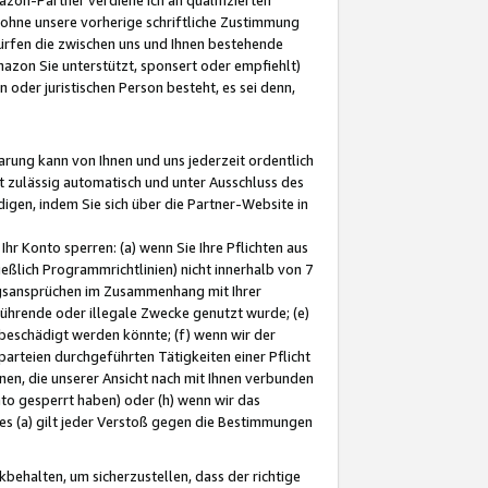
ohne unsere vorherige schriftliche Zustimmung
ürfen die zwischen uns und Ihnen bestehende
mazon Sie unterstützt, sponsert oder empfiehlt)
oder juristischen Person besteht, es sei denn,
arung kann von Ihnen und uns jederzeit ordentlich
t zulässig automatisch und unter Ausschluss des
gen, indem Sie sich über die Partner-Website in
hr Konto sperren: (a) wenn Sie Ihre Pflichten aus
eßlich Programmrichtlinien) nicht innerhalb von 7
ngsansprüchen im Zusammenhang mit Ihrer
ührende oder illegale Zwecke genutzt wurde; (e)
eschädigt werden könnte; (f) wenn wir der
rteien durchgeführten Tätigkeiten einer Pflicht
nen, die unserer Ansicht nach mit Ihnen verbunden
nto gesperrt haben) oder (h) wenn wir das
 (a) gilt jeder Verstoß gegen die Bestimmungen
ehalten, um sicherzustellen, dass der richtige