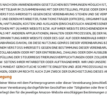
 NACH DEN ANWENDBAREN GESETZLICHEN BESTIMMUNGEN MÖGLICH IST, S
MITTELBAR IM ZUSAMMENHANG MIT DER ERSTELLUNG, PFLEGE ODER DEM BE
ERSTOSS IHRERSEITS GEGEN DIESE VEREINBARUNG STEHEN UND SIE VERP
UND DEREN MITARBEITER, FUNKTIONSTRÄGER (OFFICERS), ORGANMITGLI
N, HAFTUNGEN, KOSTEN UND AUSLAGEN (EINSCHLIESSLICH ANGEMESSENE
HEN MIT (A) IHRER WEBSITE BZW. AUF IHRER WEBSITE ERSCHEINENDEM M
LS MIT ANDEREN APPLIKATIONEN, INHALTEN ODER PROZESSEN, (B) DER 
RMARKTUNG IHRER WEBSITE ODER DES GGF. AUF ODER INNERHALB IHRER W
ABHÄNGIG DAVON, OB DIESE NUTZUNG GEMÄSS DIESER VEREINBARUNG B
EINEM VERSTOSS IHRERSEITS GEGEN EINE BESTIMMUNG DIESER VEREINBARU
D ZOLLABGABEN ODER MIT DER EINTREIBUNG, ZAHLUNG ODER DEM AUSBLEI
FÜLLUNG DER STEUERREGISTRIERUNGSVERPFLICHTUNGEN ODER ZOLLVERPF
W. SEITENS IHRER MITARBEITER ODER AUFTRAGNEHMER. WIR UND UNSERE
ES MANDAT GERICHTLICHE SCHRITTE EINLEITEN UND JEDE PROZESSUALE 
GEN, ODER UM RECHTE AUCH ZUM ZWECK DER DURCHSETZUNG DIESES AR
ilegung
endeiner Weise mit dem Partnerprogramm oder dieser Vereinbarung (einschließl
ieser Vereinbarung durchgeführten Geschäften oder Tätigkeiten oder Ihrer 
iegt den für die jeweilige Amazon-Website einschlägigen Bestimmungen z