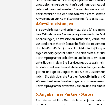
angegebenen Preise, Verkaufsbedingungen, Regeln
jederzeit geändert werden. Sie werden keine Konta
der Interaktion mit der Amazon-Website zusamme
Anweisungen zur Kontaktaufnahme folgen sollte.
4.Gewährleistungen
Sie gewährleisten und sichern zu, dass (a) Sie g
Ihre Teilnahme am Partnerprogramm noch die Erst
Anordnungen, Konzessionen, Richtlinien, Verhalten
zuständigen Behörde (einschließlich der Bestimmu
abschließen dürfen (also z. B. nicht minderjährig
eigenständig geprüft haben und sich nicht auf Zusi
Partnerprogramm teilnehmen und keine Servicean
unterliegen, in dem Sie Serviceangebote wahrneh
Ausfuhr- und Wiederausfuhrbeschränkungen einhal
gelten, und (g) die Angaben, die Sie im Zusammen
indem Sie sich über die Partner-Website in Ihrem
Wir machen keine Zusicherungen und übernehmen 
Partnerprogramm erwarten können, und wir sind n
5.Angabe Ihres Partner-Status
Sie müssen auf Ihrer Website bzw. an jeder ander
deutlich den folgenden oder einen im Wesentlichen