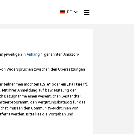
DE
en jeweiligen in
Anhang 1
genannten Amazon-
e von Widersprüchen zwischen den Übersetzungen
er teilnehmen möchten („
Sie
“ oder ein „
Partner
“),
. Mit Ihrer Anmeldung auf bzw. Nutzung der
durch Bezugnahme einen wesentlichen Bestandteil
 Partnerprogramm, den Vergütungskatalog für das
ichst, müssen den Community-Richtlinien von
fernt werden. Bitte lies die Vorgaben und