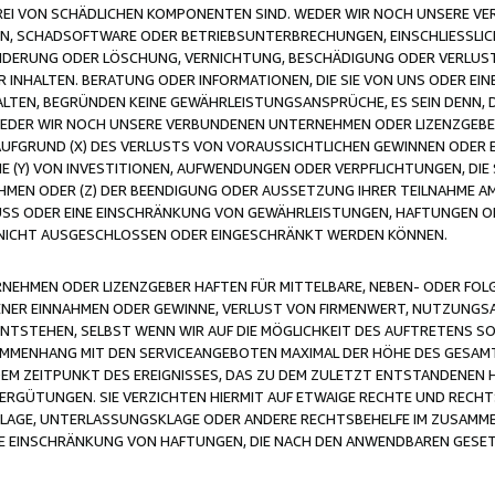
FREI VON SCHÄDLICHEN KOMPONENTEN SIND. WEDER WIR NOCH UNSERE 
VIREN, SCHADSOFTWARE ODER BETRIEBSUNTERBRECHUNGEN, EINSCHLIESSL
ÄNDERUNG ODER LÖSCHUNG, VERNICHTUNG, BESCHÄDIGUNG ODER VERLUST 
INHALTEN. BERATUNG ODER INFORMATIONEN, DIE SIE VON UNS ODER EIN
LTEN, BEGRÜNDEN KEINE GEWÄHRLEISTUNGSANSPRÜCHE, ES SEIN DENN, DI
WEDER WIR NOCH UNSERE VERBUNDENEN UNTERNEHMEN ODER LIZENZGEBE
FGRUND (X) DES VERLUSTS VON VORAUSSICHTLICHEN GEWINNEN ODER 
 (Y) VON INVESTITIONEN, AUFWENDUNGEN ODER VERPFLICHTUNGEN, DIE 
EN ODER (Z) DER BEENDIGUNG ODER AUSSETZUNG IHRER TEILNAHME A
LUSS ODER EINE EINSCHRÄNKUNG VON GEWÄHRLEISTUNGEN, HAFTUNGEN O
NICHT AUSGESCHLOSSEN ODER EINGESCHRÄNKT WERDEN KÖNNEN.
EHMEN ODER LIZENZGEBER HAFTEN FÜR MITTELBARE, NEBEN- ODER FOL
R EINNAHMEN ODER GEWINNE, VERLUST VON FIRMENWERT, NUTZUNGSAU
TSTEHEN, SELBST WENN WIR AUF DIE MÖGLICHKEIT DES AUFTRETENS S
MENHANG MIT DEN SERVICEANGEBOTEN MAXIMAL DER HÖHE DES GESAMT
M ZEITPUNKT DES EREIGNISSES, DAS ZU DEM ZULETZT ENTSTANDENEN 
ERGÜTUNGEN. SIE VERZICHTEN HIERMIT AUF ETWAIGE RECHTE UND RECHT
KLAGE, UNTERLASSUNGSKLAGE ODER ANDERE RECHTSBEHELFE IM ZUSAMME
NE EINSCHRÄNKUNG VON HAFTUNGEN, DIE NACH DEN ANWENDBAREN GESE