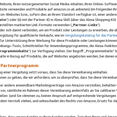
ebsite, Ihren nutzergenerierten Social Media-Inhalten, Ihren Online-Softwar
ebsite verwenden und Produkte auf amazon.co.uk anbieten) (im Folgenden Ihr
-Websites bzw., sofern dies an Ihrem Standort verfügbar ist, einer ander
ite
“) oder (ii) mit der Partner-ID in Alexa Skill (über das Alexa Shopping Ki
estellten markierten Link-Formate verwenden („
Partner-Links
“).
oder sich damit verbinden, um ein Produkt oder Leistungen zu erwerben, di
gütung für qualifizierte Verkäufe, wie im
Vergütungskatalog für das Part
Zur Unterstützung Ihrer Werbung für diese Produkte oder Leistungen können w
linkungs-Tools, Schnittstellen für Anwendungsprogramme, die Alexa-Funktion
Programminhalte
“) zur Verfügung stellen. Der Begriff „Programminhalte“ be
halte in Bezug auf Produkte, die auf Websites angeboten werden, bei denen 
as Partnerprogramm
einer Vergütung setzt voraus, dass Sie diese Vereinbarung einhalten.
ionen zu geben, die wir anfordern, um zu überprüfen, dass Sie diese Vereinba
oder andere anwendbare Marketingverträge von Amazon verstoßen, behalten w
 vor, sämtliche im Rahmen dieser Vereinbarung andernfalls an Sie zahlbare
tellen (und Sie stimmen zu, keinen Anspruch auf entsprechende Vergütungen
 dem Verstoß stehen, und unbeschadet des Rechts von Amazon, Ersatz für 
azu, dass unsere Kunden zu Ihren Kunden werden. Zwischen Ihnen und Amaz