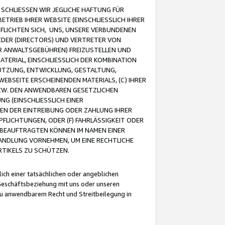
CHLIESSEN WIR JEGLICHE HAFTUNG FÜR
TRIEB IHRER WEBSITE (EINSCHLIESSLICH IHRER
FLICHTEN SICH, UNS, UNSERE VERBUNDENEN
EDER (DIRECTORS) UND VERTRETER VON
R ANWALTSGEBÜHREN) FREIZUSTELLEN UND
ATERIAL, EINSCHLIESSLICH DER KOMBINATION
NUTZUNG, ENTWICKLUNG, GESTALTUNG,
EBSEITE ERSCHEINENDEN MATERIALS, (C) IHRER
ZW. DEN ANWENDBAREN GESETZLICHEN
NG (EINSCHLIESSLICH EINER
BEN DER EINTREIBUNG ODER ZAHLUNG IHRER
LICHTUNGEN, ODER (F) FAHRLÄSSIGKEIT ODER
 BEAUFTRAGTEN KÖNNEN IM NAMEN EINER
HANDLUNG VORNEHMEN, UM EINE RECHTLICHE
TIKELS ZU SCHÜTZEN.
ich einer tatsächlichen oder angeblichen
Geschäftsbeziehung mit uns oder unseren
u anwendbarem Recht und Streitbeilegung in