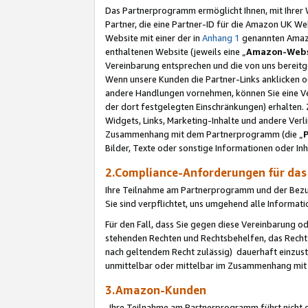
Das Partnerprogramm ermöglicht Ihnen, mit Ihrer W
Partner, die eine Partner-ID für die Amazon UK W
Website mit einer der in
Anhang 1
genannten Amazon
enthaltenen Website (jeweils eine „
Amazon-Webs
Vereinbarung entsprechen und die von uns bereitg
Wenn unsere Kunden die Partner-Links anklicken 
andere Handlungen vornehmen, können Sie eine Ver
der dort festgelegten Einschränkungen) erhalten. 
Widgets, Links, Marketing-Inhalte und andere Ver
Zusammenhang mit dem Partnerprogramm (die „
Bilder, Texte oder sonstige Informationen oder In
2.Compliance-Anforderungen für d
Ihre Teilnahme am Partnerprogramm und der Bezug 
Sie sind verpflichtet, uns umgehend alle Informat
Für den Fall, dass Sie gegen diese Vereinbarung 
stehenden Rechten und Rechtsbehelfen, das Recht
nach geltendem Recht zulässig) dauerhaft einzus
unmittelbar oder mittelbar im Zusammenhang mit
3.Amazon-Kunden
Ihre Teilnahme am Partnerprogramm führt nicht d