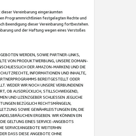
it dieser Vereinbarung eingeräumten
 den Programmrichtlinien festgelegten Rechte und
 nach Beendigung dieser Vereinbarung fortbestehen.
einbarung und der Haftung wegen eines Verstoßes
GEBOTEN WERDEN, SOWIE PARTNER-LINKS,
ALTE VON PRODUKTWERBUNG, UNSERE DOMAIN-
SCHLIESSLICH DER AMAZON-MARKEN) UND DIE
SCHUTZRECHTE, INFORMATIONEN UND INHALTE,
PARTNERPROGRAMMS BEREITGESTELLT ODER
ELLT. WEDER WIR NOCH UNSERE VERBUNDENEN
T, OB AUSDRÜCKLICH, STILLSCHWEIGEND,
MEN UND LIZENZGEBER SCHLIESSEN JEGLICHE
ISTUNGEN BEZÜGLICH RECHTSMÄNGELN,
LETZUNG SOWIE GEWÄHRLEISTUNGEN EIN, DIE
ANDELSBRÄUCHEN ERGEBEN. WIR KÖNNEN EIN
 DIE GELTUNG EINES SERVICE-ANGEBOTS
IE SERVICEANGEBOTE WEITERHIN
ODER DASS DIESE ANGEBOTE OHNE