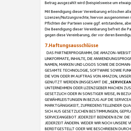
Betrag ausgezahlt wird (beispielsweise um etwai
Mit Beendigung dieser Vereinbarung erlöschen alle
Lizenzen/Nutzungsrechte; hiervon ausgenommen sind
Pflichten der Parteien sowie ggf. entstandene, ab
Die Beendigung dieser Vereinbarung befreit die P
gegen diese Vereinbarung, der vor deren Beendi
7.Haftungsausschlüsse
DAS PARTNERPROGRAMM, DIE AMAZON-WEBSITE,
LINKFORMATE, INHALTE, DIE ANWENDUNGSPRO
NAMEN, MARKEN UND LOGOS SOWIE DIE DOMAIN
GESAMTE TECHNOLOGIE, SOFTWARE SOWIE FUNKT
DIE VON ODER IM AUFTRAG VON AMAZON, UNS
GENUTZT WERDEN (INSGESAMT DIE „
SERVICEA
UNTERNEHMEN ODER LIZENZGEBER MACHEN ZUSI
GESETZLICH ODER IN SONSTIGER WEISE, IN BE
GEWÄHRLEISTUNGEN IN BEZUG AUF DIE SERVICE
MARKTGÄNGIGKEIT, ZUFRIEDENSTELLENDER QUA
SICH AUS GESETZLICHEN BESTIMMUNGEN, GEPFL
SERVICEANGEBOT JEDERZEIT BEENDEN BZW. DIE
JEDERZEIT ÄNDERN. WEDER WIR NOCH UNSERE 
BEREITGESTELLT ODER WIE BESCHRIEBEN DURC