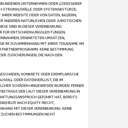
VERBUNDENEN UNTERNEHMEN ODER LIZENZGEBER
ICH STROMAUSFÄLLE ODER SYSTEMABSTÜRZE;
IHRER WEBSITE ODER VON DATEN, BILDERN,
ER ANDEREN NATÜRLICHEN ODER JURISTISCHEN
ESE SIND IN DIESER VEREINBARUNG
R FÜR ENTSCHÄDIGUNGSLEISTUNGEN,
EINNAHMEN, ERWARTETEN UMSÄTZEN,
SIE IM ZUSAMMENHANG MIT IHRER TEILNAHME AM
M PARTNERPROGRAMM. KEINE BESTIMMUNG
DER ZUSICHERUNGEN, DIE NACH DEN
GESCHÄDEN, KONKRETE ODER EXEMPLARISCHE
SFALL ODER DATENVERLUST, DIE IM
OLCHER SCHÄDEN HINGEWIESEN WURDEN. FERNER
BETRAGS DER LAUT DIESER VEREINBARUNG IN
HAFTUNGSANSPRUCH GEFÜHRT HAT, BEREITS
SBEHELFE NACH EQUITY-RECHT,
NHANG MIT DIESER VEREINBARUNG. KEINE
TZLICHEN BESTIMMUNGEN NICHT