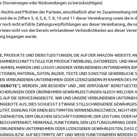
ge Stornierungen oder Rücksendungen zu berücksichtigen).
 Rechte und Pflichten der Parteien, einschließlich aller im Zusammenhang m
 die in Ziffern 3, 4, 5, 6, 7, 8, 10 und 11 dieser Vereinbarung sowie die in
er noch nicht erfüllte Zahlungsverpflichtungen aus dieser Vereinbarung, die
arteien nicht von den bereits entstandenen Verbindlichkeiten aus dieser Ver
gung begangen wurde.
 PRODUKTE UND DIENSTLEISTUNGEN, DIE AUF DER AMAZON-WEBSITE AN
GRAMMIERSCHNITTSTELLE FÜR PRODUKTWERBUNG, DATENFEEDS UND INH
-NAMEN, MARKEN UND LOGOS UNSERER VERBUNDENEN UNTERNEHMEN (EIN
IONEN, MATERIAL, DATEN, BILDER, TEXTE UND SONSTIGE GEWERBLICHE 
EREN VERBUNDENEN UNTERNEHMEN ODER LIZENZGEBERN IM RAHMEN DES 
NGEBOTE
“), WERDEN „WIE BESEHEN“ UND „WIE VERFÜGBAR“ BEREITGEST
CHERUNGEN ODER ÜBERNEHMEN GEWÄHRLEISTUNGEN GLEICH WELCHER AR
ZUG AUF DIE SERVICEANGEBOTE. WIR UND UNSERE VERBUNDENEN UNTERNEH
ANGEBOTE AUS; DIES SCHLIESST ETWAIGE STILLSCHWEIGENDE GEWÄHRLE
LITÄT, EIGNUNG FÜR EINEN BESTIMMTEN VERWENDUNGSZWECK, NICHTVER
OGENHEITEN, DEM ÜBLICHEN GESCHÄFTSVERKEHR, DER LEISTUNG ODER H
 BESCHAFFENHEIT, MERKMALE, FUNKTIONEN, DEN LEISTUNGSUMFANG ODER
VERBUNDENEN UNTERNEHMEN ODER LIZENZGEBER GEWÄHRLEISTEN, DASS D
HGÄNGIG BZW. AUF BESTIMMTE ART UND WEISE FUNKTIONIEREN WERDEN 