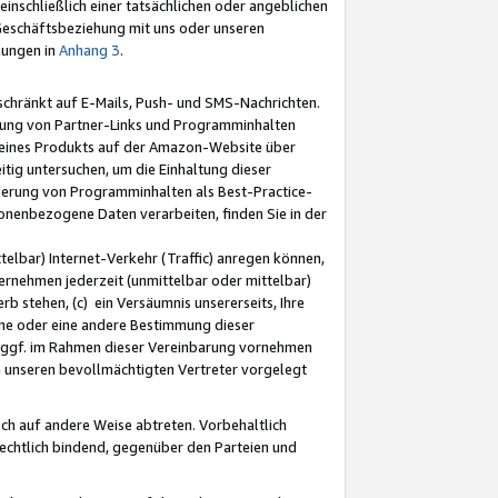
nschließlich einer tatsächlichen oder angeblichen
Geschäftsbeziehung mit uns oder unseren
mungen in
Anhang 3
.
schränkt auf E-Mails, Push- und SMS-Nachrichten.
ellung von Partner-Links und Programminhalten
 eines Produkts auf der Amazon-Website über
tig untersuchen, um die Einhaltung dieser
ntierung von Programminhalten als Best-Practice-
sonenbezogene Daten verarbeiten, finden Sie in der
telbar) Internet-Verkehr (Traffic) anregen können,
rnehmen jederzeit (unmittelbar oder mittelbar)
b stehen, (c) ein Versäumnis unsererseits, Ihre
fene oder eine andere Bestimmung dieser
r ggf. im Rahmen dieser Vereinbarung vornehmen
ch unseren bevollmächtigten Vertreter vorgelegt
ch auf andere Weise abtreten. Vorbehaltlich
rechtlich bindend, gegenüber den Parteien und