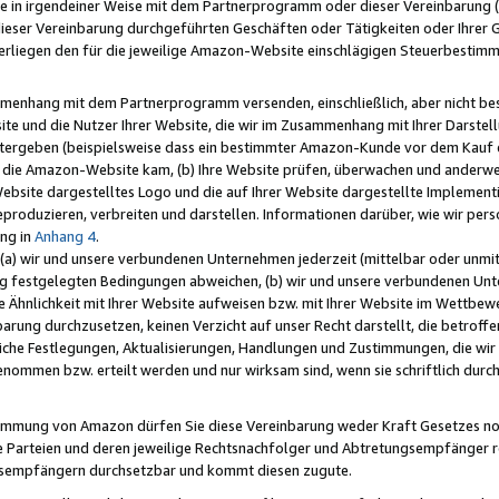
e in irgendeiner Weise mit dem Partnerprogramm oder dieser Vereinbarung (ei
ieser Vereinbarung durchgeführten Geschäften oder Tätigkeiten oder Ihrer 
liegen den für die jeweilige Amazon-Website einschlägigen Steuerbestim
mmenhang mit dem Partnerprogramm versenden, einschließlich, aber nicht be
site und die Nutzer Ihrer Website, die wir im Zusammenhang mit Ihrer Darst
itergeben (beispielsweise dass ein bestimmter Amazon-Kunde vor dem Kauf
uf die Amazon-Website kam, (b) Ihre Website prüfen, überwachen und anderwei
r Website dargestelltes Logo und die auf Ihrer Website dargestellte Impleme
reproduzieren, verbreiten und darstellen. Informationen darüber, wie wir per
ng in
Anhang 4
.
 (a) wir und unsere verbundenen Unternehmen jederzeit (mittelbar oder unmit
ng festgelegten Bedingungen abweichen, (b) wir und unsere verbundenen Unte
 Ähnlichkeit mit Ihrer Website aufweisen bzw. mit Ihrer Website im Wettbewer
barung durchzusetzen, keinen Verzicht auf unser Recht darstellt, die betrof
liche Festlegungen, Aktualisierungen, Handlungen und Zustimmungen, die wi
enommen bzw. erteilt werden und nur wirksam sind, wenn sie schriftlich dur
stimmung von Amazon dürfen Sie diese Vereinbarung weder Kraft Gesetzes no
die Parteien und deren jeweilige Rechtsnachfolger und Abtretungsempfänger 
ngsempfängern durchsetzbar und kommt diesen zugute.