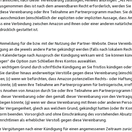
usgenommen dies ist nach dem anwendbaren Recht erforderlich, werden Sie 
f diese Vereinbarung oder Ihre Teilnahme am Partnerprogramm machen. Sie d
usschmücken (einschließlich der expliziten oder impliziten Aussage, dass A
 eine Verbindung zwischen Amazon und Ihnen oder einer anderen natürlichen 
rücklich gestattet ist.
r Anmeldung für die bzw. mit der Nutzung der Partner-Website. Diese Vereinb
gung an die jeweils andere Partei gekündigt werden (falls nach lokalem Rech
n Kalendertage nach Ausspruch der Kündigung wirksam wird. Sie können kündi
ngen“ die Option zum Schließen Ihres Kontos auswählen.
 wichtigem Grund durch schriftliche Kündigung an Sie fristlos kündigen oder I
 Sie darüber hinaus anderweitige Verstöße gegen diese Vereinbarung (einschli
ben; (c) wenn wir befürchten, dass Amazon potenziellen Rechts- oder Haftu
nnte; (d) wenn Ihre Teilnahme am Partnerprogramm für betrügerische, irref
das Ansehen von Amazon durch Sie oder Ihre Teilnahme am Partnerprogramm b
ieser Vereinbarung oder den gemäß dieser Vereinbarung von den Vertragspa
liegen könnte; (g) wenn wir diese Vereinbarung mit Ihnen oder anderen Perso
 der Vergangenheit, gleich aus welchem Grund, gekündigt hatten (oder Ihr Ko
rm beenden. Vorsorglich und ohne Einschränkung des vorstehenden Absatzes
richtlinien als erheblicher Verstoß gegen diese Vereinbarung.
e Vergütungen nach einer Kündigung für einen angemessenen Zeitraum zurückb