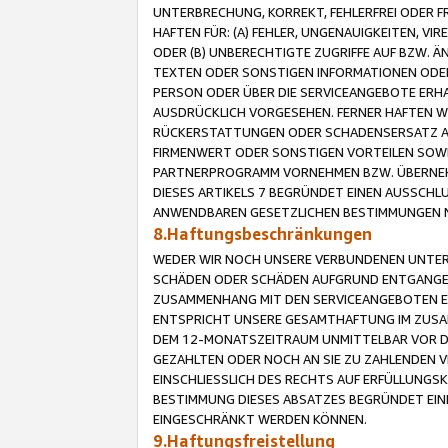
UNTERBRECHUNG, KORREKT, FEHLERFREI ODER 
HAFTEN FÜR: (A) FEHLER, UNGENAUIGKEITEN, 
ODER (B) UNBERECHTIGTE ZUGRIFFE AUF BZW. 
TEXTEN ODER SONSTIGEN INFORMATIONEN ODER 
PERSON ODER ÜBER DIE SERVICEANGEBOTE ERHA
AUSDRÜCKLICH VORGESEHEN. FERNER HAFTEN 
RÜCKERSTATTUNGEN ODER SCHADENSERSATZ AU
FIRMENWERT ODER SONSTIGEN VORTEILEN SOWIE
PARTNERPROGRAMM VORNEHMEN BZW. ÜBERNEHM
DIESES ARTIKELS 7 BEGRÜNDET EINEN AUSSCH
ANWENDBAREN GESETZLICHEN BESTIMMUNGEN 
8.Haftungsbeschränkungen
WEDER WIR NOCH UNSERE VERBUNDENEN UNTERN
SCHÄDEN ODER SCHÄDEN AUFGRUND ENTGANGENE
ZUSAMMENHANG MIT DEN SERVICEANGEBOTEN EN
ENTSPRICHT UNSERE GESAMTHAFTUNG IM ZUSAM
DEM 12-MONATSZEITRAUM UNMITTELBAR VOR DE
GEZAHLTEN ODER NOCH AN SIE ZU ZAHLENDEN V
EINSCHLIESSLICH DES RECHTS AUF ERFÜLLUNGS
BESTIMMUNG DIESES ABSATZES BEGRÜNDET EI
EINGESCHRÄNKT WERDEN KÖNNEN.
9.Haftungsfreistellung