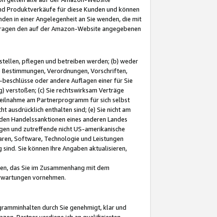
und Produktverkäufe für diese Kunden und können
nden in einer Angelegenheit an Sie wenden, die mit
e-Fragen den auf der Amazon-Website angegebenen
stellen, pflegen und betreiben werden; (b) weder
e Bestimmungen, Verordnungen, Vorschriften,
-beschlüsse oder andere Auflagen einer für Sie
 verstoßen; (c) Sie rechtswirksam Verträge
r Teilnahme am Partnerprogramm für sich selbst
t ausdrücklich enthalten sind; (e) Sie nicht am
den Handelssanktionen eines anderen Landes
gen und zutreffende nicht US-amerikanische
ren, Software, Technologie und Leistungen
sind. Sie können Ihre Angaben aktualisieren,
men, das Sie im Zusammenhang mit dem
 Erwartungen vornehmen.
ogramminhalten durch Sie genehmigt, klar und
zon-Partner verdiene ich an qualifizierten