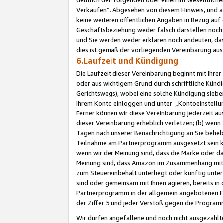
Verkäufen“. Abgesehen von diesem Hinweis, und a
keine weiteren öffentlichen Angaben in Bezug au
Geschäftsbeziehung weder falsch darstellen noch a
und Sie werden weder erklären noch andeuten, dass
dies ist gemäß der vorliegenden Vereinbarung ausd
6.Laufzeit und Kündigung
Die Laufzeit dieser Vereinbarung beginnt mit Ihre
oder aus wichtigem Grund durch schriftliche Kündi
Gerichtswegs), wobei eine solche Kündigung siebe
Ihrem Konto einloggen und unter „Kontoeinstellu
Ferner können wir diese Vereinbarung jederzeit aus
dieser Vereinbarung erheblich verletzen; (b) wenn
Tagen nach unserer Benachrichtigung an Sie behe
Teilnahme am Partnerprogramm ausgesetzt sein kö
wenn wir der Meinung sind, dass die Marke oder 
Meinung sind, dass Amazon im Zusammenhang mit d
zum Steuereinbehalt unterliegt oder künftig unter
sind oder gemeinsam mit Ihnen agieren, bereits in
Partnerprogramm in der allgemein angebotenen Fo
der Ziffer 5 und jeder Verstoß gegen die Programm
Wir dürfen angefallene und noch nicht ausgezahlt