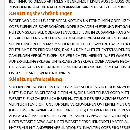
BESTIMMUNG DIESES ARTIKELS 7 BEGRÜNDET EINEN AUSSCHLUSS 
ZUSICHERUNGEN, DIE NACH DEN ANWENDBAREN GESETZLICHEN BE
8.Haftungsbeschränkungen
WEDER WIR NOCH UNSERE VERBUNDENEN UNTERNEHMEN ODER LIZEN
ODER EXEMPLARISCHE SCHÄDEN ODER SCHÄDEN AUFGRUND ENTGANG
NUTZUNGSAUSFALL ODER DATENVERLUST, DIE IM ZUSAMMENHANG MI
DES AUFTRETENS SOLCHER SCHÄDEN HINGEWIESEN WURDEN. FERN
SERVICEANGEBOTEN MAXIMAL DER HÖHE DES GESAMTBETRAGS DER 
ZEITPUNKT DES EREIGNISSES, DAS ZU DEM ZULETZT ENTSTANDENE
ZAHLENDEN VERGÜTUNGEN. SIE VERZICHTEN HIERMIT AUF ETWAIGE 
AUF ERFÜLLUNGSKLAGE, UNTERLASSUNGSKLAGE ODER ANDERE RECHT
DIESES ABSATZES BEGRÜNDET EINE EINSCHRÄNKUNG VON HAFTUNG
EINGESCHRÄNKT WERDEN KÖNNEN.
9.Haftungsfreistellung
SOFERN UND SOWEIT EIN HAFTUNGSAUSSCHLUSS NACH DEN ANWENDB
HAFTUNG FÜR ANGELEGENHEITEN AUS, DIE UNMITTELBAR ODER MITT
WEBSITE (EINSCHLIESSLICH IHRER NUTZUNG DER SERVICEANGEBOTE)
VERPFLICHTEN SICH, UNS, UNSERE VERBUNDENEN UNTERNEHMEN UN
(OFFICERS), ORGANMITGLIEDER (DIRECTORS) UND VERTRETER VON 
AUSLAGEN (EINSCHLIESSLICH ANGEMESSENER ANWALTSGEBÜHREN) FR
IHRER WEBSITE BZW. AUF IHRER WEBSITE ERSCHEINENDEM MATERIAL
MATERIALS MIT ANDEREN APPLIKATIONEN, INHALTEN ODER PROZESSE