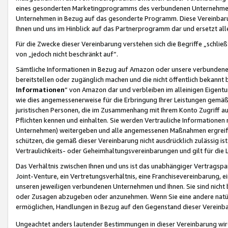
eines gesonderten Marketingprogramms des verbundenen Unternehmens
Unternehmen in Bezug auf das gesonderte Programm. Diese Vereinbarung
Ihnen und uns im Hinblick auf das Partnerprogramm dar und ersetzt al
Für die Zwecke dieser Vereinbarung verstehen sich die Begriffe „schließ
von „jedoch nicht beschränkt auf“.
Sämtliche Informationen in Bezug auf Amazon oder unsere verbunde
bereitstellen oder zugänglich machen und die nicht öffentlich bekannt bz
Informationen
“ von Amazon dar und verbleiben im alleinigen Eigent
wie dies angemessenerweise für die Erbringung Ihrer Leistungen gemäß d
juristischen Personen, die im Zusammenhang mit Ihrem Konto Zugriff au
Pflichten kennen und einhalten. Sie werden Vertrauliche Informationen 
Unternehmen) weitergeben und alle angemessenen Maßnahmen ergreifen
schützen, die gemäß dieser Vereinbarung nicht ausdrücklich zulässig is
Vertraulichkeits- oder Geheimhaltungsvereinbarungen und gilt für die
Das Verhältnis zwischen Ihnen und uns ist das unabhängiger Vertragspa
Joint-Venture, ein Vertretungsverhältnis, eine Franchisevereinbarung, 
unseren jeweiligen verbundenen Unternehmen und Ihnen. Sie sind ni
oder Zusagen abzugeben oder anzunehmen. Wenn Sie eine andere natürli
ermöglichen, Handlungen in Bezug auf den Gegenstand dieser Vereinbar
Ungeachtet anders lautender Bestimmungen in dieser Vereinbarung wird