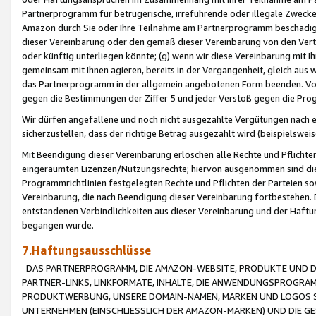
Partnerprogramm für betrügerische, irreführende oder illegale Zwecke
Amazon durch Sie oder Ihre Teilnahme am Partnerprogramm beschädig
dieser Vereinbarung oder den gemäß dieser Vereinbarung von den Vertr
oder künftig unterliegen könnte; (g) wenn wir diese Vereinbarung mit I
gemeinsam mit Ihnen agieren, bereits in der Vergangenheit, gleich aus
das Partnerprogramm in der allgemein angebotenen Form beenden. Vors
gegen die Bestimmungen der Ziffer 5 und jeder Verstoß gegen die Prog
Wir dürfen angefallene und noch nicht ausgezahlte Vergütungen nach 
sicherzustellen, dass der richtige Betrag ausgezahlt wird (beispielsw
Mit Beendigung dieser Vereinbarung erlöschen alle Rechte und Pflichte
eingeräumten Lizenzen/Nutzungsrechte; hiervon ausgenommen sind die in 
Programmrichtlinien festgelegten Rechte und Pflichten der Parteien sow
Vereinbarung, die nach Beendigung dieser Vereinbarung fortbestehen. D
entstandenen Verbindlichkeiten aus dieser Vereinbarung und der Haft
begangen wurde.
7.Haftungsausschlüsse
DAS PARTNERPROGRAMM, DIE AMAZON-WEBSITE, PRODUKTE UND DI
PARTNER-LINKS, LINKFORMATE, INHALTE, DIE ANWENDUNGSPROGR
PRODUKTWERBUNG, UNSERE DOMAIN-NAMEN, MARKEN UND LOGOS S
UNTERNEHMEN (EINSCHLIESSLICH DER AMAZON-MARKEN) UND DIE GE