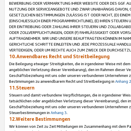
BEWERBUNG ODER VERMARKTUNG IHRER WEBSITE ODER DES GGF. AUF 
NUTZUNG DER SERVICEANGEBOTE UND ZWAR UNABHÄNGIG DAVON, O
GESETZLICHEN BESTIMMUNGEN ZULÄSSIG IST ODER NICHT, (D) EINE
(EINSCHLIESSLICH EINER PROGRAMMRICHTLINIE), (E) IHREN STEUER
DER EINTREIBUNG ODER ZAHLUNG IHRER STEUERN UND ZOLLABGAB
ODER ZOLLVERPFLICHTUNGEN, ODER (F) FAHRLÄSSIGKEIT ODER VORS
AUFTRAGNEHMER. WIR UND UNSERE BEAUFTRAGTEN KÖNNEN IM NAME
GERICHTLICHE SCHRITTE EINLEITEN UND JEDE PROZESSUALE HAND
VERTEIDIGEN, ODER UM RECHTE AUCH ZUM ZWECK DER DURCHSETZU
10.Anwendbares Recht und Streitbeilegung
Die Beilegung etwaiger Streitigkeiten, die in irgendeiner Weise mit de
angeblichen Verletzung dieser Vereinbarung), den im Rahmen dieser Ve
Geschäftsbeziehung mit uns oder unseren verbundenen Unternehmen zu
Bestimmungen zu anwendbarem Recht und Streitbeilegung in
Anhang 
11.Steuern
Steuern und damit verbundene Verpflichtungen, die in irgendeiner Wei
tatsächlichen oder angeblichen Verletzung dieser Vereinbarung), den 
Geschäftsbeziehung mit uns oder unseren verbundenen Unternehmen z
Steuerbestimmungen in
Anhang 3
.
12.Weitere Bestimmungen
Wir können von Zeit zu Zeit Mitteilungen im Zusammenhang mit dem Par