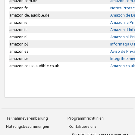
amazon.com.be
amazon.com.b
amazon.fr
Notice:Protec
amazon.de, audible.de
Amazon.de Da
amazon.ie
Amazon.ie Pri
amazon.it
Amazon.it Inf
amazon.nl
Amazon.nl Pri
amazon.pl
Informacja O
amazon.es
Aviso de Priv
amazon.se
Integritetsm
amazon.co.uk, audible.co.uk
Amazon.co.uk 
Teilnahmevereinbarung
Programmrichtlinien
Nutzungsbestimmungen
Kontaktiere uns