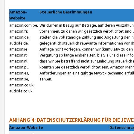
Amazon-
Steuerliche Bestimmungen
Website
amazon.com.be,
Wir dürfen in Bezug auf Beträge, auf deren Auszahlun
amazon.fr,
vornehmen, zu denen wir gesetzlich verpflichtet sind
amazon.de,
stellen die vollständige Zahlung und Abgeltung der 
audible.de,
gelegentlich steuerlich relevante Informationen von I
amazon.ie
Anfrage nicht vorlegen, können wir (kumulativ zu de
amazon.it,
Vergütung so lange einbehalten, bis Sie uns diese Inf
amazon.nl,
dass wir Sie betreffend nicht zur Einholung steuerlich 
amazon.pl,
könnten Sie gesetzlich verpflichtet sein, Amazon Meh
amazon.es,
Anforderungen an eine gültige MwSt.-Rechnung erfüllt
amazon.se,
zahlen.
amazon.co.uk,
audible.co.uk
ANHANG 4: DATENSCHUTZERKLÄRUNG FÜR DIE JEWE
Amazon-Website
Datenschutz