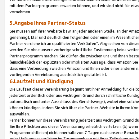
mit dem Partnerprogramm erwarten können, und wir sind nicht für etwa
vornehmen.
5.Angabe Ihres Partner-Status
Sie müssen auf Ihrer Website bzw. an jeder anderen Stelle, an der Am
genehmigt, klar und deutlich den folgenden oder einen im Wesentlichen
Partner verdiene ich an qualifizierten Verkäufen“. Abgesehen von die
werden Sie ohne unsere vorherige schriftliche Zustimmung keine weite
Partnerprogramm machen. Sie dürfen die zwischen uns und Ihnen best
(einschließlich der expliziten oder impliziten Aussage, dass Amazon Si
dass eine Verbindung zwischen Amazon und Ihnen oder einer anderen natü
vorliegenden Vereinbarung ausdrücklich gestattet ist.
6.Laufzeit und Kündigung
Die Laufzeit dieser Vereinbarung beginnt mit Ihrer Anmeldung für die 
jederzeit ordentlich oder aus wichtigem Grund durch schriftliche Kündi
automatisch und unter Ausschluss des Gerichtswegs), wobei eine solch
können kündigen, indem Sie sich über die Partner-Website in Ihrem Ko
auswählen.
Ferner können wir diese Vereinbarung jederzeit aus wichtigem Grund dur
Sie Ihre Pflichten aus dieser Vereinbarung erheblich verletzen; (b) wen
Programmrichtlinien) nicht innerhalb von 7 Tagen nach unserer Benachr
oder Haftungsansprüchen im Zusammenhang mit Ihrer Teilnahme am Pa