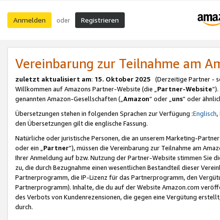
Anmelden
Registrieren
oder
Vereinbarung zur Teilnahme am 
zuletzt aktualisiert am
:
15. Oktober 2025
(Derzeitige Partner - 
Willkommen auf Amazons Partner-Website (die „
Partner-Website
“)
genannten Amazon-Gesellschaften („
Amazon
“ oder „
uns
“ oder ähnli
Übersetzungen stehen in folgenden Sprachen zur Verfügung :
Englisch
,
den Übersetzungen gilt die englische Fassung.
Natürliche oder juristische Personen, die an unserem Marketing-Partn
oder ein „
Partner
“), müssen die Vereinbarung zur Teilnahme am Ama
Ihrer Anmeldung auf bzw. Nutzung der Partner-Website stimmen Sie die
zu, die durch Bezugnahme einen wesentlichen Bestandteil dieser Verei
Partnerprogramm, die IP-Lizenz für das Partnerprogramm, den Vergütu
Partnerprogramm). Inhalte, die du auf der Website Amazon.com veröffe
des Verbots von Kundenrezensionen, die gegen eine Vergütung erstellt, 
durch.