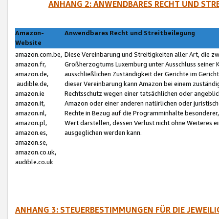
ANHANG 2: ANWENDBARES RECHT UND STRE
Amazon-
Anwendbares Recht und Streitbeilegung
Website
amazon.com.be,
Diese Vereinbarung und Streitigkeiten aller Art, die 
amazon.fr,
Großherzogtums Luxemburg unter Ausschluss seiner Kol
amazon.de,
ausschließlichen Zuständigkeit der Gerichte im Geri
audible.de,
dieser Vereinbarung kann Amazon bei einem zuständig
amazon.ie
Rechtsschutz wegen einer tatsächlichen oder angebli
amazon.it,
Amazon oder einer anderen natürlichen oder juristisc
amazon.nl,
Rechte in Bezug auf die Programminhalte besonderer,
amazon.pl,
Wert darstellen, dessen Verlust nicht ohne Weiteres e
amazon.es,
ausgeglichen werden kann.
amazon.se,
amazon.co.uk,
audible.co.uk
ANHANG 3: STEUERBESTIMMUNGEN FÜR DIE JEWEIL