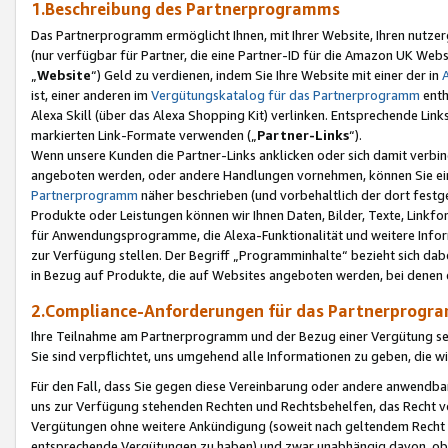
1.Beschreibung des Partnerprogramms
Das Partnerprogramm ermöglicht Ihnen, mit Ihrer Website, Ihren nutzer
(nur verfügbar für Partner, die eine Partner-ID für die Amazon UK We
„
Website
“) Geld zu verdienen, indem Sie Ihre Website mit einer der in
ist, einer anderen im
Vergütungskatalog für das Partnerprogramm
enth
Alexa Skill (über das Alexa Shopping Kit) verlinken. Entsprechende Lin
markierten Link-Formate verwenden („
Partner-Links
“).
Wenn unsere Kunden die Partner-Links anklicken oder sich damit verbi
angeboten werden, oder andere Handlungen vornehmen, können Sie eine
Partnerprogramm
näher beschrieben (und vorbehaltlich der dort festg
Produkte oder Leistungen können wir Ihnen Daten, Bilder, Texte, Linkfo
für Anwendungsprogramme, die Alexa-Funktionalität und weitere Inf
zur Verfügung stellen. Der Begriff „Programminhalte“ bezieht sich dabe
in Bezug auf Produkte, die auf Websites angeboten werden, bei denen 
2.Compliance-Anforderungen für das Partnerprog
Ihre Teilnahme am Partnerprogramm und der Bezug einer Vergütung setz
Sie sind verpflichtet, uns umgehend alle Informationen zu geben, die w
Für den Fall, dass Sie gegen diese Vereinbarung oder andere anwendba
uns zur Verfügung stehenden Rechten und Rechtsbehelfen, das Recht vo
Vergütungen ohne weitere Ankündigung (soweit nach geltendem Recht z
entsprechende Vergütungen zu haben) und zwar unabhängig davon, ob 