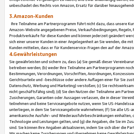
unbeschadet des Rechts von Amazon, Ersatz für darüber hinausgehen
3.Amazon-Kunden
Ihre Teilnahme am Partnerprogramm führt nicht dazu, dass unsere Kun
Amazon-Website angegebenen Preise, Verkaufsbedingungen, Regeln, Ri
Produktverkäufe für diese Kunden und können jederzeit geändert werde
sich einer unserer Kunden in einer Angelegenheit an Sie wenden, die 
Kunden mitteilen, dass er für Kundenservice-Fragen den auf der Ama
4.Gewährleistungen
Sie gewährleisten und sichern zu, dass (a) Sie gemäß dieser Vereinba
betreiben werden; (b) weder Ihre Teilnahme am Partnerprogramm noch d
Bestimmungen, Verordnungen, Vorschriften, Anordnungen, Konzessionen,
Gerichtsurteile und -beschlüsse oder andere Auflagen einer für Sie zu
Datenschutz, Werbung und Marketing) verstoßen; (c) Sie rechtswirksam 
nicht geschäftsfähig sind); (d) Sie den Nutzen der Teilnahme am Partne
Zusicherungen, Garantien oder Aussagen verlassen, die in dieser Verein
teilnehmen und keine Serviceangebote nutzen, wenn Sie US-Handelssa
unterliegen, in dem Sie Serviceangebote wahrnehmen; (f) Sie alle US
amerikanische Ausfuhr- und Wiederausfuhrbeschränkungen einhalten, 
Technologie und Leistungen gelten, und (g) die Angaben, die Sie im 
sind. Sie können Ihre Angaben aktualisieren, indem Sie sich über die 
Wir machen keine Zusicherungen und übernehmen keine Gewährleistun