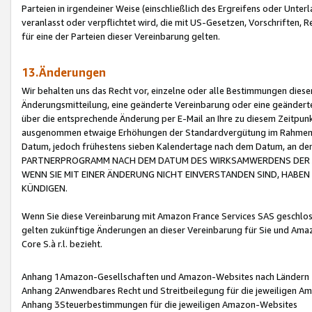
Parteien in irgendeiner Weise (einschließlich des Ergreifens oder Unt
veranlasst oder verpflichtet wird, die mit US-Gesetzen, Vorschriften,
für eine der Parteien dieser Vereinbarung gelten.
13.Änderungen
Wir behalten uns das Recht vor, einzelne oder alle Bestimmungen diese
Änderungsmitteilung, eine geänderte Vereinbarung oder eine geänderte 
über die entsprechende Änderung per E-Mail an Ihre zu diesem Zeitpun
ausgenommen etwaige Erhöhungen der Standardvergütung im Rahmen
Datum, jedoch frühestens sieben Kalendertage nach dem Datum, an de
PARTNERPROGRAMM NACH DEM DATUM DES WIRKSAMWERDENS DER Ä
WENN SIE MIT EINER ÄNDERUNG NICHT EINVERSTANDEN SIND, HABEN S
KÜNDIGEN.
Wenn Sie diese Vereinbarung mit Amazon France Services SAS geschlo
gelten zukünftige Änderungen an dieser Vereinbarung für Sie und Ama
Core S.à r.l. bezieht.
Anhang 1Amazon-Gesellschaften und Amazon-Websites nach Ländern
Anhang 2Anwendbares Recht und Streitbeilegung für die jeweiligen 
Anhang 3Steuerbestimmungen für die jeweiligen Amazon-Websites