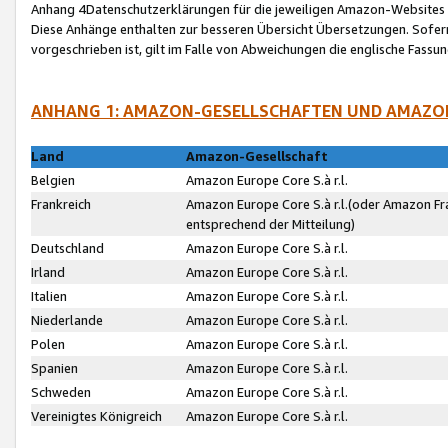
Anhang 4Datenschutzerklärungen für die jeweiligen Amazon-Websites
Diese Anhänge enthalten zur besseren Übersicht Übersetzungen. Sofe
vorgeschrieben ist, gilt im Falle von Abweichungen die englische Fass
ANHANG 1: AMAZON-GESELLSCHAFTEN UND AMAZO
Land
Amazon-Gesellschaft
Belgien
Amazon Europe Core S.à r.l.
Frankreich
Amazon Europe Core S.à r.l.(oder Amazon Fr
entsprechend der Mitteilung)
Deutschland
Amazon Europe Core S.à r.l.
Irland
Amazon Europe Core S.à r.l.
Italien
Amazon Europe Core S.à r.l.
Niederlande
Amazon Europe Core S.à r.l.
Polen
Amazon Europe Core S.à r.l.
Spanien
Amazon Europe Core S.à r.l.
Schweden
Amazon Europe Core S.à r.l.
Vereinigtes Königreich
Amazon Europe Core S.à r.l.