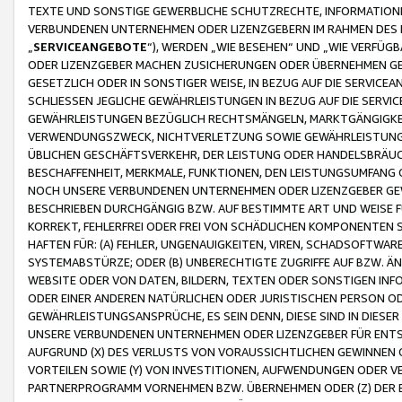
TEXTE UND SONSTIGE GEWERBLICHE SCHUTZRECHTE, INFORMATIONE
VERBUNDENEN UNTERNEHMEN ODER LIZENZGEBERN IM RAHMEN DES
„
SERVICEANGEBOTE
“), WERDEN „WIE BESEHEN“ UND „WIE VERFÜ
ODER LIZENZGEBER MACHEN ZUSICHERUNGEN ODER ÜBERNEHMEN GEW
GESETZLICH ODER IN SONSTIGER WEISE, IN BEZUG AUF DIE SERVI
SCHLIESSEN JEGLICHE GEWÄHRLEISTUNGEN IN BEZUG AUF DIE SERVI
GEWÄHRLEISTUNGEN BEZÜGLICH RECHTSMÄNGELN, MARKTGÄNGIGKEIT
VERWENDUNGSZWECK, NICHTVERLETZUNG SOWIE GEWÄHRLEISTUNGEN 
ÜBLICHEN GESCHÄFTSVERKEHR, DER LEISTUNG ODER HANDELSBRÄUCH
BESCHAFFENHEIT, MERKMALE, FUNKTIONEN, DEN LEISTUNGSUMFANG 
NOCH UNSERE VERBUNDENEN UNTERNEHMEN ODER LIZENZGEBER GEWÄ
BESCHRIEBEN DURCHGÄNGIG BZW. AUF BESTIMMTE ART UND WEISE
KORREKT, FEHLERFREI ODER FREI VON SCHÄDLICHEN KOMPONENTEN
HAFTEN FÜR: (A) FEHLER, UNGENAUIGKEITEN, VIREN, SCHADSOFTW
SYSTEMABSTÜRZE; ODER (B) UNBERECHTIGTE ZUGRIFFE AUF BZW. 
WEBSITE ODER VON DATEN, BILDERN, TEXTEN ODER SONSTIGEN INF
ODER EINER ANDEREN NATÜRLICHEN ODER JURISTISCHEN PERSON OD
GEWÄHRLEISTUNGSANSPRÜCHE, ES SEIN DENN, DIESE SIND IN DIES
UNSERE VERBUNDENEN UNTERNEHMEN ODER LIZENZGEBER FÜR EN
AUFGRUND (X) DES VERLUSTS VON VORAUSSICHTLICHEN GEWINNEN
VORTEILEN SOWIE (Y) VON INVESTITIONEN, AUFWENDUNGEN ODER VE
PARTNERPROGRAMM VORNEHMEN BZW. ÜBERNEHMEN ODER (Z) DER 