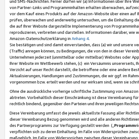
und SMS-Nachrichten. Ferner dürfen wir (a) Informationen über Ihre We
von Partner-Links und Programminhalten erhalten überwachen, aufzei
vor dem Kauf eines Produkts auf der Amazon-Website über einen auf Ih
prüfen, überwachen und anderweitig untersuchen, um die Einhaltung dies
die auf Ihrer Website dargestellte Implementierung von Programminhalt
reproduzieren, verbreiten und darstellen. Informationen darüber, wie w
Amazon-Datenschutzerklärung in
Anhang 4
.
Sie bestätigen und sind damit einverstanden, dass (a) wir und unsere 
(Traffic) anregen können, zu Bedingungen, die von den in dieser Vere
Unternehmen jederzeit (unmittelbar oder mittelbar) Websites oder Appl
Ihrer Website im Wettbewerb stehen, (c) ein Versäumnis unsererseits, I
Verzicht auf unser Recht darstellt, die betroffene oder eine andere B
Aktualisierungen, Handlungen und Zustimmungen, die wir ggf. im Rahme
vorgenommen bzw. erteilt werden und nur wirksam sind, wenn sie schri
Ohne die ausdrückliche vorherige schriftliche Zustimmung von Amazon
abtreten. Vorbehaltlich dieser Einschränkung ist diese Vereinbarung f
rechtlich bindend, gegenüber den Parteien und ihren jeweiligen Rech
Diese Vereinbarung umfasst die jeweils aktuellste Fassung aller Richtli
dieser Vereinbarung Bezug genommen wird und alle anderen Richtlinie
des Partnerprogramms zur Verfügung gestellt werden („
Programmric
verpflichten sich zu deren Einhaltung. Im Falle von Widersprüchen zwi
maßgeblich. Im Falle von Widersprüchen zwischen dieser Vereinbarun