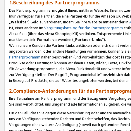
1.Beschreibung des Partnerprogramms
Das Partnerprogramm ermöglicht Ihnen, mit Ihrer Website, Ihren nutzer
(nur verfügbar für Partner, die eine Partner-ID für die Amazon UK We
„
Website
“) Geld zu verdienen, indem Sie Ihre Website mit einer der in
ist, einer anderen im
Vergütungskatalog für das Partnerprogramm
enth
Alexa Skill (über das Alexa Shopping Kit) verlinken. Entsprechende Lin
markierten Link-Formate verwenden („
Partner-Links
“).
Wenn unsere Kunden die Partner-Links anklicken oder sich damit verbi
angeboten werden, oder andere Handlungen vornehmen, können Sie eine
Partnerprogramm
näher beschrieben (und vorbehaltlich der dort festg
Produkte oder Leistungen können wir Ihnen Daten, Bilder, Texte, Linkfo
für Anwendungsprogramme, die Alexa-Funktionalität und weitere Inf
zur Verfügung stellen. Der Begriff „Programminhalte“ bezieht sich dabe
in Bezug auf Produkte, die auf Websites angeboten werden, bei denen 
2.Compliance-Anforderungen für das Partnerprog
Ihre Teilnahme am Partnerprogramm und der Bezug einer Vergütung setz
Sie sind verpflichtet, uns umgehend alle Informationen zu geben, die w
Für den Fall, dass Sie gegen diese Vereinbarung oder andere anwendba
uns zur Verfügung stehenden Rechten und Rechtsbehelfen, das Recht vo
Vergütungen ohne weitere Ankündigung (soweit nach geltendem Recht z
entsprechende Vergütungen zu haben) und zwar unabhängig davon, ob 