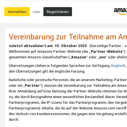
Anmelden
Registrieren
oder
Vereinbarung zur Teilnahme am 
zuletzt aktualisiert am
:
15. Oktober 2025
(Derzeitige Partner - 
Willkommen auf Amazons Partner-Website (die „
Partner-Website
“)
genannten Amazon-Gesellschaften („
Amazon
“ oder „
uns
“ oder ähnli
Übersetzungen stehen in folgenden Sprachen zur Verfügung :
Englisch
,
den Übersetzungen gilt die englische Fassung.
Natürliche oder juristische Personen, die an unserem Marketing-Partn
oder ein „
Partner
“), müssen die Vereinbarung zur Teilnahme am Ama
Ihrer Anmeldung auf bzw. Nutzung der Partner-Website stimmen Sie die
zu, die durch Bezugnahme einen wesentlichen Bestandteil dieser Verei
Partnerprogramm, die IP-Lizenz für das Partnerprogramm, den Vergütu
Partnerprogramm). Inhalte, die du auf der Website Amazon.com veröffe
des Verbots von Kundenrezensionen, die gegen eine Vergütung erstellt, 
durch.