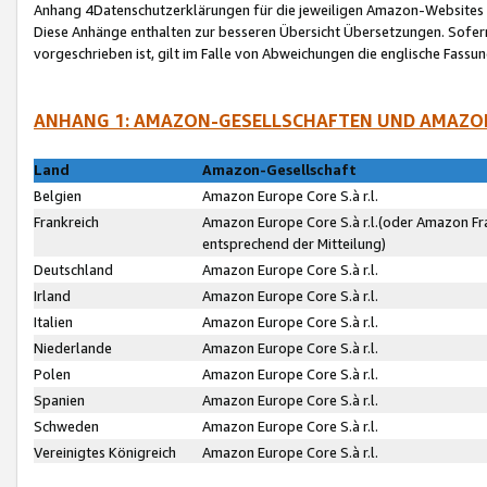
Anhang 4Datenschutzerklärungen für die jeweiligen Amazon-Websites
Diese Anhänge enthalten zur besseren Übersicht Übersetzungen. Sofe
vorgeschrieben ist, gilt im Falle von Abweichungen die englische Fass
ANHANG 1: AMAZON-GESELLSCHAFTEN UND AMAZO
Land
Amazon-Gesellschaft
Belgien
Amazon Europe Core S.à r.l.
Frankreich
Amazon Europe Core S.à r.l.(oder Amazon Fr
entsprechend der Mitteilung)
Deutschland
Amazon Europe Core S.à r.l.
Irland
Amazon Europe Core S.à r.l.
Italien
Amazon Europe Core S.à r.l.
Niederlande
Amazon Europe Core S.à r.l.
Polen
Amazon Europe Core S.à r.l.
Spanien
Amazon Europe Core S.à r.l.
Schweden
Amazon Europe Core S.à r.l.
Vereinigtes Königreich
Amazon Europe Core S.à r.l.