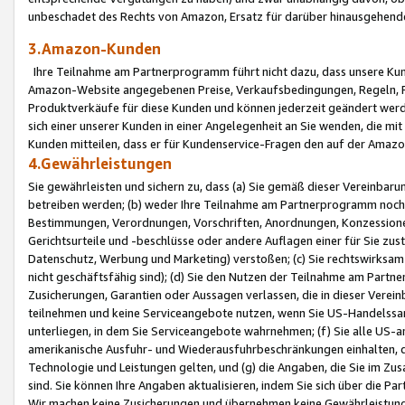
unbeschadet des Rechts von Amazon, Ersatz für darüber hinausgehen
3.Amazon-Kunden
Ihre Teilnahme am Partnerprogramm führt nicht dazu, dass unsere Kun
Amazon-Website angegebenen Preise, Verkaufsbedingungen, Regeln, Ri
Produktverkäufe für diese Kunden und können jederzeit geändert werde
sich einer unserer Kunden in einer Angelegenheit an Sie wenden, die 
Kunden mitteilen, dass er für Kundenservice-Fragen den auf der Ama
4.Gewährleistungen
Sie gewährleisten und sichern zu, dass (a) Sie gemäß dieser Vereinba
betreiben werden; (b) weder Ihre Teilnahme am Partnerprogramm noch d
Bestimmungen, Verordnungen, Vorschriften, Anordnungen, Konzessionen,
Gerichtsurteile und -beschlüsse oder andere Auflagen einer für Sie zu
Datenschutz, Werbung und Marketing) verstoßen; (c) Sie rechtswirksam 
nicht geschäftsfähig sind); (d) Sie den Nutzen der Teilnahme am Partne
Zusicherungen, Garantien oder Aussagen verlassen, die in dieser Verein
teilnehmen und keine Serviceangebote nutzen, wenn Sie US-Handelssa
unterliegen, in dem Sie Serviceangebote wahrnehmen; (f) Sie alle US
amerikanische Ausfuhr- und Wiederausfuhrbeschränkungen einhalten, 
Technologie und Leistungen gelten, und (g) die Angaben, die Sie im 
sind. Sie können Ihre Angaben aktualisieren, indem Sie sich über die 
Wir machen keine Zusicherungen und übernehmen keine Gewährleistun