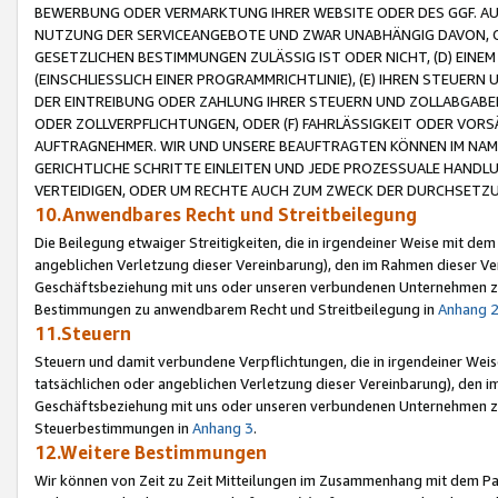
BEWERBUNG ODER VERMARKTUNG IHRER WEBSITE ODER DES GGF. AUF 
NUTZUNG DER SERVICEANGEBOTE UND ZWAR UNABHÄNGIG DAVON, O
GESETZLICHEN BESTIMMUNGEN ZULÄSSIG IST ODER NICHT, (D) EINE
(EINSCHLIESSLICH EINER PROGRAMMRICHTLINIE), (E) IHREN STEUER
DER EINTREIBUNG ODER ZAHLUNG IHRER STEUERN UND ZOLLABGAB
ODER ZOLLVERPFLICHTUNGEN, ODER (F) FAHRLÄSSIGKEIT ODER VORS
AUFTRAGNEHMER. WIR UND UNSERE BEAUFTRAGTEN KÖNNEN IM NAME
GERICHTLICHE SCHRITTE EINLEITEN UND JEDE PROZESSUALE HAND
VERTEIDIGEN, ODER UM RECHTE AUCH ZUM ZWECK DER DURCHSETZU
10.Anwendbares Recht und Streitbeilegung
Die Beilegung etwaiger Streitigkeiten, die in irgendeiner Weise mit de
angeblichen Verletzung dieser Vereinbarung), den im Rahmen dieser Ve
Geschäftsbeziehung mit uns oder unseren verbundenen Unternehmen zu
Bestimmungen zu anwendbarem Recht und Streitbeilegung in
Anhang 
11.Steuern
Steuern und damit verbundene Verpflichtungen, die in irgendeiner Wei
tatsächlichen oder angeblichen Verletzung dieser Vereinbarung), den 
Geschäftsbeziehung mit uns oder unseren verbundenen Unternehmen z
Steuerbestimmungen in
Anhang 3
.
12.Weitere Bestimmungen
Wir können von Zeit zu Zeit Mitteilungen im Zusammenhang mit dem Par