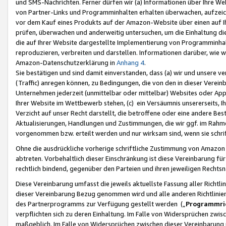
und SMS-Nachrichten. Ferner dürfen wir (a) Informationen über Ihre We
von Partner-Links und Programminhalten erhalten überwachen, aufzei
vor dem Kauf eines Produkts auf der Amazon-Website über einen auf Ih
prüfen, überwachen und anderweitig untersuchen, um die Einhaltung dies
die auf Ihrer Website dargestellte Implementierung von Programminhalt
reproduzieren, verbreiten und darstellen. Informationen darüber, wie w
Amazon-Datenschutzerklärung in
Anhang 4
.
Sie bestätigen und sind damit einverstanden, dass (a) wir und unsere 
(Traffic) anregen können, zu Bedingungen, die von den in dieser Vere
Unternehmen jederzeit (unmittelbar oder mittelbar) Websites oder Appl
Ihrer Website im Wettbewerb stehen, (c) ein Versäumnis unsererseits, I
Verzicht auf unser Recht darstellt, die betroffene oder eine andere B
Aktualisierungen, Handlungen und Zustimmungen, die wir ggf. im Rahme
vorgenommen bzw. erteilt werden und nur wirksam sind, wenn sie schri
Ohne die ausdrückliche vorherige schriftliche Zustimmung von Amazon
abtreten. Vorbehaltlich dieser Einschränkung ist diese Vereinbarung f
rechtlich bindend, gegenüber den Parteien und ihren jeweiligen Rech
Diese Vereinbarung umfasst die jeweils aktuellste Fassung aller Richtli
dieser Vereinbarung Bezug genommen wird und alle anderen Richtlinie
des Partnerprogramms zur Verfügung gestellt werden („
Programmric
verpflichten sich zu deren Einhaltung. Im Falle von Widersprüchen zwi
maßgeblich. Im Falle von Widersprüchen zwischen dieser Vereinbarun