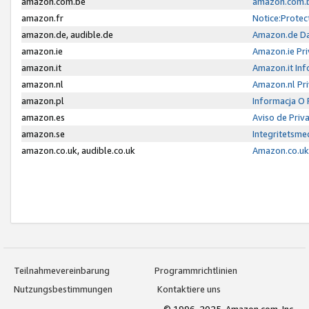
amazon.com.be
amazon.com.b
amazon.fr
Notice:Protec
amazon.de, audible.de
Amazon.de Da
amazon.ie
Amazon.ie Pri
amazon.it
Amazon.it Inf
amazon.nl
Amazon.nl Pri
amazon.pl
Informacja O
amazon.es
Aviso de Priv
amazon.se
Integritetsm
amazon.co.uk, audible.co.uk
Amazon.co.uk 
Teilnahmevereinbarung
Programmrichtlinien
Nutzungsbestimmungen
Kontaktiere uns