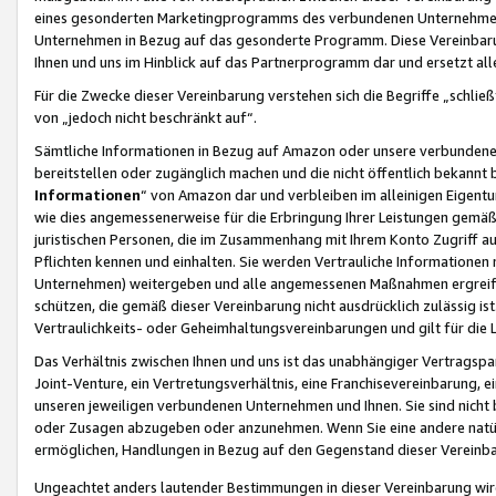
eines gesonderten Marketingprogramms des verbundenen Unternehmens
Unternehmen in Bezug auf das gesonderte Programm. Diese Vereinbarung
Ihnen und uns im Hinblick auf das Partnerprogramm dar und ersetzt al
Für die Zwecke dieser Vereinbarung verstehen sich die Begriffe „schließ
von „jedoch nicht beschränkt auf“.
Sämtliche Informationen in Bezug auf Amazon oder unsere verbunde
bereitstellen oder zugänglich machen und die nicht öffentlich bekannt bz
Informationen
“ von Amazon dar und verbleiben im alleinigen Eigent
wie dies angemessenerweise für die Erbringung Ihrer Leistungen gemäß d
juristischen Personen, die im Zusammenhang mit Ihrem Konto Zugriff au
Pflichten kennen und einhalten. Sie werden Vertrauliche Informationen 
Unternehmen) weitergeben und alle angemessenen Maßnahmen ergreifen
schützen, die gemäß dieser Vereinbarung nicht ausdrücklich zulässig is
Vertraulichkeits- oder Geheimhaltungsvereinbarungen und gilt für die
Das Verhältnis zwischen Ihnen und uns ist das unabhängiger Vertragspa
Joint-Venture, ein Vertretungsverhältnis, eine Franchisevereinbarung, 
unseren jeweiligen verbundenen Unternehmen und Ihnen. Sie sind ni
oder Zusagen abzugeben oder anzunehmen. Wenn Sie eine andere natürli
ermöglichen, Handlungen in Bezug auf den Gegenstand dieser Vereinbar
Ungeachtet anders lautender Bestimmungen in dieser Vereinbarung wird