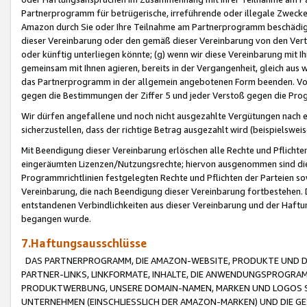
Partnerprogramm für betrügerische, irreführende oder illegale Zwecke
Amazon durch Sie oder Ihre Teilnahme am Partnerprogramm beschädig
dieser Vereinbarung oder den gemäß dieser Vereinbarung von den Vertr
oder künftig unterliegen könnte; (g) wenn wir diese Vereinbarung mit I
gemeinsam mit Ihnen agieren, bereits in der Vergangenheit, gleich aus
das Partnerprogramm in der allgemein angebotenen Form beenden. Vors
gegen die Bestimmungen der Ziffer 5 und jeder Verstoß gegen die Prog
Wir dürfen angefallene und noch nicht ausgezahlte Vergütungen nach 
sicherzustellen, dass der richtige Betrag ausgezahlt wird (beispielsw
Mit Beendigung dieser Vereinbarung erlöschen alle Rechte und Pflichte
eingeräumten Lizenzen/Nutzungsrechte; hiervon ausgenommen sind die in 
Programmrichtlinien festgelegten Rechte und Pflichten der Parteien sow
Vereinbarung, die nach Beendigung dieser Vereinbarung fortbestehen. D
entstandenen Verbindlichkeiten aus dieser Vereinbarung und der Haft
begangen wurde.
7.Haftungsausschlüsse
DAS PARTNERPROGRAMM, DIE AMAZON-WEBSITE, PRODUKTE UND DI
PARTNER-LINKS, LINKFORMATE, INHALTE, DIE ANWENDUNGSPROGR
PRODUKTWERBUNG, UNSERE DOMAIN-NAMEN, MARKEN UND LOGOS S
UNTERNEHMEN (EINSCHLIESSLICH DER AMAZON-MARKEN) UND DIE GE