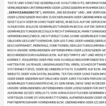
TEXTE UND SONSTIGE GEWERBLICHE SCHUTZRECHTE, INFORMATIONE
VERBUNDENEN UNTERNEHMEN ODER LIZENZGEBERN IM RAHMEN DES
„
SERVICEANGEBOTE
“), WERDEN „WIE BESEHEN“ UND „WIE VERFÜ
ODER LIZENZGEBER MACHEN ZUSICHERUNGEN ODER ÜBERNEHMEN GEW
GESETZLICH ODER IN SONSTIGER WEISE, IN BEZUG AUF DIE SERVI
SCHLIESSEN JEGLICHE GEWÄHRLEISTUNGEN IN BEZUG AUF DIE SERVI
GEWÄHRLEISTUNGEN BEZÜGLICH RECHTSMÄNGELN, MARKTGÄNGIGKEIT
VERWENDUNGSZWECK, NICHTVERLETZUNG SOWIE GEWÄHRLEISTUNGEN 
ÜBLICHEN GESCHÄFTSVERKEHR, DER LEISTUNG ODER HANDELSBRÄUCH
BESCHAFFENHEIT, MERKMALE, FUNKTIONEN, DEN LEISTUNGSUMFANG 
NOCH UNSERE VERBUNDENEN UNTERNEHMEN ODER LIZENZGEBER GEWÄ
BESCHRIEBEN DURCHGÄNGIG BZW. AUF BESTIMMTE ART UND WEISE
KORREKT, FEHLERFREI ODER FREI VON SCHÄDLICHEN KOMPONENTEN
HAFTEN FÜR: (A) FEHLER, UNGENAUIGKEITEN, VIREN, SCHADSOFTW
SYSTEMABSTÜRZE; ODER (B) UNBERECHTIGTE ZUGRIFFE AUF BZW. 
WEBSITE ODER VON DATEN, BILDERN, TEXTEN ODER SONSTIGEN INF
ODER EINER ANDEREN NATÜRLICHEN ODER JURISTISCHEN PERSON OD
GEWÄHRLEISTUNGSANSPRÜCHE, ES SEIN DENN, DIESE SIND IN DIES
UNSERE VERBUNDENEN UNTERNEHMEN ODER LIZENZGEBER FÜR EN
AUFGRUND (X) DES VERLUSTS VON VORAUSSICHTLICHEN GEWINNEN
VORTEILEN SOWIE (Y) VON INVESTITIONEN, AUFWENDUNGEN ODER VE
PARTNERPROGRAMM VORNEHMEN BZW. ÜBERNEHMEN ODER (Z) DER 