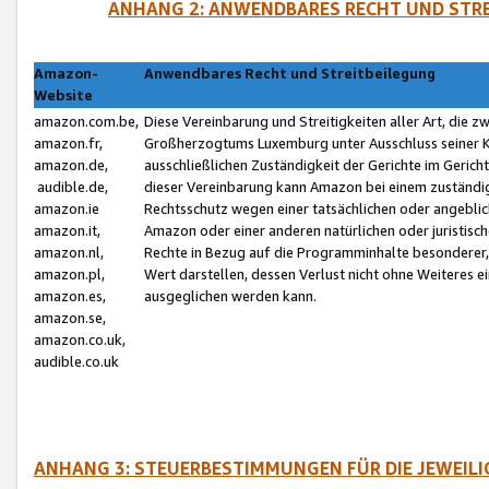
ANHANG 2: ANWENDBARES RECHT UND STRE
Amazon-
Anwendbares Recht und Streitbeilegung
Website
amazon.com.be,
Diese Vereinbarung und Streitigkeiten aller Art, die 
amazon.fr,
Großherzogtums Luxemburg unter Ausschluss seiner Kol
amazon.de,
ausschließlichen Zuständigkeit der Gerichte im Geri
audible.de,
dieser Vereinbarung kann Amazon bei einem zuständig
amazon.ie
Rechtsschutz wegen einer tatsächlichen oder angebli
amazon.it,
Amazon oder einer anderen natürlichen oder juristisc
amazon.nl,
Rechte in Bezug auf die Programminhalte besonderer,
amazon.pl,
Wert darstellen, dessen Verlust nicht ohne Weiteres e
amazon.es,
ausgeglichen werden kann.
amazon.se,
amazon.co.uk,
audible.co.uk
ANHANG 3: STEUERBESTIMMUNGEN FÜR DIE JEWEIL