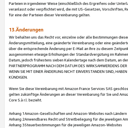
Parteien in irgendeiner Weise (einschließlich des Ergreifens oder Unt
veranlasst oder verpflichtet wird, die mit US-Gesetzen, Vorschriften,
für eine der Parteien dieser Vereinbarung gelten.
13.Änderungen
Wir behalten uns das Recht vor, einzelne oder alle Bestimmungen diese
Änderungsmitteilung, eine geänderte Vereinbarung oder eine geänderte 
über die entsprechende Änderung per E-Mail an Ihre zu diesem Zeitpun
ausgenommen etwaige Erhöhungen der Standardvergütung im Rahmen
Datum, jedoch frühestens sieben Kalendertage nach dem Datum, an de
PARTNERPROGRAMM NACH DEM DATUM DES WIRKSAMWERDENS DER Ä
WENN SIE MIT EINER ÄNDERUNG NICHT EINVERSTANDEN SIND, HABEN S
KÜNDIGEN.
Wenn Sie diese Vereinbarung mit Amazon France Services SAS geschlo
gelten zukünftige Änderungen an dieser Vereinbarung für Sie und Ama
Core S.à r.l. bezieht.
Anhang 1Amazon-Gesellschaften und Amazon-Websites nach Ländern
Anhang 2Anwendbares Recht und Streitbeilegung für die jeweiligen 
Anhang 3Steuerbestimmungen für die jeweiligen Amazon-Websites