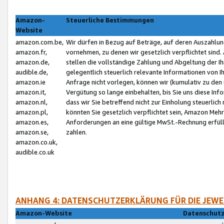
Amazon-
Steuerliche Bestimmungen
Website
amazon.com.be,
Wir dürfen in Bezug auf Beträge, auf deren Auszahlun
amazon.fr,
vornehmen, zu denen wir gesetzlich verpflichtet sind
amazon.de,
stellen die vollständige Zahlung und Abgeltung der 
audible.de,
gelegentlich steuerlich relevante Informationen von I
amazon.ie
Anfrage nicht vorlegen, können wir (kumulativ zu de
amazon.it,
Vergütung so lange einbehalten, bis Sie uns diese Inf
amazon.nl,
dass wir Sie betreffend nicht zur Einholung steuerlich 
amazon.pl,
könnten Sie gesetzlich verpflichtet sein, Amazon Meh
amazon.es,
Anforderungen an eine gültige MwSt.-Rechnung erfüllt
amazon.se,
zahlen.
amazon.co.uk,
audible.co.uk
ANHANG 4: DATENSCHUTZERKLÄRUNG FÜR DIE JEWE
Amazon-Website
Datenschutz