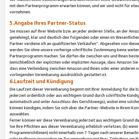
mit dem Partnerprogramm erwarten können, und wir sind nicht für etwa
vornehmen.
5.Angabe Ihres Partner-Status
Sie müssen auf Ihrer Website bzw. an jeder anderen Stelle, an der Am
genehmigt, klar und deutlich den folgenden oder einen im Wesentlichen
Partner verdiene ich an qualifizierten Verkäufen“. Abgesehen von die
werden Sie ohne unsere vorherige schriftliche Zustimmung keine weite
Partnerprogramm machen. Sie dürfen die zwischen uns und Ihnen best
(einschließlich der expliziten oder impliziten Aussage, dass Amazon Si
dass eine Verbindung zwischen Amazon und Ihnen oder einer anderen natü
vorliegenden Vereinbarung ausdrücklich gestattet ist.
6.Laufzeit und Kündigung
Die Laufzeit dieser Vereinbarung beginnt mit Ihrer Anmeldung für die 
jederzeit ordentlich oder aus wichtigem Grund durch schriftliche Kündi
automatisch und unter Ausschluss des Gerichtswegs), wobei eine solch
können kündigen, indem Sie sich über die Partner-Website in Ihrem Ko
auswählen.
Ferner können wir diese Vereinbarung jederzeit aus wichtigem Grund dur
Sie Ihre Pflichten aus dieser Vereinbarung erheblich verletzen; (b) wen
Programmrichtlinien) nicht innerhalb von 7 Tagen nach unserer Benachr
oder Haftungsansprüchen im Zusammenhang mit Ihrer Teilnahme am Pa