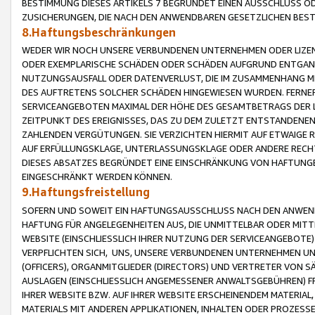
BESTIMMUNG DIESES ARTIKELS 7 BEGRÜNDET EINEN AUSSCHLUSS 
ZUSICHERUNGEN, DIE NACH DEN ANWENDBAREN GESETZLICHEN BE
8.Haftungsbeschränkungen
WEDER WIR NOCH UNSERE VERBUNDENEN UNTERNEHMEN ODER LIZEN
ODER EXEMPLARISCHE SCHÄDEN ODER SCHÄDEN AUFGRUND ENTGANG
NUTZUNGSAUSFALL ODER DATENVERLUST, DIE IM ZUSAMMENHANG MI
DES AUFTRETENS SOLCHER SCHÄDEN HINGEWIESEN WURDEN. FERN
SERVICEANGEBOTEN MAXIMAL DER HÖHE DES GESAMTBETRAGS DER 
ZEITPUNKT DES EREIGNISSES, DAS ZU DEM ZULETZT ENTSTANDENE
ZAHLENDEN VERGÜTUNGEN. SIE VERZICHTEN HIERMIT AUF ETWAIGE 
AUF ERFÜLLUNGSKLAGE, UNTERLASSUNGSKLAGE ODER ANDERE RECHT
DIESES ABSATZES BEGRÜNDET EINE EINSCHRÄNKUNG VON HAFTUNG
EINGESCHRÄNKT WERDEN KÖNNEN.
9.Haftungsfreistellung
SOFERN UND SOWEIT EIN HAFTUNGSAUSSCHLUSS NACH DEN ANWENDB
HAFTUNG FÜR ANGELEGENHEITEN AUS, DIE UNMITTELBAR ODER MITT
WEBSITE (EINSCHLIESSLICH IHRER NUTZUNG DER SERVICEANGEBOTE)
VERPFLICHTEN SICH, UNS, UNSERE VERBUNDENEN UNTERNEHMEN UN
(OFFICERS), ORGANMITGLIEDER (DIRECTORS) UND VERTRETER VON 
AUSLAGEN (EINSCHLIESSLICH ANGEMESSENER ANWALTSGEBÜHREN) FR
IHRER WEBSITE BZW. AUF IHRER WEBSITE ERSCHEINENDEM MATERIAL
MATERIALS MIT ANDEREN APPLIKATIONEN, INHALTEN ODER PROZESSE