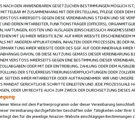
 NACH DEN ANWENDBAREN GESETZLICHEN BESTIMMUNGEN MÖGLICH IST, S
MITTELBAR IM ZUSAMMENHANG MIT DER ERSTELLUNG, PFLEGE ODER DEM BE
ERSTOSS IHRERSEITS GEGEN DIESE VEREINBARUNG STEHEN UND SIE VERP
UND DEREN MITARBEITER, FUNKTIONSTRÄGER (OFFICERS), ORGANMITGLI
N, HAFTUNGEN, KOSTEN UND AUSLAGEN (EINSCHLIESSLICH ANGEMESSENE
HEN MIT (A) IHRER WEBSITE BZW. AUF IHRER WEBSITE ERSCHEINENDEM M
LS MIT ANDEREN APPLIKATIONEN, INHALTEN ODER PROZESSEN, (B) DER 
RMARKTUNG IHRER WEBSITE ODER DES GGF. AUF ODER INNERHALB IHRER W
ABHÄNGIG DAVON, OB DIESE NUTZUNG GEMÄSS DIESER VEREINBARUNG B
EINEM VERSTOSS IHRERSEITS GEGEN EINE BESTIMMUNG DIESER VEREINBARU
D ZOLLABGABEN ODER MIT DER EINTREIBUNG, ZAHLUNG ODER DEM AUSBLEI
FÜLLUNG DER STEUERREGISTRIERUNGSVERPFLICHTUNGEN ODER ZOLLVERPF
W. SEITENS IHRER MITARBEITER ODER AUFTRAGNEHMER. WIR UND UNSERE
ES MANDAT GERICHTLICHE SCHRITTE EINLEITEN UND JEDE PROZESSUALE 
GEN, ODER UM RECHTE AUCH ZUM ZWECK DER DURCHSETZUNG DIESES AR
ilegung
endeiner Weise mit dem Partnerprogramm oder dieser Vereinbarung (einschließl
ieser Vereinbarung durchgeführten Geschäften oder Tätigkeiten oder Ihrer 
iegt den für die jeweilige Amazon-Website einschlägigen Bestimmungen z