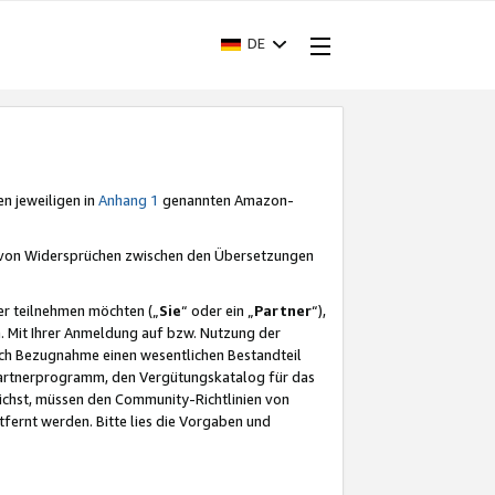
DE
en jeweiligen in
Anhang 1
genannten Amazon-
e von Widersprüchen zwischen den Übersetzungen
er teilnehmen möchten („
Sie
“ oder ein „
Partner
“),
. Mit Ihrer Anmeldung auf bzw. Nutzung der
durch Bezugnahme einen wesentlichen Bestandteil
 Partnerprogramm, den Vergütungskatalog für das
ichst, müssen den Community-Richtlinien von
fernt werden. Bitte lies die Vorgaben und