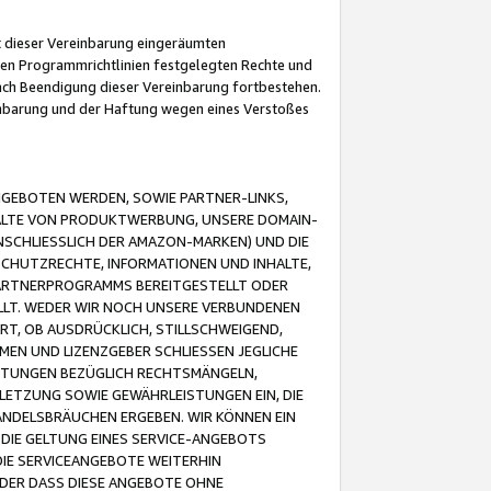
it dieser Vereinbarung eingeräumten
 den Programmrichtlinien festgelegten Rechte und
 nach Beendigung dieser Vereinbarung fortbestehen.
einbarung und der Haftung wegen eines Verstoßes
GEBOTEN WERDEN, SOWIE PARTNER-LINKS,
ALTE VON PRODUKTWERBUNG, UNSERE DOMAIN-
SCHLIESSLICH DER AMAZON-MARKEN) UND DIE
SCHUTZRECHTE, INFORMATIONEN UND INHALTE,
PARTNERPROGRAMMS BEREITGESTELLT ODER
ELLT. WEDER WIR NOCH UNSERE VERBUNDENEN
T, OB AUSDRÜCKLICH, STILLSCHWEIGEND,
MEN UND LIZENZGEBER SCHLIESSEN JEGLICHE
ISTUNGEN BEZÜGLICH RECHTSMÄNGELN,
LETZUNG SOWIE GEWÄHRLEISTUNGEN EIN, DIE
ANDELSBRÄUCHEN ERGEBEN. WIR KÖNNEN EIN
 DIE GELTUNG EINES SERVICE-ANGEBOTS
IE SERVICEANGEBOTE WEITERHIN
ODER DASS DIESE ANGEBOTE OHNE