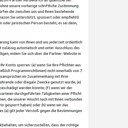
ohne unsere vorherige schriftliche Zustimmung
ürfen die zwischen uns und Ihnen bestehende
mazon Sie unterstützt, sponsert oder empfiehlt)
oder juristischen Person besteht, es sei denn,
arung kann von Ihnen und uns jederzeit ordentlich
t zulässig automatisch und unter Ausschluss des
gen, indem Sie sich über die Partner-Website in
hr Konto sperren: (a) wenn Sie Ihre Pflichten aus
eßlich Programmrichtlinien) nicht innerhalb von 7
ngsansprüchen im Zusammenhang mit Ihrer
ührende oder illegale Zwecke genutzt wurde; (e)
eschädigt werden könnte; (f) wenn wir der
rteien durchgeführten Tätigkeiten einer Pflicht
nen, die unserer Ansicht nach mit Ihnen verbunden
nto gesperrt haben) oder (h) wenn wir das
 (a) gilt jeder Verstoß gegen die Bestimmungen
ehalten, um sicherzustellen, dass der richtige