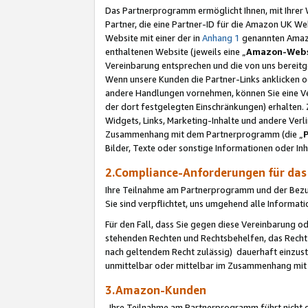
Das Partnerprogramm ermöglicht Ihnen, mit Ihrer W
Partner, die eine Partner-ID für die Amazon UK W
Website mit einer der in
Anhang 1
genannten Amazon
enthaltenen Website (jeweils eine „
Amazon-Webs
Vereinbarung entsprechen und die von uns bereitg
Wenn unsere Kunden die Partner-Links anklicken 
andere Handlungen vornehmen, können Sie eine Ver
der dort festgelegten Einschränkungen) erhalten. 
Widgets, Links, Marketing-Inhalte und andere Ver
Zusammenhang mit dem Partnerprogramm (die „
Bilder, Texte oder sonstige Informationen oder In
2.Compliance-Anforderungen für d
Ihre Teilnahme am Partnerprogramm und der Bezug 
Sie sind verpflichtet, uns umgehend alle Informat
Für den Fall, dass Sie gegen diese Vereinbarung 
stehenden Rechten und Rechtsbehelfen, das Recht
nach geltendem Recht zulässig) dauerhaft einzus
unmittelbar oder mittelbar im Zusammenhang mit
3.Amazon-Kunden
Ihre Teilnahme am Partnerprogramm führt nicht d