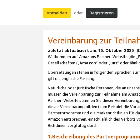
Anmelden
Registrieren
oder
Vereinbarung zur Teil
zuletzt aktualisiert am
:
15. Oktober 2025
(De
Willkommen auf Amazons Partner-Website (die „
Gesellschaften („
Amazon
“ oder „
uns
“ oder ähnl
Übersetzungen stehen in folgenden Sprachen zur 
gilt die englische Fassung.
Natürliche oder juristische Personen, die an uns
müssen die Vereinbarung zur Teilnahme am Amaz
Partner-Website stimmen Sie dieser Vereinbarung,
dieser Vereinbarung bilden (zum Beispiel die Vo
Partnerprogramm und die Markenrichtlinien für da
Amazon entsprechen, einschließlich des Verbots vo
Richtlinien sorgfältig durch.
1.Beschreibung des Partnerprogra