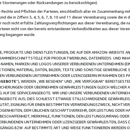
ge Stornierungen oder Rücksendungen zu berücksichtigen).
 Rechte und Pflichten der Parteien, einschließlich aller im Zusammenhang m
 die in Ziffern 3, 4, 5, 6, 7, 8, 10 und 11 dieser Vereinbarung sowie die in
er noch nicht erfüllte Zahlungsverpflichtungen aus dieser Vereinbarung, die
arteien nicht von den bereits entstandenen Verbindlichkeiten aus dieser Ver
gung begangen wurde.
 PRODUKTE UND DIENSTLEISTUNGEN, DIE AUF DER AMAZON-WEBSITE AN
GRAMMIERSCHNITTSTELLE FÜR PRODUKTWERBUNG, DATENFEEDS UND INH
-NAMEN, MARKEN UND LOGOS UNSERER VERBUNDENEN UNTERNEHMEN (EIN
IONEN, MATERIAL, DATEN, BILDER, TEXTE UND SONSTIGE GEWERBLICHE 
EREN VERBUNDENEN UNTERNEHMEN ODER LIZENZGEBERN IM RAHMEN DES 
NGEBOTE
“), WERDEN „WIE BESEHEN“ UND „WIE VERFÜGBAR“ BEREITGEST
CHERUNGEN ODER ÜBERNEHMEN GEWÄHRLEISTUNGEN GLEICH WELCHER AR
ZUG AUF DIE SERVICEANGEBOTE. WIR UND UNSERE VERBUNDENEN UNTERNEH
ANGEBOTE AUS; DIES SCHLIESST ETWAIGE STILLSCHWEIGENDE GEWÄHRLE
LITÄT, EIGNUNG FÜR EINEN BESTIMMTEN VERWENDUNGSZWECK, NICHTVER
OGENHEITEN, DEM ÜBLICHEN GESCHÄFTSVERKEHR, DER LEISTUNG ODER H
 BESCHAFFENHEIT, MERKMALE, FUNKTIONEN, DEN LEISTUNGSUMFANG ODER
VERBUNDENEN UNTERNEHMEN ODER LIZENZGEBER GEWÄHRLEISTEN, DASS D
HGÄNGIG BZW. AUF BESTIMMTE ART UND WEISE FUNKTIONIEREN WERDEN 