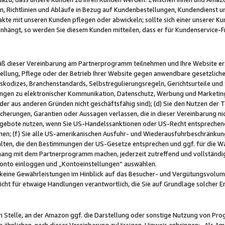
, Richtlinien und Abläufe in Bezug auf Kundenbestellungen, Kundendienst 
kte mit unseren Kunden pflegen oder abwickeln; sollte sich einer unserer Ku
nhängt, so werden Sie diesem Kunden mitteilen, dass er für Kundenservic
emäß dieser Vereinbarung am Partnerprogramm teilnehmen und Ihre Website er
ellung, Pflege oder der Betrieb Ihrer Website gegen anwendbare gesetzlich
skodizes, Branchenstandards, Selbstregulierungsregeln, Gerichtsurteile und 
ngen zu elektronischer Kommunikation, Datenschutz, Werbung und Marketing)
 oder aus anderen Gründen nicht geschäftsfähig sind); (d) Sie den Nutzen de
cherungen, Garantien oder Aussagen verlassen, die in dieser Vereinbarung nich
gebote nutzen, wenn Sie US-Handelssanktionen oder US-Recht entsprechen
men; (f) Sie alle US-amerikanischen Ausfuhr- und Wiederausfuhrbeschränkun
ten, die den Bestimmungen der US-Gesetze entsprechen und ggf. für die Wa
hang mit dem Partnerprogramm machen, jederzeit zutreffend und vollständig 
 Konto einloggen und „Kontoeinstellungen“ auswählen.
keine Gewährleistungen im Hinblick auf das Besucher- und Vergütungsvolu
icht für etwaige Handlungen verantwortlich, die Sie auf Grundlage solcher
en Stelle, an der Amazon ggf. die Darstellung oder sonstige Nutzung von Pr
 ähnlichen, nach dieser Vereinbarung zulässigen, Hinweis anbringen: „Als Ama