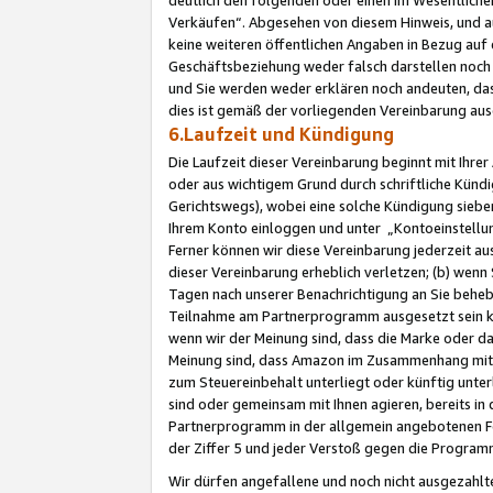
Verkäufen“. Abgesehen von diesem Hinweis, und a
keine weiteren öffentlichen Angaben in Bezug au
Geschäftsbeziehung weder falsch darstellen noch a
und Sie werden weder erklären noch andeuten, dass
dies ist gemäß der vorliegenden Vereinbarung ausd
6.Laufzeit und Kündigung
Die Laufzeit dieser Vereinbarung beginnt mit Ihre
oder aus wichtigem Grund durch schriftliche Kündi
Gerichtswegs), wobei eine solche Kündigung siebe
Ihrem Konto einloggen und unter „Kontoeinstellu
Ferner können wir diese Vereinbarung jederzeit aus
dieser Vereinbarung erheblich verletzen; (b) wenn
Tagen nach unserer Benachrichtigung an Sie behe
Teilnahme am Partnerprogramm ausgesetzt sein kö
wenn wir der Meinung sind, dass die Marke oder 
Meinung sind, dass Amazon im Zusammenhang mit d
zum Steuereinbehalt unterliegt oder künftig unter
sind oder gemeinsam mit Ihnen agieren, bereits in
Partnerprogramm in der allgemein angebotenen Fo
der Ziffer 5 und jeder Verstoß gegen die Programm
Wir dürfen angefallene und noch nicht ausgezahlt