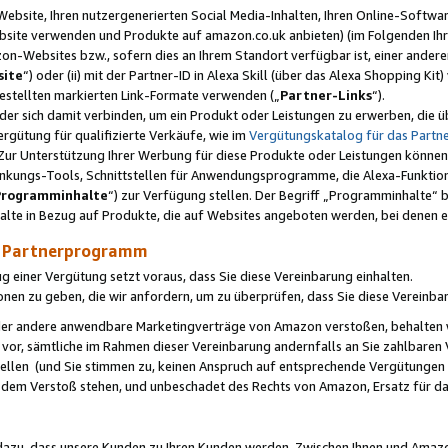
ebsite, Ihren nutzergenerierten Social Media-Inhalten, Ihren Online-Softwar
ebsite verwenden und Produkte auf amazon.co.uk anbieten) (im Folgenden Ihr
-Websites bzw., sofern dies an Ihrem Standort verfügbar ist, einer ander
ite
“) oder (ii) mit der Partner-ID in Alexa Skill (über das Alexa Shopping Ki
estellten markierten Link-Formate verwenden („
Partner-Links
“).
oder sich damit verbinden, um ein Produkt oder Leistungen zu erwerben, di
gütung für qualifizierte Verkäufe, wie im
Vergütungskatalog für das Part
Zur Unterstützung Ihrer Werbung für diese Produkte oder Leistungen können w
linkungs-Tools, Schnittstellen für Anwendungsprogramme, die Alexa-Funktion
Programminhalte
“) zur Verfügung stellen. Der Begriff „Programminhalte“ be
halte in Bezug auf Produkte, die auf Websites angeboten werden, bei denen 
as Partnerprogramm
einer Vergütung setzt voraus, dass Sie diese Vereinbarung einhalten.
ionen zu geben, die wir anfordern, um zu überprüfen, dass Sie diese Vereinba
oder andere anwendbare Marketingverträge von Amazon verstoßen, behalten w
 vor, sämtliche im Rahmen dieser Vereinbarung andernfalls an Sie zahlbare
tellen (und Sie stimmen zu, keinen Anspruch auf entsprechende Vergütungen
 dem Verstoß stehen, und unbeschadet des Rechts von Amazon, Ersatz für 
azu, dass unsere Kunden zu Ihren Kunden werden. Zwischen Ihnen und Amaz