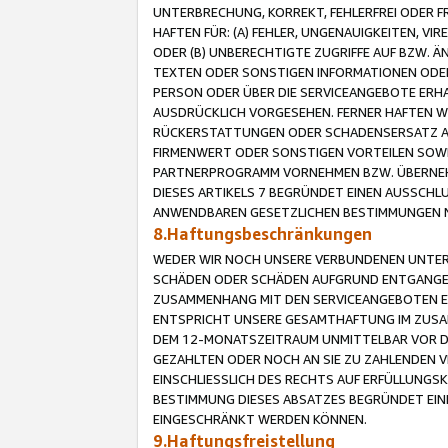
UNTERBRECHUNG, KORREKT, FEHLERFREI ODER 
HAFTEN FÜR: (A) FEHLER, UNGENAUIGKEITEN, 
ODER (B) UNBERECHTIGTE ZUGRIFFE AUF BZW. 
TEXTEN ODER SONSTIGEN INFORMATIONEN ODER 
PERSON ODER ÜBER DIE SERVICEANGEBOTE ERHA
AUSDRÜCKLICH VORGESEHEN. FERNER HAFTEN 
RÜCKERSTATTUNGEN ODER SCHADENSERSATZ AU
FIRMENWERT ODER SONSTIGEN VORTEILEN SOWIE
PARTNERPROGRAMM VORNEHMEN BZW. ÜBERNEHM
DIESES ARTIKELS 7 BEGRÜNDET EINEN AUSSCH
ANWENDBAREN GESETZLICHEN BESTIMMUNGEN 
8.Haftungsbeschränkungen
WEDER WIR NOCH UNSERE VERBUNDENEN UNTERN
SCHÄDEN ODER SCHÄDEN AUFGRUND ENTGANGENE
ZUSAMMENHANG MIT DEN SERVICEANGEBOTEN EN
ENTSPRICHT UNSERE GESAMTHAFTUNG IM ZUSAM
DEM 12-MONATSZEITRAUM UNMITTELBAR VOR DE
GEZAHLTEN ODER NOCH AN SIE ZU ZAHLENDEN V
EINSCHLIESSLICH DES RECHTS AUF ERFÜLLUNGS
BESTIMMUNG DIESES ABSATZES BEGRÜNDET EI
EINGESCHRÄNKT WERDEN KÖNNEN.
9.Haftungsfreistellung