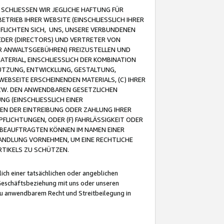
CHLIESSEN WIR JEGLICHE HAFTUNG FÜR
TRIEB IHRER WEBSITE (EINSCHLIESSLICH IHRER
FLICHTEN SICH, UNS, UNSERE VERBUNDENEN
EDER (DIRECTORS) UND VERTRETER VON
R ANWALTSGEBÜHREN) FREIZUSTELLEN UND
ATERIAL, EINSCHLIESSLICH DER KOMBINATION
NUTZUNG, ENTWICKLUNG, GESTALTUNG,
EBSEITE ERSCHEINENDEN MATERIALS, (C) IHRER
ZW. DEN ANWENDBAREN GESETZLICHEN
NG (EINSCHLIESSLICH EINER
BEN DER EINTREIBUNG ODER ZAHLUNG IHRER
LICHTUNGEN, ODER (F) FAHRLÄSSIGKEIT ODER
 BEAUFTRAGTEN KÖNNEN IM NAMEN EINER
HANDLUNG VORNEHMEN, UM EINE RECHTLICHE
TIKELS ZU SCHÜTZEN.
ich einer tatsächlichen oder angeblichen
Geschäftsbeziehung mit uns oder unseren
u anwendbarem Recht und Streitbeilegung in