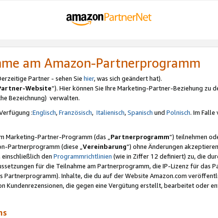
nahme am Amazon-Partnerprogramm
rzeitige Partner - sehen Sie
hier
, was sich geändert hat).
Partner-Website
“). Hier können Sie Ihre Marketing-Partner-Beziehung zu d
iche Bezeichnung) verwalten.
Verfügung :
Englisch
,
Französisch
,
Italienisch
,
Spanisch
und
Polnisch
. Im Fall
erem Marketing-Partner-Programm (das „
Partnerprogramm
“) teilnehmen od
on-Partnerprogramm (diese „
Vereinbarung
“) ohne Änderungen akzeptieren
 einschließlich den
Programmrichtlinien
(wie in Ziffer 12 definiert) zu, die 
raussetzungen für die Teilnahme am Partnerprogramm, die IP-Lizenz für das
s Partnerprogramm). Inhalte, die du auf der Website Amazon.com veröffentl
n Kundenrezensionen, die gegen eine Vergütung erstellt, bearbeitet oder ent
mms