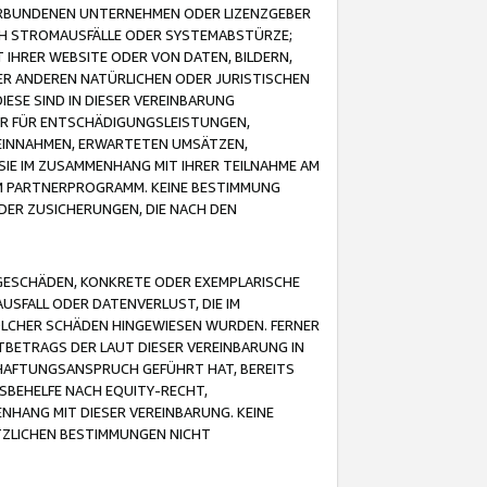
VERBUNDENEN UNTERNEHMEN ODER LIZENZGEBER
ICH STROMAUSFÄLLE ODER SYSTEMABSTÜRZE;
IHRER WEBSITE ODER VON DATEN, BILDERN,
ER ANDEREN NATÜRLICHEN ODER JURISTISCHEN
ESE SIND IN DIESER VEREINBARUNG
R FÜR ENTSCHÄDIGUNGSLEISTUNGEN,
EINNAHMEN, ERWARTETEN UMSÄTZEN,
SIE IM ZUSAMMENHANG MIT IHRER TEILNAHME AM
M PARTNERPROGRAMM. KEINE BESTIMMUNG
DER ZUSICHERUNGEN, DIE NACH DEN
GESCHÄDEN, KONKRETE ODER EXEMPLARISCHE
SFALL ODER DATENVERLUST, DIE IM
OLCHER SCHÄDEN HINGEWIESEN WURDEN. FERNER
BETRAGS DER LAUT DIESER VEREINBARUNG IN
HAFTUNGSANSPRUCH GEFÜHRT HAT, BEREITS
SBEHELFE NACH EQUITY-RECHT,
NHANG MIT DIESER VEREINBARUNG. KEINE
TZLICHEN BESTIMMUNGEN NICHT