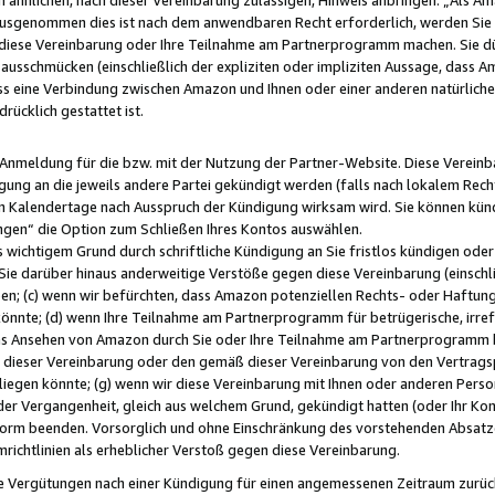
usgenommen dies ist nach dem anwendbaren Recht erforderlich, werden Sie 
f diese Vereinbarung oder Ihre Teilnahme am Partnerprogramm machen. Sie d
usschmücken (einschließlich der expliziten oder impliziten Aussage, dass A
 eine Verbindung zwischen Amazon und Ihnen oder einer anderen natürlichen 
rücklich gestattet ist.
r Anmeldung für die bzw. mit der Nutzung der Partner-Website. Diese Vereinb
gung an die jeweils andere Partei gekündigt werden (falls nach lokalem Rech
n Kalendertage nach Ausspruch der Kündigung wirksam wird. Sie können kündi
ngen“ die Option zum Schließen Ihres Kontos auswählen.
 wichtigem Grund durch schriftliche Kündigung an Sie fristlos kündigen oder I
 Sie darüber hinaus anderweitige Verstöße gegen diese Vereinbarung (einschli
ben; (c) wenn wir befürchten, dass Amazon potenziellen Rechts- oder Haftu
nnte; (d) wenn Ihre Teilnahme am Partnerprogramm für betrügerische, irref
das Ansehen von Amazon durch Sie oder Ihre Teilnahme am Partnerprogramm b
ieser Vereinbarung oder den gemäß dieser Vereinbarung von den Vertragspa
liegen könnte; (g) wenn wir diese Vereinbarung mit Ihnen oder anderen Perso
 der Vergangenheit, gleich aus welchem Grund, gekündigt hatten (oder Ihr Ko
rm beenden. Vorsorglich und ohne Einschränkung des vorstehenden Absatzes
richtlinien als erheblicher Verstoß gegen diese Vereinbarung.
e Vergütungen nach einer Kündigung für einen angemessenen Zeitraum zurückb