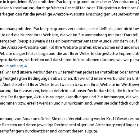
e in irgendeiner Weise mit dem Partnerprogramm oder dieser Vereinbarung (ei
ieser Vereinbarung durchgeführten Geschäften oder Tätigkeiten oder Ihrer 
liegen den für die jeweilige Amazon-Website einschlägigen Steuerbestim
mmenhang mit dem Partnerprogramm versenden, einschließlich, aber nicht be
site und die Nutzer Ihrer Website, die wir im Zusammenhang mit Ihrer Darst
itergeben (beispielsweise dass ein bestimmter Amazon-Kunde vor dem Kauf
uf die Amazon-Website kam, (b) Ihre Website prüfen, überwachen und anderwei
r Website dargestelltes Logo und die auf Ihrer Website dargestellte Impleme
reproduzieren, verbreiten und darstellen. Informationen darüber, wie wir per
ng in
Anhang 4
.
 (a) wir und unsere verbundenen Unternehmen jederzeit (mittelbar oder unmit
ng festgelegten Bedingungen abweichen, (b) wir und unsere verbundenen Unte
 Ähnlichkeit mit Ihrer Website aufweisen bzw. mit Ihrer Website im Wettbewer
barung durchzusetzen, keinen Verzicht auf unser Recht darstellt, die betrof
liche Festlegungen, Aktualisierungen, Handlungen und Zustimmungen, die wi
enommen bzw. erteilt werden und nur wirksam sind, wenn sie schriftlich dur
stimmung von Amazon dürfen Sie diese Vereinbarung weder Kraft Gesetzes no
die Parteien und deren jeweilige Rechtsnachfolger und Abtretungsempfänger 
ngsempfängern durchsetzbar und kommt diesen zugute.