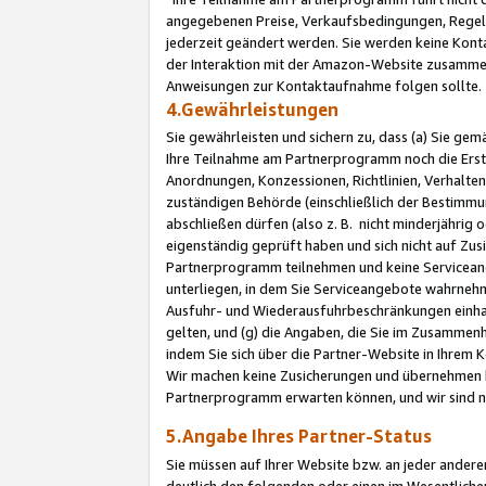
angegebenen Preise, Verkaufsbedingungen, Regeln
jederzeit geändert werden. Sie werden keine Konta
der Interaktion mit der Amazon-Website zusamme
Anweisungen zur Kontaktaufnahme folgen sollte.
4.Gewährleistungen
Sie gewährleisten und sichern zu, dass (a) Sie g
Ihre Teilnahme am Partnerprogramm noch die Erst
Anordnungen, Konzessionen, Richtlinien, Verhalten
zuständigen Behörde (einschließlich der Bestimmu
abschließen dürfen (also z. B. nicht minderjährig
eigenständig geprüft haben und sich nicht auf Zusi
Partnerprogramm teilnehmen und keine Servicean
unterliegen, in dem Sie Serviceangebote wahrneh
Ausfuhr- und Wiederausfuhrbeschränkungen einhal
gelten, und (g) die Angaben, die Sie im Zusammen
indem Sie sich über die Partner-Website in Ihrem
Wir machen keine Zusicherungen und übernehmen 
Partnerprogramm erwarten können, und wir sind n
5.Angabe Ihres Partner-Status
Sie müssen auf Ihrer Website bzw. an jeder ander
deutlich den folgenden oder einen im Wesentlichen