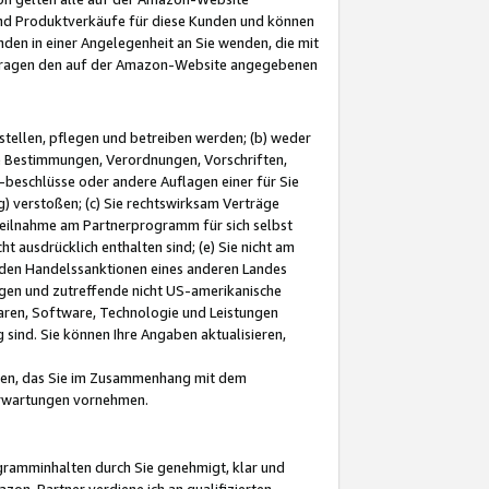
und Produktverkäufe für diese Kunden und können
nden in einer Angelegenheit an Sie wenden, die mit
e-Fragen den auf der Amazon-Website angegebenen
stellen, pflegen und betreiben werden; (b) weder
e Bestimmungen, Verordnungen, Vorschriften,
-beschlüsse oder andere Auflagen einer für Sie
 verstoßen; (c) Sie rechtswirksam Verträge
r Teilnahme am Partnerprogramm für sich selbst
t ausdrücklich enthalten sind; (e) Sie nicht am
den Handelssanktionen eines anderen Landes
gen und zutreffende nicht US-amerikanische
ren, Software, Technologie und Leistungen
sind. Sie können Ihre Angaben aktualisieren,
men, das Sie im Zusammenhang mit dem
 Erwartungen vornehmen.
ogramminhalten durch Sie genehmigt, klar und
zon-Partner verdiene ich an qualifizierten