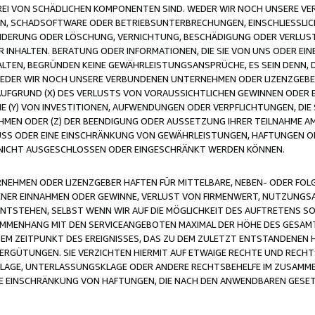
FREI VON SCHÄDLICHEN KOMPONENTEN SIND. WEDER WIR NOCH UNSERE 
VIREN, SCHADSOFTWARE ODER BETRIEBSUNTERBRECHUNGEN, EINSCHLIESSL
ÄNDERUNG ODER LÖSCHUNG, VERNICHTUNG, BESCHÄDIGUNG ODER VERLUST 
INHALTEN. BERATUNG ODER INFORMATIONEN, DIE SIE VON UNS ODER EIN
LTEN, BEGRÜNDEN KEINE GEWÄHRLEISTUNGSANSPRÜCHE, ES SEIN DENN, DI
WEDER WIR NOCH UNSERE VERBUNDENEN UNTERNEHMEN ODER LIZENZGEBE
FGRUND (X) DES VERLUSTS VON VORAUSSICHTLICHEN GEWINNEN ODER 
 (Y) VON INVESTITIONEN, AUFWENDUNGEN ODER VERPFLICHTUNGEN, DIE 
EN ODER (Z) DER BEENDIGUNG ODER AUSSETZUNG IHRER TEILNAHME A
LUSS ODER EINE EINSCHRÄNKUNG VON GEWÄHRLEISTUNGEN, HAFTUNGEN O
NICHT AUSGESCHLOSSEN ODER EINGESCHRÄNKT WERDEN KÖNNEN.
EHMEN ODER LIZENZGEBER HAFTEN FÜR MITTELBARE, NEBEN- ODER FOL
R EINNAHMEN ODER GEWINNE, VERLUST VON FIRMENWERT, NUTZUNGSAU
TSTEHEN, SELBST WENN WIR AUF DIE MÖGLICHKEIT DES AUFTRETENS S
MENHANG MIT DEN SERVICEANGEBOTEN MAXIMAL DER HÖHE DES GESAMT
M ZEITPUNKT DES EREIGNISSES, DAS ZU DEM ZULETZT ENTSTANDENEN 
ERGÜTUNGEN. SIE VERZICHTEN HIERMIT AUF ETWAIGE RECHTE UND RECHT
KLAGE, UNTERLASSUNGSKLAGE ODER ANDERE RECHTSBEHELFE IM ZUSAMME
NE EINSCHRÄNKUNG VON HAFTUNGEN, DIE NACH DEN ANWENDBAREN GESE