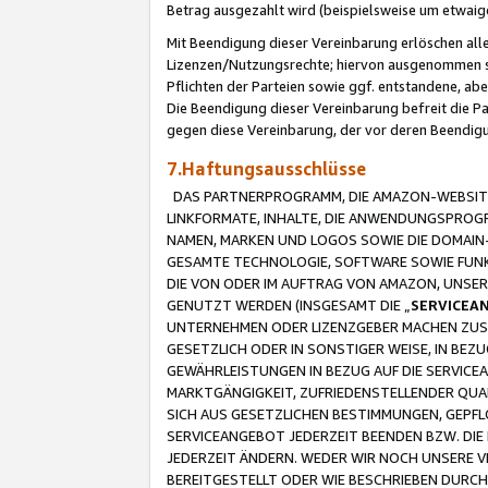
Betrag ausgezahlt wird (beispielsweise um etwai
Mit Beendigung dieser Vereinbarung erlöschen alle
Lizenzen/Nutzungsrechte; hiervon ausgenommen sind
Pflichten der Parteien sowie ggf. entstandene, ab
Die Beendigung dieser Vereinbarung befreit die P
gegen diese Vereinbarung, der vor deren Beendi
7.Haftungsausschlüsse
DAS PARTNERPROGRAMM, DIE AMAZON-WEBSITE,
LINKFORMATE, INHALTE, DIE ANWENDUNGSPRO
NAMEN, MARKEN UND LOGOS SOWIE DIE DOMAIN
GESAMTE TECHNOLOGIE, SOFTWARE SOWIE FUNKT
DIE VON ODER IM AUFTRAG VON AMAZON, UNS
GENUTZT WERDEN (INSGESAMT DIE „
SERVICEA
UNTERNEHMEN ODER LIZENZGEBER MACHEN ZUSI
GESETZLICH ODER IN SONSTIGER WEISE, IN BE
GEWÄHRLEISTUNGEN IN BEZUG AUF DIE SERVICE
MARKTGÄNGIGKEIT, ZUFRIEDENSTELLENDER QUA
SICH AUS GESETZLICHEN BESTIMMUNGEN, GEPFL
SERVICEANGEBOT JEDERZEIT BEENDEN BZW. DIE
JEDERZEIT ÄNDERN. WEDER WIR NOCH UNSERE 
BEREITGESTELLT ODER WIE BESCHRIEBEN DURC