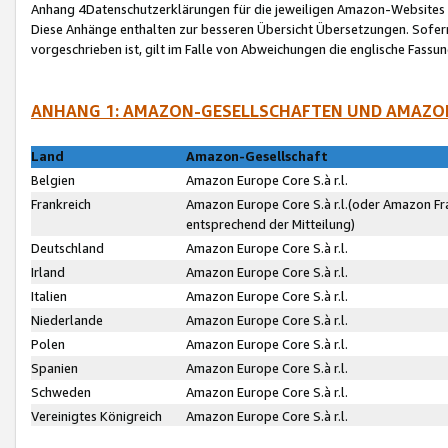
Anhang 4Datenschutzerklärungen für die jeweiligen Amazon-Websites
Diese Anhänge enthalten zur besseren Übersicht Übersetzungen. Sofe
vorgeschrieben ist, gilt im Falle von Abweichungen die englische Fass
ANHANG 1: AMAZON-GESELLSCHAFTEN UND AMAZO
Land
Amazon-Gesellschaft
Belgien
Amazon Europe Core S.à r.l.
Frankreich
Amazon Europe Core S.à r.l.(oder Amazon Fr
entsprechend der Mitteilung)
Deutschland
Amazon Europe Core S.à r.l.
Irland
Amazon Europe Core S.à r.l.
Italien
Amazon Europe Core S.à r.l.
Niederlande
Amazon Europe Core S.à r.l.
Polen
Amazon Europe Core S.à r.l.
Spanien
Amazon Europe Core S.à r.l.
Schweden
Amazon Europe Core S.à r.l.
Vereinigtes Königreich
Amazon Europe Core S.à r.l.