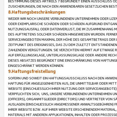
BESTIMMUNG DIESES ARTIKELS 7 BEGRÜNDET EINEN AUSSCHLUSS 
ZUSICHERUNGEN, DIE NACH DEN ANWENDBAREN GESETZLICHEN BE
8.Haftungsbeschränkungen
WEDER WIR NOCH UNSERE VERBUNDENEN UNTERNEHMEN ODER LIZEN
ODER EXEMPLARISCHE SCHÄDEN ODER SCHÄDEN AUFGRUND ENTGANG
NUTZUNGSAUSFALL ODER DATENVERLUST, DIE IM ZUSAMMENHANG MI
DES AUFTRETENS SOLCHER SCHÄDEN HINGEWIESEN WURDEN. FERN
SERVICEANGEBOTEN MAXIMAL DER HÖHE DES GESAMTBETRAGS DER 
ZEITPUNKT DES EREIGNISSES, DAS ZU DEM ZULETZT ENTSTANDENE
ZAHLENDEN VERGÜTUNGEN. SIE VERZICHTEN HIERMIT AUF ETWAIGE 
AUF ERFÜLLUNGSKLAGE, UNTERLASSUNGSKLAGE ODER ANDERE RECHT
DIESES ABSATZES BEGRÜNDET EINE EINSCHRÄNKUNG VON HAFTUNG
EINGESCHRÄNKT WERDEN KÖNNEN.
9.Haftungsfreistellung
SOFERN UND SOWEIT EIN HAFTUNGSAUSSCHLUSS NACH DEN ANWENDB
HAFTUNG FÜR ANGELEGENHEITEN AUS, DIE UNMITTELBAR ODER MITT
WEBSITE (EINSCHLIESSLICH IHRER NUTZUNG DER SERVICEANGEBOTE)
VERPFLICHTEN SICH, UNS, UNSERE VERBUNDENEN UNTERNEHMEN UN
(OFFICERS), ORGANMITGLIEDER (DIRECTORS) UND VERTRETER VON 
AUSLAGEN (EINSCHLIESSLICH ANGEMESSENER ANWALTSGEBÜHREN) FR
IHRER WEBSITE BZW. AUF IHRER WEBSITE ERSCHEINENDEM MATERIAL
MATERIALS MIT ANDEREN APPLIKATIONEN, INHALTEN ODER PROZESSE