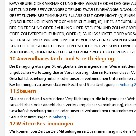
BEWERBUNG ODER VERMARKTUNG IHRER WEBSITE ODER DES GGF. AUF 
NUTZUNG DER SERVICEANGEBOTE UND ZWAR UNABHÄNGIG DAVON, O
GESETZLICHEN BESTIMMUNGEN ZULÄSSIG IST ODER NICHT, (D) EINE
(EINSCHLIESSLICH EINER PROGRAMMRICHTLINIE), (E) IHREN STEUER
DER EINTREIBUNG ODER ZAHLUNG IHRER STEUERN UND ZOLLABGAB
ODER ZOLLVERPFLICHTUNGEN, ODER (F) FAHRLÄSSIGKEIT ODER VORS
AUFTRAGNEHMER. WIR UND UNSERE BEAUFTRAGTEN KÖNNEN IM NAME
GERICHTLICHE SCHRITTE EINLEITEN UND JEDE PROZESSUALE HAND
VERTEIDIGEN, ODER UM RECHTE AUCH ZUM ZWECK DER DURCHSETZU
10.Anwendbares Recht und Streitbeilegung
Die Beilegung etwaiger Streitigkeiten, die in irgendeiner Weise mit de
angeblichen Verletzung dieser Vereinbarung), den im Rahmen dieser Ve
Geschäftsbeziehung mit uns oder unseren verbundenen Unternehmen zu
Bestimmungen zu anwendbarem Recht und Streitbeilegung in
Anhang 
11.Steuern
Steuern und damit verbundene Verpflichtungen, die in irgendeiner Wei
tatsächlichen oder angeblichen Verletzung dieser Vereinbarung), den 
Geschäftsbeziehung mit uns oder unseren verbundenen Unternehmen z
Steuerbestimmungen in
Anhang 3
.
12.Weitere Bestimmungen
Wir können von Zeit zu Zeit Mitteilungen im Zusammenhang mit dem Par