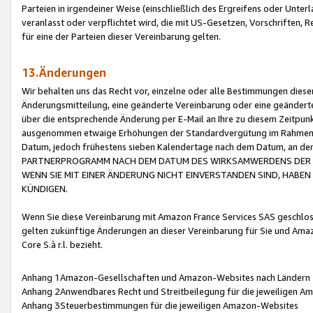
Parteien in irgendeiner Weise (einschließlich des Ergreifens oder Unt
veranlasst oder verpflichtet wird, die mit US-Gesetzen, Vorschriften,
für eine der Parteien dieser Vereinbarung gelten.
13.Änderungen
Wir behalten uns das Recht vor, einzelne oder alle Bestimmungen diese
Änderungsmitteilung, eine geänderte Vereinbarung oder eine geänderte 
über die entsprechende Änderung per E-Mail an Ihre zu diesem Zeitpun
ausgenommen etwaige Erhöhungen der Standardvergütung im Rahmen
Datum, jedoch frühestens sieben Kalendertage nach dem Datum, an de
PARTNERPROGRAMM NACH DEM DATUM DES WIRKSAMWERDENS DER Ä
WENN SIE MIT EINER ÄNDERUNG NICHT EINVERSTANDEN SIND, HABEN S
KÜNDIGEN.
Wenn Sie diese Vereinbarung mit Amazon France Services SAS geschlo
gelten zukünftige Änderungen an dieser Vereinbarung für Sie und Ama
Core S.à r.l. bezieht.
Anhang 1Amazon-Gesellschaften und Amazon-Websites nach Ländern
Anhang 2Anwendbares Recht und Streitbeilegung für die jeweiligen 
Anhang 3Steuerbestimmungen für die jeweiligen Amazon-Websites