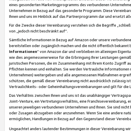
eines gesonderten Marketingprogramms des verbundenen Unternehmens
Unternehmen in Bezug auf das gesonderte Programm. Diese Vereinbarung
Ihnen und uns im Hinblick auf das Partnerprogramm dar und ersetzt al
Für die Zwecke dieser Vereinbarung verstehen sich die Begriffe „schließ
von „jedoch nicht beschränkt auf“.
Sämtliche Informationen in Bezug auf Amazon oder unsere verbunde
bereitstellen oder zugänglich machen und die nicht öffentlich bekannt bz
Informationen
“ von Amazon dar und verbleiben im alleinigen Eigent
wie dies angemessenerweise für die Erbringung Ihrer Leistungen gemäß d
juristischen Personen, die im Zusammenhang mit Ihrem Konto Zugriff au
Pflichten kennen und einhalten. Sie werden Vertrauliche Informationen 
Unternehmen) weitergeben und alle angemessenen Maßnahmen ergreifen
schützen, die gemäß dieser Vereinbarung nicht ausdrücklich zulässig is
Vertraulichkeits- oder Geheimhaltungsvereinbarungen und gilt für die
Das Verhältnis zwischen Ihnen und uns ist das unabhängiger Vertragspa
Joint-Venture, ein Vertretungsverhältnis, eine Franchisevereinbarung, 
unseren jeweiligen verbundenen Unternehmen und Ihnen. Sie sind ni
oder Zusagen abzugeben oder anzunehmen. Wenn Sie eine andere natürli
ermöglichen, Handlungen in Bezug auf den Gegenstand dieser Vereinbar
Ungeachtet anders lautender Bestimmungen in dieser Vereinbarung wird