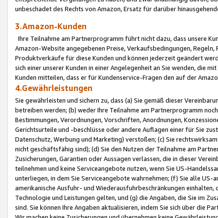
unbeschadet des Rechts von Amazon, Ersatz für darüber hinausgehen
3.Amazon-Kunden
Ihre Teilnahme am Partnerprogramm führt nicht dazu, dass unsere Kun
Amazon-Website angegebenen Preise, Verkaufsbedingungen, Regeln, Ri
Produktverkäufe für diese Kunden und können jederzeit geändert werde
sich einer unserer Kunden in einer Angelegenheit an Sie wenden, die 
Kunden mitteilen, dass er für Kundenservice-Fragen den auf der Ama
4.Gewährleistungen
Sie gewährleisten und sichern zu, dass (a) Sie gemäß dieser Vereinba
betreiben werden; (b) weder Ihre Teilnahme am Partnerprogramm noch d
Bestimmungen, Verordnungen, Vorschriften, Anordnungen, Konzessionen,
Gerichtsurteile und -beschlüsse oder andere Auflagen einer für Sie zu
Datenschutz, Werbung und Marketing) verstoßen; (c) Sie rechtswirksam 
nicht geschäftsfähig sind); (d) Sie den Nutzen der Teilnahme am Partne
Zusicherungen, Garantien oder Aussagen verlassen, die in dieser Verein
teilnehmen und keine Serviceangebote nutzen, wenn Sie US-Handelssa
unterliegen, in dem Sie Serviceangebote wahrnehmen; (f) Sie alle US
amerikanische Ausfuhr- und Wiederausfuhrbeschränkungen einhalten, 
Technologie und Leistungen gelten, und (g) die Angaben, die Sie im 
sind. Sie können Ihre Angaben aktualisieren, indem Sie sich über die 
Wir machen keine Zusicherungen und übernehmen keine Gewährleistun