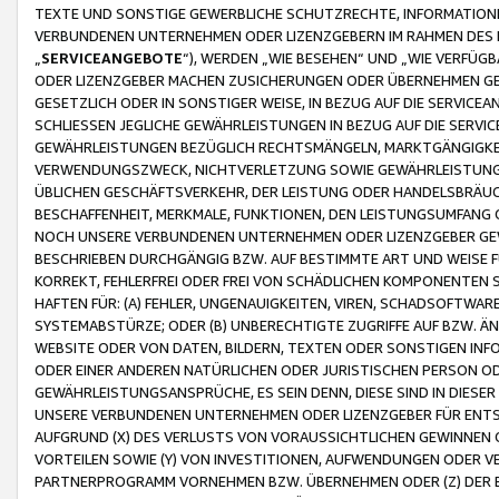
TEXTE UND SONSTIGE GEWERBLICHE SCHUTZRECHTE, INFORMATIONE
VERBUNDENEN UNTERNEHMEN ODER LIZENZGEBERN IM RAHMEN DES
„
SERVICEANGEBOTE
“), WERDEN „WIE BESEHEN“ UND „WIE VERFÜ
ODER LIZENZGEBER MACHEN ZUSICHERUNGEN ODER ÜBERNEHMEN GEW
GESETZLICH ODER IN SONSTIGER WEISE, IN BEZUG AUF DIE SERVI
SCHLIESSEN JEGLICHE GEWÄHRLEISTUNGEN IN BEZUG AUF DIE SERVI
GEWÄHRLEISTUNGEN BEZÜGLICH RECHTSMÄNGELN, MARKTGÄNGIGKEIT
VERWENDUNGSZWECK, NICHTVERLETZUNG SOWIE GEWÄHRLEISTUNGEN 
ÜBLICHEN GESCHÄFTSVERKEHR, DER LEISTUNG ODER HANDELSBRÄUCH
BESCHAFFENHEIT, MERKMALE, FUNKTIONEN, DEN LEISTUNGSUMFANG 
NOCH UNSERE VERBUNDENEN UNTERNEHMEN ODER LIZENZGEBER GEWÄ
BESCHRIEBEN DURCHGÄNGIG BZW. AUF BESTIMMTE ART UND WEISE
KORREKT, FEHLERFREI ODER FREI VON SCHÄDLICHEN KOMPONENTEN
HAFTEN FÜR: (A) FEHLER, UNGENAUIGKEITEN, VIREN, SCHADSOFTW
SYSTEMABSTÜRZE; ODER (B) UNBERECHTIGTE ZUGRIFFE AUF BZW. 
WEBSITE ODER VON DATEN, BILDERN, TEXTEN ODER SONSTIGEN INF
ODER EINER ANDEREN NATÜRLICHEN ODER JURISTISCHEN PERSON OD
GEWÄHRLEISTUNGSANSPRÜCHE, ES SEIN DENN, DIESE SIND IN DIES
UNSERE VERBUNDENEN UNTERNEHMEN ODER LIZENZGEBER FÜR EN
AUFGRUND (X) DES VERLUSTS VON VORAUSSICHTLICHEN GEWINNEN
VORTEILEN SOWIE (Y) VON INVESTITIONEN, AUFWENDUNGEN ODER VE
PARTNERPROGRAMM VORNEHMEN BZW. ÜBERNEHMEN ODER (Z) DER 