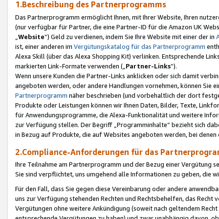
1.Beschreibung des Partnerprogramms
Das Partnerprogramm ermöglicht Ihnen, mit Ihrer Website, Ihren nutzer
(nur verfügbar für Partner, die eine Partner-ID für die Amazon UK We
„
Website
“) Geld zu verdienen, indem Sie Ihre Website mit einer der in
ist, einer anderen im
Vergütungskatalog für das Partnerprogramm
enth
Alexa Skill (über das Alexa Shopping Kit) verlinken. Entsprechende Lin
markierten Link-Formate verwenden („
Partner-Links
“).
Wenn unsere Kunden die Partner-Links anklicken oder sich damit verbi
angeboten werden, oder andere Handlungen vornehmen, können Sie eine
Partnerprogramm
näher beschrieben (und vorbehaltlich der dort festg
Produkte oder Leistungen können wir Ihnen Daten, Bilder, Texte, Linkfo
für Anwendungsprogramme, die Alexa-Funktionalität und weitere Inf
zur Verfügung stellen. Der Begriff „Programminhalte“ bezieht sich dabe
in Bezug auf Produkte, die auf Websites angeboten werden, bei denen 
2.Compliance-Anforderungen für das Partnerprog
Ihre Teilnahme am Partnerprogramm und der Bezug einer Vergütung setz
Sie sind verpflichtet, uns umgehend alle Informationen zu geben, die w
Für den Fall, dass Sie gegen diese Vereinbarung oder andere anwendba
uns zur Verfügung stehenden Rechten und Rechtsbehelfen, das Recht vo
Vergütungen ohne weitere Ankündigung (soweit nach geltendem Recht z
entsprechende Vergütungen zu haben) und zwar unabhängig davon, ob 