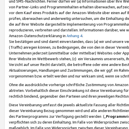
und SMS-Nachrichten. Ferner dürfen wir (a) Informationen über Ihre We
von Partner-Links und Programminhalten erhalten überwachen, aufzei
vor dem Kauf eines Produkts auf der Amazon-Website über einen auf Ih
prüfen, überwachen und anderweitig untersuchen, um die Einhaltung dies
die auf Ihrer Website dargestellte Implementierung von Programminhalt
reproduzieren, verbreiten und darstellen. Informationen darüber, wie w
Amazon-Datenschutzerklärung in
Anhang 4
.
Sie bestätigen und sind damit einverstanden, dass (a) wir und unsere 
(Traffic) anregen können, zu Bedingungen, die von den in dieser Vere
Unternehmen jederzeit (unmittelbar oder mittelbar) Websites oder Appl
Ihrer Website im Wettbewerb stehen, (c) ein Versäumnis unsererseits, I
Verzicht auf unser Recht darstellt, die betroffene oder eine andere B
Aktualisierungen, Handlungen und Zustimmungen, die wir ggf. im Rahme
vorgenommen bzw. erteilt werden und nur wirksam sind, wenn sie schri
Ohne die ausdrückliche vorherige schriftliche Zustimmung von Amazon
abtreten. Vorbehaltlich dieser Einschränkung ist diese Vereinbarung f
rechtlich bindend, gegenüber den Parteien und ihren jeweiligen Rech
Diese Vereinbarung umfasst die jeweils aktuellste Fassung aller Richtli
dieser Vereinbarung Bezug genommen wird und alle anderen Richtlinie
des Partnerprogramms zur Verfügung gestellt werden („
Programmric
verpflichten sich zu deren Einhaltung. Im Falle von Widersprüchen zwi
maßgeblich. Im Falle von Widersprüchen zwischen dieser Vereinbarun