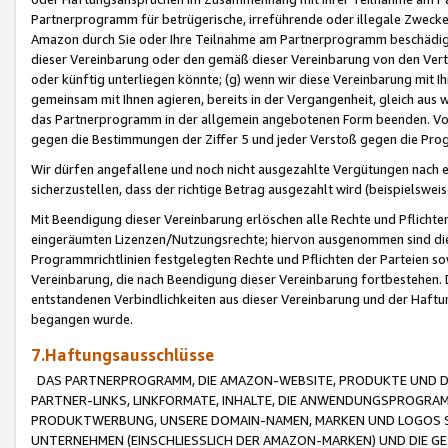
Partnerprogramm für betrügerische, irreführende oder illegale Zwecke
Amazon durch Sie oder Ihre Teilnahme am Partnerprogramm beschädig
dieser Vereinbarung oder den gemäß dieser Vereinbarung von den Vertr
oder künftig unterliegen könnte; (g) wenn wir diese Vereinbarung mit I
gemeinsam mit Ihnen agieren, bereits in der Vergangenheit, gleich aus
das Partnerprogramm in der allgemein angebotenen Form beenden. Vors
gegen die Bestimmungen der Ziffer 5 und jeder Verstoß gegen die Prog
Wir dürfen angefallene und noch nicht ausgezahlte Vergütungen nach 
sicherzustellen, dass der richtige Betrag ausgezahlt wird (beispielsw
Mit Beendigung dieser Vereinbarung erlöschen alle Rechte und Pflichte
eingeräumten Lizenzen/Nutzungsrechte; hiervon ausgenommen sind die in 
Programmrichtlinien festgelegten Rechte und Pflichten der Parteien sow
Vereinbarung, die nach Beendigung dieser Vereinbarung fortbestehen. D
entstandenen Verbindlichkeiten aus dieser Vereinbarung und der Haft
begangen wurde.
7.Haftungsausschlüsse
DAS PARTNERPROGRAMM, DIE AMAZON-WEBSITE, PRODUKTE UND DI
PARTNER-LINKS, LINKFORMATE, INHALTE, DIE ANWENDUNGSPROGR
PRODUKTWERBUNG, UNSERE DOMAIN-NAMEN, MARKEN UND LOGOS S
UNTERNEHMEN (EINSCHLIESSLICH DER AMAZON-MARKEN) UND DIE GE