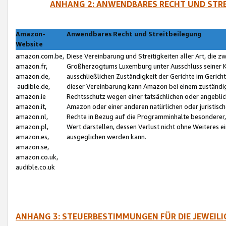
ANHANG 2: ANWENDBARES RECHT UND STRE
Amazon-
Anwendbares Recht und Streitbeilegung
Website
amazon.com.be,
Diese Vereinbarung und Streitigkeiten aller Art, die 
amazon.fr,
Großherzogtums Luxemburg unter Ausschluss seiner Kol
amazon.de,
ausschließlichen Zuständigkeit der Gerichte im Geri
audible.de,
dieser Vereinbarung kann Amazon bei einem zuständig
amazon.ie
Rechtsschutz wegen einer tatsächlichen oder angebli
amazon.it,
Amazon oder einer anderen natürlichen oder juristisc
amazon.nl,
Rechte in Bezug auf die Programminhalte besonderer,
amazon.pl,
Wert darstellen, dessen Verlust nicht ohne Weiteres e
amazon.es,
ausgeglichen werden kann.
amazon.se,
amazon.co.uk,
audible.co.uk
ANHANG 3: STEUERBESTIMMUNGEN FÜR DIE JEWEIL