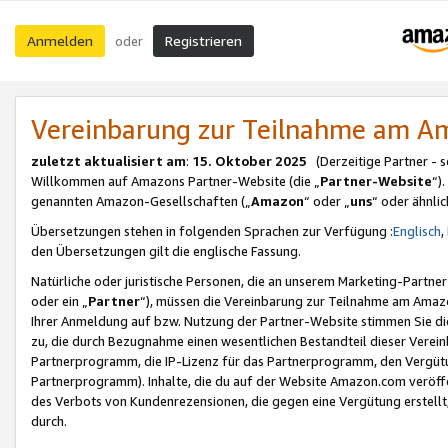
Anmelden
Registrieren
oder
Vereinbarung zur Teilnahme am 
zuletzt aktualisiert am
:
15. Oktober 2025
(Derzeitige Partner - 
Willkommen auf Amazons Partner-Website (die „
Partner-Website
“)
genannten Amazon-Gesellschaften („
Amazon
“ oder „
uns
“ oder ähnli
Übersetzungen stehen in folgenden Sprachen zur Verfügung :
Englisch
,
den Übersetzungen gilt die englische Fassung.
Natürliche oder juristische Personen, die an unserem Marketing-Partn
oder ein „
Partner
“), müssen die Vereinbarung zur Teilnahme am Ama
Ihrer Anmeldung auf bzw. Nutzung der Partner-Website stimmen Sie die
zu, die durch Bezugnahme einen wesentlichen Bestandteil dieser Verei
Partnerprogramm, die IP-Lizenz für das Partnerprogramm, den Vergütu
Partnerprogramm). Inhalte, die du auf der Website Amazon.com veröffe
des Verbots von Kundenrezensionen, die gegen eine Vergütung erstellt, 
durch.