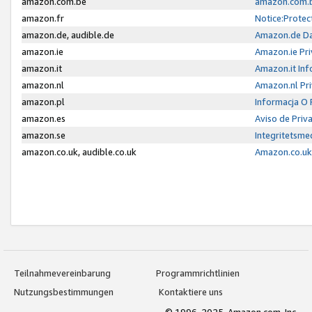
amazon.com.be
amazon.com.b
amazon.fr
Notice:Protec
amazon.de, audible.de
Amazon.de Da
amazon.ie
Amazon.ie Pri
amazon.it
Amazon.it Inf
amazon.nl
Amazon.nl Pri
amazon.pl
Informacja O
amazon.es
Aviso de Priv
amazon.se
Integritetsm
amazon.co.uk, audible.co.uk
Amazon.co.uk 
Teilnahmevereinbarung
Programmrichtlinien
Nutzungsbestimmungen
Kontaktiere uns