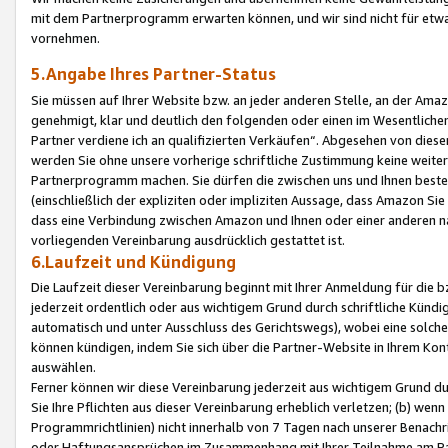
mit dem Partnerprogramm erwarten können, und wir sind nicht für etwa
vornehmen.
5.Angabe Ihres Partner-Status
Sie müssen auf Ihrer Website bzw. an jeder anderen Stelle, an der Am
genehmigt, klar und deutlich den folgenden oder einen im Wesentlichen
Partner verdiene ich an qualifizierten Verkäufen“. Abgesehen von die
werden Sie ohne unsere vorherige schriftliche Zustimmung keine weite
Partnerprogramm machen. Sie dürfen die zwischen uns und Ihnen best
(einschließlich der expliziten oder impliziten Aussage, dass Amazon Si
dass eine Verbindung zwischen Amazon und Ihnen oder einer anderen natü
vorliegenden Vereinbarung ausdrücklich gestattet ist.
6.Laufzeit und Kündigung
Die Laufzeit dieser Vereinbarung beginnt mit Ihrer Anmeldung für die 
jederzeit ordentlich oder aus wichtigem Grund durch schriftliche Kündi
automatisch und unter Ausschluss des Gerichtswegs), wobei eine solch
können kündigen, indem Sie sich über die Partner-Website in Ihrem Ko
auswählen.
Ferner können wir diese Vereinbarung jederzeit aus wichtigem Grund dur
Sie Ihre Pflichten aus dieser Vereinbarung erheblich verletzen; (b) wen
Programmrichtlinien) nicht innerhalb von 7 Tagen nach unserer Benachr
oder Haftungsansprüchen im Zusammenhang mit Ihrer Teilnahme am Pa