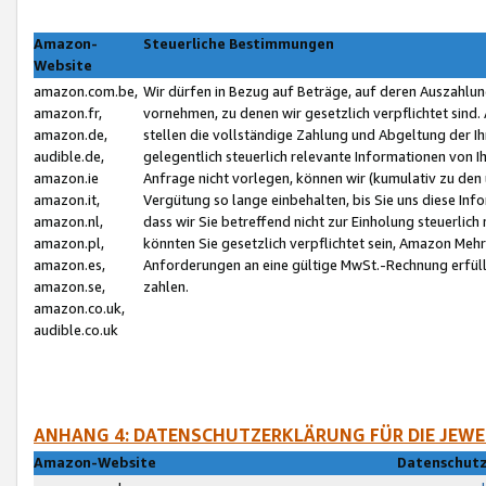
Amazon-
Steuerliche Bestimmungen
Website
amazon.com.be,
Wir dürfen in Bezug auf Beträge, auf deren Auszahlun
amazon.fr,
vornehmen, zu denen wir gesetzlich verpflichtet sind
amazon.de,
stellen die vollständige Zahlung und Abgeltung der 
audible.de,
gelegentlich steuerlich relevante Informationen von I
amazon.ie
Anfrage nicht vorlegen, können wir (kumulativ zu de
amazon.it,
Vergütung so lange einbehalten, bis Sie uns diese Inf
amazon.nl,
dass wir Sie betreffend nicht zur Einholung steuerlich 
amazon.pl,
könnten Sie gesetzlich verpflichtet sein, Amazon Meh
amazon.es,
Anforderungen an eine gültige MwSt.-Rechnung erfüllt
amazon.se,
zahlen.
amazon.co.uk,
audible.co.uk
ANHANG 4: DATENSCHUTZERKLÄRUNG FÜR DIE JEWE
Amazon-Website
Datenschutz