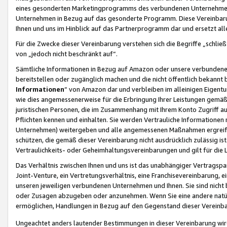
eines gesonderten Marketingprogramms des verbundenen Unternehmens
Unternehmen in Bezug auf das gesonderte Programm. Diese Vereinbarung
Ihnen und uns im Hinblick auf das Partnerprogramm dar und ersetzt al
Für die Zwecke dieser Vereinbarung verstehen sich die Begriffe „schließ
von „jedoch nicht beschränkt auf“.
Sämtliche Informationen in Bezug auf Amazon oder unsere verbunde
bereitstellen oder zugänglich machen und die nicht öffentlich bekannt bz
Informationen
“ von Amazon dar und verbleiben im alleinigen Eigent
wie dies angemessenerweise für die Erbringung Ihrer Leistungen gemäß d
juristischen Personen, die im Zusammenhang mit Ihrem Konto Zugriff au
Pflichten kennen und einhalten. Sie werden Vertrauliche Informationen 
Unternehmen) weitergeben und alle angemessenen Maßnahmen ergreifen
schützen, die gemäß dieser Vereinbarung nicht ausdrücklich zulässig is
Vertraulichkeits- oder Geheimhaltungsvereinbarungen und gilt für die
Das Verhältnis zwischen Ihnen und uns ist das unabhängiger Vertragspa
Joint-Venture, ein Vertretungsverhältnis, eine Franchisevereinbarung, 
unseren jeweiligen verbundenen Unternehmen und Ihnen. Sie sind ni
oder Zusagen abzugeben oder anzunehmen. Wenn Sie eine andere natürli
ermöglichen, Handlungen in Bezug auf den Gegenstand dieser Vereinbar
Ungeachtet anders lautender Bestimmungen in dieser Vereinbarung wird