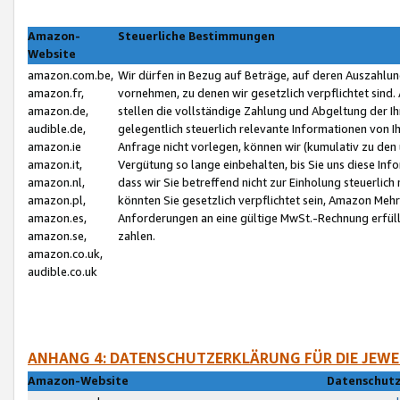
Amazon-
Steuerliche Bestimmungen
Website
amazon.com.be,
Wir dürfen in Bezug auf Beträge, auf deren Auszahlun
amazon.fr,
vornehmen, zu denen wir gesetzlich verpflichtet sind
amazon.de,
stellen die vollständige Zahlung und Abgeltung der 
audible.de,
gelegentlich steuerlich relevante Informationen von I
amazon.ie
Anfrage nicht vorlegen, können wir (kumulativ zu de
amazon.it,
Vergütung so lange einbehalten, bis Sie uns diese Inf
amazon.nl,
dass wir Sie betreffend nicht zur Einholung steuerlich 
amazon.pl,
könnten Sie gesetzlich verpflichtet sein, Amazon Meh
amazon.es,
Anforderungen an eine gültige MwSt.-Rechnung erfüllt
amazon.se,
zahlen.
amazon.co.uk,
audible.co.uk
ANHANG 4: DATENSCHUTZERKLÄRUNG FÜR DIE JEWE
Amazon-Website
Datenschutz