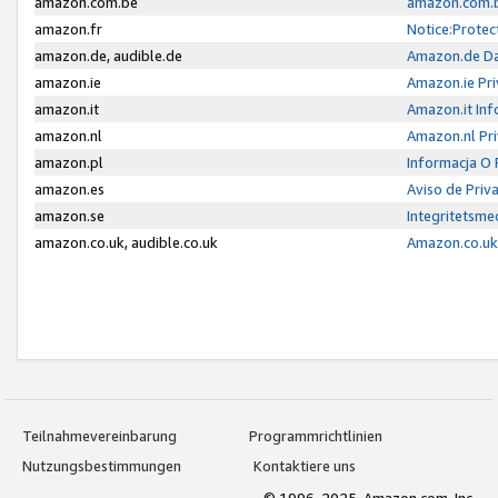
amazon.com.be
amazon.com.b
amazon.fr
Notice:Protec
amazon.de, audible.de
Amazon.de Da
amazon.ie
Amazon.ie Pri
amazon.it
Amazon.it Inf
amazon.nl
Amazon.nl Pri
amazon.pl
Informacja O
amazon.es
Aviso de Priv
amazon.se
Integritetsm
amazon.co.uk, audible.co.uk
Amazon.co.uk 
Teilnahmevereinbarung
Programmrichtlinien
Nutzungsbestimmungen
Kontaktiere uns