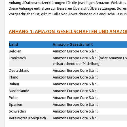
Anhang 4Datenschutzerklärungen für die jeweiligen Amazon-Websites
Diese Anhänge enthalten zur besseren Übersicht Übersetzungen. Sofe
vorgeschrieben ist, gilt im Falle von Abweichungen die englische Fass
ANHANG 1: AMAZON-GESELLSCHAFTEN UND AMAZO
Land
Amazon-Gesellschaft
Belgien
Amazon Europe Core S.à r.l.
Frankreich
Amazon Europe Core S.à r.l.(oder Amazon Fr
entsprechend der Mitteilung)
Deutschland
Amazon Europe Core S.à r.l.
Irland
Amazon Europe Core S.à r.l.
Italien
Amazon Europe Core S.à r.l.
Niederlande
Amazon Europe Core S.à r.l.
Polen
Amazon Europe Core S.à r.l.
Spanien
Amazon Europe Core S.à r.l.
Schweden
Amazon Europe Core S.à r.l.
Vereinigtes Königreich
Amazon Europe Core S.à r.l.