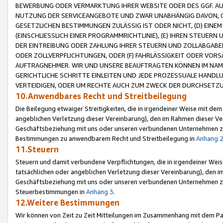
BEWERBUNG ODER VERMARKTUNG IHRER WEBSITE ODER DES GGF. AUF 
NUTZUNG DER SERVICEANGEBOTE UND ZWAR UNABHÄNGIG DAVON, O
GESETZLICHEN BESTIMMUNGEN ZULÄSSIG IST ODER NICHT, (D) EINE
(EINSCHLIESSLICH EINER PROGRAMMRICHTLINIE), (E) IHREN STEUER
DER EINTREIBUNG ODER ZAHLUNG IHRER STEUERN UND ZOLLABGAB
ODER ZOLLVERPFLICHTUNGEN, ODER (F) FAHRLÄSSIGKEIT ODER VORS
AUFTRAGNEHMER. WIR UND UNSERE BEAUFTRAGTEN KÖNNEN IM NAME
GERICHTLICHE SCHRITTE EINLEITEN UND JEDE PROZESSUALE HAND
VERTEIDIGEN, ODER UM RECHTE AUCH ZUM ZWECK DER DURCHSETZU
10.Anwendbares Recht und Streitbeilegung
Die Beilegung etwaiger Streitigkeiten, die in irgendeiner Weise mit de
angeblichen Verletzung dieser Vereinbarung), den im Rahmen dieser Ve
Geschäftsbeziehung mit uns oder unseren verbundenen Unternehmen zu
Bestimmungen zu anwendbarem Recht und Streitbeilegung in
Anhang 
11.Steuern
Steuern und damit verbundene Verpflichtungen, die in irgendeiner Wei
tatsächlichen oder angeblichen Verletzung dieser Vereinbarung), den 
Geschäftsbeziehung mit uns oder unseren verbundenen Unternehmen z
Steuerbestimmungen in
Anhang 3
.
12.Weitere Bestimmungen
Wir können von Zeit zu Zeit Mitteilungen im Zusammenhang mit dem Par