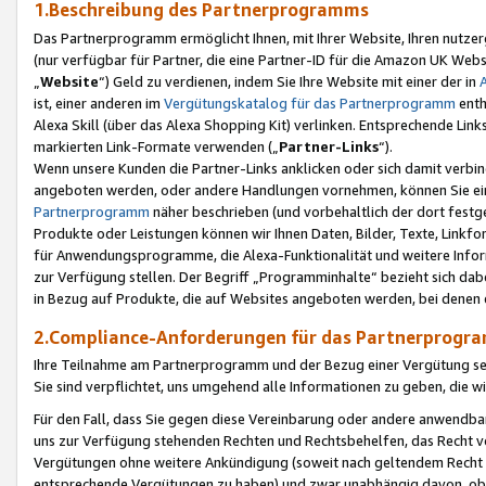
1.Beschreibung des Partnerprogramms
Das Partnerprogramm ermöglicht Ihnen, mit Ihrer Website, Ihren nutzer
(nur verfügbar für Partner, die eine Partner-ID für die Amazon UK We
„
Website
“) Geld zu verdienen, indem Sie Ihre Website mit einer der in
ist, einer anderen im
Vergütungskatalog für das Partnerprogramm
enth
Alexa Skill (über das Alexa Shopping Kit) verlinken. Entsprechende Lin
markierten Link-Formate verwenden („
Partner-Links
“).
Wenn unsere Kunden die Partner-Links anklicken oder sich damit verbi
angeboten werden, oder andere Handlungen vornehmen, können Sie eine
Partnerprogramm
näher beschrieben (und vorbehaltlich der dort festg
Produkte oder Leistungen können wir Ihnen Daten, Bilder, Texte, Linkfo
für Anwendungsprogramme, die Alexa-Funktionalität und weitere Inf
zur Verfügung stellen. Der Begriff „Programminhalte“ bezieht sich dabe
in Bezug auf Produkte, die auf Websites angeboten werden, bei denen 
2.Compliance-Anforderungen für das Partnerprog
Ihre Teilnahme am Partnerprogramm und der Bezug einer Vergütung setz
Sie sind verpflichtet, uns umgehend alle Informationen zu geben, die w
Für den Fall, dass Sie gegen diese Vereinbarung oder andere anwendba
uns zur Verfügung stehenden Rechten und Rechtsbehelfen, das Recht vo
Vergütungen ohne weitere Ankündigung (soweit nach geltendem Recht z
entsprechende Vergütungen zu haben) und zwar unabhängig davon, ob 