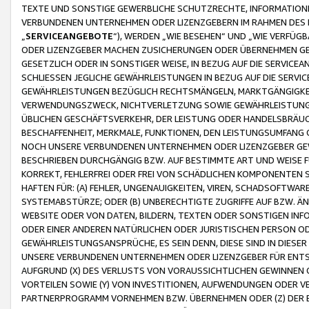
TEXTE UND SONSTIGE GEWERBLICHE SCHUTZRECHTE, INFORMATIONE
VERBUNDENEN UNTERNEHMEN ODER LIZENZGEBERN IM RAHMEN DES
„
SERVICEANGEBOTE
“), WERDEN „WIE BESEHEN“ UND „WIE VERFÜ
ODER LIZENZGEBER MACHEN ZUSICHERUNGEN ODER ÜBERNEHMEN GEW
GESETZLICH ODER IN SONSTIGER WEISE, IN BEZUG AUF DIE SERVI
SCHLIESSEN JEGLICHE GEWÄHRLEISTUNGEN IN BEZUG AUF DIE SERVI
GEWÄHRLEISTUNGEN BEZÜGLICH RECHTSMÄNGELN, MARKTGÄNGIGKEIT
VERWENDUNGSZWECK, NICHTVERLETZUNG SOWIE GEWÄHRLEISTUNGEN 
ÜBLICHEN GESCHÄFTSVERKEHR, DER LEISTUNG ODER HANDELSBRÄUCH
BESCHAFFENHEIT, MERKMALE, FUNKTIONEN, DEN LEISTUNGSUMFANG 
NOCH UNSERE VERBUNDENEN UNTERNEHMEN ODER LIZENZGEBER GEWÄ
BESCHRIEBEN DURCHGÄNGIG BZW. AUF BESTIMMTE ART UND WEISE
KORREKT, FEHLERFREI ODER FREI VON SCHÄDLICHEN KOMPONENTEN
HAFTEN FÜR: (A) FEHLER, UNGENAUIGKEITEN, VIREN, SCHADSOFTW
SYSTEMABSTÜRZE; ODER (B) UNBERECHTIGTE ZUGRIFFE AUF BZW. 
WEBSITE ODER VON DATEN, BILDERN, TEXTEN ODER SONSTIGEN INF
ODER EINER ANDEREN NATÜRLICHEN ODER JURISTISCHEN PERSON OD
GEWÄHRLEISTUNGSANSPRÜCHE, ES SEIN DENN, DIESE SIND IN DIES
UNSERE VERBUNDENEN UNTERNEHMEN ODER LIZENZGEBER FÜR EN
AUFGRUND (X) DES VERLUSTS VON VORAUSSICHTLICHEN GEWINNEN
VORTEILEN SOWIE (Y) VON INVESTITIONEN, AUFWENDUNGEN ODER VE
PARTNERPROGRAMM VORNEHMEN BZW. ÜBERNEHMEN ODER (Z) DER 