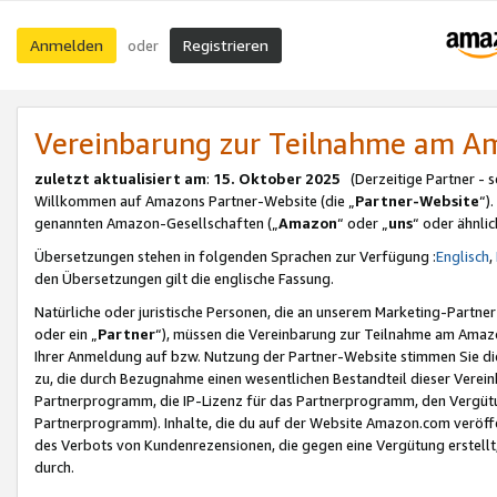
Anmelden
Registrieren
oder
Vereinbarung zur Teilnahme am 
zuletzt aktualisiert am
:
15. Oktober 2025
(Derzeitige Partner - 
Willkommen auf Amazons Partner-Website (die „
Partner-Website
“)
genannten Amazon-Gesellschaften („
Amazon
“ oder „
uns
“ oder ähnli
Übersetzungen stehen in folgenden Sprachen zur Verfügung :
Englisch
,
den Übersetzungen gilt die englische Fassung.
Natürliche oder juristische Personen, die an unserem Marketing-Partn
oder ein „
Partner
“), müssen die Vereinbarung zur Teilnahme am Ama
Ihrer Anmeldung auf bzw. Nutzung der Partner-Website stimmen Sie die
zu, die durch Bezugnahme einen wesentlichen Bestandteil dieser Verei
Partnerprogramm, die IP-Lizenz für das Partnerprogramm, den Vergütu
Partnerprogramm). Inhalte, die du auf der Website Amazon.com veröffe
des Verbots von Kundenrezensionen, die gegen eine Vergütung erstellt, 
durch.