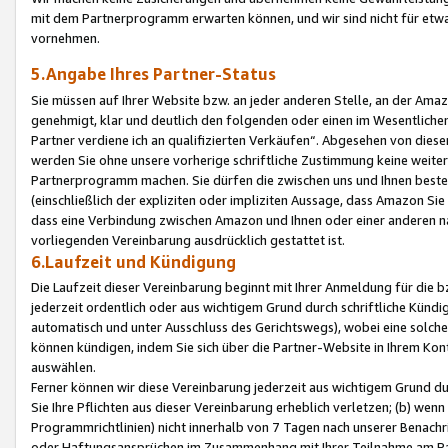
mit dem Partnerprogramm erwarten können, und wir sind nicht für etwa
vornehmen.
5.Angabe Ihres Partner-Status
Sie müssen auf Ihrer Website bzw. an jeder anderen Stelle, an der Am
genehmigt, klar und deutlich den folgenden oder einen im Wesentlichen
Partner verdiene ich an qualifizierten Verkäufen“. Abgesehen von die
werden Sie ohne unsere vorherige schriftliche Zustimmung keine weite
Partnerprogramm machen. Sie dürfen die zwischen uns und Ihnen best
(einschließlich der expliziten oder impliziten Aussage, dass Amazon Si
dass eine Verbindung zwischen Amazon und Ihnen oder einer anderen natü
vorliegenden Vereinbarung ausdrücklich gestattet ist.
6.Laufzeit und Kündigung
Die Laufzeit dieser Vereinbarung beginnt mit Ihrer Anmeldung für die 
jederzeit ordentlich oder aus wichtigem Grund durch schriftliche Kündi
automatisch und unter Ausschluss des Gerichtswegs), wobei eine solch
können kündigen, indem Sie sich über die Partner-Website in Ihrem Ko
auswählen.
Ferner können wir diese Vereinbarung jederzeit aus wichtigem Grund dur
Sie Ihre Pflichten aus dieser Vereinbarung erheblich verletzen; (b) wen
Programmrichtlinien) nicht innerhalb von 7 Tagen nach unserer Benachr
oder Haftungsansprüchen im Zusammenhang mit Ihrer Teilnahme am Pa