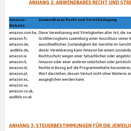
ANHANG 2: ANWENDBARES RECHT UND STRE
Amazon-
Anwendbares Recht und Streitbeilegung
Website
amazon.com.be,
Diese Vereinbarung und Streitigkeiten aller Art, die 
amazon.fr,
Großherzogtums Luxemburg unter Ausschluss seiner Kol
amazon.de,
ausschließlichen Zuständigkeit der Gerichte im Geri
audible.de,
dieser Vereinbarung kann Amazon bei einem zuständig
amazon.ie
Rechtsschutz wegen einer tatsächlichen oder angebli
amazon.it,
Amazon oder einer anderen natürlichen oder juristisc
amazon.nl,
Rechte in Bezug auf die Programminhalte besonderer,
amazon.pl,
Wert darstellen, dessen Verlust nicht ohne Weiteres e
amazon.es,
ausgeglichen werden kann.
amazon.se,
amazon.co.uk,
audible.co.uk
ANHANG 3: STEUERBESTIMMUNGEN FÜR DIE JEWEIL