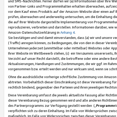
und SMS-Nachrichten. Ferner dürfen wir (a) Informationen über Ihre We
von Partner-Links und Programminhalten erhalten überwachen, aufzei
vor dem Kauf eines Produkts auf der Amazon-Website über einen auf Ih
prüfen, überwachen und anderweitig untersuchen, um die Einhaltung dies
die auf Ihrer Website dargestellte Implementierung von Programminhalt
reproduzieren, verbreiten und darstellen. Informationen darüber, wie w
Amazon-Datenschutzerklärung in
Anhang 4
.
Sie bestätigen und sind damit einverstanden, dass (a) wir und unsere 
(Traffic) anregen können, zu Bedingungen, die von den in dieser Vere
Unternehmen jederzeit (unmittelbar oder mittelbar) Websites oder Appl
Ihrer Website im Wettbewerb stehen, (c) ein Versäumnis unsererseits, I
Verzicht auf unser Recht darstellt, die betroffene oder eine andere B
Aktualisierungen, Handlungen und Zustimmungen, die wir ggf. im Rahme
vorgenommen bzw. erteilt werden und nur wirksam sind, wenn sie schri
Ohne die ausdrückliche vorherige schriftliche Zustimmung von Amazon
abtreten. Vorbehaltlich dieser Einschränkung ist diese Vereinbarung f
rechtlich bindend, gegenüber den Parteien und ihren jeweiligen Rech
Diese Vereinbarung umfasst die jeweils aktuellste Fassung aller Richtli
dieser Vereinbarung Bezug genommen wird und alle anderen Richtlinie
des Partnerprogramms zur Verfügung gestellt werden („
Programmric
verpflichten sich zu deren Einhaltung. Im Falle von Widersprüchen zwi
maßgeblich. Im Falle von Widersprüchen zwischen dieser Vereinbarun