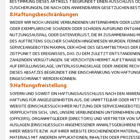
BESTIMMUNG DIESES ARTIKELS 7 BEGRÜNDET EINEN AUSSCHLUSS 
ZUSICHERUNGEN, DIE NACH DEN ANWENDBAREN GESETZLICHEN BE
8.Haftungsbeschränkungen
WEDER WIR NOCH UNSERE VERBUNDENEN UNTERNEHMEN ODER LIZEN
ODER EXEMPLARISCHE SCHÄDEN ODER SCHÄDEN AUFGRUND ENTGANG
NUTZUNGSAUSFALL ODER DATENVERLUST, DIE IM ZUSAMMENHANG MI
DES AUFTRETENS SOLCHER SCHÄDEN HINGEWIESEN WURDEN. FERN
SERVICEANGEBOTEN MAXIMAL DER HÖHE DES GESAMTBETRAGS DER 
ZEITPUNKT DES EREIGNISSES, DAS ZU DEM ZULETZT ENTSTANDENE
ZAHLENDEN VERGÜTUNGEN. SIE VERZICHTEN HIERMIT AUF ETWAIGE 
AUF ERFÜLLUNGSKLAGE, UNTERLASSUNGSKLAGE ODER ANDERE RECHT
DIESES ABSATZES BEGRÜNDET EINE EINSCHRÄNKUNG VON HAFTUNG
EINGESCHRÄNKT WERDEN KÖNNEN.
9.Haftungsfreistellung
SOFERN UND SOWEIT EIN HAFTUNGSAUSSCHLUSS NACH DEN ANWENDB
HAFTUNG FÜR ANGELEGENHEITEN AUS, DIE UNMITTELBAR ODER MITT
WEBSITE (EINSCHLIESSLICH IHRER NUTZUNG DER SERVICEANGEBOTE)
VERPFLICHTEN SICH, UNS, UNSERE VERBUNDENEN UNTERNEHMEN UN
(OFFICERS), ORGANMITGLIEDER (DIRECTORS) UND VERTRETER VON 
AUSLAGEN (EINSCHLIESSLICH ANGEMESSENER ANWALTSGEBÜHREN) FR
IHRER WEBSITE BZW. AUF IHRER WEBSITE ERSCHEINENDEM MATERIAL
MATERIALS MIT ANDEREN APPLIKATIONEN, INHALTEN ODER PROZESSE