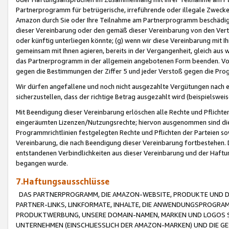
Partnerprogramm für betrügerische, irreführende oder illegale Zwecke
Amazon durch Sie oder Ihre Teilnahme am Partnerprogramm beschädig
dieser Vereinbarung oder den gemäß dieser Vereinbarung von den Vertr
oder künftig unterliegen könnte; (g) wenn wir diese Vereinbarung mit I
gemeinsam mit Ihnen agieren, bereits in der Vergangenheit, gleich aus
das Partnerprogramm in der allgemein angebotenen Form beenden. Vors
gegen die Bestimmungen der Ziffer 5 und jeder Verstoß gegen die Prog
Wir dürfen angefallene und noch nicht ausgezahlte Vergütungen nach 
sicherzustellen, dass der richtige Betrag ausgezahlt wird (beispielsw
Mit Beendigung dieser Vereinbarung erlöschen alle Rechte und Pflichte
eingeräumten Lizenzen/Nutzungsrechte; hiervon ausgenommen sind die in 
Programmrichtlinien festgelegten Rechte und Pflichten der Parteien sow
Vereinbarung, die nach Beendigung dieser Vereinbarung fortbestehen. D
entstandenen Verbindlichkeiten aus dieser Vereinbarung und der Haft
begangen wurde.
7.Haftungsausschlüsse
DAS PARTNERPROGRAMM, DIE AMAZON-WEBSITE, PRODUKTE UND DI
PARTNER-LINKS, LINKFORMATE, INHALTE, DIE ANWENDUNGSPROGR
PRODUKTWERBUNG, UNSERE DOMAIN-NAMEN, MARKEN UND LOGOS S
UNTERNEHMEN (EINSCHLIESSLICH DER AMAZON-MARKEN) UND DIE GE