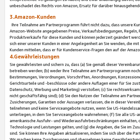
unbeschadet des Rechts von Amazon, Ersatz für darüber hinausgehen
3.Amazon-Kunden
Ihre Teilnahme am Partnerprogramm führt nicht dazu, dass unsere Kun
Amazon-Website angegebenen Preise, Verkaufsbedingungen, Regeln, Ri
Produktverkäufe für diese Kunden und können jederzeit geändert werde
sich einer unserer Kunden in einer Angelegenheit an Sie wenden, die 
Kunden mitteilen, dass er für Kundenservice-Fragen den auf der Ama
4.Gewährleistungen
Sie gewährleisten und sichern zu, dass (a) Sie gemäß dieser Vereinba
betreiben werden; (b) weder Ihre Teilnahme am Partnerprogramm noch d
Bestimmungen, Verordnungen, Vorschriften, Anordnungen, Konzessionen,
Gerichtsurteile und -beschlüsse oder andere Auflagen einer für Sie zu
Datenschutz, Werbung und Marketing) verstoßen; (c) Sie rechtswirksam 
nicht geschäftsfähig sind); (d) Sie den Nutzen der Teilnahme am Partne
Zusicherungen, Garantien oder Aussagen verlassen, die in dieser Verein
teilnehmen und keine Serviceangebote nutzen, wenn Sie US-Handelssa
unterliegen, in dem Sie Serviceangebote wahrnehmen; (f) Sie alle US
amerikanische Ausfuhr- und Wiederausfuhrbeschränkungen einhalten, 
Technologie und Leistungen gelten, und (g) die Angaben, die Sie im 
sind. Sie können Ihre Angaben aktualisieren, indem Sie sich über die 
Wir machen keine Zusicherungen und übernehmen keine Gewährleistun