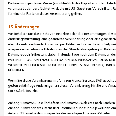
Parteien in irgendeiner Weise (einschließlich des Ergreifens oder Unt
veranlasst oder verpflichtet wird, die mit US-Gesetzen, Vorschriften,
für eine der Parteien dieser Vereinbarung gelten.
13.Änderungen
Wir behalten uns das Recht vor, einzelne oder alle Bestimmungen diese
Änderungsmitteilung, eine geänderte Vereinbarung oder eine geänderte 
über die entsprechende Änderung per E-Mail an Ihre zu diesem Zeitpun
ausgenommen etwaige Erhöhungen der Standardvergütung im Rahmen
Datum, jedoch frühestens sieben Kalendertage nach dem Datum, an de
PARTNERPROGRAMM NACH DEM DATUM DES WIRKSAMWERDENS DER Ä
WENN SIE MIT EINER ÄNDERUNG NICHT EINVERSTANDEN SIND, HABEN S
KÜNDIGEN.
Wenn Sie diese Vereinbarung mit Amazon France Services SAS geschlo
gelten zukünftige Änderungen an dieser Vereinbarung für Sie und Ama
Core S.à r.l. bezieht.
Anhang 1Amazon-Gesellschaften und Amazon-Websites nach Ländern
Anhang 2Anwendbares Recht und Streitbeilegung für die jeweiligen 
Anhang 3Steuerbestimmungen für die jeweiligen Amazon-Websites