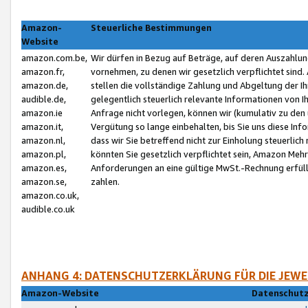
Amazon-
Steuerliche Bestimmungen
Website
amazon.com.be,
Wir dürfen in Bezug auf Beträge, auf deren Auszahlun
amazon.fr,
vornehmen, zu denen wir gesetzlich verpflichtet sind
amazon.de,
stellen die vollständige Zahlung und Abgeltung der 
audible.de,
gelegentlich steuerlich relevante Informationen von I
amazon.ie
Anfrage nicht vorlegen, können wir (kumulativ zu de
amazon.it,
Vergütung so lange einbehalten, bis Sie uns diese Inf
amazon.nl,
dass wir Sie betreffend nicht zur Einholung steuerlich 
amazon.pl,
könnten Sie gesetzlich verpflichtet sein, Amazon Meh
amazon.es,
Anforderungen an eine gültige MwSt.-Rechnung erfüllt
amazon.se,
zahlen.
amazon.co.uk,
audible.co.uk
ANHANG 4: DATENSCHUTZERKLÄRUNG FÜR DIE JEWE
Amazon-Website
Datenschutz