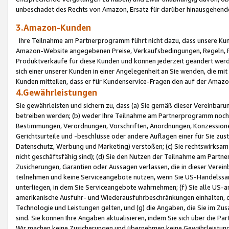
unbeschadet des Rechts von Amazon, Ersatz für darüber hinausgehen
3.Amazon-Kunden
Ihre Teilnahme am Partnerprogramm führt nicht dazu, dass unsere Kun
Amazon-Website angegebenen Preise, Verkaufsbedingungen, Regeln, Ri
Produktverkäufe für diese Kunden und können jederzeit geändert werde
sich einer unserer Kunden in einer Angelegenheit an Sie wenden, die 
Kunden mitteilen, dass er für Kundenservice-Fragen den auf der Ama
4.Gewährleistungen
Sie gewährleisten und sichern zu, dass (a) Sie gemäß dieser Vereinba
betreiben werden; (b) weder Ihre Teilnahme am Partnerprogramm noch d
Bestimmungen, Verordnungen, Vorschriften, Anordnungen, Konzessionen,
Gerichtsurteile und -beschlüsse oder andere Auflagen einer für Sie zu
Datenschutz, Werbung und Marketing) verstoßen; (c) Sie rechtswirksam 
nicht geschäftsfähig sind); (d) Sie den Nutzen der Teilnahme am Partne
Zusicherungen, Garantien oder Aussagen verlassen, die in dieser Verein
teilnehmen und keine Serviceangebote nutzen, wenn Sie US-Handelssa
unterliegen, in dem Sie Serviceangebote wahrnehmen; (f) Sie alle US
amerikanische Ausfuhr- und Wiederausfuhrbeschränkungen einhalten, 
Technologie und Leistungen gelten, und (g) die Angaben, die Sie im 
sind. Sie können Ihre Angaben aktualisieren, indem Sie sich über die 
Wir machen keine Zusicherungen und übernehmen keine Gewährleistun