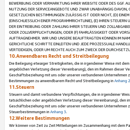
BEWERBUNG ODER VERMARKTUNG IHRER WEBSITE ODER DES GGF. AUF 
NUTZUNG DER SERVICEANGEBOTE UND ZWAR UNABHÄNGIG DAVON, O
GESETZLICHEN BESTIMMUNGEN ZULÄSSIG IST ODER NICHT, (D) EINE
(EINSCHLIESSLICH EINER PROGRAMMRICHTLINIE), (E) IHREN STEUER
DER EINTREIBUNG ODER ZAHLUNG IHRER STEUERN UND ZOLLABGAB
ODER ZOLLVERPFLICHTUNGEN, ODER (F) FAHRLÄSSIGKEIT ODER VORS
AUFTRAGNEHMER. WIR UND UNSERE BEAUFTRAGTEN KÖNNEN IM NAME
GERICHTLICHE SCHRITTE EINLEITEN UND JEDE PROZESSUALE HAND
VERTEIDIGEN, ODER UM RECHTE AUCH ZUM ZWECK DER DURCHSETZU
10.Anwendbares Recht und Streitbeilegung
Die Beilegung etwaiger Streitigkeiten, die in irgendeiner Weise mit de
angeblichen Verletzung dieser Vereinbarung), den im Rahmen dieser Ve
Geschäftsbeziehung mit uns oder unseren verbundenen Unternehmen zu
Bestimmungen zu anwendbarem Recht und Streitbeilegung in
Anhang 
11.Steuern
Steuern und damit verbundene Verpflichtungen, die in irgendeiner Wei
tatsächlichen oder angeblichen Verletzung dieser Vereinbarung), den 
Geschäftsbeziehung mit uns oder unseren verbundenen Unternehmen z
Steuerbestimmungen in
Anhang 3
.
12.Weitere Bestimmungen
Wir können von Zeit zu Zeit Mitteilungen im Zusammenhang mit dem Par