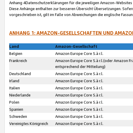
Anhang 4Datenschutzerklärungen für die jeweiligen Amazon-Websites
Diese Anhänge enthalten zur besseren Übersicht Übersetzungen. Sofe
vorgeschrieben ist, gilt im Falle von Abweichungen die englische Fass
ANHANG 1: AMAZON-GESELLSCHAFTEN UND AMAZO
Land
Amazon-Gesellschaft
Belgien
Amazon Europe Core S.à r.l.
Frankreich
Amazon Europe Core S.à r.l.(oder Amazon Fr
entsprechend der Mitteilung)
Deutschland
Amazon Europe Core S.à r.l.
Irland
Amazon Europe Core S.à r.l.
Italien
Amazon Europe Core S.à r.l.
Niederlande
Amazon Europe Core S.à r.l.
Polen
Amazon Europe Core S.à r.l.
Spanien
Amazon Europe Core S.à r.l.
Schweden
Amazon Europe Core S.à r.l.
Vereinigtes Königreich
Amazon Europe Core S.à r.l.