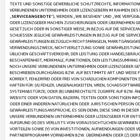
TEXTE UND SONSTIGE GEWERBLICHE SCHUTZRECHTE, INFORMATIONE
VERBUNDENEN UNTERNEHMEN ODER LIZENZGEBERN IM RAHMEN DES
„
SERVICEANGEBOTE
“), WERDEN „WIE BESEHEN“ UND „WIE VERFÜ
ODER LIZENZGEBER MACHEN ZUSICHERUNGEN ODER ÜBERNEHMEN GEW
GESETZLICH ODER IN SONSTIGER WEISE, IN BEZUG AUF DIE SERVI
SCHLIESSEN JEGLICHE GEWÄHRLEISTUNGEN IN BEZUG AUF DIE SERVI
GEWÄHRLEISTUNGEN BEZÜGLICH RECHTSMÄNGELN, MARKTGÄNGIGKEIT
VERWENDUNGSZWECK, NICHTVERLETZUNG SOWIE GEWÄHRLEISTUNGEN 
ÜBLICHEN GESCHÄFTSVERKEHR, DER LEISTUNG ODER HANDELSBRÄUCH
BESCHAFFENHEIT, MERKMALE, FUNKTIONEN, DEN LEISTUNGSUMFANG 
NOCH UNSERE VERBUNDENEN UNTERNEHMEN ODER LIZENZGEBER GEWÄ
BESCHRIEBEN DURCHGÄNGIG BZW. AUF BESTIMMTE ART UND WEISE
KORREKT, FEHLERFREI ODER FREI VON SCHÄDLICHEN KOMPONENTEN
HAFTEN FÜR: (A) FEHLER, UNGENAUIGKEITEN, VIREN, SCHADSOFTW
SYSTEMABSTÜRZE; ODER (B) UNBERECHTIGTE ZUGRIFFE AUF BZW. 
WEBSITE ODER VON DATEN, BILDERN, TEXTEN ODER SONSTIGEN INF
ODER EINER ANDEREN NATÜRLICHEN ODER JURISTISCHEN PERSON OD
GEWÄHRLEISTUNGSANSPRÜCHE, ES SEIN DENN, DIESE SIND IN DIES
UNSERE VERBUNDENEN UNTERNEHMEN ODER LIZENZGEBER FÜR EN
AUFGRUND (X) DES VERLUSTS VON VORAUSSICHTLICHEN GEWINNEN
VORTEILEN SOWIE (Y) VON INVESTITIONEN, AUFWENDUNGEN ODER VE
PARTNERPROGRAMM VORNEHMEN BZW. ÜBERNEHMEN ODER (Z) DER 