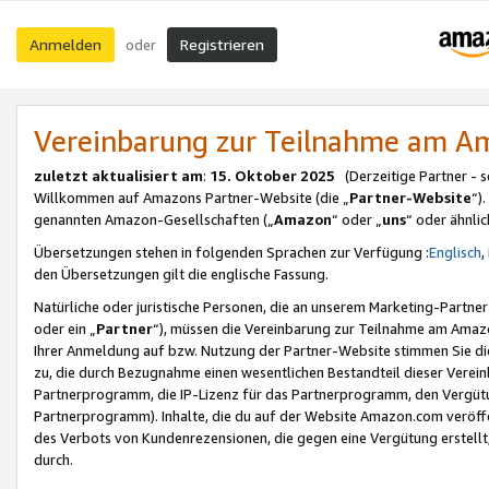
Anmelden
Registrieren
oder
Vereinbarung zur Teilnahme am 
zuletzt aktualisiert am
:
15. Oktober 2025
(Derzeitige Partner - 
Willkommen auf Amazons Partner-Website (die „
Partner-Website
“)
genannten Amazon-Gesellschaften („
Amazon
“ oder „
uns
“ oder ähnli
Übersetzungen stehen in folgenden Sprachen zur Verfügung :
Englisch
,
den Übersetzungen gilt die englische Fassung.
Natürliche oder juristische Personen, die an unserem Marketing-Partn
oder ein „
Partner
“), müssen die Vereinbarung zur Teilnahme am Ama
Ihrer Anmeldung auf bzw. Nutzung der Partner-Website stimmen Sie die
zu, die durch Bezugnahme einen wesentlichen Bestandteil dieser Verei
Partnerprogramm, die IP-Lizenz für das Partnerprogramm, den Vergütu
Partnerprogramm). Inhalte, die du auf der Website Amazon.com veröffe
des Verbots von Kundenrezensionen, die gegen eine Vergütung erstellt, 
durch.