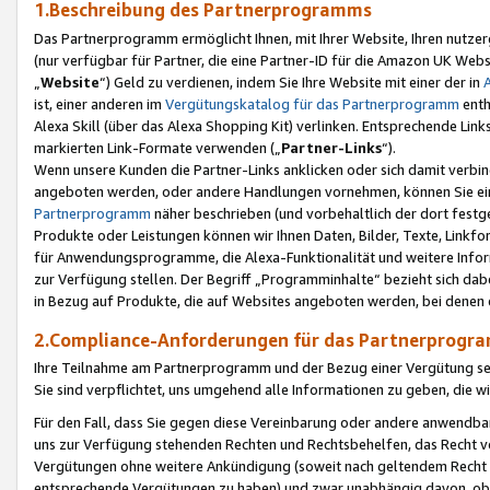
1.Beschreibung des Partnerprogramms
Das Partnerprogramm ermöglicht Ihnen, mit Ihrer Website, Ihren nutzer
(nur verfügbar für Partner, die eine Partner-ID für die Amazon UK We
„
Website
“) Geld zu verdienen, indem Sie Ihre Website mit einer der in
ist, einer anderen im
Vergütungskatalog für das Partnerprogramm
enth
Alexa Skill (über das Alexa Shopping Kit) verlinken. Entsprechende Lin
markierten Link-Formate verwenden („
Partner-Links
“).
Wenn unsere Kunden die Partner-Links anklicken oder sich damit verbi
angeboten werden, oder andere Handlungen vornehmen, können Sie eine
Partnerprogramm
näher beschrieben (und vorbehaltlich der dort festg
Produkte oder Leistungen können wir Ihnen Daten, Bilder, Texte, Linkfo
für Anwendungsprogramme, die Alexa-Funktionalität und weitere Inf
zur Verfügung stellen. Der Begriff „Programminhalte“ bezieht sich dabe
in Bezug auf Produkte, die auf Websites angeboten werden, bei denen 
2.Compliance-Anforderungen für das Partnerprog
Ihre Teilnahme am Partnerprogramm und der Bezug einer Vergütung setz
Sie sind verpflichtet, uns umgehend alle Informationen zu geben, die w
Für den Fall, dass Sie gegen diese Vereinbarung oder andere anwendba
uns zur Verfügung stehenden Rechten und Rechtsbehelfen, das Recht vo
Vergütungen ohne weitere Ankündigung (soweit nach geltendem Recht z
entsprechende Vergütungen zu haben) und zwar unabhängig davon, ob 