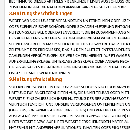
BESTIMMUNG DIESES ARTIKELS 7 BEGRÜNDET EINEN AUSSCHLUSS 
ZUSICHERUNGEN, DIE NACH DEN ANWENDBAREN GESETZLICHEN BE
8.Haftungsbeschränkungen
WEDER WIR NOCH UNSERE VERBUNDENEN UNTERNEHMEN ODER LIZEN
ODER EXEMPLARISCHE SCHÄDEN ODER SCHÄDEN AUFGRUND ENTGANG
NUTZUNGSAUSFALL ODER DATENVERLUST, DIE IM ZUSAMMENHANG MI
DES AUFTRETENS SOLCHER SCHÄDEN HINGEWIESEN WURDEN. FERN
SERVICEANGEBOTEN MAXIMAL DER HÖHE DES GESAMTBETRAGS DER 
ZEITPUNKT DES EREIGNISSES, DAS ZU DEM ZULETZT ENTSTANDENE
ZAHLENDEN VERGÜTUNGEN. SIE VERZICHTEN HIERMIT AUF ETWAIGE 
AUF ERFÜLLUNGSKLAGE, UNTERLASSUNGSKLAGE ODER ANDERE RECHT
DIESES ABSATZES BEGRÜNDET EINE EINSCHRÄNKUNG VON HAFTUNG
EINGESCHRÄNKT WERDEN KÖNNEN.
9.Haftungsfreistellung
SOFERN UND SOWEIT EIN HAFTUNGSAUSSCHLUSS NACH DEN ANWENDB
HAFTUNG FÜR ANGELEGENHEITEN AUS, DIE UNMITTELBAR ODER MITT
WEBSITE (EINSCHLIESSLICH IHRER NUTZUNG DER SERVICEANGEBOTE)
VERPFLICHTEN SICH, UNS, UNSERE VERBUNDENEN UNTERNEHMEN UN
(OFFICERS), ORGANMITGLIEDER (DIRECTORS) UND VERTRETER VON 
AUSLAGEN (EINSCHLIESSLICH ANGEMESSENER ANWALTSGEBÜHREN) FR
IHRER WEBSITE BZW. AUF IHRER WEBSITE ERSCHEINENDEM MATERIAL
MATERIALS MIT ANDEREN APPLIKATIONEN, INHALTEN ODER PROZESSE