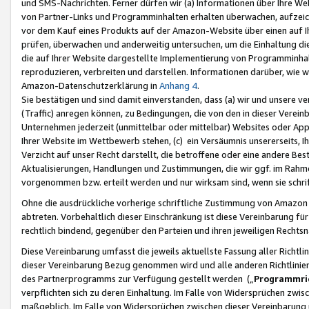
und SMS-Nachrichten. Ferner dürfen wir (a) Informationen über Ihre We
von Partner-Links und Programminhalten erhalten überwachen, aufzei
vor dem Kauf eines Produkts auf der Amazon-Website über einen auf Ih
prüfen, überwachen und anderweitig untersuchen, um die Einhaltung dies
die auf Ihrer Website dargestellte Implementierung von Programminhalt
reproduzieren, verbreiten und darstellen. Informationen darüber, wie w
Amazon-Datenschutzerklärung in
Anhang 4
.
Sie bestätigen und sind damit einverstanden, dass (a) wir und unsere 
(Traffic) anregen können, zu Bedingungen, die von den in dieser Vere
Unternehmen jederzeit (unmittelbar oder mittelbar) Websites oder Appl
Ihrer Website im Wettbewerb stehen, (c) ein Versäumnis unsererseits, I
Verzicht auf unser Recht darstellt, die betroffene oder eine andere B
Aktualisierungen, Handlungen und Zustimmungen, die wir ggf. im Rahme
vorgenommen bzw. erteilt werden und nur wirksam sind, wenn sie schri
Ohne die ausdrückliche vorherige schriftliche Zustimmung von Amazon
abtreten. Vorbehaltlich dieser Einschränkung ist diese Vereinbarung f
rechtlich bindend, gegenüber den Parteien und ihren jeweiligen Rech
Diese Vereinbarung umfasst die jeweils aktuellste Fassung aller Richtli
dieser Vereinbarung Bezug genommen wird und alle anderen Richtlinie
des Partnerprogramms zur Verfügung gestellt werden („
Programmric
verpflichten sich zu deren Einhaltung. Im Falle von Widersprüchen zwi
maßgeblich. Im Falle von Widersprüchen zwischen dieser Vereinbarun