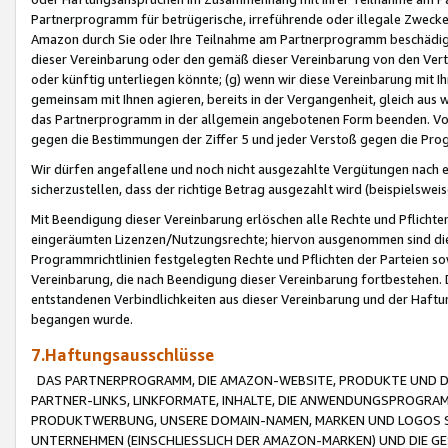
Partnerprogramm für betrügerische, irreführende oder illegale Zwecke
Amazon durch Sie oder Ihre Teilnahme am Partnerprogramm beschädig
dieser Vereinbarung oder den gemäß dieser Vereinbarung von den Vertr
oder künftig unterliegen könnte; (g) wenn wir diese Vereinbarung mit I
gemeinsam mit Ihnen agieren, bereits in der Vergangenheit, gleich aus
das Partnerprogramm in der allgemein angebotenen Form beenden. Vors
gegen die Bestimmungen der Ziffer 5 und jeder Verstoß gegen die Prog
Wir dürfen angefallene und noch nicht ausgezahlte Vergütungen nach 
sicherzustellen, dass der richtige Betrag ausgezahlt wird (beispielsw
Mit Beendigung dieser Vereinbarung erlöschen alle Rechte und Pflichte
eingeräumten Lizenzen/Nutzungsrechte; hiervon ausgenommen sind die in 
Programmrichtlinien festgelegten Rechte und Pflichten der Parteien sow
Vereinbarung, die nach Beendigung dieser Vereinbarung fortbestehen. D
entstandenen Verbindlichkeiten aus dieser Vereinbarung und der Haft
begangen wurde.
7.Haftungsausschlüsse
DAS PARTNERPROGRAMM, DIE AMAZON-WEBSITE, PRODUKTE UND DI
PARTNER-LINKS, LINKFORMATE, INHALTE, DIE ANWENDUNGSPROGR
PRODUKTWERBUNG, UNSERE DOMAIN-NAMEN, MARKEN UND LOGOS S
UNTERNEHMEN (EINSCHLIESSLICH DER AMAZON-MARKEN) UND DIE GE