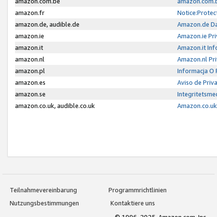
amazon.com.be
amazon.com.b
amazon.fr
Notice:Protec
amazon.de, audible.de
Amazon.de Da
amazon.ie
Amazon.ie Pri
amazon.it
Amazon.it Inf
amazon.nl
Amazon.nl Pri
amazon.pl
Informacja O
amazon.es
Aviso de Priv
amazon.se
Integritetsm
amazon.co.uk, audible.co.uk
Amazon.co.uk 
Teilnahmevereinbarung
Programmrichtlinien
Nutzungsbestimmungen
Kontaktiere uns