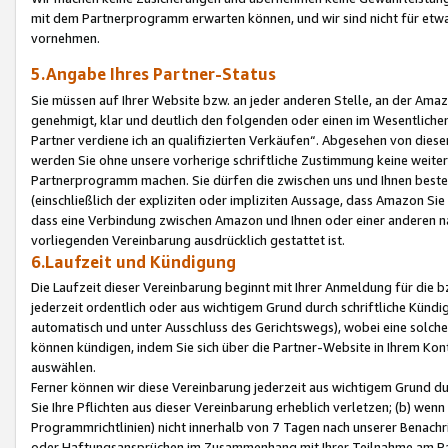
mit dem Partnerprogramm erwarten können, und wir sind nicht für etwa
vornehmen.
5.Angabe Ihres Partner-Status
Sie müssen auf Ihrer Website bzw. an jeder anderen Stelle, an der Am
genehmigt, klar und deutlich den folgenden oder einen im Wesentlichen
Partner verdiene ich an qualifizierten Verkäufen“. Abgesehen von die
werden Sie ohne unsere vorherige schriftliche Zustimmung keine weite
Partnerprogramm machen. Sie dürfen die zwischen uns und Ihnen best
(einschließlich der expliziten oder impliziten Aussage, dass Amazon Si
dass eine Verbindung zwischen Amazon und Ihnen oder einer anderen natü
vorliegenden Vereinbarung ausdrücklich gestattet ist.
6.Laufzeit und Kündigung
Die Laufzeit dieser Vereinbarung beginnt mit Ihrer Anmeldung für die 
jederzeit ordentlich oder aus wichtigem Grund durch schriftliche Kündi
automatisch und unter Ausschluss des Gerichtswegs), wobei eine solch
können kündigen, indem Sie sich über die Partner-Website in Ihrem Ko
auswählen.
Ferner können wir diese Vereinbarung jederzeit aus wichtigem Grund dur
Sie Ihre Pflichten aus dieser Vereinbarung erheblich verletzen; (b) wen
Programmrichtlinien) nicht innerhalb von 7 Tagen nach unserer Benachr
oder Haftungsansprüchen im Zusammenhang mit Ihrer Teilnahme am Pa