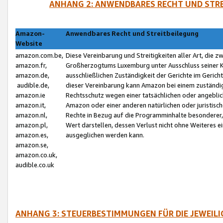
ANHANG 2: ANWENDBARES RECHT UND STRE
Amazon-
Anwendbares Recht und Streitbeilegung
Website
amazon.com.be,
Diese Vereinbarung und Streitigkeiten aller Art, die 
amazon.fr,
Großherzogtums Luxemburg unter Ausschluss seiner Kol
amazon.de,
ausschließlichen Zuständigkeit der Gerichte im Geri
audible.de,
dieser Vereinbarung kann Amazon bei einem zuständig
amazon.ie
Rechtsschutz wegen einer tatsächlichen oder angebli
amazon.it,
Amazon oder einer anderen natürlichen oder juristisc
amazon.nl,
Rechte in Bezug auf die Programminhalte besonderer,
amazon.pl,
Wert darstellen, dessen Verlust nicht ohne Weiteres e
amazon.es,
ausgeglichen werden kann.
amazon.se,
amazon.co.uk,
audible.co.uk
ANHANG 3: STEUERBESTIMMUNGEN FÜR DIE JEWEIL