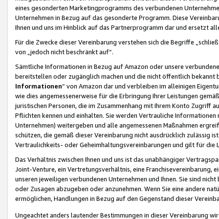
eines gesonderten Marketingprogramms des verbundenen Unternehmens
Unternehmen in Bezug auf das gesonderte Programm. Diese Vereinbarung
Ihnen und uns im Hinblick auf das Partnerprogramm dar und ersetzt al
Für die Zwecke dieser Vereinbarung verstehen sich die Begriffe „schließ
von „jedoch nicht beschränkt auf“.
Sämtliche Informationen in Bezug auf Amazon oder unsere verbunde
bereitstellen oder zugänglich machen und die nicht öffentlich bekannt bz
Informationen
“ von Amazon dar und verbleiben im alleinigen Eigent
wie dies angemessenerweise für die Erbringung Ihrer Leistungen gemäß d
juristischen Personen, die im Zusammenhang mit Ihrem Konto Zugriff au
Pflichten kennen und einhalten. Sie werden Vertrauliche Informationen 
Unternehmen) weitergeben und alle angemessenen Maßnahmen ergreifen
schützen, die gemäß dieser Vereinbarung nicht ausdrücklich zulässig is
Vertraulichkeits- oder Geheimhaltungsvereinbarungen und gilt für die
Das Verhältnis zwischen Ihnen und uns ist das unabhängiger Vertragspa
Joint-Venture, ein Vertretungsverhältnis, eine Franchisevereinbarung, 
unseren jeweiligen verbundenen Unternehmen und Ihnen. Sie sind ni
oder Zusagen abzugeben oder anzunehmen. Wenn Sie eine andere natürli
ermöglichen, Handlungen in Bezug auf den Gegenstand dieser Vereinbar
Ungeachtet anders lautender Bestimmungen in dieser Vereinbarung wird