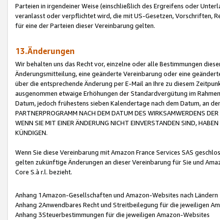
Parteien in irgendeiner Weise (einschließlich des Ergreifens oder Unt
veranlasst oder verpflichtet wird, die mit US-Gesetzen, Vorschriften,
für eine der Parteien dieser Vereinbarung gelten.
13.Änderungen
Wir behalten uns das Recht vor, einzelne oder alle Bestimmungen diese
Änderungsmitteilung, eine geänderte Vereinbarung oder eine geänderte 
über die entsprechende Änderung per E-Mail an Ihre zu diesem Zeitpun
ausgenommen etwaige Erhöhungen der Standardvergütung im Rahmen
Datum, jedoch frühestens sieben Kalendertage nach dem Datum, an de
PARTNERPROGRAMM NACH DEM DATUM DES WIRKSAMWERDENS DER Ä
WENN SIE MIT EINER ÄNDERUNG NICHT EINVERSTANDEN SIND, HABEN S
KÜNDIGEN.
Wenn Sie diese Vereinbarung mit Amazon France Services SAS geschlo
gelten zukünftige Änderungen an dieser Vereinbarung für Sie und Ama
Core S.à r.l. bezieht.
Anhang 1Amazon-Gesellschaften und Amazon-Websites nach Ländern
Anhang 2Anwendbares Recht und Streitbeilegung für die jeweiligen 
Anhang 3Steuerbestimmungen für die jeweiligen Amazon-Websites