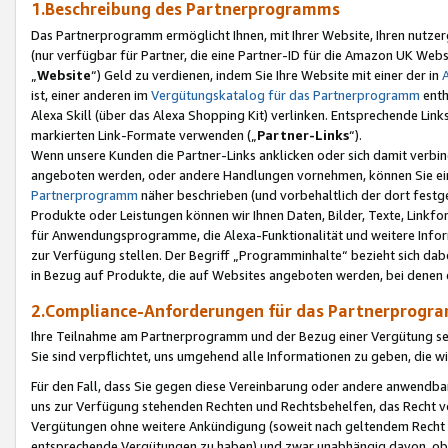
1.Beschreibung des Partnerprogramms
Das Partnerprogramm ermöglicht Ihnen, mit Ihrer Website, Ihren nutzer
(nur verfügbar für Partner, die eine Partner-ID für die Amazon UK We
„
Website
“) Geld zu verdienen, indem Sie Ihre Website mit einer der in
ist, einer anderen im
Vergütungskatalog für das Partnerprogramm
enth
Alexa Skill (über das Alexa Shopping Kit) verlinken. Entsprechende Lin
markierten Link-Formate verwenden („
Partner-Links
“).
Wenn unsere Kunden die Partner-Links anklicken oder sich damit verbi
angeboten werden, oder andere Handlungen vornehmen, können Sie eine
Partnerprogramm
näher beschrieben (und vorbehaltlich der dort festg
Produkte oder Leistungen können wir Ihnen Daten, Bilder, Texte, Linkfo
für Anwendungsprogramme, die Alexa-Funktionalität und weitere Inf
zur Verfügung stellen. Der Begriff „Programminhalte“ bezieht sich dabe
in Bezug auf Produkte, die auf Websites angeboten werden, bei denen 
2.Compliance-Anforderungen für das Partnerprog
Ihre Teilnahme am Partnerprogramm und der Bezug einer Vergütung setz
Sie sind verpflichtet, uns umgehend alle Informationen zu geben, die w
Für den Fall, dass Sie gegen diese Vereinbarung oder andere anwendba
uns zur Verfügung stehenden Rechten und Rechtsbehelfen, das Recht vo
Vergütungen ohne weitere Ankündigung (soweit nach geltendem Recht z
entsprechende Vergütungen zu haben) und zwar unabhängig davon, ob 