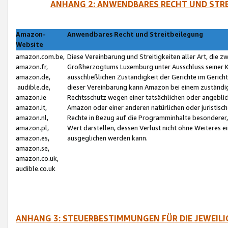
ANHANG 2: ANWENDBARES RECHT UND STRE
Amazon-
Anwendbares Recht und Streitbeilegung
Website
amazon.com.be,
Diese Vereinbarung und Streitigkeiten aller Art, die 
amazon.fr,
Großherzogtums Luxemburg unter Ausschluss seiner Kol
amazon.de,
ausschließlichen Zuständigkeit der Gerichte im Geri
audible.de,
dieser Vereinbarung kann Amazon bei einem zuständig
amazon.ie
Rechtsschutz wegen einer tatsächlichen oder angebli
amazon.it,
Amazon oder einer anderen natürlichen oder juristisc
amazon.nl,
Rechte in Bezug auf die Programminhalte besonderer,
amazon.pl,
Wert darstellen, dessen Verlust nicht ohne Weiteres e
amazon.es,
ausgeglichen werden kann.
amazon.se,
amazon.co.uk,
audible.co.uk
ANHANG 3: STEUERBESTIMMUNGEN FÜR DIE JEWEIL