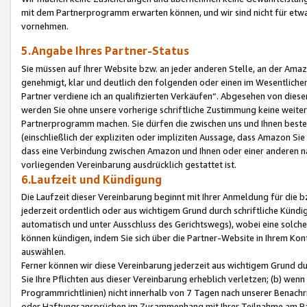
mit dem Partnerprogramm erwarten können, und wir sind nicht für etwa
vornehmen.
5.Angabe Ihres Partner-Status
Sie müssen auf Ihrer Website bzw. an jeder anderen Stelle, an der Am
genehmigt, klar und deutlich den folgenden oder einen im Wesentlichen
Partner verdiene ich an qualifizierten Verkäufen“. Abgesehen von die
werden Sie ohne unsere vorherige schriftliche Zustimmung keine weite
Partnerprogramm machen. Sie dürfen die zwischen uns und Ihnen best
(einschließlich der expliziten oder impliziten Aussage, dass Amazon Si
dass eine Verbindung zwischen Amazon und Ihnen oder einer anderen natü
vorliegenden Vereinbarung ausdrücklich gestattet ist.
6.Laufzeit und Kündigung
Die Laufzeit dieser Vereinbarung beginnt mit Ihrer Anmeldung für die 
jederzeit ordentlich oder aus wichtigem Grund durch schriftliche Kündi
automatisch und unter Ausschluss des Gerichtswegs), wobei eine solch
können kündigen, indem Sie sich über die Partner-Website in Ihrem Ko
auswählen.
Ferner können wir diese Vereinbarung jederzeit aus wichtigem Grund dur
Sie Ihre Pflichten aus dieser Vereinbarung erheblich verletzen; (b) wen
Programmrichtlinien) nicht innerhalb von 7 Tagen nach unserer Benachr
oder Haftungsansprüchen im Zusammenhang mit Ihrer Teilnahme am Pa