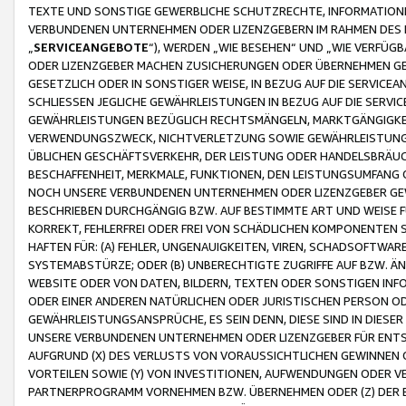
TEXTE UND SONSTIGE GEWERBLICHE SCHUTZRECHTE, INFORMATIONE
VERBUNDENEN UNTERNEHMEN ODER LIZENZGEBERN IM RAHMEN DES
„
SERVICEANGEBOTE
“), WERDEN „WIE BESEHEN“ UND „WIE VERFÜ
ODER LIZENZGEBER MACHEN ZUSICHERUNGEN ODER ÜBERNEHMEN GEW
GESETZLICH ODER IN SONSTIGER WEISE, IN BEZUG AUF DIE SERVI
SCHLIESSEN JEGLICHE GEWÄHRLEISTUNGEN IN BEZUG AUF DIE SERVI
GEWÄHRLEISTUNGEN BEZÜGLICH RECHTSMÄNGELN, MARKTGÄNGIGKEIT
VERWENDUNGSZWECK, NICHTVERLETZUNG SOWIE GEWÄHRLEISTUNGEN 
ÜBLICHEN GESCHÄFTSVERKEHR, DER LEISTUNG ODER HANDELSBRÄUCH
BESCHAFFENHEIT, MERKMALE, FUNKTIONEN, DEN LEISTUNGSUMFANG 
NOCH UNSERE VERBUNDENEN UNTERNEHMEN ODER LIZENZGEBER GEWÄ
BESCHRIEBEN DURCHGÄNGIG BZW. AUF BESTIMMTE ART UND WEISE
KORREKT, FEHLERFREI ODER FREI VON SCHÄDLICHEN KOMPONENTEN
HAFTEN FÜR: (A) FEHLER, UNGENAUIGKEITEN, VIREN, SCHADSOFTW
SYSTEMABSTÜRZE; ODER (B) UNBERECHTIGTE ZUGRIFFE AUF BZW. 
WEBSITE ODER VON DATEN, BILDERN, TEXTEN ODER SONSTIGEN INF
ODER EINER ANDEREN NATÜRLICHEN ODER JURISTISCHEN PERSON OD
GEWÄHRLEISTUNGSANSPRÜCHE, ES SEIN DENN, DIESE SIND IN DIES
UNSERE VERBUNDENEN UNTERNEHMEN ODER LIZENZGEBER FÜR EN
AUFGRUND (X) DES VERLUSTS VON VORAUSSICHTLICHEN GEWINNEN
VORTEILEN SOWIE (Y) VON INVESTITIONEN, AUFWENDUNGEN ODER VE
PARTNERPROGRAMM VORNEHMEN BZW. ÜBERNEHMEN ODER (Z) DER 