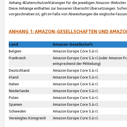
Anhang 4Datenschutzerklärungen für die jeweiligen Amazon-Websites
Diese Anhänge enthalten zur besseren Übersicht Übersetzungen. Sofe
vorgeschrieben ist, gilt im Falle von Abweichungen die englische Fass
ANHANG 1: AMAZON-GESELLSCHAFTEN UND AMAZO
Land
Amazon-Gesellschaft
Belgien
Amazon Europe Core S.à r.l.
Frankreich
Amazon Europe Core S.à r.l.(oder Amazon Fr
entsprechend der Mitteilung)
Deutschland
Amazon Europe Core S.à r.l.
Irland
Amazon Europe Core S.à r.l.
Italien
Amazon Europe Core S.à r.l.
Niederlande
Amazon Europe Core S.à r.l.
Polen
Amazon Europe Core S.à r.l.
Spanien
Amazon Europe Core S.à r.l.
Schweden
Amazon Europe Core S.à r.l.
Vereinigtes Königreich
Amazon Europe Core S.à r.l.