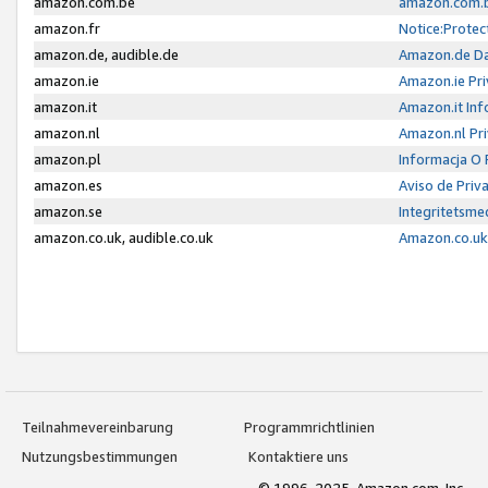
amazon.com.be
amazon.com.b
amazon.fr
Notice:Protec
amazon.de, audible.de
Amazon.de Da
amazon.ie
Amazon.ie Pri
amazon.it
Amazon.it Inf
amazon.nl
Amazon.nl Pri
amazon.pl
Informacja O
amazon.es
Aviso de Priv
amazon.se
Integritetsm
amazon.co.uk, audible.co.uk
Amazon.co.uk 
Teilnahmevereinbarung
Programmrichtlinien
Nutzungsbestimmungen
Kontaktiere uns