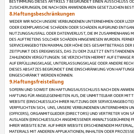
BESTIMMUNG DIESES ARTIKELS 7 BEGRÜNDET EINEN AUSSCHLUSS 
ZUSICHERUNGEN, DIE NACH DEN ANWENDBAREN GESETZLICHEN BE
8.Haftungsbeschränkungen
WEDER WIR NOCH UNSERE VERBUNDENEN UNTERNEHMEN ODER LIZEN
ODER EXEMPLARISCHE SCHÄDEN ODER SCHÄDEN AUFGRUND ENTGANG
NUTZUNGSAUSFALL ODER DATENVERLUST, DIE IM ZUSAMMENHANG MI
DES AUFTRETENS SOLCHER SCHÄDEN HINGEWIESEN WURDEN. FERN
SERVICEANGEBOTEN MAXIMAL DER HÖHE DES GESAMTBETRAGS DER 
ZEITPUNKT DES EREIGNISSES, DAS ZU DEM ZULETZT ENTSTANDENE
ZAHLENDEN VERGÜTUNGEN. SIE VERZICHTEN HIERMIT AUF ETWAIGE 
AUF ERFÜLLUNGSKLAGE, UNTERLASSUNGSKLAGE ODER ANDERE RECHT
DIESES ABSATZES BEGRÜNDET EINE EINSCHRÄNKUNG VON HAFTUNG
EINGESCHRÄNKT WERDEN KÖNNEN.
9.Haftungsfreistellung
SOFERN UND SOWEIT EIN HAFTUNGSAUSSCHLUSS NACH DEN ANWENDB
HAFTUNG FÜR ANGELEGENHEITEN AUS, DIE UNMITTELBAR ODER MITT
WEBSITE (EINSCHLIESSLICH IHRER NUTZUNG DER SERVICEANGEBOTE)
VERPFLICHTEN SICH, UNS, UNSERE VERBUNDENEN UNTERNEHMEN UN
(OFFICERS), ORGANMITGLIEDER (DIRECTORS) UND VERTRETER VON 
AUSLAGEN (EINSCHLIESSLICH ANGEMESSENER ANWALTSGEBÜHREN) FR
IHRER WEBSITE BZW. AUF IHRER WEBSITE ERSCHEINENDEM MATERIAL
MATERIALS MIT ANDEREN APPLIKATIONEN, INHALTEN ODER PROZESSE