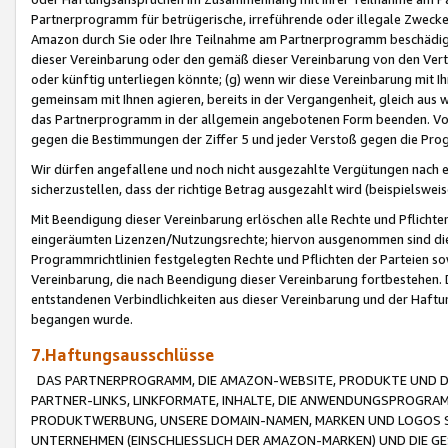
Partnerprogramm für betrügerische, irreführende oder illegale Zwecke
Amazon durch Sie oder Ihre Teilnahme am Partnerprogramm beschädig
dieser Vereinbarung oder den gemäß dieser Vereinbarung von den Vertr
oder künftig unterliegen könnte; (g) wenn wir diese Vereinbarung mit I
gemeinsam mit Ihnen agieren, bereits in der Vergangenheit, gleich aus
das Partnerprogramm in der allgemein angebotenen Form beenden. Vors
gegen die Bestimmungen der Ziffer 5 und jeder Verstoß gegen die Prog
Wir dürfen angefallene und noch nicht ausgezahlte Vergütungen nach 
sicherzustellen, dass der richtige Betrag ausgezahlt wird (beispielsw
Mit Beendigung dieser Vereinbarung erlöschen alle Rechte und Pflichte
eingeräumten Lizenzen/Nutzungsrechte; hiervon ausgenommen sind die in 
Programmrichtlinien festgelegten Rechte und Pflichten der Parteien sow
Vereinbarung, die nach Beendigung dieser Vereinbarung fortbestehen. D
entstandenen Verbindlichkeiten aus dieser Vereinbarung und der Haft
begangen wurde.
7.Haftungsausschlüsse
DAS PARTNERPROGRAMM, DIE AMAZON-WEBSITE, PRODUKTE UND DI
PARTNER-LINKS, LINKFORMATE, INHALTE, DIE ANWENDUNGSPROGR
PRODUKTWERBUNG, UNSERE DOMAIN-NAMEN, MARKEN UND LOGOS S
UNTERNEHMEN (EINSCHLIESSLICH DER AMAZON-MARKEN) UND DIE GE