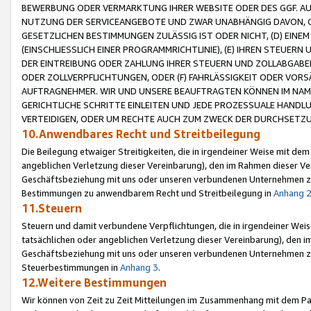
BEWERBUNG ODER VERMARKTUNG IHRER WEBSITE ODER DES GGF. AUF 
NUTZUNG DER SERVICEANGEBOTE UND ZWAR UNABHÄNGIG DAVON, O
GESETZLICHEN BESTIMMUNGEN ZULÄSSIG IST ODER NICHT, (D) EINE
(EINSCHLIESSLICH EINER PROGRAMMRICHTLINIE), (E) IHREN STEUER
DER EINTREIBUNG ODER ZAHLUNG IHRER STEUERN UND ZOLLABGAB
ODER ZOLLVERPFLICHTUNGEN, ODER (F) FAHRLÄSSIGKEIT ODER VORS
AUFTRAGNEHMER. WIR UND UNSERE BEAUFTRAGTEN KÖNNEN IM NAME
GERICHTLICHE SCHRITTE EINLEITEN UND JEDE PROZESSUALE HAND
VERTEIDIGEN, ODER UM RECHTE AUCH ZUM ZWECK DER DURCHSETZU
10.Anwendbares Recht und Streitbeilegung
Die Beilegung etwaiger Streitigkeiten, die in irgendeiner Weise mit de
angeblichen Verletzung dieser Vereinbarung), den im Rahmen dieser Ve
Geschäftsbeziehung mit uns oder unseren verbundenen Unternehmen zu
Bestimmungen zu anwendbarem Recht und Streitbeilegung in
Anhang 
11.Steuern
Steuern und damit verbundene Verpflichtungen, die in irgendeiner Wei
tatsächlichen oder angeblichen Verletzung dieser Vereinbarung), den 
Geschäftsbeziehung mit uns oder unseren verbundenen Unternehmen z
Steuerbestimmungen in
Anhang 3
.
12.Weitere Bestimmungen
Wir können von Zeit zu Zeit Mitteilungen im Zusammenhang mit dem Par