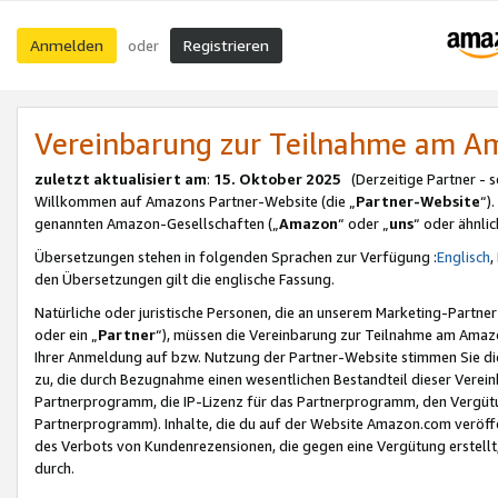
Anmelden
Registrieren
oder
Vereinbarung zur Teilnahme am 
zuletzt aktualisiert am
:
15. Oktober 2025
(Derzeitige Partner - 
Willkommen auf Amazons Partner-Website (die „
Partner-Website
“)
genannten Amazon-Gesellschaften („
Amazon
“ oder „
uns
“ oder ähnli
Übersetzungen stehen in folgenden Sprachen zur Verfügung :
Englisch
,
den Übersetzungen gilt die englische Fassung.
Natürliche oder juristische Personen, die an unserem Marketing-Partn
oder ein „
Partner
“), müssen die Vereinbarung zur Teilnahme am Ama
Ihrer Anmeldung auf bzw. Nutzung der Partner-Website stimmen Sie die
zu, die durch Bezugnahme einen wesentlichen Bestandteil dieser Verei
Partnerprogramm, die IP-Lizenz für das Partnerprogramm, den Vergütu
Partnerprogramm). Inhalte, die du auf der Website Amazon.com veröffe
des Verbots von Kundenrezensionen, die gegen eine Vergütung erstellt, 
durch.