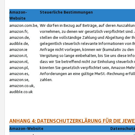
Amazon-
Steuerliche Bestimmungen
Website
amazon.com.be,
Wir dürfen in Bezug auf Beträge, auf deren Auszahlun
amazon.fr,
vornehmen, zu denen wir gesetzlich verpflichtet sind
amazon.de,
stellen die vollständige Zahlung und Abgeltung der 
audible.de,
gelegentlich steuerlich relevante Informationen von I
amazon.ie
Anfrage nicht vorlegen, können wir (kumulativ zu de
amazon.it,
Vergütung so lange einbehalten, bis Sie uns diese Inf
amazon.nl,
dass wir Sie betreffend nicht zur Einholung steuerlich 
amazon.pl,
könnten Sie gesetzlich verpflichtet sein, Amazon Meh
amazon.es,
Anforderungen an eine gültige MwSt.-Rechnung erfüllt
amazon.se,
zahlen.
amazon.co.uk,
audible.co.uk
ANHANG 4: DATENSCHUTZERKLÄRUNG FÜR DIE JEWE
Amazon-Website
Datenschutz