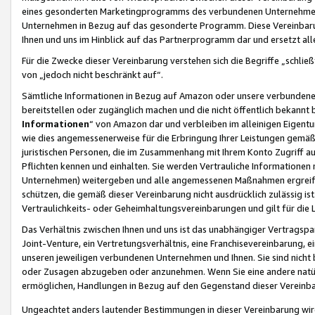
eines gesonderten Marketingprogramms des verbundenen Unternehmens
Unternehmen in Bezug auf das gesonderte Programm. Diese Vereinbarung
Ihnen und uns im Hinblick auf das Partnerprogramm dar und ersetzt al
Für die Zwecke dieser Vereinbarung verstehen sich die Begriffe „schließ
von „jedoch nicht beschränkt auf“.
Sämtliche Informationen in Bezug auf Amazon oder unsere verbunde
bereitstellen oder zugänglich machen und die nicht öffentlich bekannt bz
Informationen
“ von Amazon dar und verbleiben im alleinigen Eigent
wie dies angemessenerweise für die Erbringung Ihrer Leistungen gemäß d
juristischen Personen, die im Zusammenhang mit Ihrem Konto Zugriff au
Pflichten kennen und einhalten. Sie werden Vertrauliche Informationen 
Unternehmen) weitergeben und alle angemessenen Maßnahmen ergreifen
schützen, die gemäß dieser Vereinbarung nicht ausdrücklich zulässig is
Vertraulichkeits- oder Geheimhaltungsvereinbarungen und gilt für die
Das Verhältnis zwischen Ihnen und uns ist das unabhängiger Vertragspa
Joint-Venture, ein Vertretungsverhältnis, eine Franchisevereinbarung, 
unseren jeweiligen verbundenen Unternehmen und Ihnen. Sie sind ni
oder Zusagen abzugeben oder anzunehmen. Wenn Sie eine andere natürli
ermöglichen, Handlungen in Bezug auf den Gegenstand dieser Vereinbar
Ungeachtet anders lautender Bestimmungen in dieser Vereinbarung wird