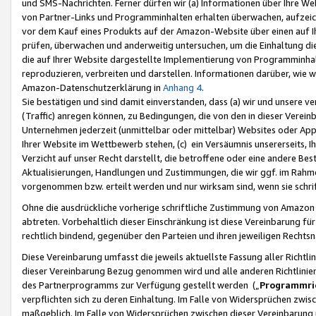
und SMS-Nachrichten. Ferner dürfen wir (a) Informationen über Ihre We
von Partner-Links und Programminhalten erhalten überwachen, aufzei
vor dem Kauf eines Produkts auf der Amazon-Website über einen auf Ih
prüfen, überwachen und anderweitig untersuchen, um die Einhaltung dies
die auf Ihrer Website dargestellte Implementierung von Programminhalt
reproduzieren, verbreiten und darstellen. Informationen darüber, wie w
Amazon-Datenschutzerklärung in
Anhang 4
.
Sie bestätigen und sind damit einverstanden, dass (a) wir und unsere 
(Traffic) anregen können, zu Bedingungen, die von den in dieser Vere
Unternehmen jederzeit (unmittelbar oder mittelbar) Websites oder Appl
Ihrer Website im Wettbewerb stehen, (c) ein Versäumnis unsererseits, I
Verzicht auf unser Recht darstellt, die betroffene oder eine andere B
Aktualisierungen, Handlungen und Zustimmungen, die wir ggf. im Rahme
vorgenommen bzw. erteilt werden und nur wirksam sind, wenn sie schri
Ohne die ausdrückliche vorherige schriftliche Zustimmung von Amazon
abtreten. Vorbehaltlich dieser Einschränkung ist diese Vereinbarung f
rechtlich bindend, gegenüber den Parteien und ihren jeweiligen Rech
Diese Vereinbarung umfasst die jeweils aktuellste Fassung aller Richtli
dieser Vereinbarung Bezug genommen wird und alle anderen Richtlinie
des Partnerprogramms zur Verfügung gestellt werden („
Programmric
verpflichten sich zu deren Einhaltung. Im Falle von Widersprüchen zwi
maßgeblich. Im Falle von Widersprüchen zwischen dieser Vereinbarun