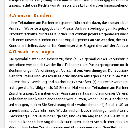
unbeschadet des Rechts von Amazon, Ersatz für darüber hinausgehen
3.Amazon-Kunden
Ihre Teilnahme am Partnerprogramm führt nicht dazu, dass unsere Kun
Amazon-Website angegebenen Preise, Verkaufsbedingungen, Regeln, Ri
Produktverkäufe für diese Kunden und können jederzeit geändert werde
sich einer unserer Kunden in einer Angelegenheit an Sie wenden, die 
Kunden mitteilen, dass er für Kundenservice-Fragen den auf der Ama
4.Gewährleistungen
Sie gewährleisten und sichern zu, dass (a) Sie gemäß dieser Vereinba
betreiben werden; (b) weder Ihre Teilnahme am Partnerprogramm noch d
Bestimmungen, Verordnungen, Vorschriften, Anordnungen, Konzessionen,
Gerichtsurteile und -beschlüsse oder andere Auflagen einer für Sie zu
Datenschutz, Werbung und Marketing) verstoßen; (c) Sie rechtswirksam 
nicht geschäftsfähig sind); (d) Sie den Nutzen der Teilnahme am Partne
Zusicherungen, Garantien oder Aussagen verlassen, die in dieser Verein
teilnehmen und keine Serviceangebote nutzen, wenn Sie US-Handelssa
unterliegen, in dem Sie Serviceangebote wahrnehmen; (f) Sie alle US
amerikanische Ausfuhr- und Wiederausfuhrbeschränkungen einhalten, 
Technologie und Leistungen gelten, und (g) die Angaben, die Sie im 
sind. Sie können Ihre Angaben aktualisieren, indem Sie sich über die 
Wir machen keine Zusicherungen und übernehmen keine Gewährleistun