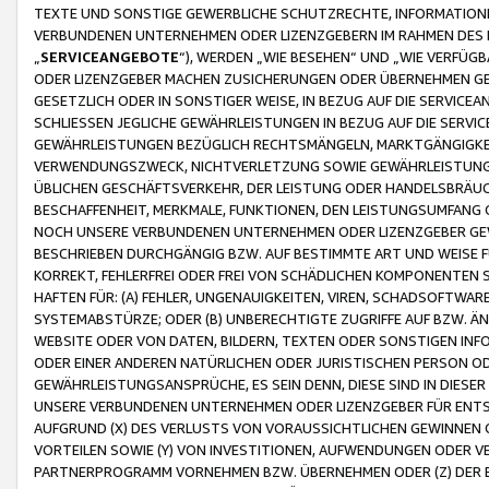
TEXTE UND SONSTIGE GEWERBLICHE SCHUTZRECHTE, INFORMATIONE
VERBUNDENEN UNTERNEHMEN ODER LIZENZGEBERN IM RAHMEN DES
„
SERVICEANGEBOTE
“), WERDEN „WIE BESEHEN“ UND „WIE VERFÜ
ODER LIZENZGEBER MACHEN ZUSICHERUNGEN ODER ÜBERNEHMEN GEW
GESETZLICH ODER IN SONSTIGER WEISE, IN BEZUG AUF DIE SERVI
SCHLIESSEN JEGLICHE GEWÄHRLEISTUNGEN IN BEZUG AUF DIE SERVI
GEWÄHRLEISTUNGEN BEZÜGLICH RECHTSMÄNGELN, MARKTGÄNGIGKEIT
VERWENDUNGSZWECK, NICHTVERLETZUNG SOWIE GEWÄHRLEISTUNGEN 
ÜBLICHEN GESCHÄFTSVERKEHR, DER LEISTUNG ODER HANDELSBRÄUCH
BESCHAFFENHEIT, MERKMALE, FUNKTIONEN, DEN LEISTUNGSUMFANG 
NOCH UNSERE VERBUNDENEN UNTERNEHMEN ODER LIZENZGEBER GEWÄ
BESCHRIEBEN DURCHGÄNGIG BZW. AUF BESTIMMTE ART UND WEISE
KORREKT, FEHLERFREI ODER FREI VON SCHÄDLICHEN KOMPONENTEN
HAFTEN FÜR: (A) FEHLER, UNGENAUIGKEITEN, VIREN, SCHADSOFTW
SYSTEMABSTÜRZE; ODER (B) UNBERECHTIGTE ZUGRIFFE AUF BZW. 
WEBSITE ODER VON DATEN, BILDERN, TEXTEN ODER SONSTIGEN INF
ODER EINER ANDEREN NATÜRLICHEN ODER JURISTISCHEN PERSON OD
GEWÄHRLEISTUNGSANSPRÜCHE, ES SEIN DENN, DIESE SIND IN DIES
UNSERE VERBUNDENEN UNTERNEHMEN ODER LIZENZGEBER FÜR EN
AUFGRUND (X) DES VERLUSTS VON VORAUSSICHTLICHEN GEWINNEN
VORTEILEN SOWIE (Y) VON INVESTITIONEN, AUFWENDUNGEN ODER VE
PARTNERPROGRAMM VORNEHMEN BZW. ÜBERNEHMEN ODER (Z) DER 