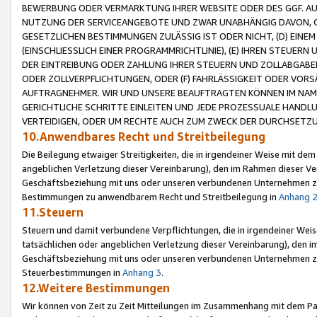
BEWERBUNG ODER VERMARKTUNG IHRER WEBSITE ODER DES GGF. AUF 
NUTZUNG DER SERVICEANGEBOTE UND ZWAR UNABHÄNGIG DAVON, O
GESETZLICHEN BESTIMMUNGEN ZULÄSSIG IST ODER NICHT, (D) EINE
(EINSCHLIESSLICH EINER PROGRAMMRICHTLINIE), (E) IHREN STEUER
DER EINTREIBUNG ODER ZAHLUNG IHRER STEUERN UND ZOLLABGAB
ODER ZOLLVERPFLICHTUNGEN, ODER (F) FAHRLÄSSIGKEIT ODER VORS
AUFTRAGNEHMER. WIR UND UNSERE BEAUFTRAGTEN KÖNNEN IM NAME
GERICHTLICHE SCHRITTE EINLEITEN UND JEDE PROZESSUALE HAND
VERTEIDIGEN, ODER UM RECHTE AUCH ZUM ZWECK DER DURCHSETZU
10.Anwendbares Recht und Streitbeilegung
Die Beilegung etwaiger Streitigkeiten, die in irgendeiner Weise mit de
angeblichen Verletzung dieser Vereinbarung), den im Rahmen dieser Ve
Geschäftsbeziehung mit uns oder unseren verbundenen Unternehmen zu
Bestimmungen zu anwendbarem Recht und Streitbeilegung in
Anhang 
11.Steuern
Steuern und damit verbundene Verpflichtungen, die in irgendeiner Wei
tatsächlichen oder angeblichen Verletzung dieser Vereinbarung), den 
Geschäftsbeziehung mit uns oder unseren verbundenen Unternehmen z
Steuerbestimmungen in
Anhang 3
.
12.Weitere Bestimmungen
Wir können von Zeit zu Zeit Mitteilungen im Zusammenhang mit dem Par