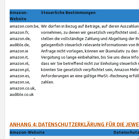
Amazon-
Steuerliche Bestimmungen
Website
amazon.com.be,
Wir dürfen in Bezug auf Beträge, auf deren Auszahlun
amazon.fr,
vornehmen, zu denen wir gesetzlich verpflichtet sind
amazon.de,
stellen die vollständige Zahlung und Abgeltung der 
audible.de,
gelegentlich steuerlich relevante Informationen von I
amazon.ie
Anfrage nicht vorlegen, können wir (kumulativ zu de
amazon.it,
Vergütung so lange einbehalten, bis Sie uns diese Inf
amazon.nl,
dass wir Sie betreffend nicht zur Einholung steuerlich 
amazon.pl,
könnten Sie gesetzlich verpflichtet sein, Amazon Meh
amazon.es,
Anforderungen an eine gültige MwSt.-Rechnung erfüllt
amazon.se,
zahlen.
amazon.co.uk,
audible.co.uk
ANHANG 4: DATENSCHUTZERKLÄRUNG FÜR DIE JEWE
Amazon-Website
Datenschutz