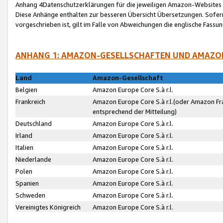
Anhang 4Datenschutzerklärungen für die jeweiligen Amazon-Websites
Diese Anhänge enthalten zur besseren Übersicht Übersetzungen. Sofe
vorgeschrieben ist, gilt im Falle von Abweichungen die englische Fass
ANHANG 1: AMAZON-GESELLSCHAFTEN UND AMAZO
Land
Amazon-Gesellschaft
Belgien
Amazon Europe Core S.à r.l.
Frankreich
Amazon Europe Core S.à r.l.(oder Amazon Fr
entsprechend der Mitteilung)
Deutschland
Amazon Europe Core S.à r.l.
Irland
Amazon Europe Core S.à r.l.
Italien
Amazon Europe Core S.à r.l.
Niederlande
Amazon Europe Core S.à r.l.
Polen
Amazon Europe Core S.à r.l.
Spanien
Amazon Europe Core S.à r.l.
Schweden
Amazon Europe Core S.à r.l.
Vereinigtes Königreich
Amazon Europe Core S.à r.l.