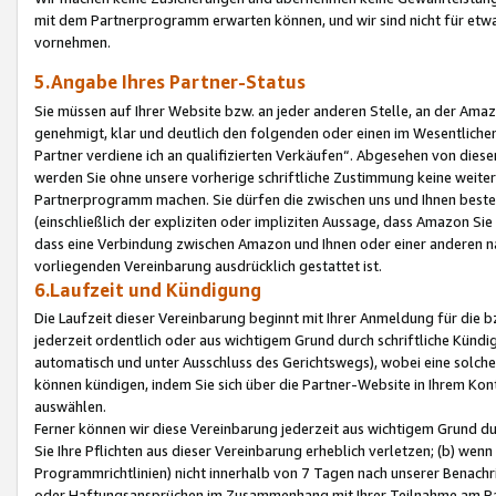
mit dem Partnerprogramm erwarten können, und wir sind nicht für etwa
vornehmen.
5.Angabe Ihres Partner-Status
Sie müssen auf Ihrer Website bzw. an jeder anderen Stelle, an der Am
genehmigt, klar und deutlich den folgenden oder einen im Wesentlichen
Partner verdiene ich an qualifizierten Verkäufen“. Abgesehen von die
werden Sie ohne unsere vorherige schriftliche Zustimmung keine weite
Partnerprogramm machen. Sie dürfen die zwischen uns und Ihnen best
(einschließlich der expliziten oder impliziten Aussage, dass Amazon Si
dass eine Verbindung zwischen Amazon und Ihnen oder einer anderen natü
vorliegenden Vereinbarung ausdrücklich gestattet ist.
6.Laufzeit und Kündigung
Die Laufzeit dieser Vereinbarung beginnt mit Ihrer Anmeldung für die 
jederzeit ordentlich oder aus wichtigem Grund durch schriftliche Kündi
automatisch und unter Ausschluss des Gerichtswegs), wobei eine solch
können kündigen, indem Sie sich über die Partner-Website in Ihrem Ko
auswählen.
Ferner können wir diese Vereinbarung jederzeit aus wichtigem Grund dur
Sie Ihre Pflichten aus dieser Vereinbarung erheblich verletzen; (b) wen
Programmrichtlinien) nicht innerhalb von 7 Tagen nach unserer Benachr
oder Haftungsansprüchen im Zusammenhang mit Ihrer Teilnahme am Pa