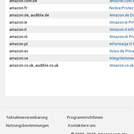
amazon.com.be
amazon.com.b
amazon.fr
Notice:Protec
amazon.de, audible.de
Amazon.de Da
amazon.ie
Amazon.ie Pri
amazon.it
Amazon.it Inf
amazon.nl
Amazon.nl Pri
amazon.pl
Informacja O
amazon.es
Aviso de Priv
amazon.se
Integritetsm
amazon.co.uk, audible.co.uk
Amazon.co.uk 
Teilnahmevereinbarung
Programmrichtlinien
Nutzungsbestimmungen
Kontaktiere uns