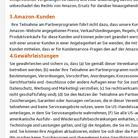
unbeschadet des Rechts von Amazon, Ersatz für darüber hinausgehen
3.Amazon-Kunden
Ihre Teilnahme am Partnerprogramm führt nicht dazu, dass unsere Kun
Amazon-Website angegebenen Preise, Verkaufsbedingungen, Regeln, Ri
Produktverkäufe für diese Kunden und können jederzeit geändert werde
sich einer unserer Kunden in einer Angelegenheit an Sie wenden, die 
Kunden mitteilen, dass er für Kundenservice-Fragen den auf der Ama
4.Gewährleistungen
Sie gewährleisten und sichern zu, dass (a) Sie gemäß dieser Vereinba
betreiben werden; (b) weder Ihre Teilnahme am Partnerprogramm noch d
Bestimmungen, Verordnungen, Vorschriften, Anordnungen, Konzessionen,
Gerichtsurteile und -beschlüsse oder andere Auflagen einer für Sie zu
Datenschutz, Werbung und Marketing) verstoßen; (c) Sie rechtswirksam 
nicht geschäftsfähig sind); (d) Sie den Nutzen der Teilnahme am Partne
Zusicherungen, Garantien oder Aussagen verlassen, die in dieser Verein
teilnehmen und keine Serviceangebote nutzen, wenn Sie US-Handelssa
unterliegen, in dem Sie Serviceangebote wahrnehmen; (f) Sie alle US
amerikanische Ausfuhr- und Wiederausfuhrbeschränkungen einhalten, 
Technologie und Leistungen gelten, und (g) die Angaben, die Sie im 
sind. Sie können Ihre Angaben aktualisieren, indem Sie sich über die 
Wir machen keine Zusicherungen und übernehmen keine Gewährleistun