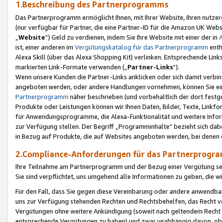
1.Beschreibung des Partnerprogramms
Das Partnerprogramm ermöglicht Ihnen, mit Ihrer Website, Ihren nutzer
(nur verfügbar für Partner, die eine Partner-ID für die Amazon UK We
„
Website
“) Geld zu verdienen, indem Sie Ihre Website mit einer der in
ist, einer anderen im
Vergütungskatalog für das Partnerprogramm
enth
Alexa Skill (über das Alexa Shopping Kit) verlinken. Entsprechende Lin
markierten Link-Formate verwenden („
Partner-Links
“).
Wenn unsere Kunden die Partner-Links anklicken oder sich damit verbi
angeboten werden, oder andere Handlungen vornehmen, können Sie eine
Partnerprogramm
näher beschrieben (und vorbehaltlich der dort festg
Produkte oder Leistungen können wir Ihnen Daten, Bilder, Texte, Linkfo
für Anwendungsprogramme, die Alexa-Funktionalität und weitere Inf
zur Verfügung stellen. Der Begriff „Programminhalte“ bezieht sich dabe
in Bezug auf Produkte, die auf Websites angeboten werden, bei denen 
2.Compliance-Anforderungen für das Partnerprog
Ihre Teilnahme am Partnerprogramm und der Bezug einer Vergütung setz
Sie sind verpflichtet, uns umgehend alle Informationen zu geben, die w
Für den Fall, dass Sie gegen diese Vereinbarung oder andere anwendba
uns zur Verfügung stehenden Rechten und Rechtsbehelfen, das Recht vo
Vergütungen ohne weitere Ankündigung (soweit nach geltendem Recht z
entsprechende Vergütungen zu haben) und zwar unabhängig davon, ob 