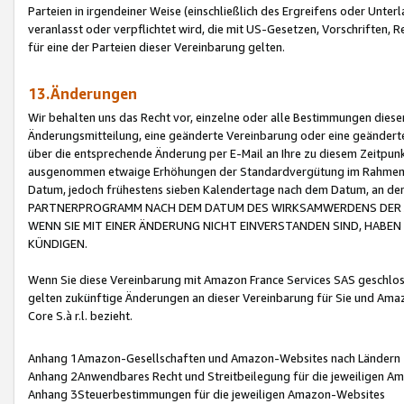
Parteien in irgendeiner Weise (einschließlich des Ergreifens oder Unt
veranlasst oder verpflichtet wird, die mit US-Gesetzen, Vorschriften,
für eine der Parteien dieser Vereinbarung gelten.
13.Änderungen
Wir behalten uns das Recht vor, einzelne oder alle Bestimmungen diese
Änderungsmitteilung, eine geänderte Vereinbarung oder eine geänderte 
über die entsprechende Änderung per E-Mail an Ihre zu diesem Zeitpun
ausgenommen etwaige Erhöhungen der Standardvergütung im Rahmen
Datum, jedoch frühestens sieben Kalendertage nach dem Datum, an de
PARTNERPROGRAMM NACH DEM DATUM DES WIRKSAMWERDENS DER Ä
WENN SIE MIT EINER ÄNDERUNG NICHT EINVERSTANDEN SIND, HABEN S
KÜNDIGEN.
Wenn Sie diese Vereinbarung mit Amazon France Services SAS geschlo
gelten zukünftige Änderungen an dieser Vereinbarung für Sie und Ama
Core S.à r.l. bezieht.
Anhang 1Amazon-Gesellschaften und Amazon-Websites nach Ländern
Anhang 2Anwendbares Recht und Streitbeilegung für die jeweiligen 
Anhang 3Steuerbestimmungen für die jeweiligen Amazon-Websites