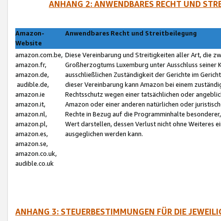
ANHANG 2: ANWENDBARES RECHT UND STRE
Amazon-
Anwendbares Recht und Streitbeilegung
Website
amazon.com.be,
Diese Vereinbarung und Streitigkeiten aller Art, die 
amazon.fr,
Großherzogtums Luxemburg unter Ausschluss seiner Kol
amazon.de,
ausschließlichen Zuständigkeit der Gerichte im Geri
audible.de,
dieser Vereinbarung kann Amazon bei einem zuständig
amazon.ie
Rechtsschutz wegen einer tatsächlichen oder angebli
amazon.it,
Amazon oder einer anderen natürlichen oder juristisc
amazon.nl,
Rechte in Bezug auf die Programminhalte besonderer,
amazon.pl,
Wert darstellen, dessen Verlust nicht ohne Weiteres e
amazon.es,
ausgeglichen werden kann.
amazon.se,
amazon.co.uk,
audible.co.uk
ANHANG 3: STEUERBESTIMMUNGEN FÜR DIE JEWEIL