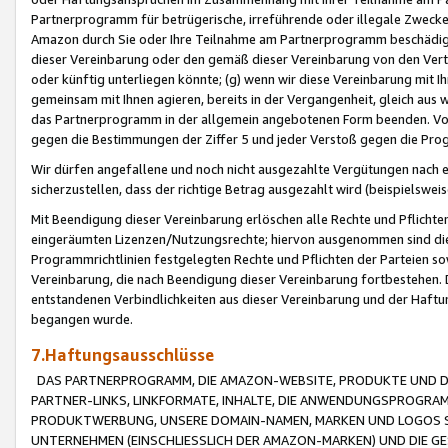
Partnerprogramm für betrügerische, irreführende oder illegale Zwecke
Amazon durch Sie oder Ihre Teilnahme am Partnerprogramm beschädig
dieser Vereinbarung oder den gemäß dieser Vereinbarung von den Vertr
oder künftig unterliegen könnte; (g) wenn wir diese Vereinbarung mit I
gemeinsam mit Ihnen agieren, bereits in der Vergangenheit, gleich aus
das Partnerprogramm in der allgemein angebotenen Form beenden. Vors
gegen die Bestimmungen der Ziffer 5 und jeder Verstoß gegen die Prog
Wir dürfen angefallene und noch nicht ausgezahlte Vergütungen nach 
sicherzustellen, dass der richtige Betrag ausgezahlt wird (beispielsw
Mit Beendigung dieser Vereinbarung erlöschen alle Rechte und Pflichte
eingeräumten Lizenzen/Nutzungsrechte; hiervon ausgenommen sind die in 
Programmrichtlinien festgelegten Rechte und Pflichten der Parteien sow
Vereinbarung, die nach Beendigung dieser Vereinbarung fortbestehen. D
entstandenen Verbindlichkeiten aus dieser Vereinbarung und der Haft
begangen wurde.
7.Haftungsausschlüsse
DAS PARTNERPROGRAMM, DIE AMAZON-WEBSITE, PRODUKTE UND DI
PARTNER-LINKS, LINKFORMATE, INHALTE, DIE ANWENDUNGSPROGR
PRODUKTWERBUNG, UNSERE DOMAIN-NAMEN, MARKEN UND LOGOS S
UNTERNEHMEN (EINSCHLIESSLICH DER AMAZON-MARKEN) UND DIE GE