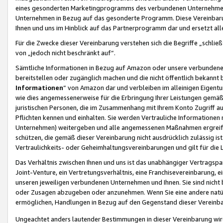
eines gesonderten Marketingprogramms des verbundenen Unternehmens
Unternehmen in Bezug auf das gesonderte Programm. Diese Vereinbarung
Ihnen und uns im Hinblick auf das Partnerprogramm dar und ersetzt al
Für die Zwecke dieser Vereinbarung verstehen sich die Begriffe „schließ
von „jedoch nicht beschränkt auf“.
Sämtliche Informationen in Bezug auf Amazon oder unsere verbunde
bereitstellen oder zugänglich machen und die nicht öffentlich bekannt bz
Informationen
“ von Amazon dar und verbleiben im alleinigen Eigent
wie dies angemessenerweise für die Erbringung Ihrer Leistungen gemäß d
juristischen Personen, die im Zusammenhang mit Ihrem Konto Zugriff au
Pflichten kennen und einhalten. Sie werden Vertrauliche Informationen 
Unternehmen) weitergeben und alle angemessenen Maßnahmen ergreifen
schützen, die gemäß dieser Vereinbarung nicht ausdrücklich zulässig is
Vertraulichkeits- oder Geheimhaltungsvereinbarungen und gilt für die
Das Verhältnis zwischen Ihnen und uns ist das unabhängiger Vertragspa
Joint-Venture, ein Vertretungsverhältnis, eine Franchisevereinbarung, 
unseren jeweiligen verbundenen Unternehmen und Ihnen. Sie sind ni
oder Zusagen abzugeben oder anzunehmen. Wenn Sie eine andere natürli
ermöglichen, Handlungen in Bezug auf den Gegenstand dieser Vereinbar
Ungeachtet anders lautender Bestimmungen in dieser Vereinbarung wird