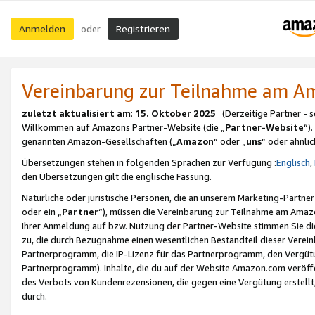
Anmelden
Registrieren
oder
Vereinbarung zur Teilnahme am 
zuletzt aktualisiert am
:
15. Oktober 2025
(Derzeitige Partner - 
Willkommen auf Amazons Partner-Website (die „
Partner-Website
“)
genannten Amazon-Gesellschaften („
Amazon
“ oder „
uns
“ oder ähnli
Übersetzungen stehen in folgenden Sprachen zur Verfügung :
Englisch
,
den Übersetzungen gilt die englische Fassung.
Natürliche oder juristische Personen, die an unserem Marketing-Partn
oder ein „
Partner
“), müssen die Vereinbarung zur Teilnahme am Ama
Ihrer Anmeldung auf bzw. Nutzung der Partner-Website stimmen Sie die
zu, die durch Bezugnahme einen wesentlichen Bestandteil dieser Verei
Partnerprogramm, die IP-Lizenz für das Partnerprogramm, den Vergütu
Partnerprogramm). Inhalte, die du auf der Website Amazon.com veröffe
des Verbots von Kundenrezensionen, die gegen eine Vergütung erstellt, 
durch.