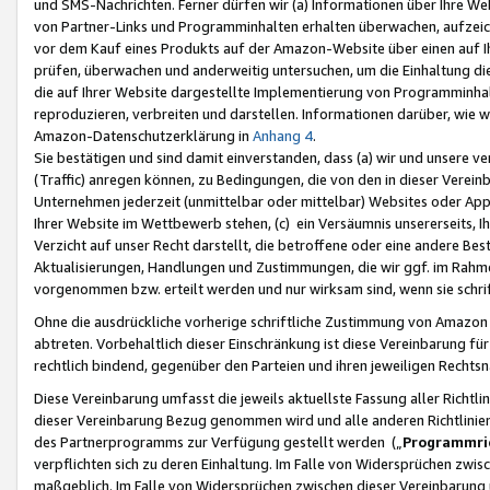
und SMS-Nachrichten. Ferner dürfen wir (a) Informationen über Ihre We
von Partner-Links und Programminhalten erhalten überwachen, aufzei
vor dem Kauf eines Produkts auf der Amazon-Website über einen auf Ih
prüfen, überwachen und anderweitig untersuchen, um die Einhaltung dies
die auf Ihrer Website dargestellte Implementierung von Programminhalt
reproduzieren, verbreiten und darstellen. Informationen darüber, wie w
Amazon-Datenschutzerklärung in
Anhang 4
.
Sie bestätigen und sind damit einverstanden, dass (a) wir und unsere 
(Traffic) anregen können, zu Bedingungen, die von den in dieser Vere
Unternehmen jederzeit (unmittelbar oder mittelbar) Websites oder Appl
Ihrer Website im Wettbewerb stehen, (c) ein Versäumnis unsererseits, I
Verzicht auf unser Recht darstellt, die betroffene oder eine andere B
Aktualisierungen, Handlungen und Zustimmungen, die wir ggf. im Rahme
vorgenommen bzw. erteilt werden und nur wirksam sind, wenn sie schri
Ohne die ausdrückliche vorherige schriftliche Zustimmung von Amazon
abtreten. Vorbehaltlich dieser Einschränkung ist diese Vereinbarung f
rechtlich bindend, gegenüber den Parteien und ihren jeweiligen Rech
Diese Vereinbarung umfasst die jeweils aktuellste Fassung aller Richtli
dieser Vereinbarung Bezug genommen wird und alle anderen Richtlinie
des Partnerprogramms zur Verfügung gestellt werden („
Programmric
verpflichten sich zu deren Einhaltung. Im Falle von Widersprüchen zwi
maßgeblich. Im Falle von Widersprüchen zwischen dieser Vereinbarun