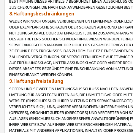
BESTIMMUNG DIESES ARTIKELS 7 BEGRÜNDET EINEN AUSSCHLUSS 
ZUSICHERUNGEN, DIE NACH DEN ANWENDBAREN GESETZLICHEN BE
8.Haftungsbeschränkungen
WEDER WIR NOCH UNSERE VERBUNDENEN UNTERNEHMEN ODER LIZEN
ODER EXEMPLARISCHE SCHÄDEN ODER SCHÄDEN AUFGRUND ENTGANG
NUTZUNGSAUSFALL ODER DATENVERLUST, DIE IM ZUSAMMENHANG MI
DES AUFTRETENS SOLCHER SCHÄDEN HINGEWIESEN WURDEN. FERN
SERVICEANGEBOTEN MAXIMAL DER HÖHE DES GESAMTBETRAGS DER 
ZEITPUNKT DES EREIGNISSES, DAS ZU DEM ZULETZT ENTSTANDENE
ZAHLENDEN VERGÜTUNGEN. SIE VERZICHTEN HIERMIT AUF ETWAIGE 
AUF ERFÜLLUNGSKLAGE, UNTERLASSUNGSKLAGE ODER ANDERE RECHT
DIESES ABSATZES BEGRÜNDET EINE EINSCHRÄNKUNG VON HAFTUNG
EINGESCHRÄNKT WERDEN KÖNNEN.
9.Haftungsfreistellung
SOFERN UND SOWEIT EIN HAFTUNGSAUSSCHLUSS NACH DEN ANWENDB
HAFTUNG FÜR ANGELEGENHEITEN AUS, DIE UNMITTELBAR ODER MITT
WEBSITE (EINSCHLIESSLICH IHRER NUTZUNG DER SERVICEANGEBOTE)
VERPFLICHTEN SICH, UNS, UNSERE VERBUNDENEN UNTERNEHMEN UN
(OFFICERS), ORGANMITGLIEDER (DIRECTORS) UND VERTRETER VON 
AUSLAGEN (EINSCHLIESSLICH ANGEMESSENER ANWALTSGEBÜHREN) FR
IHRER WEBSITE BZW. AUF IHRER WEBSITE ERSCHEINENDEM MATERIAL
MATERIALS MIT ANDEREN APPLIKATIONEN, INHALTEN ODER PROZESSE