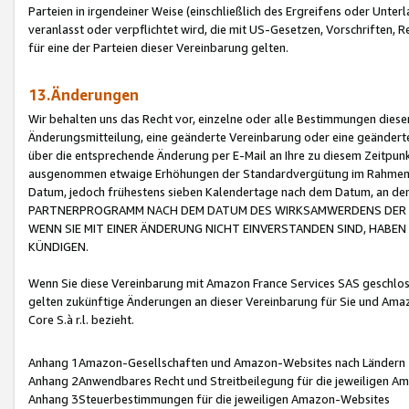
Parteien in irgendeiner Weise (einschließlich des Ergreifens oder Unt
veranlasst oder verpflichtet wird, die mit US-Gesetzen, Vorschriften,
für eine der Parteien dieser Vereinbarung gelten.
13.Änderungen
Wir behalten uns das Recht vor, einzelne oder alle Bestimmungen diese
Änderungsmitteilung, eine geänderte Vereinbarung oder eine geänderte 
über die entsprechende Änderung per E-Mail an Ihre zu diesem Zeitpun
ausgenommen etwaige Erhöhungen der Standardvergütung im Rahmen
Datum, jedoch frühestens sieben Kalendertage nach dem Datum, an de
PARTNERPROGRAMM NACH DEM DATUM DES WIRKSAMWERDENS DER Ä
WENN SIE MIT EINER ÄNDERUNG NICHT EINVERSTANDEN SIND, HABEN S
KÜNDIGEN.
Wenn Sie diese Vereinbarung mit Amazon France Services SAS geschlo
gelten zukünftige Änderungen an dieser Vereinbarung für Sie und Ama
Core S.à r.l. bezieht.
Anhang 1Amazon-Gesellschaften und Amazon-Websites nach Ländern
Anhang 2Anwendbares Recht und Streitbeilegung für die jeweiligen 
Anhang 3Steuerbestimmungen für die jeweiligen Amazon-Websites