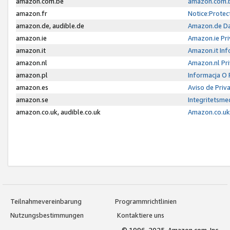
amazon.com.be
amazon.com.b
amazon.fr
Notice:Protec
amazon.de, audible.de
Amazon.de Da
amazon.ie
Amazon.ie Pri
amazon.it
Amazon.it Inf
amazon.nl
Amazon.nl Pri
amazon.pl
Informacja O
amazon.es
Aviso de Priv
amazon.se
Integritetsm
amazon.co.uk, audible.co.uk
Amazon.co.uk 
Teilnahmevereinbarung
Programmrichtlinien
Nutzungsbestimmungen
Kontaktiere uns