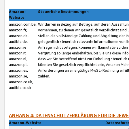
Amazon-
Steuerliche Bestimmungen
Website
amazon.com.be,
Wir dürfen in Bezug auf Beträge, auf deren Auszahlun
amazon.fr,
vornehmen, zu denen wir gesetzlich verpflichtet sind
amazon.de,
stellen die vollständige Zahlung und Abgeltung der 
audible.de,
gelegentlich steuerlich relevante Informationen von I
amazon.ie
Anfrage nicht vorlegen, können wir (kumulativ zu de
amazon.it,
Vergütung so lange einbehalten, bis Sie uns diese Inf
amazon.nl,
dass wir Sie betreffend nicht zur Einholung steuerlich 
amazon.pl,
könnten Sie gesetzlich verpflichtet sein, Amazon Meh
amazon.es,
Anforderungen an eine gültige MwSt.-Rechnung erfüllt
amazon.se,
zahlen.
amazon.co.uk,
audible.co.uk
ANHANG 4: DATENSCHUTZERKLÄRUNG FÜR DIE JEWE
Amazon-Website
Datenschutz