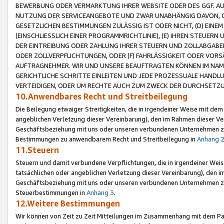
BEWERBUNG ODER VERMARKTUNG IHRER WEBSITE ODER DES GGF. AUF 
NUTZUNG DER SERVICEANGEBOTE UND ZWAR UNABHÄNGIG DAVON, O
GESETZLICHEN BESTIMMUNGEN ZULÄSSIG IST ODER NICHT, (D) EINE
(EINSCHLIESSLICH EINER PROGRAMMRICHTLINIE), (E) IHREN STEUER
DER EINTREIBUNG ODER ZAHLUNG IHRER STEUERN UND ZOLLABGAB
ODER ZOLLVERPFLICHTUNGEN, ODER (F) FAHRLÄSSIGKEIT ODER VORS
AUFTRAGNEHMER. WIR UND UNSERE BEAUFTRAGTEN KÖNNEN IM NAME
GERICHTLICHE SCHRITTE EINLEITEN UND JEDE PROZESSUALE HAND
VERTEIDIGEN, ODER UM RECHTE AUCH ZUM ZWECK DER DURCHSETZU
10.Anwendbares Recht und Streitbeilegung
Die Beilegung etwaiger Streitigkeiten, die in irgendeiner Weise mit de
angeblichen Verletzung dieser Vereinbarung), den im Rahmen dieser Ve
Geschäftsbeziehung mit uns oder unseren verbundenen Unternehmen zu
Bestimmungen zu anwendbarem Recht und Streitbeilegung in
Anhang 
11.Steuern
Steuern und damit verbundene Verpflichtungen, die in irgendeiner Wei
tatsächlichen oder angeblichen Verletzung dieser Vereinbarung), den 
Geschäftsbeziehung mit uns oder unseren verbundenen Unternehmen z
Steuerbestimmungen in
Anhang 3
.
12.Weitere Bestimmungen
Wir können von Zeit zu Zeit Mitteilungen im Zusammenhang mit dem Par