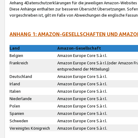
Anhang 4Datenschutzerklärungen für die jeweiligen Amazon-Websites
Diese Anhänge enthalten zur besseren Übersicht Übersetzungen. Sofe
vorgeschrieben ist, gilt im Falle von Abweichungen die englische Fass
ANHANG 1: AMAZON-GESELLSCHAFTEN UND AMAZO
Land
Amazon-Gesellschaft
Belgien
Amazon Europe Core S.à r.l.
Frankreich
Amazon Europe Core S.à r.l.(oder Amazon Fr
entsprechend der Mitteilung)
Deutschland
Amazon Europe Core S.à r.l.
Irland
Amazon Europe Core S.à r.l.
Italien
Amazon Europe Core S.à r.l.
Niederlande
Amazon Europe Core S.à r.l.
Polen
Amazon Europe Core S.à r.l.
Spanien
Amazon Europe Core S.à r.l.
Schweden
Amazon Europe Core S.à r.l.
Vereinigtes Königreich
Amazon Europe Core S.à r.l.