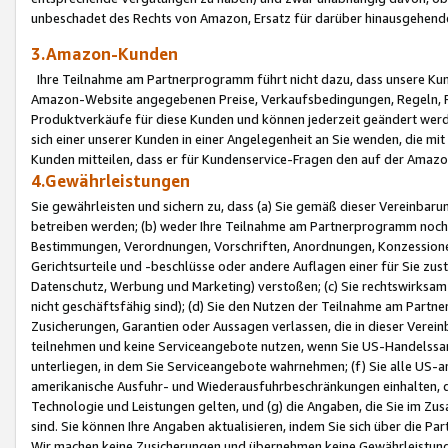
unbeschadet des Rechts von Amazon, Ersatz für darüber hinausgehen
3.Amazon-Kunden
Ihre Teilnahme am Partnerprogramm führt nicht dazu, dass unsere Kun
Amazon-Website angegebenen Preise, Verkaufsbedingungen, Regeln, Ri
Produktverkäufe für diese Kunden und können jederzeit geändert werde
sich einer unserer Kunden in einer Angelegenheit an Sie wenden, die 
Kunden mitteilen, dass er für Kundenservice-Fragen den auf der Ama
4.Gewährleistungen
Sie gewährleisten und sichern zu, dass (a) Sie gemäß dieser Vereinba
betreiben werden; (b) weder Ihre Teilnahme am Partnerprogramm noch d
Bestimmungen, Verordnungen, Vorschriften, Anordnungen, Konzessionen,
Gerichtsurteile und -beschlüsse oder andere Auflagen einer für Sie zu
Datenschutz, Werbung und Marketing) verstoßen; (c) Sie rechtswirksam 
nicht geschäftsfähig sind); (d) Sie den Nutzen der Teilnahme am Partne
Zusicherungen, Garantien oder Aussagen verlassen, die in dieser Verein
teilnehmen und keine Serviceangebote nutzen, wenn Sie US-Handelssa
unterliegen, in dem Sie Serviceangebote wahrnehmen; (f) Sie alle US
amerikanische Ausfuhr- und Wiederausfuhrbeschränkungen einhalten, 
Technologie und Leistungen gelten, und (g) die Angaben, die Sie im 
sind. Sie können Ihre Angaben aktualisieren, indem Sie sich über die 
Wir machen keine Zusicherungen und übernehmen keine Gewährleistun