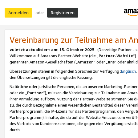
Anmelden
Registrieren
oder
Vereinbarung zur Teilnahme am 
zuletzt aktualisiert am
:
15. Oktober 2025
(Derzeitige Partner - 
Willkommen auf Amazons Partner-Website (die „
Partner-Website
“)
genannten Amazon-Gesellschaften („
Amazon
“ oder „
uns
“ oder ähnli
Übersetzungen stehen in folgenden Sprachen zur Verfügung :
Englisch
,
den Übersetzungen gilt die englische Fassung.
Natürliche oder juristische Personen, die an unserem Marketing-Partn
oder ein „
Partner
“), müssen die Vereinbarung zur Teilnahme am Ama
Ihrer Anmeldung auf bzw. Nutzung der Partner-Website stimmen Sie die
zu, die durch Bezugnahme einen wesentlichen Bestandteil dieser Verei
Partnerprogramm, die IP-Lizenz für das Partnerprogramm, den Vergütu
Partnerprogramm). Inhalte, die du auf der Website Amazon.com veröffe
des Verbots von Kundenrezensionen, die gegen eine Vergütung erstellt, 
durch.