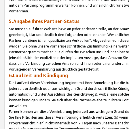
mit dem Partnerprogramm erwarten können, und wir sind nicht für etwa
vornehmen.
5.Angabe Ihres Partner-Status
Sie müssen auf Ihrer Website bzw. an jeder anderen Stelle, an der Am
genehmigt, klar und deutlich den folgenden oder einen im Wesentlichen
Partner verdiene ich an qualifizierten Verkäufen“. Abgesehen von die
werden Sie ohne unsere vorherige schriftliche Zustimmung keine weite
Partnerprogramm machen. Sie dürfen die zwischen uns und Ihnen best
(einschließlich der expliziten oder impliziten Aussage, dass Amazon Si
dass eine Verbindung zwischen Amazon und Ihnen oder einer anderen natü
vorliegenden Vereinbarung ausdrücklich gestattet ist.
6.Laufzeit und Kündigung
Die Laufzeit dieser Vereinbarung beginnt mit Ihrer Anmeldung für die 
jederzeit ordentlich oder aus wichtigem Grund durch schriftliche Kündi
automatisch und unter Ausschluss des Gerichtswegs), wobei eine solch
können kündigen, indem Sie sich über die Partner-Website in Ihrem Ko
auswählen.
Ferner können wir diese Vereinbarung jederzeit aus wichtigem Grund dur
Sie Ihre Pflichten aus dieser Vereinbarung erheblich verletzen; (b) wen
Programmrichtlinien) nicht innerhalb von 7 Tagen nach unserer Benachr
oder Haftungsansprüchen im Zusammenhang mit Ihrer Teilnahme am Pa