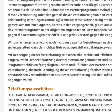
Partnerprogramm für betrügerische, irreführende oder illegale Zwecke
Amazon durch Sie oder Ihre Teilnahme am Partnerprogramm beschädig
dieser Vereinbarung oder den gemäß dieser Vereinbarung von den Vertr
oder künftig unterliegen könnte; (g) wenn wir diese Vereinbarung mit I
gemeinsam mit Ihnen agieren, bereits in der Vergangenheit, gleich aus
das Partnerprogramm in der allgemein angebotenen Form beenden. Vors
gegen die Bestimmungen der Ziffer 5 und jeder Verstoß gegen die Prog
Wir dürfen angefallene und noch nicht ausgezahlte Vergütungen nach 
sicherzustellen, dass der richtige Betrag ausgezahlt wird (beispielsw
Mit Beendigung dieser Vereinbarung erlöschen alle Rechte und Pflichte
eingeräumten Lizenzen/Nutzungsrechte; hiervon ausgenommen sind die in 
Programmrichtlinien festgelegten Rechte und Pflichten der Parteien sow
Vereinbarung, die nach Beendigung dieser Vereinbarung fortbestehen. D
entstandenen Verbindlichkeiten aus dieser Vereinbarung und der Haft
begangen wurde.
7.Haftungsausschlüsse
DAS PARTNERPROGRAMM, DIE AMAZON-WEBSITE, PRODUKTE UND DI
PARTNER-LINKS, LINKFORMATE, INHALTE, DIE ANWENDUNGSPROGR
PRODUKTWERBUNG, UNSERE DOMAIN-NAMEN, MARKEN UND LOGOS S
UNTERNEHMEN (EINSCHLIESSLICH DER AMAZON-MARKEN) UND DIE GE