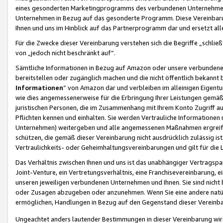
eines gesonderten Marketingprogramms des verbundenen Unternehmens
Unternehmen in Bezug auf das gesonderte Programm. Diese Vereinbarung
Ihnen und uns im Hinblick auf das Partnerprogramm dar und ersetzt al
Für die Zwecke dieser Vereinbarung verstehen sich die Begriffe „schließ
von „jedoch nicht beschränkt auf“.
Sämtliche Informationen in Bezug auf Amazon oder unsere verbunde
bereitstellen oder zugänglich machen und die nicht öffentlich bekannt bz
Informationen
“ von Amazon dar und verbleiben im alleinigen Eigent
wie dies angemessenerweise für die Erbringung Ihrer Leistungen gemäß d
juristischen Personen, die im Zusammenhang mit Ihrem Konto Zugriff au
Pflichten kennen und einhalten. Sie werden Vertrauliche Informationen 
Unternehmen) weitergeben und alle angemessenen Maßnahmen ergreifen
schützen, die gemäß dieser Vereinbarung nicht ausdrücklich zulässig is
Vertraulichkeits- oder Geheimhaltungsvereinbarungen und gilt für die
Das Verhältnis zwischen Ihnen und uns ist das unabhängiger Vertragspa
Joint-Venture, ein Vertretungsverhältnis, eine Franchisevereinbarung, 
unseren jeweiligen verbundenen Unternehmen und Ihnen. Sie sind ni
oder Zusagen abzugeben oder anzunehmen. Wenn Sie eine andere natürli
ermöglichen, Handlungen in Bezug auf den Gegenstand dieser Vereinbar
Ungeachtet anders lautender Bestimmungen in dieser Vereinbarung wird