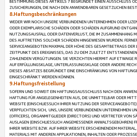
BESTIMMUNG DIESES ARTIKELS 7 BEGRÜNDET EINEN AUSSCHLUSS 
ZUSICHERUNGEN, DIE NACH DEN ANWENDBAREN GESETZLICHEN BE
8.Haftungsbeschränkungen
WEDER WIR NOCH UNSERE VERBUNDENEN UNTERNEHMEN ODER LIZEN
ODER EXEMPLARISCHE SCHÄDEN ODER SCHÄDEN AUFGRUND ENTGANG
NUTZUNGSAUSFALL ODER DATENVERLUST, DIE IM ZUSAMMENHANG MI
DES AUFTRETENS SOLCHER SCHÄDEN HINGEWIESEN WURDEN. FERN
SERVICEANGEBOTEN MAXIMAL DER HÖHE DES GESAMTBETRAGS DER 
ZEITPUNKT DES EREIGNISSES, DAS ZU DEM ZULETZT ENTSTANDENE
ZAHLENDEN VERGÜTUNGEN. SIE VERZICHTEN HIERMIT AUF ETWAIGE 
AUF ERFÜLLUNGSKLAGE, UNTERLASSUNGSKLAGE ODER ANDERE RECHT
DIESES ABSATZES BEGRÜNDET EINE EINSCHRÄNKUNG VON HAFTUNG
EINGESCHRÄNKT WERDEN KÖNNEN.
9.Haftungsfreistellung
SOFERN UND SOWEIT EIN HAFTUNGSAUSSCHLUSS NACH DEN ANWENDB
HAFTUNG FÜR ANGELEGENHEITEN AUS, DIE UNMITTELBAR ODER MITT
WEBSITE (EINSCHLIESSLICH IHRER NUTZUNG DER SERVICEANGEBOTE)
VERPFLICHTEN SICH, UNS, UNSERE VERBUNDENEN UNTERNEHMEN UN
(OFFICERS), ORGANMITGLIEDER (DIRECTORS) UND VERTRETER VON 
AUSLAGEN (EINSCHLIESSLICH ANGEMESSENER ANWALTSGEBÜHREN) FR
IHRER WEBSITE BZW. AUF IHRER WEBSITE ERSCHEINENDEM MATERIAL
MATERIALS MIT ANDEREN APPLIKATIONEN, INHALTEN ODER PROZESSE