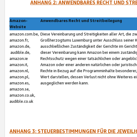
ANHANG 2: ANWENDBARES RECHT UND STRE
Amazon-
Anwendbares Recht und Streitbeilegung
Website
amazon.com.be,
Diese Vereinbarung und Streitigkeiten aller Art, die 
amazon.fr,
Großherzogtums Luxemburg unter Ausschluss seiner Kol
amazon.de,
ausschließlichen Zuständigkeit der Gerichte im Geri
audible.de,
dieser Vereinbarung kann Amazon bei einem zuständig
amazon.ie
Rechtsschutz wegen einer tatsächlichen oder angebli
amazon.it,
Amazon oder einer anderen natürlichen oder juristisc
amazon.nl,
Rechte in Bezug auf die Programminhalte besonderer,
amazon.pl,
Wert darstellen, dessen Verlust nicht ohne Weiteres e
amazon.es,
ausgeglichen werden kann.
amazon.se,
amazon.co.uk,
audible.co.uk
ANHANG 3: STEUERBESTIMMUNGEN FÜR DIE JEWEIL