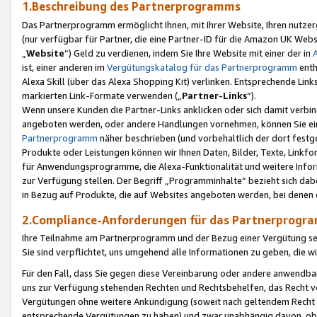
1.Beschreibung des Partnerprogramms
Das Partnerprogramm ermöglicht Ihnen, mit Ihrer Website, Ihren nutzer
(nur verfügbar für Partner, die eine Partner-ID für die Amazon UK We
„
Website
“) Geld zu verdienen, indem Sie Ihre Website mit einer der in
ist, einer anderen im
Vergütungskatalog für das Partnerprogramm
enth
Alexa Skill (über das Alexa Shopping Kit) verlinken. Entsprechende Lin
markierten Link-Formate verwenden („
Partner-Links
“).
Wenn unsere Kunden die Partner-Links anklicken oder sich damit verbi
angeboten werden, oder andere Handlungen vornehmen, können Sie eine
Partnerprogramm
näher beschrieben (und vorbehaltlich der dort festg
Produkte oder Leistungen können wir Ihnen Daten, Bilder, Texte, Linkfo
für Anwendungsprogramme, die Alexa-Funktionalität und weitere Inf
zur Verfügung stellen. Der Begriff „Programminhalte“ bezieht sich dabe
in Bezug auf Produkte, die auf Websites angeboten werden, bei denen 
2.Compliance-Anforderungen für das Partnerprog
Ihre Teilnahme am Partnerprogramm und der Bezug einer Vergütung setz
Sie sind verpflichtet, uns umgehend alle Informationen zu geben, die w
Für den Fall, dass Sie gegen diese Vereinbarung oder andere anwendba
uns zur Verfügung stehenden Rechten und Rechtsbehelfen, das Recht vo
Vergütungen ohne weitere Ankündigung (soweit nach geltendem Recht z
entsprechende Vergütungen zu haben) und zwar unabhängig davon, ob 