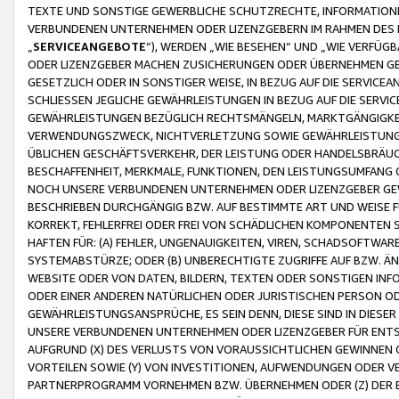
TEXTE UND SONSTIGE GEWERBLICHE SCHUTZRECHTE, INFORMATIONE
VERBUNDENEN UNTERNEHMEN ODER LIZENZGEBERN IM RAHMEN DES
„
SERVICEANGEBOTE
“), WERDEN „WIE BESEHEN“ UND „WIE VERFÜ
ODER LIZENZGEBER MACHEN ZUSICHERUNGEN ODER ÜBERNEHMEN GEW
GESETZLICH ODER IN SONSTIGER WEISE, IN BEZUG AUF DIE SERVI
SCHLIESSEN JEGLICHE GEWÄHRLEISTUNGEN IN BEZUG AUF DIE SERVI
GEWÄHRLEISTUNGEN BEZÜGLICH RECHTSMÄNGELN, MARKTGÄNGIGKEIT
VERWENDUNGSZWECK, NICHTVERLETZUNG SOWIE GEWÄHRLEISTUNGEN 
ÜBLICHEN GESCHÄFTSVERKEHR, DER LEISTUNG ODER HANDELSBRÄUCH
BESCHAFFENHEIT, MERKMALE, FUNKTIONEN, DEN LEISTUNGSUMFANG 
NOCH UNSERE VERBUNDENEN UNTERNEHMEN ODER LIZENZGEBER GEWÄ
BESCHRIEBEN DURCHGÄNGIG BZW. AUF BESTIMMTE ART UND WEISE
KORREKT, FEHLERFREI ODER FREI VON SCHÄDLICHEN KOMPONENTEN
HAFTEN FÜR: (A) FEHLER, UNGENAUIGKEITEN, VIREN, SCHADSOFTW
SYSTEMABSTÜRZE; ODER (B) UNBERECHTIGTE ZUGRIFFE AUF BZW. 
WEBSITE ODER VON DATEN, BILDERN, TEXTEN ODER SONSTIGEN INF
ODER EINER ANDEREN NATÜRLICHEN ODER JURISTISCHEN PERSON OD
GEWÄHRLEISTUNGSANSPRÜCHE, ES SEIN DENN, DIESE SIND IN DIES
UNSERE VERBUNDENEN UNTERNEHMEN ODER LIZENZGEBER FÜR EN
AUFGRUND (X) DES VERLUSTS VON VORAUSSICHTLICHEN GEWINNEN
VORTEILEN SOWIE (Y) VON INVESTITIONEN, AUFWENDUNGEN ODER VE
PARTNERPROGRAMM VORNEHMEN BZW. ÜBERNEHMEN ODER (Z) DER 