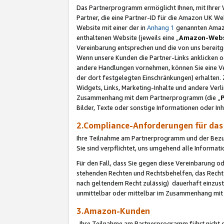
Das Partnerprogramm ermöglicht Ihnen, mit Ihrer W
Partner, die eine Partner-ID für die Amazon UK W
Website mit einer der in
Anhang 1
genannten Amazon
enthaltenen Website (jeweils eine „
Amazon-Webs
Vereinbarung entsprechen und die von uns bereitg
Wenn unsere Kunden die Partner-Links anklicken 
andere Handlungen vornehmen, können Sie eine Ver
der dort festgelegten Einschränkungen) erhalten. 
Widgets, Links, Marketing-Inhalte und andere Ver
Zusammenhang mit dem Partnerprogramm (die „
Bilder, Texte oder sonstige Informationen oder In
2.Compliance-Anforderungen für d
Ihre Teilnahme am Partnerprogramm und der Bezug 
Sie sind verpflichtet, uns umgehend alle Informat
Für den Fall, dass Sie gegen diese Vereinbarung 
stehenden Rechten und Rechtsbehelfen, das Recht
nach geltendem Recht zulässig) dauerhaft einzus
unmittelbar oder mittelbar im Zusammenhang mit
3.Amazon-Kunden
Ihre Teilnahme am Partnerprogramm führt nicht d