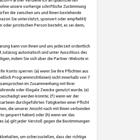
ohne unsere vorherige schriftliche Zustimmung
ürfen die zwischen uns und Ihnen bestehende
mazon Sie unterstützt, sponsert oder empfiehlt)
oder juristischen Person besteht, es sei denn,
arung kann von Ihnen und uns jederzeit ordentlich
t zulässig automatisch und unter Ausschluss des
gen, indem Sie sich über die Partner-Website in
hr Konto sperren: (a) wenn Sie Ihre Pflichten aus
eßlich Programmrichtlinien) nicht innerhalb von 7
ngsansprüchen im Zusammenhang mit Ihrer
ührende oder illegale Zwecke genutzt wurde; (e)
eschädigt werden könnte; (f) wenn wir der
rteien durchgeführten Tätigkeiten einer Pflicht
nen, die unserer Ansicht nach mit Ihnen verbunden
nto gesperrt haben) oder (h) wenn wir das
 (a) gilt jeder Verstoß gegen die Bestimmungen
ehalten, um sicherzustellen, dass der richtige