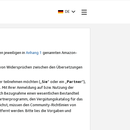
DE
en jeweiligen in
Anhang 1
genannten Amazon-
e von Widersprüchen zwischen den Übersetzungen
er teilnehmen möchten („
Sie
“ oder ein „
Partner
“),
. Mit Ihrer Anmeldung auf bzw. Nutzung der
durch Bezugnahme einen wesentlichen Bestandteil
 Partnerprogramm, den Vergütungskatalog für das
ichst, müssen den Community-Richtlinien von
fernt werden. Bitte lies die Vorgaben und