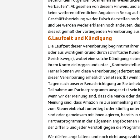
Verkäufen“. Abgesehen von diesem Hinweis, und a
keine weiteren öffentlichen Angaben in Bezug au
Geschäftsbeziehung weder falsch darstellen noch a
und Sie werden weder erklären noch andeuten, dass
dies ist gemäß der vorliegenden Vereinbarung ausd
6.Laufzeit und Kündigung
Die Laufzeit dieser Vereinbarung beginnt mit Ihre
oder aus wichtigem Grund durch schriftliche Kündi
Gerichtswegs), wobei eine solche Kündigung siebe
Ihrem Konto einloggen und unter „Kontoeinstellu
Ferner können wir diese Vereinbarung jederzeit aus
dieser Vereinbarung erheblich verletzen; (b) wenn
Tagen nach unserer Benachrichtigung an Sie behe
Teilnahme am Partnerprogramm ausgesetzt sein kö
wenn wir der Meinung sind, dass die Marke oder 
Meinung sind, dass Amazon im Zusammenhang mit d
zum Steuereinbehalt unterliegt oder künftig unter
sind oder gemeinsam mit Ihnen agieren, bereits in
Partnerprogramm in der allgemein angebotenen Fo
der Ziffer 5 und jeder Verstoß gegen die Programm
Wir dürfen angefallene und noch nicht ausgezahlt