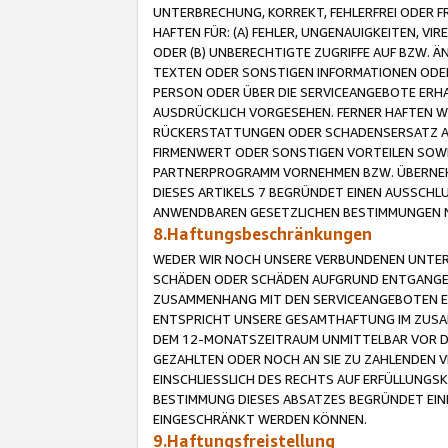
UNTERBRECHUNG, KORREKT, FEHLERFREI ODER 
HAFTEN FÜR: (A) FEHLER, UNGENAUIGKEITEN, 
ODER (B) UNBERECHTIGTE ZUGRIFFE AUF BZW. 
TEXTEN ODER SONSTIGEN INFORMATIONEN ODER 
PERSON ODER ÜBER DIE SERVICEANGEBOTE ERHA
AUSDRÜCKLICH VORGESEHEN. FERNER HAFTEN 
RÜCKERSTATTUNGEN ODER SCHADENSERSATZ AU
FIRMENWERT ODER SONSTIGEN VORTEILEN SOWIE
PARTNERPROGRAMM VORNEHMEN BZW. ÜBERNEHM
DIESES ARTIKELS 7 BEGRÜNDET EINEN AUSSCH
ANWENDBAREN GESETZLICHEN BESTIMMUNGEN 
8.Haftungsbeschränkungen
WEDER WIR NOCH UNSERE VERBUNDENEN UNTERN
SCHÄDEN ODER SCHÄDEN AUFGRUND ENTGANGENE
ZUSAMMENHANG MIT DEN SERVICEANGEBOTEN EN
ENTSPRICHT UNSERE GESAMTHAFTUNG IM ZUSAM
DEM 12-MONATSZEITRAUM UNMITTELBAR VOR DE
GEZAHLTEN ODER NOCH AN SIE ZU ZAHLENDEN V
EINSCHLIESSLICH DES RECHTS AUF ERFÜLLUNGS
BESTIMMUNG DIESES ABSATZES BEGRÜNDET EI
EINGESCHRÄNKT WERDEN KÖNNEN.
9.Haftungsfreistellung