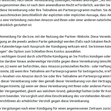
usgenommen dies ist nach dem anwendbaren Recht erforderlich, werden Sie 
f diese Vereinbarung oder Ihre Teilnahme am Partnerprogramm machen. Sie d
usschmücken (einschließlich der expliziten oder impliziten Aussage, dass A
 eine Verbindung zwischen Amazon und Ihnen oder einer anderen natürlichen 
rücklich gestattet ist.
r Anmeldung für die bzw. mit der Nutzung der Partner-Website. Diese Vereinb
gung an die jeweils andere Partei gekündigt werden (falls nach lokalem Rech
n Kalendertage nach Ausspruch der Kündigung wirksam wird. Sie können kündi
ngen“ die Option zum Schließen Ihres Kontos auswählen.
 wichtigem Grund durch schriftliche Kündigung an Sie fristlos kündigen oder I
 Sie darüber hinaus anderweitige Verstöße gegen diese Vereinbarung (einschli
ben; (c) wenn wir befürchten, dass Amazon potenziellen Rechts- oder Haftu
nnte; (d) wenn Ihre Teilnahme am Partnerprogramm für betrügerische, irref
das Ansehen von Amazon durch Sie oder Ihre Teilnahme am Partnerprogramm b
ieser Vereinbarung oder den gemäß dieser Vereinbarung von den Vertragspa
liegen könnte; (g) wenn wir diese Vereinbarung mit Ihnen oder anderen Perso
 der Vergangenheit, gleich aus welchem Grund, gekündigt hatten (oder Ihr Ko
rm beenden. Vorsorglich und ohne Einschränkung des vorstehenden Absatzes
richtlinien als erheblicher Verstoß gegen diese Vereinbarung.
e Vergütungen nach einer Kündigung für einen angemessenen Zeitraum zurückb