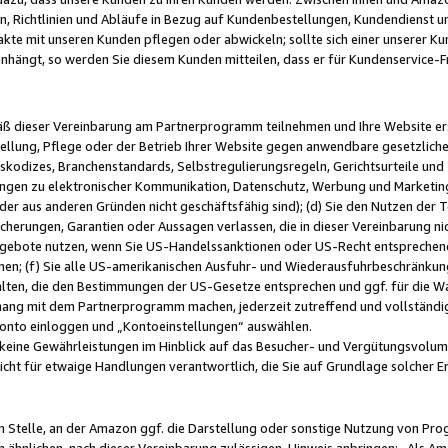
, Richtlinien und Abläufe in Bezug auf Kundenbestellungen, Kundendienst 
kte mit unseren Kunden pflegen oder abwickeln; sollte sich einer unserer Ku
nhängt, so werden Sie diesem Kunden mitteilen, dass er für Kundenservic
emäß dieser Vereinbarung am Partnerprogramm teilnehmen und Ihre Website er
ellung, Pflege oder der Betrieb Ihrer Website gegen anwendbare gesetzlich
skodizes, Branchenstandards, Selbstregulierungsregeln, Gerichtsurteile und 
ngen zu elektronischer Kommunikation, Datenschutz, Werbung und Marketing)
 oder aus anderen Gründen nicht geschäftsfähig sind); (d) Sie den Nutzen de
cherungen, Garantien oder Aussagen verlassen, die in dieser Vereinbarung nich
gebote nutzen, wenn Sie US-Handelssanktionen oder US-Recht entsprechen
men; (f) Sie alle US-amerikanischen Ausfuhr- und Wiederausfuhrbeschränkun
ten, die den Bestimmungen der US-Gesetze entsprechen und ggf. für die Wa
hang mit dem Partnerprogramm machen, jederzeit zutreffend und vollständig 
 Konto einloggen und „Kontoeinstellungen“ auswählen.
keine Gewährleistungen im Hinblick auf das Besucher- und Vergütungsvolu
icht für etwaige Handlungen verantwortlich, die Sie auf Grundlage solcher
en Stelle, an der Amazon ggf. die Darstellung oder sonstige Nutzung von Pr
 ähnlichen, nach dieser Vereinbarung zulässigen, Hinweis anbringen: „Als Ama