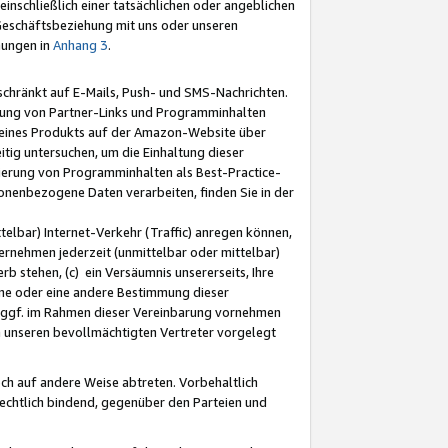
nschließlich einer tatsächlichen oder angeblichen
Geschäftsbeziehung mit uns oder unseren
mungen in
Anhang 3
.
schränkt auf E-Mails, Push- und SMS-Nachrichten.
ellung von Partner-Links und Programminhalten
 eines Produkts auf der Amazon-Website über
tig untersuchen, um die Einhaltung dieser
ntierung von Programminhalten als Best-Practice-
sonenbezogene Daten verarbeiten, finden Sie in der
telbar) Internet-Verkehr (Traffic) anregen können,
rnehmen jederzeit (unmittelbar oder mittelbar)
b stehen, (c) ein Versäumnis unsererseits, Ihre
fene oder eine andere Bestimmung dieser
r ggf. im Rahmen dieser Vereinbarung vornehmen
ch unseren bevollmächtigten Vertreter vorgelegt
ch auf andere Weise abtreten. Vorbehaltlich
rechtlich bindend, gegenüber den Parteien und