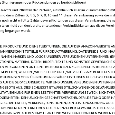
ge Stornierungen oder Rücksendungen zu berücksichtigen).
 Rechte und Pflichten der Parteien, einschließlich aller im Zusammenhang m
 die in Ziffern 3, 4, 5, 6, 7, 8, 10 und 11 dieser Vereinbarung sowie die in
er noch nicht erfüllte Zahlungsverpflichtungen aus dieser Vereinbarung, die
arteien nicht von den bereits entstandenen Verbindlichkeiten aus dieser Ver
gung begangen wurde.
 PRODUKTE UND DIENSTLEISTUNGEN, DIE AUF DER AMAZON-WEBSITE AN
GRAMMIERSCHNITTSTELLE FÜR PRODUKTWERBUNG, DATENFEEDS UND INH
-NAMEN, MARKEN UND LOGOS UNSERER VERBUNDENEN UNTERNEHMEN (EIN
IONEN, MATERIAL, DATEN, BILDER, TEXTE UND SONSTIGE GEWERBLICHE 
EREN VERBUNDENEN UNTERNEHMEN ODER LIZENZGEBERN IM RAHMEN DES 
NGEBOTE
“), WERDEN „WIE BESEHEN“ UND „WIE VERFÜGBAR“ BEREITGEST
CHERUNGEN ODER ÜBERNEHMEN GEWÄHRLEISTUNGEN GLEICH WELCHER AR
ZUG AUF DIE SERVICEANGEBOTE. WIR UND UNSERE VERBUNDENEN UNTERNEH
ANGEBOTE AUS; DIES SCHLIESST ETWAIGE STILLSCHWEIGENDE GEWÄHRLE
LITÄT, EIGNUNG FÜR EINEN BESTIMMTEN VERWENDUNGSZWECK, NICHTVER
OGENHEITEN, DEM ÜBLICHEN GESCHÄFTSVERKEHR, DER LEISTUNG ODER H
 BESCHAFFENHEIT, MERKMALE, FUNKTIONEN, DEN LEISTUNGSUMFANG ODER
VERBUNDENEN UNTERNEHMEN ODER LIZENZGEBER GEWÄHRLEISTEN, DASS D
HGÄNGIG BZW. AUF BESTIMMTE ART UND WEISE FUNKTIONIEREN WERDEN 