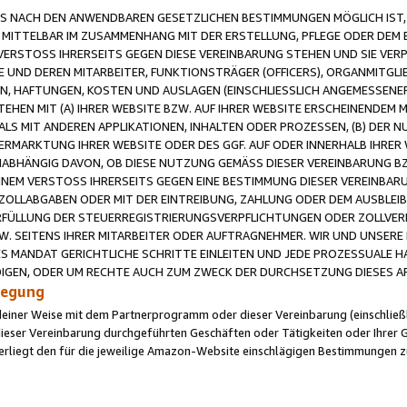
 NACH DEN ANWENDBAREN GESETZLICHEN BESTIMMUNGEN MÖGLICH IST, S
MITTELBAR IM ZUSAMMENHANG MIT DER ERSTELLUNG, PFLEGE ODER DEM BE
ERSTOSS IHRERSEITS GEGEN DIESE VEREINBARUNG STEHEN UND SIE VERP
UND DEREN MITARBEITER, FUNKTIONSTRÄGER (OFFICERS), ORGANMITGLI
N, HAFTUNGEN, KOSTEN UND AUSLAGEN (EINSCHLIESSLICH ANGEMESSENE
HEN MIT (A) IHRER WEBSITE BZW. AUF IHRER WEBSITE ERSCHEINENDEM M
LS MIT ANDEREN APPLIKATIONEN, INHALTEN ODER PROZESSEN, (B) DER 
RMARKTUNG IHRER WEBSITE ODER DES GGF. AUF ODER INNERHALB IHRER W
ABHÄNGIG DAVON, OB DIESE NUTZUNG GEMÄSS DIESER VEREINBARUNG B
EINEM VERSTOSS IHRERSEITS GEGEN EINE BESTIMMUNG DIESER VEREINBARU
D ZOLLABGABEN ODER MIT DER EINTREIBUNG, ZAHLUNG ODER DEM AUSBLEI
FÜLLUNG DER STEUERREGISTRIERUNGSVERPFLICHTUNGEN ODER ZOLLVERPF
W. SEITENS IHRER MITARBEITER ODER AUFTRAGNEHMER. WIR UND UNSERE
ES MANDAT GERICHTLICHE SCHRITTE EINLEITEN UND JEDE PROZESSUALE 
GEN, ODER UM RECHTE AUCH ZUM ZWECK DER DURCHSETZUNG DIESES AR
ilegung
endeiner Weise mit dem Partnerprogramm oder dieser Vereinbarung (einschließl
ieser Vereinbarung durchgeführten Geschäften oder Tätigkeiten oder Ihrer 
iegt den für die jeweilige Amazon-Website einschlägigen Bestimmungen z