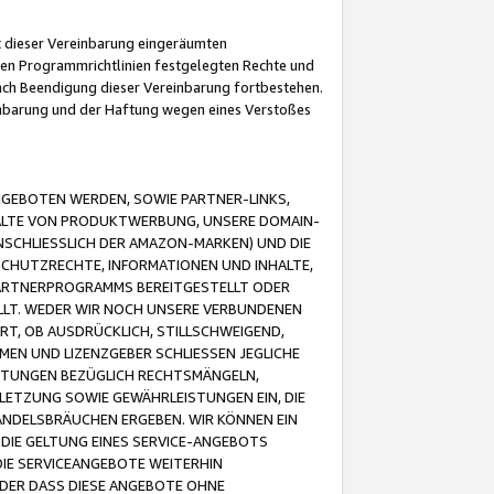
it dieser Vereinbarung eingeräumten
 den Programmrichtlinien festgelegten Rechte und
 nach Beendigung dieser Vereinbarung fortbestehen.
einbarung und der Haftung wegen eines Verstoßes
GEBOTEN WERDEN, SOWIE PARTNER-LINKS,
ALTE VON PRODUKTWERBUNG, UNSERE DOMAIN-
SCHLIESSLICH DER AMAZON-MARKEN) UND DIE
SCHUTZRECHTE, INFORMATIONEN UND INHALTE,
PARTNERPROGRAMMS BEREITGESTELLT ODER
ELLT. WEDER WIR NOCH UNSERE VERBUNDENEN
T, OB AUSDRÜCKLICH, STILLSCHWEIGEND,
MEN UND LIZENZGEBER SCHLIESSEN JEGLICHE
ISTUNGEN BEZÜGLICH RECHTSMÄNGELN,
LETZUNG SOWIE GEWÄHRLEISTUNGEN EIN, DIE
ANDELSBRÄUCHEN ERGEBEN. WIR KÖNNEN EIN
 DIE GELTUNG EINES SERVICE-ANGEBOTS
IE SERVICEANGEBOTE WEITERHIN
ODER DASS DIESE ANGEBOTE OHNE