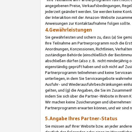
angegebenen Preise, Verkaufsbedingungen, Regeln
jederzeit geändert werden. Sie werden keine Konta
der Interaktion mit der Amazon-Website zusamme
Anweisungen zur Kontaktaufnahme folgen sollte.
4.Gewährleistungen
Sie gewährleisten und sichern zu, dass (a) Sie g
Ihre Teilnahme am Partnerprogramm noch die Erst
Anordnungen, Konzessionen, Richtlinien, Verhalten
zuständigen Behörde (einschließlich der Bestimmu
abschließen dürfen (also z. B. nicht minderjährig
eigenständig geprüft haben und sich nicht auf Zusi
Partnerprogramm teilnehmen und keine Servicean
unterliegen, in dem Sie Serviceangebote wahrneh
Ausfuhr- und Wiederausfuhrbeschränkungen einhal
gelten, und (g) die Angaben, die Sie im Zusammen
indem Sie sich über die Partner-Website in Ihrem
Wir machen keine Zusicherungen und übernehmen 
Partnerprogramm erwarten können, und wir sind n
5.Angabe Ihres Partner-Status
Sie müssen auf Ihrer Website bzw. an jeder ander
deutlich den folgenden oder einen im Wesentlichen