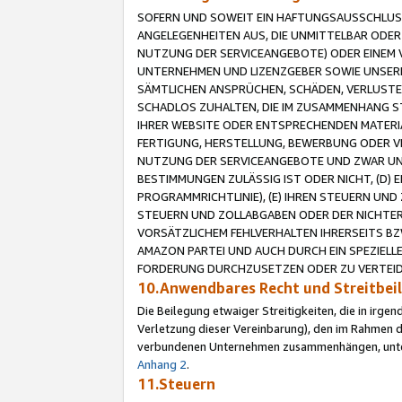
SOFERN UND SOWEIT EIN HAFTUNGSAUSSCHLUSS
ANGELEGENHEITEN AUS, DIE UNMITTELBAR ODER 
NUTZUNG DER SERVICEANGEBOTE) ODER EINEM V
UNTERNEHMEN UND LIZENZGEBER SOWIE UNSERE 
SÄMTLICHEN ANSPRÜCHEN, SCHÄDEN, VERLUSTE
SCHADLOS ZUHALTEN, DIE IM ZUSAMMENHANG STE
IHRER WEBSITE ODER ENTSPRECHENDEN MATERIA
FERTIGUNG, HERSTELLUNG, BEWERBUNG ODER VE
NUTZUNG DER SERVICEANGEBOTE UND ZWAR UN
BESTIMMUNGEN ZULÄSSIG IST ODER NICHT, (D) 
PROGRAMMRICHTLINIE), (E) IHREN STEUERN UN
STEUERN UND ZOLLABGABEN ODER DER NICHTER
VORSÄTZLICHEM FEHLVERHALTEN IHRERSEITS BZ
AMAZON PARTEI UND AUCH DURCH EIN SPEZIELL
FORDERUNG DURCHZUSETZEN ODER ZU VERTEIDI
10.Anwendbares Recht und Streitbe
Die Beilegung etwaiger Streitigkeiten, die in irg
Verletzung dieser Vereinbarung), den im Rahmen d
verbundenen Unternehmen zusammenhängen, unterl
Anhang 2
.
11.Steuern