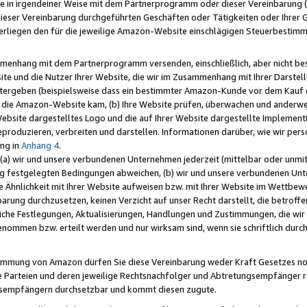
e in irgendeiner Weise mit dem Partnerprogramm oder dieser Vereinbarung (ei
ieser Vereinbarung durchgeführten Geschäften oder Tätigkeiten oder Ihrer 
liegen den für die jeweilige Amazon-Website einschlägigen Steuerbestim
mmenhang mit dem Partnerprogramm versenden, einschließlich, aber nicht be
site und die Nutzer Ihrer Website, die wir im Zusammenhang mit Ihrer Darst
itergeben (beispielsweise dass ein bestimmter Amazon-Kunde vor dem Kauf
uf die Amazon-Website kam, (b) Ihre Website prüfen, überwachen und anderwei
r Website dargestelltes Logo und die auf Ihrer Website dargestellte Impleme
reproduzieren, verbreiten und darstellen. Informationen darüber, wie wir per
ng in
Anhang 4
.
 (a) wir und unsere verbundenen Unternehmen jederzeit (mittelbar oder unmit
ng festgelegten Bedingungen abweichen, (b) wir und unsere verbundenen Unte
 Ähnlichkeit mit Ihrer Website aufweisen bzw. mit Ihrer Website im Wettbewer
barung durchzusetzen, keinen Verzicht auf unser Recht darstellt, die betrof
liche Festlegungen, Aktualisierungen, Handlungen und Zustimmungen, die wi
enommen bzw. erteilt werden und nur wirksam sind, wenn sie schriftlich dur
stimmung von Amazon dürfen Sie diese Vereinbarung weder Kraft Gesetzes no
die Parteien und deren jeweilige Rechtsnachfolger und Abtretungsempfänger 
ngsempfängern durchsetzbar und kommt diesen zugute.