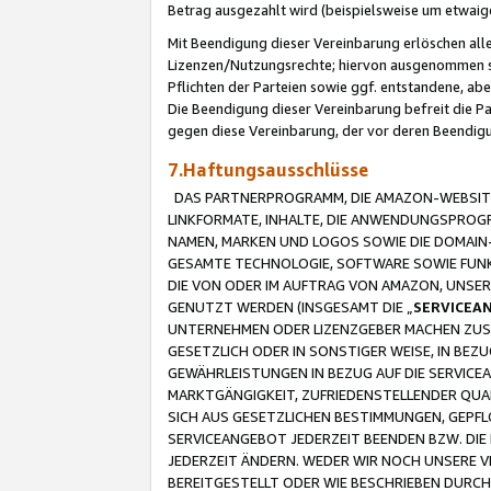
Betrag ausgezahlt wird (beispielsweise um etwai
Mit Beendigung dieser Vereinbarung erlöschen alle
Lizenzen/Nutzungsrechte; hiervon ausgenommen sind
Pflichten der Parteien sowie ggf. entstandene, ab
Die Beendigung dieser Vereinbarung befreit die P
gegen diese Vereinbarung, der vor deren Beendi
7.Haftungsausschlüsse
DAS PARTNERPROGRAMM, DIE AMAZON-WEBSITE,
LINKFORMATE, INHALTE, DIE ANWENDUNGSPRO
NAMEN, MARKEN UND LOGOS SOWIE DIE DOMAIN
GESAMTE TECHNOLOGIE, SOFTWARE SOWIE FUNKT
DIE VON ODER IM AUFTRAG VON AMAZON, UNS
GENUTZT WERDEN (INSGESAMT DIE „
SERVICEA
UNTERNEHMEN ODER LIZENZGEBER MACHEN ZUSI
GESETZLICH ODER IN SONSTIGER WEISE, IN BE
GEWÄHRLEISTUNGEN IN BEZUG AUF DIE SERVICE
MARKTGÄNGIGKEIT, ZUFRIEDENSTELLENDER QUA
SICH AUS GESETZLICHEN BESTIMMUNGEN, GEPFL
SERVICEANGEBOT JEDERZEIT BEENDEN BZW. DIE
JEDERZEIT ÄNDERN. WEDER WIR NOCH UNSERE 
BEREITGESTELLT ODER WIE BESCHRIEBEN DURC