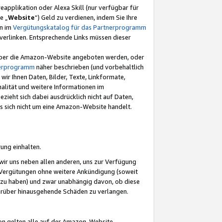
eapplikation oder Alexa Skill (nur verfügbar für
e „
Website
“) Geld zu verdienen, indem Sie Ihre
en im
Vergütungskatalog für das Partnerprogramm
t) verlinken. Entsprechende Links müssen dieser
e über die Amazon-Website angeboten werden, oder
nerprogramm
näher beschrieben (und vorbehaltlich
ir Ihnen Daten, Bilder, Texte, Linkformate,
alität und weitere Informationen im
zieht sich dabei ausdrücklich nicht auf Daten,
es sich nicht um eine Amazon-Website handelt.
rung einhalten.
ir uns neben allen anderen, uns zur Verfügung
n Vergütungen ohne weitere Ankündigung (soweit
 zu haben) und zwar unabhängig davon, ob diese
darüber hinausgehende Schäden zu verlangen.
on gelten alle auf der Amazon-Website