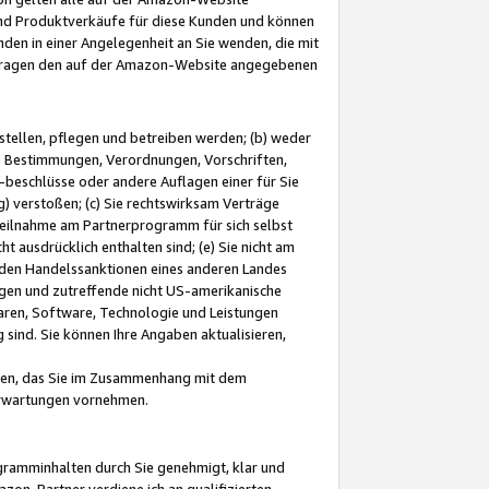
und Produktverkäufe für diese Kunden und können
nden in einer Angelegenheit an Sie wenden, die mit
e-Fragen den auf der Amazon-Website angegebenen
stellen, pflegen und betreiben werden; (b) weder
e Bestimmungen, Verordnungen, Vorschriften,
-beschlüsse oder andere Auflagen einer für Sie
 verstoßen; (c) Sie rechtswirksam Verträge
r Teilnahme am Partnerprogramm für sich selbst
t ausdrücklich enthalten sind; (e) Sie nicht am
den Handelssanktionen eines anderen Landes
gen und zutreffende nicht US-amerikanische
ren, Software, Technologie und Leistungen
sind. Sie können Ihre Angaben aktualisieren,
men, das Sie im Zusammenhang mit dem
 Erwartungen vornehmen.
ogramminhalten durch Sie genehmigt, klar und
zon-Partner verdiene ich an qualifizierten