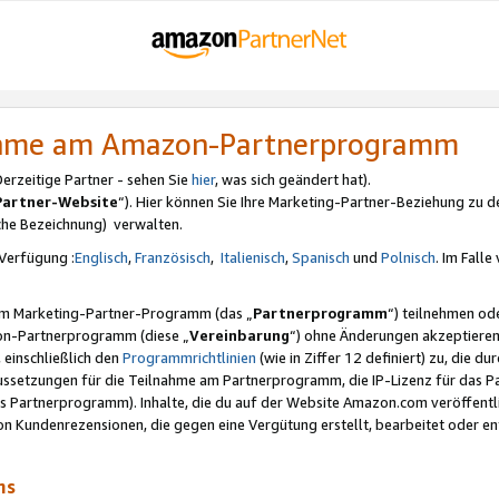
nahme am Amazon-Partnerprogramm
rzeitige Partner - sehen Sie
hier
, was sich geändert hat).
Partner-Website
“). Hier können Sie Ihre Marketing-Partner-Beziehung zu d
iche Bezeichnung) verwalten.
Verfügung :
Englisch
,
Französisch
,
Italienisch
,
Spanisch
und
Polnisch
. Im Fall
erem Marketing-Partner-Programm (das „
Partnerprogramm
“) teilnehmen od
on-Partnerprogramm (diese „
Vereinbarung
“) ohne Änderungen akzeptieren
 einschließlich den
Programmrichtlinien
(wie in Ziffer 12 definiert) zu, die 
raussetzungen für die Teilnahme am Partnerprogramm, die IP-Lizenz für das
s Partnerprogramm). Inhalte, die du auf der Website Amazon.com veröffentl
n Kundenrezensionen, die gegen eine Vergütung erstellt, bearbeitet oder ent
mms