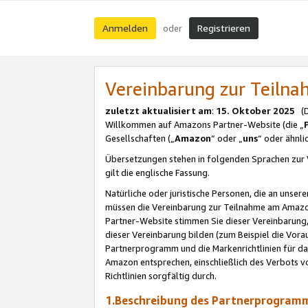
Anmelden
Registrieren
oder
Vereinbarung zur Teil
zuletzt aktualisiert am
:
15. Oktober 2025
(De
Willkommen auf Amazons Partner-Website (die „
Gesellschaften („
Amazon
“ oder „
uns
“ oder ähnl
Übersetzungen stehen in folgenden Sprachen zur 
gilt die englische Fassung.
Natürliche oder juristische Personen, die an uns
müssen die Vereinbarung zur Teilnahme am Amaz
Partner-Website stimmen Sie dieser Vereinbarung,
dieser Vereinbarung bilden (zum Beispiel die Vo
Partnerprogramm und die Markenrichtlinien für da
Amazon entsprechen, einschließlich des Verbots vo
Richtlinien sorgfältig durch.
1.Beschreibung des Partnerprogra