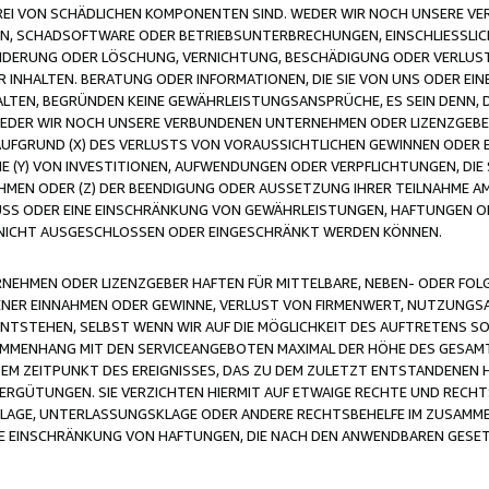
FREI VON SCHÄDLICHEN KOMPONENTEN SIND. WEDER WIR NOCH UNSERE 
VIREN, SCHADSOFTWARE ODER BETRIEBSUNTERBRECHUNGEN, EINSCHLIESSL
ÄNDERUNG ODER LÖSCHUNG, VERNICHTUNG, BESCHÄDIGUNG ODER VERLUST 
INHALTEN. BERATUNG ODER INFORMATIONEN, DIE SIE VON UNS ODER EIN
LTEN, BEGRÜNDEN KEINE GEWÄHRLEISTUNGSANSPRÜCHE, ES SEIN DENN, DI
WEDER WIR NOCH UNSERE VERBUNDENEN UNTERNEHMEN ODER LIZENZGEBE
FGRUND (X) DES VERLUSTS VON VORAUSSICHTLICHEN GEWINNEN ODER 
 (Y) VON INVESTITIONEN, AUFWENDUNGEN ODER VERPFLICHTUNGEN, DIE 
EN ODER (Z) DER BEENDIGUNG ODER AUSSETZUNG IHRER TEILNAHME A
LUSS ODER EINE EINSCHRÄNKUNG VON GEWÄHRLEISTUNGEN, HAFTUNGEN O
NICHT AUSGESCHLOSSEN ODER EINGESCHRÄNKT WERDEN KÖNNEN.
EHMEN ODER LIZENZGEBER HAFTEN FÜR MITTELBARE, NEBEN- ODER FOL
R EINNAHMEN ODER GEWINNE, VERLUST VON FIRMENWERT, NUTZUNGSAU
TSTEHEN, SELBST WENN WIR AUF DIE MÖGLICHKEIT DES AUFTRETENS S
MENHANG MIT DEN SERVICEANGEBOTEN MAXIMAL DER HÖHE DES GESAMT
M ZEITPUNKT DES EREIGNISSES, DAS ZU DEM ZULETZT ENTSTANDENEN 
ERGÜTUNGEN. SIE VERZICHTEN HIERMIT AUF ETWAIGE RECHTE UND RECHT
KLAGE, UNTERLASSUNGSKLAGE ODER ANDERE RECHTSBEHELFE IM ZUSAMME
NE EINSCHRÄNKUNG VON HAFTUNGEN, DIE NACH DEN ANWENDBAREN GESE