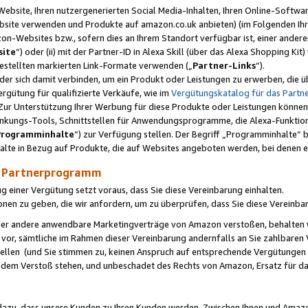
ebsite, Ihren nutzergenerierten Social Media-Inhalten, Ihren Online-Softwar
ebsite verwenden und Produkte auf amazon.co.uk anbieten) (im Folgenden Ihr
-Websites bzw., sofern dies an Ihrem Standort verfügbar ist, einer ander
ite
“) oder (ii) mit der Partner-ID in Alexa Skill (über das Alexa Shopping Ki
estellten markierten Link-Formate verwenden („
Partner-Links
“).
oder sich damit verbinden, um ein Produkt oder Leistungen zu erwerben, di
gütung für qualifizierte Verkäufe, wie im
Vergütungskatalog für das Part
Zur Unterstützung Ihrer Werbung für diese Produkte oder Leistungen können w
linkungs-Tools, Schnittstellen für Anwendungsprogramme, die Alexa-Funktion
Programminhalte
“) zur Verfügung stellen. Der Begriff „Programminhalte“ be
halte in Bezug auf Produkte, die auf Websites angeboten werden, bei denen 
as Partnerprogramm
einer Vergütung setzt voraus, dass Sie diese Vereinbarung einhalten.
ionen zu geben, die wir anfordern, um zu überprüfen, dass Sie diese Vereinba
oder andere anwendbare Marketingverträge von Amazon verstoßen, behalten w
 vor, sämtliche im Rahmen dieser Vereinbarung andernfalls an Sie zahlbare
tellen (und Sie stimmen zu, keinen Anspruch auf entsprechende Vergütungen
 dem Verstoß stehen, und unbeschadet des Rechts von Amazon, Ersatz für 
azu, dass unsere Kunden zu Ihren Kunden werden. Zwischen Ihnen und Amaz