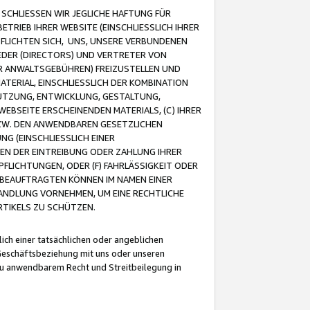
CHLIESSEN WIR JEGLICHE HAFTUNG FÜR
TRIEB IHRER WEBSITE (EINSCHLIESSLICH IHRER
FLICHTEN SICH, UNS, UNSERE VERBUNDENEN
EDER (DIRECTORS) UND VERTRETER VON
R ANWALTSGEBÜHREN) FREIZUSTELLEN UND
ATERIAL, EINSCHLIESSLICH DER KOMBINATION
NUTZUNG, ENTWICKLUNG, GESTALTUNG,
EBSEITE ERSCHEINENDEN MATERIALS, (C) IHRER
ZW. DEN ANWENDBAREN GESETZLICHEN
NG (EINSCHLIESSLICH EINER
BEN DER EINTREIBUNG ODER ZAHLUNG IHRER
LICHTUNGEN, ODER (F) FAHRLÄSSIGKEIT ODER
 BEAUFTRAGTEN KÖNNEN IM NAMEN EINER
HANDLUNG VORNEHMEN, UM EINE RECHTLICHE
TIKELS ZU SCHÜTZEN.
ich einer tatsächlichen oder angeblichen
Geschäftsbeziehung mit uns oder unseren
u anwendbarem Recht und Streitbeilegung in