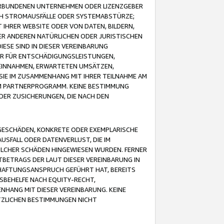
VERBUNDENEN UNTERNEHMEN ODER LIZENZGEBER
ICH STROMAUSFÄLLE ODER SYSTEMABSTÜRZE;
IHRER WEBSITE ODER VON DATEN, BILDERN,
ER ANDEREN NATÜRLICHEN ODER JURISTISCHEN
ESE SIND IN DIESER VEREINBARUNG
R FÜR ENTSCHÄDIGUNGSLEISTUNGEN,
EINNAHMEN, ERWARTETEN UMSÄTZEN,
SIE IM ZUSAMMENHANG MIT IHRER TEILNAHME AM
M PARTNERPROGRAMM. KEINE BESTIMMUNG
DER ZUSICHERUNGEN, DIE NACH DEN
GESCHÄDEN, KONKRETE ODER EXEMPLARISCHE
SFALL ODER DATENVERLUST, DIE IM
OLCHER SCHÄDEN HINGEWIESEN WURDEN. FERNER
BETRAGS DER LAUT DIESER VEREINBARUNG IN
HAFTUNGSANSPRUCH GEFÜHRT HAT, BEREITS
SBEHELFE NACH EQUITY-RECHT,
NHANG MIT DIESER VEREINBARUNG. KEINE
TZLICHEN BESTIMMUNGEN NICHT