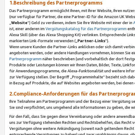
1.Beschreibung des Partnerprogramms
Das Partnerprogramm ermöglicht Ihnen, mit Ihrer Website, Ihren nutzer
(nur verfügbar für Partner, die eine Partner-ID für die Amazon UK We
„
Website
“) Geld zu verdienen, indem Sie Ihre Website mit einer der in
ist, einer anderen im
Vergütungskatalog für das Partnerprogramm
enth
Alexa Skill (über das Alexa Shopping Kit) verlinken. Entsprechende Lin
markierten Link-Formate verwenden („
Partner-Links
“).
Wenn unsere Kunden die Partner-Links anklicken oder sich damit verbi
angeboten werden, oder andere Handlungen vornehmen, können Sie eine
Partnerprogramm
näher beschrieben (und vorbehaltlich der dort festg
Produkte oder Leistungen können wir Ihnen Daten, Bilder, Texte, Linkfo
für Anwendungsprogramme, die Alexa-Funktionalität und weitere Inf
zur Verfügung stellen. Der Begriff „Programminhalte“ bezieht sich dabe
in Bezug auf Produkte, die auf Websites angeboten werden, bei denen 
2.Compliance-Anforderungen für das Partnerprog
Ihre Teilnahme am Partnerprogramm und der Bezug einer Vergütung setz
Sie sind verpflichtet, uns umgehend alle Informationen zu geben, die w
Für den Fall, dass Sie gegen diese Vereinbarung oder andere anwendba
uns zur Verfügung stehenden Rechten und Rechtsbehelfen, das Recht vo
Vergütungen ohne weitere Ankündigung (soweit nach geltendem Recht z
entsprechende Vergütungen zu haben) und zwar unabhängig davon, ob 