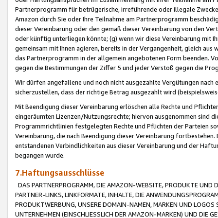
Partnerprogramm für betrügerische, irreführende oder illegale Zwecke
Amazon durch Sie oder Ihre Teilnahme am Partnerprogramm beschädig
dieser Vereinbarung oder den gemäß dieser Vereinbarung von den Vertr
oder künftig unterliegen könnte; (g) wenn wir diese Vereinbarung mit I
gemeinsam mit Ihnen agieren, bereits in der Vergangenheit, gleich aus
das Partnerprogramm in der allgemein angebotenen Form beenden. Vors
gegen die Bestimmungen der Ziffer 5 und jeder Verstoß gegen die Prog
Wir dürfen angefallene und noch nicht ausgezahlte Vergütungen nach 
sicherzustellen, dass der richtige Betrag ausgezahlt wird (beispielsw
Mit Beendigung dieser Vereinbarung erlöschen alle Rechte und Pflichte
eingeräumten Lizenzen/Nutzungsrechte; hiervon ausgenommen sind die in 
Programmrichtlinien festgelegten Rechte und Pflichten der Parteien sow
Vereinbarung, die nach Beendigung dieser Vereinbarung fortbestehen. D
entstandenen Verbindlichkeiten aus dieser Vereinbarung und der Haft
begangen wurde.
7.Haftungsausschlüsse
DAS PARTNERPROGRAMM, DIE AMAZON-WEBSITE, PRODUKTE UND DI
PARTNER-LINKS, LINKFORMATE, INHALTE, DIE ANWENDUNGSPROGR
PRODUKTWERBUNG, UNSERE DOMAIN-NAMEN, MARKEN UND LOGOS S
UNTERNEHMEN (EINSCHLIESSLICH DER AMAZON-MARKEN) UND DIE GE