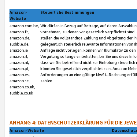
Amazon-
Steuerliche Bestimmungen
Website
amazon.com.be,
Wir dürfen in Bezug auf Beträge, auf deren Auszahlun
amazon.fr,
vornehmen, zu denen wir gesetzlich verpflichtet sind
amazon.de,
stellen die vollständige Zahlung und Abgeltung der 
audible.de,
gelegentlich steuerlich relevante Informationen von I
amazon.ie
Anfrage nicht vorlegen, können wir (kumulativ zu de
amazon.it,
Vergütung so lange einbehalten, bis Sie uns diese Inf
amazon.nl,
dass wir Sie betreffend nicht zur Einholung steuerlich 
amazon.pl,
könnten Sie gesetzlich verpflichtet sein, Amazon Meh
amazon.es,
Anforderungen an eine gültige MwSt.-Rechnung erfüllt
amazon.se,
zahlen.
amazon.co.uk,
audible.co.uk
ANHANG 4: DATENSCHUTZERKLÄRUNG FÜR DIE JEWE
Amazon-Website
Datenschutz