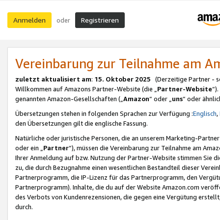
Anmelden
Registrieren
oder
Vereinbarung zur Teilnahme am 
zuletzt aktualisiert am
:
15. Oktober 2025
(Derzeitige Partner - 
Willkommen auf Amazons Partner-Website (die „
Partner-Website
“)
genannten Amazon-Gesellschaften („
Amazon
“ oder „
uns
“ oder ähnli
Übersetzungen stehen in folgenden Sprachen zur Verfügung :
Englisch
,
den Übersetzungen gilt die englische Fassung.
Natürliche oder juristische Personen, die an unserem Marketing-Partn
oder ein „
Partner
“), müssen die Vereinbarung zur Teilnahme am Ama
Ihrer Anmeldung auf bzw. Nutzung der Partner-Website stimmen Sie die
zu, die durch Bezugnahme einen wesentlichen Bestandteil dieser Verei
Partnerprogramm, die IP-Lizenz für das Partnerprogramm, den Vergütu
Partnerprogramm). Inhalte, die du auf der Website Amazon.com veröffe
des Verbots von Kundenrezensionen, die gegen eine Vergütung erstellt, 
durch.