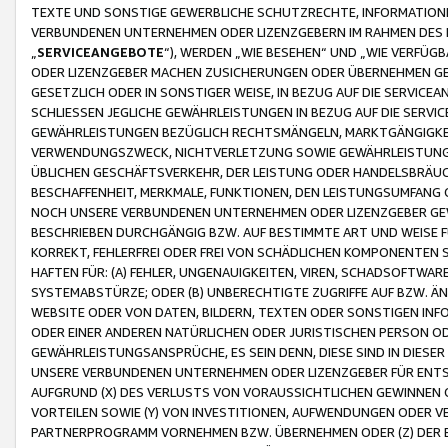
TEXTE UND SONSTIGE GEWERBLICHE SCHUTZRECHTE, INFORMATIONE
VERBUNDENEN UNTERNEHMEN ODER LIZENZGEBERN IM RAHMEN DES
„
SERVICEANGEBOTE
“), WERDEN „WIE BESEHEN“ UND „WIE VERFÜ
ODER LIZENZGEBER MACHEN ZUSICHERUNGEN ODER ÜBERNEHMEN GEW
GESETZLICH ODER IN SONSTIGER WEISE, IN BEZUG AUF DIE SERVI
SCHLIESSEN JEGLICHE GEWÄHRLEISTUNGEN IN BEZUG AUF DIE SERVI
GEWÄHRLEISTUNGEN BEZÜGLICH RECHTSMÄNGELN, MARKTGÄNGIGKEIT
VERWENDUNGSZWECK, NICHTVERLETZUNG SOWIE GEWÄHRLEISTUNGEN 
ÜBLICHEN GESCHÄFTSVERKEHR, DER LEISTUNG ODER HANDELSBRÄUCH
BESCHAFFENHEIT, MERKMALE, FUNKTIONEN, DEN LEISTUNGSUMFANG 
NOCH UNSERE VERBUNDENEN UNTERNEHMEN ODER LIZENZGEBER GEWÄ
BESCHRIEBEN DURCHGÄNGIG BZW. AUF BESTIMMTE ART UND WEISE
KORREKT, FEHLERFREI ODER FREI VON SCHÄDLICHEN KOMPONENTEN
HAFTEN FÜR: (A) FEHLER, UNGENAUIGKEITEN, VIREN, SCHADSOFTW
SYSTEMABSTÜRZE; ODER (B) UNBERECHTIGTE ZUGRIFFE AUF BZW. 
WEBSITE ODER VON DATEN, BILDERN, TEXTEN ODER SONSTIGEN INF
ODER EINER ANDEREN NATÜRLICHEN ODER JURISTISCHEN PERSON OD
GEWÄHRLEISTUNGSANSPRÜCHE, ES SEIN DENN, DIESE SIND IN DIES
UNSERE VERBUNDENEN UNTERNEHMEN ODER LIZENZGEBER FÜR EN
AUFGRUND (X) DES VERLUSTS VON VORAUSSICHTLICHEN GEWINNEN
VORTEILEN SOWIE (Y) VON INVESTITIONEN, AUFWENDUNGEN ODER VE
PARTNERPROGRAMM VORNEHMEN BZW. ÜBERNEHMEN ODER (Z) DER 