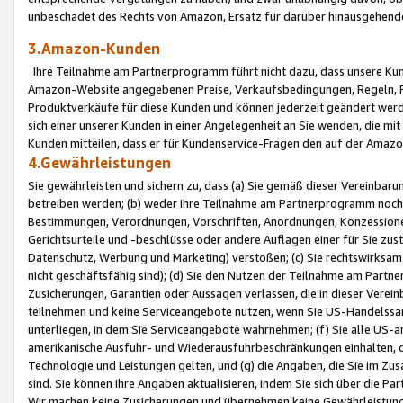
unbeschadet des Rechts von Amazon, Ersatz für darüber hinausgehen
3.Amazon-Kunden
Ihre Teilnahme am Partnerprogramm führt nicht dazu, dass unsere Kun
Amazon-Website angegebenen Preise, Verkaufsbedingungen, Regeln, Ri
Produktverkäufe für diese Kunden und können jederzeit geändert werde
sich einer unserer Kunden in einer Angelegenheit an Sie wenden, die 
Kunden mitteilen, dass er für Kundenservice-Fragen den auf der Ama
4.Gewährleistungen
Sie gewährleisten und sichern zu, dass (a) Sie gemäß dieser Vereinba
betreiben werden; (b) weder Ihre Teilnahme am Partnerprogramm noch d
Bestimmungen, Verordnungen, Vorschriften, Anordnungen, Konzessionen,
Gerichtsurteile und -beschlüsse oder andere Auflagen einer für Sie zu
Datenschutz, Werbung und Marketing) verstoßen; (c) Sie rechtswirksam 
nicht geschäftsfähig sind); (d) Sie den Nutzen der Teilnahme am Partne
Zusicherungen, Garantien oder Aussagen verlassen, die in dieser Verein
teilnehmen und keine Serviceangebote nutzen, wenn Sie US-Handelssa
unterliegen, in dem Sie Serviceangebote wahrnehmen; (f) Sie alle US
amerikanische Ausfuhr- und Wiederausfuhrbeschränkungen einhalten, 
Technologie und Leistungen gelten, und (g) die Angaben, die Sie im 
sind. Sie können Ihre Angaben aktualisieren, indem Sie sich über die 
Wir machen keine Zusicherungen und übernehmen keine Gewährleistun