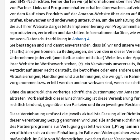
und SMS-Nachrichten. Ferner dürfen wir (a) Informationen über Ihre We
von Partner-Links und Programminhalten erhalten überwachen, aufzei
vor dem Kauf eines Produkts auf der Amazon-Website über einen auf Ih
prüfen, überwachen und anderweitig untersuchen, um die Einhaltung dies
die auf Ihrer Website dargestellte Implementierung von Programminhalt
reproduzieren, verbreiten und darstellen. Informationen darüber, wie w
Amazon-Datenschutzerklärung in
Anhang 4
.
Sie bestätigen und sind damit einverstanden, dass (a) wir und unsere 
(Traffic) anregen können, zu Bedingungen, die von den in dieser Vere
Unternehmen jederzeit (unmittelbar oder mittelbar) Websites oder Appl
Ihrer Website im Wettbewerb stehen, (c) ein Versäumnis unsererseits, I
Verzicht auf unser Recht darstellt, die betroffene oder eine andere B
Aktualisierungen, Handlungen und Zustimmungen, die wir ggf. im Rahme
vorgenommen bzw. erteilt werden und nur wirksam sind, wenn sie schri
Ohne die ausdrückliche vorherige schriftliche Zustimmung von Amazon
abtreten. Vorbehaltlich dieser Einschränkung ist diese Vereinbarung f
rechtlich bindend, gegenüber den Parteien und ihren jeweiligen Rech
Diese Vereinbarung umfasst die jeweils aktuellste Fassung aller Richtli
dieser Vereinbarung Bezug genommen wird und alle anderen Richtlinie
des Partnerprogramms zur Verfügung gestellt werden („
Programmric
verpflichten sich zu deren Einhaltung. Im Falle von Widersprüchen zwi
maßgeblich. Im Falle von Widersprüchen zwischen dieser Vereinbarun