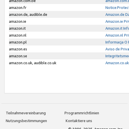
amazon.com.be
amazon.com.b
amazon.fr
Notice:Protec
amazon.de, audible.de
Amazon.de Da
amazon.ie
Amazon.ie Pri
amazon.it
Amazon.it Inf
amazon.nl
Amazon.nl Pri
amazon.pl
Informacja O
amazon.es
Aviso de Priv
amazon.se
Integritetsm
amazon.co.uk, audible.co.uk
Amazon.co.uk 
Teilnahmevereinbarung
Programmrichtlinien
Nutzungsbestimmungen
Kontaktiere uns