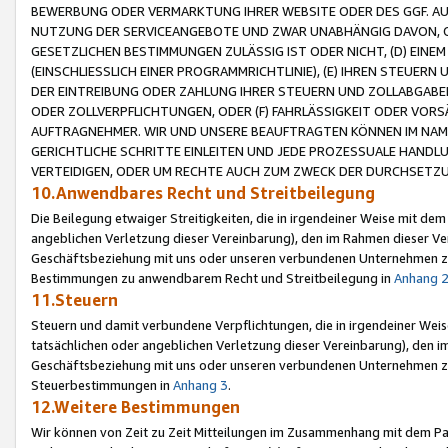
BEWERBUNG ODER VERMARKTUNG IHRER WEBSITE ODER DES GGF. AUF 
NUTZUNG DER SERVICEANGEBOTE UND ZWAR UNABHÄNGIG DAVON, O
GESETZLICHEN BESTIMMUNGEN ZULÄSSIG IST ODER NICHT, (D) EINE
(EINSCHLIESSLICH EINER PROGRAMMRICHTLINIE), (E) IHREN STEUER
DER EINTREIBUNG ODER ZAHLUNG IHRER STEUERN UND ZOLLABGAB
ODER ZOLLVERPFLICHTUNGEN, ODER (F) FAHRLÄSSIGKEIT ODER VORS
AUFTRAGNEHMER. WIR UND UNSERE BEAUFTRAGTEN KÖNNEN IM NAME
GERICHTLICHE SCHRITTE EINLEITEN UND JEDE PROZESSUALE HAND
VERTEIDIGEN, ODER UM RECHTE AUCH ZUM ZWECK DER DURCHSETZU
10.Anwendbares Recht und Streitbeilegung
Die Beilegung etwaiger Streitigkeiten, die in irgendeiner Weise mit de
angeblichen Verletzung dieser Vereinbarung), den im Rahmen dieser Ve
Geschäftsbeziehung mit uns oder unseren verbundenen Unternehmen zu
Bestimmungen zu anwendbarem Recht und Streitbeilegung in
Anhang 
11.Steuern
Steuern und damit verbundene Verpflichtungen, die in irgendeiner Wei
tatsächlichen oder angeblichen Verletzung dieser Vereinbarung), den 
Geschäftsbeziehung mit uns oder unseren verbundenen Unternehmen z
Steuerbestimmungen in
Anhang 3
.
12.Weitere Bestimmungen
Wir können von Zeit zu Zeit Mitteilungen im Zusammenhang mit dem Par