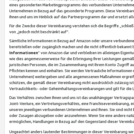
eines gesonderten Marketingprogramms des verbundenen Unternehmens
Unternehmen in Bezug auf das gesonderte Programm. Diese Vereinbarung
Ihnen und uns im Hinblick auf das Partnerprogramm dar und ersetzt al
Für die Zwecke dieser Vereinbarung verstehen sich die Begriffe „schließ
von „jedoch nicht beschränkt auf“.
Sämtliche Informationen in Bezug auf Amazon oder unsere verbunde
bereitstellen oder zugänglich machen und die nicht öffentlich bekannt bz
Informationen
“ von Amazon dar und verbleiben im alleinigen Eigent
wie dies angemessenerweise für die Erbringung Ihrer Leistungen gemäß d
juristischen Personen, die im Zusammenhang mit Ihrem Konto Zugriff au
Pflichten kennen und einhalten. Sie werden Vertrauliche Informationen 
Unternehmen) weitergeben und alle angemessenen Maßnahmen ergreifen
schützen, die gemäß dieser Vereinbarung nicht ausdrücklich zulässig is
Vertraulichkeits- oder Geheimhaltungsvereinbarungen und gilt für die
Das Verhältnis zwischen Ihnen und uns ist das unabhängiger Vertragspa
Joint-Venture, ein Vertretungsverhältnis, eine Franchisevereinbarung, 
unseren jeweiligen verbundenen Unternehmen und Ihnen. Sie sind ni
oder Zusagen abzugeben oder anzunehmen. Wenn Sie eine andere natürli
ermöglichen, Handlungen in Bezug auf den Gegenstand dieser Vereinbar
Ungeachtet anders lautender Bestimmungen in dieser Vereinbarung wird