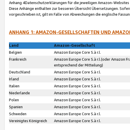
Anhang 4Datenschutzerklärungen für die jeweiligen Amazon-Websites
Diese Anhänge enthalten zur besseren Übersicht Übersetzungen. Sofe
vorgeschrieben ist, gilt im Falle von Abweichungen die englische Fass
ANHANG 1: AMAZON-GESELLSCHAFTEN UND AMAZO
Land
Amazon-Gesellschaft
Belgien
Amazon Europe Core S.à r.l.
Frankreich
Amazon Europe Core S.à r.l.(oder Amazon Fr
entsprechend der Mitteilung)
Deutschland
Amazon Europe Core S.à r.l.
Irland
Amazon Europe Core S.à r.l.
Italien
Amazon Europe Core S.à r.l.
Niederlande
Amazon Europe Core S.à r.l.
Polen
Amazon Europe Core S.à r.l.
Spanien
Amazon Europe Core S.à r.l.
Schweden
Amazon Europe Core S.à r.l.
Vereinigtes Königreich
Amazon Europe Core S.à r.l.