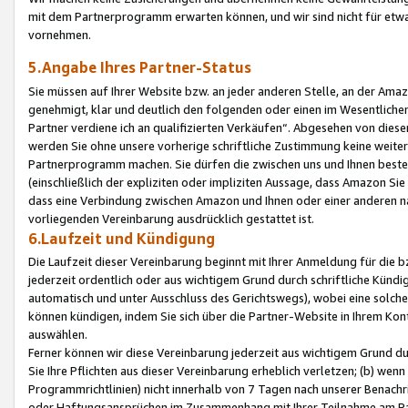
mit dem Partnerprogramm erwarten können, und wir sind nicht für etwa
vornehmen.
5.Angabe Ihres Partner-Status
Sie müssen auf Ihrer Website bzw. an jeder anderen Stelle, an der Am
genehmigt, klar und deutlich den folgenden oder einen im Wesentlichen
Partner verdiene ich an qualifizierten Verkäufen“. Abgesehen von die
werden Sie ohne unsere vorherige schriftliche Zustimmung keine weite
Partnerprogramm machen. Sie dürfen die zwischen uns und Ihnen best
(einschließlich der expliziten oder impliziten Aussage, dass Amazon Si
dass eine Verbindung zwischen Amazon und Ihnen oder einer anderen natü
vorliegenden Vereinbarung ausdrücklich gestattet ist.
6.Laufzeit und Kündigung
Die Laufzeit dieser Vereinbarung beginnt mit Ihrer Anmeldung für die 
jederzeit ordentlich oder aus wichtigem Grund durch schriftliche Kündi
automatisch und unter Ausschluss des Gerichtswegs), wobei eine solch
können kündigen, indem Sie sich über die Partner-Website in Ihrem Ko
auswählen.
Ferner können wir diese Vereinbarung jederzeit aus wichtigem Grund dur
Sie Ihre Pflichten aus dieser Vereinbarung erheblich verletzen; (b) wen
Programmrichtlinien) nicht innerhalb von 7 Tagen nach unserer Benachr
oder Haftungsansprüchen im Zusammenhang mit Ihrer Teilnahme am Pa