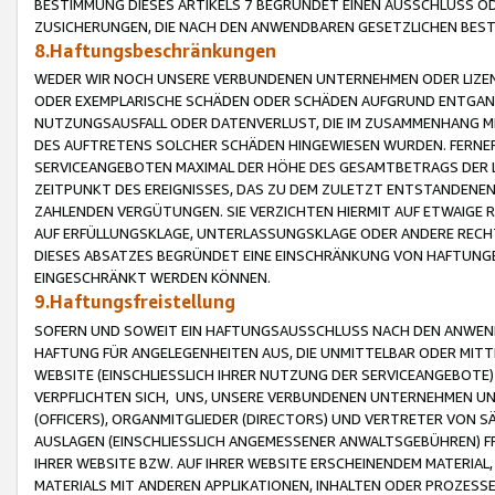
BESTIMMUNG DIESES ARTIKELS 7 BEGRÜNDET EINEN AUSSCHLUSS 
ZUSICHERUNGEN, DIE NACH DEN ANWENDBAREN GESETZLICHEN BE
8.Haftungsbeschränkungen
WEDER WIR NOCH UNSERE VERBUNDENEN UNTERNEHMEN ODER LIZEN
ODER EXEMPLARISCHE SCHÄDEN ODER SCHÄDEN AUFGRUND ENTGANG
NUTZUNGSAUSFALL ODER DATENVERLUST, DIE IM ZUSAMMENHANG MI
DES AUFTRETENS SOLCHER SCHÄDEN HINGEWIESEN WURDEN. FERN
SERVICEANGEBOTEN MAXIMAL DER HÖHE DES GESAMTBETRAGS DER 
ZEITPUNKT DES EREIGNISSES, DAS ZU DEM ZULETZT ENTSTANDENE
ZAHLENDEN VERGÜTUNGEN. SIE VERZICHTEN HIERMIT AUF ETWAIGE 
AUF ERFÜLLUNGSKLAGE, UNTERLASSUNGSKLAGE ODER ANDERE RECHT
DIESES ABSATZES BEGRÜNDET EINE EINSCHRÄNKUNG VON HAFTUNG
EINGESCHRÄNKT WERDEN KÖNNEN.
9.Haftungsfreistellung
SOFERN UND SOWEIT EIN HAFTUNGSAUSSCHLUSS NACH DEN ANWENDB
HAFTUNG FÜR ANGELEGENHEITEN AUS, DIE UNMITTELBAR ODER MITT
WEBSITE (EINSCHLIESSLICH IHRER NUTZUNG DER SERVICEANGEBOTE)
VERPFLICHTEN SICH, UNS, UNSERE VERBUNDENEN UNTERNEHMEN UN
(OFFICERS), ORGANMITGLIEDER (DIRECTORS) UND VERTRETER VON 
AUSLAGEN (EINSCHLIESSLICH ANGEMESSENER ANWALTSGEBÜHREN) FR
IHRER WEBSITE BZW. AUF IHRER WEBSITE ERSCHEINENDEM MATERIAL
MATERIALS MIT ANDEREN APPLIKATIONEN, INHALTEN ODER PROZESSE