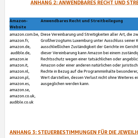
ANHANG 2: ANWENDBARES RECHT UND STRE
Amazon-
Anwendbares Recht und Streitbeilegung
Website
amazon.com.be,
Diese Vereinbarung und Streitigkeiten aller Art, die 
amazon.fr,
Großherzogtums Luxemburg unter Ausschluss seiner Kol
amazon.de,
ausschließlichen Zuständigkeit der Gerichte im Geri
audible.de,
dieser Vereinbarung kann Amazon bei einem zuständig
amazon.ie
Rechtsschutz wegen einer tatsächlichen oder angebli
amazon.it,
Amazon oder einer anderen natürlichen oder juristisc
amazon.nl,
Rechte in Bezug auf die Programminhalte besonderer,
amazon.pl,
Wert darstellen, dessen Verlust nicht ohne Weiteres e
amazon.es,
ausgeglichen werden kann.
amazon.se,
amazon.co.uk,
audible.co.uk
ANHANG 3: STEUERBESTIMMUNGEN FÜR DIE JEWEIL