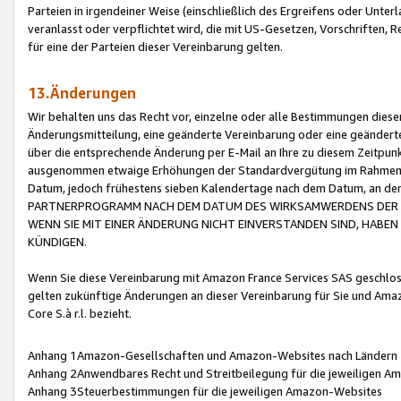
Parteien in irgendeiner Weise (einschließlich des Ergreifens oder Unt
veranlasst oder verpflichtet wird, die mit US-Gesetzen, Vorschriften,
für eine der Parteien dieser Vereinbarung gelten.
13.Änderungen
Wir behalten uns das Recht vor, einzelne oder alle Bestimmungen diese
Änderungsmitteilung, eine geänderte Vereinbarung oder eine geänderte 
über die entsprechende Änderung per E-Mail an Ihre zu diesem Zeitpun
ausgenommen etwaige Erhöhungen der Standardvergütung im Rahmen
Datum, jedoch frühestens sieben Kalendertage nach dem Datum, an de
PARTNERPROGRAMM NACH DEM DATUM DES WIRKSAMWERDENS DER Ä
WENN SIE MIT EINER ÄNDERUNG NICHT EINVERSTANDEN SIND, HABEN S
KÜNDIGEN.
Wenn Sie diese Vereinbarung mit Amazon France Services SAS geschlo
gelten zukünftige Änderungen an dieser Vereinbarung für Sie und Ama
Core S.à r.l. bezieht.
Anhang 1Amazon-Gesellschaften und Amazon-Websites nach Ländern
Anhang 2Anwendbares Recht und Streitbeilegung für die jeweiligen 
Anhang 3Steuerbestimmungen für die jeweiligen Amazon-Websites