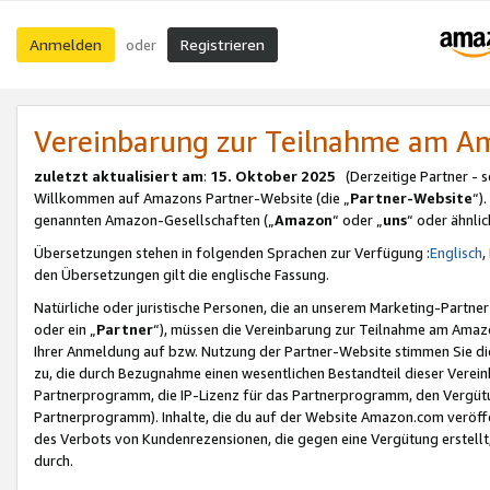
Anmelden
Registrieren
oder
Vereinbarung zur Teilnahme am 
zuletzt aktualisiert am
:
15. Oktober 2025
(Derzeitige Partner - 
Willkommen auf Amazons Partner-Website (die „
Partner-Website
“)
genannten Amazon-Gesellschaften („
Amazon
“ oder „
uns
“ oder ähnli
Übersetzungen stehen in folgenden Sprachen zur Verfügung :
Englisch
,
den Übersetzungen gilt die englische Fassung.
Natürliche oder juristische Personen, die an unserem Marketing-Partn
oder ein „
Partner
“), müssen die Vereinbarung zur Teilnahme am Ama
Ihrer Anmeldung auf bzw. Nutzung der Partner-Website stimmen Sie die
zu, die durch Bezugnahme einen wesentlichen Bestandteil dieser Verei
Partnerprogramm, die IP-Lizenz für das Partnerprogramm, den Vergütu
Partnerprogramm). Inhalte, die du auf der Website Amazon.com veröffe
des Verbots von Kundenrezensionen, die gegen eine Vergütung erstellt, 
durch.