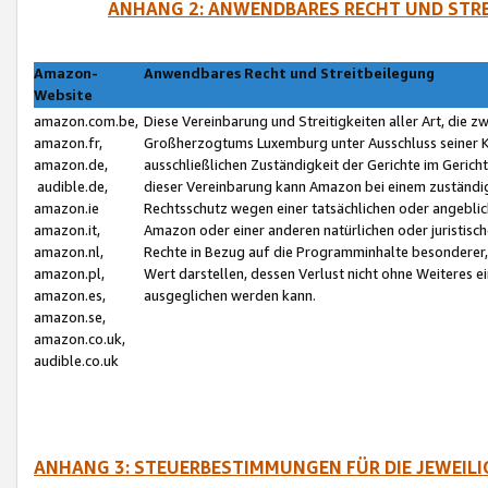
ANHANG 2: ANWENDBARES RECHT UND STRE
Amazon-
Anwendbares Recht und Streitbeilegung
Website
amazon.com.be,
Diese Vereinbarung und Streitigkeiten aller Art, die 
amazon.fr,
Großherzogtums Luxemburg unter Ausschluss seiner Kol
amazon.de,
ausschließlichen Zuständigkeit der Gerichte im Geri
audible.de,
dieser Vereinbarung kann Amazon bei einem zuständig
amazon.ie
Rechtsschutz wegen einer tatsächlichen oder angebli
amazon.it,
Amazon oder einer anderen natürlichen oder juristisc
amazon.nl,
Rechte in Bezug auf die Programminhalte besonderer,
amazon.pl,
Wert darstellen, dessen Verlust nicht ohne Weiteres e
amazon.es,
ausgeglichen werden kann.
amazon.se,
amazon.co.uk,
audible.co.uk
ANHANG 3: STEUERBESTIMMUNGEN FÜR DIE JEWEIL