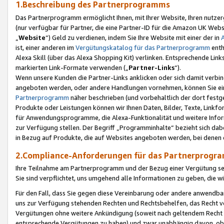
1.Beschreibung des Partnerprogramms
Das Partnerprogramm ermöglicht Ihnen, mit Ihrer Website, Ihren nutzer
(nur verfügbar für Partner, die eine Partner-ID für die Amazon UK We
„
Website
“) Geld zu verdienen, indem Sie Ihre Website mit einer der in
ist, einer anderen im
Vergütungskatalog für das Partnerprogramm
enth
Alexa Skill (über das Alexa Shopping Kit) verlinken. Entsprechende Lin
markierten Link-Formate verwenden („
Partner-Links
“).
Wenn unsere Kunden die Partner-Links anklicken oder sich damit verbi
angeboten werden, oder andere Handlungen vornehmen, können Sie eine
Partnerprogramm
näher beschrieben (und vorbehaltlich der dort festg
Produkte oder Leistungen können wir Ihnen Daten, Bilder, Texte, Linkfo
für Anwendungsprogramme, die Alexa-Funktionalität und weitere Inf
zur Verfügung stellen. Der Begriff „Programminhalte“ bezieht sich dabe
in Bezug auf Produkte, die auf Websites angeboten werden, bei denen 
2.Compliance-Anforderungen für das Partnerprog
Ihre Teilnahme am Partnerprogramm und der Bezug einer Vergütung setz
Sie sind verpflichtet, uns umgehend alle Informationen zu geben, die w
Für den Fall, dass Sie gegen diese Vereinbarung oder andere anwendba
uns zur Verfügung stehenden Rechten und Rechtsbehelfen, das Recht vo
Vergütungen ohne weitere Ankündigung (soweit nach geltendem Recht z
entsprechende Vergütungen zu haben) und zwar unabhängig davon, ob 