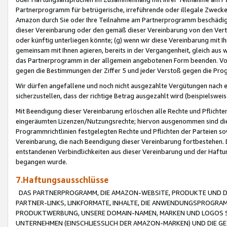
Partnerprogramm für betrügerische, irreführende oder illegale Zwecke
Amazon durch Sie oder Ihre Teilnahme am Partnerprogramm beschädig
dieser Vereinbarung oder den gemäß dieser Vereinbarung von den Vertr
oder künftig unterliegen könnte; (g) wenn wir diese Vereinbarung mit I
gemeinsam mit Ihnen agieren, bereits in der Vergangenheit, gleich aus
das Partnerprogramm in der allgemein angebotenen Form beenden. Vors
gegen die Bestimmungen der Ziffer 5 und jeder Verstoß gegen die Prog
Wir dürfen angefallene und noch nicht ausgezahlte Vergütungen nach 
sicherzustellen, dass der richtige Betrag ausgezahlt wird (beispielsw
Mit Beendigung dieser Vereinbarung erlöschen alle Rechte und Pflichte
eingeräumten Lizenzen/Nutzungsrechte; hiervon ausgenommen sind die in 
Programmrichtlinien festgelegten Rechte und Pflichten der Parteien sow
Vereinbarung, die nach Beendigung dieser Vereinbarung fortbestehen. D
entstandenen Verbindlichkeiten aus dieser Vereinbarung und der Haft
begangen wurde.
7.Haftungsausschlüsse
DAS PARTNERPROGRAMM, DIE AMAZON-WEBSITE, PRODUKTE UND DI
PARTNER-LINKS, LINKFORMATE, INHALTE, DIE ANWENDUNGSPROGR
PRODUKTWERBUNG, UNSERE DOMAIN-NAMEN, MARKEN UND LOGOS S
UNTERNEHMEN (EINSCHLIESSLICH DER AMAZON-MARKEN) UND DIE GE