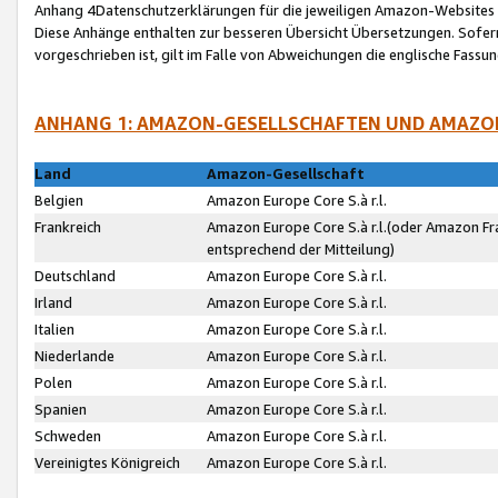
Anhang 4Datenschutzerklärungen für die jeweiligen Amazon-Websites
Diese Anhänge enthalten zur besseren Übersicht Übersetzungen. Sofe
vorgeschrieben ist, gilt im Falle von Abweichungen die englische Fass
ANHANG 1: AMAZON-GESELLSCHAFTEN UND AMAZO
Land
Amazon-Gesellschaft
Belgien
Amazon Europe Core S.à r.l.
Frankreich
Amazon Europe Core S.à r.l.(oder Amazon Fr
entsprechend der Mitteilung)
Deutschland
Amazon Europe Core S.à r.l.
Irland
Amazon Europe Core S.à r.l.
Italien
Amazon Europe Core S.à r.l.
Niederlande
Amazon Europe Core S.à r.l.
Polen
Amazon Europe Core S.à r.l.
Spanien
Amazon Europe Core S.à r.l.
Schweden
Amazon Europe Core S.à r.l.
Vereinigtes Königreich
Amazon Europe Core S.à r.l.