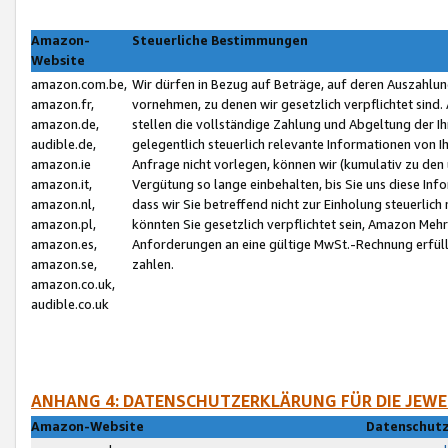
Amazon-
Steuerliche Bestimmungen
Website
amazon.com.be,
Wir dürfen in Bezug auf Beträge, auf deren Auszahlun
amazon.fr,
vornehmen, zu denen wir gesetzlich verpflichtet sind
amazon.de,
stellen die vollständige Zahlung und Abgeltung der 
audible.de,
gelegentlich steuerlich relevante Informationen von I
amazon.ie
Anfrage nicht vorlegen, können wir (kumulativ zu de
amazon.it,
Vergütung so lange einbehalten, bis Sie uns diese Inf
amazon.nl,
dass wir Sie betreffend nicht zur Einholung steuerlich 
amazon.pl,
könnten Sie gesetzlich verpflichtet sein, Amazon Meh
amazon.es,
Anforderungen an eine gültige MwSt.-Rechnung erfüllt
amazon.se,
zahlen.
amazon.co.uk,
audible.co.uk
ANHANG 4: DATENSCHUTZERKLÄRUNG FÜR DIE JEWE
Amazon-Website
Datenschutz