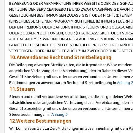
BEWERBUNG ODER VERMARKTUNG IHRER WEBSITE ODER DES GGF. AUF 
NUTZUNG DER SERVICEANGEBOTE UND ZWAR UNABHÄNGIG DAVON, O
GESETZLICHEN BESTIMMUNGEN ZULÄSSIG IST ODER NICHT, (D) EINE
(EINSCHLIESSLICH EINER PROGRAMMRICHTLINIE), (E) IHREN STEUER
DER EINTREIBUNG ODER ZAHLUNG IHRER STEUERN UND ZOLLABGAB
ODER ZOLLVERPFLICHTUNGEN, ODER (F) FAHRLÄSSIGKEIT ODER VORS
AUFTRAGNEHMER. WIR UND UNSERE BEAUFTRAGTEN KÖNNEN IM NAME
GERICHTLICHE SCHRITTE EINLEITEN UND JEDE PROZESSUALE HAND
VERTEIDIGEN, ODER UM RECHTE AUCH ZUM ZWECK DER DURCHSETZU
10.Anwendbares Recht und Streitbeilegung
Die Beilegung etwaiger Streitigkeiten, die in irgendeiner Weise mit de
angeblichen Verletzung dieser Vereinbarung), den im Rahmen dieser Ve
Geschäftsbeziehung mit uns oder unseren verbundenen Unternehmen zu
Bestimmungen zu anwendbarem Recht und Streitbeilegung in
Anhang 
11.Steuern
Steuern und damit verbundene Verpflichtungen, die in irgendeiner Wei
tatsächlichen oder angeblichen Verletzung dieser Vereinbarung), den 
Geschäftsbeziehung mit uns oder unseren verbundenen Unternehmen z
Steuerbestimmungen in
Anhang 3
.
12.Weitere Bestimmungen
Wir können von Zeit zu Zeit Mitteilungen im Zusammenhang mit dem Par