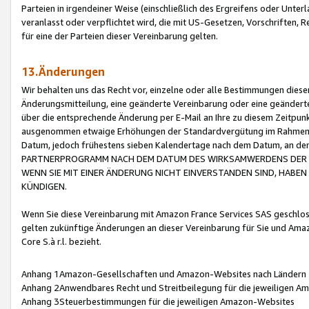
Parteien in irgendeiner Weise (einschließlich des Ergreifens oder Unt
veranlasst oder verpflichtet wird, die mit US-Gesetzen, Vorschriften,
für eine der Parteien dieser Vereinbarung gelten.
13.Änderungen
Wir behalten uns das Recht vor, einzelne oder alle Bestimmungen diese
Änderungsmitteilung, eine geänderte Vereinbarung oder eine geänderte 
über die entsprechende Änderung per E-Mail an Ihre zu diesem Zeitpun
ausgenommen etwaige Erhöhungen der Standardvergütung im Rahmen
Datum, jedoch frühestens sieben Kalendertage nach dem Datum, an de
PARTNERPROGRAMM NACH DEM DATUM DES WIRKSAMWERDENS DER Ä
WENN SIE MIT EINER ÄNDERUNG NICHT EINVERSTANDEN SIND, HABEN S
KÜNDIGEN.
Wenn Sie diese Vereinbarung mit Amazon France Services SAS geschlo
gelten zukünftige Änderungen an dieser Vereinbarung für Sie und Ama
Core S.à r.l. bezieht.
Anhang 1Amazon-Gesellschaften und Amazon-Websites nach Ländern
Anhang 2Anwendbares Recht und Streitbeilegung für die jeweiligen 
Anhang 3Steuerbestimmungen für die jeweiligen Amazon-Websites