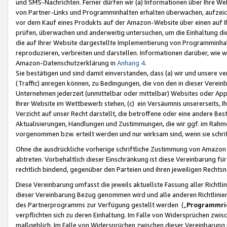
und SMS-Nachrichten. Ferner dürfen wir (a) Informationen über Ihre We
von Partner-Links und Programminhalten erhalten überwachen, aufzei
vor dem Kauf eines Produkts auf der Amazon-Website über einen auf Ih
prüfen, überwachen und anderweitig untersuchen, um die Einhaltung dies
die auf Ihrer Website dargestellte Implementierung von Programminhalt
reproduzieren, verbreiten und darstellen. Informationen darüber, wie w
Amazon-Datenschutzerklärung in
Anhang 4
.
Sie bestätigen und sind damit einverstanden, dass (a) wir und unsere 
(Traffic) anregen können, zu Bedingungen, die von den in dieser Vere
Unternehmen jederzeit (unmittelbar oder mittelbar) Websites oder Appl
Ihrer Website im Wettbewerb stehen, (c) ein Versäumnis unsererseits, I
Verzicht auf unser Recht darstellt, die betroffene oder eine andere B
Aktualisierungen, Handlungen und Zustimmungen, die wir ggf. im Rahme
vorgenommen bzw. erteilt werden und nur wirksam sind, wenn sie schri
Ohne die ausdrückliche vorherige schriftliche Zustimmung von Amazon
abtreten. Vorbehaltlich dieser Einschränkung ist diese Vereinbarung f
rechtlich bindend, gegenüber den Parteien und ihren jeweiligen Rech
Diese Vereinbarung umfasst die jeweils aktuellste Fassung aller Richtli
dieser Vereinbarung Bezug genommen wird und alle anderen Richtlinie
des Partnerprogramms zur Verfügung gestellt werden („
Programmric
verpflichten sich zu deren Einhaltung. Im Falle von Widersprüchen zwi
maßgeblich. Im Falle von Widersprüchen zwischen dieser Vereinbarun