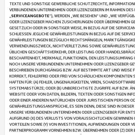
TEXTE UND SONSTIGE GEWERBLICHE SCHUTZRECHTE, INFORMATIONE
VERBUNDENEN UNTERNEHMEN ODER LIZENZGEBERN IM RAHMEN DES
„
SERVICEANGEBOTE
“), WERDEN „WIE BESEHEN“ UND „WIE VERFÜ
ODER LIZENZGEBER MACHEN ZUSICHERUNGEN ODER ÜBERNEHMEN GEW
GESETZLICH ODER IN SONSTIGER WEISE, IN BEZUG AUF DIE SERVI
SCHLIESSEN JEGLICHE GEWÄHRLEISTUNGEN IN BEZUG AUF DIE SERVI
GEWÄHRLEISTUNGEN BEZÜGLICH RECHTSMÄNGELN, MARKTGÄNGIGKEIT
VERWENDUNGSZWECK, NICHTVERLETZUNG SOWIE GEWÄHRLEISTUNGEN 
ÜBLICHEN GESCHÄFTSVERKEHR, DER LEISTUNG ODER HANDELSBRÄUCH
BESCHAFFENHEIT, MERKMALE, FUNKTIONEN, DEN LEISTUNGSUMFANG 
NOCH UNSERE VERBUNDENEN UNTERNEHMEN ODER LIZENZGEBER GEWÄ
BESCHRIEBEN DURCHGÄNGIG BZW. AUF BESTIMMTE ART UND WEISE
KORREKT, FEHLERFREI ODER FREI VON SCHÄDLICHEN KOMPONENTEN
HAFTEN FÜR: (A) FEHLER, UNGENAUIGKEITEN, VIREN, SCHADSOFTW
SYSTEMABSTÜRZE; ODER (B) UNBERECHTIGTE ZUGRIFFE AUF BZW. 
WEBSITE ODER VON DATEN, BILDERN, TEXTEN ODER SONSTIGEN INF
ODER EINER ANDEREN NATÜRLICHEN ODER JURISTISCHEN PERSON OD
GEWÄHRLEISTUNGSANSPRÜCHE, ES SEIN DENN, DIESE SIND IN DIES
UNSERE VERBUNDENEN UNTERNEHMEN ODER LIZENZGEBER FÜR EN
AUFGRUND (X) DES VERLUSTS VON VORAUSSICHTLICHEN GEWINNEN
VORTEILEN SOWIE (Y) VON INVESTITIONEN, AUFWENDUNGEN ODER VE
PARTNERPROGRAMM VORNEHMEN BZW. ÜBERNEHMEN ODER (Z) DER 