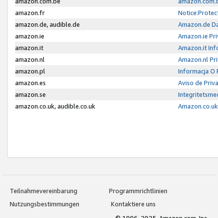
amazon.com.be
amazon.com.b
amazon.fr
Notice:Protec
amazon.de, audible.de
Amazon.de Da
amazon.ie
Amazon.ie Pri
amazon.it
Amazon.it Inf
amazon.nl
Amazon.nl Pri
amazon.pl
Informacja O
amazon.es
Aviso de Priv
amazon.se
Integritetsm
amazon.co.uk, audible.co.uk
Amazon.co.uk 
Teilnahmevereinbarung
Programmrichtlinien
Nutzungsbestimmungen
Kontaktiere uns