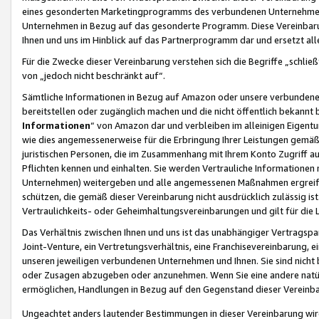
eines gesonderten Marketingprogramms des verbundenen Unternehmens
Unternehmen in Bezug auf das gesonderte Programm. Diese Vereinbarung
Ihnen und uns im Hinblick auf das Partnerprogramm dar und ersetzt al
Für die Zwecke dieser Vereinbarung verstehen sich die Begriffe „schließ
von „jedoch nicht beschränkt auf“.
Sämtliche Informationen in Bezug auf Amazon oder unsere verbunde
bereitstellen oder zugänglich machen und die nicht öffentlich bekannt bz
Informationen
“ von Amazon dar und verbleiben im alleinigen Eigent
wie dies angemessenerweise für die Erbringung Ihrer Leistungen gemäß d
juristischen Personen, die im Zusammenhang mit Ihrem Konto Zugriff au
Pflichten kennen und einhalten. Sie werden Vertrauliche Informationen 
Unternehmen) weitergeben und alle angemessenen Maßnahmen ergreifen
schützen, die gemäß dieser Vereinbarung nicht ausdrücklich zulässig is
Vertraulichkeits- oder Geheimhaltungsvereinbarungen und gilt für die
Das Verhältnis zwischen Ihnen und uns ist das unabhängiger Vertragspa
Joint-Venture, ein Vertretungsverhältnis, eine Franchisevereinbarung, 
unseren jeweiligen verbundenen Unternehmen und Ihnen. Sie sind ni
oder Zusagen abzugeben oder anzunehmen. Wenn Sie eine andere natürli
ermöglichen, Handlungen in Bezug auf den Gegenstand dieser Vereinbar
Ungeachtet anders lautender Bestimmungen in dieser Vereinbarung wird