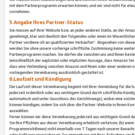
mit dem Partnerprogramm erwarten können, und wir sind nicht für etwa
vornehmen.
5.Angabe Ihres Partner-Status
Sie müssen auf Ihrer Website bzw. an jeder anderen Stelle, an der Am
genehmigt, klar und deutlich den folgenden oder einen im Wesentlichen
Partner verdiene ich an qualifizierten Verkäufen“. Abgesehen von die
werden Sie ohne unsere vorherige schriftliche Zustimmung keine weite
Partnerprogramm machen. Sie dürfen die zwischen uns und Ihnen best
(einschließlich der expliziten oder impliziten Aussage, dass Amazon Si
dass eine Verbindung zwischen Amazon und Ihnen oder einer anderen natü
vorliegenden Vereinbarung ausdrücklich gestattet ist.
6.Laufzeit und Kündigung
Die Laufzeit dieser Vereinbarung beginnt mit Ihrer Anmeldung für die 
jederzeit ordentlich oder aus wichtigem Grund durch schriftliche Kündi
automatisch und unter Ausschluss des Gerichtswegs), wobei eine solch
können kündigen, indem Sie sich über die Partner-Website in Ihrem Ko
auswählen.
Ferner können wir diese Vereinbarung jederzeit aus wichtigem Grund dur
Sie Ihre Pflichten aus dieser Vereinbarung erheblich verletzen; (b) wen
Programmrichtlinien) nicht innerhalb von 7 Tagen nach unserer Benachr
oder Haftungsansprüchen im Zusammenhang mit Ihrer Teilnahme am Pa