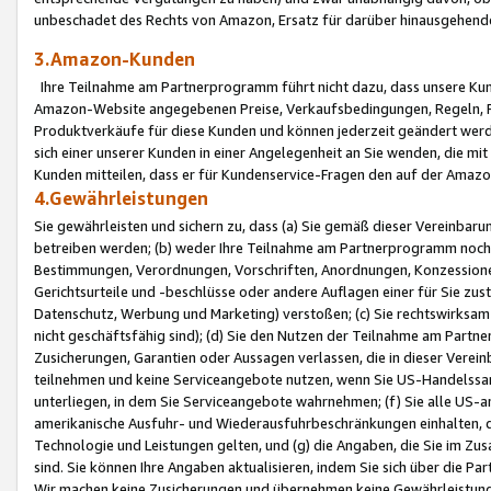
unbeschadet des Rechts von Amazon, Ersatz für darüber hinausgehen
3.Amazon-Kunden
Ihre Teilnahme am Partnerprogramm führt nicht dazu, dass unsere Kun
Amazon-Website angegebenen Preise, Verkaufsbedingungen, Regeln, Ri
Produktverkäufe für diese Kunden und können jederzeit geändert werde
sich einer unserer Kunden in einer Angelegenheit an Sie wenden, die 
Kunden mitteilen, dass er für Kundenservice-Fragen den auf der Ama
4.Gewährleistungen
Sie gewährleisten und sichern zu, dass (a) Sie gemäß dieser Vereinba
betreiben werden; (b) weder Ihre Teilnahme am Partnerprogramm noch d
Bestimmungen, Verordnungen, Vorschriften, Anordnungen, Konzessionen,
Gerichtsurteile und -beschlüsse oder andere Auflagen einer für Sie zu
Datenschutz, Werbung und Marketing) verstoßen; (c) Sie rechtswirksam 
nicht geschäftsfähig sind); (d) Sie den Nutzen der Teilnahme am Partne
Zusicherungen, Garantien oder Aussagen verlassen, die in dieser Verein
teilnehmen und keine Serviceangebote nutzen, wenn Sie US-Handelssa
unterliegen, in dem Sie Serviceangebote wahrnehmen; (f) Sie alle US
amerikanische Ausfuhr- und Wiederausfuhrbeschränkungen einhalten, 
Technologie und Leistungen gelten, und (g) die Angaben, die Sie im 
sind. Sie können Ihre Angaben aktualisieren, indem Sie sich über die 
Wir machen keine Zusicherungen und übernehmen keine Gewährleistun