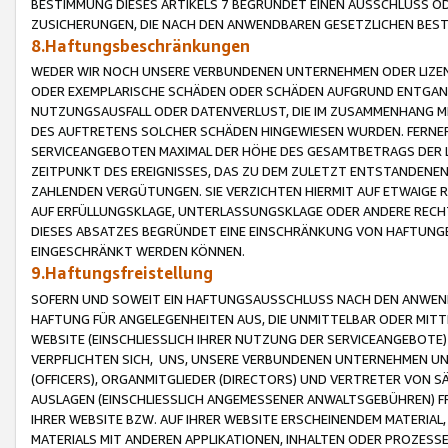
BESTIMMUNG DIESES ARTIKELS 7 BEGRÜNDET EINEN AUSSCHLUSS 
ZUSICHERUNGEN, DIE NACH DEN ANWENDBAREN GESETZLICHEN BE
8.Haftungsbeschränkungen
WEDER WIR NOCH UNSERE VERBUNDENEN UNTERNEHMEN ODER LIZEN
ODER EXEMPLARISCHE SCHÄDEN ODER SCHÄDEN AUFGRUND ENTGANG
NUTZUNGSAUSFALL ODER DATENVERLUST, DIE IM ZUSAMMENHANG MI
DES AUFTRETENS SOLCHER SCHÄDEN HINGEWIESEN WURDEN. FERN
SERVICEANGEBOTEN MAXIMAL DER HÖHE DES GESAMTBETRAGS DER 
ZEITPUNKT DES EREIGNISSES, DAS ZU DEM ZULETZT ENTSTANDENE
ZAHLENDEN VERGÜTUNGEN. SIE VERZICHTEN HIERMIT AUF ETWAIGE 
AUF ERFÜLLUNGSKLAGE, UNTERLASSUNGSKLAGE ODER ANDERE RECHT
DIESES ABSATZES BEGRÜNDET EINE EINSCHRÄNKUNG VON HAFTUNG
EINGESCHRÄNKT WERDEN KÖNNEN.
9.Haftungsfreistellung
SOFERN UND SOWEIT EIN HAFTUNGSAUSSCHLUSS NACH DEN ANWENDB
HAFTUNG FÜR ANGELEGENHEITEN AUS, DIE UNMITTELBAR ODER MITT
WEBSITE (EINSCHLIESSLICH IHRER NUTZUNG DER SERVICEANGEBOTE)
VERPFLICHTEN SICH, UNS, UNSERE VERBUNDENEN UNTERNEHMEN UN
(OFFICERS), ORGANMITGLIEDER (DIRECTORS) UND VERTRETER VON 
AUSLAGEN (EINSCHLIESSLICH ANGEMESSENER ANWALTSGEBÜHREN) FR
IHRER WEBSITE BZW. AUF IHRER WEBSITE ERSCHEINENDEM MATERIAL
MATERIALS MIT ANDEREN APPLIKATIONEN, INHALTEN ODER PROZESSE