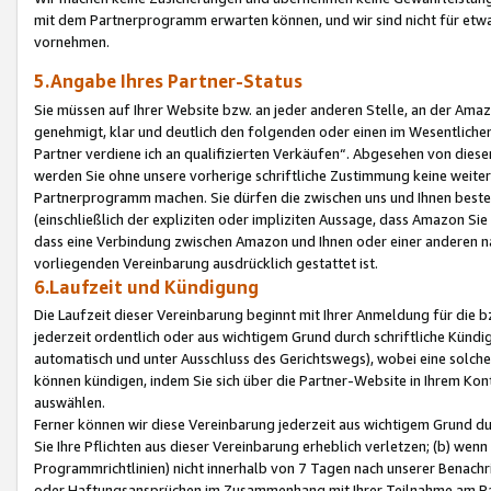
mit dem Partnerprogramm erwarten können, und wir sind nicht für etwa
vornehmen.
5.Angabe Ihres Partner-Status
Sie müssen auf Ihrer Website bzw. an jeder anderen Stelle, an der Am
genehmigt, klar und deutlich den folgenden oder einen im Wesentlichen
Partner verdiene ich an qualifizierten Verkäufen“. Abgesehen von die
werden Sie ohne unsere vorherige schriftliche Zustimmung keine weite
Partnerprogramm machen. Sie dürfen die zwischen uns und Ihnen best
(einschließlich der expliziten oder impliziten Aussage, dass Amazon Si
dass eine Verbindung zwischen Amazon und Ihnen oder einer anderen natü
vorliegenden Vereinbarung ausdrücklich gestattet ist.
6.Laufzeit und Kündigung
Die Laufzeit dieser Vereinbarung beginnt mit Ihrer Anmeldung für die 
jederzeit ordentlich oder aus wichtigem Grund durch schriftliche Kündi
automatisch und unter Ausschluss des Gerichtswegs), wobei eine solch
können kündigen, indem Sie sich über die Partner-Website in Ihrem Ko
auswählen.
Ferner können wir diese Vereinbarung jederzeit aus wichtigem Grund dur
Sie Ihre Pflichten aus dieser Vereinbarung erheblich verletzen; (b) wen
Programmrichtlinien) nicht innerhalb von 7 Tagen nach unserer Benachr
oder Haftungsansprüchen im Zusammenhang mit Ihrer Teilnahme am Pa