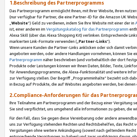
1.Beschreibung des Partnerprogramms
Das Partnerprogramm ermöglicht Ihnen, mit Ihrer Website, Ihren nutzer
(nur verfügbar für Partner, die eine Partner-ID für die Amazon UK We
„
Website
“) Geld zu verdienen, indem Sie Ihre Website mit einer der in
ist, einer anderen im
Vergütungskatalog für das Partnerprogramm
enth
Alexa Skill (über das Alexa Shopping Kit) verlinken. Entsprechende Lin
markierten Link-Formate verwenden („
Partner-Links
“).
Wenn unsere Kunden die Partner-Links anklicken oder sich damit verbi
angeboten werden, oder andere Handlungen vornehmen, können Sie eine
Partnerprogramm
näher beschrieben (und vorbehaltlich der dort festg
Produkte oder Leistungen können wir Ihnen Daten, Bilder, Texte, Linkfo
für Anwendungsprogramme, die Alexa-Funktionalität und weitere Inf
zur Verfügung stellen. Der Begriff „Programminhalte“ bezieht sich dabe
in Bezug auf Produkte, die auf Websites angeboten werden, bei denen 
2.Compliance-Anforderungen für das Partnerprog
Ihre Teilnahme am Partnerprogramm und der Bezug einer Vergütung setz
Sie sind verpflichtet, uns umgehend alle Informationen zu geben, die w
Für den Fall, dass Sie gegen diese Vereinbarung oder andere anwendba
uns zur Verfügung stehenden Rechten und Rechtsbehelfen, das Recht vo
Vergütungen ohne weitere Ankündigung (soweit nach geltendem Recht z
entsprechende Vergütungen zu haben) und zwar unabhängig davon, ob 