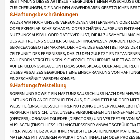
BESTIMMUNG DIESES ARTIKELS 7 BEGRÜNDET EINEN AUSSCHLUSS 
ZUSICHERUNGEN, DIE NACH DEN ANWENDBAREN GESETZLICHEN BE
8.Haftungsbeschränkungen
WEDER WIR NOCH UNSERE VERBUNDENEN UNTERNEHMEN ODER LIZEN
ODER EXEMPLARISCHE SCHÄDEN ODER SCHÄDEN AUFGRUND ENTGANG
NUTZUNGSAUSFALL ODER DATENVERLUST, DIE IM ZUSAMMENHANG MI
DES AUFTRETENS SOLCHER SCHÄDEN HINGEWIESEN WURDEN. FERN
SERVICEANGEBOTEN MAXIMAL DER HÖHE DES GESAMTBETRAGS DER 
ZEITPUNKT DES EREIGNISSES, DAS ZU DEM ZULETZT ENTSTANDENE
ZAHLENDEN VERGÜTUNGEN. SIE VERZICHTEN HIERMIT AUF ETWAIGE 
AUF ERFÜLLUNGSKLAGE, UNTERLASSUNGSKLAGE ODER ANDERE RECHT
DIESES ABSATZES BEGRÜNDET EINE EINSCHRÄNKUNG VON HAFTUNG
EINGESCHRÄNKT WERDEN KÖNNEN.
9.Haftungsfreistellung
SOFERN UND SOWEIT EIN HAFTUNGSAUSSCHLUSS NACH DEN ANWENDB
HAFTUNG FÜR ANGELEGENHEITEN AUS, DIE UNMITTELBAR ODER MITT
WEBSITE (EINSCHLIESSLICH IHRER NUTZUNG DER SERVICEANGEBOTE)
VERPFLICHTEN SICH, UNS, UNSERE VERBUNDENEN UNTERNEHMEN UN
(OFFICERS), ORGANMITGLIEDER (DIRECTORS) UND VERTRETER VON 
AUSLAGEN (EINSCHLIESSLICH ANGEMESSENER ANWALTSGEBÜHREN) FR
IHRER WEBSITE BZW. AUF IHRER WEBSITE ERSCHEINENDEM MATERIAL
MATERIALS MIT ANDEREN APPLIKATIONEN, INHALTEN ODER PROZESSE