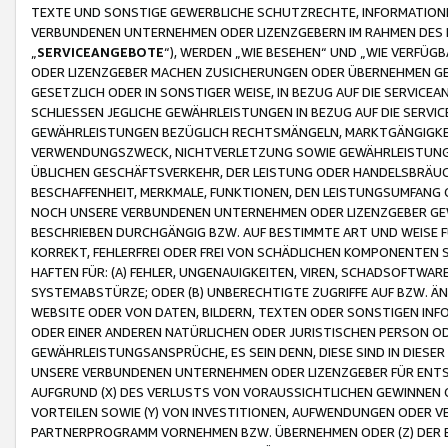
TEXTE UND SONSTIGE GEWERBLICHE SCHUTZRECHTE, INFORMATIONE
VERBUNDENEN UNTERNEHMEN ODER LIZENZGEBERN IM RAHMEN DES
„
SERVICEANGEBOTE
“), WERDEN „WIE BESEHEN“ UND „WIE VERFÜ
ODER LIZENZGEBER MACHEN ZUSICHERUNGEN ODER ÜBERNEHMEN GEW
GESETZLICH ODER IN SONSTIGER WEISE, IN BEZUG AUF DIE SERVI
SCHLIESSEN JEGLICHE GEWÄHRLEISTUNGEN IN BEZUG AUF DIE SERVI
GEWÄHRLEISTUNGEN BEZÜGLICH RECHTSMÄNGELN, MARKTGÄNGIGKEIT
VERWENDUNGSZWECK, NICHTVERLETZUNG SOWIE GEWÄHRLEISTUNGEN 
ÜBLICHEN GESCHÄFTSVERKEHR, DER LEISTUNG ODER HANDELSBRÄUCH
BESCHAFFENHEIT, MERKMALE, FUNKTIONEN, DEN LEISTUNGSUMFANG 
NOCH UNSERE VERBUNDENEN UNTERNEHMEN ODER LIZENZGEBER GEWÄ
BESCHRIEBEN DURCHGÄNGIG BZW. AUF BESTIMMTE ART UND WEISE
KORREKT, FEHLERFREI ODER FREI VON SCHÄDLICHEN KOMPONENTEN
HAFTEN FÜR: (A) FEHLER, UNGENAUIGKEITEN, VIREN, SCHADSOFTW
SYSTEMABSTÜRZE; ODER (B) UNBERECHTIGTE ZUGRIFFE AUF BZW. 
WEBSITE ODER VON DATEN, BILDERN, TEXTEN ODER SONSTIGEN INF
ODER EINER ANDEREN NATÜRLICHEN ODER JURISTISCHEN PERSON OD
GEWÄHRLEISTUNGSANSPRÜCHE, ES SEIN DENN, DIESE SIND IN DIES
UNSERE VERBUNDENEN UNTERNEHMEN ODER LIZENZGEBER FÜR EN
AUFGRUND (X) DES VERLUSTS VON VORAUSSICHTLICHEN GEWINNEN
VORTEILEN SOWIE (Y) VON INVESTITIONEN, AUFWENDUNGEN ODER VE
PARTNERPROGRAMM VORNEHMEN BZW. ÜBERNEHMEN ODER (Z) DER 