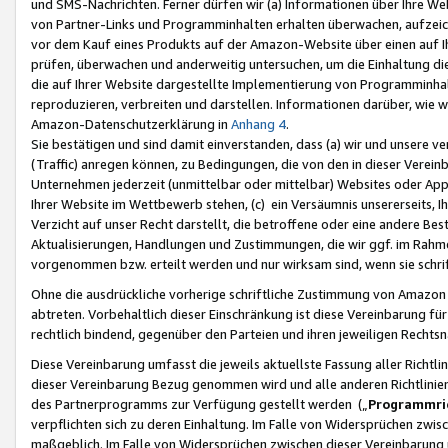
und SMS-Nachrichten. Ferner dürfen wir (a) Informationen über Ihre We
von Partner-Links und Programminhalten erhalten überwachen, aufzei
vor dem Kauf eines Produkts auf der Amazon-Website über einen auf Ih
prüfen, überwachen und anderweitig untersuchen, um die Einhaltung dies
die auf Ihrer Website dargestellte Implementierung von Programminhalt
reproduzieren, verbreiten und darstellen. Informationen darüber, wie w
Amazon-Datenschutzerklärung in
Anhang 4
.
Sie bestätigen und sind damit einverstanden, dass (a) wir und unsere 
(Traffic) anregen können, zu Bedingungen, die von den in dieser Vere
Unternehmen jederzeit (unmittelbar oder mittelbar) Websites oder Appl
Ihrer Website im Wettbewerb stehen, (c) ein Versäumnis unsererseits, I
Verzicht auf unser Recht darstellt, die betroffene oder eine andere B
Aktualisierungen, Handlungen und Zustimmungen, die wir ggf. im Rahme
vorgenommen bzw. erteilt werden und nur wirksam sind, wenn sie schri
Ohne die ausdrückliche vorherige schriftliche Zustimmung von Amazon
abtreten. Vorbehaltlich dieser Einschränkung ist diese Vereinbarung f
rechtlich bindend, gegenüber den Parteien und ihren jeweiligen Rech
Diese Vereinbarung umfasst die jeweils aktuellste Fassung aller Richtli
dieser Vereinbarung Bezug genommen wird und alle anderen Richtlinie
des Partnerprogramms zur Verfügung gestellt werden („
Programmric
verpflichten sich zu deren Einhaltung. Im Falle von Widersprüchen zwi
maßgeblich. Im Falle von Widersprüchen zwischen dieser Vereinbarun