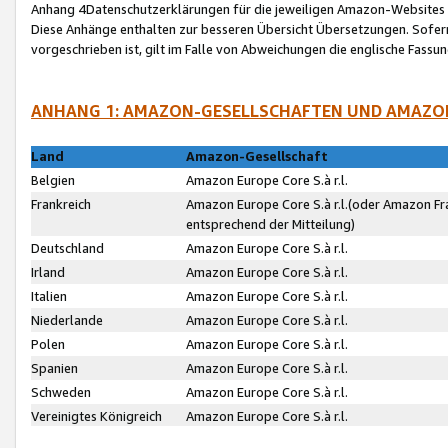
Anhang 4Datenschutzerklärungen für die jeweiligen Amazon-Websites
Diese Anhänge enthalten zur besseren Übersicht Übersetzungen. Sofe
vorgeschrieben ist, gilt im Falle von Abweichungen die englische Fass
ANHANG 1: AMAZON-GESELLSCHAFTEN UND AMAZO
Land
Amazon-Gesellschaft
Belgien
Amazon Europe Core S.à r.l.
Frankreich
Amazon Europe Core S.à r.l.(oder Amazon Fr
entsprechend der Mitteilung)
Deutschland
Amazon Europe Core S.à r.l.
Irland
Amazon Europe Core S.à r.l.
Italien
Amazon Europe Core S.à r.l.
Niederlande
Amazon Europe Core S.à r.l.
Polen
Amazon Europe Core S.à r.l.
Spanien
Amazon Europe Core S.à r.l.
Schweden
Amazon Europe Core S.à r.l.
Vereinigtes Königreich
Amazon Europe Core S.à r.l.