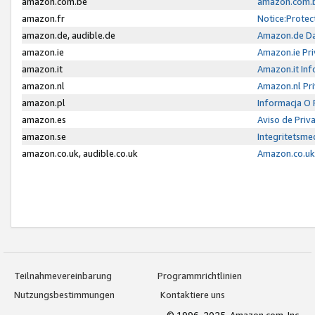
amazon.com.be
amazon.com.b
amazon.fr
Notice:Protec
amazon.de, audible.de
Amazon.de Da
amazon.ie
Amazon.ie Pri
amazon.it
Amazon.it Inf
amazon.nl
Amazon.nl Pri
amazon.pl
Informacja O
amazon.es
Aviso de Priv
amazon.se
Integritetsm
amazon.co.uk, audible.co.uk
Amazon.co.uk 
Teilnahmevereinbarung
Programmrichtlinien
Nutzungsbestimmungen
Kontaktiere uns