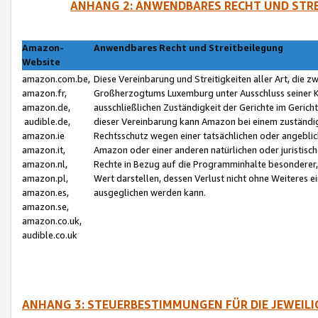
ANHANG 2: ANWENDBARES RECHT UND STRE
Amazon-
Anwendbares Recht und Streitbeilegung
Website
amazon.com.be,
Diese Vereinbarung und Streitigkeiten aller Art, die 
amazon.fr,
Großherzogtums Luxemburg unter Ausschluss seiner Kol
amazon.de,
ausschließlichen Zuständigkeit der Gerichte im Geri
audible.de,
dieser Vereinbarung kann Amazon bei einem zuständig
amazon.ie
Rechtsschutz wegen einer tatsächlichen oder angebli
amazon.it,
Amazon oder einer anderen natürlichen oder juristisc
amazon.nl,
Rechte in Bezug auf die Programminhalte besonderer,
amazon.pl,
Wert darstellen, dessen Verlust nicht ohne Weiteres e
amazon.es,
ausgeglichen werden kann.
amazon.se,
amazon.co.uk,
audible.co.uk
ANHANG 3: STEUERBESTIMMUNGEN FÜR DIE JEWEIL