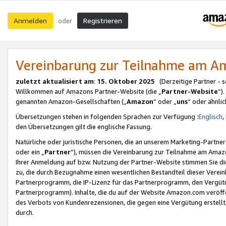
Anmelden
Registrieren
oder
Vereinbarung zur Teilnahme am 
zuletzt aktualisiert am
:
15. Oktober 2025
(Derzeitige Partner - 
Willkommen auf Amazons Partner-Website (die „
Partner-Website
“)
genannten Amazon-Gesellschaften („
Amazon
“ oder „
uns
“ oder ähnli
Übersetzungen stehen in folgenden Sprachen zur Verfügung :
Englisch
,
den Übersetzungen gilt die englische Fassung.
Natürliche oder juristische Personen, die an unserem Marketing-Partn
oder ein „
Partner
“), müssen die Vereinbarung zur Teilnahme am Ama
Ihrer Anmeldung auf bzw. Nutzung der Partner-Website stimmen Sie die
zu, die durch Bezugnahme einen wesentlichen Bestandteil dieser Verei
Partnerprogramm, die IP-Lizenz für das Partnerprogramm, den Vergütu
Partnerprogramm). Inhalte, die du auf der Website Amazon.com veröffe
des Verbots von Kundenrezensionen, die gegen eine Vergütung erstellt, 
durch.