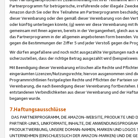
Partnerprogramm für betrügerische, irreführende oder illegale Zwecke
Amazon durch Sie oder Ihre Teilnahme am Partnerprogramm beschädig
dieser Vereinbarung oder den gemäß dieser Vereinbarung von den Vertr
oder künftig unterliegen könnte; (g) wenn wir diese Vereinbarung mit I
gemeinsam mit Ihnen agieren, bereits in der Vergangenheit, gleich aus
das Partnerprogramm in der allgemein angebotenen Form beenden. Vors
gegen die Bestimmungen der Ziffer 5 und jeder Verstoß gegen die Prog
Wir dürfen angefallene und noch nicht ausgezahlte Vergütungen nach 
sicherzustellen, dass der richtige Betrag ausgezahlt wird (beispielsw
Mit Beendigung dieser Vereinbarung erlöschen alle Rechte und Pflichte
eingeräumten Lizenzen/Nutzungsrechte; hiervon ausgenommen sind die in 
Programmrichtlinien festgelegten Rechte und Pflichten der Parteien sow
Vereinbarung, die nach Beendigung dieser Vereinbarung fortbestehen. D
entstandenen Verbindlichkeiten aus dieser Vereinbarung und der Haft
begangen wurde.
7.Haftungsausschlüsse
DAS PARTNERPROGRAMM, DIE AMAZON-WEBSITE, PRODUKTE UND DI
PARTNER-LINKS, LINKFORMATE, INHALTE, DIE ANWENDUNGSPROGR
PRODUKTWERBUNG, UNSERE DOMAIN-NAMEN, MARKEN UND LOGOS S
UNTERNEHMEN (EINSCHLIESSLICH DER AMAZON-MARKEN) UND DIE GE