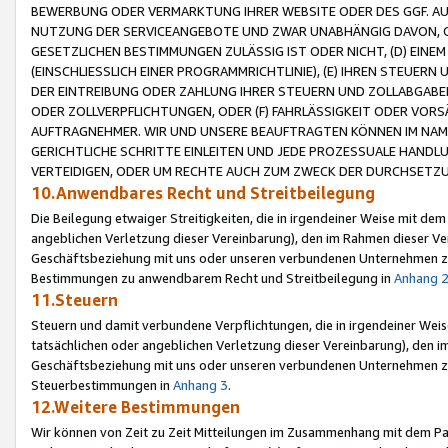
BEWERBUNG ODER VERMARKTUNG IHRER WEBSITE ODER DES GGF. AUF 
NUTZUNG DER SERVICEANGEBOTE UND ZWAR UNABHÄNGIG DAVON, O
GESETZLICHEN BESTIMMUNGEN ZULÄSSIG IST ODER NICHT, (D) EINE
(EINSCHLIESSLICH EINER PROGRAMMRICHTLINIE), (E) IHREN STEUER
DER EINTREIBUNG ODER ZAHLUNG IHRER STEUERN UND ZOLLABGAB
ODER ZOLLVERPFLICHTUNGEN, ODER (F) FAHRLÄSSIGKEIT ODER VORS
AUFTRAGNEHMER. WIR UND UNSERE BEAUFTRAGTEN KÖNNEN IM NAME
GERICHTLICHE SCHRITTE EINLEITEN UND JEDE PROZESSUALE HAND
VERTEIDIGEN, ODER UM RECHTE AUCH ZUM ZWECK DER DURCHSETZU
10.Anwendbares Recht und Streitbeilegung
Die Beilegung etwaiger Streitigkeiten, die in irgendeiner Weise mit de
angeblichen Verletzung dieser Vereinbarung), den im Rahmen dieser Ve
Geschäftsbeziehung mit uns oder unseren verbundenen Unternehmen zu
Bestimmungen zu anwendbarem Recht und Streitbeilegung in
Anhang 
11.Steuern
Steuern und damit verbundene Verpflichtungen, die in irgendeiner Wei
tatsächlichen oder angeblichen Verletzung dieser Vereinbarung), den 
Geschäftsbeziehung mit uns oder unseren verbundenen Unternehmen z
Steuerbestimmungen in
Anhang 3
.
12.Weitere Bestimmungen
Wir können von Zeit zu Zeit Mitteilungen im Zusammenhang mit dem Par