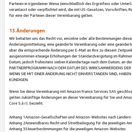
Parteien in irgendeiner Weise (einschließlich des Ergreifens oder Unt
veranlasst oder verpflichtet wird, die mit US-Gesetzen, Vorschriften,
für eine der Parteien dieser Vereinbarung gelten.
13.Änderungen
Wir behalten uns das Recht vor, einzelne oder alle Bestimmungen diese
Änderungsmitteilung, eine geänderte Vereinbarung oder eine geänderte 
über die entsprechende Änderung per E-Mail an Ihre zu diesem Zeitpun
ausgenommen etwaige Erhöhungen der Standardvergütung im Rahmen
Datum, jedoch frühestens sieben Kalendertage nach dem Datum, an de
PARTNERPROGRAMM NACH DEM DATUM DES WIRKSAMWERDENS DER Ä
WENN SIE MIT EINER ÄNDERUNG NICHT EINVERSTANDEN SIND, HABEN S
KÜNDIGEN.
Wenn Sie diese Vereinbarung mit Amazon France Services SAS geschlo
gelten zukünftige Änderungen an dieser Vereinbarung für Sie und Ama
Core S.à r.l. bezieht.
Anhang 1Amazon-Gesellschaften und Amazon-Websites nach Ländern
Anhang 2Anwendbares Recht und Streitbeilegung für die jeweiligen 
Anhang 3Steuerbestimmungen für die jeweiligen Amazon-Websites