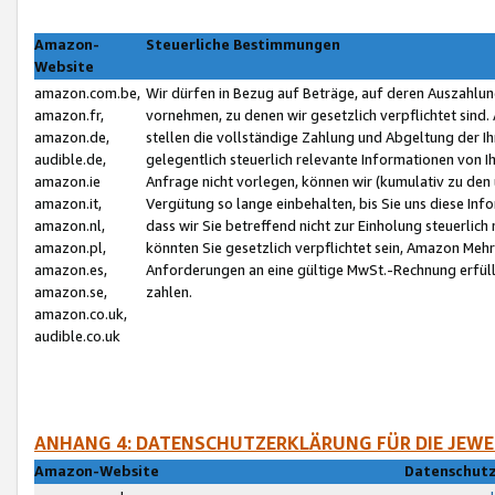
Amazon-
Steuerliche Bestimmungen
Website
amazon.com.be,
Wir dürfen in Bezug auf Beträge, auf deren Auszahlun
amazon.fr,
vornehmen, zu denen wir gesetzlich verpflichtet sind
amazon.de,
stellen die vollständige Zahlung und Abgeltung der 
audible.de,
gelegentlich steuerlich relevante Informationen von I
amazon.ie
Anfrage nicht vorlegen, können wir (kumulativ zu de
amazon.it,
Vergütung so lange einbehalten, bis Sie uns diese Inf
amazon.nl,
dass wir Sie betreffend nicht zur Einholung steuerlich 
amazon.pl,
könnten Sie gesetzlich verpflichtet sein, Amazon Meh
amazon.es,
Anforderungen an eine gültige MwSt.-Rechnung erfüllt
amazon.se,
zahlen.
amazon.co.uk,
audible.co.uk
ANHANG 4: DATENSCHUTZERKLÄRUNG FÜR DIE JEWE
Amazon-Website
Datenschutz