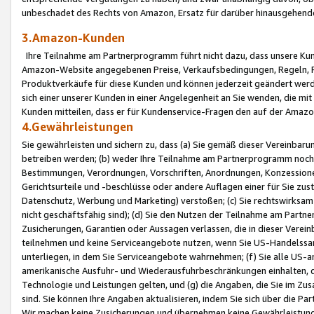
unbeschadet des Rechts von Amazon, Ersatz für darüber hinausgehen
3.Amazon-Kunden
Ihre Teilnahme am Partnerprogramm führt nicht dazu, dass unsere Kun
Amazon-Website angegebenen Preise, Verkaufsbedingungen, Regeln, Ri
Produktverkäufe für diese Kunden und können jederzeit geändert werde
sich einer unserer Kunden in einer Angelegenheit an Sie wenden, die 
Kunden mitteilen, dass er für Kundenservice-Fragen den auf der Ama
4.Gewährleistungen
Sie gewährleisten und sichern zu, dass (a) Sie gemäß dieser Vereinba
betreiben werden; (b) weder Ihre Teilnahme am Partnerprogramm noch d
Bestimmungen, Verordnungen, Vorschriften, Anordnungen, Konzessionen,
Gerichtsurteile und -beschlüsse oder andere Auflagen einer für Sie zu
Datenschutz, Werbung und Marketing) verstoßen; (c) Sie rechtswirksam 
nicht geschäftsfähig sind); (d) Sie den Nutzen der Teilnahme am Partne
Zusicherungen, Garantien oder Aussagen verlassen, die in dieser Verein
teilnehmen und keine Serviceangebote nutzen, wenn Sie US-Handelssa
unterliegen, in dem Sie Serviceangebote wahrnehmen; (f) Sie alle US
amerikanische Ausfuhr- und Wiederausfuhrbeschränkungen einhalten, 
Technologie und Leistungen gelten, und (g) die Angaben, die Sie im 
sind. Sie können Ihre Angaben aktualisieren, indem Sie sich über die 
Wir machen keine Zusicherungen und übernehmen keine Gewährleistun