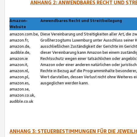
ANHANG 2: ANWENDBARES RECHT UND STRE
Amazon-
Anwendbares Recht und Streitbeilegung
Website
amazon.com.be,
Diese Vereinbarung und Streitigkeiten aller Art, die 
amazon.fr,
Großherzogtums Luxemburg unter Ausschluss seiner Kol
amazon.de,
ausschließlichen Zuständigkeit der Gerichte im Geri
audible.de,
dieser Vereinbarung kann Amazon bei einem zuständig
amazon.ie
Rechtsschutz wegen einer tatsächlichen oder angebli
amazon.it,
Amazon oder einer anderen natürlichen oder juristisc
amazon.nl,
Rechte in Bezug auf die Programminhalte besonderer,
amazon.pl,
Wert darstellen, dessen Verlust nicht ohne Weiteres e
amazon.es,
ausgeglichen werden kann.
amazon.se,
amazon.co.uk,
audible.co.uk
ANHANG 3: STEUERBESTIMMUNGEN FÜR DIE JEWEIL