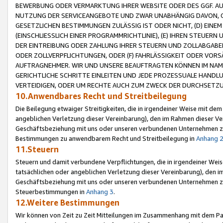
BEWERBUNG ODER VERMARKTUNG IHRER WEBSITE ODER DES GGF. AUF 
NUTZUNG DER SERVICEANGEBOTE UND ZWAR UNABHÄNGIG DAVON, O
GESETZLICHEN BESTIMMUNGEN ZULÄSSIG IST ODER NICHT, (D) EINE
(EINSCHLIESSLICH EINER PROGRAMMRICHTLINIE), (E) IHREN STEUER
DER EINTREIBUNG ODER ZAHLUNG IHRER STEUERN UND ZOLLABGAB
ODER ZOLLVERPFLICHTUNGEN, ODER (F) FAHRLÄSSIGKEIT ODER VORS
AUFTRAGNEHMER. WIR UND UNSERE BEAUFTRAGTEN KÖNNEN IM NAME
GERICHTLICHE SCHRITTE EINLEITEN UND JEDE PROZESSUALE HAND
VERTEIDIGEN, ODER UM RECHTE AUCH ZUM ZWECK DER DURCHSETZU
10.Anwendbares Recht und Streitbeilegung
Die Beilegung etwaiger Streitigkeiten, die in irgendeiner Weise mit de
angeblichen Verletzung dieser Vereinbarung), den im Rahmen dieser Ve
Geschäftsbeziehung mit uns oder unseren verbundenen Unternehmen zu
Bestimmungen zu anwendbarem Recht und Streitbeilegung in
Anhang 
11.Steuern
Steuern und damit verbundene Verpflichtungen, die in irgendeiner Wei
tatsächlichen oder angeblichen Verletzung dieser Vereinbarung), den 
Geschäftsbeziehung mit uns oder unseren verbundenen Unternehmen z
Steuerbestimmungen in
Anhang 3
.
12.Weitere Bestimmungen
Wir können von Zeit zu Zeit Mitteilungen im Zusammenhang mit dem Par