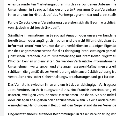
eines gesonderten Marketingprogramms des verbundenen Unternehmens
Unternehmen in Bezug auf das gesonderte Programm. Diese Vereinbarung
Ihnen und uns im Hinblick auf das Partnerprogramm dar und ersetzt al
Für die Zwecke dieser Vereinbarung verstehen sich die Begriffe „schließ
von „jedoch nicht beschränkt auf“.
Sämtliche Informationen in Bezug auf Amazon oder unsere verbunde
bereitstellen oder zugänglich machen und die nicht öffentlich bekannt bz
Informationen
“ von Amazon dar und verbleiben im alleinigen Eigent
wie dies angemessenerweise für die Erbringung Ihrer Leistungen gemäß d
juristischen Personen, die im Zusammenhang mit Ihrem Konto Zugriff au
Pflichten kennen und einhalten. Sie werden Vertrauliche Informationen 
Unternehmen) weitergeben und alle angemessenen Maßnahmen ergreifen
schützen, die gemäß dieser Vereinbarung nicht ausdrücklich zulässig is
Vertraulichkeits- oder Geheimhaltungsvereinbarungen und gilt für die
Das Verhältnis zwischen Ihnen und uns ist das unabhängiger Vertragspa
Joint-Venture, ein Vertretungsverhältnis, eine Franchisevereinbarung, 
unseren jeweiligen verbundenen Unternehmen und Ihnen. Sie sind ni
oder Zusagen abzugeben oder anzunehmen. Wenn Sie eine andere natürli
ermöglichen, Handlungen in Bezug auf den Gegenstand dieser Vereinbar
Ungeachtet anders lautender Bestimmungen in dieser Vereinbarung wird