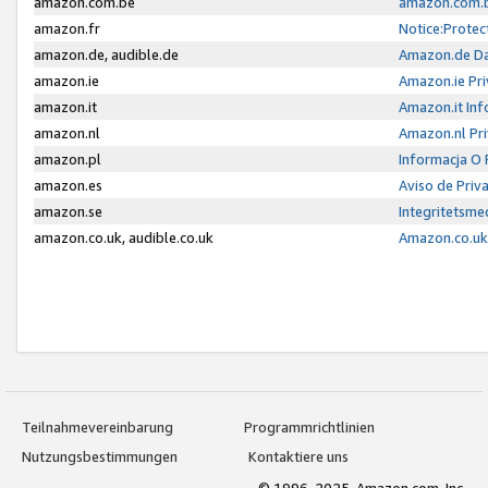
amazon.com.be
amazon.com.b
amazon.fr
Notice:Protec
amazon.de, audible.de
Amazon.de Da
amazon.ie
Amazon.ie Pri
amazon.it
Amazon.it Inf
amazon.nl
Amazon.nl Pri
amazon.pl
Informacja O
amazon.es
Aviso de Priv
amazon.se
Integritetsm
amazon.co.uk, audible.co.uk
Amazon.co.uk 
Teilnahmevereinbarung
Programmrichtlinien
Nutzungsbestimmungen
Kontaktiere uns