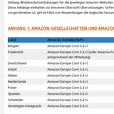
Anhang 4Datenschutzerklärungen für die jeweiligen Amazon-Websites
Diese Anhänge enthalten zur besseren Übersicht Übersetzungen. Sofe
vorgeschrieben ist, gilt im Falle von Abweichungen die englische Fass
ANHANG 1: AMAZON-GESELLSCHAFTEN UND AMAZO
Land
Amazon-Gesellschaft
Belgien
Amazon Europe Core S.à r.l.
Frankreich
Amazon Europe Core S.à r.l.(oder Amazon Fr
entsprechend der Mitteilung)
Deutschland
Amazon Europe Core S.à r.l.
Irland
Amazon Europe Core S.à r.l.
Italien
Amazon Europe Core S.à r.l.
Niederlande
Amazon Europe Core S.à r.l.
Polen
Amazon Europe Core S.à r.l.
Spanien
Amazon Europe Core S.à r.l.
Schweden
Amazon Europe Core S.à r.l.
Vereinigtes Königreich
Amazon Europe Core S.à r.l.