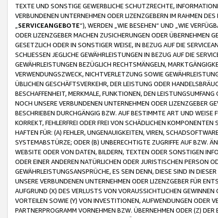
TEXTE UND SONSTIGE GEWERBLICHE SCHUTZRECHTE, INFORMATIONE
VERBUNDENEN UNTERNEHMEN ODER LIZENZGEBERN IM RAHMEN DES
„
SERVICEANGEBOTE
“), WERDEN „WIE BESEHEN“ UND „WIE VERFÜ
ODER LIZENZGEBER MACHEN ZUSICHERUNGEN ODER ÜBERNEHMEN GEW
GESETZLICH ODER IN SONSTIGER WEISE, IN BEZUG AUF DIE SERVI
SCHLIESSEN JEGLICHE GEWÄHRLEISTUNGEN IN BEZUG AUF DIE SERVI
GEWÄHRLEISTUNGEN BEZÜGLICH RECHTSMÄNGELN, MARKTGÄNGIGKEIT
VERWENDUNGSZWECK, NICHTVERLETZUNG SOWIE GEWÄHRLEISTUNGEN 
ÜBLICHEN GESCHÄFTSVERKEHR, DER LEISTUNG ODER HANDELSBRÄUCH
BESCHAFFENHEIT, MERKMALE, FUNKTIONEN, DEN LEISTUNGSUMFANG 
NOCH UNSERE VERBUNDENEN UNTERNEHMEN ODER LIZENZGEBER GEWÄ
BESCHRIEBEN DURCHGÄNGIG BZW. AUF BESTIMMTE ART UND WEISE
KORREKT, FEHLERFREI ODER FREI VON SCHÄDLICHEN KOMPONENTEN
HAFTEN FÜR: (A) FEHLER, UNGENAUIGKEITEN, VIREN, SCHADSOFTW
SYSTEMABSTÜRZE; ODER (B) UNBERECHTIGTE ZUGRIFFE AUF BZW. 
WEBSITE ODER VON DATEN, BILDERN, TEXTEN ODER SONSTIGEN INF
ODER EINER ANDEREN NATÜRLICHEN ODER JURISTISCHEN PERSON OD
GEWÄHRLEISTUNGSANSPRÜCHE, ES SEIN DENN, DIESE SIND IN DIES
UNSERE VERBUNDENEN UNTERNEHMEN ODER LIZENZGEBER FÜR EN
AUFGRUND (X) DES VERLUSTS VON VORAUSSICHTLICHEN GEWINNEN
VORTEILEN SOWIE (Y) VON INVESTITIONEN, AUFWENDUNGEN ODER VE
PARTNERPROGRAMM VORNEHMEN BZW. ÜBERNEHMEN ODER (Z) DER 