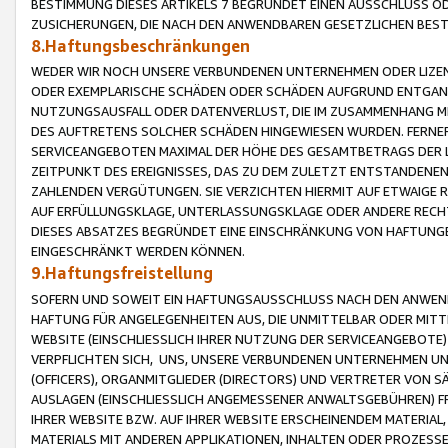
BESTIMMUNG DIESES ARTIKELS 7 BEGRÜNDET EINEN AUSSCHLUSS 
ZUSICHERUNGEN, DIE NACH DEN ANWENDBAREN GESETZLICHEN BE
8.Haftungsbeschränkungen
WEDER WIR NOCH UNSERE VERBUNDENEN UNTERNEHMEN ODER LIZEN
ODER EXEMPLARISCHE SCHÄDEN ODER SCHÄDEN AUFGRUND ENTGANG
NUTZUNGSAUSFALL ODER DATENVERLUST, DIE IM ZUSAMMENHANG MI
DES AUFTRETENS SOLCHER SCHÄDEN HINGEWIESEN WURDEN. FERN
SERVICEANGEBOTEN MAXIMAL DER HÖHE DES GESAMTBETRAGS DER 
ZEITPUNKT DES EREIGNISSES, DAS ZU DEM ZULETZT ENTSTANDENE
ZAHLENDEN VERGÜTUNGEN. SIE VERZICHTEN HIERMIT AUF ETWAIGE 
AUF ERFÜLLUNGSKLAGE, UNTERLASSUNGSKLAGE ODER ANDERE RECHT
DIESES ABSATZES BEGRÜNDET EINE EINSCHRÄNKUNG VON HAFTUNG
EINGESCHRÄNKT WERDEN KÖNNEN.
9.Haftungsfreistellung
SOFERN UND SOWEIT EIN HAFTUNGSAUSSCHLUSS NACH DEN ANWENDB
HAFTUNG FÜR ANGELEGENHEITEN AUS, DIE UNMITTELBAR ODER MITT
WEBSITE (EINSCHLIESSLICH IHRER NUTZUNG DER SERVICEANGEBOTE)
VERPFLICHTEN SICH, UNS, UNSERE VERBUNDENEN UNTERNEHMEN UN
(OFFICERS), ORGANMITGLIEDER (DIRECTORS) UND VERTRETER VON 
AUSLAGEN (EINSCHLIESSLICH ANGEMESSENER ANWALTSGEBÜHREN) FR
IHRER WEBSITE BZW. AUF IHRER WEBSITE ERSCHEINENDEM MATERIAL
MATERIALS MIT ANDEREN APPLIKATIONEN, INHALTEN ODER PROZESSE