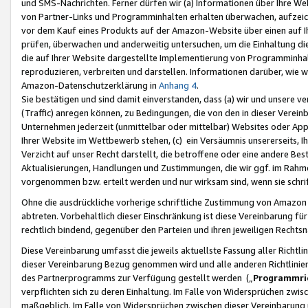
und SMS-Nachrichten. Ferner dürfen wir (a) Informationen über Ihre We
von Partner-Links und Programminhalten erhalten überwachen, aufzei
vor dem Kauf eines Produkts auf der Amazon-Website über einen auf Ih
prüfen, überwachen und anderweitig untersuchen, um die Einhaltung dies
die auf Ihrer Website dargestellte Implementierung von Programminhalt
reproduzieren, verbreiten und darstellen. Informationen darüber, wie w
Amazon-Datenschutzerklärung in
Anhang 4
.
Sie bestätigen und sind damit einverstanden, dass (a) wir und unsere 
(Traffic) anregen können, zu Bedingungen, die von den in dieser Vere
Unternehmen jederzeit (unmittelbar oder mittelbar) Websites oder Appl
Ihrer Website im Wettbewerb stehen, (c) ein Versäumnis unsererseits, I
Verzicht auf unser Recht darstellt, die betroffene oder eine andere B
Aktualisierungen, Handlungen und Zustimmungen, die wir ggf. im Rahme
vorgenommen bzw. erteilt werden und nur wirksam sind, wenn sie schri
Ohne die ausdrückliche vorherige schriftliche Zustimmung von Amazon
abtreten. Vorbehaltlich dieser Einschränkung ist diese Vereinbarung f
rechtlich bindend, gegenüber den Parteien und ihren jeweiligen Rech
Diese Vereinbarung umfasst die jeweils aktuellste Fassung aller Richtli
dieser Vereinbarung Bezug genommen wird und alle anderen Richtlinie
des Partnerprogramms zur Verfügung gestellt werden („
Programmric
verpflichten sich zu deren Einhaltung. Im Falle von Widersprüchen zwi
maßgeblich. Im Falle von Widersprüchen zwischen dieser Vereinbarun