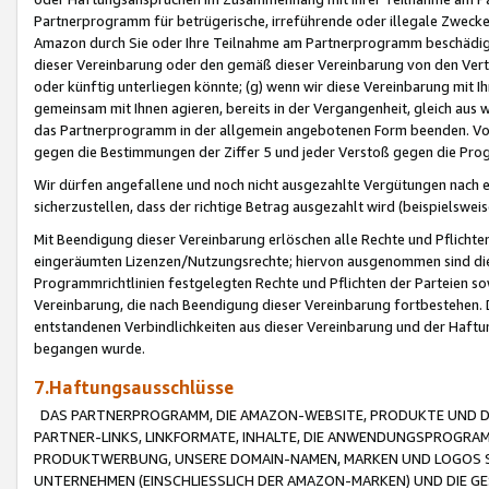
Partnerprogramm für betrügerische, irreführende oder illegale Zwecke
Amazon durch Sie oder Ihre Teilnahme am Partnerprogramm beschädig
dieser Vereinbarung oder den gemäß dieser Vereinbarung von den Vertr
oder künftig unterliegen könnte; (g) wenn wir diese Vereinbarung mit I
gemeinsam mit Ihnen agieren, bereits in der Vergangenheit, gleich aus
das Partnerprogramm in der allgemein angebotenen Form beenden. Vors
gegen die Bestimmungen der Ziffer 5 und jeder Verstoß gegen die Prog
Wir dürfen angefallene und noch nicht ausgezahlte Vergütungen nach 
sicherzustellen, dass der richtige Betrag ausgezahlt wird (beispielsw
Mit Beendigung dieser Vereinbarung erlöschen alle Rechte und Pflichte
eingeräumten Lizenzen/Nutzungsrechte; hiervon ausgenommen sind die in 
Programmrichtlinien festgelegten Rechte und Pflichten der Parteien sow
Vereinbarung, die nach Beendigung dieser Vereinbarung fortbestehen. D
entstandenen Verbindlichkeiten aus dieser Vereinbarung und der Haft
begangen wurde.
7.Haftungsausschlüsse
DAS PARTNERPROGRAMM, DIE AMAZON-WEBSITE, PRODUKTE UND DI
PARTNER-LINKS, LINKFORMATE, INHALTE, DIE ANWENDUNGSPROGR
PRODUKTWERBUNG, UNSERE DOMAIN-NAMEN, MARKEN UND LOGOS S
UNTERNEHMEN (EINSCHLIESSLICH DER AMAZON-MARKEN) UND DIE GE