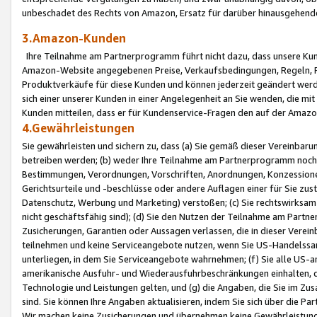
unbeschadet des Rechts von Amazon, Ersatz für darüber hinausgehen
3.Amazon-Kunden
Ihre Teilnahme am Partnerprogramm führt nicht dazu, dass unsere Kun
Amazon-Website angegebenen Preise, Verkaufsbedingungen, Regeln, Ri
Produktverkäufe für diese Kunden und können jederzeit geändert werde
sich einer unserer Kunden in einer Angelegenheit an Sie wenden, die 
Kunden mitteilen, dass er für Kundenservice-Fragen den auf der Ama
4.Gewährleistungen
Sie gewährleisten und sichern zu, dass (a) Sie gemäß dieser Vereinba
betreiben werden; (b) weder Ihre Teilnahme am Partnerprogramm noch d
Bestimmungen, Verordnungen, Vorschriften, Anordnungen, Konzessionen,
Gerichtsurteile und -beschlüsse oder andere Auflagen einer für Sie zu
Datenschutz, Werbung und Marketing) verstoßen; (c) Sie rechtswirksam 
nicht geschäftsfähig sind); (d) Sie den Nutzen der Teilnahme am Partne
Zusicherungen, Garantien oder Aussagen verlassen, die in dieser Verein
teilnehmen und keine Serviceangebote nutzen, wenn Sie US-Handelssa
unterliegen, in dem Sie Serviceangebote wahrnehmen; (f) Sie alle US
amerikanische Ausfuhr- und Wiederausfuhrbeschränkungen einhalten, 
Technologie und Leistungen gelten, und (g) die Angaben, die Sie im 
sind. Sie können Ihre Angaben aktualisieren, indem Sie sich über die 
Wir machen keine Zusicherungen und übernehmen keine Gewährleistun