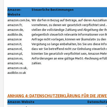
Amazon-
Steuerliche Bestimmungen
Website
amazon.com.be,
Wir dürfen in Bezug auf Beträge, auf deren Auszahlun
amazon.fr,
vornehmen, zu denen wir gesetzlich verpflichtet sind
amazon.de,
stellen die vollständige Zahlung und Abgeltung der 
audible.de,
gelegentlich steuerlich relevante Informationen von I
amazon.ie
Anfrage nicht vorlegen, können wir (kumulativ zu de
amazon.it,
Vergütung so lange einbehalten, bis Sie uns diese Inf
amazon.nl,
dass wir Sie betreffend nicht zur Einholung steuerlich 
amazon.pl,
könnten Sie gesetzlich verpflichtet sein, Amazon Meh
amazon.es,
Anforderungen an eine gültige MwSt.-Rechnung erfüllt
amazon.se,
zahlen.
amazon.co.uk,
audible.co.uk
ANHANG 4: DATENSCHUTZERKLÄRUNG FÜR DIE JEWE
Amazon-Website
Datenschutz