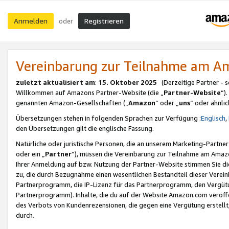
Anmelden
Registrieren
oder
Vereinbarung zur Teilnahme am 
zuletzt aktualisiert am
:
15. Oktober 2025
(Derzeitige Partner - 
Willkommen auf Amazons Partner-Website (die „
Partner-Website
“)
genannten Amazon-Gesellschaften („
Amazon
“ oder „
uns
“ oder ähnli
Übersetzungen stehen in folgenden Sprachen zur Verfügung :
Englisch
,
den Übersetzungen gilt die englische Fassung.
Natürliche oder juristische Personen, die an unserem Marketing-Partn
oder ein „
Partner
“), müssen die Vereinbarung zur Teilnahme am Ama
Ihrer Anmeldung auf bzw. Nutzung der Partner-Website stimmen Sie die
zu, die durch Bezugnahme einen wesentlichen Bestandteil dieser Verei
Partnerprogramm, die IP-Lizenz für das Partnerprogramm, den Vergütu
Partnerprogramm). Inhalte, die du auf der Website Amazon.com veröffe
des Verbots von Kundenrezensionen, die gegen eine Vergütung erstellt, 
durch.