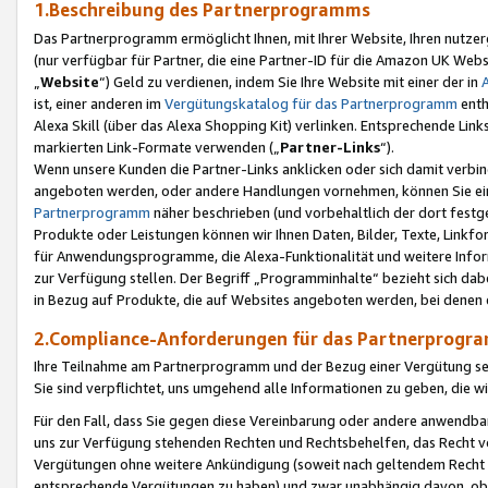
1.Beschreibung des Partnerprogramms
Das Partnerprogramm ermöglicht Ihnen, mit Ihrer Website, Ihren nutzer
(nur verfügbar für Partner, die eine Partner-ID für die Amazon UK We
„
Website
“) Geld zu verdienen, indem Sie Ihre Website mit einer der in
ist, einer anderen im
Vergütungskatalog für das Partnerprogramm
enth
Alexa Skill (über das Alexa Shopping Kit) verlinken. Entsprechende Lin
markierten Link-Formate verwenden („
Partner-Links
“).
Wenn unsere Kunden die Partner-Links anklicken oder sich damit verbi
angeboten werden, oder andere Handlungen vornehmen, können Sie eine
Partnerprogramm
näher beschrieben (und vorbehaltlich der dort festg
Produkte oder Leistungen können wir Ihnen Daten, Bilder, Texte, Linkfo
für Anwendungsprogramme, die Alexa-Funktionalität und weitere Inf
zur Verfügung stellen. Der Begriff „Programminhalte“ bezieht sich dabe
in Bezug auf Produkte, die auf Websites angeboten werden, bei denen 
2.Compliance-Anforderungen für das Partnerprog
Ihre Teilnahme am Partnerprogramm und der Bezug einer Vergütung setz
Sie sind verpflichtet, uns umgehend alle Informationen zu geben, die w
Für den Fall, dass Sie gegen diese Vereinbarung oder andere anwendba
uns zur Verfügung stehenden Rechten und Rechtsbehelfen, das Recht vo
Vergütungen ohne weitere Ankündigung (soweit nach geltendem Recht z
entsprechende Vergütungen zu haben) und zwar unabhängig davon, ob 