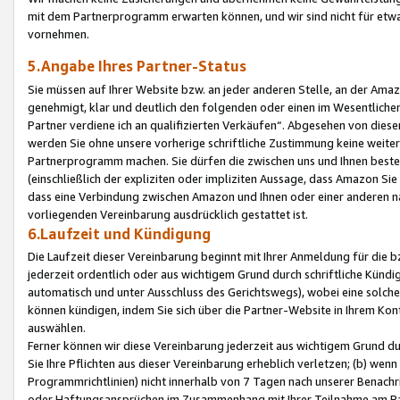
mit dem Partnerprogramm erwarten können, und wir sind nicht für etwa
vornehmen.
5.Angabe Ihres Partner-Status
Sie müssen auf Ihrer Website bzw. an jeder anderen Stelle, an der Am
genehmigt, klar und deutlich den folgenden oder einen im Wesentlichen
Partner verdiene ich an qualifizierten Verkäufen“. Abgesehen von die
werden Sie ohne unsere vorherige schriftliche Zustimmung keine weite
Partnerprogramm machen. Sie dürfen die zwischen uns und Ihnen best
(einschließlich der expliziten oder impliziten Aussage, dass Amazon Si
dass eine Verbindung zwischen Amazon und Ihnen oder einer anderen natü
vorliegenden Vereinbarung ausdrücklich gestattet ist.
6.Laufzeit und Kündigung
Die Laufzeit dieser Vereinbarung beginnt mit Ihrer Anmeldung für die 
jederzeit ordentlich oder aus wichtigem Grund durch schriftliche Kündi
automatisch und unter Ausschluss des Gerichtswegs), wobei eine solch
können kündigen, indem Sie sich über die Partner-Website in Ihrem Ko
auswählen.
Ferner können wir diese Vereinbarung jederzeit aus wichtigem Grund dur
Sie Ihre Pflichten aus dieser Vereinbarung erheblich verletzen; (b) wen
Programmrichtlinien) nicht innerhalb von 7 Tagen nach unserer Benachr
oder Haftungsansprüchen im Zusammenhang mit Ihrer Teilnahme am Pa