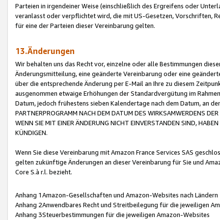
Parteien in irgendeiner Weise (einschließlich des Ergreifens oder Unt
veranlasst oder verpflichtet wird, die mit US-Gesetzen, Vorschriften,
für eine der Parteien dieser Vereinbarung gelten.
13.Änderungen
Wir behalten uns das Recht vor, einzelne oder alle Bestimmungen diese
Änderungsmitteilung, eine geänderte Vereinbarung oder eine geänderte 
über die entsprechende Änderung per E-Mail an Ihre zu diesem Zeitpun
ausgenommen etwaige Erhöhungen der Standardvergütung im Rahmen
Datum, jedoch frühestens sieben Kalendertage nach dem Datum, an de
PARTNERPROGRAMM NACH DEM DATUM DES WIRKSAMWERDENS DER Ä
WENN SIE MIT EINER ÄNDERUNG NICHT EINVERSTANDEN SIND, HABEN S
KÜNDIGEN.
Wenn Sie diese Vereinbarung mit Amazon France Services SAS geschlo
gelten zukünftige Änderungen an dieser Vereinbarung für Sie und Ama
Core S.à r.l. bezieht.
Anhang 1Amazon-Gesellschaften und Amazon-Websites nach Ländern
Anhang 2Anwendbares Recht und Streitbeilegung für die jeweiligen 
Anhang 3Steuerbestimmungen für die jeweiligen Amazon-Websites