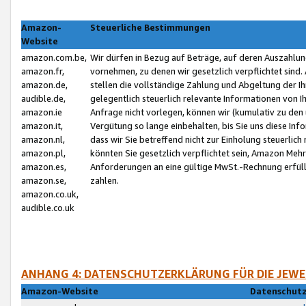
Amazon-
Steuerliche Bestimmungen
Website
amazon.com.be,
Wir dürfen in Bezug auf Beträge, auf deren Auszahlun
amazon.fr,
vornehmen, zu denen wir gesetzlich verpflichtet sind
amazon.de,
stellen die vollständige Zahlung und Abgeltung der 
audible.de,
gelegentlich steuerlich relevante Informationen von I
amazon.ie
Anfrage nicht vorlegen, können wir (kumulativ zu de
amazon.it,
Vergütung so lange einbehalten, bis Sie uns diese Inf
amazon.nl,
dass wir Sie betreffend nicht zur Einholung steuerlich 
amazon.pl,
könnten Sie gesetzlich verpflichtet sein, Amazon Meh
amazon.es,
Anforderungen an eine gültige MwSt.-Rechnung erfüllt
amazon.se,
zahlen.
amazon.co.uk,
audible.co.uk
ANHANG 4: DATENSCHUTZERKLÄRUNG FÜR DIE JEWE
Amazon-Website
Datenschutz