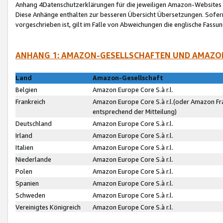
Anhang 4Datenschutzerklärungen für die jeweiligen Amazon-Websites
Diese Anhänge enthalten zur besseren Übersicht Übersetzungen. Sofe
vorgeschrieben ist, gilt im Falle von Abweichungen die englische Fass
ANHANG 1: AMAZON-GESELLSCHAFTEN UND AMAZO
Land
Amazon-Gesellschaft
Belgien
Amazon Europe Core S.à r.l.
Frankreich
Amazon Europe Core S.à r.l.(oder Amazon Fr
entsprechend der Mitteilung)
Deutschland
Amazon Europe Core S.à r.l.
Irland
Amazon Europe Core S.à r.l.
Italien
Amazon Europe Core S.à r.l.
Niederlande
Amazon Europe Core S.à r.l.
Polen
Amazon Europe Core S.à r.l.
Spanien
Amazon Europe Core S.à r.l.
Schweden
Amazon Europe Core S.à r.l.
Vereinigtes Königreich
Amazon Europe Core S.à r.l.