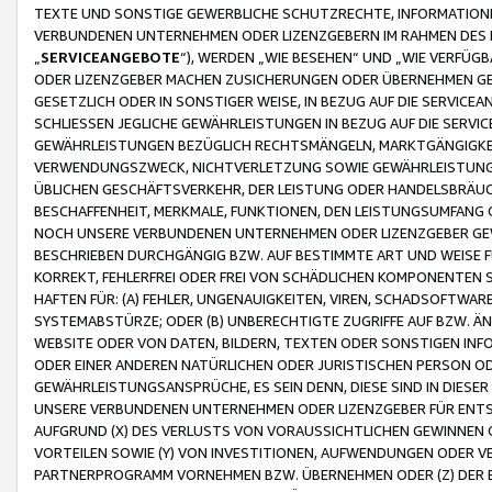
TEXTE UND SONSTIGE GEWERBLICHE SCHUTZRECHTE, INFORMATIONE
VERBUNDENEN UNTERNEHMEN ODER LIZENZGEBERN IM RAHMEN DES
„
SERVICEANGEBOTE
“), WERDEN „WIE BESEHEN“ UND „WIE VERFÜ
ODER LIZENZGEBER MACHEN ZUSICHERUNGEN ODER ÜBERNEHMEN GEW
GESETZLICH ODER IN SONSTIGER WEISE, IN BEZUG AUF DIE SERVI
SCHLIESSEN JEGLICHE GEWÄHRLEISTUNGEN IN BEZUG AUF DIE SERVI
GEWÄHRLEISTUNGEN BEZÜGLICH RECHTSMÄNGELN, MARKTGÄNGIGKEIT
VERWENDUNGSZWECK, NICHTVERLETZUNG SOWIE GEWÄHRLEISTUNGEN 
ÜBLICHEN GESCHÄFTSVERKEHR, DER LEISTUNG ODER HANDELSBRÄUCH
BESCHAFFENHEIT, MERKMALE, FUNKTIONEN, DEN LEISTUNGSUMFANG 
NOCH UNSERE VERBUNDENEN UNTERNEHMEN ODER LIZENZGEBER GEWÄ
BESCHRIEBEN DURCHGÄNGIG BZW. AUF BESTIMMTE ART UND WEISE
KORREKT, FEHLERFREI ODER FREI VON SCHÄDLICHEN KOMPONENTEN
HAFTEN FÜR: (A) FEHLER, UNGENAUIGKEITEN, VIREN, SCHADSOFTW
SYSTEMABSTÜRZE; ODER (B) UNBERECHTIGTE ZUGRIFFE AUF BZW. 
WEBSITE ODER VON DATEN, BILDERN, TEXTEN ODER SONSTIGEN INF
ODER EINER ANDEREN NATÜRLICHEN ODER JURISTISCHEN PERSON OD
GEWÄHRLEISTUNGSANSPRÜCHE, ES SEIN DENN, DIESE SIND IN DIES
UNSERE VERBUNDENEN UNTERNEHMEN ODER LIZENZGEBER FÜR EN
AUFGRUND (X) DES VERLUSTS VON VORAUSSICHTLICHEN GEWINNEN
VORTEILEN SOWIE (Y) VON INVESTITIONEN, AUFWENDUNGEN ODER VE
PARTNERPROGRAMM VORNEHMEN BZW. ÜBERNEHMEN ODER (Z) DER 