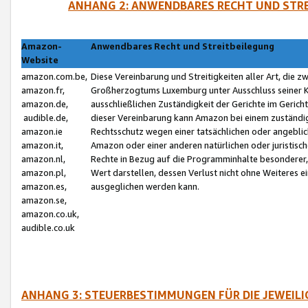
ANHANG 2: ANWENDBARES RECHT UND STRE
Amazon-
Anwendbares Recht und Streitbeilegung
Website
amazon.com.be,
Diese Vereinbarung und Streitigkeiten aller Art, die 
amazon.fr,
Großherzogtums Luxemburg unter Ausschluss seiner Kol
amazon.de,
ausschließlichen Zuständigkeit der Gerichte im Geri
audible.de,
dieser Vereinbarung kann Amazon bei einem zuständig
amazon.ie
Rechtsschutz wegen einer tatsächlichen oder angebli
amazon.it,
Amazon oder einer anderen natürlichen oder juristisc
amazon.nl,
Rechte in Bezug auf die Programminhalte besonderer,
amazon.pl,
Wert darstellen, dessen Verlust nicht ohne Weiteres e
amazon.es,
ausgeglichen werden kann.
amazon.se,
amazon.co.uk,
audible.co.uk
ANHANG 3: STEUERBESTIMMUNGEN FÜR DIE JEWEIL