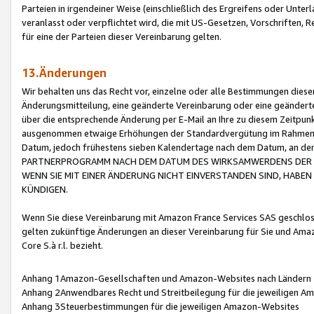
Parteien in irgendeiner Weise (einschließlich des Ergreifens oder Unt
veranlasst oder verpflichtet wird, die mit US-Gesetzen, Vorschriften,
für eine der Parteien dieser Vereinbarung gelten.
13.Änderungen
Wir behalten uns das Recht vor, einzelne oder alle Bestimmungen diese
Änderungsmitteilung, eine geänderte Vereinbarung oder eine geänderte 
über die entsprechende Änderung per E-Mail an Ihre zu diesem Zeitpun
ausgenommen etwaige Erhöhungen der Standardvergütung im Rahmen
Datum, jedoch frühestens sieben Kalendertage nach dem Datum, an de
PARTNERPROGRAMM NACH DEM DATUM DES WIRKSAMWERDENS DER Ä
WENN SIE MIT EINER ÄNDERUNG NICHT EINVERSTANDEN SIND, HABEN S
KÜNDIGEN.
Wenn Sie diese Vereinbarung mit Amazon France Services SAS geschlo
gelten zukünftige Änderungen an dieser Vereinbarung für Sie und Ama
Core S.à r.l. bezieht.
Anhang 1Amazon-Gesellschaften und Amazon-Websites nach Ländern
Anhang 2Anwendbares Recht und Streitbeilegung für die jeweiligen 
Anhang 3Steuerbestimmungen für die jeweiligen Amazon-Websites