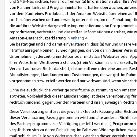
und SMS-Nachrichten. Ferner dürfen wir (a) Informationen über Ihre We
von Partner-Links und Programminhalten erhalten überwachen, aufzei
vor dem Kauf eines Produkts auf der Amazon-Website über einen auf Ih
prüfen, überwachen und anderweitig untersuchen, um die Einhaltung dies
die auf Ihrer Website dargestellte Implementierung von Programminhalt
reproduzieren, verbreiten und darstellen. Informationen darüber, wie w
Amazon-Datenschutzerklärung in
Anhang 4
.
Sie bestätigen und sind damit einverstanden, dass (a) wir und unsere 
(Traffic) anregen können, zu Bedingungen, die von den in dieser Vere
Unternehmen jederzeit (unmittelbar oder mittelbar) Websites oder Appl
Ihrer Website im Wettbewerb stehen, (c) ein Versäumnis unsererseits, I
Verzicht auf unser Recht darstellt, die betroffene oder eine andere B
Aktualisierungen, Handlungen und Zustimmungen, die wir ggf. im Rahme
vorgenommen bzw. erteilt werden und nur wirksam sind, wenn sie schri
Ohne die ausdrückliche vorherige schriftliche Zustimmung von Amazon
abtreten. Vorbehaltlich dieser Einschränkung ist diese Vereinbarung f
rechtlich bindend, gegenüber den Parteien und ihren jeweiligen Rech
Diese Vereinbarung umfasst die jeweils aktuellste Fassung aller Richtli
dieser Vereinbarung Bezug genommen wird und alle anderen Richtlinie
des Partnerprogramms zur Verfügung gestellt werden („
Programmric
verpflichten sich zu deren Einhaltung. Im Falle von Widersprüchen zwi
maßgeblich. Im Falle von Widersprüchen zwischen dieser Vereinbarun