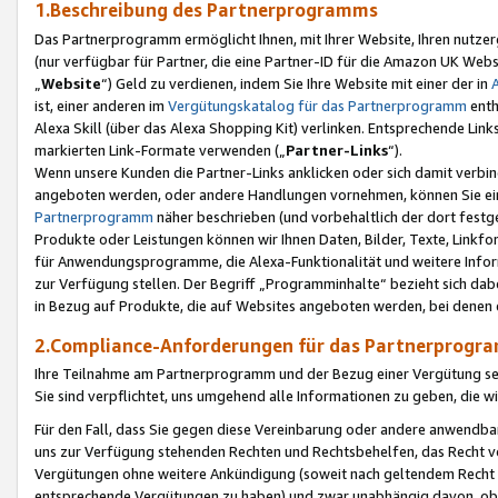
1.Beschreibung des Partnerprogramms
Das Partnerprogramm ermöglicht Ihnen, mit Ihrer Website, Ihren nutzer
(nur verfügbar für Partner, die eine Partner-ID für die Amazon UK We
„
Website
“) Geld zu verdienen, indem Sie Ihre Website mit einer der in
ist, einer anderen im
Vergütungskatalog für das Partnerprogramm
enth
Alexa Skill (über das Alexa Shopping Kit) verlinken. Entsprechende Lin
markierten Link-Formate verwenden („
Partner-Links
“).
Wenn unsere Kunden die Partner-Links anklicken oder sich damit verbi
angeboten werden, oder andere Handlungen vornehmen, können Sie eine
Partnerprogramm
näher beschrieben (und vorbehaltlich der dort festg
Produkte oder Leistungen können wir Ihnen Daten, Bilder, Texte, Linkfo
für Anwendungsprogramme, die Alexa-Funktionalität und weitere Inf
zur Verfügung stellen. Der Begriff „Programminhalte“ bezieht sich dabe
in Bezug auf Produkte, die auf Websites angeboten werden, bei denen 
2.Compliance-Anforderungen für das Partnerprog
Ihre Teilnahme am Partnerprogramm und der Bezug einer Vergütung setz
Sie sind verpflichtet, uns umgehend alle Informationen zu geben, die w
Für den Fall, dass Sie gegen diese Vereinbarung oder andere anwendba
uns zur Verfügung stehenden Rechten und Rechtsbehelfen, das Recht vo
Vergütungen ohne weitere Ankündigung (soweit nach geltendem Recht z
entsprechende Vergütungen zu haben) und zwar unabhängig davon, ob 