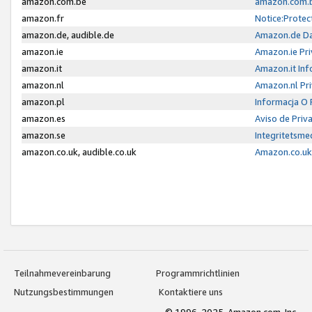
amazon.com.be
amazon.com.b
amazon.fr
Notice:Protec
amazon.de, audible.de
Amazon.de Da
amazon.ie
Amazon.ie Pri
amazon.it
Amazon.it Inf
amazon.nl
Amazon.nl Pri
amazon.pl
Informacja O
amazon.es
Aviso de Priv
amazon.se
Integritetsm
amazon.co.uk, audible.co.uk
Amazon.co.uk 
Teilnahmevereinbarung
Programmrichtlinien
Nutzungsbestimmungen
Kontaktiere uns