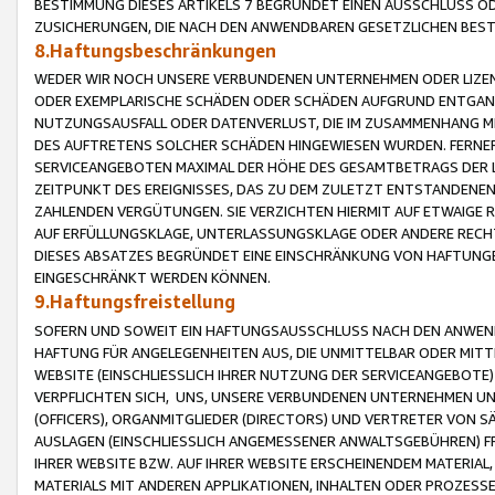
BESTIMMUNG DIESES ARTIKELS 7 BEGRÜNDET EINEN AUSSCHLUSS 
ZUSICHERUNGEN, DIE NACH DEN ANWENDBAREN GESETZLICHEN BE
8.Haftungsbeschränkungen
WEDER WIR NOCH UNSERE VERBUNDENEN UNTERNEHMEN ODER LIZEN
ODER EXEMPLARISCHE SCHÄDEN ODER SCHÄDEN AUFGRUND ENTGANG
NUTZUNGSAUSFALL ODER DATENVERLUST, DIE IM ZUSAMMENHANG MI
DES AUFTRETENS SOLCHER SCHÄDEN HINGEWIESEN WURDEN. FERN
SERVICEANGEBOTEN MAXIMAL DER HÖHE DES GESAMTBETRAGS DER 
ZEITPUNKT DES EREIGNISSES, DAS ZU DEM ZULETZT ENTSTANDENE
ZAHLENDEN VERGÜTUNGEN. SIE VERZICHTEN HIERMIT AUF ETWAIGE 
AUF ERFÜLLUNGSKLAGE, UNTERLASSUNGSKLAGE ODER ANDERE RECHT
DIESES ABSATZES BEGRÜNDET EINE EINSCHRÄNKUNG VON HAFTUNG
EINGESCHRÄNKT WERDEN KÖNNEN.
9.Haftungsfreistellung
SOFERN UND SOWEIT EIN HAFTUNGSAUSSCHLUSS NACH DEN ANWENDB
HAFTUNG FÜR ANGELEGENHEITEN AUS, DIE UNMITTELBAR ODER MITT
WEBSITE (EINSCHLIESSLICH IHRER NUTZUNG DER SERVICEANGEBOTE)
VERPFLICHTEN SICH, UNS, UNSERE VERBUNDENEN UNTERNEHMEN UN
(OFFICERS), ORGANMITGLIEDER (DIRECTORS) UND VERTRETER VON 
AUSLAGEN (EINSCHLIESSLICH ANGEMESSENER ANWALTSGEBÜHREN) FR
IHRER WEBSITE BZW. AUF IHRER WEBSITE ERSCHEINENDEM MATERIAL
MATERIALS MIT ANDEREN APPLIKATIONEN, INHALTEN ODER PROZESSE