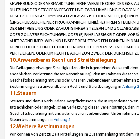
BEWERBUNG ODER VERMARKTUNG IHRER WEBSITE ODER DES GGF. AUF 
NUTZUNG DER SERVICEANGEBOTE UND ZWAR UNABHÄNGIG DAVON, O
GESETZLICHEN BESTIMMUNGEN ZULÄSSIG IST ODER NICHT, (D) EINE
(EINSCHLIESSLICH EINER PROGRAMMRICHTLINIE), (E) IHREN STEUER
DER EINTREIBUNG ODER ZAHLUNG IHRER STEUERN UND ZOLLABGAB
ODER ZOLLVERPFLICHTUNGEN, ODER (F) FAHRLÄSSIGKEIT ODER VORS
AUFTRAGNEHMER. WIR UND UNSERE BEAUFTRAGTEN KÖNNEN IM NAME
GERICHTLICHE SCHRITTE EINLEITEN UND JEDE PROZESSUALE HAND
VERTEIDIGEN, ODER UM RECHTE AUCH ZUM ZWECK DER DURCHSETZU
10.Anwendbares Recht und Streitbeilegung
Die Beilegung etwaiger Streitigkeiten, die in irgendeiner Weise mit de
angeblichen Verletzung dieser Vereinbarung), den im Rahmen dieser Ve
Geschäftsbeziehung mit uns oder unseren verbundenen Unternehmen zu
Bestimmungen zu anwendbarem Recht und Streitbeilegung in
Anhang 
11.Steuern
Steuern und damit verbundene Verpflichtungen, die in irgendeiner Wei
tatsächlichen oder angeblichen Verletzung dieser Vereinbarung), den 
Geschäftsbeziehung mit uns oder unseren verbundenen Unternehmen z
Steuerbestimmungen in
Anhang 3
.
12.Weitere Bestimmungen
Wir können von Zeit zu Zeit Mitteilungen im Zusammenhang mit dem Par