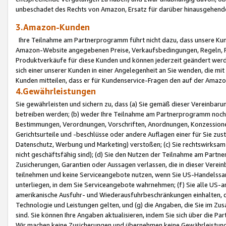
unbeschadet des Rechts von Amazon, Ersatz für darüber hinausgehen
3.Amazon-Kunden
Ihre Teilnahme am Partnerprogramm führt nicht dazu, dass unsere Kun
Amazon-Website angegebenen Preise, Verkaufsbedingungen, Regeln, Ri
Produktverkäufe für diese Kunden und können jederzeit geändert werde
sich einer unserer Kunden in einer Angelegenheit an Sie wenden, die 
Kunden mitteilen, dass er für Kundenservice-Fragen den auf der Ama
4.Gewährleistungen
Sie gewährleisten und sichern zu, dass (a) Sie gemäß dieser Vereinba
betreiben werden; (b) weder Ihre Teilnahme am Partnerprogramm noch d
Bestimmungen, Verordnungen, Vorschriften, Anordnungen, Konzessionen,
Gerichtsurteile und -beschlüsse oder andere Auflagen einer für Sie zu
Datenschutz, Werbung und Marketing) verstoßen; (c) Sie rechtswirksam 
nicht geschäftsfähig sind); (d) Sie den Nutzen der Teilnahme am Partne
Zusicherungen, Garantien oder Aussagen verlassen, die in dieser Verein
teilnehmen und keine Serviceangebote nutzen, wenn Sie US-Handelssa
unterliegen, in dem Sie Serviceangebote wahrnehmen; (f) Sie alle US
amerikanische Ausfuhr- und Wiederausfuhrbeschränkungen einhalten, 
Technologie und Leistungen gelten, und (g) die Angaben, die Sie im 
sind. Sie können Ihre Angaben aktualisieren, indem Sie sich über die 
Wir machen keine Zusicherungen und übernehmen keine Gewährleistun