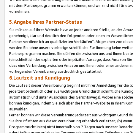
mit dem Partnerprogramm erwarten können, und wir sind nicht für etwa
vornehmen.
5.Angabe Ihres Partner-Status
Sie müssen auf Ihrer Website bzw. an jeder anderen Stelle, an der Am
genehmigt, klar und deutlich den folgenden oder einen im Wesentlichen
Partner verdiene ich an qualifizierten Verkäufen“. Abgesehen von die
werden Sie ohne unsere vorherige schriftliche Zustimmung keine weite
Partnerprogramm machen. Sie dürfen die zwischen uns und Ihnen best
(einschließlich der expliziten oder impliziten Aussage, dass Amazon Si
dass eine Verbindung zwischen Amazon und Ihnen oder einer anderen natü
vorliegenden Vereinbarung ausdrücklich gestattet ist.
6.Laufzeit und Kündigung
Die Laufzeit dieser Vereinbarung beginnt mit Ihrer Anmeldung für die 
jederzeit ordentlich oder aus wichtigem Grund durch schriftliche Kündi
automatisch und unter Ausschluss des Gerichtswegs), wobei eine solch
können kündigen, indem Sie sich über die Partner-Website in Ihrem Ko
auswählen.
Ferner können wir diese Vereinbarung jederzeit aus wichtigem Grund dur
Sie Ihre Pflichten aus dieser Vereinbarung erheblich verletzen; (b) wen
Programmrichtlinien) nicht innerhalb von 7 Tagen nach unserer Benachr
oder Haftungsansprüchen im Zusammenhang mit Ihrer Teilnahme am Pa