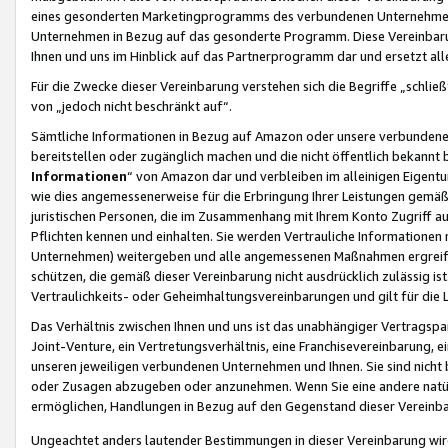
eines gesonderten Marketingprogramms des verbundenen Unternehmens
Unternehmen in Bezug auf das gesonderte Programm. Diese Vereinbarung
Ihnen und uns im Hinblick auf das Partnerprogramm dar und ersetzt al
Für die Zwecke dieser Vereinbarung verstehen sich die Begriffe „schließ
von „jedoch nicht beschränkt auf“.
Sämtliche Informationen in Bezug auf Amazon oder unsere verbunde
bereitstellen oder zugänglich machen und die nicht öffentlich bekannt bz
Informationen
“ von Amazon dar und verbleiben im alleinigen Eigent
wie dies angemessenerweise für die Erbringung Ihrer Leistungen gemäß d
juristischen Personen, die im Zusammenhang mit Ihrem Konto Zugriff au
Pflichten kennen und einhalten. Sie werden Vertrauliche Informationen 
Unternehmen) weitergeben und alle angemessenen Maßnahmen ergreifen
schützen, die gemäß dieser Vereinbarung nicht ausdrücklich zulässig is
Vertraulichkeits- oder Geheimhaltungsvereinbarungen und gilt für die
Das Verhältnis zwischen Ihnen und uns ist das unabhängiger Vertragspa
Joint-Venture, ein Vertretungsverhältnis, eine Franchisevereinbarung, 
unseren jeweiligen verbundenen Unternehmen und Ihnen. Sie sind ni
oder Zusagen abzugeben oder anzunehmen. Wenn Sie eine andere natürli
ermöglichen, Handlungen in Bezug auf den Gegenstand dieser Vereinbar
Ungeachtet anders lautender Bestimmungen in dieser Vereinbarung wird