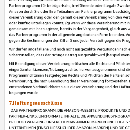
Partnerprogramm für betrügerische, irreführende oder illegale Zwecke
Amazon durch Sie oder Ihre Teilnahme am Partnerprogramm beschädig
dieser Vereinbarung oder den gemäß dieser Vereinbarung von den Vertr
oder künftig unterliegen könnte; (g) wenn wir diese Vereinbarung mit I
gemeinsam mit Ihnen agieren, bereits in der Vergangenheit, gleich aus
das Partnerprogramm in der allgemein angebotenen Form beenden. Vors
gegen die Bestimmungen der Ziffer 5 und jeder Verstoß gegen die Prog
Wir dürfen angefallene und noch nicht ausgezahlte Vergütungen nach 
sicherzustellen, dass der richtige Betrag ausgezahlt wird (beispielsw
Mit Beendigung dieser Vereinbarung erlöschen alle Rechte und Pflichte
eingeräumten Lizenzen/Nutzungsrechte; hiervon ausgenommen sind die in 
Programmrichtlinien festgelegten Rechte und Pflichten der Parteien sow
Vereinbarung, die nach Beendigung dieser Vereinbarung fortbestehen. D
entstandenen Verbindlichkeiten aus dieser Vereinbarung und der Haft
begangen wurde.
7.Haftungsausschlüsse
DAS PARTNERPROGRAMM, DIE AMAZON-WEBSITE, PRODUKTE UND DI
PARTNER-LINKS, LINKFORMATE, INHALTE, DIE ANWENDUNGSPROGR
PRODUKTWERBUNG, UNSERE DOMAIN-NAMEN, MARKEN UND LOGOS S
UNTERNEHMEN (EINSCHLIESSLICH DER AMAZON-MARKEN) UND DIE GE