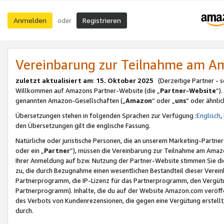
Anmelden
Registrieren
oder
Vereinbarung zur Teilnahme am 
zuletzt aktualisiert am
:
15. Oktober 2025
(Derzeitige Partner - 
Willkommen auf Amazons Partner-Website (die „
Partner-Website
“)
genannten Amazon-Gesellschaften („
Amazon
“ oder „
uns
“ oder ähnli
Übersetzungen stehen in folgenden Sprachen zur Verfügung :
Englisch
,
den Übersetzungen gilt die englische Fassung.
Natürliche oder juristische Personen, die an unserem Marketing-Partn
oder ein „
Partner
“), müssen die Vereinbarung zur Teilnahme am Ama
Ihrer Anmeldung auf bzw. Nutzung der Partner-Website stimmen Sie die
zu, die durch Bezugnahme einen wesentlichen Bestandteil dieser Verei
Partnerprogramm, die IP-Lizenz für das Partnerprogramm, den Vergütu
Partnerprogramm). Inhalte, die du auf der Website Amazon.com veröffe
des Verbots von Kundenrezensionen, die gegen eine Vergütung erstellt, 
durch.