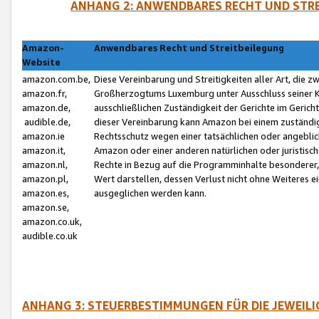
ANHANG 2: ANWENDBARES RECHT UND STRE
Amazon-
Anwendbares Recht und Streitbeilegung
Website
amazon.com.be,
Diese Vereinbarung und Streitigkeiten aller Art, die 
amazon.fr,
Großherzogtums Luxemburg unter Ausschluss seiner Kol
amazon.de,
ausschließlichen Zuständigkeit der Gerichte im Geri
audible.de,
dieser Vereinbarung kann Amazon bei einem zuständig
amazon.ie
Rechtsschutz wegen einer tatsächlichen oder angebli
amazon.it,
Amazon oder einer anderen natürlichen oder juristisc
amazon.nl,
Rechte in Bezug auf die Programminhalte besonderer,
amazon.pl,
Wert darstellen, dessen Verlust nicht ohne Weiteres e
amazon.es,
ausgeglichen werden kann.
amazon.se,
amazon.co.uk,
audible.co.uk
ANHANG 3: STEUERBESTIMMUNGEN FÜR DIE JEWEIL