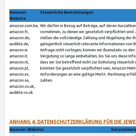
Amazon-
Steuerliche Bestimmungen
Website
amazon.com.be,
Wir dürfen in Bezug auf Beträge, auf deren Auszahlun
amazon.fr,
vornehmen, zu denen wir gesetzlich verpflichtet sind
amazon.de,
stellen die vollständige Zahlung und Abgeltung der 
audible.de,
gelegentlich steuerlich relevante Informationen von I
amazon.ie
Anfrage nicht vorlegen, können wir (kumulativ zu de
amazon.it,
Vergütung so lange einbehalten, bis Sie uns diese Inf
amazon.nl,
dass wir Sie betreffend nicht zur Einholung steuerlich 
amazon.pl,
könnten Sie gesetzlich verpflichtet sein, Amazon Meh
amazon.es,
Anforderungen an eine gültige MwSt.-Rechnung erfüllt
amazon.se,
zahlen.
amazon.co.uk,
audible.co.uk
ANHANG 4: DATENSCHUTZERKLÄRUNG FÜR DIE JEWE
Amazon-Website
Datenschutz