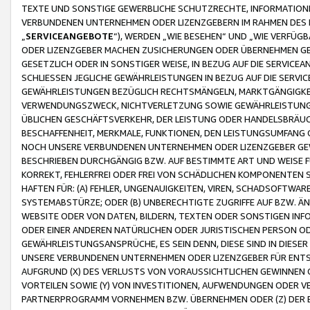
TEXTE UND SONSTIGE GEWERBLICHE SCHUTZRECHTE, INFORMATIONE
VERBUNDENEN UNTERNEHMEN ODER LIZENZGEBERN IM RAHMEN DES
„
SERVICEANGEBOTE
“), WERDEN „WIE BESEHEN“ UND „WIE VERFÜ
ODER LIZENZGEBER MACHEN ZUSICHERUNGEN ODER ÜBERNEHMEN GEW
GESETZLICH ODER IN SONSTIGER WEISE, IN BEZUG AUF DIE SERVI
SCHLIESSEN JEGLICHE GEWÄHRLEISTUNGEN IN BEZUG AUF DIE SERVI
GEWÄHRLEISTUNGEN BEZÜGLICH RECHTSMÄNGELN, MARKTGÄNGIGKEIT
VERWENDUNGSZWECK, NICHTVERLETZUNG SOWIE GEWÄHRLEISTUNGEN 
ÜBLICHEN GESCHÄFTSVERKEHR, DER LEISTUNG ODER HANDELSBRÄUCH
BESCHAFFENHEIT, MERKMALE, FUNKTIONEN, DEN LEISTUNGSUMFANG 
NOCH UNSERE VERBUNDENEN UNTERNEHMEN ODER LIZENZGEBER GEWÄ
BESCHRIEBEN DURCHGÄNGIG BZW. AUF BESTIMMTE ART UND WEISE
KORREKT, FEHLERFREI ODER FREI VON SCHÄDLICHEN KOMPONENTEN
HAFTEN FÜR: (A) FEHLER, UNGENAUIGKEITEN, VIREN, SCHADSOFTW
SYSTEMABSTÜRZE; ODER (B) UNBERECHTIGTE ZUGRIFFE AUF BZW. 
WEBSITE ODER VON DATEN, BILDERN, TEXTEN ODER SONSTIGEN INF
ODER EINER ANDEREN NATÜRLICHEN ODER JURISTISCHEN PERSON OD
GEWÄHRLEISTUNGSANSPRÜCHE, ES SEIN DENN, DIESE SIND IN DIES
UNSERE VERBUNDENEN UNTERNEHMEN ODER LIZENZGEBER FÜR EN
AUFGRUND (X) DES VERLUSTS VON VORAUSSICHTLICHEN GEWINNEN
VORTEILEN SOWIE (Y) VON INVESTITIONEN, AUFWENDUNGEN ODER VE
PARTNERPROGRAMM VORNEHMEN BZW. ÜBERNEHMEN ODER (Z) DER 