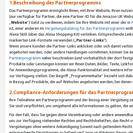
1.Beschreibung des Partnerprogramms
Das Partnerprogramm ermöglicht Ihnen, mit Ihrer Website, Ihren nutzer
(nur verfügbar für Partner, die eine Partner-ID für die Amazon UK We
„
Website
“) Geld zu verdienen, indem Sie Ihre Website mit einer der in
ist, einer anderen im
Vergütungskatalog für das Partnerprogramm
enth
Alexa Skill (über das Alexa Shopping Kit) verlinken. Entsprechende Lin
markierten Link-Formate verwenden („
Partner-Links
“).
Wenn unsere Kunden die Partner-Links anklicken oder sich damit verbi
angeboten werden, oder andere Handlungen vornehmen, können Sie eine
Partnerprogramm
näher beschrieben (und vorbehaltlich der dort festg
Produkte oder Leistungen können wir Ihnen Daten, Bilder, Texte, Linkfo
für Anwendungsprogramme, die Alexa-Funktionalität und weitere Inf
zur Verfügung stellen. Der Begriff „Programminhalte“ bezieht sich dabe
in Bezug auf Produkte, die auf Websites angeboten werden, bei denen 
2.Compliance-Anforderungen für das Partnerprog
Ihre Teilnahme am Partnerprogramm und der Bezug einer Vergütung setz
Sie sind verpflichtet, uns umgehend alle Informationen zu geben, die w
Für den Fall, dass Sie gegen diese Vereinbarung oder andere anwendba
uns zur Verfügung stehenden Rechten und Rechtsbehelfen, das Recht vo
Vergütungen ohne weitere Ankündigung (soweit nach geltendem Recht z
entsprechende Vergütungen zu haben) und zwar unabhängig davon, ob 