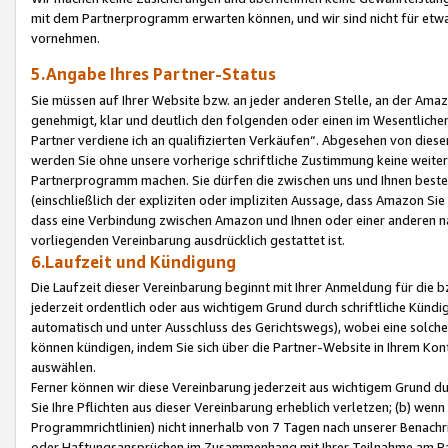
mit dem Partnerprogramm erwarten können, und wir sind nicht für etwa
vornehmen.
5.Angabe Ihres Partner-Status
Sie müssen auf Ihrer Website bzw. an jeder anderen Stelle, an der Am
genehmigt, klar und deutlich den folgenden oder einen im Wesentlichen
Partner verdiene ich an qualifizierten Verkäufen“. Abgesehen von die
werden Sie ohne unsere vorherige schriftliche Zustimmung keine weite
Partnerprogramm machen. Sie dürfen die zwischen uns und Ihnen best
(einschließlich der expliziten oder impliziten Aussage, dass Amazon Si
dass eine Verbindung zwischen Amazon und Ihnen oder einer anderen natü
vorliegenden Vereinbarung ausdrücklich gestattet ist.
6.Laufzeit und Kündigung
Die Laufzeit dieser Vereinbarung beginnt mit Ihrer Anmeldung für die 
jederzeit ordentlich oder aus wichtigem Grund durch schriftliche Kündi
automatisch und unter Ausschluss des Gerichtswegs), wobei eine solch
können kündigen, indem Sie sich über die Partner-Website in Ihrem Ko
auswählen.
Ferner können wir diese Vereinbarung jederzeit aus wichtigem Grund dur
Sie Ihre Pflichten aus dieser Vereinbarung erheblich verletzen; (b) wen
Programmrichtlinien) nicht innerhalb von 7 Tagen nach unserer Benachr
oder Haftungsansprüchen im Zusammenhang mit Ihrer Teilnahme am Pa