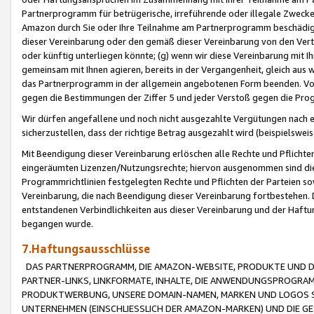
Partnerprogramm für betrügerische, irreführende oder illegale Zwecke
Amazon durch Sie oder Ihre Teilnahme am Partnerprogramm beschädig
dieser Vereinbarung oder den gemäß dieser Vereinbarung von den Vertr
oder künftig unterliegen könnte; (g) wenn wir diese Vereinbarung mit I
gemeinsam mit Ihnen agieren, bereits in der Vergangenheit, gleich aus
das Partnerprogramm in der allgemein angebotenen Form beenden. Vors
gegen die Bestimmungen der Ziffer 5 und jeder Verstoß gegen die Prog
Wir dürfen angefallene und noch nicht ausgezahlte Vergütungen nach 
sicherzustellen, dass der richtige Betrag ausgezahlt wird (beispielsw
Mit Beendigung dieser Vereinbarung erlöschen alle Rechte und Pflichte
eingeräumten Lizenzen/Nutzungsrechte; hiervon ausgenommen sind die in 
Programmrichtlinien festgelegten Rechte und Pflichten der Parteien sow
Vereinbarung, die nach Beendigung dieser Vereinbarung fortbestehen. D
entstandenen Verbindlichkeiten aus dieser Vereinbarung und der Haft
begangen wurde.
7.Haftungsausschlüsse
DAS PARTNERPROGRAMM, DIE AMAZON-WEBSITE, PRODUKTE UND DI
PARTNER-LINKS, LINKFORMATE, INHALTE, DIE ANWENDUNGSPROGR
PRODUKTWERBUNG, UNSERE DOMAIN-NAMEN, MARKEN UND LOGOS S
UNTERNEHMEN (EINSCHLIESSLICH DER AMAZON-MARKEN) UND DIE GE