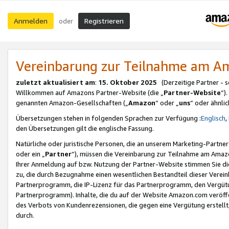
Anmelden
Registrieren
oder
Vereinbarung zur Teilnahme am 
zuletzt aktualisiert am
:
15. Oktober 2025
(Derzeitige Partner - 
Willkommen auf Amazons Partner-Website (die „
Partner-Website
“)
genannten Amazon-Gesellschaften („
Amazon
“ oder „
uns
“ oder ähnli
Übersetzungen stehen in folgenden Sprachen zur Verfügung :
Englisch
,
den Übersetzungen gilt die englische Fassung.
Natürliche oder juristische Personen, die an unserem Marketing-Partn
oder ein „
Partner
“), müssen die Vereinbarung zur Teilnahme am Ama
Ihrer Anmeldung auf bzw. Nutzung der Partner-Website stimmen Sie die
zu, die durch Bezugnahme einen wesentlichen Bestandteil dieser Verei
Partnerprogramm, die IP-Lizenz für das Partnerprogramm, den Vergütu
Partnerprogramm). Inhalte, die du auf der Website Amazon.com veröffe
des Verbots von Kundenrezensionen, die gegen eine Vergütung erstellt, 
durch.