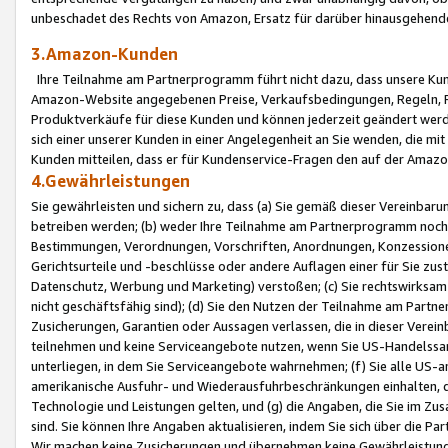
unbeschadet des Rechts von Amazon, Ersatz für darüber hinausgehen
3.Amazon-Kunden
Ihre Teilnahme am Partnerprogramm führt nicht dazu, dass unsere Kun
Amazon-Website angegebenen Preise, Verkaufsbedingungen, Regeln, Ri
Produktverkäufe für diese Kunden und können jederzeit geändert werde
sich einer unserer Kunden in einer Angelegenheit an Sie wenden, die 
Kunden mitteilen, dass er für Kundenservice-Fragen den auf der Ama
4.Gewährleistungen
Sie gewährleisten und sichern zu, dass (a) Sie gemäß dieser Vereinba
betreiben werden; (b) weder Ihre Teilnahme am Partnerprogramm noch d
Bestimmungen, Verordnungen, Vorschriften, Anordnungen, Konzessionen,
Gerichtsurteile und -beschlüsse oder andere Auflagen einer für Sie zu
Datenschutz, Werbung und Marketing) verstoßen; (c) Sie rechtswirksam 
nicht geschäftsfähig sind); (d) Sie den Nutzen der Teilnahme am Partne
Zusicherungen, Garantien oder Aussagen verlassen, die in dieser Verein
teilnehmen und keine Serviceangebote nutzen, wenn Sie US-Handelssa
unterliegen, in dem Sie Serviceangebote wahrnehmen; (f) Sie alle US
amerikanische Ausfuhr- und Wiederausfuhrbeschränkungen einhalten, 
Technologie und Leistungen gelten, und (g) die Angaben, die Sie im 
sind. Sie können Ihre Angaben aktualisieren, indem Sie sich über die 
Wir machen keine Zusicherungen und übernehmen keine Gewährleistun