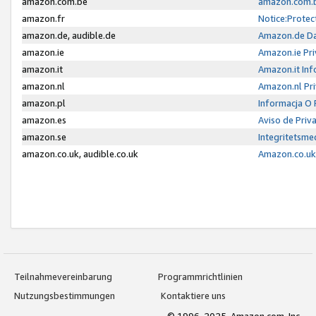
amazon.com.be
amazon.com.b
amazon.fr
Notice:Protec
amazon.de, audible.de
Amazon.de Da
amazon.ie
Amazon.ie Pri
amazon.it
Amazon.it Inf
amazon.nl
Amazon.nl Pri
amazon.pl
Informacja O
amazon.es
Aviso de Priv
amazon.se
Integritetsm
amazon.co.uk, audible.co.uk
Amazon.co.uk 
Teilnahmevereinbarung
Programmrichtlinien
Nutzungsbestimmungen
Kontaktiere uns