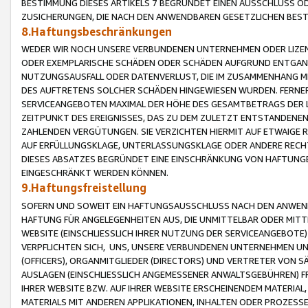
BESTIMMUNG DIESES ARTIKELS 7 BEGRÜNDET EINEN AUSSCHLUSS 
ZUSICHERUNGEN, DIE NACH DEN ANWENDBAREN GESETZLICHEN BE
8.Haftungsbeschränkungen
WEDER WIR NOCH UNSERE VERBUNDENEN UNTERNEHMEN ODER LIZEN
ODER EXEMPLARISCHE SCHÄDEN ODER SCHÄDEN AUFGRUND ENTGANG
NUTZUNGSAUSFALL ODER DATENVERLUST, DIE IM ZUSAMMENHANG MI
DES AUFTRETENS SOLCHER SCHÄDEN HINGEWIESEN WURDEN. FERN
SERVICEANGEBOTEN MAXIMAL DER HÖHE DES GESAMTBETRAGS DER 
ZEITPUNKT DES EREIGNISSES, DAS ZU DEM ZULETZT ENTSTANDENE
ZAHLENDEN VERGÜTUNGEN. SIE VERZICHTEN HIERMIT AUF ETWAIGE 
AUF ERFÜLLUNGSKLAGE, UNTERLASSUNGSKLAGE ODER ANDERE RECHT
DIESES ABSATZES BEGRÜNDET EINE EINSCHRÄNKUNG VON HAFTUNG
EINGESCHRÄNKT WERDEN KÖNNEN.
9.Haftungsfreistellung
SOFERN UND SOWEIT EIN HAFTUNGSAUSSCHLUSS NACH DEN ANWENDB
HAFTUNG FÜR ANGELEGENHEITEN AUS, DIE UNMITTELBAR ODER MITT
WEBSITE (EINSCHLIESSLICH IHRER NUTZUNG DER SERVICEANGEBOTE)
VERPFLICHTEN SICH, UNS, UNSERE VERBUNDENEN UNTERNEHMEN UN
(OFFICERS), ORGANMITGLIEDER (DIRECTORS) UND VERTRETER VON 
AUSLAGEN (EINSCHLIESSLICH ANGEMESSENER ANWALTSGEBÜHREN) FR
IHRER WEBSITE BZW. AUF IHRER WEBSITE ERSCHEINENDEM MATERIAL
MATERIALS MIT ANDEREN APPLIKATIONEN, INHALTEN ODER PROZESSE