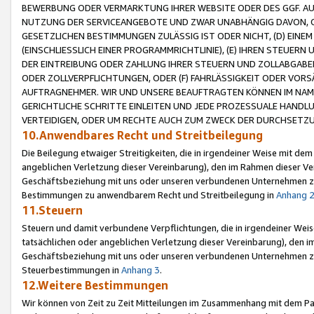
BEWERBUNG ODER VERMARKTUNG IHRER WEBSITE ODER DES GGF. AUF 
NUTZUNG DER SERVICEANGEBOTE UND ZWAR UNABHÄNGIG DAVON, O
GESETZLICHEN BESTIMMUNGEN ZULÄSSIG IST ODER NICHT, (D) EINE
(EINSCHLIESSLICH EINER PROGRAMMRICHTLINIE), (E) IHREN STEUER
DER EINTREIBUNG ODER ZAHLUNG IHRER STEUERN UND ZOLLABGAB
ODER ZOLLVERPFLICHTUNGEN, ODER (F) FAHRLÄSSIGKEIT ODER VORS
AUFTRAGNEHMER. WIR UND UNSERE BEAUFTRAGTEN KÖNNEN IM NAME
GERICHTLICHE SCHRITTE EINLEITEN UND JEDE PROZESSUALE HAND
VERTEIDIGEN, ODER UM RECHTE AUCH ZUM ZWECK DER DURCHSETZU
10.Anwendbares Recht und Streitbeilegung
Die Beilegung etwaiger Streitigkeiten, die in irgendeiner Weise mit de
angeblichen Verletzung dieser Vereinbarung), den im Rahmen dieser Ve
Geschäftsbeziehung mit uns oder unseren verbundenen Unternehmen zu
Bestimmungen zu anwendbarem Recht und Streitbeilegung in
Anhang 
11.Steuern
Steuern und damit verbundene Verpflichtungen, die in irgendeiner Wei
tatsächlichen oder angeblichen Verletzung dieser Vereinbarung), den 
Geschäftsbeziehung mit uns oder unseren verbundenen Unternehmen z
Steuerbestimmungen in
Anhang 3
.
12.Weitere Bestimmungen
Wir können von Zeit zu Zeit Mitteilungen im Zusammenhang mit dem Par