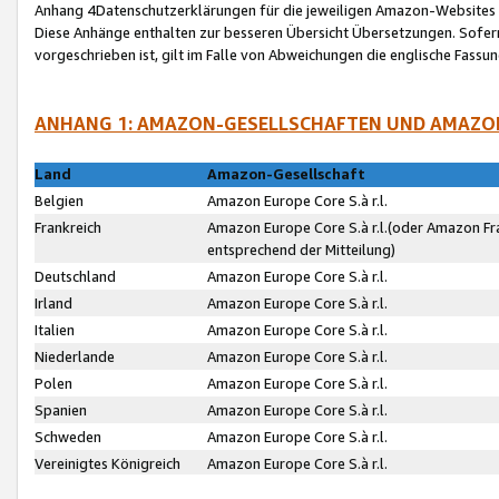
Anhang 4Datenschutzerklärungen für die jeweiligen Amazon-Websites
Diese Anhänge enthalten zur besseren Übersicht Übersetzungen. Sofe
vorgeschrieben ist, gilt im Falle von Abweichungen die englische Fass
ANHANG 1: AMAZON-GESELLSCHAFTEN UND AMAZO
Land
Amazon-Gesellschaft
Belgien
Amazon Europe Core S.à r.l.
Frankreich
Amazon Europe Core S.à r.l.(oder Amazon Fr
entsprechend der Mitteilung)
Deutschland
Amazon Europe Core S.à r.l.
Irland
Amazon Europe Core S.à r.l.
Italien
Amazon Europe Core S.à r.l.
Niederlande
Amazon Europe Core S.à r.l.
Polen
Amazon Europe Core S.à r.l.
Spanien
Amazon Europe Core S.à r.l.
Schweden
Amazon Europe Core S.à r.l.
Vereinigtes Königreich
Amazon Europe Core S.à r.l.