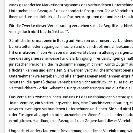
eines gesonderten Marketingprogramms des verbundenen Unternehmens
Unternehmen in Bezug auf das gesonderte Programm. Diese Vereinbarung
Ihnen und uns im Hinblick auf das Partnerprogramm dar und ersetzt al
Für die Zwecke dieser Vereinbarung verstehen sich die Begriffe „schließ
von „jedoch nicht beschränkt auf“.
Sämtliche Informationen in Bezug auf Amazon oder unsere verbunde
bereitstellen oder zugänglich machen und die nicht öffentlich bekannt bz
Informationen
“ von Amazon dar und verbleiben im alleinigen Eigent
wie dies angemessenerweise für die Erbringung Ihrer Leistungen gemäß d
juristischen Personen, die im Zusammenhang mit Ihrem Konto Zugriff au
Pflichten kennen und einhalten. Sie werden Vertrauliche Informationen 
Unternehmen) weitergeben und alle angemessenen Maßnahmen ergreifen
schützen, die gemäß dieser Vereinbarung nicht ausdrücklich zulässig is
Vertraulichkeits- oder Geheimhaltungsvereinbarungen und gilt für die
Das Verhältnis zwischen Ihnen und uns ist das unabhängiger Vertragspa
Joint-Venture, ein Vertretungsverhältnis, eine Franchisevereinbarung, 
unseren jeweiligen verbundenen Unternehmen und Ihnen. Sie sind ni
oder Zusagen abzugeben oder anzunehmen. Wenn Sie eine andere natürli
ermöglichen, Handlungen in Bezug auf den Gegenstand dieser Vereinbar
Ungeachtet anders lautender Bestimmungen in dieser Vereinbarung wird