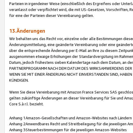
Parteien in irgendeiner Weise (einschließlich des Ergreifens oder Unt
veranlasst oder verpflichtet wird, die mit US-Gesetzen, Vorschriften,
für eine der Parteien dieser Vereinbarung gelten.
13.Änderungen
Wir behalten uns das Recht vor, einzelne oder alle Bestimmungen diese
Änderungsmitteilung, eine geänderte Vereinbarung oder eine geänderte 
über die entsprechende Änderung per E-Mail an Ihre zu diesem Zeitpun
ausgenommen etwaige Erhöhungen der Standardvergütung im Rahmen
Datum, jedoch frühestens sieben Kalendertage nach dem Datum, an de
PARTNERPROGRAMM NACH DEM DATUM DES WIRKSAMWERDENS DER Ä
WENN SIE MIT EINER ÄNDERUNG NICHT EINVERSTANDEN SIND, HABEN S
KÜNDIGEN.
Wenn Sie diese Vereinbarung mit Amazon France Services SAS geschlo
gelten zukünftige Änderungen an dieser Vereinbarung für Sie und Ama
Core S.à r.l. bezieht.
Anhang 1Amazon-Gesellschaften und Amazon-Websites nach Ländern
Anhang 2Anwendbares Recht und Streitbeilegung für die jeweiligen 
Anhang 3Steuerbestimmungen für die jeweiligen Amazon-Websites