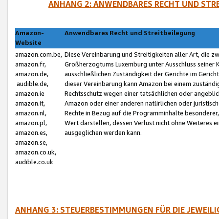
ANHANG 2: ANWENDBARES RECHT UND STRE
Amazon-
Anwendbares Recht und Streitbeilegung
Website
amazon.com.be,
Diese Vereinbarung und Streitigkeiten aller Art, die 
amazon.fr,
Großherzogtums Luxemburg unter Ausschluss seiner Kol
amazon.de,
ausschließlichen Zuständigkeit der Gerichte im Geri
audible.de,
dieser Vereinbarung kann Amazon bei einem zuständig
amazon.ie
Rechtsschutz wegen einer tatsächlichen oder angebli
amazon.it,
Amazon oder einer anderen natürlichen oder juristisc
amazon.nl,
Rechte in Bezug auf die Programminhalte besonderer,
amazon.pl,
Wert darstellen, dessen Verlust nicht ohne Weiteres e
amazon.es,
ausgeglichen werden kann.
amazon.se,
amazon.co.uk,
audible.co.uk
ANHANG 3: STEUERBESTIMMUNGEN FÜR DIE JEWEIL