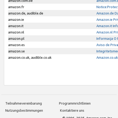
amazon.com.be
amazon.com.b
amazon.fr
Notice:Protec
amazon.de, audible.de
Amazon.de Da
amazon.ie
Amazon.ie Pri
amazon.it
Amazon.it Inf
amazon.nl
Amazon.nl Pri
amazon.pl
Informacja O
amazon.es
Aviso de Priv
amazon.se
Integritetsm
amazon.co.uk, audible.co.uk
Amazon.co.uk 
Teilnahmevereinbarung
Programmrichtlinien
Nutzungsbestimmungen
Kontaktiere uns