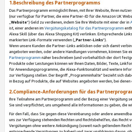
1.Beschreibung des Partnerprogramms
Das Partnerprogramm ermöglicht Ihnen, mit Ihrer Website, Ihren nutzer
(nur verfügbar für Partner, die eine Partner-ID für die Amazon UK We
„
Website
“) Geld zu verdienen, indem Sie Ihre Website mit einer der in
ist, einer anderen im
Vergütungskatalog für das Partnerprogramm
enth
Alexa Skill (über das Alexa Shopping Kit) verlinken. Entsprechende Lin
markierten Link-Formate verwenden („
Partner-Links
“).
Wenn unsere Kunden die Partner-Links anklicken oder sich damit verbi
angeboten werden, oder andere Handlungen vornehmen, können Sie eine
Partnerprogramm
näher beschrieben (und vorbehaltlich der dort festg
Produkte oder Leistungen können wir Ihnen Daten, Bilder, Texte, Linkfo
für Anwendungsprogramme, die Alexa-Funktionalität und weitere Inf
zur Verfügung stellen. Der Begriff „Programminhalte“ bezieht sich dabe
in Bezug auf Produkte, die auf Websites angeboten werden, bei denen 
2.Compliance-Anforderungen für das Partnerprog
Ihre Teilnahme am Partnerprogramm und der Bezug einer Vergütung setz
Sie sind verpflichtet, uns umgehend alle Informationen zu geben, die w
Für den Fall, dass Sie gegen diese Vereinbarung oder andere anwendba
uns zur Verfügung stehenden Rechten und Rechtsbehelfen, das Recht vo
Vergütungen ohne weitere Ankündigung (soweit nach geltendem Recht z
entsprechende Vergütungen zu haben) und zwar unabhängig davon, ob 