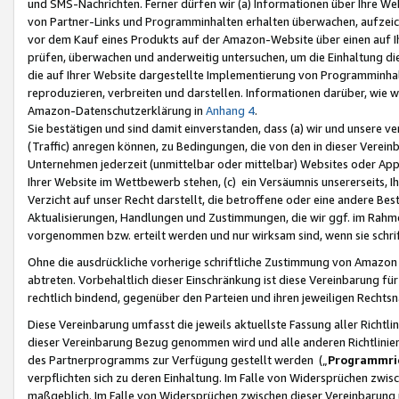
und SMS-Nachrichten. Ferner dürfen wir (a) Informationen über Ihre We
von Partner-Links und Programminhalten erhalten überwachen, aufzei
vor dem Kauf eines Produkts auf der Amazon-Website über einen auf Ih
prüfen, überwachen und anderweitig untersuchen, um die Einhaltung dies
die auf Ihrer Website dargestellte Implementierung von Programminhalt
reproduzieren, verbreiten und darstellen. Informationen darüber, wie w
Amazon-Datenschutzerklärung in
Anhang 4
.
Sie bestätigen und sind damit einverstanden, dass (a) wir und unsere 
(Traffic) anregen können, zu Bedingungen, die von den in dieser Vere
Unternehmen jederzeit (unmittelbar oder mittelbar) Websites oder Appl
Ihrer Website im Wettbewerb stehen, (c) ein Versäumnis unsererseits, I
Verzicht auf unser Recht darstellt, die betroffene oder eine andere B
Aktualisierungen, Handlungen und Zustimmungen, die wir ggf. im Rahme
vorgenommen bzw. erteilt werden und nur wirksam sind, wenn sie schri
Ohne die ausdrückliche vorherige schriftliche Zustimmung von Amazon
abtreten. Vorbehaltlich dieser Einschränkung ist diese Vereinbarung f
rechtlich bindend, gegenüber den Parteien und ihren jeweiligen Rech
Diese Vereinbarung umfasst die jeweils aktuellste Fassung aller Richtli
dieser Vereinbarung Bezug genommen wird und alle anderen Richtlinie
des Partnerprogramms zur Verfügung gestellt werden („
Programmric
verpflichten sich zu deren Einhaltung. Im Falle von Widersprüchen zwi
maßgeblich. Im Falle von Widersprüchen zwischen dieser Vereinbarun