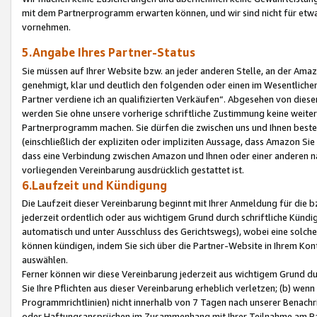
mit dem Partnerprogramm erwarten können, und wir sind nicht für etwa
vornehmen.
5.Angabe Ihres Partner-Status
Sie müssen auf Ihrer Website bzw. an jeder anderen Stelle, an der Am
genehmigt, klar und deutlich den folgenden oder einen im Wesentlichen
Partner verdiene ich an qualifizierten Verkäufen“. Abgesehen von die
werden Sie ohne unsere vorherige schriftliche Zustimmung keine weite
Partnerprogramm machen. Sie dürfen die zwischen uns und Ihnen best
(einschließlich der expliziten oder impliziten Aussage, dass Amazon Si
dass eine Verbindung zwischen Amazon und Ihnen oder einer anderen natü
vorliegenden Vereinbarung ausdrücklich gestattet ist.
6.Laufzeit und Kündigung
Die Laufzeit dieser Vereinbarung beginnt mit Ihrer Anmeldung für die 
jederzeit ordentlich oder aus wichtigem Grund durch schriftliche Kündi
automatisch und unter Ausschluss des Gerichtswegs), wobei eine solch
können kündigen, indem Sie sich über die Partner-Website in Ihrem Ko
auswählen.
Ferner können wir diese Vereinbarung jederzeit aus wichtigem Grund dur
Sie Ihre Pflichten aus dieser Vereinbarung erheblich verletzen; (b) wen
Programmrichtlinien) nicht innerhalb von 7 Tagen nach unserer Benachr
oder Haftungsansprüchen im Zusammenhang mit Ihrer Teilnahme am Pa