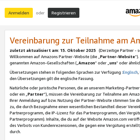
Anmelden
Registrieren
oder
Vereinbarung zur Teilnahme am 
zuletzt aktualisiert am
:
15. Oktober 2025
(Derzeitige Partner - 
Willkommen auf Amazons Partner-Website (die „
Partner-Website
“)
genannten Amazon-Gesellschaften („
Amazon
“ oder „
uns
“ oder ähnli
Übersetzungen stehen in folgenden Sprachen zur Verfügung :
Englisch
,
den Übersetzungen gilt die englische Fassung.
Natürliche oder juristische Personen, die an unserem Marketing-Partn
oder ein „
Partner
“), müssen die Vereinbarung zur Teilnahme am Ama
Ihrer Anmeldung auf bzw. Nutzung der Partner-Website stimmen Sie die
zu, die durch Bezugnahme einen wesentlichen Bestandteil dieser Verei
Partnerprogramm, die IP-Lizenz für das Partnerprogramm, den Vergütu
Partnerprogramm). Inhalte, die du auf der Website Amazon.com veröffe
des Verbots von Kundenrezensionen, die gegen eine Vergütung erstellt, 
durch.