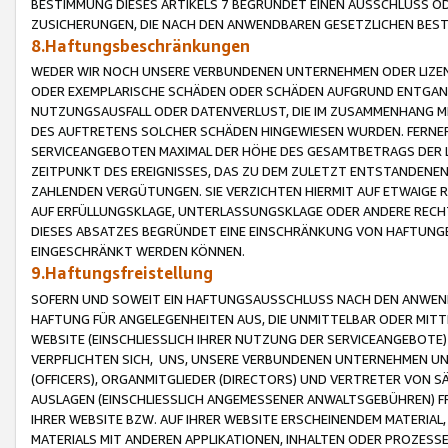
BESTIMMUNG DIESES ARTIKELS 7 BEGRÜNDET EINEN AUSSCHLUSS 
ZUSICHERUNGEN, DIE NACH DEN ANWENDBAREN GESETZLICHEN BE
8.Haftungsbeschränkungen
WEDER WIR NOCH UNSERE VERBUNDENEN UNTERNEHMEN ODER LIZEN
ODER EXEMPLARISCHE SCHÄDEN ODER SCHÄDEN AUFGRUND ENTGANG
NUTZUNGSAUSFALL ODER DATENVERLUST, DIE IM ZUSAMMENHANG MI
DES AUFTRETENS SOLCHER SCHÄDEN HINGEWIESEN WURDEN. FERN
SERVICEANGEBOTEN MAXIMAL DER HÖHE DES GESAMTBETRAGS DER 
ZEITPUNKT DES EREIGNISSES, DAS ZU DEM ZULETZT ENTSTANDENE
ZAHLENDEN VERGÜTUNGEN. SIE VERZICHTEN HIERMIT AUF ETWAIGE 
AUF ERFÜLLUNGSKLAGE, UNTERLASSUNGSKLAGE ODER ANDERE RECHT
DIESES ABSATZES BEGRÜNDET EINE EINSCHRÄNKUNG VON HAFTUNG
EINGESCHRÄNKT WERDEN KÖNNEN.
9.Haftungsfreistellung
SOFERN UND SOWEIT EIN HAFTUNGSAUSSCHLUSS NACH DEN ANWENDB
HAFTUNG FÜR ANGELEGENHEITEN AUS, DIE UNMITTELBAR ODER MITT
WEBSITE (EINSCHLIESSLICH IHRER NUTZUNG DER SERVICEANGEBOTE)
VERPFLICHTEN SICH, UNS, UNSERE VERBUNDENEN UNTERNEHMEN UN
(OFFICERS), ORGANMITGLIEDER (DIRECTORS) UND VERTRETER VON 
AUSLAGEN (EINSCHLIESSLICH ANGEMESSENER ANWALTSGEBÜHREN) FR
IHRER WEBSITE BZW. AUF IHRER WEBSITE ERSCHEINENDEM MATERIAL
MATERIALS MIT ANDEREN APPLIKATIONEN, INHALTEN ODER PROZESSE