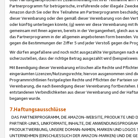
Partnerprogramm für betrügerische, irreführende oder illegale Zwecke
Amazon durch Sie oder Ihre Teilnahme am Partnerprogramm beschädig
dieser Vereinbarung oder den gemäß dieser Vereinbarung von den Vertr
oder künftig unterliegen könnte; (g) wenn wir diese Vereinbarung mit I
gemeinsam mit Ihnen agieren, bereits in der Vergangenheit, gleich aus
das Partnerprogramm in der allgemein angebotenen Form beenden. Vors
gegen die Bestimmungen der Ziffer 5 und jeder Verstoß gegen die Prog
Wir dürfen angefallene und noch nicht ausgezahlte Vergütungen nach 
sicherzustellen, dass der richtige Betrag ausgezahlt wird (beispielsw
Mit Beendigung dieser Vereinbarung erlöschen alle Rechte und Pflichte
eingeräumten Lizenzen/Nutzungsrechte; hiervon ausgenommen sind die in 
Programmrichtlinien festgelegten Rechte und Pflichten der Parteien sow
Vereinbarung, die nach Beendigung dieser Vereinbarung fortbestehen. D
entstandenen Verbindlichkeiten aus dieser Vereinbarung und der Haft
begangen wurde.
7.Haftungsausschlüsse
DAS PARTNERPROGRAMM, DIE AMAZON-WEBSITE, PRODUKTE UND DI
PARTNER-LINKS, LINKFORMATE, INHALTE, DIE ANWENDUNGSPROGR
PRODUKTWERBUNG, UNSERE DOMAIN-NAMEN, MARKEN UND LOGOS S
UNTERNEHMEN (EINSCHLIESSLICH DER AMAZON-MARKEN) UND DIE GE