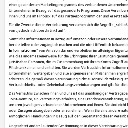
eines gesonderten Marketingprogramms des verbundenen Unternehmens
Unternehmen in Bezug auf das gesonderte Programm. Diese Vereinbarung
Ihnen und uns im Hinblick auf das Partnerprogramm dar und ersetzt al
Für die Zwecke dieser Vereinbarung verstehen sich die Begriffe „schließ
von „jedoch nicht beschränkt auf“.
Sämtliche Informationen in Bezug auf Amazon oder unsere verbunde
bereitstellen oder zugänglich machen und die nicht öffentlich bekannt bz
Informationen
“ von Amazon dar und verbleiben im alleinigen Eigent
wie dies angemessenerweise für die Erbringung Ihrer Leistungen gemäß d
juristischen Personen, die im Zusammenhang mit Ihrem Konto Zugriff au
Pflichten kennen und einhalten. Sie werden Vertrauliche Informationen 
Unternehmen) weitergeben und alle angemessenen Maßnahmen ergreifen
schützen, die gemäß dieser Vereinbarung nicht ausdrücklich zulässig is
Vertraulichkeits- oder Geheimhaltungsvereinbarungen und gilt für die
Das Verhältnis zwischen Ihnen und uns ist das unabhängiger Vertragspa
Joint-Venture, ein Vertretungsverhältnis, eine Franchisevereinbarung, 
unseren jeweiligen verbundenen Unternehmen und Ihnen. Sie sind ni
oder Zusagen abzugeben oder anzunehmen. Wenn Sie eine andere natürli
ermöglichen, Handlungen in Bezug auf den Gegenstand dieser Vereinbar
Ungeachtet anders lautender Bestimmungen in dieser Vereinbarung wird