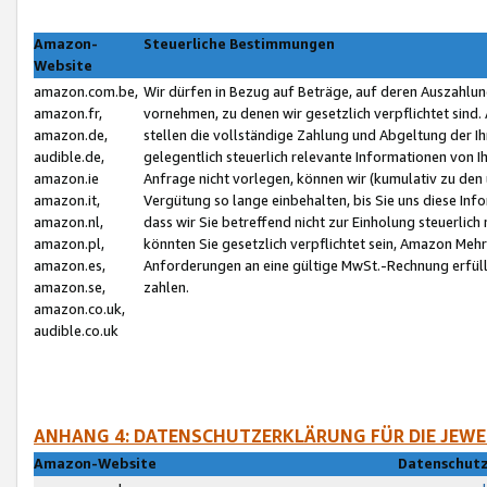
Amazon-
Steuerliche Bestimmungen
Website
amazon.com.be,
Wir dürfen in Bezug auf Beträge, auf deren Auszahlun
amazon.fr,
vornehmen, zu denen wir gesetzlich verpflichtet sind
amazon.de,
stellen die vollständige Zahlung und Abgeltung der 
audible.de,
gelegentlich steuerlich relevante Informationen von I
amazon.ie
Anfrage nicht vorlegen, können wir (kumulativ zu de
amazon.it,
Vergütung so lange einbehalten, bis Sie uns diese Inf
amazon.nl,
dass wir Sie betreffend nicht zur Einholung steuerlich 
amazon.pl,
könnten Sie gesetzlich verpflichtet sein, Amazon Meh
amazon.es,
Anforderungen an eine gültige MwSt.-Rechnung erfüllt
amazon.se,
zahlen.
amazon.co.uk,
audible.co.uk
ANHANG 4: DATENSCHUTZERKLÄRUNG FÜR DIE JEWE
Amazon-Website
Datenschutz