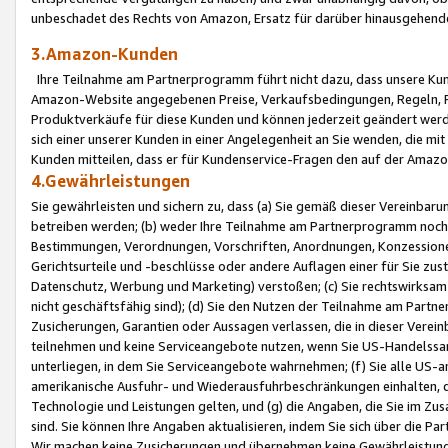
unbeschadet des Rechts von Amazon, Ersatz für darüber hinausgehen
3.Amazon-Kunden
Ihre Teilnahme am Partnerprogramm führt nicht dazu, dass unsere Kun
Amazon-Website angegebenen Preise, Verkaufsbedingungen, Regeln, Ri
Produktverkäufe für diese Kunden und können jederzeit geändert werde
sich einer unserer Kunden in einer Angelegenheit an Sie wenden, die 
Kunden mitteilen, dass er für Kundenservice-Fragen den auf der Ama
4.Gewährleistungen
Sie gewährleisten und sichern zu, dass (a) Sie gemäß dieser Vereinba
betreiben werden; (b) weder Ihre Teilnahme am Partnerprogramm noch d
Bestimmungen, Verordnungen, Vorschriften, Anordnungen, Konzessionen,
Gerichtsurteile und -beschlüsse oder andere Auflagen einer für Sie zu
Datenschutz, Werbung und Marketing) verstoßen; (c) Sie rechtswirksam 
nicht geschäftsfähig sind); (d) Sie den Nutzen der Teilnahme am Partne
Zusicherungen, Garantien oder Aussagen verlassen, die in dieser Verein
teilnehmen und keine Serviceangebote nutzen, wenn Sie US-Handelssa
unterliegen, in dem Sie Serviceangebote wahrnehmen; (f) Sie alle US
amerikanische Ausfuhr- und Wiederausfuhrbeschränkungen einhalten, 
Technologie und Leistungen gelten, und (g) die Angaben, die Sie im 
sind. Sie können Ihre Angaben aktualisieren, indem Sie sich über die 
Wir machen keine Zusicherungen und übernehmen keine Gewährleistun