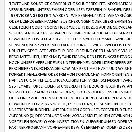
TEXTE UND SONSTIGE GEWERBLICHE SCHUTZRECHTE, INFORMATIONE
VERBUNDENEN UNTERNEHMEN ODER LIZENZGEBERN IM RAHMEN DES
„
SERVICEANGEBOTE
“), WERDEN „WIE BESEHEN“ UND „WIE VERFÜ
ODER LIZENZGEBER MACHEN ZUSICHERUNGEN ODER ÜBERNEHMEN GEW
GESETZLICH ODER IN SONSTIGER WEISE, IN BEZUG AUF DIE SERVI
SCHLIESSEN JEGLICHE GEWÄHRLEISTUNGEN IN BEZUG AUF DIE SERVI
GEWÄHRLEISTUNGEN BEZÜGLICH RECHTSMÄNGELN, MARKTGÄNGIGKEIT
VERWENDUNGSZWECK, NICHTVERLETZUNG SOWIE GEWÄHRLEISTUNGEN 
ÜBLICHEN GESCHÄFTSVERKEHR, DER LEISTUNG ODER HANDELSBRÄUCH
BESCHAFFENHEIT, MERKMALE, FUNKTIONEN, DEN LEISTUNGSUMFANG 
NOCH UNSERE VERBUNDENEN UNTERNEHMEN ODER LIZENZGEBER GEWÄ
BESCHRIEBEN DURCHGÄNGIG BZW. AUF BESTIMMTE ART UND WEISE
KORREKT, FEHLERFREI ODER FREI VON SCHÄDLICHEN KOMPONENTEN
HAFTEN FÜR: (A) FEHLER, UNGENAUIGKEITEN, VIREN, SCHADSOFTW
SYSTEMABSTÜRZE; ODER (B) UNBERECHTIGTE ZUGRIFFE AUF BZW. 
WEBSITE ODER VON DATEN, BILDERN, TEXTEN ODER SONSTIGEN INF
ODER EINER ANDEREN NATÜRLICHEN ODER JURISTISCHEN PERSON OD
GEWÄHRLEISTUNGSANSPRÜCHE, ES SEIN DENN, DIESE SIND IN DIES
UNSERE VERBUNDENEN UNTERNEHMEN ODER LIZENZGEBER FÜR EN
AUFGRUND (X) DES VERLUSTS VON VORAUSSICHTLICHEN GEWINNEN
VORTEILEN SOWIE (Y) VON INVESTITIONEN, AUFWENDUNGEN ODER VE
PARTNERPROGRAMM VORNEHMEN BZW. ÜBERNEHMEN ODER (Z) DER 