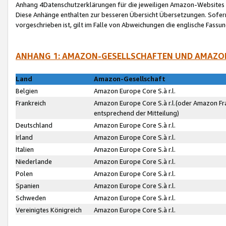
Anhang 4Datenschutzerklärungen für die jeweiligen Amazon-Websites
Diese Anhänge enthalten zur besseren Übersicht Übersetzungen. Sofe
vorgeschrieben ist, gilt im Falle von Abweichungen die englische Fass
ANHANG 1: AMAZON-GESELLSCHAFTEN UND AMAZO
Land
Amazon-Gesellschaft
Belgien
Amazon Europe Core S.à r.l.
Frankreich
Amazon Europe Core S.à r.l.(oder Amazon Fr
entsprechend der Mitteilung)
Deutschland
Amazon Europe Core S.à r.l.
Irland
Amazon Europe Core S.à r.l.
Italien
Amazon Europe Core S.à r.l.
Niederlande
Amazon Europe Core S.à r.l.
Polen
Amazon Europe Core S.à r.l.
Spanien
Amazon Europe Core S.à r.l.
Schweden
Amazon Europe Core S.à r.l.
Vereinigtes Königreich
Amazon Europe Core S.à r.l.