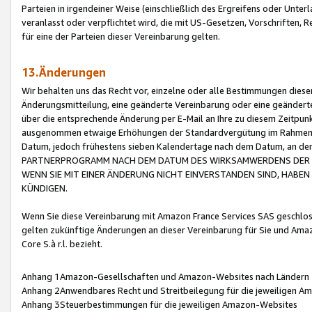
Parteien in irgendeiner Weise (einschließlich des Ergreifens oder Unt
veranlasst oder verpflichtet wird, die mit US-Gesetzen, Vorschriften,
für eine der Parteien dieser Vereinbarung gelten.
13.Änderungen
Wir behalten uns das Recht vor, einzelne oder alle Bestimmungen diese
Änderungsmitteilung, eine geänderte Vereinbarung oder eine geänderte 
über die entsprechende Änderung per E-Mail an Ihre zu diesem Zeitpun
ausgenommen etwaige Erhöhungen der Standardvergütung im Rahmen
Datum, jedoch frühestens sieben Kalendertage nach dem Datum, an de
PARTNERPROGRAMM NACH DEM DATUM DES WIRKSAMWERDENS DER Ä
WENN SIE MIT EINER ÄNDERUNG NICHT EINVERSTANDEN SIND, HABEN S
KÜNDIGEN.
Wenn Sie diese Vereinbarung mit Amazon France Services SAS geschlo
gelten zukünftige Änderungen an dieser Vereinbarung für Sie und Ama
Core S.à r.l. bezieht.
Anhang 1Amazon-Gesellschaften und Amazon-Websites nach Ländern
Anhang 2Anwendbares Recht und Streitbeilegung für die jeweiligen 
Anhang 3Steuerbestimmungen für die jeweiligen Amazon-Websites