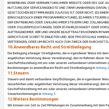
BEWERBUNG ODER VERMARKTUNG IHRER WEBSITE ODER DES GGF. AUF 
NUTZUNG DER SERVICEANGEBOTE UND ZWAR UNABHÄNGIG DAVON, O
GESETZLICHEN BESTIMMUNGEN ZULÄSSIG IST ODER NICHT, (D) EINE
(EINSCHLIESSLICH EINER PROGRAMMRICHTLINIE), (E) IHREN STEUER
DER EINTREIBUNG ODER ZAHLUNG IHRER STEUERN UND ZOLLABGAB
ODER ZOLLVERPFLICHTUNGEN, ODER (F) FAHRLÄSSIGKEIT ODER VORS
AUFTRAGNEHMER. WIR UND UNSERE BEAUFTRAGTEN KÖNNEN IM NAME
GERICHTLICHE SCHRITTE EINLEITEN UND JEDE PROZESSUALE HAND
VERTEIDIGEN, ODER UM RECHTE AUCH ZUM ZWECK DER DURCHSETZU
10.Anwendbares Recht und Streitbeilegung
Die Beilegung etwaiger Streitigkeiten, die in irgendeiner Weise mit de
angeblichen Verletzung dieser Vereinbarung), den im Rahmen dieser Ve
Geschäftsbeziehung mit uns oder unseren verbundenen Unternehmen zu
Bestimmungen zu anwendbarem Recht und Streitbeilegung in
Anhang 
11.Steuern
Steuern und damit verbundene Verpflichtungen, die in irgendeiner Wei
tatsächlichen oder angeblichen Verletzung dieser Vereinbarung), den 
Geschäftsbeziehung mit uns oder unseren verbundenen Unternehmen z
Steuerbestimmungen in
Anhang 3
.
12.Weitere Bestimmungen
Wir können von Zeit zu Zeit Mitteilungen im Zusammenhang mit dem Par