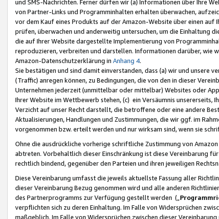
und SMS-Nachrichten. Ferner dürfen wir (a) Informationen über Ihre We
von Partner-Links und Programminhalten erhalten überwachen, aufzei
vor dem Kauf eines Produkts auf der Amazon-Website über einen auf Ih
prüfen, überwachen und anderweitig untersuchen, um die Einhaltung dies
die auf Ihrer Website dargestellte Implementierung von Programminhalt
reproduzieren, verbreiten und darstellen. Informationen darüber, wie w
Amazon-Datenschutzerklärung in
Anhang 4
.
Sie bestätigen und sind damit einverstanden, dass (a) wir und unsere 
(Traffic) anregen können, zu Bedingungen, die von den in dieser Vere
Unternehmen jederzeit (unmittelbar oder mittelbar) Websites oder Appl
Ihrer Website im Wettbewerb stehen, (c) ein Versäumnis unsererseits, I
Verzicht auf unser Recht darstellt, die betroffene oder eine andere B
Aktualisierungen, Handlungen und Zustimmungen, die wir ggf. im Rahme
vorgenommen bzw. erteilt werden und nur wirksam sind, wenn sie schri
Ohne die ausdrückliche vorherige schriftliche Zustimmung von Amazon
abtreten. Vorbehaltlich dieser Einschränkung ist diese Vereinbarung f
rechtlich bindend, gegenüber den Parteien und ihren jeweiligen Rech
Diese Vereinbarung umfasst die jeweils aktuellste Fassung aller Richtli
dieser Vereinbarung Bezug genommen wird und alle anderen Richtlinie
des Partnerprogramms zur Verfügung gestellt werden („
Programmric
verpflichten sich zu deren Einhaltung. Im Falle von Widersprüchen zwi
maßgeblich. Im Falle von Widersprüchen zwischen dieser Vereinbarun