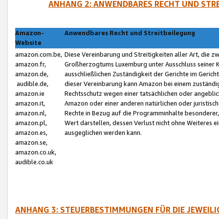
ANHANG 2: ANWENDBARES RECHT UND STRE
Amazon-
Anwendbares Recht und Streitbeilegung
Website
amazon.com.be,
Diese Vereinbarung und Streitigkeiten aller Art, die 
amazon.fr,
Großherzogtums Luxemburg unter Ausschluss seiner Kol
amazon.de,
ausschließlichen Zuständigkeit der Gerichte im Geri
audible.de,
dieser Vereinbarung kann Amazon bei einem zuständig
amazon.ie
Rechtsschutz wegen einer tatsächlichen oder angebli
amazon.it,
Amazon oder einer anderen natürlichen oder juristisc
amazon.nl,
Rechte in Bezug auf die Programminhalte besonderer,
amazon.pl,
Wert darstellen, dessen Verlust nicht ohne Weiteres e
amazon.es,
ausgeglichen werden kann.
amazon.se,
amazon.co.uk,
audible.co.uk
ANHANG 3: STEUERBESTIMMUNGEN FÜR DIE JEWEIL