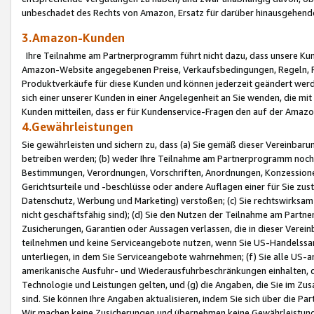
unbeschadet des Rechts von Amazon, Ersatz für darüber hinausgehen
3.Amazon-Kunden
Ihre Teilnahme am Partnerprogramm führt nicht dazu, dass unsere Kun
Amazon-Website angegebenen Preise, Verkaufsbedingungen, Regeln, Ri
Produktverkäufe für diese Kunden und können jederzeit geändert werde
sich einer unserer Kunden in einer Angelegenheit an Sie wenden, die 
Kunden mitteilen, dass er für Kundenservice-Fragen den auf der Ama
4.Gewährleistungen
Sie gewährleisten und sichern zu, dass (a) Sie gemäß dieser Vereinba
betreiben werden; (b) weder Ihre Teilnahme am Partnerprogramm noch d
Bestimmungen, Verordnungen, Vorschriften, Anordnungen, Konzessionen,
Gerichtsurteile und -beschlüsse oder andere Auflagen einer für Sie zu
Datenschutz, Werbung und Marketing) verstoßen; (c) Sie rechtswirksam 
nicht geschäftsfähig sind); (d) Sie den Nutzen der Teilnahme am Partne
Zusicherungen, Garantien oder Aussagen verlassen, die in dieser Verein
teilnehmen und keine Serviceangebote nutzen, wenn Sie US-Handelssa
unterliegen, in dem Sie Serviceangebote wahrnehmen; (f) Sie alle US
amerikanische Ausfuhr- und Wiederausfuhrbeschränkungen einhalten, 
Technologie und Leistungen gelten, und (g) die Angaben, die Sie im 
sind. Sie können Ihre Angaben aktualisieren, indem Sie sich über die 
Wir machen keine Zusicherungen und übernehmen keine Gewährleistun