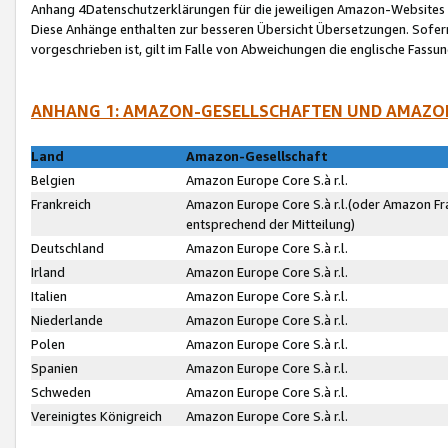
Anhang 4Datenschutzerklärungen für die jeweiligen Amazon-Websites
Diese Anhänge enthalten zur besseren Übersicht Übersetzungen. Sofe
vorgeschrieben ist, gilt im Falle von Abweichungen die englische Fass
ANHANG 1: AMAZON-GESELLSCHAFTEN UND AMAZO
Land
Amazon-Gesellschaft
Belgien
Amazon Europe Core S.à r.l.
Frankreich
Amazon Europe Core S.à r.l.(oder Amazon Fr
entsprechend der Mitteilung)
Deutschland
Amazon Europe Core S.à r.l.
Irland
Amazon Europe Core S.à r.l.
Italien
Amazon Europe Core S.à r.l.
Niederlande
Amazon Europe Core S.à r.l.
Polen
Amazon Europe Core S.à r.l.
Spanien
Amazon Europe Core S.à r.l.
Schweden
Amazon Europe Core S.à r.l.
Vereinigtes Königreich
Amazon Europe Core S.à r.l.