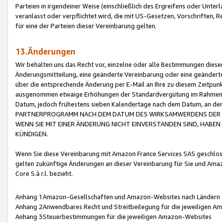
Parteien in irgendeiner Weise (einschließlich des Ergreifens oder Unt
veranlasst oder verpflichtet wird, die mit US-Gesetzen, Vorschriften,
für eine der Parteien dieser Vereinbarung gelten.
13.Änderungen
Wir behalten uns das Recht vor, einzelne oder alle Bestimmungen diese
Änderungsmitteilung, eine geänderte Vereinbarung oder eine geänderte 
über die entsprechende Änderung per E-Mail an Ihre zu diesem Zeitpun
ausgenommen etwaige Erhöhungen der Standardvergütung im Rahmen
Datum, jedoch frühestens sieben Kalendertage nach dem Datum, an de
PARTNERPROGRAMM NACH DEM DATUM DES WIRKSAMWERDENS DER Ä
WENN SIE MIT EINER ÄNDERUNG NICHT EINVERSTANDEN SIND, HABEN S
KÜNDIGEN.
Wenn Sie diese Vereinbarung mit Amazon France Services SAS geschlo
gelten zukünftige Änderungen an dieser Vereinbarung für Sie und Ama
Core S.à r.l. bezieht.
Anhang 1Amazon-Gesellschaften und Amazon-Websites nach Ländern
Anhang 2Anwendbares Recht und Streitbeilegung für die jeweiligen 
Anhang 3Steuerbestimmungen für die jeweiligen Amazon-Websites