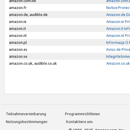
amazon.com.be
amazon.com.b
amazon.fr
Notice:Protec
amazon.de, audible.de
Amazon.de Da
amazon.ie
Amazon.ie Pri
amazon.it
Amazon.it Inf
amazon.nl
Amazon.nl Pri
amazon.pl
Informacja O
amazon.es
Aviso de Priv
amazon.se
Integritetsm
amazon.co.uk, audible.co.uk
Amazon.co.uk 
Teilnahmevereinbarung
Programmrichtlinien
Nutzungsbestimmungen
Kontaktiere uns