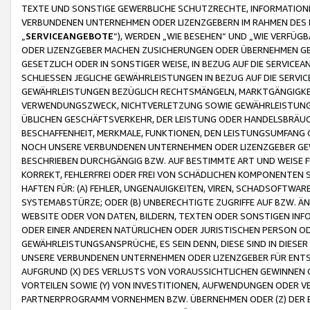
TEXTE UND SONSTIGE GEWERBLICHE SCHUTZRECHTE, INFORMATIONE
VERBUNDENEN UNTERNEHMEN ODER LIZENZGEBERN IM RAHMEN DES
„
SERVICEANGEBOTE
“), WERDEN „WIE BESEHEN“ UND „WIE VERFÜ
ODER LIZENZGEBER MACHEN ZUSICHERUNGEN ODER ÜBERNEHMEN GEW
GESETZLICH ODER IN SONSTIGER WEISE, IN BEZUG AUF DIE SERVI
SCHLIESSEN JEGLICHE GEWÄHRLEISTUNGEN IN BEZUG AUF DIE SERVI
GEWÄHRLEISTUNGEN BEZÜGLICH RECHTSMÄNGELN, MARKTGÄNGIGKEIT
VERWENDUNGSZWECK, NICHTVERLETZUNG SOWIE GEWÄHRLEISTUNGEN 
ÜBLICHEN GESCHÄFTSVERKEHR, DER LEISTUNG ODER HANDELSBRÄUCH
BESCHAFFENHEIT, MERKMALE, FUNKTIONEN, DEN LEISTUNGSUMFANG 
NOCH UNSERE VERBUNDENEN UNTERNEHMEN ODER LIZENZGEBER GEWÄ
BESCHRIEBEN DURCHGÄNGIG BZW. AUF BESTIMMTE ART UND WEISE
KORREKT, FEHLERFREI ODER FREI VON SCHÄDLICHEN KOMPONENTEN
HAFTEN FÜR: (A) FEHLER, UNGENAUIGKEITEN, VIREN, SCHADSOFTW
SYSTEMABSTÜRZE; ODER (B) UNBERECHTIGTE ZUGRIFFE AUF BZW. 
WEBSITE ODER VON DATEN, BILDERN, TEXTEN ODER SONSTIGEN INF
ODER EINER ANDEREN NATÜRLICHEN ODER JURISTISCHEN PERSON OD
GEWÄHRLEISTUNGSANSPRÜCHE, ES SEIN DENN, DIESE SIND IN DIES
UNSERE VERBUNDENEN UNTERNEHMEN ODER LIZENZGEBER FÜR EN
AUFGRUND (X) DES VERLUSTS VON VORAUSSICHTLICHEN GEWINNEN
VORTEILEN SOWIE (Y) VON INVESTITIONEN, AUFWENDUNGEN ODER VE
PARTNERPROGRAMM VORNEHMEN BZW. ÜBERNEHMEN ODER (Z) DER 