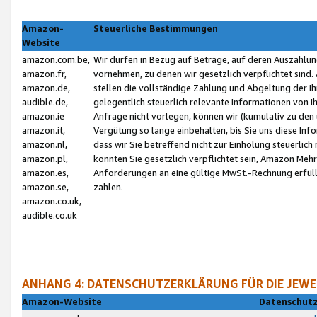
Amazon-
Steuerliche Bestimmungen
Website
amazon.com.be,
Wir dürfen in Bezug auf Beträge, auf deren Auszahlun
amazon.fr,
vornehmen, zu denen wir gesetzlich verpflichtet sind
amazon.de,
stellen die vollständige Zahlung und Abgeltung der 
audible.de,
gelegentlich steuerlich relevante Informationen von I
amazon.ie
Anfrage nicht vorlegen, können wir (kumulativ zu de
amazon.it,
Vergütung so lange einbehalten, bis Sie uns diese Inf
amazon.nl,
dass wir Sie betreffend nicht zur Einholung steuerlich 
amazon.pl,
könnten Sie gesetzlich verpflichtet sein, Amazon Meh
amazon.es,
Anforderungen an eine gültige MwSt.-Rechnung erfüllt
amazon.se,
zahlen.
amazon.co.uk,
audible.co.uk
ANHANG 4: DATENSCHUTZERKLÄRUNG FÜR DIE JEWE
Amazon-Website
Datenschutz