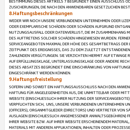
BESTIMMUNG DIESES ARTIKELS 7 BEGRÜNDET EINEN AUSSCHLUSS 
ZUSICHERUNGEN, DIE NACH DEN ANWENDBAREN GESETZLICHEN BE
8.Haftungsbeschränkungen
WEDER WIR NOCH UNSERE VERBUNDENEN UNTERNEHMEN ODER LIZEN
ODER EXEMPLARISCHE SCHÄDEN ODER SCHÄDEN AUFGRUND ENTGANG
NUTZUNGSAUSFALL ODER DATENVERLUST, DIE IM ZUSAMMENHANG MI
DES AUFTRETENS SOLCHER SCHÄDEN HINGEWIESEN WURDEN. FERN
SERVICEANGEBOTEN MAXIMAL DER HÖHE DES GESAMTBETRAGS DER 
ZEITPUNKT DES EREIGNISSES, DAS ZU DEM ZULETZT ENTSTANDENE
ZAHLENDEN VERGÜTUNGEN. SIE VERZICHTEN HIERMIT AUF ETWAIGE 
AUF ERFÜLLUNGSKLAGE, UNTERLASSUNGSKLAGE ODER ANDERE RECHT
DIESES ABSATZES BEGRÜNDET EINE EINSCHRÄNKUNG VON HAFTUNG
EINGESCHRÄNKT WERDEN KÖNNEN.
9.Haftungsfreistellung
SOFERN UND SOWEIT EIN HAFTUNGSAUSSCHLUSS NACH DEN ANWENDB
HAFTUNG FÜR ANGELEGENHEITEN AUS, DIE UNMITTELBAR ODER MITT
WEBSITE (EINSCHLIESSLICH IHRER NUTZUNG DER SERVICEANGEBOTE)
VERPFLICHTEN SICH, UNS, UNSERE VERBUNDENEN UNTERNEHMEN UN
(OFFICERS), ORGANMITGLIEDER (DIRECTORS) UND VERTRETER VON 
AUSLAGEN (EINSCHLIESSLICH ANGEMESSENER ANWALTSGEBÜHREN) FR
IHRER WEBSITE BZW. AUF IHRER WEBSITE ERSCHEINENDEM MATERIAL
MATERIALS MIT ANDEREN APPLIKATIONEN, INHALTEN ODER PROZESSE