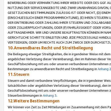
BEWERBUNG ODER VERMARKTUNG IHRER WEBSITE ODER DES GGF. AUF 
NUTZUNG DER SERVICEANGEBOTE UND ZWAR UNABHÄNGIG DAVON, O
GESETZLICHEN BESTIMMUNGEN ZULÄSSIG IST ODER NICHT, (D) EINE
(EINSCHLIESSLICH EINER PROGRAMMRICHTLINIE), (E) IHREN STEUER
DER EINTREIBUNG ODER ZAHLUNG IHRER STEUERN UND ZOLLABGAB
ODER ZOLLVERPFLICHTUNGEN, ODER (F) FAHRLÄSSIGKEIT ODER VORS
AUFTRAGNEHMER. WIR UND UNSERE BEAUFTRAGTEN KÖNNEN IM NAME
GERICHTLICHE SCHRITTE EINLEITEN UND JEDE PROZESSUALE HAND
VERTEIDIGEN, ODER UM RECHTE AUCH ZUM ZWECK DER DURCHSETZU
10.Anwendbares Recht und Streitbeilegung
Die Beilegung etwaiger Streitigkeiten, die in irgendeiner Weise mit de
angeblichen Verletzung dieser Vereinbarung), den im Rahmen dieser Ve
Geschäftsbeziehung mit uns oder unseren verbundenen Unternehmen zu
Bestimmungen zu anwendbarem Recht und Streitbeilegung in
Anhang 
11.Steuern
Steuern und damit verbundene Verpflichtungen, die in irgendeiner Wei
tatsächlichen oder angeblichen Verletzung dieser Vereinbarung), den 
Geschäftsbeziehung mit uns oder unseren verbundenen Unternehmen z
Steuerbestimmungen in
Anhang 3
.
12.Weitere Bestimmungen
Wir können von Zeit zu Zeit Mitteilungen im Zusammenhang mit dem Par