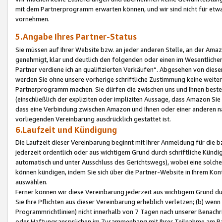
mit dem Partnerprogramm erwarten können, und wir sind nicht für etwa
vornehmen.
5.Angabe Ihres Partner-Status
Sie müssen auf Ihrer Website bzw. an jeder anderen Stelle, an der Am
genehmigt, klar und deutlich den folgenden oder einen im Wesentlichen
Partner verdiene ich an qualifizierten Verkäufen“. Abgesehen von die
werden Sie ohne unsere vorherige schriftliche Zustimmung keine weite
Partnerprogramm machen. Sie dürfen die zwischen uns und Ihnen best
(einschließlich der expliziten oder impliziten Aussage, dass Amazon Si
dass eine Verbindung zwischen Amazon und Ihnen oder einer anderen natü
vorliegenden Vereinbarung ausdrücklich gestattet ist.
6.Laufzeit und Kündigung
Die Laufzeit dieser Vereinbarung beginnt mit Ihrer Anmeldung für die 
jederzeit ordentlich oder aus wichtigem Grund durch schriftliche Kündi
automatisch und unter Ausschluss des Gerichtswegs), wobei eine solch
können kündigen, indem Sie sich über die Partner-Website in Ihrem Ko
auswählen.
Ferner können wir diese Vereinbarung jederzeit aus wichtigem Grund dur
Sie Ihre Pflichten aus dieser Vereinbarung erheblich verletzen; (b) wen
Programmrichtlinien) nicht innerhalb von 7 Tagen nach unserer Benachr
oder Haftungsansprüchen im Zusammenhang mit Ihrer Teilnahme am Pa