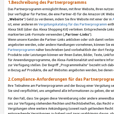
1.Beschreibung des Partnerprogramms
Das Partnerprogramm ermöglicht Ihnen, mit Ihrer Website, Ihren nutzer
(nur verfügbar für Partner, die eine Partner-ID für die Amazon UK We
„
Website
“) Geld zu verdienen, indem Sie Ihre Website mit einer der in
ist, einer anderen im
Vergütungskatalog für das Partnerprogramm
enth
Alexa Skill (über das Alexa Shopping Kit) verlinken. Entsprechende Lin
markierten Link-Formate verwenden („
Partner-Links
“).
Wenn unsere Kunden die Partner-Links anklicken oder sich damit verbi
angeboten werden, oder andere Handlungen vornehmen, können Sie eine
Partnerprogramm
näher beschrieben (und vorbehaltlich der dort festg
Produkte oder Leistungen können wir Ihnen Daten, Bilder, Texte, Linkfo
für Anwendungsprogramme, die Alexa-Funktionalität und weitere Inf
zur Verfügung stellen. Der Begriff „Programminhalte“ bezieht sich dabe
in Bezug auf Produkte, die auf Websites angeboten werden, bei denen 
2.Compliance-Anforderungen für das Partnerprog
Ihre Teilnahme am Partnerprogramm und der Bezug einer Vergütung setz
Sie sind verpflichtet, uns umgehend alle Informationen zu geben, die w
Für den Fall, dass Sie gegen diese Vereinbarung oder andere anwendba
uns zur Verfügung stehenden Rechten und Rechtsbehelfen, das Recht vo
Vergütungen ohne weitere Ankündigung (soweit nach geltendem Recht z
entsprechende Vergütungen zu haben) und zwar unabhängig davon, ob 