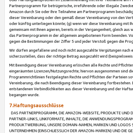
Partnerprogramm für betrügerische, irreführende oder illegale Zwecke
Amazon durch Sie oder Ihre Teilnahme am Partnerprogramm beschädig
dieser Vereinbarung oder den gemäß dieser Vereinbarung von den Vertr
oder künftig unterliegen könnte; (g) wenn wir diese Vereinbarung mit I
gemeinsam mit Ihnen agieren, bereits in der Vergangenheit, gleich aus
das Partnerprogramm in der allgemein angebotenen Form beenden. Vors
gegen die Bestimmungen der Ziffer 5 und jeder Verstoß gegen die Prog
Wir dürfen angefallene und noch nicht ausgezahlte Vergütungen nach 
sicherzustellen, dass der richtige Betrag ausgezahlt wird (beispielsw
Mit Beendigung dieser Vereinbarung erlöschen alle Rechte und Pflichte
eingeräumten Lizenzen/Nutzungsrechte; hiervon ausgenommen sind die in 
Programmrichtlinien festgelegten Rechte und Pflichten der Parteien sow
Vereinbarung, die nach Beendigung dieser Vereinbarung fortbestehen. D
entstandenen Verbindlichkeiten aus dieser Vereinbarung und der Haft
begangen wurde.
7.Haftungsausschlüsse
DAS PARTNERPROGRAMM, DIE AMAZON-WEBSITE, PRODUKTE UND DI
PARTNER-LINKS, LINKFORMATE, INHALTE, DIE ANWENDUNGSPROGR
PRODUKTWERBUNG, UNSERE DOMAIN-NAMEN, MARKEN UND LOGOS S
UNTERNEHMEN (EINSCHLIESSLICH DER AMAZON-MARKEN) UND DIE GE