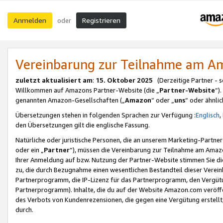
Anmelden
Registrieren
oder
Vereinbarung zur Teilnahme am 
zuletzt aktualisiert am
:
15. Oktober 2025
(Derzeitige Partner - 
Willkommen auf Amazons Partner-Website (die „
Partner-Website
“)
genannten Amazon-Gesellschaften („
Amazon
“ oder „
uns
“ oder ähnli
Übersetzungen stehen in folgenden Sprachen zur Verfügung :
Englisch
,
den Übersetzungen gilt die englische Fassung.
Natürliche oder juristische Personen, die an unserem Marketing-Partn
oder ein „
Partner
“), müssen die Vereinbarung zur Teilnahme am Ama
Ihrer Anmeldung auf bzw. Nutzung der Partner-Website stimmen Sie die
zu, die durch Bezugnahme einen wesentlichen Bestandteil dieser Verei
Partnerprogramm, die IP-Lizenz für das Partnerprogramm, den Vergütu
Partnerprogramm). Inhalte, die du auf der Website Amazon.com veröffe
des Verbots von Kundenrezensionen, die gegen eine Vergütung erstellt, 
durch.