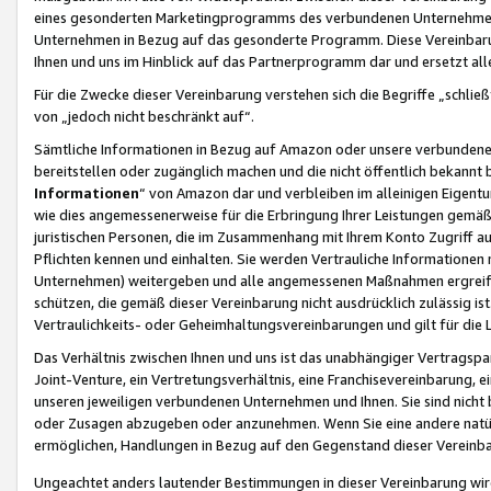
eines gesonderten Marketingprogramms des verbundenen Unternehmens
Unternehmen in Bezug auf das gesonderte Programm. Diese Vereinbarung
Ihnen und uns im Hinblick auf das Partnerprogramm dar und ersetzt al
Für die Zwecke dieser Vereinbarung verstehen sich die Begriffe „schließ
von „jedoch nicht beschränkt auf“.
Sämtliche Informationen in Bezug auf Amazon oder unsere verbunde
bereitstellen oder zugänglich machen und die nicht öffentlich bekannt bz
Informationen
“ von Amazon dar und verbleiben im alleinigen Eigent
wie dies angemessenerweise für die Erbringung Ihrer Leistungen gemäß d
juristischen Personen, die im Zusammenhang mit Ihrem Konto Zugriff au
Pflichten kennen und einhalten. Sie werden Vertrauliche Informationen 
Unternehmen) weitergeben und alle angemessenen Maßnahmen ergreifen
schützen, die gemäß dieser Vereinbarung nicht ausdrücklich zulässig is
Vertraulichkeits- oder Geheimhaltungsvereinbarungen und gilt für die
Das Verhältnis zwischen Ihnen und uns ist das unabhängiger Vertragspa
Joint-Venture, ein Vertretungsverhältnis, eine Franchisevereinbarung, 
unseren jeweiligen verbundenen Unternehmen und Ihnen. Sie sind ni
oder Zusagen abzugeben oder anzunehmen. Wenn Sie eine andere natürli
ermöglichen, Handlungen in Bezug auf den Gegenstand dieser Vereinbar
Ungeachtet anders lautender Bestimmungen in dieser Vereinbarung wird