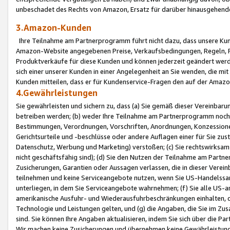
unbeschadet des Rechts von Amazon, Ersatz für darüber hinausgehen
3.Amazon-Kunden
Ihre Teilnahme am Partnerprogramm führt nicht dazu, dass unsere Kun
Amazon-Website angegebenen Preise, Verkaufsbedingungen, Regeln, Ri
Produktverkäufe für diese Kunden und können jederzeit geändert werde
sich einer unserer Kunden in einer Angelegenheit an Sie wenden, die 
Kunden mitteilen, dass er für Kundenservice-Fragen den auf der Ama
4.Gewährleistungen
Sie gewährleisten und sichern zu, dass (a) Sie gemäß dieser Vereinba
betreiben werden; (b) weder Ihre Teilnahme am Partnerprogramm noch d
Bestimmungen, Verordnungen, Vorschriften, Anordnungen, Konzessionen,
Gerichtsurteile und -beschlüsse oder andere Auflagen einer für Sie zu
Datenschutz, Werbung und Marketing) verstoßen; (c) Sie rechtswirksam 
nicht geschäftsfähig sind); (d) Sie den Nutzen der Teilnahme am Partne
Zusicherungen, Garantien oder Aussagen verlassen, die in dieser Verein
teilnehmen und keine Serviceangebote nutzen, wenn Sie US-Handelssa
unterliegen, in dem Sie Serviceangebote wahrnehmen; (f) Sie alle US
amerikanische Ausfuhr- und Wiederausfuhrbeschränkungen einhalten, 
Technologie und Leistungen gelten, und (g) die Angaben, die Sie im 
sind. Sie können Ihre Angaben aktualisieren, indem Sie sich über die 
Wir machen keine Zusicherungen und übernehmen keine Gewährleistun