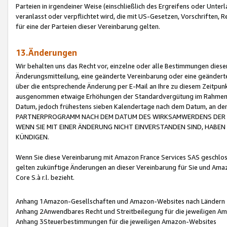
Parteien in irgendeiner Weise (einschließlich des Ergreifens oder Unt
veranlasst oder verpflichtet wird, die mit US-Gesetzen, Vorschriften,
für eine der Parteien dieser Vereinbarung gelten.
13.Änderungen
Wir behalten uns das Recht vor, einzelne oder alle Bestimmungen diese
Änderungsmitteilung, eine geänderte Vereinbarung oder eine geänderte 
über die entsprechende Änderung per E-Mail an Ihre zu diesem Zeitpun
ausgenommen etwaige Erhöhungen der Standardvergütung im Rahmen
Datum, jedoch frühestens sieben Kalendertage nach dem Datum, an de
PARTNERPROGRAMM NACH DEM DATUM DES WIRKSAMWERDENS DER Ä
WENN SIE MIT EINER ÄNDERUNG NICHT EINVERSTANDEN SIND, HABEN S
KÜNDIGEN.
Wenn Sie diese Vereinbarung mit Amazon France Services SAS geschlo
gelten zukünftige Änderungen an dieser Vereinbarung für Sie und Ama
Core S.à r.l. bezieht.
Anhang 1Amazon-Gesellschaften und Amazon-Websites nach Ländern
Anhang 2Anwendbares Recht und Streitbeilegung für die jeweiligen 
Anhang 3Steuerbestimmungen für die jeweiligen Amazon-Websites