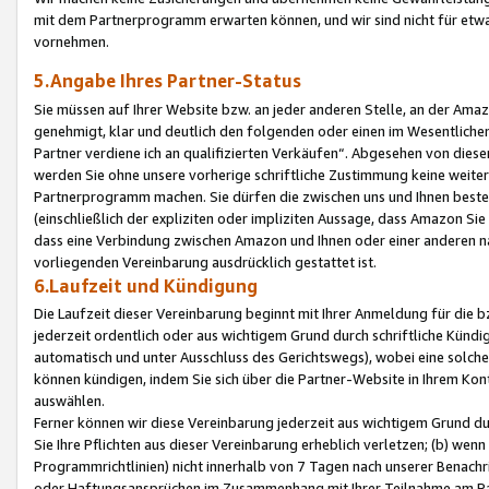
mit dem Partnerprogramm erwarten können, und wir sind nicht für etwa
vornehmen.
5.Angabe Ihres Partner-Status
Sie müssen auf Ihrer Website bzw. an jeder anderen Stelle, an der Am
genehmigt, klar und deutlich den folgenden oder einen im Wesentlichen
Partner verdiene ich an qualifizierten Verkäufen“. Abgesehen von die
werden Sie ohne unsere vorherige schriftliche Zustimmung keine weite
Partnerprogramm machen. Sie dürfen die zwischen uns und Ihnen best
(einschließlich der expliziten oder impliziten Aussage, dass Amazon Si
dass eine Verbindung zwischen Amazon und Ihnen oder einer anderen natü
vorliegenden Vereinbarung ausdrücklich gestattet ist.
6.Laufzeit und Kündigung
Die Laufzeit dieser Vereinbarung beginnt mit Ihrer Anmeldung für die 
jederzeit ordentlich oder aus wichtigem Grund durch schriftliche Kündi
automatisch und unter Ausschluss des Gerichtswegs), wobei eine solch
können kündigen, indem Sie sich über die Partner-Website in Ihrem Ko
auswählen.
Ferner können wir diese Vereinbarung jederzeit aus wichtigem Grund dur
Sie Ihre Pflichten aus dieser Vereinbarung erheblich verletzen; (b) wen
Programmrichtlinien) nicht innerhalb von 7 Tagen nach unserer Benachr
oder Haftungsansprüchen im Zusammenhang mit Ihrer Teilnahme am Pa