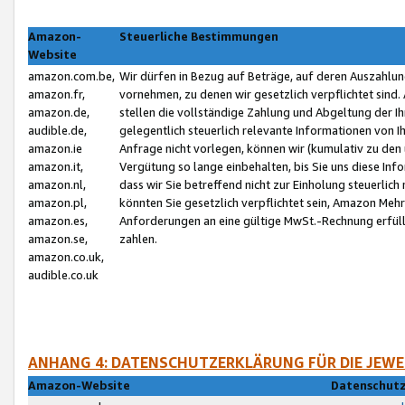
Amazon-
Steuerliche Bestimmungen
Website
amazon.com.be,
Wir dürfen in Bezug auf Beträge, auf deren Auszahlun
amazon.fr,
vornehmen, zu denen wir gesetzlich verpflichtet sind
amazon.de,
stellen die vollständige Zahlung und Abgeltung der 
audible.de,
gelegentlich steuerlich relevante Informationen von I
amazon.ie
Anfrage nicht vorlegen, können wir (kumulativ zu de
amazon.it,
Vergütung so lange einbehalten, bis Sie uns diese Inf
amazon.nl,
dass wir Sie betreffend nicht zur Einholung steuerlich 
amazon.pl,
könnten Sie gesetzlich verpflichtet sein, Amazon Meh
amazon.es,
Anforderungen an eine gültige MwSt.-Rechnung erfüllt
amazon.se,
zahlen.
amazon.co.uk,
audible.co.uk
ANHANG 4: DATENSCHUTZERKLÄRUNG FÜR DIE JEWE
Amazon-Website
Datenschutz