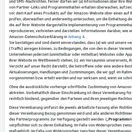
und SMS-Nachrichten. Ferner dürfen wir (a) Informationen über Ihre We
von Partner-Links und Programminhalten erhalten überwachen, aufzei
vor dem Kauf eines Produkts auf der Amazon-Website über einen auf Ih
prüfen, überwachen und anderweitig untersuchen, um die Einhaltung dies
die auf Ihrer Website dargestellte Implementierung von Programminhalt
reproduzieren, verbreiten und darstellen. Informationen darüber, wie w
Amazon-Datenschutzerklärung in
Anhang 4
.
Sie bestätigen und sind damit einverstanden, dass (a) wir und unsere 
(Traffic) anregen können, zu Bedingungen, die von den in dieser Vere
Unternehmen jederzeit (unmittelbar oder mittelbar) Websites oder Appl
Ihrer Website im Wettbewerb stehen, (c) ein Versäumnis unsererseits, I
Verzicht auf unser Recht darstellt, die betroffene oder eine andere B
Aktualisierungen, Handlungen und Zustimmungen, die wir ggf. im Rahme
vorgenommen bzw. erteilt werden und nur wirksam sind, wenn sie schri
Ohne die ausdrückliche vorherige schriftliche Zustimmung von Amazon
abtreten. Vorbehaltlich dieser Einschränkung ist diese Vereinbarung f
rechtlich bindend, gegenüber den Parteien und ihren jeweiligen Rech
Diese Vereinbarung umfasst die jeweils aktuellste Fassung aller Richtli
dieser Vereinbarung Bezug genommen wird und alle anderen Richtlinie
des Partnerprogramms zur Verfügung gestellt werden („
Programmric
verpflichten sich zu deren Einhaltung. Im Falle von Widersprüchen zwi
maßgeblich. Im Falle von Widersprüchen zwischen dieser Vereinbarun