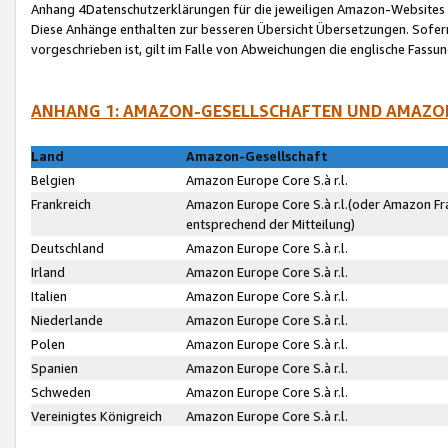
Anhang 4Datenschutzerklärungen für die jeweiligen Amazon-Websites
Diese Anhänge enthalten zur besseren Übersicht Übersetzungen. Sofe
vorgeschrieben ist, gilt im Falle von Abweichungen die englische Fass
ANHANG 1: AMAZON-GESELLSCHAFTEN UND AMAZO
Land
Amazon-Gesellschaft
Belgien
Amazon Europe Core S.à r.l.
Frankreich
Amazon Europe Core S.à r.l.(oder Amazon Fr
entsprechend der Mitteilung)
Deutschland
Amazon Europe Core S.à r.l.
Irland
Amazon Europe Core S.à r.l.
Italien
Amazon Europe Core S.à r.l.
Niederlande
Amazon Europe Core S.à r.l.
Polen
Amazon Europe Core S.à r.l.
Spanien
Amazon Europe Core S.à r.l.
Schweden
Amazon Europe Core S.à r.l.
Vereinigtes Königreich
Amazon Europe Core S.à r.l.