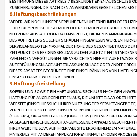
BESTIMMUNG DIESES ARTIKELS 7 BEGRÜNDET EINEN AUSSCHLUSS 
ZUSICHERUNGEN, DIE NACH DEN ANWENDBAREN GESETZLICHEN BE
8.Haftungsbeschränkungen
WEDER WIR NOCH UNSERE VERBUNDENEN UNTERNEHMEN ODER LIZEN
ODER EXEMPLARISCHE SCHÄDEN ODER SCHÄDEN AUFGRUND ENTGANG
NUTZUNGSAUSFALL ODER DATENVERLUST, DIE IM ZUSAMMENHANG MI
DES AUFTRETENS SOLCHER SCHÄDEN HINGEWIESEN WURDEN. FERN
SERVICEANGEBOTEN MAXIMAL DER HÖHE DES GESAMTBETRAGS DER 
ZEITPUNKT DES EREIGNISSES, DAS ZU DEM ZULETZT ENTSTANDENE
ZAHLENDEN VERGÜTUNGEN. SIE VERZICHTEN HIERMIT AUF ETWAIGE 
AUF ERFÜLLUNGSKLAGE, UNTERLASSUNGSKLAGE ODER ANDERE RECHT
DIESES ABSATZES BEGRÜNDET EINE EINSCHRÄNKUNG VON HAFTUNG
EINGESCHRÄNKT WERDEN KÖNNEN.
9.Haftungsfreistellung
SOFERN UND SOWEIT EIN HAFTUNGSAUSSCHLUSS NACH DEN ANWENDB
HAFTUNG FÜR ANGELEGENHEITEN AUS, DIE UNMITTELBAR ODER MITT
WEBSITE (EINSCHLIESSLICH IHRER NUTZUNG DER SERVICEANGEBOTE)
VERPFLICHTEN SICH, UNS, UNSERE VERBUNDENEN UNTERNEHMEN UN
(OFFICERS), ORGANMITGLIEDER (DIRECTORS) UND VERTRETER VON 
AUSLAGEN (EINSCHLIESSLICH ANGEMESSENER ANWALTSGEBÜHREN) FR
IHRER WEBSITE BZW. AUF IHRER WEBSITE ERSCHEINENDEM MATERIAL
MATERIALS MIT ANDEREN APPLIKATIONEN, INHALTEN ODER PROZESSE