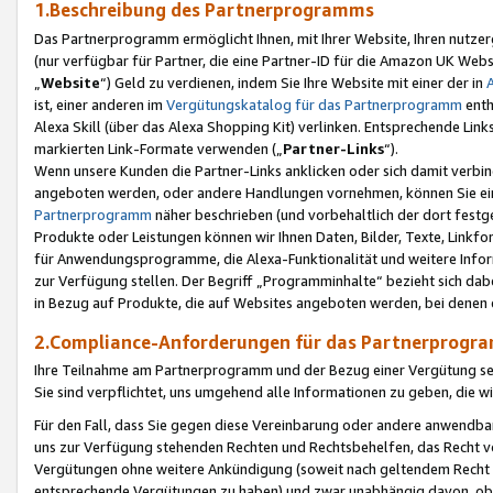
1.Beschreibung des Partnerprogramms
Das Partnerprogramm ermöglicht Ihnen, mit Ihrer Website, Ihren nutzer
(nur verfügbar für Partner, die eine Partner-ID für die Amazon UK We
„
Website
“) Geld zu verdienen, indem Sie Ihre Website mit einer der in
ist, einer anderen im
Vergütungskatalog für das Partnerprogramm
enth
Alexa Skill (über das Alexa Shopping Kit) verlinken. Entsprechende Lin
markierten Link-Formate verwenden („
Partner-Links
“).
Wenn unsere Kunden die Partner-Links anklicken oder sich damit verbi
angeboten werden, oder andere Handlungen vornehmen, können Sie eine
Partnerprogramm
näher beschrieben (und vorbehaltlich der dort festg
Produkte oder Leistungen können wir Ihnen Daten, Bilder, Texte, Linkfo
für Anwendungsprogramme, die Alexa-Funktionalität und weitere Inf
zur Verfügung stellen. Der Begriff „Programminhalte“ bezieht sich dabe
in Bezug auf Produkte, die auf Websites angeboten werden, bei denen 
2.Compliance-Anforderungen für das Partnerprog
Ihre Teilnahme am Partnerprogramm und der Bezug einer Vergütung setz
Sie sind verpflichtet, uns umgehend alle Informationen zu geben, die w
Für den Fall, dass Sie gegen diese Vereinbarung oder andere anwendba
uns zur Verfügung stehenden Rechten und Rechtsbehelfen, das Recht vo
Vergütungen ohne weitere Ankündigung (soweit nach geltendem Recht z
entsprechende Vergütungen zu haben) und zwar unabhängig davon, ob 