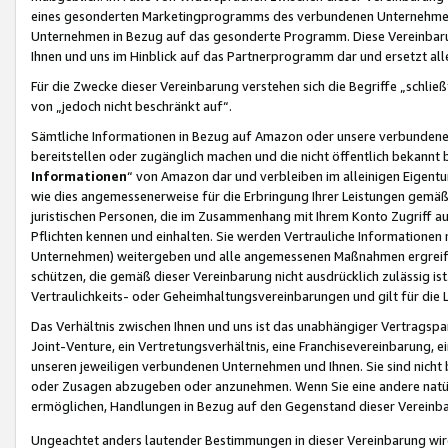
eines gesonderten Marketingprogramms des verbundenen Unternehmens
Unternehmen in Bezug auf das gesonderte Programm. Diese Vereinbarung
Ihnen und uns im Hinblick auf das Partnerprogramm dar und ersetzt al
Für die Zwecke dieser Vereinbarung verstehen sich die Begriffe „schließ
von „jedoch nicht beschränkt auf“.
Sämtliche Informationen in Bezug auf Amazon oder unsere verbunde
bereitstellen oder zugänglich machen und die nicht öffentlich bekannt bz
Informationen
“ von Amazon dar und verbleiben im alleinigen Eigent
wie dies angemessenerweise für die Erbringung Ihrer Leistungen gemäß d
juristischen Personen, die im Zusammenhang mit Ihrem Konto Zugriff au
Pflichten kennen und einhalten. Sie werden Vertrauliche Informationen 
Unternehmen) weitergeben und alle angemessenen Maßnahmen ergreifen
schützen, die gemäß dieser Vereinbarung nicht ausdrücklich zulässig is
Vertraulichkeits- oder Geheimhaltungsvereinbarungen und gilt für die
Das Verhältnis zwischen Ihnen und uns ist das unabhängiger Vertragspa
Joint-Venture, ein Vertretungsverhältnis, eine Franchisevereinbarung, 
unseren jeweiligen verbundenen Unternehmen und Ihnen. Sie sind ni
oder Zusagen abzugeben oder anzunehmen. Wenn Sie eine andere natürli
ermöglichen, Handlungen in Bezug auf den Gegenstand dieser Vereinbar
Ungeachtet anders lautender Bestimmungen in dieser Vereinbarung wird