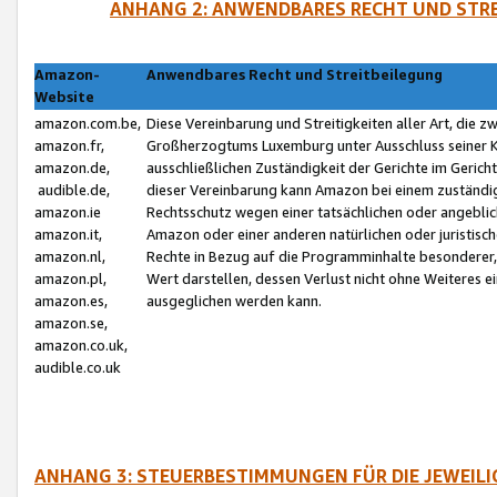
ANHANG 2: ANWENDBARES RECHT UND STRE
Amazon-
Anwendbares Recht und Streitbeilegung
Website
amazon.com.be,
Diese Vereinbarung und Streitigkeiten aller Art, die 
amazon.fr,
Großherzogtums Luxemburg unter Ausschluss seiner Kol
amazon.de,
ausschließlichen Zuständigkeit der Gerichte im Geri
audible.de,
dieser Vereinbarung kann Amazon bei einem zuständig
amazon.ie
Rechtsschutz wegen einer tatsächlichen oder angebli
amazon.it,
Amazon oder einer anderen natürlichen oder juristisc
amazon.nl,
Rechte in Bezug auf die Programminhalte besonderer,
amazon.pl,
Wert darstellen, dessen Verlust nicht ohne Weiteres e
amazon.es,
ausgeglichen werden kann.
amazon.se,
amazon.co.uk,
audible.co.uk
ANHANG 3: STEUERBESTIMMUNGEN FÜR DIE JEWEIL