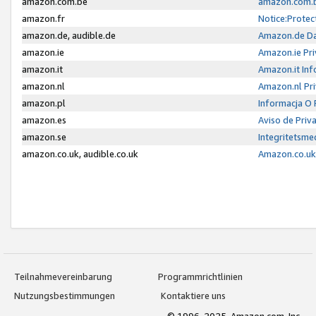
amazon.com.be
amazon.com.b
amazon.fr
Notice:Protec
amazon.de, audible.de
Amazon.de Da
amazon.ie
Amazon.ie Pri
amazon.it
Amazon.it Inf
amazon.nl
Amazon.nl Pri
amazon.pl
Informacja O
amazon.es
Aviso de Priv
amazon.se
Integritetsm
amazon.co.uk, audible.co.uk
Amazon.co.uk 
Teilnahmevereinbarung
Programmrichtlinien
Nutzungsbestimmungen
Kontaktiere uns