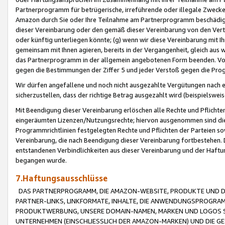
Partnerprogramm für betrügerische, irreführende oder illegale Zwecke
Amazon durch Sie oder Ihre Teilnahme am Partnerprogramm beschädig
dieser Vereinbarung oder den gemäß dieser Vereinbarung von den Vertr
oder künftig unterliegen könnte; (g) wenn wir diese Vereinbarung mit I
gemeinsam mit Ihnen agieren, bereits in der Vergangenheit, gleich aus
das Partnerprogramm in der allgemein angebotenen Form beenden. Vors
gegen die Bestimmungen der Ziffer 5 und jeder Verstoß gegen die Prog
Wir dürfen angefallene und noch nicht ausgezahlte Vergütungen nach 
sicherzustellen, dass der richtige Betrag ausgezahlt wird (beispielsw
Mit Beendigung dieser Vereinbarung erlöschen alle Rechte und Pflichte
eingeräumten Lizenzen/Nutzungsrechte; hiervon ausgenommen sind die in 
Programmrichtlinien festgelegten Rechte und Pflichten der Parteien sow
Vereinbarung, die nach Beendigung dieser Vereinbarung fortbestehen. D
entstandenen Verbindlichkeiten aus dieser Vereinbarung und der Haft
begangen wurde.
7.Haftungsausschlüsse
DAS PARTNERPROGRAMM, DIE AMAZON-WEBSITE, PRODUKTE UND DI
PARTNER-LINKS, LINKFORMATE, INHALTE, DIE ANWENDUNGSPROGR
PRODUKTWERBUNG, UNSERE DOMAIN-NAMEN, MARKEN UND LOGOS S
UNTERNEHMEN (EINSCHLIESSLICH DER AMAZON-MARKEN) UND DIE GE