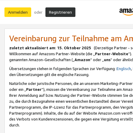
Anmelden
Registrieren
oder
Vereinbarung zur Teilnahme am 
zuletzt aktualisiert am
:
15. Oktober 2025
(Derzeitige Partner - 
Willkommen auf Amazons Partner-Website (die „
Partner-Website
“)
genannten Amazon-Gesellschaften („
Amazon
“ oder „
uns
“ oder ähnli
Übersetzungen stehen in folgenden Sprachen zur Verfügung :
Englisch
,
den Übersetzungen gilt die englische Fassung.
Natürliche oder juristische Personen, die an unserem Marketing-Partn
oder ein „
Partner
“), müssen die Vereinbarung zur Teilnahme am Ama
Ihrer Anmeldung auf bzw. Nutzung der Partner-Website stimmen Sie die
zu, die durch Bezugnahme einen wesentlichen Bestandteil dieser Verei
Partnerprogramm, die IP-Lizenz für das Partnerprogramm, den Vergütu
Partnerprogramm). Inhalte, die du auf der Website Amazon.com veröffe
des Verbots von Kundenrezensionen, die gegen eine Vergütung erstellt, 
durch.