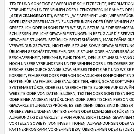
TEXTE UND SONSTIGE GEWERBLICHE SCHUTZRECHTE, INFORMATIONE
VERBUNDENEN UNTERNEHMEN ODER LIZENZGEBERN IM RAHMEN DES
„
SERVICEANGEBOTE
“), WERDEN „WIE BESEHEN“ UND „WIE VERFÜ
ODER LIZENZGEBER MACHEN ZUSICHERUNGEN ODER ÜBERNEHMEN GEW
GESETZLICH ODER IN SONSTIGER WEISE, IN BEZUG AUF DIE SERVI
SCHLIESSEN JEGLICHE GEWÄHRLEISTUNGEN IN BEZUG AUF DIE SERVI
GEWÄHRLEISTUNGEN BEZÜGLICH RECHTSMÄNGELN, MARKTGÄNGIGKEIT
VERWENDUNGSZWECK, NICHTVERLETZUNG SOWIE GEWÄHRLEISTUNGEN 
ÜBLICHEN GESCHÄFTSVERKEHR, DER LEISTUNG ODER HANDELSBRÄUCH
BESCHAFFENHEIT, MERKMALE, FUNKTIONEN, DEN LEISTUNGSUMFANG 
NOCH UNSERE VERBUNDENEN UNTERNEHMEN ODER LIZENZGEBER GEWÄ
BESCHRIEBEN DURCHGÄNGIG BZW. AUF BESTIMMTE ART UND WEISE
KORREKT, FEHLERFREI ODER FREI VON SCHÄDLICHEN KOMPONENTEN
HAFTEN FÜR: (A) FEHLER, UNGENAUIGKEITEN, VIREN, SCHADSOFTW
SYSTEMABSTÜRZE; ODER (B) UNBERECHTIGTE ZUGRIFFE AUF BZW. 
WEBSITE ODER VON DATEN, BILDERN, TEXTEN ODER SONSTIGEN INF
ODER EINER ANDEREN NATÜRLICHEN ODER JURISTISCHEN PERSON OD
GEWÄHRLEISTUNGSANSPRÜCHE, ES SEIN DENN, DIESE SIND IN DIES
UNSERE VERBUNDENEN UNTERNEHMEN ODER LIZENZGEBER FÜR EN
AUFGRUND (X) DES VERLUSTS VON VORAUSSICHTLICHEN GEWINNEN
VORTEILEN SOWIE (Y) VON INVESTITIONEN, AUFWENDUNGEN ODER VE
PARTNERPROGRAMM VORNEHMEN BZW. ÜBERNEHMEN ODER (Z) DER 