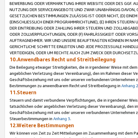
BEWERBUNG ODER VERMARKTUNG IHRER WEBSITE ODER DES GGF. AUF 
NUTZUNG DER SERVICEANGEBOTE UND ZWAR UNABHÄNGIG DAVON, O
GESETZLICHEN BESTIMMUNGEN ZULÄSSIG IST ODER NICHT, (D) EINE
(EINSCHLIESSLICH EINER PROGRAMMRICHTLINIE), (E) IHREN STEUER
DER EINTREIBUNG ODER ZAHLUNG IHRER STEUERN UND ZOLLABGAB
ODER ZOLLVERPFLICHTUNGEN, ODER (F) FAHRLÄSSIGKEIT ODER VORS
AUFTRAGNEHMER. WIR UND UNSERE BEAUFTRAGTEN KÖNNEN IM NAME
GERICHTLICHE SCHRITTE EINLEITEN UND JEDE PROZESSUALE HAND
VERTEIDIGEN, ODER UM RECHTE AUCH ZUM ZWECK DER DURCHSETZU
10.Anwendbares Recht und Streitbeilegung
Die Beilegung etwaiger Streitigkeiten, die in irgendeiner Weise mit de
angeblichen Verletzung dieser Vereinbarung), den im Rahmen dieser Ve
Geschäftsbeziehung mit uns oder unseren verbundenen Unternehmen zu
Bestimmungen zu anwendbarem Recht und Streitbeilegung in
Anhang 
11.Steuern
Steuern und damit verbundene Verpflichtungen, die in irgendeiner Wei
tatsächlichen oder angeblichen Verletzung dieser Vereinbarung), den 
Geschäftsbeziehung mit uns oder unseren verbundenen Unternehmen z
Steuerbestimmungen in
Anhang 3
.
12.Weitere Bestimmungen
Wir können von Zeit zu Zeit Mitteilungen im Zusammenhang mit dem Par