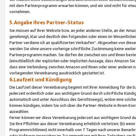
mit dem Partnerprogramm erwarten können, und wir sind nicht für etwa
vornehmen.
5.Angabe Ihres Partner-Status
Sie müssen auf Ihrer Website bzw. an jeder anderen Stelle, an der Am
genehmigt, klar und deutlich den folgenden oder einen im Wesentlichen
Partner verdiene ich an qualifizierten Verkäufen“. Abgesehen von die
werden Sie ohne unsere vorherige schriftliche Zustimmung keine weite
Partnerprogramm machen. Sie dürfen die zwischen uns und Ihnen best
(einschließlich der expliziten oder impliziten Aussage, dass Amazon Si
dass eine Verbindung zwischen Amazon und Ihnen oder einer anderen natü
vorliegenden Vereinbarung ausdrücklich gestattet ist.
6.Laufzeit und Kündigung
Die Laufzeit dieser Vereinbarung beginnt mit Ihrer Anmeldung für die 
jederzeit ordentlich oder aus wichtigem Grund durch schriftliche Kündi
automatisch und unter Ausschluss des Gerichtswegs), wobei eine solch
können kündigen, indem Sie sich über die Partner-Website in Ihrem Ko
auswählen.
Ferner können wir diese Vereinbarung jederzeit aus wichtigem Grund dur
Sie Ihre Pflichten aus dieser Vereinbarung erheblich verletzen; (b) wen
Programmrichtlinien) nicht innerhalb von 7 Tagen nach unserer Benachr
oder Haftungsansprüchen im Zusammenhang mit Ihrer Teilnahme am Pa