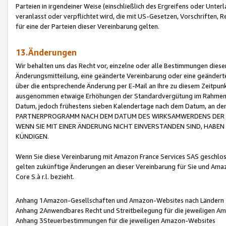
Parteien in irgendeiner Weise (einschließlich des Ergreifens oder Unt
veranlasst oder verpflichtet wird, die mit US-Gesetzen, Vorschriften,
für eine der Parteien dieser Vereinbarung gelten.
13.Änderungen
Wir behalten uns das Recht vor, einzelne oder alle Bestimmungen diese
Änderungsmitteilung, eine geänderte Vereinbarung oder eine geänderte 
über die entsprechende Änderung per E-Mail an Ihre zu diesem Zeitpun
ausgenommen etwaige Erhöhungen der Standardvergütung im Rahmen
Datum, jedoch frühestens sieben Kalendertage nach dem Datum, an de
PARTNERPROGRAMM NACH DEM DATUM DES WIRKSAMWERDENS DER Ä
WENN SIE MIT EINER ÄNDERUNG NICHT EINVERSTANDEN SIND, HABEN S
KÜNDIGEN.
Wenn Sie diese Vereinbarung mit Amazon France Services SAS geschlo
gelten zukünftige Änderungen an dieser Vereinbarung für Sie und Ama
Core S.à r.l. bezieht.
Anhang 1Amazon-Gesellschaften und Amazon-Websites nach Ländern
Anhang 2Anwendbares Recht und Streitbeilegung für die jeweiligen 
Anhang 3Steuerbestimmungen für die jeweiligen Amazon-Websites