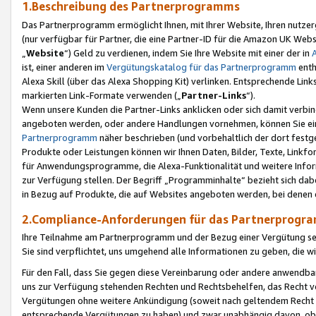
1.Beschreibung des Partnerprogramms
Das Partnerprogramm ermöglicht Ihnen, mit Ihrer Website, Ihren nutzer
(nur verfügbar für Partner, die eine Partner-ID für die Amazon UK We
„
Website
“) Geld zu verdienen, indem Sie Ihre Website mit einer der in
ist, einer anderen im
Vergütungskatalog für das Partnerprogramm
enth
Alexa Skill (über das Alexa Shopping Kit) verlinken. Entsprechende Lin
markierten Link-Formate verwenden („
Partner-Links
“).
Wenn unsere Kunden die Partner-Links anklicken oder sich damit verbi
angeboten werden, oder andere Handlungen vornehmen, können Sie eine
Partnerprogramm
näher beschrieben (und vorbehaltlich der dort festg
Produkte oder Leistungen können wir Ihnen Daten, Bilder, Texte, Linkfo
für Anwendungsprogramme, die Alexa-Funktionalität und weitere Inf
zur Verfügung stellen. Der Begriff „Programminhalte“ bezieht sich dabe
in Bezug auf Produkte, die auf Websites angeboten werden, bei denen 
2.Compliance-Anforderungen für das Partnerprog
Ihre Teilnahme am Partnerprogramm und der Bezug einer Vergütung setz
Sie sind verpflichtet, uns umgehend alle Informationen zu geben, die w
Für den Fall, dass Sie gegen diese Vereinbarung oder andere anwendba
uns zur Verfügung stehenden Rechten und Rechtsbehelfen, das Recht vo
Vergütungen ohne weitere Ankündigung (soweit nach geltendem Recht z
entsprechende Vergütungen zu haben) und zwar unabhängig davon, ob 