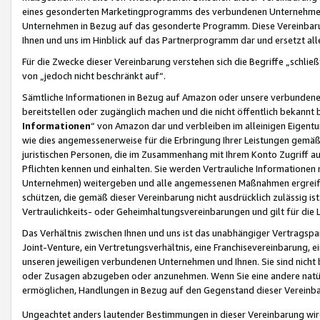
eines gesonderten Marketingprogramms des verbundenen Unternehmens
Unternehmen in Bezug auf das gesonderte Programm. Diese Vereinbarung
Ihnen und uns im Hinblick auf das Partnerprogramm dar und ersetzt al
Für die Zwecke dieser Vereinbarung verstehen sich die Begriffe „schließ
von „jedoch nicht beschränkt auf“.
Sämtliche Informationen in Bezug auf Amazon oder unsere verbunde
bereitstellen oder zugänglich machen und die nicht öffentlich bekannt bz
Informationen
“ von Amazon dar und verbleiben im alleinigen Eigent
wie dies angemessenerweise für die Erbringung Ihrer Leistungen gemäß d
juristischen Personen, die im Zusammenhang mit Ihrem Konto Zugriff au
Pflichten kennen und einhalten. Sie werden Vertrauliche Informationen 
Unternehmen) weitergeben und alle angemessenen Maßnahmen ergreifen
schützen, die gemäß dieser Vereinbarung nicht ausdrücklich zulässig is
Vertraulichkeits- oder Geheimhaltungsvereinbarungen und gilt für die
Das Verhältnis zwischen Ihnen und uns ist das unabhängiger Vertragspa
Joint-Venture, ein Vertretungsverhältnis, eine Franchisevereinbarung, 
unseren jeweiligen verbundenen Unternehmen und Ihnen. Sie sind ni
oder Zusagen abzugeben oder anzunehmen. Wenn Sie eine andere natürli
ermöglichen, Handlungen in Bezug auf den Gegenstand dieser Vereinbar
Ungeachtet anders lautender Bestimmungen in dieser Vereinbarung wird