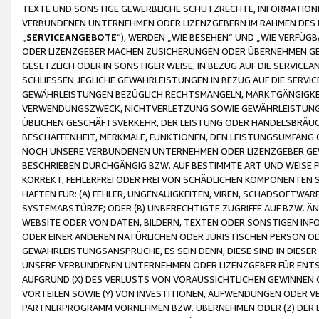
TEXTE UND SONSTIGE GEWERBLICHE SCHUTZRECHTE, INFORMATIONE
VERBUNDENEN UNTERNEHMEN ODER LIZENZGEBERN IM RAHMEN DES
„
SERVICEANGEBOTE
“), WERDEN „WIE BESEHEN“ UND „WIE VERFÜ
ODER LIZENZGEBER MACHEN ZUSICHERUNGEN ODER ÜBERNEHMEN GEW
GESETZLICH ODER IN SONSTIGER WEISE, IN BEZUG AUF DIE SERVI
SCHLIESSEN JEGLICHE GEWÄHRLEISTUNGEN IN BEZUG AUF DIE SERVI
GEWÄHRLEISTUNGEN BEZÜGLICH RECHTSMÄNGELN, MARKTGÄNGIGKEIT
VERWENDUNGSZWECK, NICHTVERLETZUNG SOWIE GEWÄHRLEISTUNGEN 
ÜBLICHEN GESCHÄFTSVERKEHR, DER LEISTUNG ODER HANDELSBRÄUCH
BESCHAFFENHEIT, MERKMALE, FUNKTIONEN, DEN LEISTUNGSUMFANG 
NOCH UNSERE VERBUNDENEN UNTERNEHMEN ODER LIZENZGEBER GEWÄ
BESCHRIEBEN DURCHGÄNGIG BZW. AUF BESTIMMTE ART UND WEISE
KORREKT, FEHLERFREI ODER FREI VON SCHÄDLICHEN KOMPONENTEN
HAFTEN FÜR: (A) FEHLER, UNGENAUIGKEITEN, VIREN, SCHADSOFTW
SYSTEMABSTÜRZE; ODER (B) UNBERECHTIGTE ZUGRIFFE AUF BZW. 
WEBSITE ODER VON DATEN, BILDERN, TEXTEN ODER SONSTIGEN INF
ODER EINER ANDEREN NATÜRLICHEN ODER JURISTISCHEN PERSON OD
GEWÄHRLEISTUNGSANSPRÜCHE, ES SEIN DENN, DIESE SIND IN DIES
UNSERE VERBUNDENEN UNTERNEHMEN ODER LIZENZGEBER FÜR EN
AUFGRUND (X) DES VERLUSTS VON VORAUSSICHTLICHEN GEWINNEN
VORTEILEN SOWIE (Y) VON INVESTITIONEN, AUFWENDUNGEN ODER VE
PARTNERPROGRAMM VORNEHMEN BZW. ÜBERNEHMEN ODER (Z) DER 