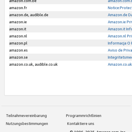
amazon.com.be
amazon.com.b
amazon.fr
Notice:Protec
amazon.de, audible.de
Amazon.de Da
amazon.ie
Amazon.ie Pri
amazon.it
Amazon.it Inf
amazon.nl
Amazon.nl Pri
amazon.pl
Informacja O
amazon.es
Aviso de Priv
amazon.se
Integritetsm
amazon.co.uk, audible.co.uk
Amazon.co.uk 
Teilnahmevereinbarung
Programmrichtlinien
Nutzungsbestimmungen
Kontaktiere uns