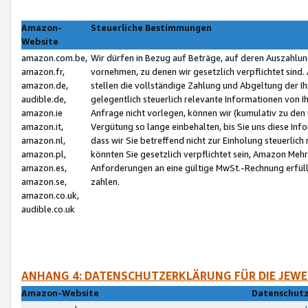
Amazon-
Steuerliche Bestimmungen
Website
amazon.com.be,
Wir dürfen in Bezug auf Beträge, auf deren Auszahlun
amazon.fr,
vornehmen, zu denen wir gesetzlich verpflichtet sind
amazon.de,
stellen die vollständige Zahlung und Abgeltung der 
audible.de,
gelegentlich steuerlich relevante Informationen von I
amazon.ie
Anfrage nicht vorlegen, können wir (kumulativ zu de
amazon.it,
Vergütung so lange einbehalten, bis Sie uns diese Inf
amazon.nl,
dass wir Sie betreffend nicht zur Einholung steuerlich 
amazon.pl,
könnten Sie gesetzlich verpflichtet sein, Amazon Meh
amazon.es,
Anforderungen an eine gültige MwSt.-Rechnung erfüllt
amazon.se,
zahlen.
amazon.co.uk,
audible.co.uk
ANHANG 4: DATENSCHUTZERKLÄRUNG FÜR DIE JEWE
Amazon-Website
Datenschutz