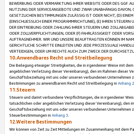
BEWERBUNG ODER VERMARKTUNG IHRER WEBSITE ODER DES GGF. AUF 
NUTZUNG DER SERVICEANGEBOTE UND ZWAR UNABHÄNGIG DAVON, O
GESETZLICHEN BESTIMMUNGEN ZULÄSSIG IST ODER NICHT, (D) EINE
(EINSCHLIESSLICH EINER PROGRAMMRICHTLINIE), (E) IHREN STEUER
DER EINTREIBUNG ODER ZAHLUNG IHRER STEUERN UND ZOLLABGAB
ODER ZOLLVERPFLICHTUNGEN, ODER (F) FAHRLÄSSIGKEIT ODER VORS
AUFTRAGNEHMER. WIR UND UNSERE BEAUFTRAGTEN KÖNNEN IM NAME
GERICHTLICHE SCHRITTE EINLEITEN UND JEDE PROZESSUALE HAND
VERTEIDIGEN, ODER UM RECHTE AUCH ZUM ZWECK DER DURCHSETZU
10.Anwendbares Recht und Streitbeilegung
Die Beilegung etwaiger Streitigkeiten, die in irgendeiner Weise mit de
angeblichen Verletzung dieser Vereinbarung), den im Rahmen dieser Ve
Geschäftsbeziehung mit uns oder unseren verbundenen Unternehmen zu
Bestimmungen zu anwendbarem Recht und Streitbeilegung in
Anhang 
11.Steuern
Steuern und damit verbundene Verpflichtungen, die in irgendeiner Wei
tatsächlichen oder angeblichen Verletzung dieser Vereinbarung), den 
Geschäftsbeziehung mit uns oder unseren verbundenen Unternehmen z
Steuerbestimmungen in
Anhang 3
.
12.Weitere Bestimmungen
Wir können von Zeit zu Zeit Mitteilungen im Zusammenhang mit dem Par