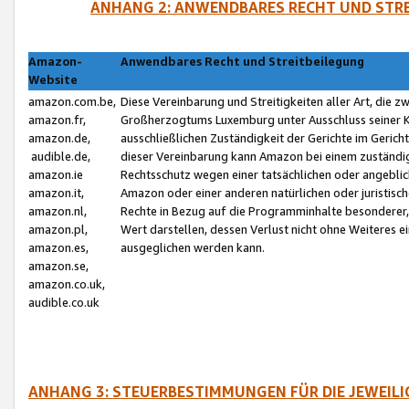
ANHANG 2: ANWENDBARES RECHT UND STRE
Amazon-
Anwendbares Recht und Streitbeilegung
Website
amazon.com.be,
Diese Vereinbarung und Streitigkeiten aller Art, die 
amazon.fr,
Großherzogtums Luxemburg unter Ausschluss seiner Kol
amazon.de,
ausschließlichen Zuständigkeit der Gerichte im Geri
audible.de,
dieser Vereinbarung kann Amazon bei einem zuständig
amazon.ie
Rechtsschutz wegen einer tatsächlichen oder angebli
amazon.it,
Amazon oder einer anderen natürlichen oder juristisc
amazon.nl,
Rechte in Bezug auf die Programminhalte besonderer,
amazon.pl,
Wert darstellen, dessen Verlust nicht ohne Weiteres e
amazon.es,
ausgeglichen werden kann.
amazon.se,
amazon.co.uk,
audible.co.uk
ANHANG 3: STEUERBESTIMMUNGEN FÜR DIE JEWEIL