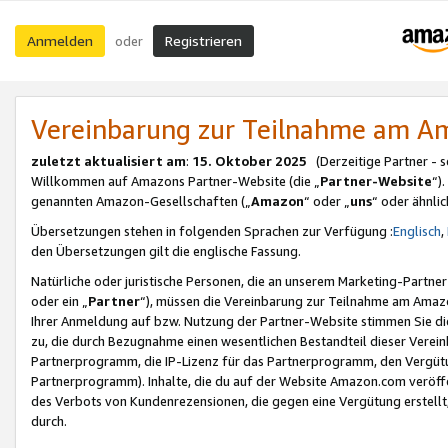
Anmelden
Registrieren
oder
Vereinbarung zur Teilnahme am 
zuletzt aktualisiert am
:
15. Oktober 2025
(Derzeitige Partner - 
Willkommen auf Amazons Partner-Website (die „
Partner-Website
“)
genannten Amazon-Gesellschaften („
Amazon
“ oder „
uns
“ oder ähnli
Übersetzungen stehen in folgenden Sprachen zur Verfügung :
Englisch
,
den Übersetzungen gilt die englische Fassung.
Natürliche oder juristische Personen, die an unserem Marketing-Partn
oder ein „
Partner
“), müssen die Vereinbarung zur Teilnahme am Ama
Ihrer Anmeldung auf bzw. Nutzung der Partner-Website stimmen Sie die
zu, die durch Bezugnahme einen wesentlichen Bestandteil dieser Verei
Partnerprogramm, die IP-Lizenz für das Partnerprogramm, den Vergütu
Partnerprogramm). Inhalte, die du auf der Website Amazon.com veröffe
des Verbots von Kundenrezensionen, die gegen eine Vergütung erstellt, 
durch.