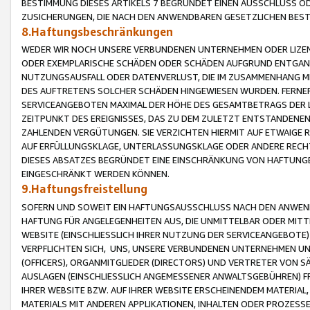
BESTIMMUNG DIESES ARTIKELS 7 BEGRÜNDET EINEN AUSSCHLUSS 
ZUSICHERUNGEN, DIE NACH DEN ANWENDBAREN GESETZLICHEN BE
8.Haftungsbeschränkungen
WEDER WIR NOCH UNSERE VERBUNDENEN UNTERNEHMEN ODER LIZEN
ODER EXEMPLARISCHE SCHÄDEN ODER SCHÄDEN AUFGRUND ENTGANG
NUTZUNGSAUSFALL ODER DATENVERLUST, DIE IM ZUSAMMENHANG MI
DES AUFTRETENS SOLCHER SCHÄDEN HINGEWIESEN WURDEN. FERN
SERVICEANGEBOTEN MAXIMAL DER HÖHE DES GESAMTBETRAGS DER 
ZEITPUNKT DES EREIGNISSES, DAS ZU DEM ZULETZT ENTSTANDENE
ZAHLENDEN VERGÜTUNGEN. SIE VERZICHTEN HIERMIT AUF ETWAIGE 
AUF ERFÜLLUNGSKLAGE, UNTERLASSUNGSKLAGE ODER ANDERE RECHT
DIESES ABSATZES BEGRÜNDET EINE EINSCHRÄNKUNG VON HAFTUNG
EINGESCHRÄNKT WERDEN KÖNNEN.
9.Haftungsfreistellung
SOFERN UND SOWEIT EIN HAFTUNGSAUSSCHLUSS NACH DEN ANWENDB
HAFTUNG FÜR ANGELEGENHEITEN AUS, DIE UNMITTELBAR ODER MITT
WEBSITE (EINSCHLIESSLICH IHRER NUTZUNG DER SERVICEANGEBOTE)
VERPFLICHTEN SICH, UNS, UNSERE VERBUNDENEN UNTERNEHMEN UN
(OFFICERS), ORGANMITGLIEDER (DIRECTORS) UND VERTRETER VON 
AUSLAGEN (EINSCHLIESSLICH ANGEMESSENER ANWALTSGEBÜHREN) FR
IHRER WEBSITE BZW. AUF IHRER WEBSITE ERSCHEINENDEM MATERIAL
MATERIALS MIT ANDEREN APPLIKATIONEN, INHALTEN ODER PROZESSE