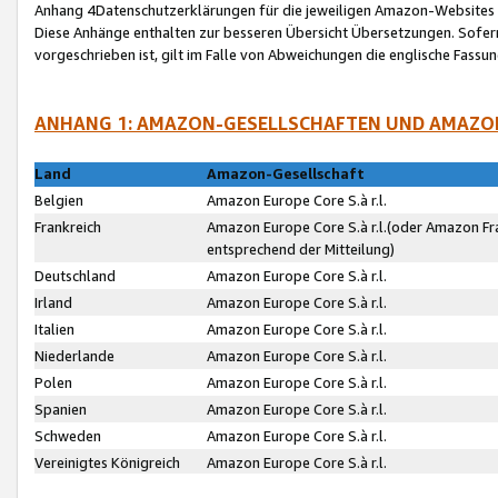
Anhang 4Datenschutzerklärungen für die jeweiligen Amazon-Websites
Diese Anhänge enthalten zur besseren Übersicht Übersetzungen. Sofe
vorgeschrieben ist, gilt im Falle von Abweichungen die englische Fass
ANHANG 1: AMAZON-GESELLSCHAFTEN UND AMAZO
Land
Amazon-Gesellschaft
Belgien
Amazon Europe Core S.à r.l.
Frankreich
Amazon Europe Core S.à r.l.(oder Amazon Fr
entsprechend der Mitteilung)
Deutschland
Amazon Europe Core S.à r.l.
Irland
Amazon Europe Core S.à r.l.
Italien
Amazon Europe Core S.à r.l.
Niederlande
Amazon Europe Core S.à r.l.
Polen
Amazon Europe Core S.à r.l.
Spanien
Amazon Europe Core S.à r.l.
Schweden
Amazon Europe Core S.à r.l.
Vereinigtes Königreich
Amazon Europe Core S.à r.l.