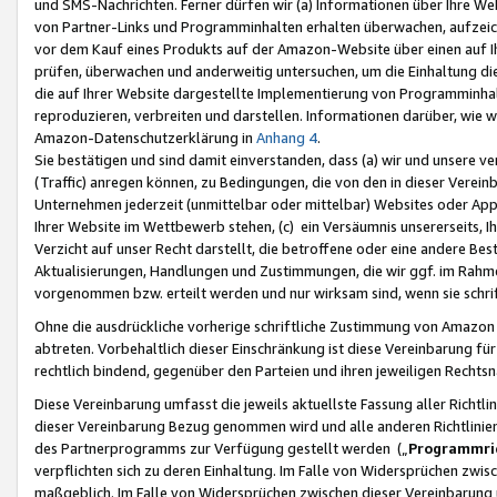
und SMS-Nachrichten. Ferner dürfen wir (a) Informationen über Ihre We
von Partner-Links und Programminhalten erhalten überwachen, aufzei
vor dem Kauf eines Produkts auf der Amazon-Website über einen auf Ih
prüfen, überwachen und anderweitig untersuchen, um die Einhaltung dies
die auf Ihrer Website dargestellte Implementierung von Programminhalt
reproduzieren, verbreiten und darstellen. Informationen darüber, wie w
Amazon-Datenschutzerklärung in
Anhang 4
.
Sie bestätigen und sind damit einverstanden, dass (a) wir und unsere 
(Traffic) anregen können, zu Bedingungen, die von den in dieser Vere
Unternehmen jederzeit (unmittelbar oder mittelbar) Websites oder Appl
Ihrer Website im Wettbewerb stehen, (c) ein Versäumnis unsererseits, I
Verzicht auf unser Recht darstellt, die betroffene oder eine andere B
Aktualisierungen, Handlungen und Zustimmungen, die wir ggf. im Rahme
vorgenommen bzw. erteilt werden und nur wirksam sind, wenn sie schri
Ohne die ausdrückliche vorherige schriftliche Zustimmung von Amazon
abtreten. Vorbehaltlich dieser Einschränkung ist diese Vereinbarung f
rechtlich bindend, gegenüber den Parteien und ihren jeweiligen Rech
Diese Vereinbarung umfasst die jeweils aktuellste Fassung aller Richtli
dieser Vereinbarung Bezug genommen wird und alle anderen Richtlinie
des Partnerprogramms zur Verfügung gestellt werden („
Programmric
verpflichten sich zu deren Einhaltung. Im Falle von Widersprüchen zwi
maßgeblich. Im Falle von Widersprüchen zwischen dieser Vereinbarun