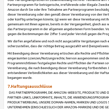
Partnerprogramm für betrügerische, irreführende oder illegale Zwecke
Amazon durch Sie oder Ihre Teilnahme am Partnerprogramm beschädig
dieser Vereinbarung oder den gemäß dieser Vereinbarung von den Vertr
oder künftig unterliegen könnte; (g) wenn wir diese Vereinbarung mit I
gemeinsam mit Ihnen agieren, bereits in der Vergangenheit, gleich aus
das Partnerprogramm in der allgemein angebotenen Form beenden. Vors
gegen die Bestimmungen der Ziffer 5 und jeder Verstoß gegen die Prog
Wir dürfen angefallene und noch nicht ausgezahlte Vergütungen nach 
sicherzustellen, dass der richtige Betrag ausgezahlt wird (beispielsw
Mit Beendigung dieser Vereinbarung erlöschen alle Rechte und Pflichte
eingeräumten Lizenzen/Nutzungsrechte; hiervon ausgenommen sind die in 
Programmrichtlinien festgelegten Rechte und Pflichten der Parteien sow
Vereinbarung, die nach Beendigung dieser Vereinbarung fortbestehen. D
entstandenen Verbindlichkeiten aus dieser Vereinbarung und der Haft
begangen wurde.
7.Haftungsausschlüsse
DAS PARTNERPROGRAMM, DIE AMAZON-WEBSITE, PRODUKTE UND DI
PARTNER-LINKS, LINKFORMATE, INHALTE, DIE ANWENDUNGSPROGR
PRODUKTWERBUNG, UNSERE DOMAIN-NAMEN, MARKEN UND LOGOS S
UNTERNEHMEN (EINSCHLIESSLICH DER AMAZON-MARKEN) UND DIE GE