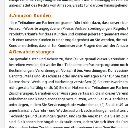
unbeschadet des Rechts von Amazon, Ersatz für darüber hinausgehen
3.Amazon-Kunden
Ihre Teilnahme am Partnerprogramm führt nicht dazu, dass unsere Kun
Amazon-Website angegebenen Preise, Verkaufsbedingungen, Regeln, Ri
Produktverkäufe für diese Kunden und können jederzeit geändert werde
sich einer unserer Kunden in einer Angelegenheit an Sie wenden, die 
Kunden mitteilen, dass er für Kundenservice-Fragen den auf der Ama
4.Gewährleistungen
Sie gewährleisten und sichern zu, dass (a) Sie gemäß dieser Vereinba
betreiben werden; (b) weder Ihre Teilnahme am Partnerprogramm noch d
Bestimmungen, Verordnungen, Vorschriften, Anordnungen, Konzessionen,
Gerichtsurteile und -beschlüsse oder andere Auflagen einer für Sie zu
Datenschutz, Werbung und Marketing) verstoßen; (c) Sie rechtswirksam 
nicht geschäftsfähig sind); (d) Sie den Nutzen der Teilnahme am Partne
Zusicherungen, Garantien oder Aussagen verlassen, die in dieser Verein
teilnehmen und keine Serviceangebote nutzen, wenn Sie US-Handelssa
unterliegen, in dem Sie Serviceangebote wahrnehmen; (f) Sie alle US
amerikanische Ausfuhr- und Wiederausfuhrbeschränkungen einhalten, 
Technologie und Leistungen gelten, und (g) die Angaben, die Sie im 
sind. Sie können Ihre Angaben aktualisieren, indem Sie sich über die 
Wir machen keine Zusicherungen und übernehmen keine Gewährleistun