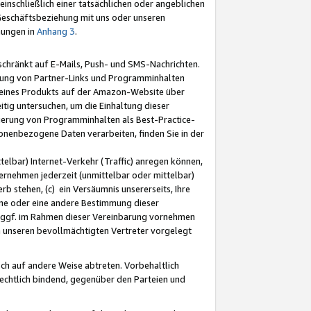
nschließlich einer tatsächlichen oder angeblichen
Geschäftsbeziehung mit uns oder unseren
mungen in
Anhang 3
.
schränkt auf E-Mails, Push- und SMS-Nachrichten.
ellung von Partner-Links und Programminhalten
 eines Produkts auf der Amazon-Website über
tig untersuchen, um die Einhaltung dieser
ntierung von Programminhalten als Best-Practice-
sonenbezogene Daten verarbeiten, finden Sie in der
telbar) Internet-Verkehr (Traffic) anregen können,
rnehmen jederzeit (unmittelbar oder mittelbar)
b stehen, (c) ein Versäumnis unsererseits, Ihre
fene oder eine andere Bestimmung dieser
r ggf. im Rahmen dieser Vereinbarung vornehmen
ch unseren bevollmächtigten Vertreter vorgelegt
ch auf andere Weise abtreten. Vorbehaltlich
rechtlich bindend, gegenüber den Parteien und