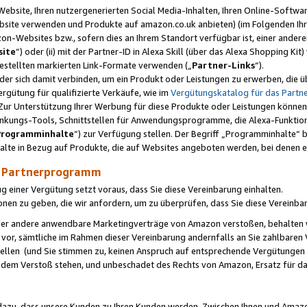
ebsite, Ihren nutzergenerierten Social Media-Inhalten, Ihren Online-Softwar
ebsite verwenden und Produkte auf amazon.co.uk anbieten) (im Folgenden Ihr
-Websites bzw., sofern dies an Ihrem Standort verfügbar ist, einer ander
ite
“) oder (ii) mit der Partner-ID in Alexa Skill (über das Alexa Shopping Ki
estellten markierten Link-Formate verwenden („
Partner-Links
“).
oder sich damit verbinden, um ein Produkt oder Leistungen zu erwerben, di
gütung für qualifizierte Verkäufe, wie im
Vergütungskatalog für das Part
Zur Unterstützung Ihrer Werbung für diese Produkte oder Leistungen können w
linkungs-Tools, Schnittstellen für Anwendungsprogramme, die Alexa-Funktion
Programminhalte
“) zur Verfügung stellen. Der Begriff „Programminhalte“ be
halte in Bezug auf Produkte, die auf Websites angeboten werden, bei denen 
as Partnerprogramm
einer Vergütung setzt voraus, dass Sie diese Vereinbarung einhalten.
ionen zu geben, die wir anfordern, um zu überprüfen, dass Sie diese Vereinba
oder andere anwendbare Marketingverträge von Amazon verstoßen, behalten w
 vor, sämtliche im Rahmen dieser Vereinbarung andernfalls an Sie zahlbare
tellen (und Sie stimmen zu, keinen Anspruch auf entsprechende Vergütungen
 dem Verstoß stehen, und unbeschadet des Rechts von Amazon, Ersatz für 
azu, dass unsere Kunden zu Ihren Kunden werden. Zwischen Ihnen und Amaz