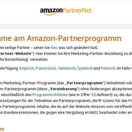
nahme am Amazon-Partnerprogramm
rzeitige Partner - sehen Sie
hier
, was sich geändert hat).
Partner-Website
“). Hier können Sie Ihre Marketing-Partner-Beziehung zu d
iche Bezeichnung) verwalten.
Verfügung :
Englisch
,
Französisch
,
Italienisch
,
Spanisch
und
Polnisch
. Im Fall
erem Marketing-Partner-Programm (das „
Partnerprogramm
“) teilnehmen od
on-Partnerprogramm (diese „
Vereinbarung
“) ohne Änderungen akzeptieren
 einschließlich den
Programmrichtlinien
(wie in Ziffer 12 definiert) zu, die 
raussetzungen für die Teilnahme am Partnerprogramm, die IP-Lizenz für das
s Partnerprogramm). Inhalte, die du auf der Website Amazon.com veröffentl
n Kundenrezensionen, die gegen eine Vergütung erstellt, bearbeitet oder ent
mms