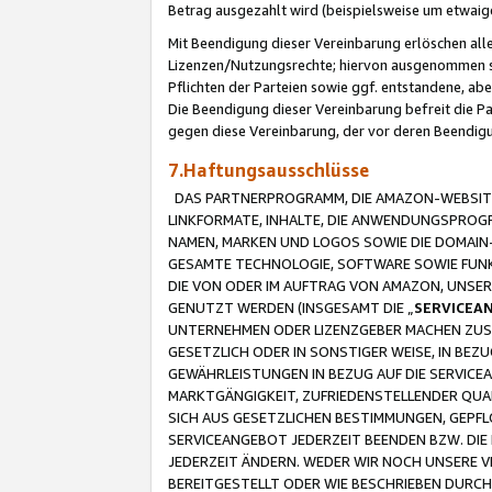
Betrag ausgezahlt wird (beispielsweise um etwai
Mit Beendigung dieser Vereinbarung erlöschen alle
Lizenzen/Nutzungsrechte; hiervon ausgenommen sind
Pflichten der Parteien sowie ggf. entstandene, ab
Die Beendigung dieser Vereinbarung befreit die P
gegen diese Vereinbarung, der vor deren Beendi
7.Haftungsausschlüsse
DAS PARTNERPROGRAMM, DIE AMAZON-WEBSITE,
LINKFORMATE, INHALTE, DIE ANWENDUNGSPRO
NAMEN, MARKEN UND LOGOS SOWIE DIE DOMAIN
GESAMTE TECHNOLOGIE, SOFTWARE SOWIE FUNKT
DIE VON ODER IM AUFTRAG VON AMAZON, UNS
GENUTZT WERDEN (INSGESAMT DIE „
SERVICEA
UNTERNEHMEN ODER LIZENZGEBER MACHEN ZUSI
GESETZLICH ODER IN SONSTIGER WEISE, IN BE
GEWÄHRLEISTUNGEN IN BEZUG AUF DIE SERVICE
MARKTGÄNGIGKEIT, ZUFRIEDENSTELLENDER QUA
SICH AUS GESETZLICHEN BESTIMMUNGEN, GEPFL
SERVICEANGEBOT JEDERZEIT BEENDEN BZW. DIE
JEDERZEIT ÄNDERN. WEDER WIR NOCH UNSERE 
BEREITGESTELLT ODER WIE BESCHRIEBEN DURC