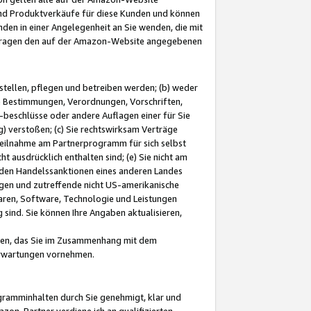
und Produktverkäufe für diese Kunden und können
nden in einer Angelegenheit an Sie wenden, die mit
e-Fragen den auf der Amazon-Website angegebenen
stellen, pflegen und betreiben werden; (b) weder
e Bestimmungen, Verordnungen, Vorschriften,
-beschlüsse oder andere Auflagen einer für Sie
 verstoßen; (c) Sie rechtswirksam Verträge
r Teilnahme am Partnerprogramm für sich selbst
t ausdrücklich enthalten sind; (e) Sie nicht am
den Handelssanktionen eines anderen Landes
gen und zutreffende nicht US-amerikanische
ren, Software, Technologie und Leistungen
sind. Sie können Ihre Angaben aktualisieren,
men, das Sie im Zusammenhang mit dem
 Erwartungen vornehmen.
ogramminhalten durch Sie genehmigt, klar und
zon-Partner verdiene ich an qualifizierten