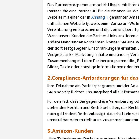
Das Partnerprogramm ermöglicht Ihnen, mit Ihrer W
Partner, die eine Partner-ID für die Amazon UK W
Website mit einer der in
Anhang 1
genannten Amazon
enthaltenen Website (jeweils eine „
Amazon-Webs
Vereinbarung entsprechen und die von uns bereitg
Wenn unsere Kunden die Partner-Links anklicken 
andere Handlungen vornehmen, können Sie eine Ver
der dort festgelegten Einschränkungen) erhalten. 
Widgets, Links, Marketing-Inhalte und andere Ver
Zusammenhang mit dem Partnerprogramm (die „
Bilder, Texte oder sonstige Informationen oder In
2.Compliance-Anforderungen für d
Ihre Teilnahme am Partnerprogramm und der Bezug 
Sie sind verpflichtet, uns umgehend alle Informat
Für den Fall, dass Sie gegen diese Vereinbarung 
stehenden Rechten und Rechtsbehelfen, das Recht
nach geltendem Recht zulässig) dauerhaft einzus
unmittelbar oder mittelbar im Zusammenhang mit
3.Amazon-Kunden
Ihre Teilnahme am Partnerprogramm führt nicht d