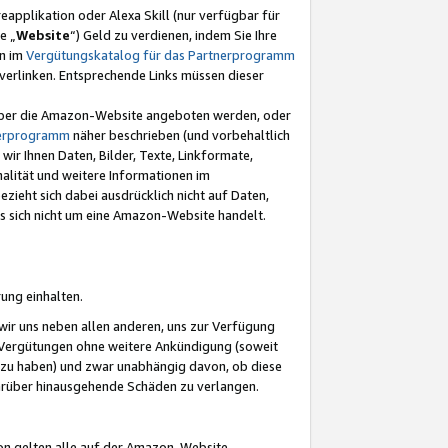
eapplikation oder Alexa Skill (nur verfügbar für
e „
Website
“) Geld zu verdienen, indem Sie Ihre
en im
Vergütungskatalog für das Partnerprogramm
t) verlinken. Entsprechende Links müssen dieser
e über die Amazon-Website angeboten werden, oder
nerprogramm
näher beschrieben (und vorbehaltlich
ir Ihnen Daten, Bilder, Texte, Linkformate,
alität und weitere Informationen im
zieht sich dabei ausdrücklich nicht auf Daten,
es sich nicht um eine Amazon-Website handelt.
rung einhalten.
ir uns neben allen anderen, uns zur Verfügung
n Vergütungen ohne weitere Ankündigung (soweit
 zu haben) und zwar unabhängig davon, ob diese
darüber hinausgehende Schäden zu verlangen.
on gelten alle auf der Amazon-Website