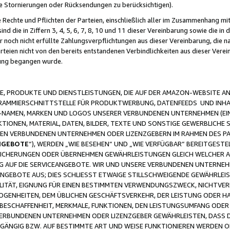
ge Stornierungen oder Rücksendungen zu berücksichtigen).
 Rechte und Pflichten der Parteien, einschließlich aller im Zusammenhang m
 die in Ziffern 3, 4, 5, 6, 7, 8, 10 und 11 dieser Vereinbarung sowie die in
er noch nicht erfüllte Zahlungsverpflichtungen aus dieser Vereinbarung, die
arteien nicht von den bereits entstandenen Verbindlichkeiten aus dieser Ver
gung begangen wurde.
 PRODUKTE UND DIENSTLEISTUNGEN, DIE AUF DER AMAZON-WEBSITE AN
GRAMMIERSCHNITTSTELLE FÜR PRODUKTWERBUNG, DATENFEEDS UND INH
-NAMEN, MARKEN UND LOGOS UNSERER VERBUNDENEN UNTERNEHMEN (EIN
IONEN, MATERIAL, DATEN, BILDER, TEXTE UND SONSTIGE GEWERBLICHE 
EREN VERBUNDENEN UNTERNEHMEN ODER LIZENZGEBERN IM RAHMEN DES 
NGEBOTE
“), WERDEN „WIE BESEHEN“ UND „WIE VERFÜGBAR“ BEREITGEST
CHERUNGEN ODER ÜBERNEHMEN GEWÄHRLEISTUNGEN GLEICH WELCHER AR
ZUG AUF DIE SERVICEANGEBOTE. WIR UND UNSERE VERBUNDENEN UNTERNEH
ANGEBOTE AUS; DIES SCHLIESST ETWAIGE STILLSCHWEIGENDE GEWÄHRLE
LITÄT, EIGNUNG FÜR EINEN BESTIMMTEN VERWENDUNGSZWECK, NICHTVER
OGENHEITEN, DEM ÜBLICHEN GESCHÄFTSVERKEHR, DER LEISTUNG ODER H
 BESCHAFFENHEIT, MERKMALE, FUNKTIONEN, DEN LEISTUNGSUMFANG ODER
VERBUNDENEN UNTERNEHMEN ODER LIZENZGEBER GEWÄHRLEISTEN, DASS D
HGÄNGIG BZW. AUF BESTIMMTE ART UND WEISE FUNKTIONIEREN WERDEN 