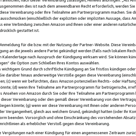
usgenommen dies ist nach dem anwendbaren Recht erforderlich, werden Sie 
f diese Vereinbarung oder Ihre Teilnahme am Partnerprogramm machen. Sie d
usschmücken (einschließlich der expliziten oder impliziten Aussage, dass A
 eine Verbindung zwischen Amazon und Ihnen oder einer anderen natürlichen 
rücklich gestattet ist.
r Anmeldung für die bzw. mit der Nutzung der Partner-Website. Diese Vereinb
gung an die jeweils andere Partei gekündigt werden (falls nach lokalem Rech
n Kalendertage nach Ausspruch der Kündigung wirksam wird. Sie können kündi
ngen“ die Option zum Schließen Ihres Kontos auswählen.
 wichtigem Grund durch schriftliche Kündigung an Sie fristlos kündigen oder I
 Sie darüber hinaus anderweitige Verstöße gegen diese Vereinbarung (einschli
ben; (c) wenn wir befürchten, dass Amazon potenziellen Rechts- oder Haftu
nnte; (d) wenn Ihre Teilnahme am Partnerprogramm für betrügerische, irref
das Ansehen von Amazon durch Sie oder Ihre Teilnahme am Partnerprogramm b
ieser Vereinbarung oder den gemäß dieser Vereinbarung von den Vertragspa
liegen könnte; (g) wenn wir diese Vereinbarung mit Ihnen oder anderen Perso
 der Vergangenheit, gleich aus welchem Grund, gekündigt hatten (oder Ihr Ko
rm beenden. Vorsorglich und ohne Einschränkung des vorstehenden Absatzes
richtlinien als erheblicher Verstoß gegen diese Vereinbarung.
e Vergütungen nach einer Kündigung für einen angemessenen Zeitraum zurückb