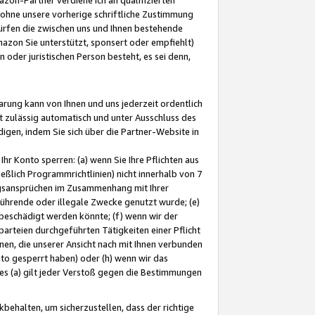
ohne unsere vorherige schriftliche Zustimmung
ürfen die zwischen uns und Ihnen bestehende
mazon Sie unterstützt, sponsert oder empfiehlt)
oder juristischen Person besteht, es sei denn,
arung kann von Ihnen und uns jederzeit ordentlich
t zulässig automatisch und unter Ausschluss des
gen, indem Sie sich über die Partner-Website in
hr Konto sperren: (a) wenn Sie Ihre Pflichten aus
eßlich Programmrichtlinien) nicht innerhalb von 7
ngsansprüchen im Zusammenhang mit Ihrer
ührende oder illegale Zwecke genutzt wurde; (e)
eschädigt werden könnte; (f) wenn wir der
rteien durchgeführten Tätigkeiten einer Pflicht
nen, die unserer Ansicht nach mit Ihnen verbunden
nto gesperrt haben) oder (h) wenn wir das
 (a) gilt jeder Verstoß gegen die Bestimmungen
ehalten, um sicherzustellen, dass der richtige