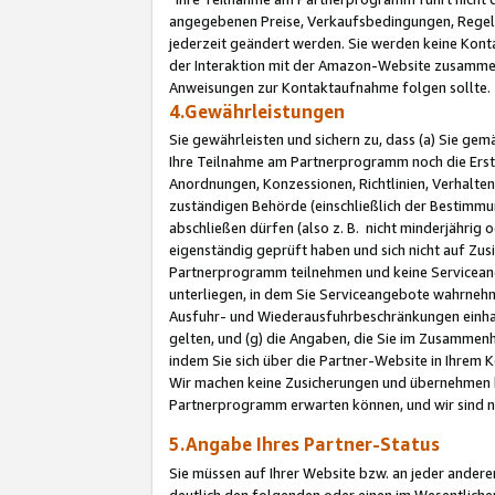
angegebenen Preise, Verkaufsbedingungen, Regeln
jederzeit geändert werden. Sie werden keine Konta
der Interaktion mit der Amazon-Website zusamme
Anweisungen zur Kontaktaufnahme folgen sollte.
4.Gewährleistungen
Sie gewährleisten und sichern zu, dass (a) Sie g
Ihre Teilnahme am Partnerprogramm noch die Erst
Anordnungen, Konzessionen, Richtlinien, Verhalten
zuständigen Behörde (einschließlich der Bestimmu
abschließen dürfen (also z. B. nicht minderjährig
eigenständig geprüft haben und sich nicht auf Zusi
Partnerprogramm teilnehmen und keine Servicean
unterliegen, in dem Sie Serviceangebote wahrneh
Ausfuhr- und Wiederausfuhrbeschränkungen einhal
gelten, und (g) die Angaben, die Sie im Zusammen
indem Sie sich über die Partner-Website in Ihrem
Wir machen keine Zusicherungen und übernehmen 
Partnerprogramm erwarten können, und wir sind n
5.Angabe Ihres Partner-Status
Sie müssen auf Ihrer Website bzw. an jeder ander
deutlich den folgenden oder einen im Wesentlichen