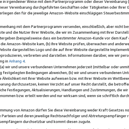
e in irgendeiner Weise mit dem Partnerprogramm oder dieser Vereinbarung (ei
ieser Vereinbarung durchgeführten Geschäften oder Tätigkeiten oder Ihrer 
liegen den für die jeweilige Amazon-Website einschlägigen Steuerbestim
mmenhang mit dem Partnerprogramm versenden, einschließlich, aber nicht be
site und die Nutzer Ihrer Website, die wir im Zusammenhang mit Ihrer Darst
itergeben (beispielsweise dass ein bestimmter Amazon-Kunde vor dem Kauf
uf die Amazon-Website kam, (b) Ihre Website prüfen, überwachen und anderwei
r Website dargestelltes Logo und die auf Ihrer Website dargestellte Impleme
reproduzieren, verbreiten und darstellen. Informationen darüber, wie wir per
ng in
Anhang 4
.
 (a) wir und unsere verbundenen Unternehmen jederzeit (mittelbar oder unmit
ng festgelegten Bedingungen abweichen, (b) wir und unsere verbundenen Unte
 Ähnlichkeit mit Ihrer Website aufweisen bzw. mit Ihrer Website im Wettbewer
barung durchzusetzen, keinen Verzicht auf unser Recht darstellt, die betrof
liche Festlegungen, Aktualisierungen, Handlungen und Zustimmungen, die wi
enommen bzw. erteilt werden und nur wirksam sind, wenn sie schriftlich dur
stimmung von Amazon dürfen Sie diese Vereinbarung weder Kraft Gesetzes no
die Parteien und deren jeweilige Rechtsnachfolger und Abtretungsempfänger 
ngsempfängern durchsetzbar und kommt diesen zugute.