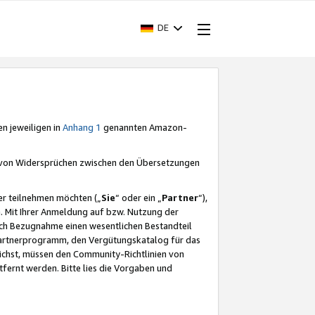
DE
en jeweiligen in
Anhang 1
genannten Amazon-
e von Widersprüchen zwischen den Übersetzungen
er teilnehmen möchten („
Sie
“ oder ein „
Partner
“),
. Mit Ihrer Anmeldung auf bzw. Nutzung der
durch Bezugnahme einen wesentlichen Bestandteil
 Partnerprogramm, den Vergütungskatalog für das
ichst, müssen den Community-Richtlinien von
fernt werden. Bitte lies die Vorgaben und