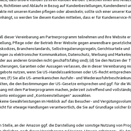
, Richtlinien und Abläufe in Bezug auf Kundenbestellungen, Kundendienst 
kte mit unseren Kunden pflegen oder abwickeln; sollte sich einer unserer Ku
nhängt, so werden Sie diesem Kunden mitteilen, dass er für Kundenservic
emäß dieser Vereinbarung am Partnerprogramm teilnehmen und Ihre Website er
ellung, Pflege oder der Betrieb Ihrer Website gegen anwendbare gesetzlich
skodizes, Branchenstandards, Selbstregulierungsregeln, Gerichtsurteile und 
ngen zu elektronischer Kommunikation, Datenschutz, Werbung und Marketing)
 oder aus anderen Gründen nicht geschäftsfähig sind); (d) Sie den Nutzen de
cherungen, Garantien oder Aussagen verlassen, die in dieser Vereinbarung nich
gebote nutzen, wenn Sie US-Handelssanktionen oder US-Recht entsprechen
men; (f) Sie alle US-amerikanischen Ausfuhr- und Wiederausfuhrbeschränkun
ten, die den Bestimmungen der US-Gesetze entsprechen und ggf. für die Wa
hang mit dem Partnerprogramm machen, jederzeit zutreffend und vollständig 
 Konto einloggen und „Kontoeinstellungen“ auswählen.
keine Gewährleistungen im Hinblick auf das Besucher- und Vergütungsvolu
icht für etwaige Handlungen verantwortlich, die Sie auf Grundlage solcher
en Stelle, an der Amazon ggf. die Darstellung oder sonstige Nutzung von Pr
 ähnlichen, nach dieser Vereinbarung zulässigen, Hinweis anbringen: „Als Ama