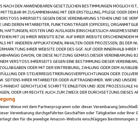
 NACH DEN ANWENDBAREN GESETZLICHEN BESTIMMUNGEN MÖGLICH IST, S
MITTELBAR IM ZUSAMMENHANG MIT DER ERSTELLUNG, PFLEGE ODER DEM BE
ERSTOSS IHRERSEITS GEGEN DIESE VEREINBARUNG STEHEN UND SIE VERP
UND DEREN MITARBEITER, FUNKTIONSTRÄGER (OFFICERS), ORGANMITGLI
N, HAFTUNGEN, KOSTEN UND AUSLAGEN (EINSCHLIESSLICH ANGEMESSENE
HEN MIT (A) IHRER WEBSITE BZW. AUF IHRER WEBSITE ERSCHEINENDEM M
LS MIT ANDEREN APPLIKATIONEN, INHALTEN ODER PROZESSEN, (B) DER 
RMARKTUNG IHRER WEBSITE ODER DES GGF. AUF ODER INNERHALB IHRER W
ABHÄNGIG DAVON, OB DIESE NUTZUNG GEMÄSS DIESER VEREINBARUNG B
EINEM VERSTOSS IHRERSEITS GEGEN EINE BESTIMMUNG DIESER VEREINBARU
D ZOLLABGABEN ODER MIT DER EINTREIBUNG, ZAHLUNG ODER DEM AUSBLEI
FÜLLUNG DER STEUERREGISTRIERUNGSVERPFLICHTUNGEN ODER ZOLLVERPF
W. SEITENS IHRER MITARBEITER ODER AUFTRAGNEHMER. WIR UND UNSERE
ES MANDAT GERICHTLICHE SCHRITTE EINLEITEN UND JEDE PROZESSUALE 
GEN, ODER UM RECHTE AUCH ZUM ZWECK DER DURCHSETZUNG DIESES AR
ilegung
endeiner Weise mit dem Partnerprogramm oder dieser Vereinbarung (einschließl
ieser Vereinbarung durchgeführten Geschäften oder Tätigkeiten oder Ihrer 
iegt den für die jeweilige Amazon-Website einschlägigen Bestimmungen z