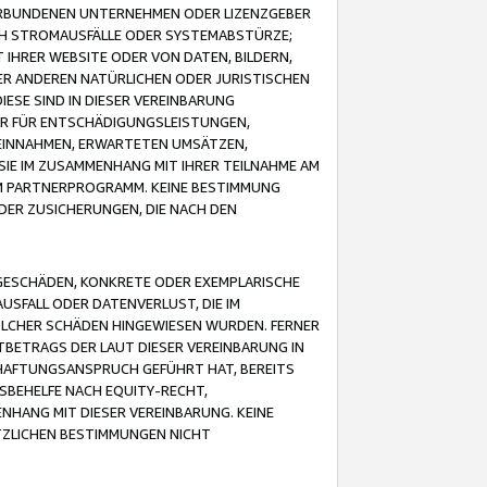
VERBUNDENEN UNTERNEHMEN ODER LIZENZGEBER
ICH STROMAUSFÄLLE ODER SYSTEMABSTÜRZE;
IHRER WEBSITE ODER VON DATEN, BILDERN,
ER ANDEREN NATÜRLICHEN ODER JURISTISCHEN
ESE SIND IN DIESER VEREINBARUNG
R FÜR ENTSCHÄDIGUNGSLEISTUNGEN,
EINNAHMEN, ERWARTETEN UMSÄTZEN,
SIE IM ZUSAMMENHANG MIT IHRER TEILNAHME AM
M PARTNERPROGRAMM. KEINE BESTIMMUNG
DER ZUSICHERUNGEN, DIE NACH DEN
GESCHÄDEN, KONKRETE ODER EXEMPLARISCHE
SFALL ODER DATENVERLUST, DIE IM
OLCHER SCHÄDEN HINGEWIESEN WURDEN. FERNER
BETRAGS DER LAUT DIESER VEREINBARUNG IN
HAFTUNGSANSPRUCH GEFÜHRT HAT, BEREITS
SBEHELFE NACH EQUITY-RECHT,
NHANG MIT DIESER VEREINBARUNG. KEINE
TZLICHEN BESTIMMUNGEN NICHT