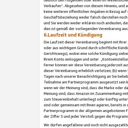
Verkäufen“. Abgesehen von diesem Hinweis, und a
keine weiteren öffentlichen Angaben in Bezug au
Geschäftsbeziehung weder falsch darstellen noch a
und Sie werden weder erklären noch andeuten, dass
dies ist gemäß der vorliegenden Vereinbarung ausd
6.Laufzeit und Kündigung
Die Laufzeit dieser Vereinbarung beginnt mit Ihre
oder aus wichtigem Grund durch schriftliche Kündi
Gerichtswegs), wobei eine solche Kündigung siebe
Ihrem Konto einloggen und unter „Kontoeinstellu
Ferner können wir diese Vereinbarung jederzeit aus
dieser Vereinbarung erheblich verletzen; (b) wenn
Tagen nach unserer Benachrichtigung an Sie behe
Teilnahme am Partnerprogramm ausgesetzt sein kö
wenn wir der Meinung sind, dass die Marke oder 
Meinung sind, dass Amazon im Zusammenhang mit d
zum Steuereinbehalt unterliegt oder künftig unter
sind oder gemeinsam mit Ihnen agieren, bereits in
Partnerprogramm in der allgemein angebotenen Fo
der Ziffer 5 und jeder Verstoß gegen die Programm
Wir dürfen angefallene und noch nicht ausgezahlt