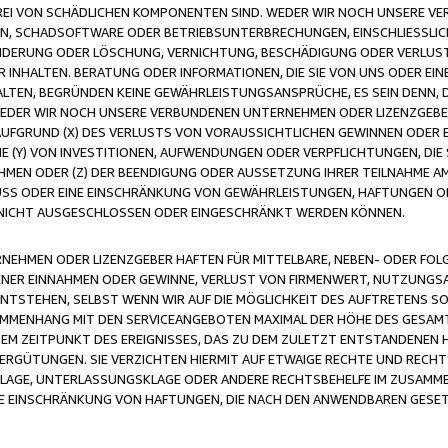
FREI VON SCHÄDLICHEN KOMPONENTEN SIND. WEDER WIR NOCH UNSERE 
VIREN, SCHADSOFTWARE ODER BETRIEBSUNTERBRECHUNGEN, EINSCHLIESSL
ÄNDERUNG ODER LÖSCHUNG, VERNICHTUNG, BESCHÄDIGUNG ODER VERLUST 
INHALTEN. BERATUNG ODER INFORMATIONEN, DIE SIE VON UNS ODER EIN
LTEN, BEGRÜNDEN KEINE GEWÄHRLEISTUNGSANSPRÜCHE, ES SEIN DENN, DI
WEDER WIR NOCH UNSERE VERBUNDENEN UNTERNEHMEN ODER LIZENZGEBE
FGRUND (X) DES VERLUSTS VON VORAUSSICHTLICHEN GEWINNEN ODER 
 (Y) VON INVESTITIONEN, AUFWENDUNGEN ODER VERPFLICHTUNGEN, DIE 
EN ODER (Z) DER BEENDIGUNG ODER AUSSETZUNG IHRER TEILNAHME A
LUSS ODER EINE EINSCHRÄNKUNG VON GEWÄHRLEISTUNGEN, HAFTUNGEN O
NICHT AUSGESCHLOSSEN ODER EINGESCHRÄNKT WERDEN KÖNNEN.
EHMEN ODER LIZENZGEBER HAFTEN FÜR MITTELBARE, NEBEN- ODER FOL
R EINNAHMEN ODER GEWINNE, VERLUST VON FIRMENWERT, NUTZUNGSAU
TSTEHEN, SELBST WENN WIR AUF DIE MÖGLICHKEIT DES AUFTRETENS S
MENHANG MIT DEN SERVICEANGEBOTEN MAXIMAL DER HÖHE DES GESAMT
M ZEITPUNKT DES EREIGNISSES, DAS ZU DEM ZULETZT ENTSTANDENEN 
ERGÜTUNGEN. SIE VERZICHTEN HIERMIT AUF ETWAIGE RECHTE UND RECHT
KLAGE, UNTERLASSUNGSKLAGE ODER ANDERE RECHTSBEHELFE IM ZUSAMME
NE EINSCHRÄNKUNG VON HAFTUNGEN, DIE NACH DEN ANWENDBAREN GESE