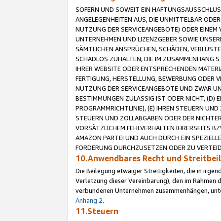
SOFERN UND SOWEIT EIN HAFTUNGSAUSSCHLUSS
ANGELEGENHEITEN AUS, DIE UNMITTELBAR ODER 
NUTZUNG DER SERVICEANGEBOTE) ODER EINEM V
UNTERNEHMEN UND LIZENZGEBER SOWIE UNSERE 
SÄMTLICHEN ANSPRÜCHEN, SCHÄDEN, VERLUSTE
SCHADLOS ZUHALTEN, DIE IM ZUSAMMENHANG STE
IHRER WEBSITE ODER ENTSPRECHENDEN MATERIA
FERTIGUNG, HERSTELLUNG, BEWERBUNG ODER VE
NUTZUNG DER SERVICEANGEBOTE UND ZWAR UN
BESTIMMUNGEN ZULÄSSIG IST ODER NICHT, (D) 
PROGRAMMRICHTLINIE), (E) IHREN STEUERN UN
STEUERN UND ZOLLABGABEN ODER DER NICHTER
VORSÄTZLICHEM FEHLVERHALTEN IHRERSEITS BZ
AMAZON PARTEI UND AUCH DURCH EIN SPEZIELL
FORDERUNG DURCHZUSETZEN ODER ZU VERTEIDI
10.Anwendbares Recht und Streitbe
Die Beilegung etwaiger Streitigkeiten, die in irg
Verletzung dieser Vereinbarung), den im Rahmen d
verbundenen Unternehmen zusammenhängen, unterl
Anhang 2
.
11.Steuern