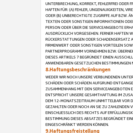
UNTERBRECHUNG, KORREKT, FEHLERFREI ODER 
HAFTEN FÜR: (A) FEHLER, UNGENAUIGKEITEN, 
ODER (B) UNBERECHTIGTE ZUGRIFFE AUF BZW. 
TEXTEN ODER SONSTIGEN INFORMATIONEN ODER 
PERSON ODER ÜBER DIE SERVICEANGEBOTE ERHA
AUSDRÜCKLICH VORGESEHEN. FERNER HAFTEN 
RÜCKERSTATTUNGEN ODER SCHADENSERSATZ AU
FIRMENWERT ODER SONSTIGEN VORTEILEN SOWIE
PARTNERPROGRAMM VORNEHMEN BZW. ÜBERNEHM
DIESES ARTIKELS 7 BEGRÜNDET EINEN AUSSCH
ANWENDBAREN GESETZLICHEN BESTIMMUNGEN 
8.Haftungsbeschränkungen
WEDER WIR NOCH UNSERE VERBUNDENEN UNTERN
SCHÄDEN ODER SCHÄDEN AUFGRUND ENTGANGENE
ZUSAMMENHANG MIT DEN SERVICEANGEBOTEN EN
ENTSPRICHT UNSERE GESAMTHAFTUNG IM ZUSAM
DEM 12-MONATSZEITRAUM UNMITTELBAR VOR DE
GEZAHLTEN ODER NOCH AN SIE ZU ZAHLENDEN V
EINSCHLIESSLICH DES RECHTS AUF ERFÜLLUNGS
BESTIMMUNG DIESES ABSATZES BEGRÜNDET EI
EINGESCHRÄNKT WERDEN KÖNNEN.
9.Haftungsfreistellung