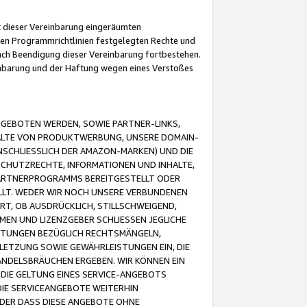
it dieser Vereinbarung eingeräumten
 den Programmrichtlinien festgelegten Rechte und
 nach Beendigung dieser Vereinbarung fortbestehen.
einbarung und der Haftung wegen eines Verstoßes
GEBOTEN WERDEN, SOWIE PARTNER-LINKS,
ALTE VON PRODUKTWERBUNG, UNSERE DOMAIN-
SCHLIESSLICH DER AMAZON-MARKEN) UND DIE
SCHUTZRECHTE, INFORMATIONEN UND INHALTE,
PARTNERPROGRAMMS BEREITGESTELLT ODER
ELLT. WEDER WIR NOCH UNSERE VERBUNDENEN
T, OB AUSDRÜCKLICH, STILLSCHWEIGEND,
MEN UND LIZENZGEBER SCHLIESSEN JEGLICHE
ISTUNGEN BEZÜGLICH RECHTSMÄNGELN,
LETZUNG SOWIE GEWÄHRLEISTUNGEN EIN, DIE
ANDELSBRÄUCHEN ERGEBEN. WIR KÖNNEN EIN
 DIE GELTUNG EINES SERVICE-ANGEBOTS
IE SERVICEANGEBOTE WEITERHIN
ODER DASS DIESE ANGEBOTE OHNE