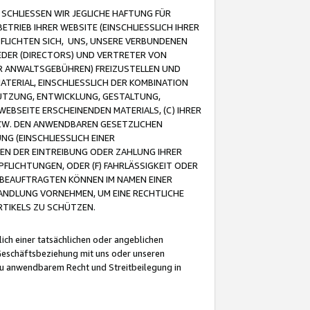
CHLIESSEN WIR JEGLICHE HAFTUNG FÜR
TRIEB IHRER WEBSITE (EINSCHLIESSLICH IHRER
FLICHTEN SICH, UNS, UNSERE VERBUNDENEN
EDER (DIRECTORS) UND VERTRETER VON
R ANWALTSGEBÜHREN) FREIZUSTELLEN UND
ATERIAL, EINSCHLIESSLICH DER KOMBINATION
NUTZUNG, ENTWICKLUNG, GESTALTUNG,
EBSEITE ERSCHEINENDEN MATERIALS, (C) IHRER
ZW. DEN ANWENDBAREN GESETZLICHEN
NG (EINSCHLIESSLICH EINER
BEN DER EINTREIBUNG ODER ZAHLUNG IHRER
LICHTUNGEN, ODER (F) FAHRLÄSSIGKEIT ODER
 BEAUFTRAGTEN KÖNNEN IM NAMEN EINER
HANDLUNG VORNEHMEN, UM EINE RECHTLICHE
TIKELS ZU SCHÜTZEN.
ich einer tatsächlichen oder angeblichen
Geschäftsbeziehung mit uns oder unseren
u anwendbarem Recht und Streitbeilegung in