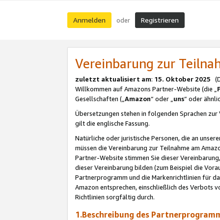
Anmelden
Registrieren
oder
Vereinbarung zur Teil
zuletzt aktualisiert am
:
15. Oktober 2025
(De
Willkommen auf Amazons Partner-Website (die „
Gesellschaften („
Amazon
“ oder „
uns
“ oder ähnl
Übersetzungen stehen in folgenden Sprachen zur 
gilt die englische Fassung.
Natürliche oder juristische Personen, die an uns
müssen die Vereinbarung zur Teilnahme am Amaz
Partner-Website stimmen Sie dieser Vereinbarung,
dieser Vereinbarung bilden (zum Beispiel die Vo
Partnerprogramm und die Markenrichtlinien für da
Amazon entsprechen, einschließlich des Verbots vo
Richtlinien sorgfältig durch.
1.Beschreibung des Partnerprogra