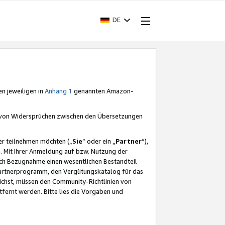
DE
en jeweiligen in
Anhang 1
genannten Amazon-
e von Widersprüchen zwischen den Übersetzungen
er teilnehmen möchten („
Sie
“ oder ein „
Partner
“),
. Mit Ihrer Anmeldung auf bzw. Nutzung der
durch Bezugnahme einen wesentlichen Bestandteil
 Partnerprogramm, den Vergütungskatalog für das
ichst, müssen den Community-Richtlinien von
fernt werden. Bitte lies die Vorgaben und