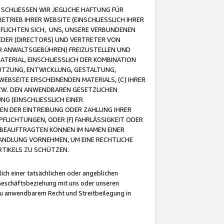
CHLIESSEN WIR JEGLICHE HAFTUNG FÜR
TRIEB IHRER WEBSITE (EINSCHLIESSLICH IHRER
FLICHTEN SICH, UNS, UNSERE VERBUNDENEN
EDER (DIRECTORS) UND VERTRETER VON
R ANWALTSGEBÜHREN) FREIZUSTELLEN UND
ATERIAL, EINSCHLIESSLICH DER KOMBINATION
NUTZUNG, ENTWICKLUNG, GESTALTUNG,
EBSEITE ERSCHEINENDEN MATERIALS, (C) IHRER
ZW. DEN ANWENDBAREN GESETZLICHEN
NG (EINSCHLIESSLICH EINER
BEN DER EINTREIBUNG ODER ZAHLUNG IHRER
LICHTUNGEN, ODER (F) FAHRLÄSSIGKEIT ODER
 BEAUFTRAGTEN KÖNNEN IM NAMEN EINER
HANDLUNG VORNEHMEN, UM EINE RECHTLICHE
TIKELS ZU SCHÜTZEN.
ich einer tatsächlichen oder angeblichen
Geschäftsbeziehung mit uns oder unseren
u anwendbarem Recht und Streitbeilegung in