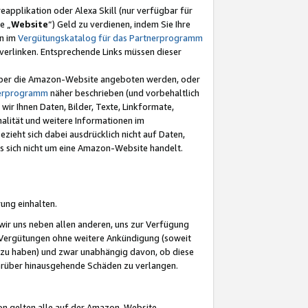
eapplikation oder Alexa Skill (nur verfügbar für
e „
Website
“) Geld zu verdienen, indem Sie Ihre
en im
Vergütungskatalog für das Partnerprogramm
t) verlinken. Entsprechende Links müssen dieser
e über die Amazon-Website angeboten werden, oder
nerprogramm
näher beschrieben (und vorbehaltlich
ir Ihnen Daten, Bilder, Texte, Linkformate,
alität und weitere Informationen im
zieht sich dabei ausdrücklich nicht auf Daten,
es sich nicht um eine Amazon-Website handelt.
rung einhalten.
ir uns neben allen anderen, uns zur Verfügung
n Vergütungen ohne weitere Ankündigung (soweit
 zu haben) und zwar unabhängig davon, ob diese
darüber hinausgehende Schäden zu verlangen.
on gelten alle auf der Amazon-Website