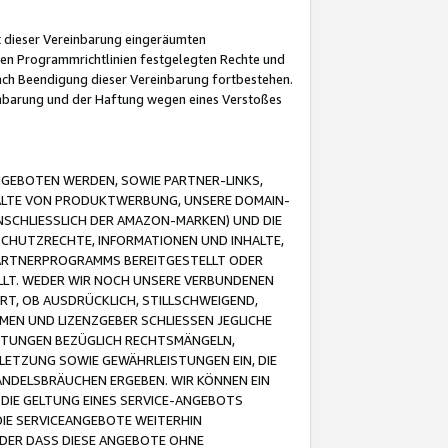
it dieser Vereinbarung eingeräumten
 den Programmrichtlinien festgelegten Rechte und
 nach Beendigung dieser Vereinbarung fortbestehen.
einbarung und der Haftung wegen eines Verstoßes
GEBOTEN WERDEN, SOWIE PARTNER-LINKS,
ALTE VON PRODUKTWERBUNG, UNSERE DOMAIN-
SCHLIESSLICH DER AMAZON-MARKEN) UND DIE
SCHUTZRECHTE, INFORMATIONEN UND INHALTE,
PARTNERPROGRAMMS BEREITGESTELLT ODER
ELLT. WEDER WIR NOCH UNSERE VERBUNDENEN
T, OB AUSDRÜCKLICH, STILLSCHWEIGEND,
MEN UND LIZENZGEBER SCHLIESSEN JEGLICHE
ISTUNGEN BEZÜGLICH RECHTSMÄNGELN,
LETZUNG SOWIE GEWÄHRLEISTUNGEN EIN, DIE
ANDELSBRÄUCHEN ERGEBEN. WIR KÖNNEN EIN
 DIE GELTUNG EINES SERVICE-ANGEBOTS
IE SERVICEANGEBOTE WEITERHIN
ODER DASS DIESE ANGEBOTE OHNE