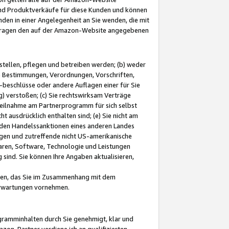
und Produktverkäufe für diese Kunden und können
nden in einer Angelegenheit an Sie wenden, die mit
e-Fragen den auf der Amazon-Website angegebenen
stellen, pflegen und betreiben werden; (b) weder
e Bestimmungen, Verordnungen, Vorschriften,
-beschlüsse oder andere Auflagen einer für Sie
 verstoßen; (c) Sie rechtswirksam Verträge
r Teilnahme am Partnerprogramm für sich selbst
t ausdrücklich enthalten sind; (e) Sie nicht am
den Handelssanktionen eines anderen Landes
gen und zutreffende nicht US-amerikanische
ren, Software, Technologie und Leistungen
sind. Sie können Ihre Angaben aktualisieren,
men, das Sie im Zusammenhang mit dem
 Erwartungen vornehmen.
ogramminhalten durch Sie genehmigt, klar und
zon-Partner verdiene ich an qualifizierten