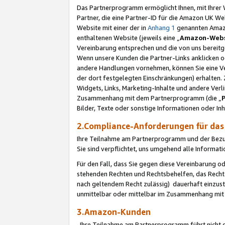
Das Partnerprogramm ermöglicht Ihnen, mit Ihrer W
Partner, die eine Partner-ID für die Amazon UK W
Website mit einer der in
Anhang 1
genannten Amazon
enthaltenen Website (jeweils eine „
Amazon-Webs
Vereinbarung entsprechen und die von uns bereitg
Wenn unsere Kunden die Partner-Links anklicken 
andere Handlungen vornehmen, können Sie eine Ver
der dort festgelegten Einschränkungen) erhalten. 
Widgets, Links, Marketing-Inhalte und andere Ver
Zusammenhang mit dem Partnerprogramm (die „
Bilder, Texte oder sonstige Informationen oder In
2.Compliance-Anforderungen für d
Ihre Teilnahme am Partnerprogramm und der Bezug 
Sie sind verpflichtet, uns umgehend alle Informat
Für den Fall, dass Sie gegen diese Vereinbarung 
stehenden Rechten und Rechtsbehelfen, das Recht
nach geltendem Recht zulässig) dauerhaft einzus
unmittelbar oder mittelbar im Zusammenhang mit
3.Amazon-Kunden
Ihre Teilnahme am Partnerprogramm führt nicht d