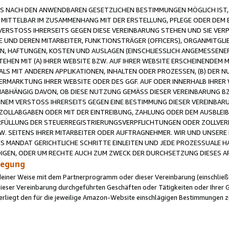
 NACH DEN ANWENDBAREN GESETZLICHEN BESTIMMUNGEN MÖGLICH IST, S
MITTELBAR IM ZUSAMMENHANG MIT DER ERSTELLUNG, PFLEGE ODER DEM BE
ERSTOSS IHRERSEITS GEGEN DIESE VEREINBARUNG STEHEN UND SIE VERP
UND DEREN MITARBEITER, FUNKTIONSTRÄGER (OFFICERS), ORGANMITGLI
N, HAFTUNGEN, KOSTEN UND AUSLAGEN (EINSCHLIESSLICH ANGEMESSENE
HEN MIT (A) IHRER WEBSITE BZW. AUF IHRER WEBSITE ERSCHEINENDEM M
LS MIT ANDEREN APPLIKATIONEN, INHALTEN ODER PROZESSEN, (B) DER 
RMARKTUNG IHRER WEBSITE ODER DES GGF. AUF ODER INNERHALB IHRER W
ABHÄNGIG DAVON, OB DIESE NUTZUNG GEMÄSS DIESER VEREINBARUNG B
EINEM VERSTOSS IHRERSEITS GEGEN EINE BESTIMMUNG DIESER VEREINBARU
D ZOLLABGABEN ODER MIT DER EINTREIBUNG, ZAHLUNG ODER DEM AUSBLEI
FÜLLUNG DER STEUERREGISTRIERUNGSVERPFLICHTUNGEN ODER ZOLLVERPF
W. SEITENS IHRER MITARBEITER ODER AUFTRAGNEHMER. WIR UND UNSERE
ES MANDAT GERICHTLICHE SCHRITTE EINLEITEN UND JEDE PROZESSUALE 
GEN, ODER UM RECHTE AUCH ZUM ZWECK DER DURCHSETZUNG DIESES AR
ilegung
endeiner Weise mit dem Partnerprogramm oder dieser Vereinbarung (einschließl
ieser Vereinbarung durchgeführten Geschäften oder Tätigkeiten oder Ihrer 
iegt den für die jeweilige Amazon-Website einschlägigen Bestimmungen z