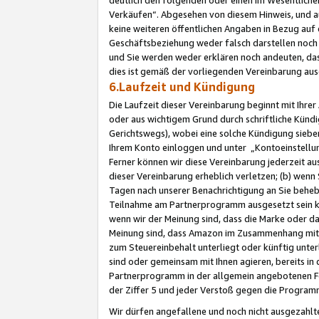
Verkäufen“. Abgesehen von diesem Hinweis, und a
keine weiteren öffentlichen Angaben in Bezug au
Geschäftsbeziehung weder falsch darstellen noch a
und Sie werden weder erklären noch andeuten, dass
dies ist gemäß der vorliegenden Vereinbarung ausd
6.Laufzeit und Kündigung
Die Laufzeit dieser Vereinbarung beginnt mit Ihre
oder aus wichtigem Grund durch schriftliche Kündi
Gerichtswegs), wobei eine solche Kündigung siebe
Ihrem Konto einloggen und unter „Kontoeinstellu
Ferner können wir diese Vereinbarung jederzeit aus
dieser Vereinbarung erheblich verletzen; (b) wenn
Tagen nach unserer Benachrichtigung an Sie behe
Teilnahme am Partnerprogramm ausgesetzt sein kö
wenn wir der Meinung sind, dass die Marke oder 
Meinung sind, dass Amazon im Zusammenhang mit d
zum Steuereinbehalt unterliegt oder künftig unter
sind oder gemeinsam mit Ihnen agieren, bereits in
Partnerprogramm in der allgemein angebotenen Fo
der Ziffer 5 und jeder Verstoß gegen die Programm
Wir dürfen angefallene und noch nicht ausgezahlt