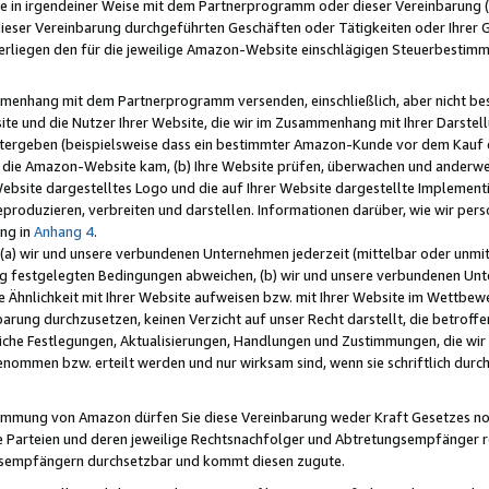
e in irgendeiner Weise mit dem Partnerprogramm oder dieser Vereinbarung (ei
ieser Vereinbarung durchgeführten Geschäften oder Tätigkeiten oder Ihrer 
liegen den für die jeweilige Amazon-Website einschlägigen Steuerbestim
mmenhang mit dem Partnerprogramm versenden, einschließlich, aber nicht be
site und die Nutzer Ihrer Website, die wir im Zusammenhang mit Ihrer Darst
itergeben (beispielsweise dass ein bestimmter Amazon-Kunde vor dem Kauf
uf die Amazon-Website kam, (b) Ihre Website prüfen, überwachen und anderwei
r Website dargestelltes Logo und die auf Ihrer Website dargestellte Impleme
reproduzieren, verbreiten und darstellen. Informationen darüber, wie wir per
ng in
Anhang 4
.
 (a) wir und unsere verbundenen Unternehmen jederzeit (mittelbar oder unmit
ng festgelegten Bedingungen abweichen, (b) wir und unsere verbundenen Unte
 Ähnlichkeit mit Ihrer Website aufweisen bzw. mit Ihrer Website im Wettbewer
barung durchzusetzen, keinen Verzicht auf unser Recht darstellt, die betrof
liche Festlegungen, Aktualisierungen, Handlungen und Zustimmungen, die wi
enommen bzw. erteilt werden und nur wirksam sind, wenn sie schriftlich dur
stimmung von Amazon dürfen Sie diese Vereinbarung weder Kraft Gesetzes no
die Parteien und deren jeweilige Rechtsnachfolger und Abtretungsempfänger 
ngsempfängern durchsetzbar und kommt diesen zugute.