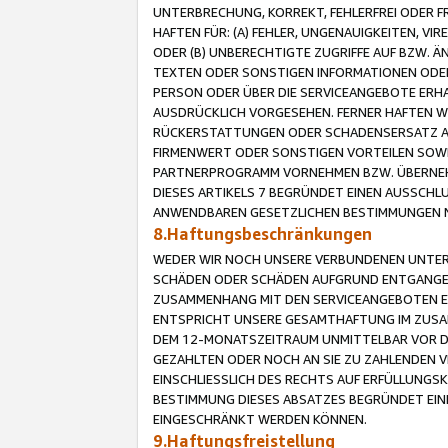
UNTERBRECHUNG, KORREKT, FEHLERFREI ODER 
HAFTEN FÜR: (A) FEHLER, UNGENAUIGKEITEN, 
ODER (B) UNBERECHTIGTE ZUGRIFFE AUF BZW. 
TEXTEN ODER SONSTIGEN INFORMATIONEN ODER 
PERSON ODER ÜBER DIE SERVICEANGEBOTE ERHA
AUSDRÜCKLICH VORGESEHEN. FERNER HAFTEN 
RÜCKERSTATTUNGEN ODER SCHADENSERSATZ AU
FIRMENWERT ODER SONSTIGEN VORTEILEN SOWIE
PARTNERPROGRAMM VORNEHMEN BZW. ÜBERNEHM
DIESES ARTIKELS 7 BEGRÜNDET EINEN AUSSCH
ANWENDBAREN GESETZLICHEN BESTIMMUNGEN 
8.Haftungsbeschränkungen
WEDER WIR NOCH UNSERE VERBUNDENEN UNTERN
SCHÄDEN ODER SCHÄDEN AUFGRUND ENTGANGENE
ZUSAMMENHANG MIT DEN SERVICEANGEBOTEN EN
ENTSPRICHT UNSERE GESAMTHAFTUNG IM ZUSAM
DEM 12-MONATSZEITRAUM UNMITTELBAR VOR DE
GEZAHLTEN ODER NOCH AN SIE ZU ZAHLENDEN V
EINSCHLIESSLICH DES RECHTS AUF ERFÜLLUNGS
BESTIMMUNG DIESES ABSATZES BEGRÜNDET EI
EINGESCHRÄNKT WERDEN KÖNNEN.
9.Haftungsfreistellung