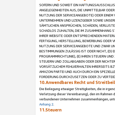
SOFERN UND SOWEIT EIN HAFTUNGSAUSSCHLUSS
ANGELEGENHEITEN AUS, DIE UNMITTELBAR ODER 
NUTZUNG DER SERVICEANGEBOTE) ODER EINEM V
UNTERNEHMEN UND LIZENZGEBER SOWIE UNSERE 
SÄMTLICHEN ANSPRÜCHEN, SCHÄDEN, VERLUSTE
SCHADLOS ZUHALTEN, DIE IM ZUSAMMENHANG STE
IHRER WEBSITE ODER ENTSPRECHENDEN MATERIA
FERTIGUNG, HERSTELLUNG, BEWERBUNG ODER VE
NUTZUNG DER SERVICEANGEBOTE UND ZWAR UN
BESTIMMUNGEN ZULÄSSIG IST ODER NICHT, (D) 
PROGRAMMRICHTLINIE), (E) IHREN STEUERN UN
STEUERN UND ZOLLABGABEN ODER DER NICHTER
VORSÄTZLICHEM FEHLVERHALTEN IHRERSEITS BZ
AMAZON PARTEI UND AUCH DURCH EIN SPEZIELL
FORDERUNG DURCHZUSETZEN ODER ZU VERTEIDI
10.Anwendbares Recht und Streitbe
Die Beilegung etwaiger Streitigkeiten, die in irg
Verletzung dieser Vereinbarung), den im Rahmen d
verbundenen Unternehmen zusammenhängen, unterl
Anhang 2
.
11.Steuern