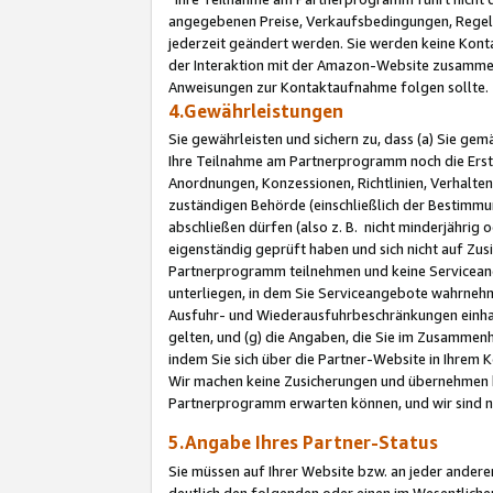
angegebenen Preise, Verkaufsbedingungen, Regeln
jederzeit geändert werden. Sie werden keine Konta
der Interaktion mit der Amazon-Website zusamme
Anweisungen zur Kontaktaufnahme folgen sollte.
4.Gewährleistungen
Sie gewährleisten und sichern zu, dass (a) Sie g
Ihre Teilnahme am Partnerprogramm noch die Erst
Anordnungen, Konzessionen, Richtlinien, Verhalten
zuständigen Behörde (einschließlich der Bestimmu
abschließen dürfen (also z. B. nicht minderjährig
eigenständig geprüft haben und sich nicht auf Zusi
Partnerprogramm teilnehmen und keine Servicean
unterliegen, in dem Sie Serviceangebote wahrneh
Ausfuhr- und Wiederausfuhrbeschränkungen einhal
gelten, und (g) die Angaben, die Sie im Zusammen
indem Sie sich über die Partner-Website in Ihrem
Wir machen keine Zusicherungen und übernehmen 
Partnerprogramm erwarten können, und wir sind n
5.Angabe Ihres Partner-Status
Sie müssen auf Ihrer Website bzw. an jeder ander
deutlich den folgenden oder einen im Wesentlichen