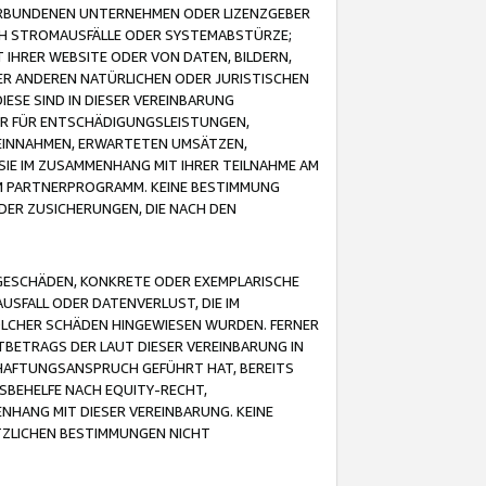
VERBUNDENEN UNTERNEHMEN ODER LIZENZGEBER
ICH STROMAUSFÄLLE ODER SYSTEMABSTÜRZE;
IHRER WEBSITE ODER VON DATEN, BILDERN,
ER ANDEREN NATÜRLICHEN ODER JURISTISCHEN
ESE SIND IN DIESER VEREINBARUNG
R FÜR ENTSCHÄDIGUNGSLEISTUNGEN,
EINNAHMEN, ERWARTETEN UMSÄTZEN,
SIE IM ZUSAMMENHANG MIT IHRER TEILNAHME AM
M PARTNERPROGRAMM. KEINE BESTIMMUNG
DER ZUSICHERUNGEN, DIE NACH DEN
GESCHÄDEN, KONKRETE ODER EXEMPLARISCHE
SFALL ODER DATENVERLUST, DIE IM
OLCHER SCHÄDEN HINGEWIESEN WURDEN. FERNER
BETRAGS DER LAUT DIESER VEREINBARUNG IN
HAFTUNGSANSPRUCH GEFÜHRT HAT, BEREITS
SBEHELFE NACH EQUITY-RECHT,
NHANG MIT DIESER VEREINBARUNG. KEINE
TZLICHEN BESTIMMUNGEN NICHT