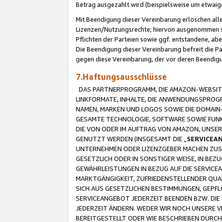
Betrag ausgezahlt wird (beispielsweise um etwai
Mit Beendigung dieser Vereinbarung erlöschen alle
Lizenzen/Nutzungsrechte; hiervon ausgenommen sind
Pflichten der Parteien sowie ggf. entstandene, ab
Die Beendigung dieser Vereinbarung befreit die P
gegen diese Vereinbarung, der vor deren Beendi
7.Haftungsausschlüsse
DAS PARTNERPROGRAMM, DIE AMAZON-WEBSITE,
LINKFORMATE, INHALTE, DIE ANWENDUNGSPRO
NAMEN, MARKEN UND LOGOS SOWIE DIE DOMAIN
GESAMTE TECHNOLOGIE, SOFTWARE SOWIE FUNKT
DIE VON ODER IM AUFTRAG VON AMAZON, UNS
GENUTZT WERDEN (INSGESAMT DIE „
SERVICEA
UNTERNEHMEN ODER LIZENZGEBER MACHEN ZUSI
GESETZLICH ODER IN SONSTIGER WEISE, IN BE
GEWÄHRLEISTUNGEN IN BEZUG AUF DIE SERVICE
MARKTGÄNGIGKEIT, ZUFRIEDENSTELLENDER QUA
SICH AUS GESETZLICHEN BESTIMMUNGEN, GEPFL
SERVICEANGEBOT JEDERZEIT BEENDEN BZW. DIE
JEDERZEIT ÄNDERN. WEDER WIR NOCH UNSERE 
BEREITGESTELLT ODER WIE BESCHRIEBEN DURC