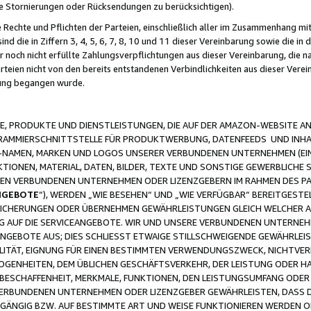
ge Stornierungen oder Rücksendungen zu berücksichtigen).
 Rechte und Pflichten der Parteien, einschließlich aller im Zusammenhang m
 die in Ziffern 3, 4, 5, 6, 7, 8, 10 und 11 dieser Vereinbarung sowie die in
er noch nicht erfüllte Zahlungsverpflichtungen aus dieser Vereinbarung, die
arteien nicht von den bereits entstandenen Verbindlichkeiten aus dieser Ver
gung begangen wurde.
 PRODUKTE UND DIENSTLEISTUNGEN, DIE AUF DER AMAZON-WEBSITE AN
GRAMMIERSCHNITTSTELLE FÜR PRODUKTWERBUNG, DATENFEEDS UND INH
-NAMEN, MARKEN UND LOGOS UNSERER VERBUNDENEN UNTERNEHMEN (EIN
IONEN, MATERIAL, DATEN, BILDER, TEXTE UND SONSTIGE GEWERBLICHE 
EREN VERBUNDENEN UNTERNEHMEN ODER LIZENZGEBERN IM RAHMEN DES 
NGEBOTE
“), WERDEN „WIE BESEHEN“ UND „WIE VERFÜGBAR“ BEREITGEST
CHERUNGEN ODER ÜBERNEHMEN GEWÄHRLEISTUNGEN GLEICH WELCHER AR
ZUG AUF DIE SERVICEANGEBOTE. WIR UND UNSERE VERBUNDENEN UNTERNEH
ANGEBOTE AUS; DIES SCHLIESST ETWAIGE STILLSCHWEIGENDE GEWÄHRLE
LITÄT, EIGNUNG FÜR EINEN BESTIMMTEN VERWENDUNGSZWECK, NICHTVER
OGENHEITEN, DEM ÜBLICHEN GESCHÄFTSVERKEHR, DER LEISTUNG ODER H
 BESCHAFFENHEIT, MERKMALE, FUNKTIONEN, DEN LEISTUNGSUMFANG ODER
VERBUNDENEN UNTERNEHMEN ODER LIZENZGEBER GEWÄHRLEISTEN, DASS D
HGÄNGIG BZW. AUF BESTIMMTE ART UND WEISE FUNKTIONIEREN WERDEN 