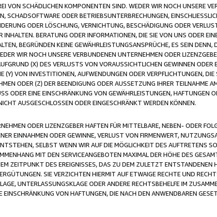
FREI VON SCHÄDLICHEN KOMPONENTEN SIND. WEDER WIR NOCH UNSERE 
VIREN, SCHADSOFTWARE ODER BETRIEBSUNTERBRECHUNGEN, EINSCHLIESSL
ÄNDERUNG ODER LÖSCHUNG, VERNICHTUNG, BESCHÄDIGUNG ODER VERLUST 
INHALTEN. BERATUNG ODER INFORMATIONEN, DIE SIE VON UNS ODER EIN
LTEN, BEGRÜNDEN KEINE GEWÄHRLEISTUNGSANSPRÜCHE, ES SEIN DENN, DI
WEDER WIR NOCH UNSERE VERBUNDENEN UNTERNEHMEN ODER LIZENZGEBE
FGRUND (X) DES VERLUSTS VON VORAUSSICHTLICHEN GEWINNEN ODER 
 (Y) VON INVESTITIONEN, AUFWENDUNGEN ODER VERPFLICHTUNGEN, DIE 
EN ODER (Z) DER BEENDIGUNG ODER AUSSETZUNG IHRER TEILNAHME A
LUSS ODER EINE EINSCHRÄNKUNG VON GEWÄHRLEISTUNGEN, HAFTUNGEN O
NICHT AUSGESCHLOSSEN ODER EINGESCHRÄNKT WERDEN KÖNNEN.
EHMEN ODER LIZENZGEBER HAFTEN FÜR MITTELBARE, NEBEN- ODER FOL
R EINNAHMEN ODER GEWINNE, VERLUST VON FIRMENWERT, NUTZUNGSAU
TSTEHEN, SELBST WENN WIR AUF DIE MÖGLICHKEIT DES AUFTRETENS S
MENHANG MIT DEN SERVICEANGEBOTEN MAXIMAL DER HÖHE DES GESAMT
M ZEITPUNKT DES EREIGNISSES, DAS ZU DEM ZULETZT ENTSTANDENEN 
ERGÜTUNGEN. SIE VERZICHTEN HIERMIT AUF ETWAIGE RECHTE UND RECHT
KLAGE, UNTERLASSUNGSKLAGE ODER ANDERE RECHTSBEHELFE IM ZUSAMME
NE EINSCHRÄNKUNG VON HAFTUNGEN, DIE NACH DEN ANWENDBAREN GESE