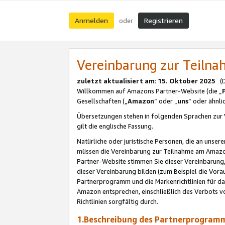
Anmelden
Registrieren
oder
Vereinbarung zur Teil
zuletzt aktualisiert am
:
15. Oktober 2025
(De
Willkommen auf Amazons Partner-Website (die „
Gesellschaften („
Amazon
“ oder „
uns
“ oder ähnl
Übersetzungen stehen in folgenden Sprachen zur 
gilt die englische Fassung.
Natürliche oder juristische Personen, die an uns
müssen die Vereinbarung zur Teilnahme am Amaz
Partner-Website stimmen Sie dieser Vereinbarung,
dieser Vereinbarung bilden (zum Beispiel die Vo
Partnerprogramm und die Markenrichtlinien für da
Amazon entsprechen, einschließlich des Verbots vo
Richtlinien sorgfältig durch.
1.Beschreibung des Partnerprogra