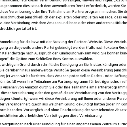
usgenommen dies ist nach dem anwendbaren Recht erforderlich, werden Sie 
f diese Vereinbarung oder Ihre Teilnahme am Partnerprogramm machen. Sie d
usschmücken (einschließlich der expliziten oder impliziten Aussage, dass A
 eine Verbindung zwischen Amazon und Ihnen oder einer anderen natürlichen 
rücklich gestattet ist.
r Anmeldung für die bzw. mit der Nutzung der Partner-Website. Diese Vereinb
gung an die jeweils andere Partei gekündigt werden (falls nach lokalem Rech
n Kalendertage nach Ausspruch der Kündigung wirksam wird. Sie können kündi
ngen“ die Option zum Schließen Ihres Kontos auswählen.
 wichtigem Grund durch schriftliche Kündigung an Sie fristlos kündigen oder I
 Sie darüber hinaus anderweitige Verstöße gegen diese Vereinbarung (einschli
ben; (c) wenn wir befürchten, dass Amazon potenziellen Rechts- oder Haftu
nnte; (d) wenn Ihre Teilnahme am Partnerprogramm für betrügerische, irref
das Ansehen von Amazon durch Sie oder Ihre Teilnahme am Partnerprogramm b
ieser Vereinbarung oder den gemäß dieser Vereinbarung von den Vertragspa
liegen könnte; (g) wenn wir diese Vereinbarung mit Ihnen oder anderen Perso
 der Vergangenheit, gleich aus welchem Grund, gekündigt hatten (oder Ihr Ko
rm beenden. Vorsorglich und ohne Einschränkung des vorstehenden Absatzes
richtlinien als erheblicher Verstoß gegen diese Vereinbarung.
e Vergütungen nach einer Kündigung für einen angemessenen Zeitraum zurückb