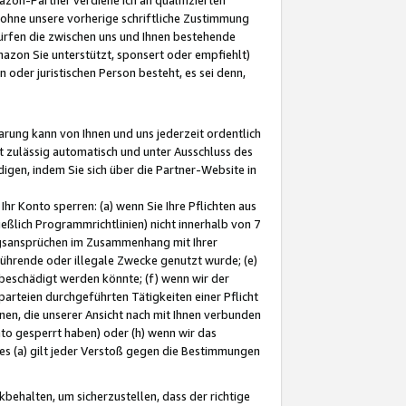
ohne unsere vorherige schriftliche Zustimmung
ürfen die zwischen uns und Ihnen bestehende
mazon Sie unterstützt, sponsert oder empfiehlt)
oder juristischen Person besteht, es sei denn,
arung kann von Ihnen und uns jederzeit ordentlich
t zulässig automatisch und unter Ausschluss des
gen, indem Sie sich über die Partner-Website in
hr Konto sperren: (a) wenn Sie Ihre Pflichten aus
eßlich Programmrichtlinien) nicht innerhalb von 7
ngsansprüchen im Zusammenhang mit Ihrer
ührende oder illegale Zwecke genutzt wurde; (e)
eschädigt werden könnte; (f) wenn wir der
rteien durchgeführten Tätigkeiten einer Pflicht
nen, die unserer Ansicht nach mit Ihnen verbunden
nto gesperrt haben) oder (h) wenn wir das
 (a) gilt jeder Verstoß gegen die Bestimmungen
ehalten, um sicherzustellen, dass der richtige