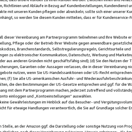
, Richtlinien und Abläufe in Bezug auf Kundenbestellungen, Kundendienst 
kte mit unseren Kunden pflegen oder abwickeln; sollte sich einer unserer Ku
nhängt, so werden Sie diesem Kunden mitteilen, dass er für Kundenservic
emäß dieser Vereinbarung am Partnerprogramm teilnehmen und Ihre Website er
ellung, Pflege oder der Betrieb Ihrer Website gegen anwendbare gesetzlich
skodizes, Branchenstandards, Selbstregulierungsregeln, Gerichtsurteile und 
ngen zu elektronischer Kommunikation, Datenschutz, Werbung und Marketing)
 oder aus anderen Gründen nicht geschäftsfähig sind); (d) Sie den Nutzen de
cherungen, Garantien oder Aussagen verlassen, die in dieser Vereinbarung nich
gebote nutzen, wenn Sie US-Handelssanktionen oder US-Recht entsprechen
men; (f) Sie alle US-amerikanischen Ausfuhr- und Wiederausfuhrbeschränkun
ten, die den Bestimmungen der US-Gesetze entsprechen und ggf. für die Wa
hang mit dem Partnerprogramm machen, jederzeit zutreffend und vollständig 
 Konto einloggen und „Kontoeinstellungen“ auswählen.
keine Gewährleistungen im Hinblick auf das Besucher- und Vergütungsvolu
icht für etwaige Handlungen verantwortlich, die Sie auf Grundlage solcher
en Stelle, an der Amazon ggf. die Darstellung oder sonstige Nutzung von Pr
 ähnlichen, nach dieser Vereinbarung zulässigen, Hinweis anbringen: „Als Ama