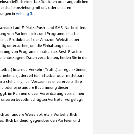
nschließlich einer tatsächlichen oder angeblichen
Geschäftsbeziehung mit uns oder unseren
mungen in
Anhang 3
.
schränkt auf E-Mails, Push- und SMS-Nachrichten.
ellung von Partner-Links und Programminhalten
 eines Produkts auf der Amazon-Website über
tig untersuchen, um die Einhaltung dieser
ntierung von Programminhalten als Best-Practice-
sonenbezogene Daten verarbeiten, finden Sie in der
telbar) Internet-Verkehr (Traffic) anregen können,
rnehmen jederzeit (unmittelbar oder mittelbar)
b stehen, (c) ein Versäumnis unsererseits, Ihre
fene oder eine andere Bestimmung dieser
r ggf. im Rahmen dieser Vereinbarung vornehmen
ch unseren bevollmächtigten Vertreter vorgelegt
ch auf andere Weise abtreten. Vorbehaltlich
rechtlich bindend, gegenüber den Parteien und