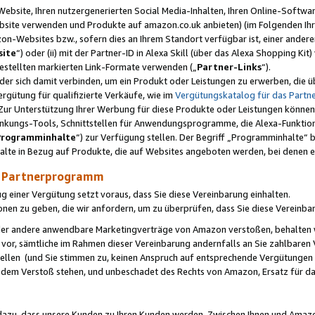
ebsite, Ihren nutzergenerierten Social Media-Inhalten, Ihren Online-Softwar
ebsite verwenden und Produkte auf amazon.co.uk anbieten) (im Folgenden Ihr
-Websites bzw., sofern dies an Ihrem Standort verfügbar ist, einer ander
ite
“) oder (ii) mit der Partner-ID in Alexa Skill (über das Alexa Shopping Ki
estellten markierten Link-Formate verwenden („
Partner-Links
“).
oder sich damit verbinden, um ein Produkt oder Leistungen zu erwerben, di
gütung für qualifizierte Verkäufe, wie im
Vergütungskatalog für das Part
Zur Unterstützung Ihrer Werbung für diese Produkte oder Leistungen können w
linkungs-Tools, Schnittstellen für Anwendungsprogramme, die Alexa-Funktion
Programminhalte
“) zur Verfügung stellen. Der Begriff „Programminhalte“ be
halte in Bezug auf Produkte, die auf Websites angeboten werden, bei denen 
as Partnerprogramm
einer Vergütung setzt voraus, dass Sie diese Vereinbarung einhalten.
ionen zu geben, die wir anfordern, um zu überprüfen, dass Sie diese Vereinba
oder andere anwendbare Marketingverträge von Amazon verstoßen, behalten w
 vor, sämtliche im Rahmen dieser Vereinbarung andernfalls an Sie zahlbare
tellen (und Sie stimmen zu, keinen Anspruch auf entsprechende Vergütungen
 dem Verstoß stehen, und unbeschadet des Rechts von Amazon, Ersatz für 
azu, dass unsere Kunden zu Ihren Kunden werden. Zwischen Ihnen und Amaz