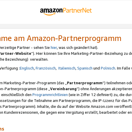
nahme am Amazon-Partnerprogramm
rzeitige Partner - sehen Sie
hier
, was sich geändert hat).
Partner-Website
“). Hier können Sie Ihre Marketing-Partner-Beziehung zu d
iche Bezeichnung) verwalten.
Verfügung :
Englisch
,
Französisch
,
Italienisch
,
Spanisch
und
Polnisch
. Im Fall
erem Marketing-Partner-Programm (das „
Partnerprogramm
“) teilnehmen od
on-Partnerprogramm (diese „
Vereinbarung
“) ohne Änderungen akzeptieren
 einschließlich den
Programmrichtlinien
(wie in Ziffer 12 definiert) zu, die 
raussetzungen für die Teilnahme am Partnerprogramm, die IP-Lizenz für das
s Partnerprogramm). Inhalte, die du auf der Website Amazon.com veröffentl
n Kundenrezensionen, die gegen eine Vergütung erstellt, bearbeitet oder ent
mms