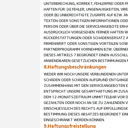
UNTERBRECHUNG, KORREKT, FEHLERFREI ODER 
HAFTEN FÜR: (A) FEHLER, UNGENAUIGKEITEN, 
ODER (B) UNBERECHTIGTE ZUGRIFFE AUF BZW. 
TEXTEN ODER SONSTIGEN INFORMATIONEN ODER 
PERSON ODER ÜBER DIE SERVICEANGEBOTE ERHA
AUSDRÜCKLICH VORGESEHEN. FERNER HAFTEN 
RÜCKERSTATTUNGEN ODER SCHADENSERSATZ AU
FIRMENWERT ODER SONSTIGEN VORTEILEN SOWIE
PARTNERPROGRAMM VORNEHMEN BZW. ÜBERNEHM
DIESES ARTIKELS 7 BEGRÜNDET EINEN AUSSCH
ANWENDBAREN GESETZLICHEN BESTIMMUNGEN 
8.Haftungsbeschränkungen
WEDER WIR NOCH UNSERE VERBUNDENEN UNTERN
SCHÄDEN ODER SCHÄDEN AUFGRUND ENTGANGENE
ZUSAMMENHANG MIT DEN SERVICEANGEBOTEN EN
ENTSPRICHT UNSERE GESAMTHAFTUNG IM ZUSAM
DEM 12-MONATSZEITRAUM UNMITTELBAR VOR DE
GEZAHLTEN ODER NOCH AN SIE ZU ZAHLENDEN V
EINSCHLIESSLICH DES RECHTS AUF ERFÜLLUNGS
BESTIMMUNG DIESES ABSATZES BEGRÜNDET EI
EINGESCHRÄNKT WERDEN KÖNNEN.
9.Haftungsfreistellung