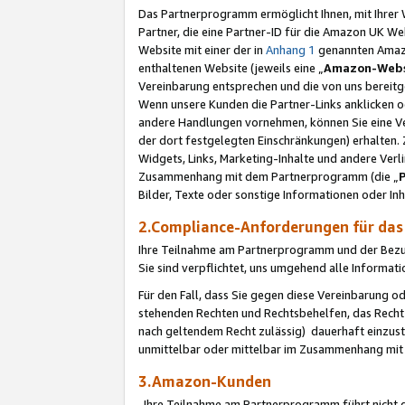
Das Partnerprogramm ermöglicht Ihnen, mit Ihrer W
Partner, die eine Partner-ID für die Amazon UK W
Website mit einer der in
Anhang 1
genannten Amazon
enthaltenen Website (jeweils eine „
Amazon-Webs
Vereinbarung entsprechen und die von uns bereitg
Wenn unsere Kunden die Partner-Links anklicken 
andere Handlungen vornehmen, können Sie eine Ver
der dort festgelegten Einschränkungen) erhalten. 
Widgets, Links, Marketing-Inhalte und andere Ver
Zusammenhang mit dem Partnerprogramm (die „
Bilder, Texte oder sonstige Informationen oder In
2.Compliance-Anforderungen für d
Ihre Teilnahme am Partnerprogramm und der Bezug 
Sie sind verpflichtet, uns umgehend alle Informat
Für den Fall, dass Sie gegen diese Vereinbarung 
stehenden Rechten und Rechtsbehelfen, das Recht
nach geltendem Recht zulässig) dauerhaft einzus
unmittelbar oder mittelbar im Zusammenhang mit
3.Amazon-Kunden
Ihre Teilnahme am Partnerprogramm führt nicht d