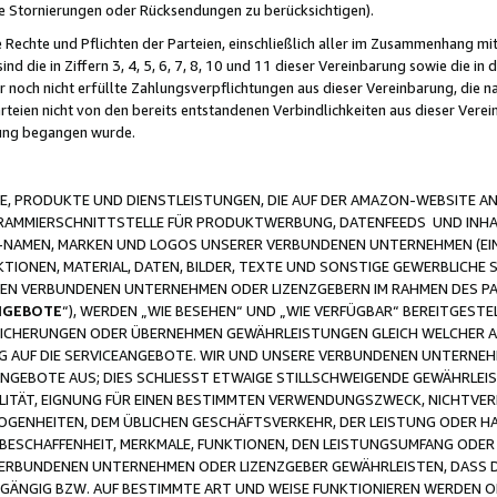
ge Stornierungen oder Rücksendungen zu berücksichtigen).
 Rechte und Pflichten der Parteien, einschließlich aller im Zusammenhang m
 die in Ziffern 3, 4, 5, 6, 7, 8, 10 und 11 dieser Vereinbarung sowie die in
er noch nicht erfüllte Zahlungsverpflichtungen aus dieser Vereinbarung, die
arteien nicht von den bereits entstandenen Verbindlichkeiten aus dieser Ver
gung begangen wurde.
 PRODUKTE UND DIENSTLEISTUNGEN, DIE AUF DER AMAZON-WEBSITE AN
GRAMMIERSCHNITTSTELLE FÜR PRODUKTWERBUNG, DATENFEEDS UND INH
-NAMEN, MARKEN UND LOGOS UNSERER VERBUNDENEN UNTERNEHMEN (EIN
IONEN, MATERIAL, DATEN, BILDER, TEXTE UND SONSTIGE GEWERBLICHE 
EREN VERBUNDENEN UNTERNEHMEN ODER LIZENZGEBERN IM RAHMEN DES 
NGEBOTE
“), WERDEN „WIE BESEHEN“ UND „WIE VERFÜGBAR“ BEREITGEST
CHERUNGEN ODER ÜBERNEHMEN GEWÄHRLEISTUNGEN GLEICH WELCHER AR
ZUG AUF DIE SERVICEANGEBOTE. WIR UND UNSERE VERBUNDENEN UNTERNEH
ANGEBOTE AUS; DIES SCHLIESST ETWAIGE STILLSCHWEIGENDE GEWÄHRLE
LITÄT, EIGNUNG FÜR EINEN BESTIMMTEN VERWENDUNGSZWECK, NICHTVER
OGENHEITEN, DEM ÜBLICHEN GESCHÄFTSVERKEHR, DER LEISTUNG ODER H
 BESCHAFFENHEIT, MERKMALE, FUNKTIONEN, DEN LEISTUNGSUMFANG ODER
VERBUNDENEN UNTERNEHMEN ODER LIZENZGEBER GEWÄHRLEISTEN, DASS D
HGÄNGIG BZW. AUF BESTIMMTE ART UND WEISE FUNKTIONIEREN WERDEN 