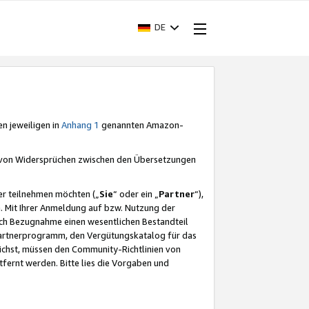
DE
en jeweiligen in
Anhang 1
genannten Amazon-
e von Widersprüchen zwischen den Übersetzungen
er teilnehmen möchten („
Sie
“ oder ein „
Partner
“),
. Mit Ihrer Anmeldung auf bzw. Nutzung der
durch Bezugnahme einen wesentlichen Bestandteil
 Partnerprogramm, den Vergütungskatalog für das
ichst, müssen den Community-Richtlinien von
fernt werden. Bitte lies die Vorgaben und