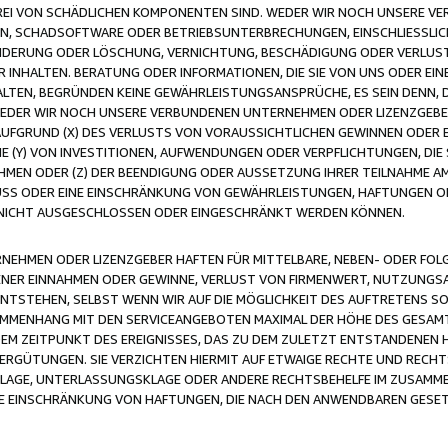
FREI VON SCHÄDLICHEN KOMPONENTEN SIND. WEDER WIR NOCH UNSERE 
VIREN, SCHADSOFTWARE ODER BETRIEBSUNTERBRECHUNGEN, EINSCHLIESSL
ÄNDERUNG ODER LÖSCHUNG, VERNICHTUNG, BESCHÄDIGUNG ODER VERLUST 
INHALTEN. BERATUNG ODER INFORMATIONEN, DIE SIE VON UNS ODER EIN
LTEN, BEGRÜNDEN KEINE GEWÄHRLEISTUNGSANSPRÜCHE, ES SEIN DENN, DI
WEDER WIR NOCH UNSERE VERBUNDENEN UNTERNEHMEN ODER LIZENZGEBE
FGRUND (X) DES VERLUSTS VON VORAUSSICHTLICHEN GEWINNEN ODER 
 (Y) VON INVESTITIONEN, AUFWENDUNGEN ODER VERPFLICHTUNGEN, DIE 
EN ODER (Z) DER BEENDIGUNG ODER AUSSETZUNG IHRER TEILNAHME A
LUSS ODER EINE EINSCHRÄNKUNG VON GEWÄHRLEISTUNGEN, HAFTUNGEN O
NICHT AUSGESCHLOSSEN ODER EINGESCHRÄNKT WERDEN KÖNNEN.
EHMEN ODER LIZENZGEBER HAFTEN FÜR MITTELBARE, NEBEN- ODER FOL
R EINNAHMEN ODER GEWINNE, VERLUST VON FIRMENWERT, NUTZUNGSAU
TSTEHEN, SELBST WENN WIR AUF DIE MÖGLICHKEIT DES AUFTRETENS S
MENHANG MIT DEN SERVICEANGEBOTEN MAXIMAL DER HÖHE DES GESAMT
M ZEITPUNKT DES EREIGNISSES, DAS ZU DEM ZULETZT ENTSTANDENEN 
ERGÜTUNGEN. SIE VERZICHTEN HIERMIT AUF ETWAIGE RECHTE UND RECHT
KLAGE, UNTERLASSUNGSKLAGE ODER ANDERE RECHTSBEHELFE IM ZUSAMME
NE EINSCHRÄNKUNG VON HAFTUNGEN, DIE NACH DEN ANWENDBAREN GESE