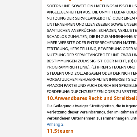
SOFERN UND SOWEIT EIN HAFTUNGSAUSSCHLUSS
ANGELEGENHEITEN AUS, DIE UNMITTELBAR ODER 
NUTZUNG DER SERVICEANGEBOTE) ODER EINEM V
UNTERNEHMEN UND LIZENZGEBER SOWIE UNSERE 
SÄMTLICHEN ANSPRÜCHEN, SCHÄDEN, VERLUSTE
SCHADLOS ZUHALTEN, DIE IM ZUSAMMENHANG STE
IHRER WEBSITE ODER ENTSPRECHENDEN MATERIA
FERTIGUNG, HERSTELLUNG, BEWERBUNG ODER VE
NUTZUNG DER SERVICEANGEBOTE UND ZWAR UN
BESTIMMUNGEN ZULÄSSIG IST ODER NICHT, (D) 
PROGRAMMRICHTLINIE), (E) IHREN STEUERN UN
STEUERN UND ZOLLABGABEN ODER DER NICHTER
VORSÄTZLICHEM FEHLVERHALTEN IHRERSEITS BZ
AMAZON PARTEI UND AUCH DURCH EIN SPEZIELL
FORDERUNG DURCHZUSETZEN ODER ZU VERTEIDI
10.Anwendbares Recht und Streitbe
Die Beilegung etwaiger Streitigkeiten, die in irg
Verletzung dieser Vereinbarung), den im Rahmen d
verbundenen Unternehmen zusammenhängen, unterl
Anhang 2
.
11.Steuern