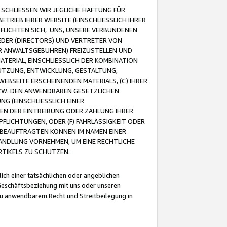
CHLIESSEN WIR JEGLICHE HAFTUNG FÜR
TRIEB IHRER WEBSITE (EINSCHLIESSLICH IHRER
FLICHTEN SICH, UNS, UNSERE VERBUNDENEN
EDER (DIRECTORS) UND VERTRETER VON
R ANWALTSGEBÜHREN) FREIZUSTELLEN UND
ATERIAL, EINSCHLIESSLICH DER KOMBINATION
NUTZUNG, ENTWICKLUNG, GESTALTUNG,
EBSEITE ERSCHEINENDEN MATERIALS, (C) IHRER
ZW. DEN ANWENDBAREN GESETZLICHEN
NG (EINSCHLIESSLICH EINER
BEN DER EINTREIBUNG ODER ZAHLUNG IHRER
LICHTUNGEN, ODER (F) FAHRLÄSSIGKEIT ODER
 BEAUFTRAGTEN KÖNNEN IM NAMEN EINER
HANDLUNG VORNEHMEN, UM EINE RECHTLICHE
TIKELS ZU SCHÜTZEN.
ich einer tatsächlichen oder angeblichen
Geschäftsbeziehung mit uns oder unseren
u anwendbarem Recht und Streitbeilegung in