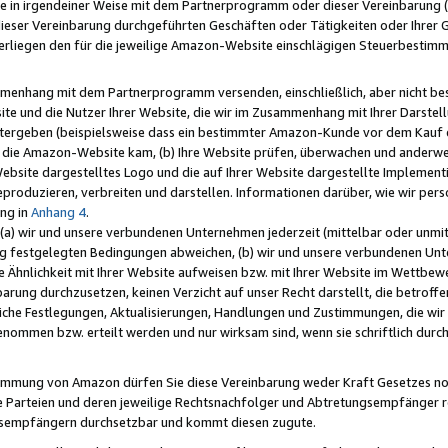
e in irgendeiner Weise mit dem Partnerprogramm oder dieser Vereinbarung (ei
ieser Vereinbarung durchgeführten Geschäften oder Tätigkeiten oder Ihrer 
liegen den für die jeweilige Amazon-Website einschlägigen Steuerbestim
mmenhang mit dem Partnerprogramm versenden, einschließlich, aber nicht be
site und die Nutzer Ihrer Website, die wir im Zusammenhang mit Ihrer Darst
itergeben (beispielsweise dass ein bestimmter Amazon-Kunde vor dem Kauf
uf die Amazon-Website kam, (b) Ihre Website prüfen, überwachen und anderwei
r Website dargestelltes Logo und die auf Ihrer Website dargestellte Impleme
reproduzieren, verbreiten und darstellen. Informationen darüber, wie wir per
ng in
Anhang 4
.
 (a) wir und unsere verbundenen Unternehmen jederzeit (mittelbar oder unmit
ng festgelegten Bedingungen abweichen, (b) wir und unsere verbundenen Unte
 Ähnlichkeit mit Ihrer Website aufweisen bzw. mit Ihrer Website im Wettbewer
barung durchzusetzen, keinen Verzicht auf unser Recht darstellt, die betrof
liche Festlegungen, Aktualisierungen, Handlungen und Zustimmungen, die wi
enommen bzw. erteilt werden und nur wirksam sind, wenn sie schriftlich dur
stimmung von Amazon dürfen Sie diese Vereinbarung weder Kraft Gesetzes no
die Parteien und deren jeweilige Rechtsnachfolger und Abtretungsempfänger 
ngsempfängern durchsetzbar und kommt diesen zugute.