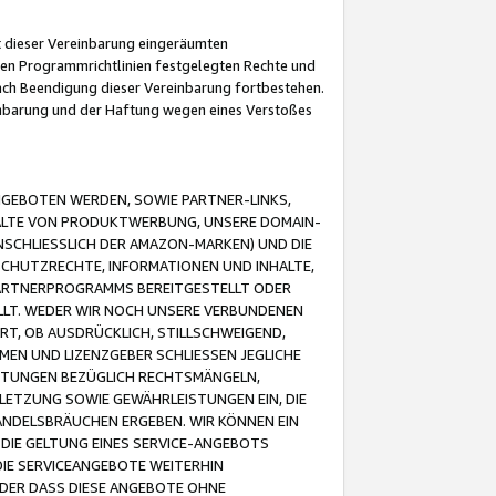
it dieser Vereinbarung eingeräumten
 den Programmrichtlinien festgelegten Rechte und
 nach Beendigung dieser Vereinbarung fortbestehen.
einbarung und der Haftung wegen eines Verstoßes
GEBOTEN WERDEN, SOWIE PARTNER-LINKS,
ALTE VON PRODUKTWERBUNG, UNSERE DOMAIN-
SCHLIESSLICH DER AMAZON-MARKEN) UND DIE
SCHUTZRECHTE, INFORMATIONEN UND INHALTE,
PARTNERPROGRAMMS BEREITGESTELLT ODER
ELLT. WEDER WIR NOCH UNSERE VERBUNDENEN
T, OB AUSDRÜCKLICH, STILLSCHWEIGEND,
MEN UND LIZENZGEBER SCHLIESSEN JEGLICHE
ISTUNGEN BEZÜGLICH RECHTSMÄNGELN,
LETZUNG SOWIE GEWÄHRLEISTUNGEN EIN, DIE
ANDELSBRÄUCHEN ERGEBEN. WIR KÖNNEN EIN
 DIE GELTUNG EINES SERVICE-ANGEBOTS
IE SERVICEANGEBOTE WEITERHIN
ODER DASS DIESE ANGEBOTE OHNE