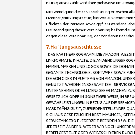
Betrag ausgezahlt wird (beispielsweise um etwai
Mit Beendigung dieser Vereinbarung erlöschen alle
Lizenzen/Nutzungsrechte; hiervon ausgenommen sind
Pflichten der Parteien sowie ggf. entstandene, ab
Die Beendigung dieser Vereinbarung befreit die P
gegen diese Vereinbarung, der vor deren Beendi
7.Haftungsausschlüsse
DAS PARTNERPROGRAMM, DIE AMAZON-WEBSITE,
LINKFORMATE, INHALTE, DIE ANWENDUNGSPRO
NAMEN, MARKEN UND LOGOS SOWIE DIE DOMAIN
GESAMTE TECHNOLOGIE, SOFTWARE SOWIE FUNKT
DIE VON ODER IM AUFTRAG VON AMAZON, UNS
GENUTZT WERDEN (INSGESAMT DIE „
SERVICEA
UNTERNEHMEN ODER LIZENZGEBER MACHEN ZUSI
GESETZLICH ODER IN SONSTIGER WEISE, IN BE
GEWÄHRLEISTUNGEN IN BEZUG AUF DIE SERVICE
MARKTGÄNGIGKEIT, ZUFRIEDENSTELLENDER QUA
SICH AUS GESETZLICHEN BESTIMMUNGEN, GEPFL
SERVICEANGEBOT JEDERZEIT BEENDEN BZW. DIE
JEDERZEIT ÄNDERN. WEDER WIR NOCH UNSERE 
BEREITGESTELLT ODER WIE BESCHRIEBEN DURC