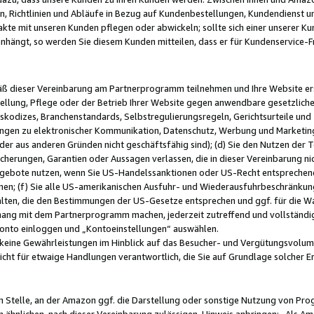
, Richtlinien und Abläufe in Bezug auf Kundenbestellungen, Kundendienst 
kte mit unseren Kunden pflegen oder abwickeln; sollte sich einer unserer Ku
nhängt, so werden Sie diesem Kunden mitteilen, dass er für Kundenservic
emäß dieser Vereinbarung am Partnerprogramm teilnehmen und Ihre Website er
ellung, Pflege oder der Betrieb Ihrer Website gegen anwendbare gesetzlich
skodizes, Branchenstandards, Selbstregulierungsregeln, Gerichtsurteile und 
ngen zu elektronischer Kommunikation, Datenschutz, Werbung und Marketing)
 oder aus anderen Gründen nicht geschäftsfähig sind); (d) Sie den Nutzen de
cherungen, Garantien oder Aussagen verlassen, die in dieser Vereinbarung nich
gebote nutzen, wenn Sie US-Handelssanktionen oder US-Recht entsprechen
men; (f) Sie alle US-amerikanischen Ausfuhr- und Wiederausfuhrbeschränkun
ten, die den Bestimmungen der US-Gesetze entsprechen und ggf. für die Wa
hang mit dem Partnerprogramm machen, jederzeit zutreffend und vollständig 
 Konto einloggen und „Kontoeinstellungen“ auswählen.
keine Gewährleistungen im Hinblick auf das Besucher- und Vergütungsvolu
icht für etwaige Handlungen verantwortlich, die Sie auf Grundlage solcher
en Stelle, an der Amazon ggf. die Darstellung oder sonstige Nutzung von Pr
 ähnlichen, nach dieser Vereinbarung zulässigen, Hinweis anbringen: „Als Ama