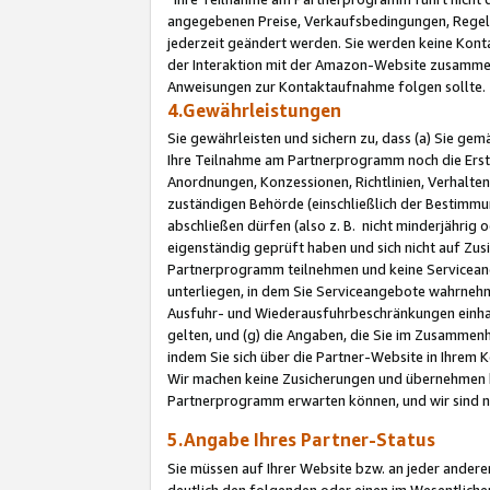
angegebenen Preise, Verkaufsbedingungen, Regeln
jederzeit geändert werden. Sie werden keine Konta
der Interaktion mit der Amazon-Website zusamme
Anweisungen zur Kontaktaufnahme folgen sollte.
4.Gewährleistungen
Sie gewährleisten und sichern zu, dass (a) Sie g
Ihre Teilnahme am Partnerprogramm noch die Erst
Anordnungen, Konzessionen, Richtlinien, Verhalten
zuständigen Behörde (einschließlich der Bestimmu
abschließen dürfen (also z. B. nicht minderjährig
eigenständig geprüft haben und sich nicht auf Zusi
Partnerprogramm teilnehmen und keine Servicean
unterliegen, in dem Sie Serviceangebote wahrneh
Ausfuhr- und Wiederausfuhrbeschränkungen einhal
gelten, und (g) die Angaben, die Sie im Zusammen
indem Sie sich über die Partner-Website in Ihrem
Wir machen keine Zusicherungen und übernehmen 
Partnerprogramm erwarten können, und wir sind n
5.Angabe Ihres Partner-Status
Sie müssen auf Ihrer Website bzw. an jeder ander
deutlich den folgenden oder einen im Wesentlichen