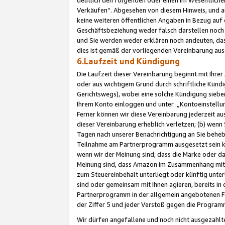
Verkäufen“. Abgesehen von diesem Hinweis, und a
keine weiteren öffentlichen Angaben in Bezug au
Geschäftsbeziehung weder falsch darstellen noch a
und Sie werden weder erklären noch andeuten, dass
dies ist gemäß der vorliegenden Vereinbarung ausd
6.Laufzeit und Kündigung
Die Laufzeit dieser Vereinbarung beginnt mit Ihre
oder aus wichtigem Grund durch schriftliche Kündi
Gerichtswegs), wobei eine solche Kündigung siebe
Ihrem Konto einloggen und unter „Kontoeinstellu
Ferner können wir diese Vereinbarung jederzeit aus
dieser Vereinbarung erheblich verletzen; (b) wenn
Tagen nach unserer Benachrichtigung an Sie behe
Teilnahme am Partnerprogramm ausgesetzt sein kö
wenn wir der Meinung sind, dass die Marke oder 
Meinung sind, dass Amazon im Zusammenhang mit d
zum Steuereinbehalt unterliegt oder künftig unter
sind oder gemeinsam mit Ihnen agieren, bereits in
Partnerprogramm in der allgemein angebotenen Fo
der Ziffer 5 und jeder Verstoß gegen die Programm
Wir dürfen angefallene und noch nicht ausgezahlt