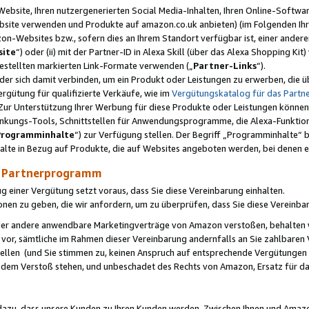
ebsite, Ihren nutzergenerierten Social Media-Inhalten, Ihren Online-Softwar
ebsite verwenden und Produkte auf amazon.co.uk anbieten) (im Folgenden Ihr
-Websites bzw., sofern dies an Ihrem Standort verfügbar ist, einer ander
ite
“) oder (ii) mit der Partner-ID in Alexa Skill (über das Alexa Shopping Ki
estellten markierten Link-Formate verwenden („
Partner-Links
“).
oder sich damit verbinden, um ein Produkt oder Leistungen zu erwerben, di
gütung für qualifizierte Verkäufe, wie im
Vergütungskatalog für das Part
Zur Unterstützung Ihrer Werbung für diese Produkte oder Leistungen können w
linkungs-Tools, Schnittstellen für Anwendungsprogramme, die Alexa-Funktion
Programminhalte
“) zur Verfügung stellen. Der Begriff „Programminhalte“ be
halte in Bezug auf Produkte, die auf Websites angeboten werden, bei denen 
as Partnerprogramm
einer Vergütung setzt voraus, dass Sie diese Vereinbarung einhalten.
ionen zu geben, die wir anfordern, um zu überprüfen, dass Sie diese Vereinba
oder andere anwendbare Marketingverträge von Amazon verstoßen, behalten w
 vor, sämtliche im Rahmen dieser Vereinbarung andernfalls an Sie zahlbare
tellen (und Sie stimmen zu, keinen Anspruch auf entsprechende Vergütungen
 dem Verstoß stehen, und unbeschadet des Rechts von Amazon, Ersatz für 
azu, dass unsere Kunden zu Ihren Kunden werden. Zwischen Ihnen und Amaz