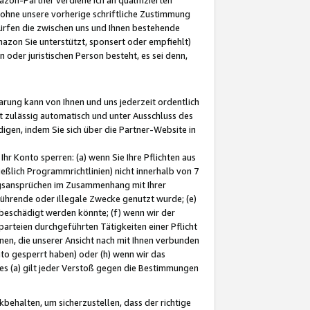
ohne unsere vorherige schriftliche Zustimmung
ürfen die zwischen uns und Ihnen bestehende
mazon Sie unterstützt, sponsert oder empfiehlt)
oder juristischen Person besteht, es sei denn,
arung kann von Ihnen und uns jederzeit ordentlich
t zulässig automatisch und unter Ausschluss des
gen, indem Sie sich über die Partner-Website in
hr Konto sperren: (a) wenn Sie Ihre Pflichten aus
eßlich Programmrichtlinien) nicht innerhalb von 7
ngsansprüchen im Zusammenhang mit Ihrer
ührende oder illegale Zwecke genutzt wurde; (e)
eschädigt werden könnte; (f) wenn wir der
rteien durchgeführten Tätigkeiten einer Pflicht
nen, die unserer Ansicht nach mit Ihnen verbunden
nto gesperrt haben) oder (h) wenn wir das
 (a) gilt jeder Verstoß gegen die Bestimmungen
ehalten, um sicherzustellen, dass der richtige