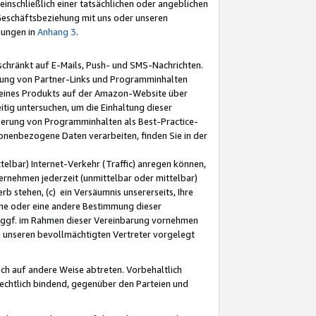
nschließlich einer tatsächlichen oder angeblichen
Geschäftsbeziehung mit uns oder unseren
mungen in
Anhang 3
.
schränkt auf E-Mails, Push- und SMS-Nachrichten.
ellung von Partner-Links und Programminhalten
 eines Produkts auf der Amazon-Website über
tig untersuchen, um die Einhaltung dieser
ntierung von Programminhalten als Best-Practice-
sonenbezogene Daten verarbeiten, finden Sie in der
telbar) Internet-Verkehr (Traffic) anregen können,
rnehmen jederzeit (unmittelbar oder mittelbar)
b stehen, (c) ein Versäumnis unsererseits, Ihre
fene oder eine andere Bestimmung dieser
r ggf. im Rahmen dieser Vereinbarung vornehmen
ch unseren bevollmächtigten Vertreter vorgelegt
ch auf andere Weise abtreten. Vorbehaltlich
rechtlich bindend, gegenüber den Parteien und