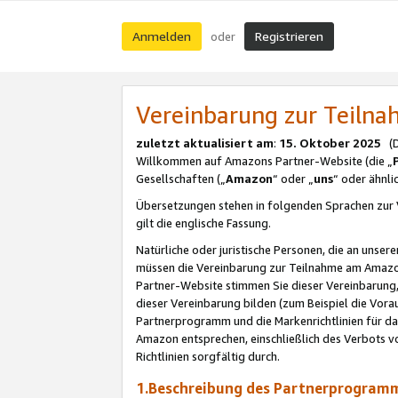
Anmelden
Registrieren
oder
Vereinbarung zur Teil
zuletzt aktualisiert am
:
15. Oktober 2025
(De
Willkommen auf Amazons Partner-Website (die „
Gesellschaften („
Amazon
“ oder „
uns
“ oder ähnl
Übersetzungen stehen in folgenden Sprachen zur 
gilt die englische Fassung.
Natürliche oder juristische Personen, die an uns
müssen die Vereinbarung zur Teilnahme am Amaz
Partner-Website stimmen Sie dieser Vereinbarung,
dieser Vereinbarung bilden (zum Beispiel die Vo
Partnerprogramm und die Markenrichtlinien für da
Amazon entsprechen, einschließlich des Verbots vo
Richtlinien sorgfältig durch.
1.Beschreibung des Partnerprogra