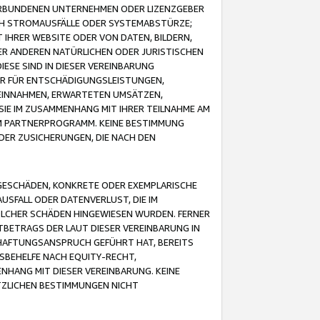
VERBUNDENEN UNTERNEHMEN ODER LIZENZGEBER
ICH STROMAUSFÄLLE ODER SYSTEMABSTÜRZE;
IHRER WEBSITE ODER VON DATEN, BILDERN,
ER ANDEREN NATÜRLICHEN ODER JURISTISCHEN
ESE SIND IN DIESER VEREINBARUNG
R FÜR ENTSCHÄDIGUNGSLEISTUNGEN,
EINNAHMEN, ERWARTETEN UMSÄTZEN,
SIE IM ZUSAMMENHANG MIT IHRER TEILNAHME AM
M PARTNERPROGRAMM. KEINE BESTIMMUNG
DER ZUSICHERUNGEN, DIE NACH DEN
GESCHÄDEN, KONKRETE ODER EXEMPLARISCHE
SFALL ODER DATENVERLUST, DIE IM
OLCHER SCHÄDEN HINGEWIESEN WURDEN. FERNER
BETRAGS DER LAUT DIESER VEREINBARUNG IN
HAFTUNGSANSPRUCH GEFÜHRT HAT, BEREITS
SBEHELFE NACH EQUITY-RECHT,
NHANG MIT DIESER VEREINBARUNG. KEINE
TZLICHEN BESTIMMUNGEN NICHT