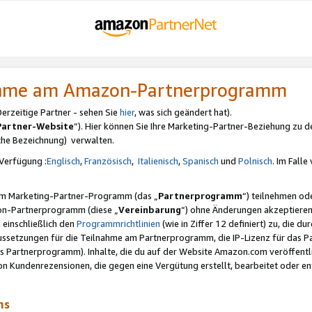
nahme am Amazon-Partnerprogramm
rzeitige Partner - sehen Sie
hier
, was sich geändert hat).
Partner-Website
“). Hier können Sie Ihre Marketing-Partner-Beziehung zu d
iche Bezeichnung) verwalten.
Verfügung :
Englisch
,
Französisch
,
Italienisch
,
Spanisch
und
Polnisch
. Im Fall
erem Marketing-Partner-Programm (das „
Partnerprogramm
“) teilnehmen od
on-Partnerprogramm (diese „
Vereinbarung
“) ohne Änderungen akzeptieren
 einschließlich den
Programmrichtlinien
(wie in Ziffer 12 definiert) zu, die 
raussetzungen für die Teilnahme am Partnerprogramm, die IP-Lizenz für das
s Partnerprogramm). Inhalte, die du auf der Website Amazon.com veröffentl
n Kundenrezensionen, die gegen eine Vergütung erstellt, bearbeitet oder ent
mms