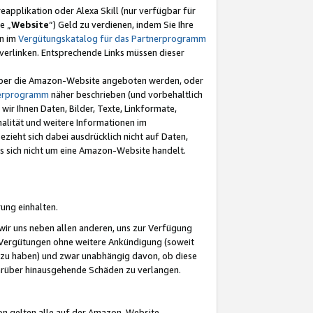
eapplikation oder Alexa Skill (nur verfügbar für
e „
Website
“) Geld zu verdienen, indem Sie Ihre
en im
Vergütungskatalog für das Partnerprogramm
t) verlinken. Entsprechende Links müssen dieser
e über die Amazon-Website angeboten werden, oder
nerprogramm
näher beschrieben (und vorbehaltlich
ir Ihnen Daten, Bilder, Texte, Linkformate,
alität und weitere Informationen im
zieht sich dabei ausdrücklich nicht auf Daten,
es sich nicht um eine Amazon-Website handelt.
rung einhalten.
ir uns neben allen anderen, uns zur Verfügung
n Vergütungen ohne weitere Ankündigung (soweit
 zu haben) und zwar unabhängig davon, ob diese
darüber hinausgehende Schäden zu verlangen.
on gelten alle auf der Amazon-Website