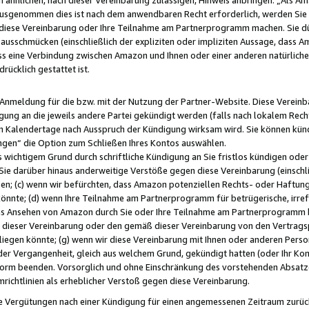
usgenommen dies ist nach dem anwendbaren Recht erforderlich, werden Sie 
f diese Vereinbarung oder Ihre Teilnahme am Partnerprogramm machen. Sie d
usschmücken (einschließlich der expliziten oder impliziten Aussage, dass A
 eine Verbindung zwischen Amazon und Ihnen oder einer anderen natürlichen 
rücklich gestattet ist.
r Anmeldung für die bzw. mit der Nutzung der Partner-Website. Diese Vereinb
gung an die jeweils andere Partei gekündigt werden (falls nach lokalem Rech
n Kalendertage nach Ausspruch der Kündigung wirksam wird. Sie können kündi
ngen“ die Option zum Schließen Ihres Kontos auswählen.
 wichtigem Grund durch schriftliche Kündigung an Sie fristlos kündigen oder I
 Sie darüber hinaus anderweitige Verstöße gegen diese Vereinbarung (einschli
ben; (c) wenn wir befürchten, dass Amazon potenziellen Rechts- oder Haftu
nnte; (d) wenn Ihre Teilnahme am Partnerprogramm für betrügerische, irref
das Ansehen von Amazon durch Sie oder Ihre Teilnahme am Partnerprogramm b
ieser Vereinbarung oder den gemäß dieser Vereinbarung von den Vertragspa
liegen könnte; (g) wenn wir diese Vereinbarung mit Ihnen oder anderen Perso
 der Vergangenheit, gleich aus welchem Grund, gekündigt hatten (oder Ihr Ko
rm beenden. Vorsorglich und ohne Einschränkung des vorstehenden Absatzes
richtlinien als erheblicher Verstoß gegen diese Vereinbarung.
e Vergütungen nach einer Kündigung für einen angemessenen Zeitraum zurückb