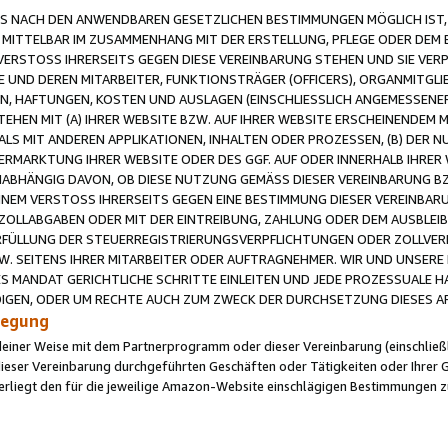
 NACH DEN ANWENDBAREN GESETZLICHEN BESTIMMUNGEN MÖGLICH IST, S
MITTELBAR IM ZUSAMMENHANG MIT DER ERSTELLUNG, PFLEGE ODER DEM BE
ERSTOSS IHRERSEITS GEGEN DIESE VEREINBARUNG STEHEN UND SIE VERP
UND DEREN MITARBEITER, FUNKTIONSTRÄGER (OFFICERS), ORGANMITGLI
N, HAFTUNGEN, KOSTEN UND AUSLAGEN (EINSCHLIESSLICH ANGEMESSENE
HEN MIT (A) IHRER WEBSITE BZW. AUF IHRER WEBSITE ERSCHEINENDEM M
LS MIT ANDEREN APPLIKATIONEN, INHALTEN ODER PROZESSEN, (B) DER 
RMARKTUNG IHRER WEBSITE ODER DES GGF. AUF ODER INNERHALB IHRER W
ABHÄNGIG DAVON, OB DIESE NUTZUNG GEMÄSS DIESER VEREINBARUNG B
EINEM VERSTOSS IHRERSEITS GEGEN EINE BESTIMMUNG DIESER VEREINBARU
D ZOLLABGABEN ODER MIT DER EINTREIBUNG, ZAHLUNG ODER DEM AUSBLEI
FÜLLUNG DER STEUERREGISTRIERUNGSVERPFLICHTUNGEN ODER ZOLLVERPF
W. SEITENS IHRER MITARBEITER ODER AUFTRAGNEHMER. WIR UND UNSERE
ES MANDAT GERICHTLICHE SCHRITTE EINLEITEN UND JEDE PROZESSUALE 
GEN, ODER UM RECHTE AUCH ZUM ZWECK DER DURCHSETZUNG DIESES AR
ilegung
endeiner Weise mit dem Partnerprogramm oder dieser Vereinbarung (einschließl
ieser Vereinbarung durchgeführten Geschäften oder Tätigkeiten oder Ihrer 
iegt den für die jeweilige Amazon-Website einschlägigen Bestimmungen z