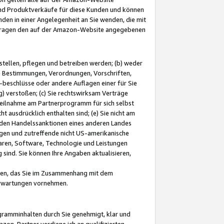
und Produktverkäufe für diese Kunden und können
nden in einer Angelegenheit an Sie wenden, die mit
e-Fragen den auf der Amazon-Website angegebenen
stellen, pflegen und betreiben werden; (b) weder
e Bestimmungen, Verordnungen, Vorschriften,
-beschlüsse oder andere Auflagen einer für Sie
 verstoßen; (c) Sie rechtswirksam Verträge
r Teilnahme am Partnerprogramm für sich selbst
t ausdrücklich enthalten sind; (e) Sie nicht am
den Handelssanktionen eines anderen Landes
gen und zutreffende nicht US-amerikanische
ren, Software, Technologie und Leistungen
sind. Sie können Ihre Angaben aktualisieren,
men, das Sie im Zusammenhang mit dem
 Erwartungen vornehmen.
ogramminhalten durch Sie genehmigt, klar und
zon-Partner verdiene ich an qualifizierten