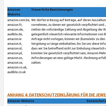
Amazon-
Steuerliche Bestimmungen
Website
amazon.com.be,
Wir dürfen in Bezug auf Beträge, auf deren Auszahlun
amazon.fr,
vornehmen, zu denen wir gesetzlich verpflichtet sind
amazon.de,
stellen die vollständige Zahlung und Abgeltung der 
audible.de,
gelegentlich steuerlich relevante Informationen von I
amazon.ie
Anfrage nicht vorlegen, können wir (kumulativ zu de
amazon.it,
Vergütung so lange einbehalten, bis Sie uns diese Inf
amazon.nl,
dass wir Sie betreffend nicht zur Einholung steuerlich 
amazon.pl,
könnten Sie gesetzlich verpflichtet sein, Amazon Meh
amazon.es,
Anforderungen an eine gültige MwSt.-Rechnung erfüllt
amazon.se,
zahlen.
amazon.co.uk,
audible.co.uk
ANHANG 4: DATENSCHUTZERKLÄRUNG FÜR DIE JEWE
Amazon-Website
Datenschutz