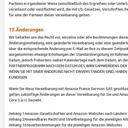
Parteien in irgendeiner Weise (einschließlich des Ergreifens oder Unt
veranlasst oder verpflichtet wird, die mit US-Gesetzen, Vorschriften,
für eine der Parteien dieser Vereinbarung gelten.
13.Änderungen
Wir behalten uns das Recht vor, einzelne oder alle Bestimmungen diese
Änderungsmitteilung, eine geänderte Vereinbarung oder eine geänderte 
über die entsprechende Änderung per E-Mail an Ihre zu diesem Zeitpun
ausgenommen etwaige Erhöhungen der Standardvergütung im Rahmen
Datum, jedoch frühestens sieben Kalendertage nach dem Datum, an de
PARTNERPROGRAMM NACH DEM DATUM DES WIRKSAMWERDENS DER Ä
WENN SIE MIT EINER ÄNDERUNG NICHT EINVERSTANDEN SIND, HABEN S
KÜNDIGEN.
Wenn Sie diese Vereinbarung mit Amazon France Services SAS geschlo
gelten zukünftige Änderungen an dieser Vereinbarung für Sie und Ama
Core S.à r.l. bezieht.
Anhang 1Amazon-Gesellschaften und Amazon-Websites nach Ländern
Anhang 2Anwendbares Recht und Streitbeilegung für die jeweiligen 
Anhang 3Steuerbestimmungen für die jeweiligen Amazon-Websites