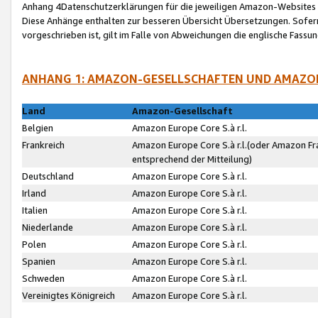
Anhang 4Datenschutzerklärungen für die jeweiligen Amazon-Websites
Diese Anhänge enthalten zur besseren Übersicht Übersetzungen. Sofe
vorgeschrieben ist, gilt im Falle von Abweichungen die englische Fass
ANHANG 1: AMAZON-GESELLSCHAFTEN UND AMAZO
Land
Amazon-Gesellschaft
Belgien
Amazon Europe Core S.à r.l.
Frankreich
Amazon Europe Core S.à r.l.(oder Amazon Fr
entsprechend der Mitteilung)
Deutschland
Amazon Europe Core S.à r.l.
Irland
Amazon Europe Core S.à r.l.
Italien
Amazon Europe Core S.à r.l.
Niederlande
Amazon Europe Core S.à r.l.
Polen
Amazon Europe Core S.à r.l.
Spanien
Amazon Europe Core S.à r.l.
Schweden
Amazon Europe Core S.à r.l.
Vereinigtes Königreich
Amazon Europe Core S.à r.l.