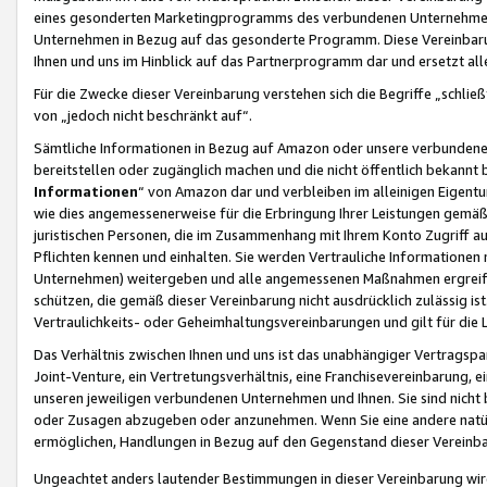
eines gesonderten Marketingprogramms des verbundenen Unternehmens
Unternehmen in Bezug auf das gesonderte Programm. Diese Vereinbarung
Ihnen und uns im Hinblick auf das Partnerprogramm dar und ersetzt al
Für die Zwecke dieser Vereinbarung verstehen sich die Begriffe „schließ
von „jedoch nicht beschränkt auf“.
Sämtliche Informationen in Bezug auf Amazon oder unsere verbunde
bereitstellen oder zugänglich machen und die nicht öffentlich bekannt bz
Informationen
“ von Amazon dar und verbleiben im alleinigen Eigent
wie dies angemessenerweise für die Erbringung Ihrer Leistungen gemäß d
juristischen Personen, die im Zusammenhang mit Ihrem Konto Zugriff au
Pflichten kennen und einhalten. Sie werden Vertrauliche Informationen 
Unternehmen) weitergeben und alle angemessenen Maßnahmen ergreifen
schützen, die gemäß dieser Vereinbarung nicht ausdrücklich zulässig is
Vertraulichkeits- oder Geheimhaltungsvereinbarungen und gilt für die
Das Verhältnis zwischen Ihnen und uns ist das unabhängiger Vertragspa
Joint-Venture, ein Vertretungsverhältnis, eine Franchisevereinbarung, 
unseren jeweiligen verbundenen Unternehmen und Ihnen. Sie sind ni
oder Zusagen abzugeben oder anzunehmen. Wenn Sie eine andere natürli
ermöglichen, Handlungen in Bezug auf den Gegenstand dieser Vereinbar
Ungeachtet anders lautender Bestimmungen in dieser Vereinbarung wird