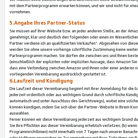
mit dem Partnerprogramm erwarten können, und wir sind nicht für etwa
vornehmen.
5.Angabe Ihres Partner-Status
Sie müssen auf Ihrer Website bzw. an jeder anderen Stelle, an der Am
genehmigt, klar und deutlich den folgenden oder einen im Wesentlichen
Partner verdiene ich an qualifizierten Verkäufen“. Abgesehen von die
werden Sie ohne unsere vorherige schriftliche Zustimmung keine weite
Partnerprogramm machen. Sie dürfen die zwischen uns und Ihnen best
(einschließlich der expliziten oder impliziten Aussage, dass Amazon Si
dass eine Verbindung zwischen Amazon und Ihnen oder einer anderen natü
vorliegenden Vereinbarung ausdrücklich gestattet ist.
6.Laufzeit und Kündigung
Die Laufzeit dieser Vereinbarung beginnt mit Ihrer Anmeldung für die 
jederzeit ordentlich oder aus wichtigem Grund durch schriftliche Kündi
automatisch und unter Ausschluss des Gerichtswegs), wobei eine solch
können kündigen, indem Sie sich über die Partner-Website in Ihrem Ko
auswählen.
Ferner können wir diese Vereinbarung jederzeit aus wichtigem Grund dur
Sie Ihre Pflichten aus dieser Vereinbarung erheblich verletzen; (b) wen
Programmrichtlinien) nicht innerhalb von 7 Tagen nach unserer Benachr
oder Haftungsansprüchen im Zusammenhang mit Ihrer Teilnahme am Pa