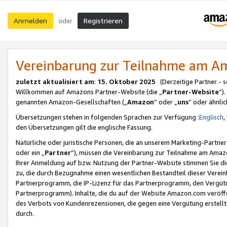
Anmelden
Registrieren
oder
Vereinbarung zur Teilnahme am 
zuletzt aktualisiert am
:
15. Oktober 2025
(Derzeitige Partner - 
Willkommen auf Amazons Partner-Website (die „
Partner-Website
“)
genannten Amazon-Gesellschaften („
Amazon
“ oder „
uns
“ oder ähnli
Übersetzungen stehen in folgenden Sprachen zur Verfügung :
Englisch
,
den Übersetzungen gilt die englische Fassung.
Natürliche oder juristische Personen, die an unserem Marketing-Partn
oder ein „
Partner
“), müssen die Vereinbarung zur Teilnahme am Ama
Ihrer Anmeldung auf bzw. Nutzung der Partner-Website stimmen Sie die
zu, die durch Bezugnahme einen wesentlichen Bestandteil dieser Verei
Partnerprogramm, die IP-Lizenz für das Partnerprogramm, den Vergütu
Partnerprogramm). Inhalte, die du auf der Website Amazon.com veröffe
des Verbots von Kundenrezensionen, die gegen eine Vergütung erstellt, 
durch.