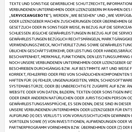
TEXTE UND SONSTIGE GEWERBLICHE SCHUTZRECHTE, INFORMATIONE
VERBUNDENEN UNTERNEHMEN ODER LIZENZGEBERN IM RAHMEN DES
„
SERVICEANGEBOTE
“), WERDEN „WIE BESEHEN“ UND „WIE VERFÜ
ODER LIZENZGEBER MACHEN ZUSICHERUNGEN ODER ÜBERNEHMEN GEW
GESETZLICH ODER IN SONSTIGER WEISE, IN BEZUG AUF DIE SERVI
SCHLIESSEN JEGLICHE GEWÄHRLEISTUNGEN IN BEZUG AUF DIE SERVI
GEWÄHRLEISTUNGEN BEZÜGLICH RECHTSMÄNGELN, MARKTGÄNGIGKEIT
VERWENDUNGSZWECK, NICHTVERLETZUNG SOWIE GEWÄHRLEISTUNGEN 
ÜBLICHEN GESCHÄFTSVERKEHR, DER LEISTUNG ODER HANDELSBRÄUCH
BESCHAFFENHEIT, MERKMALE, FUNKTIONEN, DEN LEISTUNGSUMFANG 
NOCH UNSERE VERBUNDENEN UNTERNEHMEN ODER LIZENZGEBER GEWÄ
BESCHRIEBEN DURCHGÄNGIG BZW. AUF BESTIMMTE ART UND WEISE
KORREKT, FEHLERFREI ODER FREI VON SCHÄDLICHEN KOMPONENTEN
HAFTEN FÜR: (A) FEHLER, UNGENAUIGKEITEN, VIREN, SCHADSOFTW
SYSTEMABSTÜRZE; ODER (B) UNBERECHTIGTE ZUGRIFFE AUF BZW. 
WEBSITE ODER VON DATEN, BILDERN, TEXTEN ODER SONSTIGEN INF
ODER EINER ANDEREN NATÜRLICHEN ODER JURISTISCHEN PERSON OD
GEWÄHRLEISTUNGSANSPRÜCHE, ES SEIN DENN, DIESE SIND IN DIES
UNSERE VERBUNDENEN UNTERNEHMEN ODER LIZENZGEBER FÜR EN
AUFGRUND (X) DES VERLUSTS VON VORAUSSICHTLICHEN GEWINNEN
VORTEILEN SOWIE (Y) VON INVESTITIONEN, AUFWENDUNGEN ODER VE
PARTNERPROGRAMM VORNEHMEN BZW. ÜBERNEHMEN ODER (Z) DER 