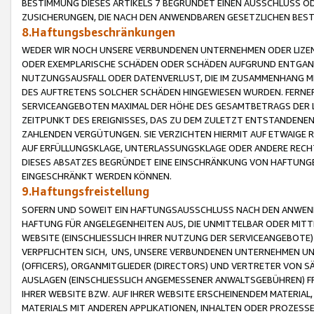
BESTIMMUNG DIESES ARTIKELS 7 BEGRÜNDET EINEN AUSSCHLUSS 
ZUSICHERUNGEN, DIE NACH DEN ANWENDBAREN GESETZLICHEN BE
8.Haftungsbeschränkungen
WEDER WIR NOCH UNSERE VERBUNDENEN UNTERNEHMEN ODER LIZEN
ODER EXEMPLARISCHE SCHÄDEN ODER SCHÄDEN AUFGRUND ENTGANG
NUTZUNGSAUSFALL ODER DATENVERLUST, DIE IM ZUSAMMENHANG MI
DES AUFTRETENS SOLCHER SCHÄDEN HINGEWIESEN WURDEN. FERN
SERVICEANGEBOTEN MAXIMAL DER HÖHE DES GESAMTBETRAGS DER 
ZEITPUNKT DES EREIGNISSES, DAS ZU DEM ZULETZT ENTSTANDENE
ZAHLENDEN VERGÜTUNGEN. SIE VERZICHTEN HIERMIT AUF ETWAIGE 
AUF ERFÜLLUNGSKLAGE, UNTERLASSUNGSKLAGE ODER ANDERE RECHT
DIESES ABSATZES BEGRÜNDET EINE EINSCHRÄNKUNG VON HAFTUNG
EINGESCHRÄNKT WERDEN KÖNNEN.
9.Haftungsfreistellung
SOFERN UND SOWEIT EIN HAFTUNGSAUSSCHLUSS NACH DEN ANWENDB
HAFTUNG FÜR ANGELEGENHEITEN AUS, DIE UNMITTELBAR ODER MITT
WEBSITE (EINSCHLIESSLICH IHRER NUTZUNG DER SERVICEANGEBOTE)
VERPFLICHTEN SICH, UNS, UNSERE VERBUNDENEN UNTERNEHMEN UN
(OFFICERS), ORGANMITGLIEDER (DIRECTORS) UND VERTRETER VON 
AUSLAGEN (EINSCHLIESSLICH ANGEMESSENER ANWALTSGEBÜHREN) FR
IHRER WEBSITE BZW. AUF IHRER WEBSITE ERSCHEINENDEM MATERIAL
MATERIALS MIT ANDEREN APPLIKATIONEN, INHALTEN ODER PROZESSE