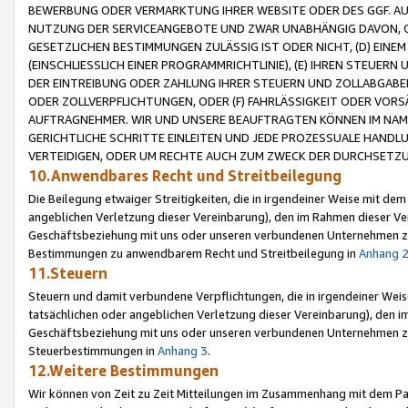
BEWERBUNG ODER VERMARKTUNG IHRER WEBSITE ODER DES GGF. AUF 
NUTZUNG DER SERVICEANGEBOTE UND ZWAR UNABHÄNGIG DAVON, O
GESETZLICHEN BESTIMMUNGEN ZULÄSSIG IST ODER NICHT, (D) EINE
(EINSCHLIESSLICH EINER PROGRAMMRICHTLINIE), (E) IHREN STEUER
DER EINTREIBUNG ODER ZAHLUNG IHRER STEUERN UND ZOLLABGAB
ODER ZOLLVERPFLICHTUNGEN, ODER (F) FAHRLÄSSIGKEIT ODER VORS
AUFTRAGNEHMER. WIR UND UNSERE BEAUFTRAGTEN KÖNNEN IM NAME
GERICHTLICHE SCHRITTE EINLEITEN UND JEDE PROZESSUALE HAND
VERTEIDIGEN, ODER UM RECHTE AUCH ZUM ZWECK DER DURCHSETZU
10.Anwendbares Recht und Streitbeilegung
Die Beilegung etwaiger Streitigkeiten, die in irgendeiner Weise mit de
angeblichen Verletzung dieser Vereinbarung), den im Rahmen dieser Ve
Geschäftsbeziehung mit uns oder unseren verbundenen Unternehmen zu
Bestimmungen zu anwendbarem Recht und Streitbeilegung in
Anhang 
11.Steuern
Steuern und damit verbundene Verpflichtungen, die in irgendeiner Wei
tatsächlichen oder angeblichen Verletzung dieser Vereinbarung), den 
Geschäftsbeziehung mit uns oder unseren verbundenen Unternehmen z
Steuerbestimmungen in
Anhang 3
.
12.Weitere Bestimmungen
Wir können von Zeit zu Zeit Mitteilungen im Zusammenhang mit dem Par