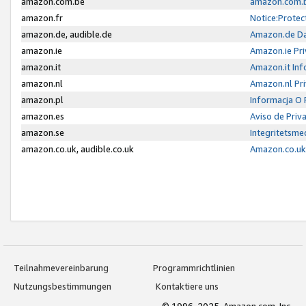
amazon.com.be
amazon.com.b
amazon.fr
Notice:Protec
amazon.de, audible.de
Amazon.de Da
amazon.ie
Amazon.ie Pri
amazon.it
Amazon.it Inf
amazon.nl
Amazon.nl Pri
amazon.pl
Informacja O
amazon.es
Aviso de Priv
amazon.se
Integritetsm
amazon.co.uk, audible.co.uk
Amazon.co.uk 
Teilnahmevereinbarung
Programmrichtlinien
Nutzungsbestimmungen
Kontaktiere uns