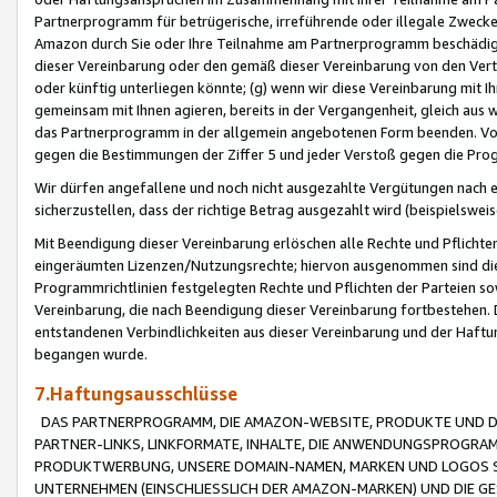
Partnerprogramm für betrügerische, irreführende oder illegale Zwecke
Amazon durch Sie oder Ihre Teilnahme am Partnerprogramm beschädig
dieser Vereinbarung oder den gemäß dieser Vereinbarung von den Vertr
oder künftig unterliegen könnte; (g) wenn wir diese Vereinbarung mit I
gemeinsam mit Ihnen agieren, bereits in der Vergangenheit, gleich aus
das Partnerprogramm in der allgemein angebotenen Form beenden. Vors
gegen die Bestimmungen der Ziffer 5 und jeder Verstoß gegen die Prog
Wir dürfen angefallene und noch nicht ausgezahlte Vergütungen nach 
sicherzustellen, dass der richtige Betrag ausgezahlt wird (beispielsw
Mit Beendigung dieser Vereinbarung erlöschen alle Rechte und Pflichte
eingeräumten Lizenzen/Nutzungsrechte; hiervon ausgenommen sind die in 
Programmrichtlinien festgelegten Rechte und Pflichten der Parteien sow
Vereinbarung, die nach Beendigung dieser Vereinbarung fortbestehen. D
entstandenen Verbindlichkeiten aus dieser Vereinbarung und der Haft
begangen wurde.
7.Haftungsausschlüsse
DAS PARTNERPROGRAMM, DIE AMAZON-WEBSITE, PRODUKTE UND DI
PARTNER-LINKS, LINKFORMATE, INHALTE, DIE ANWENDUNGSPROGR
PRODUKTWERBUNG, UNSERE DOMAIN-NAMEN, MARKEN UND LOGOS S
UNTERNEHMEN (EINSCHLIESSLICH DER AMAZON-MARKEN) UND DIE GE