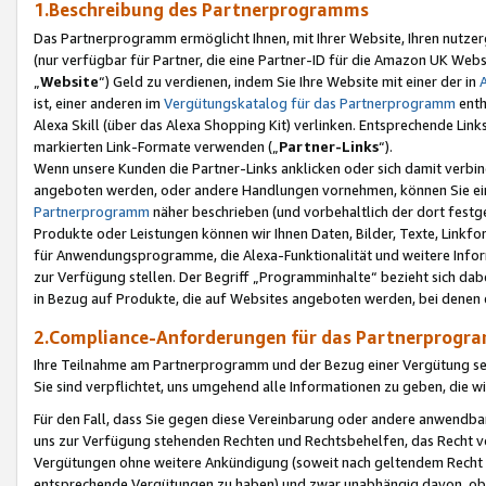
1.Beschreibung des Partnerprogramms
Das Partnerprogramm ermöglicht Ihnen, mit Ihrer Website, Ihren nutzer
(nur verfügbar für Partner, die eine Partner-ID für die Amazon UK We
„
Website
“) Geld zu verdienen, indem Sie Ihre Website mit einer der in
ist, einer anderen im
Vergütungskatalog für das Partnerprogramm
enth
Alexa Skill (über das Alexa Shopping Kit) verlinken. Entsprechende Lin
markierten Link-Formate verwenden („
Partner-Links
“).
Wenn unsere Kunden die Partner-Links anklicken oder sich damit verbi
angeboten werden, oder andere Handlungen vornehmen, können Sie eine
Partnerprogramm
näher beschrieben (und vorbehaltlich der dort festg
Produkte oder Leistungen können wir Ihnen Daten, Bilder, Texte, Linkfo
für Anwendungsprogramme, die Alexa-Funktionalität und weitere Inf
zur Verfügung stellen. Der Begriff „Programminhalte“ bezieht sich dabe
in Bezug auf Produkte, die auf Websites angeboten werden, bei denen 
2.Compliance-Anforderungen für das Partnerprog
Ihre Teilnahme am Partnerprogramm und der Bezug einer Vergütung setz
Sie sind verpflichtet, uns umgehend alle Informationen zu geben, die w
Für den Fall, dass Sie gegen diese Vereinbarung oder andere anwendba
uns zur Verfügung stehenden Rechten und Rechtsbehelfen, das Recht vo
Vergütungen ohne weitere Ankündigung (soweit nach geltendem Recht z
entsprechende Vergütungen zu haben) und zwar unabhängig davon, ob 