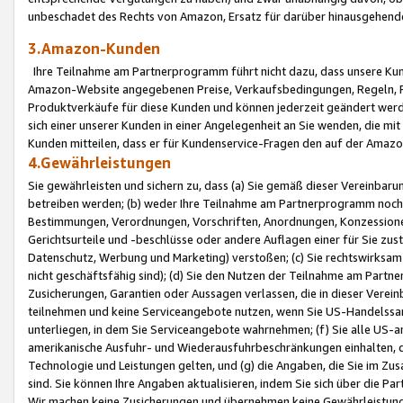
unbeschadet des Rechts von Amazon, Ersatz für darüber hinausgehen
3.Amazon-Kunden
Ihre Teilnahme am Partnerprogramm führt nicht dazu, dass unsere Kun
Amazon-Website angegebenen Preise, Verkaufsbedingungen, Regeln, Ri
Produktverkäufe für diese Kunden und können jederzeit geändert werde
sich einer unserer Kunden in einer Angelegenheit an Sie wenden, die 
Kunden mitteilen, dass er für Kundenservice-Fragen den auf der Ama
4.Gewährleistungen
Sie gewährleisten und sichern zu, dass (a) Sie gemäß dieser Vereinba
betreiben werden; (b) weder Ihre Teilnahme am Partnerprogramm noch d
Bestimmungen, Verordnungen, Vorschriften, Anordnungen, Konzessionen,
Gerichtsurteile und -beschlüsse oder andere Auflagen einer für Sie zu
Datenschutz, Werbung und Marketing) verstoßen; (c) Sie rechtswirksam 
nicht geschäftsfähig sind); (d) Sie den Nutzen der Teilnahme am Partne
Zusicherungen, Garantien oder Aussagen verlassen, die in dieser Verein
teilnehmen und keine Serviceangebote nutzen, wenn Sie US-Handelssa
unterliegen, in dem Sie Serviceangebote wahrnehmen; (f) Sie alle US
amerikanische Ausfuhr- und Wiederausfuhrbeschränkungen einhalten, 
Technologie und Leistungen gelten, und (g) die Angaben, die Sie im 
sind. Sie können Ihre Angaben aktualisieren, indem Sie sich über die 
Wir machen keine Zusicherungen und übernehmen keine Gewährleistun