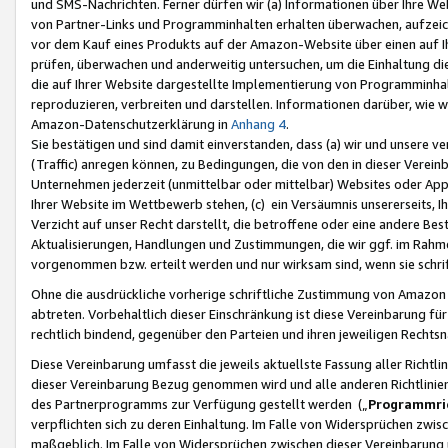
und SMS-Nachrichten. Ferner dürfen wir (a) Informationen über Ihre We
von Partner-Links und Programminhalten erhalten überwachen, aufzei
vor dem Kauf eines Produkts auf der Amazon-Website über einen auf Ih
prüfen, überwachen und anderweitig untersuchen, um die Einhaltung dies
die auf Ihrer Website dargestellte Implementierung von Programminhalt
reproduzieren, verbreiten und darstellen. Informationen darüber, wie w
Amazon-Datenschutzerklärung in
Anhang 4
.
Sie bestätigen und sind damit einverstanden, dass (a) wir und unsere 
(Traffic) anregen können, zu Bedingungen, die von den in dieser Vere
Unternehmen jederzeit (unmittelbar oder mittelbar) Websites oder Appl
Ihrer Website im Wettbewerb stehen, (c) ein Versäumnis unsererseits, I
Verzicht auf unser Recht darstellt, die betroffene oder eine andere B
Aktualisierungen, Handlungen und Zustimmungen, die wir ggf. im Rahme
vorgenommen bzw. erteilt werden und nur wirksam sind, wenn sie schri
Ohne die ausdrückliche vorherige schriftliche Zustimmung von Amazon
abtreten. Vorbehaltlich dieser Einschränkung ist diese Vereinbarung f
rechtlich bindend, gegenüber den Parteien und ihren jeweiligen Rech
Diese Vereinbarung umfasst die jeweils aktuellste Fassung aller Richtli
dieser Vereinbarung Bezug genommen wird und alle anderen Richtlinie
des Partnerprogramms zur Verfügung gestellt werden („
Programmric
verpflichten sich zu deren Einhaltung. Im Falle von Widersprüchen zwi
maßgeblich. Im Falle von Widersprüchen zwischen dieser Vereinbarun