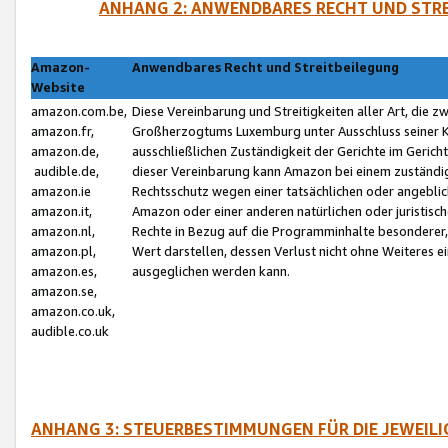
ANHANG 2: ANWENDBARES RECHT UND STRE
Amazon-
Anwendbares Recht und Streitbeilegung
Website
amazon.com.be,
Diese Vereinbarung und Streitigkeiten aller Art, die 
amazon.fr,
Großherzogtums Luxemburg unter Ausschluss seiner Kol
amazon.de,
ausschließlichen Zuständigkeit der Gerichte im Geri
audible.de,
dieser Vereinbarung kann Amazon bei einem zuständig
amazon.ie
Rechtsschutz wegen einer tatsächlichen oder angebli
amazon.it,
Amazon oder einer anderen natürlichen oder juristisc
amazon.nl,
Rechte in Bezug auf die Programminhalte besonderer,
amazon.pl,
Wert darstellen, dessen Verlust nicht ohne Weiteres e
amazon.es,
ausgeglichen werden kann.
amazon.se,
amazon.co.uk,
audible.co.uk
ANHANG 3: STEUERBESTIMMUNGEN FÜR DIE JEWEIL