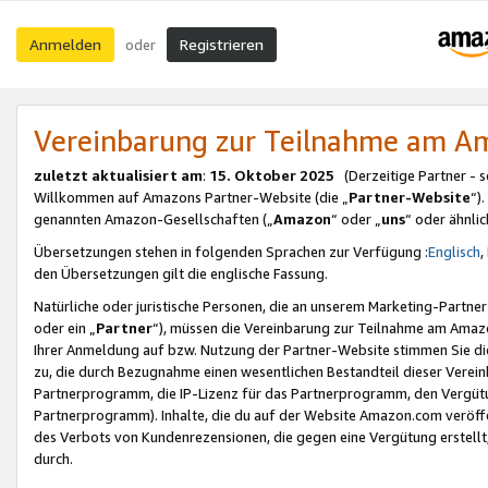
Anmelden
Registrieren
oder
Vereinbarung zur Teilnahme am 
zuletzt aktualisiert am
:
15. Oktober 2025
(Derzeitige Partner - 
Willkommen auf Amazons Partner-Website (die „
Partner-Website
“)
genannten Amazon-Gesellschaften („
Amazon
“ oder „
uns
“ oder ähnli
Übersetzungen stehen in folgenden Sprachen zur Verfügung :
Englisch
,
den Übersetzungen gilt die englische Fassung.
Natürliche oder juristische Personen, die an unserem Marketing-Partn
oder ein „
Partner
“), müssen die Vereinbarung zur Teilnahme am Ama
Ihrer Anmeldung auf bzw. Nutzung der Partner-Website stimmen Sie die
zu, die durch Bezugnahme einen wesentlichen Bestandteil dieser Verei
Partnerprogramm, die IP-Lizenz für das Partnerprogramm, den Vergütu
Partnerprogramm). Inhalte, die du auf der Website Amazon.com veröffe
des Verbots von Kundenrezensionen, die gegen eine Vergütung erstellt, 
durch.