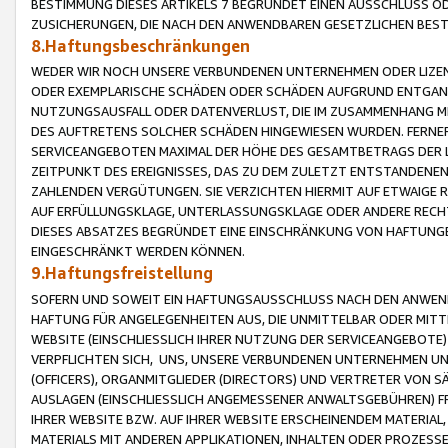
BESTIMMUNG DIESES ARTIKELS 7 BEGRÜNDET EINEN AUSSCHLUSS 
ZUSICHERUNGEN, DIE NACH DEN ANWENDBAREN GESETZLICHEN BE
8.Haftungsbeschränkungen
WEDER WIR NOCH UNSERE VERBUNDENEN UNTERNEHMEN ODER LIZEN
ODER EXEMPLARISCHE SCHÄDEN ODER SCHÄDEN AUFGRUND ENTGANG
NUTZUNGSAUSFALL ODER DATENVERLUST, DIE IM ZUSAMMENHANG MI
DES AUFTRETENS SOLCHER SCHÄDEN HINGEWIESEN WURDEN. FERN
SERVICEANGEBOTEN MAXIMAL DER HÖHE DES GESAMTBETRAGS DER 
ZEITPUNKT DES EREIGNISSES, DAS ZU DEM ZULETZT ENTSTANDENE
ZAHLENDEN VERGÜTUNGEN. SIE VERZICHTEN HIERMIT AUF ETWAIGE 
AUF ERFÜLLUNGSKLAGE, UNTERLASSUNGSKLAGE ODER ANDERE RECHT
DIESES ABSATZES BEGRÜNDET EINE EINSCHRÄNKUNG VON HAFTUNG
EINGESCHRÄNKT WERDEN KÖNNEN.
9.Haftungsfreistellung
SOFERN UND SOWEIT EIN HAFTUNGSAUSSCHLUSS NACH DEN ANWENDB
HAFTUNG FÜR ANGELEGENHEITEN AUS, DIE UNMITTELBAR ODER MITT
WEBSITE (EINSCHLIESSLICH IHRER NUTZUNG DER SERVICEANGEBOTE)
VERPFLICHTEN SICH, UNS, UNSERE VERBUNDENEN UNTERNEHMEN UN
(OFFICERS), ORGANMITGLIEDER (DIRECTORS) UND VERTRETER VON 
AUSLAGEN (EINSCHLIESSLICH ANGEMESSENER ANWALTSGEBÜHREN) FR
IHRER WEBSITE BZW. AUF IHRER WEBSITE ERSCHEINENDEM MATERIAL
MATERIALS MIT ANDEREN APPLIKATIONEN, INHALTEN ODER PROZESSE