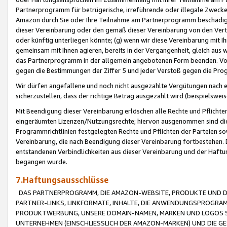
Partnerprogramm für betrügerische, irreführende oder illegale Zwecke
Amazon durch Sie oder Ihre Teilnahme am Partnerprogramm beschädig
dieser Vereinbarung oder den gemäß dieser Vereinbarung von den Vertr
oder künftig unterliegen könnte; (g) wenn wir diese Vereinbarung mit I
gemeinsam mit Ihnen agieren, bereits in der Vergangenheit, gleich aus
das Partnerprogramm in der allgemein angebotenen Form beenden. Vors
gegen die Bestimmungen der Ziffer 5 und jeder Verstoß gegen die Prog
Wir dürfen angefallene und noch nicht ausgezahlte Vergütungen nach 
sicherzustellen, dass der richtige Betrag ausgezahlt wird (beispielsw
Mit Beendigung dieser Vereinbarung erlöschen alle Rechte und Pflichte
eingeräumten Lizenzen/Nutzungsrechte; hiervon ausgenommen sind die in 
Programmrichtlinien festgelegten Rechte und Pflichten der Parteien sow
Vereinbarung, die nach Beendigung dieser Vereinbarung fortbestehen. D
entstandenen Verbindlichkeiten aus dieser Vereinbarung und der Haft
begangen wurde.
7.Haftungsausschlüsse
DAS PARTNERPROGRAMM, DIE AMAZON-WEBSITE, PRODUKTE UND DI
PARTNER-LINKS, LINKFORMATE, INHALTE, DIE ANWENDUNGSPROGR
PRODUKTWERBUNG, UNSERE DOMAIN-NAMEN, MARKEN UND LOGOS S
UNTERNEHMEN (EINSCHLIESSLICH DER AMAZON-MARKEN) UND DIE GE