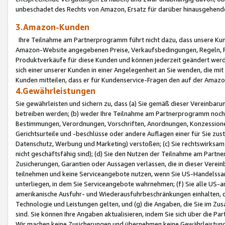
unbeschadet des Rechts von Amazon, Ersatz für darüber hinausgehen
3.Amazon-Kunden
Ihre Teilnahme am Partnerprogramm führt nicht dazu, dass unsere Kun
Amazon-Website angegebenen Preise, Verkaufsbedingungen, Regeln, Ri
Produktverkäufe für diese Kunden und können jederzeit geändert werde
sich einer unserer Kunden in einer Angelegenheit an Sie wenden, die 
Kunden mitteilen, dass er für Kundenservice-Fragen den auf der Ama
4.Gewährleistungen
Sie gewährleisten und sichern zu, dass (a) Sie gemäß dieser Vereinba
betreiben werden; (b) weder Ihre Teilnahme am Partnerprogramm noch d
Bestimmungen, Verordnungen, Vorschriften, Anordnungen, Konzessionen,
Gerichtsurteile und -beschlüsse oder andere Auflagen einer für Sie zu
Datenschutz, Werbung und Marketing) verstoßen; (c) Sie rechtswirksam 
nicht geschäftsfähig sind); (d) Sie den Nutzen der Teilnahme am Partne
Zusicherungen, Garantien oder Aussagen verlassen, die in dieser Verein
teilnehmen und keine Serviceangebote nutzen, wenn Sie US-Handelssa
unterliegen, in dem Sie Serviceangebote wahrnehmen; (f) Sie alle US
amerikanische Ausfuhr- und Wiederausfuhrbeschränkungen einhalten, 
Technologie und Leistungen gelten, und (g) die Angaben, die Sie im 
sind. Sie können Ihre Angaben aktualisieren, indem Sie sich über die 
Wir machen keine Zusicherungen und übernehmen keine Gewährleistun