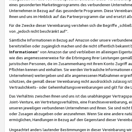
eines gesonderten Marketingprogramms des verbundenen Unternehmens
Unternehmen in Bezug auf das gesonderte Programm. Diese Vereinbarung
Ihnen und uns im Hinblick auf das Partnerprogramm dar und ersetzt al
Für die Zwecke dieser Vereinbarung verstehen sich die Begriffe „schließ
von „jedoch nicht beschränkt auf“.
Sämtliche Informationen in Bezug auf Amazon oder unsere verbunde
bereitstellen oder zugänglich machen und die nicht öffentlich bekannt bz
Informationen
“ von Amazon dar und verbleiben im alleinigen Eigent
wie dies angemessenerweise für die Erbringung Ihrer Leistungen gemäß d
juristischen Personen, die im Zusammenhang mit Ihrem Konto Zugriff au
Pflichten kennen und einhalten. Sie werden Vertrauliche Informationen 
Unternehmen) weitergeben und alle angemessenen Maßnahmen ergreifen
schützen, die gemäß dieser Vereinbarung nicht ausdrücklich zulässig is
Vertraulichkeits- oder Geheimhaltungsvereinbarungen und gilt für die
Das Verhältnis zwischen Ihnen und uns ist das unabhängiger Vertragspa
Joint-Venture, ein Vertretungsverhältnis, eine Franchisevereinbarung, 
unseren jeweiligen verbundenen Unternehmen und Ihnen. Sie sind ni
oder Zusagen abzugeben oder anzunehmen. Wenn Sie eine andere natürli
ermöglichen, Handlungen in Bezug auf den Gegenstand dieser Vereinbar
Ungeachtet anders lautender Bestimmungen in dieser Vereinbarung wird