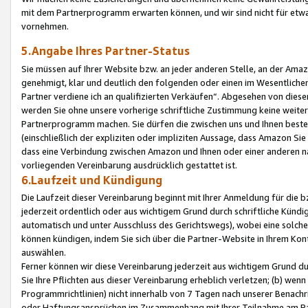
mit dem Partnerprogramm erwarten können, und wir sind nicht für etwa
vornehmen.
5.Angabe Ihres Partner-Status
Sie müssen auf Ihrer Website bzw. an jeder anderen Stelle, an der Am
genehmigt, klar und deutlich den folgenden oder einen im Wesentlichen
Partner verdiene ich an qualifizierten Verkäufen“. Abgesehen von die
werden Sie ohne unsere vorherige schriftliche Zustimmung keine weite
Partnerprogramm machen. Sie dürfen die zwischen uns und Ihnen best
(einschließlich der expliziten oder impliziten Aussage, dass Amazon Si
dass eine Verbindung zwischen Amazon und Ihnen oder einer anderen natü
vorliegenden Vereinbarung ausdrücklich gestattet ist.
6.Laufzeit und Kündigung
Die Laufzeit dieser Vereinbarung beginnt mit Ihrer Anmeldung für die 
jederzeit ordentlich oder aus wichtigem Grund durch schriftliche Kündi
automatisch und unter Ausschluss des Gerichtswegs), wobei eine solch
können kündigen, indem Sie sich über die Partner-Website in Ihrem Ko
auswählen.
Ferner können wir diese Vereinbarung jederzeit aus wichtigem Grund dur
Sie Ihre Pflichten aus dieser Vereinbarung erheblich verletzen; (b) wen
Programmrichtlinien) nicht innerhalb von 7 Tagen nach unserer Benachr
oder Haftungsansprüchen im Zusammenhang mit Ihrer Teilnahme am Pa