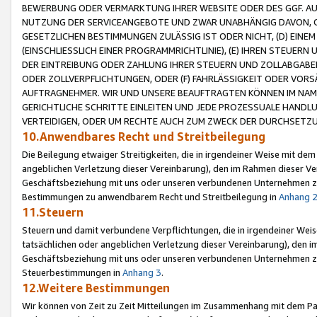
BEWERBUNG ODER VERMARKTUNG IHRER WEBSITE ODER DES GGF. AUF 
NUTZUNG DER SERVICEANGEBOTE UND ZWAR UNABHÄNGIG DAVON, O
GESETZLICHEN BESTIMMUNGEN ZULÄSSIG IST ODER NICHT, (D) EINE
(EINSCHLIESSLICH EINER PROGRAMMRICHTLINIE), (E) IHREN STEUER
DER EINTREIBUNG ODER ZAHLUNG IHRER STEUERN UND ZOLLABGAB
ODER ZOLLVERPFLICHTUNGEN, ODER (F) FAHRLÄSSIGKEIT ODER VORS
AUFTRAGNEHMER. WIR UND UNSERE BEAUFTRAGTEN KÖNNEN IM NAME
GERICHTLICHE SCHRITTE EINLEITEN UND JEDE PROZESSUALE HAND
VERTEIDIGEN, ODER UM RECHTE AUCH ZUM ZWECK DER DURCHSETZU
10.Anwendbares Recht und Streitbeilegung
Die Beilegung etwaiger Streitigkeiten, die in irgendeiner Weise mit de
angeblichen Verletzung dieser Vereinbarung), den im Rahmen dieser Ve
Geschäftsbeziehung mit uns oder unseren verbundenen Unternehmen zu
Bestimmungen zu anwendbarem Recht und Streitbeilegung in
Anhang 
11.Steuern
Steuern und damit verbundene Verpflichtungen, die in irgendeiner Wei
tatsächlichen oder angeblichen Verletzung dieser Vereinbarung), den 
Geschäftsbeziehung mit uns oder unseren verbundenen Unternehmen z
Steuerbestimmungen in
Anhang 3
.
12.Weitere Bestimmungen
Wir können von Zeit zu Zeit Mitteilungen im Zusammenhang mit dem Par