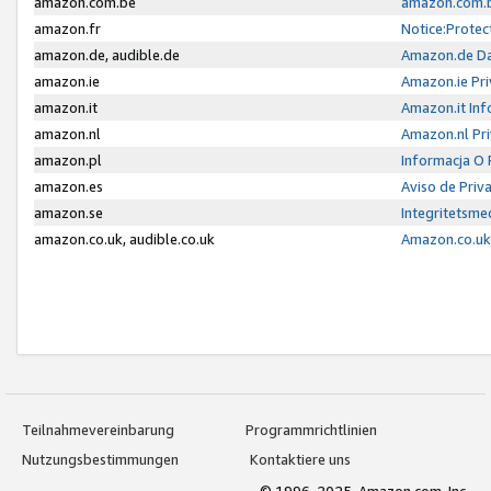
amazon.com.be
amazon.com.b
amazon.fr
Notice:Protec
amazon.de, audible.de
Amazon.de Da
amazon.ie
Amazon.ie Pri
amazon.it
Amazon.it Inf
amazon.nl
Amazon.nl Pri
amazon.pl
Informacja O
amazon.es
Aviso de Priv
amazon.se
Integritetsm
amazon.co.uk, audible.co.uk
Amazon.co.uk 
Teilnahmevereinbarung
Programmrichtlinien
Nutzungsbestimmungen
Kontaktiere uns