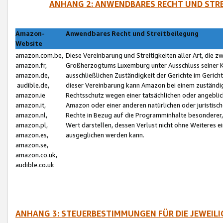
ANHANG 2: ANWENDBARES RECHT UND STRE
Amazon-
Anwendbares Recht und Streitbeilegung
Website
amazon.com.be,
Diese Vereinbarung und Streitigkeiten aller Art, die 
amazon.fr,
Großherzogtums Luxemburg unter Ausschluss seiner Kol
amazon.de,
ausschließlichen Zuständigkeit der Gerichte im Geri
audible.de,
dieser Vereinbarung kann Amazon bei einem zuständig
amazon.ie
Rechtsschutz wegen einer tatsächlichen oder angebli
amazon.it,
Amazon oder einer anderen natürlichen oder juristisc
amazon.nl,
Rechte in Bezug auf die Programminhalte besonderer,
amazon.pl,
Wert darstellen, dessen Verlust nicht ohne Weiteres e
amazon.es,
ausgeglichen werden kann.
amazon.se,
amazon.co.uk,
audible.co.uk
ANHANG 3: STEUERBESTIMMUNGEN FÜR DIE JEWEIL