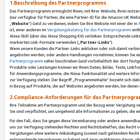
1.Beschreibung des Partnerprogramms
Das Partnerprogramm ermöglicht Ihnen, mit Ihrer Website, Ihren nutzer
(nur verfügbar für Partner, die eine Partner-ID für die Amazon UK We
„
Website
“) Geld zu verdienen, indem Sie Ihre Website mit einer der in
ist, einer anderen im
Vergütungskatalog für das Partnerprogramm
enth
Alexa Skill (über das Alexa Shopping Kit) verlinken. Entsprechende Lin
markierten Link-Formate verwenden („
Partner-Links
“).
Wenn unsere Kunden die Partner-Links anklicken oder sich damit verbi
angeboten werden, oder andere Handlungen vornehmen, können Sie eine
Partnerprogramm
näher beschrieben (und vorbehaltlich der dort festg
Produkte oder Leistungen können wir Ihnen Daten, Bilder, Texte, Linkfo
für Anwendungsprogramme, die Alexa-Funktionalität und weitere Inf
zur Verfügung stellen. Der Begriff „Programminhalte“ bezieht sich dabe
in Bezug auf Produkte, die auf Websites angeboten werden, bei denen 
2.Compliance-Anforderungen für das Partnerprog
Ihre Teilnahme am Partnerprogramm und der Bezug einer Vergütung setz
Sie sind verpflichtet, uns umgehend alle Informationen zu geben, die w
Für den Fall, dass Sie gegen diese Vereinbarung oder andere anwendba
uns zur Verfügung stehenden Rechten und Rechtsbehelfen, das Recht vo
Vergütungen ohne weitere Ankündigung (soweit nach geltendem Recht z
entsprechende Vergütungen zu haben) und zwar unabhängig davon, ob 