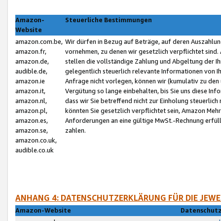
Amazon-
Steuerliche Bestimmungen
Website
amazon.com.be,
Wir dürfen in Bezug auf Beträge, auf deren Auszahlun
amazon.fr,
vornehmen, zu denen wir gesetzlich verpflichtet sind
amazon.de,
stellen die vollständige Zahlung und Abgeltung der 
audible.de,
gelegentlich steuerlich relevante Informationen von I
amazon.ie
Anfrage nicht vorlegen, können wir (kumulativ zu de
amazon.it,
Vergütung so lange einbehalten, bis Sie uns diese Inf
amazon.nl,
dass wir Sie betreffend nicht zur Einholung steuerlich 
amazon.pl,
könnten Sie gesetzlich verpflichtet sein, Amazon Meh
amazon.es,
Anforderungen an eine gültige MwSt.-Rechnung erfüllt
amazon.se,
zahlen.
amazon.co.uk,
audible.co.uk
ANHANG 4: DATENSCHUTZERKLÄRUNG FÜR DIE JEWE
Amazon-Website
Datenschutz