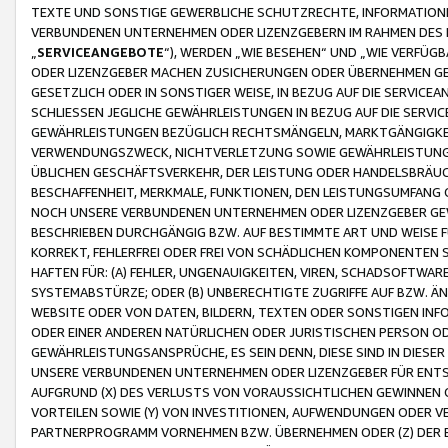
TEXTE UND SONSTIGE GEWERBLICHE SCHUTZRECHTE, INFORMATIONE
VERBUNDENEN UNTERNEHMEN ODER LIZENZGEBERN IM RAHMEN DES
„
SERVICEANGEBOTE
“), WERDEN „WIE BESEHEN“ UND „WIE VERFÜ
ODER LIZENZGEBER MACHEN ZUSICHERUNGEN ODER ÜBERNEHMEN GEW
GESETZLICH ODER IN SONSTIGER WEISE, IN BEZUG AUF DIE SERVI
SCHLIESSEN JEGLICHE GEWÄHRLEISTUNGEN IN BEZUG AUF DIE SERVI
GEWÄHRLEISTUNGEN BEZÜGLICH RECHTSMÄNGELN, MARKTGÄNGIGKEIT
VERWENDUNGSZWECK, NICHTVERLETZUNG SOWIE GEWÄHRLEISTUNGEN 
ÜBLICHEN GESCHÄFTSVERKEHR, DER LEISTUNG ODER HANDELSBRÄUCH
BESCHAFFENHEIT, MERKMALE, FUNKTIONEN, DEN LEISTUNGSUMFANG 
NOCH UNSERE VERBUNDENEN UNTERNEHMEN ODER LIZENZGEBER GEWÄ
BESCHRIEBEN DURCHGÄNGIG BZW. AUF BESTIMMTE ART UND WEISE
KORREKT, FEHLERFREI ODER FREI VON SCHÄDLICHEN KOMPONENTEN
HAFTEN FÜR: (A) FEHLER, UNGENAUIGKEITEN, VIREN, SCHADSOFTW
SYSTEMABSTÜRZE; ODER (B) UNBERECHTIGTE ZUGRIFFE AUF BZW. 
WEBSITE ODER VON DATEN, BILDERN, TEXTEN ODER SONSTIGEN INF
ODER EINER ANDEREN NATÜRLICHEN ODER JURISTISCHEN PERSON OD
GEWÄHRLEISTUNGSANSPRÜCHE, ES SEIN DENN, DIESE SIND IN DIES
UNSERE VERBUNDENEN UNTERNEHMEN ODER LIZENZGEBER FÜR EN
AUFGRUND (X) DES VERLUSTS VON VORAUSSICHTLICHEN GEWINNEN
VORTEILEN SOWIE (Y) VON INVESTITIONEN, AUFWENDUNGEN ODER VE
PARTNERPROGRAMM VORNEHMEN BZW. ÜBERNEHMEN ODER (Z) DER 