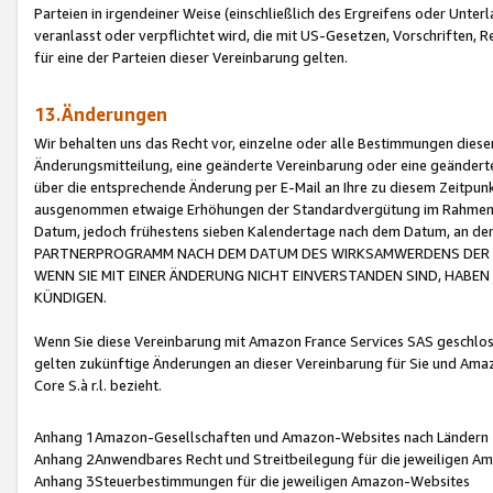
Parteien in irgendeiner Weise (einschließlich des Ergreifens oder Unt
veranlasst oder verpflichtet wird, die mit US-Gesetzen, Vorschriften,
für eine der Parteien dieser Vereinbarung gelten.
13.Änderungen
Wir behalten uns das Recht vor, einzelne oder alle Bestimmungen diese
Änderungsmitteilung, eine geänderte Vereinbarung oder eine geänderte 
über die entsprechende Änderung per E-Mail an Ihre zu diesem Zeitpun
ausgenommen etwaige Erhöhungen der Standardvergütung im Rahmen
Datum, jedoch frühestens sieben Kalendertage nach dem Datum, an de
PARTNERPROGRAMM NACH DEM DATUM DES WIRKSAMWERDENS DER Ä
WENN SIE MIT EINER ÄNDERUNG NICHT EINVERSTANDEN SIND, HABEN S
KÜNDIGEN.
Wenn Sie diese Vereinbarung mit Amazon France Services SAS geschlo
gelten zukünftige Änderungen an dieser Vereinbarung für Sie und Ama
Core S.à r.l. bezieht.
Anhang 1Amazon-Gesellschaften und Amazon-Websites nach Ländern
Anhang 2Anwendbares Recht und Streitbeilegung für die jeweiligen 
Anhang 3Steuerbestimmungen für die jeweiligen Amazon-Websites