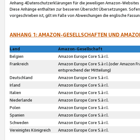
Anhang 4Datenschutzerklärungen für die jeweiligen Amazon-Websites
Diese Anhänge enthalten zur besseren Übersicht Übersetzungen. Sofe
vorgeschrieben ist, gilt im Falle von Abweichungen die englische Fass
ANHANG 1: AMAZON-GESELLSCHAFTEN UND AMAZO
Land
Amazon-Gesellschaft
Belgien
Amazon Europe Core S.à r.l.
Frankreich
Amazon Europe Core S.à r.l.(oder Amazon Fr
entsprechend der Mitteilung)
Deutschland
Amazon Europe Core S.à r.l.
Irland
Amazon Europe Core S.à r.l.
Italien
Amazon Europe Core S.à r.l.
Niederlande
Amazon Europe Core S.à r.l.
Polen
Amazon Europe Core S.à r.l.
Spanien
Amazon Europe Core S.à r.l.
Schweden
Amazon Europe Core S.à r.l.
Vereinigtes Königreich
Amazon Europe Core S.à r.l.