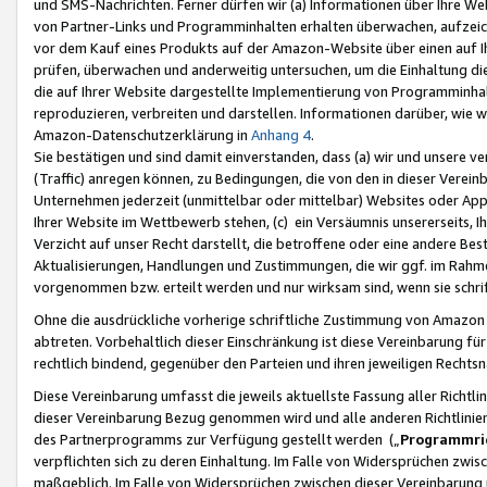
und SMS-Nachrichten. Ferner dürfen wir (a) Informationen über Ihre We
von Partner-Links und Programminhalten erhalten überwachen, aufzei
vor dem Kauf eines Produkts auf der Amazon-Website über einen auf Ih
prüfen, überwachen und anderweitig untersuchen, um die Einhaltung dies
die auf Ihrer Website dargestellte Implementierung von Programminhalt
reproduzieren, verbreiten und darstellen. Informationen darüber, wie w
Amazon-Datenschutzerklärung in
Anhang 4
.
Sie bestätigen und sind damit einverstanden, dass (a) wir und unsere 
(Traffic) anregen können, zu Bedingungen, die von den in dieser Vere
Unternehmen jederzeit (unmittelbar oder mittelbar) Websites oder Appl
Ihrer Website im Wettbewerb stehen, (c) ein Versäumnis unsererseits, I
Verzicht auf unser Recht darstellt, die betroffene oder eine andere B
Aktualisierungen, Handlungen und Zustimmungen, die wir ggf. im Rahme
vorgenommen bzw. erteilt werden und nur wirksam sind, wenn sie schri
Ohne die ausdrückliche vorherige schriftliche Zustimmung von Amazon
abtreten. Vorbehaltlich dieser Einschränkung ist diese Vereinbarung f
rechtlich bindend, gegenüber den Parteien und ihren jeweiligen Rech
Diese Vereinbarung umfasst die jeweils aktuellste Fassung aller Richtli
dieser Vereinbarung Bezug genommen wird und alle anderen Richtlinie
des Partnerprogramms zur Verfügung gestellt werden („
Programmric
verpflichten sich zu deren Einhaltung. Im Falle von Widersprüchen zwi
maßgeblich. Im Falle von Widersprüchen zwischen dieser Vereinbarun