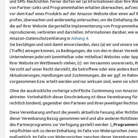
und SMS-Nachrichten. Ferner dürfen wir (a) Informationen über Ihre We
von Partner-Links und Programminhalten erhalten überwachen, aufzei
vor dem Kauf eines Produkts auf der Amazon-Website über einen auf Ih
prüfen, überwachen und anderweitig untersuchen, um die Einhaltung dies
die auf Ihrer Website dargestellte Implementierung von Programminhalt
reproduzieren, verbreiten und darstellen. Informationen darüber, wie w
Amazon-Datenschutzerklärung in
Anhang 4
.
Sie bestätigen und sind damit einverstanden, dass (a) wir und unsere 
(Traffic) anregen können, zu Bedingungen, die von den in dieser Vere
Unternehmen jederzeit (unmittelbar oder mittelbar) Websites oder Appl
Ihrer Website im Wettbewerb stehen, (c) ein Versäumnis unsererseits, I
Verzicht auf unser Recht darstellt, die betroffene oder eine andere B
Aktualisierungen, Handlungen und Zustimmungen, die wir ggf. im Rahme
vorgenommen bzw. erteilt werden und nur wirksam sind, wenn sie schri
Ohne die ausdrückliche vorherige schriftliche Zustimmung von Amazon
abtreten. Vorbehaltlich dieser Einschränkung ist diese Vereinbarung f
rechtlich bindend, gegenüber den Parteien und ihren jeweiligen Rech
Diese Vereinbarung umfasst die jeweils aktuellste Fassung aller Richtli
dieser Vereinbarung Bezug genommen wird und alle anderen Richtlinie
des Partnerprogramms zur Verfügung gestellt werden („
Programmric
verpflichten sich zu deren Einhaltung. Im Falle von Widersprüchen zwi
maßgeblich. Im Falle von Widersprüchen zwischen dieser Vereinbarun