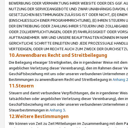
BEWERBUNG ODER VERMARKTUNG IHRER WEBSITE ODER DES GGF. AUF 
NUTZUNG DER SERVICEANGEBOTE UND ZWAR UNABHÄNGIG DAVON, O
GESETZLICHEN BESTIMMUNGEN ZULÄSSIG IST ODER NICHT, (D) EINE
(EINSCHLIESSLICH EINER PROGRAMMRICHTLINIE), (E) IHREN STEUER
DER EINTREIBUNG ODER ZAHLUNG IHRER STEUERN UND ZOLLABGAB
ODER ZOLLVERPFLICHTUNGEN, ODER (F) FAHRLÄSSIGKEIT ODER VORS
AUFTRAGNEHMER. WIR UND UNSERE BEAUFTRAGTEN KÖNNEN IM NAME
GERICHTLICHE SCHRITTE EINLEITEN UND JEDE PROZESSUALE HAND
VERTEIDIGEN, ODER UM RECHTE AUCH ZUM ZWECK DER DURCHSETZU
10.Anwendbares Recht und Streitbeilegung
Die Beilegung etwaiger Streitigkeiten, die in irgendeiner Weise mit de
angeblichen Verletzung dieser Vereinbarung), den im Rahmen dieser Ve
Geschäftsbeziehung mit uns oder unseren verbundenen Unternehmen zu
Bestimmungen zu anwendbarem Recht und Streitbeilegung in
Anhang 
11.Steuern
Steuern und damit verbundene Verpflichtungen, die in irgendeiner Wei
tatsächlichen oder angeblichen Verletzung dieser Vereinbarung), den 
Geschäftsbeziehung mit uns oder unseren verbundenen Unternehmen z
Steuerbestimmungen in
Anhang 3
.
12.Weitere Bestimmungen
Wir können von Zeit zu Zeit Mitteilungen im Zusammenhang mit dem Par