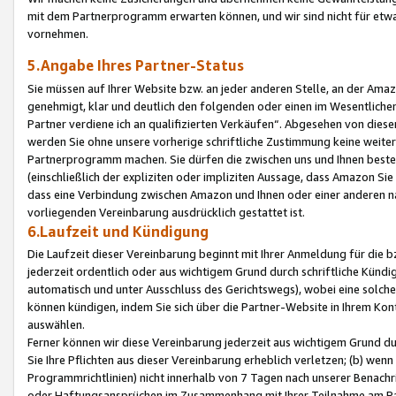
mit dem Partnerprogramm erwarten können, und wir sind nicht für etwa
vornehmen.
5.Angabe Ihres Partner-Status
Sie müssen auf Ihrer Website bzw. an jeder anderen Stelle, an der Am
genehmigt, klar und deutlich den folgenden oder einen im Wesentlichen
Partner verdiene ich an qualifizierten Verkäufen“. Abgesehen von die
werden Sie ohne unsere vorherige schriftliche Zustimmung keine weite
Partnerprogramm machen. Sie dürfen die zwischen uns und Ihnen best
(einschließlich der expliziten oder impliziten Aussage, dass Amazon Si
dass eine Verbindung zwischen Amazon und Ihnen oder einer anderen natü
vorliegenden Vereinbarung ausdrücklich gestattet ist.
6.Laufzeit und Kündigung
Die Laufzeit dieser Vereinbarung beginnt mit Ihrer Anmeldung für die 
jederzeit ordentlich oder aus wichtigem Grund durch schriftliche Kündi
automatisch und unter Ausschluss des Gerichtswegs), wobei eine solch
können kündigen, indem Sie sich über die Partner-Website in Ihrem Ko
auswählen.
Ferner können wir diese Vereinbarung jederzeit aus wichtigem Grund dur
Sie Ihre Pflichten aus dieser Vereinbarung erheblich verletzen; (b) wen
Programmrichtlinien) nicht innerhalb von 7 Tagen nach unserer Benachr
oder Haftungsansprüchen im Zusammenhang mit Ihrer Teilnahme am Pa