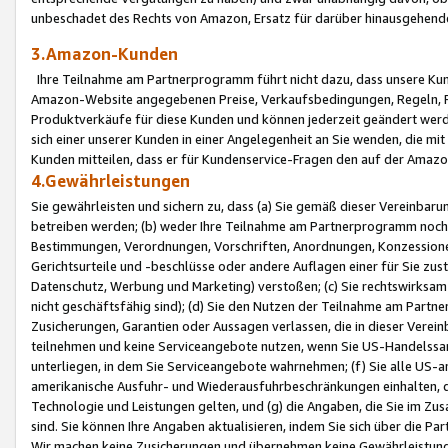
unbeschadet des Rechts von Amazon, Ersatz für darüber hinausgehen
3.Amazon-Kunden
Ihre Teilnahme am Partnerprogramm führt nicht dazu, dass unsere Kun
Amazon-Website angegebenen Preise, Verkaufsbedingungen, Regeln, Ri
Produktverkäufe für diese Kunden und können jederzeit geändert werde
sich einer unserer Kunden in einer Angelegenheit an Sie wenden, die 
Kunden mitteilen, dass er für Kundenservice-Fragen den auf der Ama
4.Gewährleistungen
Sie gewährleisten und sichern zu, dass (a) Sie gemäß dieser Vereinba
betreiben werden; (b) weder Ihre Teilnahme am Partnerprogramm noch d
Bestimmungen, Verordnungen, Vorschriften, Anordnungen, Konzessionen,
Gerichtsurteile und -beschlüsse oder andere Auflagen einer für Sie zu
Datenschutz, Werbung und Marketing) verstoßen; (c) Sie rechtswirksam 
nicht geschäftsfähig sind); (d) Sie den Nutzen der Teilnahme am Partne
Zusicherungen, Garantien oder Aussagen verlassen, die in dieser Verein
teilnehmen und keine Serviceangebote nutzen, wenn Sie US-Handelssa
unterliegen, in dem Sie Serviceangebote wahrnehmen; (f) Sie alle US
amerikanische Ausfuhr- und Wiederausfuhrbeschränkungen einhalten, 
Technologie und Leistungen gelten, und (g) die Angaben, die Sie im 
sind. Sie können Ihre Angaben aktualisieren, indem Sie sich über die 
Wir machen keine Zusicherungen und übernehmen keine Gewährleistun