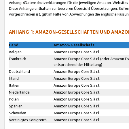
Anhang 4Datenschutzerklärungen für die jeweiligen Amazon-Websites
Diese Anhänge enthalten zur besseren Übersicht Übersetzungen. Sofe
vorgeschrieben ist, gilt im Falle von Abweichungen die englische Fass
ANHANG 1: AMAZON-GESELLSCHAFTEN UND AMAZO
Land
Amazon-Gesellschaft
Belgien
Amazon Europe Core S.à r.l.
Frankreich
Amazon Europe Core S.à r.l.(oder Amazon Fr
entsprechend der Mitteilung)
Deutschland
Amazon Europe Core S.à r.l.
Irland
Amazon Europe Core S.à r.l.
Italien
Amazon Europe Core S.à r.l.
Niederlande
Amazon Europe Core S.à r.l.
Polen
Amazon Europe Core S.à r.l.
Spanien
Amazon Europe Core S.à r.l.
Schweden
Amazon Europe Core S.à r.l.
Vereinigtes Königreich
Amazon Europe Core S.à r.l.