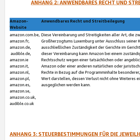
ANHANG 2: ANWENDBARES RECHT UND STRE
Amazon-
Anwendbares Recht und Streitbeilegung
Website
amazon.com.be,
Diese Vereinbarung und Streitigkeiten aller Art, die 
amazon.fr,
Großherzogtums Luxemburg unter Ausschluss seiner Kol
amazon.de,
ausschließlichen Zuständigkeit der Gerichte im Geri
audible.de,
dieser Vereinbarung kann Amazon bei einem zuständig
amazon.ie
Rechtsschutz wegen einer tatsächlichen oder angebli
amazon.it,
Amazon oder einer anderen natürlichen oder juristisc
amazon.nl,
Rechte in Bezug auf die Programminhalte besonderer,
amazon.pl,
Wert darstellen, dessen Verlust nicht ohne Weiteres e
amazon.es,
ausgeglichen werden kann.
amazon.se,
amazon.co.uk,
audible.co.uk
ANHANG 3: STEUERBESTIMMUNGEN FÜR DIE JEWEIL