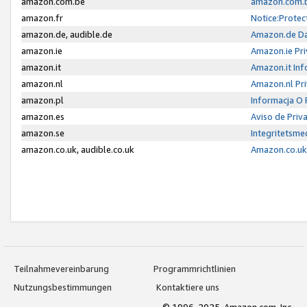
amazon.com.be
amazon.com.b
amazon.fr
Notice:Protec
amazon.de, audible.de
Amazon.de Da
amazon.ie
Amazon.ie Pri
amazon.it
Amazon.it Inf
amazon.nl
Amazon.nl Pri
amazon.pl
Informacja O
amazon.es
Aviso de Priv
amazon.se
Integritetsm
amazon.co.uk, audible.co.uk
Amazon.co.uk 
Teilnahmevereinbarung
Programmrichtlinien
Nutzungsbestimmungen
Kontaktiere uns