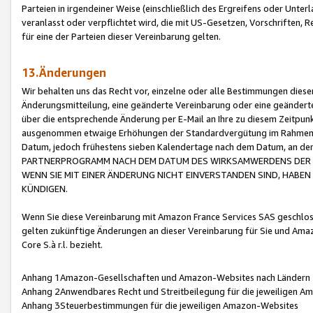
Parteien in irgendeiner Weise (einschließlich des Ergreifens oder Unt
veranlasst oder verpflichtet wird, die mit US-Gesetzen, Vorschriften,
für eine der Parteien dieser Vereinbarung gelten.
13.Änderungen
Wir behalten uns das Recht vor, einzelne oder alle Bestimmungen diese
Änderungsmitteilung, eine geänderte Vereinbarung oder eine geänderte 
über die entsprechende Änderung per E-Mail an Ihre zu diesem Zeitpun
ausgenommen etwaige Erhöhungen der Standardvergütung im Rahmen
Datum, jedoch frühestens sieben Kalendertage nach dem Datum, an de
PARTNERPROGRAMM NACH DEM DATUM DES WIRKSAMWERDENS DER Ä
WENN SIE MIT EINER ÄNDERUNG NICHT EINVERSTANDEN SIND, HABEN S
KÜNDIGEN.
Wenn Sie diese Vereinbarung mit Amazon France Services SAS geschlo
gelten zukünftige Änderungen an dieser Vereinbarung für Sie und Ama
Core S.à r.l. bezieht.
Anhang 1Amazon-Gesellschaften und Amazon-Websites nach Ländern
Anhang 2Anwendbares Recht und Streitbeilegung für die jeweiligen 
Anhang 3Steuerbestimmungen für die jeweiligen Amazon-Websites