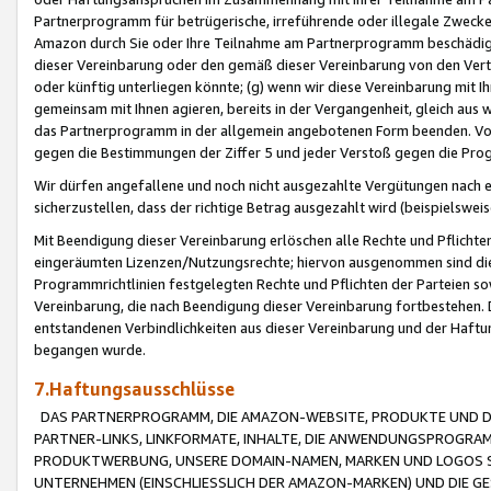
Partnerprogramm für betrügerische, irreführende oder illegale Zwecke
Amazon durch Sie oder Ihre Teilnahme am Partnerprogramm beschädig
dieser Vereinbarung oder den gemäß dieser Vereinbarung von den Vertr
oder künftig unterliegen könnte; (g) wenn wir diese Vereinbarung mit I
gemeinsam mit Ihnen agieren, bereits in der Vergangenheit, gleich aus
das Partnerprogramm in der allgemein angebotenen Form beenden. Vors
gegen die Bestimmungen der Ziffer 5 und jeder Verstoß gegen die Prog
Wir dürfen angefallene und noch nicht ausgezahlte Vergütungen nach 
sicherzustellen, dass der richtige Betrag ausgezahlt wird (beispielsw
Mit Beendigung dieser Vereinbarung erlöschen alle Rechte und Pflichte
eingeräumten Lizenzen/Nutzungsrechte; hiervon ausgenommen sind die in 
Programmrichtlinien festgelegten Rechte und Pflichten der Parteien sow
Vereinbarung, die nach Beendigung dieser Vereinbarung fortbestehen. D
entstandenen Verbindlichkeiten aus dieser Vereinbarung und der Haft
begangen wurde.
7.Haftungsausschlüsse
DAS PARTNERPROGRAMM, DIE AMAZON-WEBSITE, PRODUKTE UND DI
PARTNER-LINKS, LINKFORMATE, INHALTE, DIE ANWENDUNGSPROGR
PRODUKTWERBUNG, UNSERE DOMAIN-NAMEN, MARKEN UND LOGOS S
UNTERNEHMEN (EINSCHLIESSLICH DER AMAZON-MARKEN) UND DIE GE