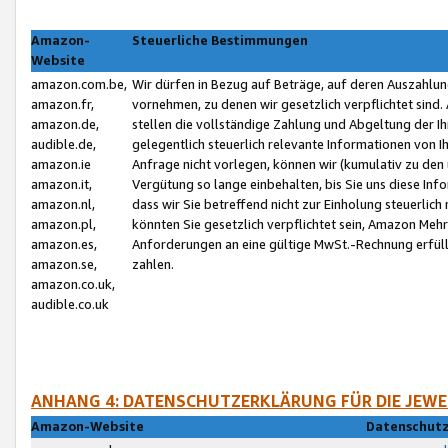
Amazon-
Steuerliche Bestimmungen
Website
amazon.com.be,
Wir dürfen in Bezug auf Beträge, auf deren Auszahlun
amazon.fr,
vornehmen, zu denen wir gesetzlich verpflichtet sind
amazon.de,
stellen die vollständige Zahlung und Abgeltung der 
audible.de,
gelegentlich steuerlich relevante Informationen von I
amazon.ie
Anfrage nicht vorlegen, können wir (kumulativ zu de
amazon.it,
Vergütung so lange einbehalten, bis Sie uns diese Inf
amazon.nl,
dass wir Sie betreffend nicht zur Einholung steuerlich 
amazon.pl,
könnten Sie gesetzlich verpflichtet sein, Amazon Meh
amazon.es,
Anforderungen an eine gültige MwSt.-Rechnung erfüllt
amazon.se,
zahlen.
amazon.co.uk,
audible.co.uk
ANHANG 4: DATENSCHUTZERKLÄRUNG FÜR DIE JEWE
Amazon-Website
Datenschutz