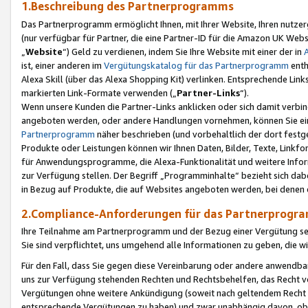
1.Beschreibung des Partnerprogramms
Das Partnerprogramm ermöglicht Ihnen, mit Ihrer Website, Ihren nutzer
(nur verfügbar für Partner, die eine Partner-ID für die Amazon UK We
„
Website
“) Geld zu verdienen, indem Sie Ihre Website mit einer der in
ist, einer anderen im
Vergütungskatalog für das Partnerprogramm
enth
Alexa Skill (über das Alexa Shopping Kit) verlinken. Entsprechende Lin
markierten Link-Formate verwenden („
Partner-Links
“).
Wenn unsere Kunden die Partner-Links anklicken oder sich damit verbi
angeboten werden, oder andere Handlungen vornehmen, können Sie eine
Partnerprogramm
näher beschrieben (und vorbehaltlich der dort festg
Produkte oder Leistungen können wir Ihnen Daten, Bilder, Texte, Linkfo
für Anwendungsprogramme, die Alexa-Funktionalität und weitere Inf
zur Verfügung stellen. Der Begriff „Programminhalte“ bezieht sich dabe
in Bezug auf Produkte, die auf Websites angeboten werden, bei denen 
2.Compliance-Anforderungen für das Partnerprog
Ihre Teilnahme am Partnerprogramm und der Bezug einer Vergütung setz
Sie sind verpflichtet, uns umgehend alle Informationen zu geben, die w
Für den Fall, dass Sie gegen diese Vereinbarung oder andere anwendba
uns zur Verfügung stehenden Rechten und Rechtsbehelfen, das Recht vo
Vergütungen ohne weitere Ankündigung (soweit nach geltendem Recht z
entsprechende Vergütungen zu haben) und zwar unabhängig davon, ob 