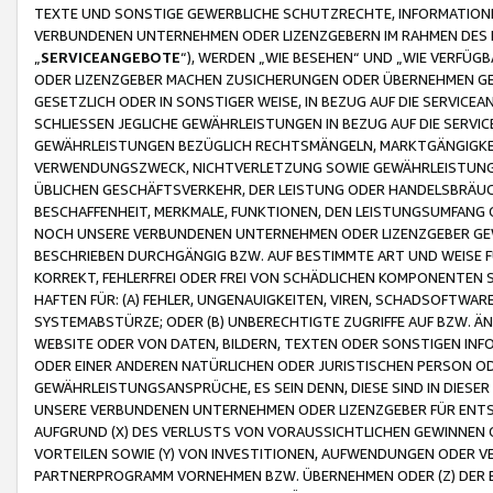
TEXTE UND SONSTIGE GEWERBLICHE SCHUTZRECHTE, INFORMATIONE
VERBUNDENEN UNTERNEHMEN ODER LIZENZGEBERN IM RAHMEN DES
„
SERVICEANGEBOTE
“), WERDEN „WIE BESEHEN“ UND „WIE VERFÜ
ODER LIZENZGEBER MACHEN ZUSICHERUNGEN ODER ÜBERNEHMEN GEW
GESETZLICH ODER IN SONSTIGER WEISE, IN BEZUG AUF DIE SERVI
SCHLIESSEN JEGLICHE GEWÄHRLEISTUNGEN IN BEZUG AUF DIE SERVI
GEWÄHRLEISTUNGEN BEZÜGLICH RECHTSMÄNGELN, MARKTGÄNGIGKEIT
VERWENDUNGSZWECK, NICHTVERLETZUNG SOWIE GEWÄHRLEISTUNGEN 
ÜBLICHEN GESCHÄFTSVERKEHR, DER LEISTUNG ODER HANDELSBRÄUCH
BESCHAFFENHEIT, MERKMALE, FUNKTIONEN, DEN LEISTUNGSUMFANG 
NOCH UNSERE VERBUNDENEN UNTERNEHMEN ODER LIZENZGEBER GEWÄ
BESCHRIEBEN DURCHGÄNGIG BZW. AUF BESTIMMTE ART UND WEISE
KORREKT, FEHLERFREI ODER FREI VON SCHÄDLICHEN KOMPONENTEN
HAFTEN FÜR: (A) FEHLER, UNGENAUIGKEITEN, VIREN, SCHADSOFTW
SYSTEMABSTÜRZE; ODER (B) UNBERECHTIGTE ZUGRIFFE AUF BZW. 
WEBSITE ODER VON DATEN, BILDERN, TEXTEN ODER SONSTIGEN INF
ODER EINER ANDEREN NATÜRLICHEN ODER JURISTISCHEN PERSON OD
GEWÄHRLEISTUNGSANSPRÜCHE, ES SEIN DENN, DIESE SIND IN DIES
UNSERE VERBUNDENEN UNTERNEHMEN ODER LIZENZGEBER FÜR EN
AUFGRUND (X) DES VERLUSTS VON VORAUSSICHTLICHEN GEWINNEN
VORTEILEN SOWIE (Y) VON INVESTITIONEN, AUFWENDUNGEN ODER VE
PARTNERPROGRAMM VORNEHMEN BZW. ÜBERNEHMEN ODER (Z) DER 