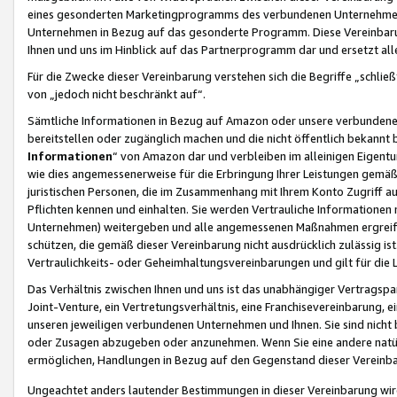
eines gesonderten Marketingprogramms des verbundenen Unternehmens
Unternehmen in Bezug auf das gesonderte Programm. Diese Vereinbarung
Ihnen und uns im Hinblick auf das Partnerprogramm dar und ersetzt al
Für die Zwecke dieser Vereinbarung verstehen sich die Begriffe „schließ
von „jedoch nicht beschränkt auf“.
Sämtliche Informationen in Bezug auf Amazon oder unsere verbunde
bereitstellen oder zugänglich machen und die nicht öffentlich bekannt bz
Informationen
“ von Amazon dar und verbleiben im alleinigen Eigent
wie dies angemessenerweise für die Erbringung Ihrer Leistungen gemäß d
juristischen Personen, die im Zusammenhang mit Ihrem Konto Zugriff au
Pflichten kennen und einhalten. Sie werden Vertrauliche Informationen 
Unternehmen) weitergeben und alle angemessenen Maßnahmen ergreifen
schützen, die gemäß dieser Vereinbarung nicht ausdrücklich zulässig is
Vertraulichkeits- oder Geheimhaltungsvereinbarungen und gilt für die
Das Verhältnis zwischen Ihnen und uns ist das unabhängiger Vertragspa
Joint-Venture, ein Vertretungsverhältnis, eine Franchisevereinbarung, 
unseren jeweiligen verbundenen Unternehmen und Ihnen. Sie sind ni
oder Zusagen abzugeben oder anzunehmen. Wenn Sie eine andere natürli
ermöglichen, Handlungen in Bezug auf den Gegenstand dieser Vereinbar
Ungeachtet anders lautender Bestimmungen in dieser Vereinbarung wird