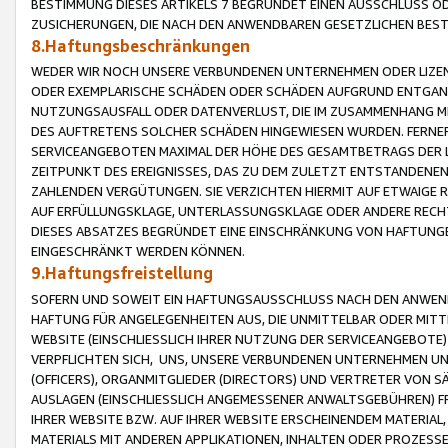
BESTIMMUNG DIESES ARTIKELS 7 BEGRÜNDET EINEN AUSSCHLUSS 
ZUSICHERUNGEN, DIE NACH DEN ANWENDBAREN GESETZLICHEN BE
8.Haftungsbeschränkungen
WEDER WIR NOCH UNSERE VERBUNDENEN UNTERNEHMEN ODER LIZEN
ODER EXEMPLARISCHE SCHÄDEN ODER SCHÄDEN AUFGRUND ENTGANG
NUTZUNGSAUSFALL ODER DATENVERLUST, DIE IM ZUSAMMENHANG MI
DES AUFTRETENS SOLCHER SCHÄDEN HINGEWIESEN WURDEN. FERN
SERVICEANGEBOTEN MAXIMAL DER HÖHE DES GESAMTBETRAGS DER 
ZEITPUNKT DES EREIGNISSES, DAS ZU DEM ZULETZT ENTSTANDENE
ZAHLENDEN VERGÜTUNGEN. SIE VERZICHTEN HIERMIT AUF ETWAIGE 
AUF ERFÜLLUNGSKLAGE, UNTERLASSUNGSKLAGE ODER ANDERE RECHT
DIESES ABSATZES BEGRÜNDET EINE EINSCHRÄNKUNG VON HAFTUNG
EINGESCHRÄNKT WERDEN KÖNNEN.
9.Haftungsfreistellung
SOFERN UND SOWEIT EIN HAFTUNGSAUSSCHLUSS NACH DEN ANWENDB
HAFTUNG FÜR ANGELEGENHEITEN AUS, DIE UNMITTELBAR ODER MITT
WEBSITE (EINSCHLIESSLICH IHRER NUTZUNG DER SERVICEANGEBOTE)
VERPFLICHTEN SICH, UNS, UNSERE VERBUNDENEN UNTERNEHMEN UN
(OFFICERS), ORGANMITGLIEDER (DIRECTORS) UND VERTRETER VON 
AUSLAGEN (EINSCHLIESSLICH ANGEMESSENER ANWALTSGEBÜHREN) FR
IHRER WEBSITE BZW. AUF IHRER WEBSITE ERSCHEINENDEM MATERIAL
MATERIALS MIT ANDEREN APPLIKATIONEN, INHALTEN ODER PROZESSE