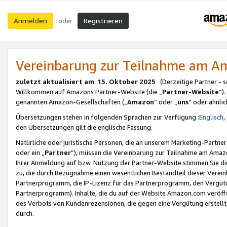
Anmelden
Registrieren
oder
Vereinbarung zur Teilnahme am 
zuletzt aktualisiert am
:
15. Oktober 2025
(Derzeitige Partner - 
Willkommen auf Amazons Partner-Website (die „
Partner-Website
“)
genannten Amazon-Gesellschaften („
Amazon
“ oder „
uns
“ oder ähnli
Übersetzungen stehen in folgenden Sprachen zur Verfügung :
Englisch
,
den Übersetzungen gilt die englische Fassung.
Natürliche oder juristische Personen, die an unserem Marketing-Partn
oder ein „
Partner
“), müssen die Vereinbarung zur Teilnahme am Ama
Ihrer Anmeldung auf bzw. Nutzung der Partner-Website stimmen Sie die
zu, die durch Bezugnahme einen wesentlichen Bestandteil dieser Verei
Partnerprogramm, die IP-Lizenz für das Partnerprogramm, den Vergütu
Partnerprogramm). Inhalte, die du auf der Website Amazon.com veröffe
des Verbots von Kundenrezensionen, die gegen eine Vergütung erstellt, 
durch.