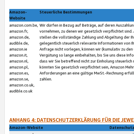
Amazon-
Steuerliche Bestimmungen
Website
amazon.com.be,
Wir dürfen in Bezug auf Beträge, auf deren Auszahlun
amazon.fr,
vornehmen, zu denen wir gesetzlich verpflichtet sind
amazon.de,
stellen die vollständige Zahlung und Abgeltung der 
audible.de,
gelegentlich steuerlich relevante Informationen von I
amazon.ie
Anfrage nicht vorlegen, können wir (kumulativ zu de
amazon.it,
Vergütung so lange einbehalten, bis Sie uns diese Inf
amazon.nl,
dass wir Sie betreffend nicht zur Einholung steuerlich 
amazon.pl,
könnten Sie gesetzlich verpflichtet sein, Amazon Meh
amazon.es,
Anforderungen an eine gültige MwSt.-Rechnung erfüllt
amazon.se,
zahlen.
amazon.co.uk,
audible.co.uk
ANHANG 4: DATENSCHUTZERKLÄRUNG FÜR DIE JEWE
Amazon-Website
Datenschutz