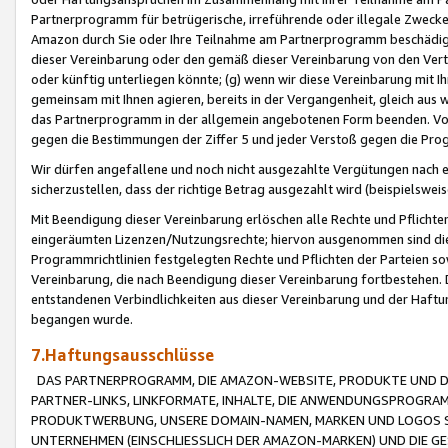
Partnerprogramm für betrügerische, irreführende oder illegale Zwecke
Amazon durch Sie oder Ihre Teilnahme am Partnerprogramm beschädig
dieser Vereinbarung oder den gemäß dieser Vereinbarung von den Vertr
oder künftig unterliegen könnte; (g) wenn wir diese Vereinbarung mit I
gemeinsam mit Ihnen agieren, bereits in der Vergangenheit, gleich aus
das Partnerprogramm in der allgemein angebotenen Form beenden. Vors
gegen die Bestimmungen der Ziffer 5 und jeder Verstoß gegen die Prog
Wir dürfen angefallene und noch nicht ausgezahlte Vergütungen nach 
sicherzustellen, dass der richtige Betrag ausgezahlt wird (beispielsw
Mit Beendigung dieser Vereinbarung erlöschen alle Rechte und Pflichte
eingeräumten Lizenzen/Nutzungsrechte; hiervon ausgenommen sind die in 
Programmrichtlinien festgelegten Rechte und Pflichten der Parteien sow
Vereinbarung, die nach Beendigung dieser Vereinbarung fortbestehen. D
entstandenen Verbindlichkeiten aus dieser Vereinbarung und der Haft
begangen wurde.
7.Haftungsausschlüsse
DAS PARTNERPROGRAMM, DIE AMAZON-WEBSITE, PRODUKTE UND DI
PARTNER-LINKS, LINKFORMATE, INHALTE, DIE ANWENDUNGSPROGR
PRODUKTWERBUNG, UNSERE DOMAIN-NAMEN, MARKEN UND LOGOS S
UNTERNEHMEN (EINSCHLIESSLICH DER AMAZON-MARKEN) UND DIE GE