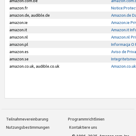
amazon.com.be
amazon.com.b
amazon.fr
Notice:Protec
amazon.de, audible.de
Amazon.de Da
amazon.ie
Amazon.ie Pri
amazon.it
Amazon.it Inf
amazon.nl
Amazon.nl Pri
amazon.pl
Informacja O
amazon.es
Aviso de Priv
amazon.se
Integritetsm
amazon.co.uk, audible.co.uk
Amazon.co.uk 
Teilnahmevereinbarung
Programmrichtlinien
Nutzungsbestimmungen
Kontaktiere uns