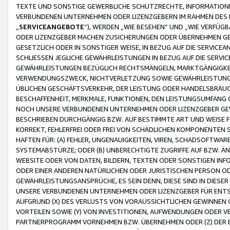
TEXTE UND SONSTIGE GEWERBLICHE SCHUTZRECHTE, INFORMATIONE
VERBUNDENEN UNTERNEHMEN ODER LIZENZGEBERN IM RAHMEN DES
„
SERVICEANGEBOTE
“), WERDEN „WIE BESEHEN“ UND „WIE VERFÜ
ODER LIZENZGEBER MACHEN ZUSICHERUNGEN ODER ÜBERNEHMEN GEW
GESETZLICH ODER IN SONSTIGER WEISE, IN BEZUG AUF DIE SERVI
SCHLIESSEN JEGLICHE GEWÄHRLEISTUNGEN IN BEZUG AUF DIE SERVI
GEWÄHRLEISTUNGEN BEZÜGLICH RECHTSMÄNGELN, MARKTGÄNGIGKEIT
VERWENDUNGSZWECK, NICHTVERLETZUNG SOWIE GEWÄHRLEISTUNGEN 
ÜBLICHEN GESCHÄFTSVERKEHR, DER LEISTUNG ODER HANDELSBRÄUCH
BESCHAFFENHEIT, MERKMALE, FUNKTIONEN, DEN LEISTUNGSUMFANG 
NOCH UNSERE VERBUNDENEN UNTERNEHMEN ODER LIZENZGEBER GEWÄ
BESCHRIEBEN DURCHGÄNGIG BZW. AUF BESTIMMTE ART UND WEISE
KORREKT, FEHLERFREI ODER FREI VON SCHÄDLICHEN KOMPONENTEN
HAFTEN FÜR: (A) FEHLER, UNGENAUIGKEITEN, VIREN, SCHADSOFTW
SYSTEMABSTÜRZE; ODER (B) UNBERECHTIGTE ZUGRIFFE AUF BZW. 
WEBSITE ODER VON DATEN, BILDERN, TEXTEN ODER SONSTIGEN INF
ODER EINER ANDEREN NATÜRLICHEN ODER JURISTISCHEN PERSON OD
GEWÄHRLEISTUNGSANSPRÜCHE, ES SEIN DENN, DIESE SIND IN DIES
UNSERE VERBUNDENEN UNTERNEHMEN ODER LIZENZGEBER FÜR EN
AUFGRUND (X) DES VERLUSTS VON VORAUSSICHTLICHEN GEWINNEN
VORTEILEN SOWIE (Y) VON INVESTITIONEN, AUFWENDUNGEN ODER VE
PARTNERPROGRAMM VORNEHMEN BZW. ÜBERNEHMEN ODER (Z) DER 