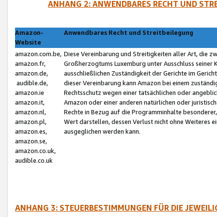
ANHANG 2: ANWENDBARES RECHT UND STRE
Amazon-
Anwendbares Recht und Streitbeilegung
Website
amazon.com.be,
Diese Vereinbarung und Streitigkeiten aller Art, die 
amazon.fr,
Großherzogtums Luxemburg unter Ausschluss seiner Kol
amazon.de,
ausschließlichen Zuständigkeit der Gerichte im Geri
audible.de,
dieser Vereinbarung kann Amazon bei einem zuständig
amazon.ie
Rechtsschutz wegen einer tatsächlichen oder angebli
amazon.it,
Amazon oder einer anderen natürlichen oder juristisc
amazon.nl,
Rechte in Bezug auf die Programminhalte besonderer,
amazon.pl,
Wert darstellen, dessen Verlust nicht ohne Weiteres e
amazon.es,
ausgeglichen werden kann.
amazon.se,
amazon.co.uk,
audible.co.uk
ANHANG 3: STEUERBESTIMMUNGEN FÜR DIE JEWEIL