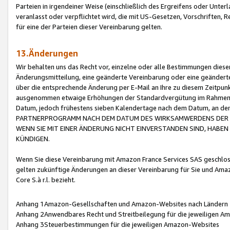
Parteien in irgendeiner Weise (einschließlich des Ergreifens oder Unt
veranlasst oder verpflichtet wird, die mit US-Gesetzen, Vorschriften,
für eine der Parteien dieser Vereinbarung gelten.
13.Änderungen
Wir behalten uns das Recht vor, einzelne oder alle Bestimmungen diese
Änderungsmitteilung, eine geänderte Vereinbarung oder eine geänderte 
über die entsprechende Änderung per E-Mail an Ihre zu diesem Zeitpun
ausgenommen etwaige Erhöhungen der Standardvergütung im Rahmen
Datum, jedoch frühestens sieben Kalendertage nach dem Datum, an de
PARTNERPROGRAMM NACH DEM DATUM DES WIRKSAMWERDENS DER Ä
WENN SIE MIT EINER ÄNDERUNG NICHT EINVERSTANDEN SIND, HABEN S
KÜNDIGEN.
Wenn Sie diese Vereinbarung mit Amazon France Services SAS geschlo
gelten zukünftige Änderungen an dieser Vereinbarung für Sie und Ama
Core S.à r.l. bezieht.
Anhang 1Amazon-Gesellschaften und Amazon-Websites nach Ländern
Anhang 2Anwendbares Recht und Streitbeilegung für die jeweiligen 
Anhang 3Steuerbestimmungen für die jeweiligen Amazon-Websites