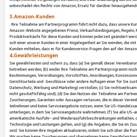
unbeschadet des Rechts von Amazon, Ersatz für darüber hinausgehen
3.Amazon-Kunden
Ihre Teilnahme am Partnerprogramm führt nicht dazu, dass unsere Kun
Amazon-Website angegebenen Preise, Verkaufsbedingungen, Regeln, Ri
Produktverkäufe für diese Kunden und können jederzeit geändert werde
sich einer unserer Kunden in einer Angelegenheit an Sie wenden, die 
Kunden mitteilen, dass er für Kundenservice-Fragen den auf der Ama
4.Gewährleistungen
Sie gewährleisten und sichern zu, dass (a) Sie gemäß dieser Vereinba
betreiben werden; (b) weder Ihre Teilnahme am Partnerprogramm noch d
Bestimmungen, Verordnungen, Vorschriften, Anordnungen, Konzessionen,
Gerichtsurteile und -beschlüsse oder andere Auflagen einer für Sie zu
Datenschutz, Werbung und Marketing) verstoßen; (c) Sie rechtswirksam 
nicht geschäftsfähig sind); (d) Sie den Nutzen der Teilnahme am Partne
Zusicherungen, Garantien oder Aussagen verlassen, die in dieser Verein
teilnehmen und keine Serviceangebote nutzen, wenn Sie US-Handelssa
unterliegen, in dem Sie Serviceangebote wahrnehmen; (f) Sie alle US
amerikanische Ausfuhr- und Wiederausfuhrbeschränkungen einhalten, 
Technologie und Leistungen gelten, und (g) die Angaben, die Sie im 
sind. Sie können Ihre Angaben aktualisieren, indem Sie sich über die 
Wir machen keine Zusicherungen und übernehmen keine Gewährleistun