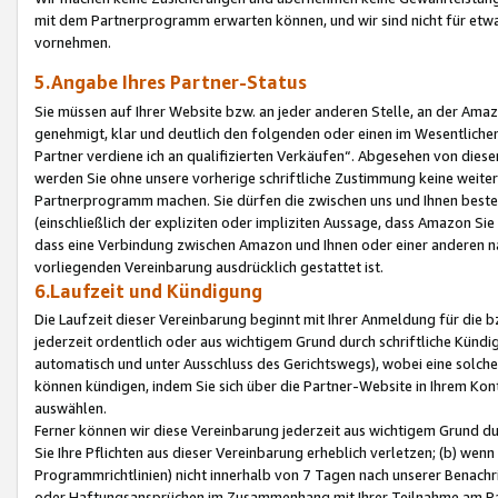
mit dem Partnerprogramm erwarten können, und wir sind nicht für etwa
vornehmen.
5.Angabe Ihres Partner-Status
Sie müssen auf Ihrer Website bzw. an jeder anderen Stelle, an der Am
genehmigt, klar und deutlich den folgenden oder einen im Wesentlichen
Partner verdiene ich an qualifizierten Verkäufen“. Abgesehen von die
werden Sie ohne unsere vorherige schriftliche Zustimmung keine weite
Partnerprogramm machen. Sie dürfen die zwischen uns und Ihnen best
(einschließlich der expliziten oder impliziten Aussage, dass Amazon Si
dass eine Verbindung zwischen Amazon und Ihnen oder einer anderen natü
vorliegenden Vereinbarung ausdrücklich gestattet ist.
6.Laufzeit und Kündigung
Die Laufzeit dieser Vereinbarung beginnt mit Ihrer Anmeldung für die 
jederzeit ordentlich oder aus wichtigem Grund durch schriftliche Kündi
automatisch und unter Ausschluss des Gerichtswegs), wobei eine solch
können kündigen, indem Sie sich über die Partner-Website in Ihrem Ko
auswählen.
Ferner können wir diese Vereinbarung jederzeit aus wichtigem Grund dur
Sie Ihre Pflichten aus dieser Vereinbarung erheblich verletzen; (b) wen
Programmrichtlinien) nicht innerhalb von 7 Tagen nach unserer Benachr
oder Haftungsansprüchen im Zusammenhang mit Ihrer Teilnahme am Pa