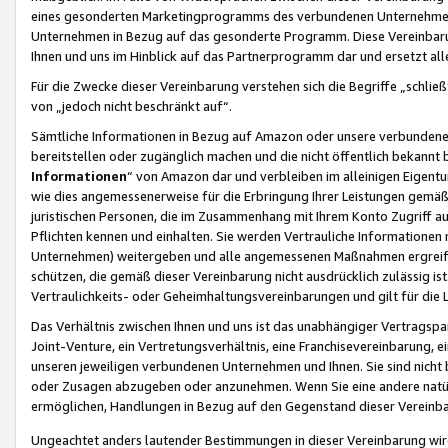
eines gesonderten Marketingprogramms des verbundenen Unternehmens
Unternehmen in Bezug auf das gesonderte Programm. Diese Vereinbarung
Ihnen und uns im Hinblick auf das Partnerprogramm dar und ersetzt al
Für die Zwecke dieser Vereinbarung verstehen sich die Begriffe „schließ
von „jedoch nicht beschränkt auf“.
Sämtliche Informationen in Bezug auf Amazon oder unsere verbunde
bereitstellen oder zugänglich machen und die nicht öffentlich bekannt bz
Informationen
“ von Amazon dar und verbleiben im alleinigen Eigent
wie dies angemessenerweise für die Erbringung Ihrer Leistungen gemäß d
juristischen Personen, die im Zusammenhang mit Ihrem Konto Zugriff au
Pflichten kennen und einhalten. Sie werden Vertrauliche Informationen 
Unternehmen) weitergeben und alle angemessenen Maßnahmen ergreifen
schützen, die gemäß dieser Vereinbarung nicht ausdrücklich zulässig is
Vertraulichkeits- oder Geheimhaltungsvereinbarungen und gilt für die
Das Verhältnis zwischen Ihnen und uns ist das unabhängiger Vertragspa
Joint-Venture, ein Vertretungsverhältnis, eine Franchisevereinbarung, 
unseren jeweiligen verbundenen Unternehmen und Ihnen. Sie sind ni
oder Zusagen abzugeben oder anzunehmen. Wenn Sie eine andere natürli
ermöglichen, Handlungen in Bezug auf den Gegenstand dieser Vereinbar
Ungeachtet anders lautender Bestimmungen in dieser Vereinbarung wird