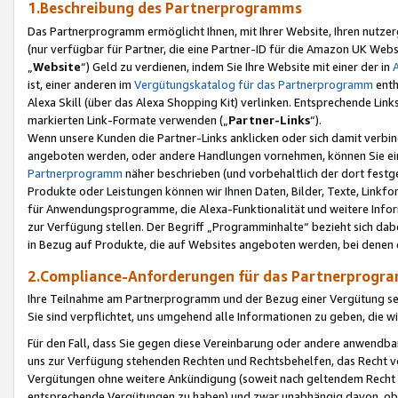
1.Beschreibung des Partnerprogramms
Das Partnerprogramm ermöglicht Ihnen, mit Ihrer Website, Ihren nutzer
(nur verfügbar für Partner, die eine Partner-ID für die Amazon UK We
„
Website
“) Geld zu verdienen, indem Sie Ihre Website mit einer der in
ist, einer anderen im
Vergütungskatalog für das Partnerprogramm
enth
Alexa Skill (über das Alexa Shopping Kit) verlinken. Entsprechende Lin
markierten Link-Formate verwenden („
Partner-Links
“).
Wenn unsere Kunden die Partner-Links anklicken oder sich damit verbi
angeboten werden, oder andere Handlungen vornehmen, können Sie eine
Partnerprogramm
näher beschrieben (und vorbehaltlich der dort festg
Produkte oder Leistungen können wir Ihnen Daten, Bilder, Texte, Linkfo
für Anwendungsprogramme, die Alexa-Funktionalität und weitere Inf
zur Verfügung stellen. Der Begriff „Programminhalte“ bezieht sich dabe
in Bezug auf Produkte, die auf Websites angeboten werden, bei denen 
2.Compliance-Anforderungen für das Partnerprog
Ihre Teilnahme am Partnerprogramm und der Bezug einer Vergütung setz
Sie sind verpflichtet, uns umgehend alle Informationen zu geben, die w
Für den Fall, dass Sie gegen diese Vereinbarung oder andere anwendba
uns zur Verfügung stehenden Rechten und Rechtsbehelfen, das Recht vo
Vergütungen ohne weitere Ankündigung (soweit nach geltendem Recht z
entsprechende Vergütungen zu haben) und zwar unabhängig davon, ob 