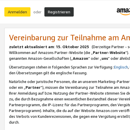
Anmelden
Registrieren
oder
Vereinbarung zur Teilnahme am 
zuletzt aktualisiert am
:
15. Oktober 2025
(Derzeitige Partner - 
Willkommen auf Amazons Partner-Website (die „
Partner-Website
“)
genannten Amazon-Gesellschaften („
Amazon
“ oder „
uns
“ oder ähnli
Übersetzungen stehen in folgenden Sprachen zur Verfügung :
Englisch
,
den Übersetzungen gilt die englische Fassung.
Natürliche oder juristische Personen, die an unserem Marketing-Partn
oder ein „
Partner
“), müssen die Vereinbarung zur Teilnahme am Ama
Ihrer Anmeldung auf bzw. Nutzung der Partner-Website stimmen Sie die
zu, die durch Bezugnahme einen wesentlichen Bestandteil dieser Verei
Partnerprogramm, die IP-Lizenz für das Partnerprogramm, den Vergütu
Partnerprogramm). Inhalte, die du auf der Website Amazon.com veröffe
des Verbots von Kundenrezensionen, die gegen eine Vergütung erstellt, 
durch.