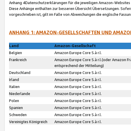
Anhang 4Datenschutzerklärungen für die jeweiligen Amazon-Websites
Diese Anhänge enthalten zur besseren Übersicht Übersetzungen. Sofe
vorgeschrieben ist, gilt im Falle von Abweichungen die englische Fass
ANHANG 1: AMAZON-GESELLSCHAFTEN UND AMAZO
Land
Amazon-Gesellschaft
Belgien
Amazon Europe Core S.à r.l.
Frankreich
Amazon Europe Core S.à r.l.(oder Amazon Fr
entsprechend der Mitteilung)
Deutschland
Amazon Europe Core S.à r.l.
Irland
Amazon Europe Core S.à r.l.
Italien
Amazon Europe Core S.à r.l.
Niederlande
Amazon Europe Core S.à r.l.
Polen
Amazon Europe Core S.à r.l.
Spanien
Amazon Europe Core S.à r.l.
Schweden
Amazon Europe Core S.à r.l.
Vereinigtes Königreich
Amazon Europe Core S.à r.l.