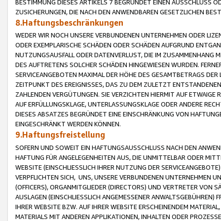
BESTIMMUNG DIESES ARTIKELS 7 BEGRÜNDET EINEN AUSSCHLUSS 
ZUSICHERUNGEN, DIE NACH DEN ANWENDBAREN GESETZLICHEN BE
8.Haftungsbeschränkungen
WEDER WIR NOCH UNSERE VERBUNDENEN UNTERNEHMEN ODER LIZEN
ODER EXEMPLARISCHE SCHÄDEN ODER SCHÄDEN AUFGRUND ENTGANG
NUTZUNGSAUSFALL ODER DATENVERLUST, DIE IM ZUSAMMENHANG MI
DES AUFTRETENS SOLCHER SCHÄDEN HINGEWIESEN WURDEN. FERN
SERVICEANGEBOTEN MAXIMAL DER HÖHE DES GESAMTBETRAGS DER 
ZEITPUNKT DES EREIGNISSES, DAS ZU DEM ZULETZT ENTSTANDENE
ZAHLENDEN VERGÜTUNGEN. SIE VERZICHTEN HIERMIT AUF ETWAIGE 
AUF ERFÜLLUNGSKLAGE, UNTERLASSUNGSKLAGE ODER ANDERE RECHT
DIESES ABSATZES BEGRÜNDET EINE EINSCHRÄNKUNG VON HAFTUNG
EINGESCHRÄNKT WERDEN KÖNNEN.
9.Haftungsfreistellung
SOFERN UND SOWEIT EIN HAFTUNGSAUSSCHLUSS NACH DEN ANWENDB
HAFTUNG FÜR ANGELEGENHEITEN AUS, DIE UNMITTELBAR ODER MITT
WEBSITE (EINSCHLIESSLICH IHRER NUTZUNG DER SERVICEANGEBOTE)
VERPFLICHTEN SICH, UNS, UNSERE VERBUNDENEN UNTERNEHMEN UN
(OFFICERS), ORGANMITGLIEDER (DIRECTORS) UND VERTRETER VON 
AUSLAGEN (EINSCHLIESSLICH ANGEMESSENER ANWALTSGEBÜHREN) FR
IHRER WEBSITE BZW. AUF IHRER WEBSITE ERSCHEINENDEM MATERIAL
MATERIALS MIT ANDEREN APPLIKATIONEN, INHALTEN ODER PROZESSE