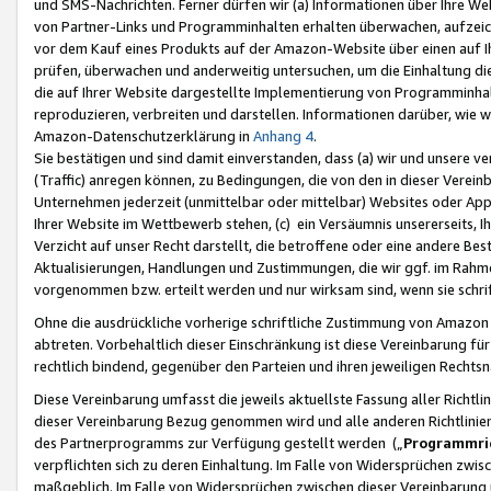
und SMS-Nachrichten. Ferner dürfen wir (a) Informationen über Ihre We
von Partner-Links und Programminhalten erhalten überwachen, aufzei
vor dem Kauf eines Produkts auf der Amazon-Website über einen auf Ih
prüfen, überwachen und anderweitig untersuchen, um die Einhaltung dies
die auf Ihrer Website dargestellte Implementierung von Programminhalt
reproduzieren, verbreiten und darstellen. Informationen darüber, wie w
Amazon-Datenschutzerklärung in
Anhang 4
.
Sie bestätigen und sind damit einverstanden, dass (a) wir und unsere 
(Traffic) anregen können, zu Bedingungen, die von den in dieser Vere
Unternehmen jederzeit (unmittelbar oder mittelbar) Websites oder Appl
Ihrer Website im Wettbewerb stehen, (c) ein Versäumnis unsererseits, I
Verzicht auf unser Recht darstellt, die betroffene oder eine andere B
Aktualisierungen, Handlungen und Zustimmungen, die wir ggf. im Rahme
vorgenommen bzw. erteilt werden und nur wirksam sind, wenn sie schri
Ohne die ausdrückliche vorherige schriftliche Zustimmung von Amazon
abtreten. Vorbehaltlich dieser Einschränkung ist diese Vereinbarung f
rechtlich bindend, gegenüber den Parteien und ihren jeweiligen Rech
Diese Vereinbarung umfasst die jeweils aktuellste Fassung aller Richtli
dieser Vereinbarung Bezug genommen wird und alle anderen Richtlinie
des Partnerprogramms zur Verfügung gestellt werden („
Programmric
verpflichten sich zu deren Einhaltung. Im Falle von Widersprüchen zwi
maßgeblich. Im Falle von Widersprüchen zwischen dieser Vereinbarun