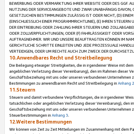
BEWERBUNG ODER VERMARKTUNG IHRER WEBSITE ODER DES GGF. AUF 
NUTZUNG DER SERVICEANGEBOTE UND ZWAR UNABHÄNGIG DAVON, O
GESETZLICHEN BESTIMMUNGEN ZULÄSSIG IST ODER NICHT, (D) EINE
(EINSCHLIESSLICH EINER PROGRAMMRICHTLINIE), (E) IHREN STEUER
DER EINTREIBUNG ODER ZAHLUNG IHRER STEUERN UND ZOLLABGAB
ODER ZOLLVERPFLICHTUNGEN, ODER (F) FAHRLÄSSIGKEIT ODER VORS
AUFTRAGNEHMER. WIR UND UNSERE BEAUFTRAGTEN KÖNNEN IM NAME
GERICHTLICHE SCHRITTE EINLEITEN UND JEDE PROZESSUALE HAND
VERTEIDIGEN, ODER UM RECHTE AUCH ZUM ZWECK DER DURCHSETZU
10.Anwendbares Recht und Streitbeilegung
Die Beilegung etwaiger Streitigkeiten, die in irgendeiner Weise mit de
angeblichen Verletzung dieser Vereinbarung), den im Rahmen dieser Ve
Geschäftsbeziehung mit uns oder unseren verbundenen Unternehmen zu
Bestimmungen zu anwendbarem Recht und Streitbeilegung in
Anhang 
11.Steuern
Steuern und damit verbundene Verpflichtungen, die in irgendeiner Wei
tatsächlichen oder angeblichen Verletzung dieser Vereinbarung), den 
Geschäftsbeziehung mit uns oder unseren verbundenen Unternehmen z
Steuerbestimmungen in
Anhang 3
.
12.Weitere Bestimmungen
Wir können von Zeit zu Zeit Mitteilungen im Zusammenhang mit dem Par