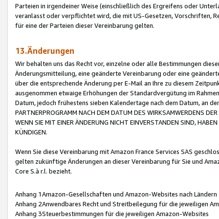
Parteien in irgendeiner Weise (einschließlich des Ergreifens oder Unt
veranlasst oder verpflichtet wird, die mit US-Gesetzen, Vorschriften,
für eine der Parteien dieser Vereinbarung gelten.
13.Änderungen
Wir behalten uns das Recht vor, einzelne oder alle Bestimmungen diese
Änderungsmitteilung, eine geänderte Vereinbarung oder eine geänderte 
über die entsprechende Änderung per E-Mail an Ihre zu diesem Zeitpun
ausgenommen etwaige Erhöhungen der Standardvergütung im Rahmen
Datum, jedoch frühestens sieben Kalendertage nach dem Datum, an de
PARTNERPROGRAMM NACH DEM DATUM DES WIRKSAMWERDENS DER Ä
WENN SIE MIT EINER ÄNDERUNG NICHT EINVERSTANDEN SIND, HABEN S
KÜNDIGEN.
Wenn Sie diese Vereinbarung mit Amazon France Services SAS geschlo
gelten zukünftige Änderungen an dieser Vereinbarung für Sie und Ama
Core S.à r.l. bezieht.
Anhang 1Amazon-Gesellschaften und Amazon-Websites nach Ländern
Anhang 2Anwendbares Recht und Streitbeilegung für die jeweiligen 
Anhang 3Steuerbestimmungen für die jeweiligen Amazon-Websites