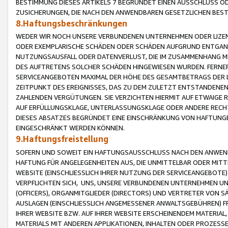
BESTIMMUNG DIESES ARTIKELS 7 BEGRÜNDET EINEN AUSSCHLUSS 
ZUSICHERUNGEN, DIE NACH DEN ANWENDBAREN GESETZLICHEN BE
8.Haftungsbeschränkungen
WEDER WIR NOCH UNSERE VERBUNDENEN UNTERNEHMEN ODER LIZEN
ODER EXEMPLARISCHE SCHÄDEN ODER SCHÄDEN AUFGRUND ENTGANG
NUTZUNGSAUSFALL ODER DATENVERLUST, DIE IM ZUSAMMENHANG MI
DES AUFTRETENS SOLCHER SCHÄDEN HINGEWIESEN WURDEN. FERN
SERVICEANGEBOTEN MAXIMAL DER HÖHE DES GESAMTBETRAGS DER 
ZEITPUNKT DES EREIGNISSES, DAS ZU DEM ZULETZT ENTSTANDENE
ZAHLENDEN VERGÜTUNGEN. SIE VERZICHTEN HIERMIT AUF ETWAIGE 
AUF ERFÜLLUNGSKLAGE, UNTERLASSUNGSKLAGE ODER ANDERE RECHT
DIESES ABSATZES BEGRÜNDET EINE EINSCHRÄNKUNG VON HAFTUNG
EINGESCHRÄNKT WERDEN KÖNNEN.
9.Haftungsfreistellung
SOFERN UND SOWEIT EIN HAFTUNGSAUSSCHLUSS NACH DEN ANWENDB
HAFTUNG FÜR ANGELEGENHEITEN AUS, DIE UNMITTELBAR ODER MITT
WEBSITE (EINSCHLIESSLICH IHRER NUTZUNG DER SERVICEANGEBOTE)
VERPFLICHTEN SICH, UNS, UNSERE VERBUNDENEN UNTERNEHMEN UN
(OFFICERS), ORGANMITGLIEDER (DIRECTORS) UND VERTRETER VON 
AUSLAGEN (EINSCHLIESSLICH ANGEMESSENER ANWALTSGEBÜHREN) FR
IHRER WEBSITE BZW. AUF IHRER WEBSITE ERSCHEINENDEM MATERIAL
MATERIALS MIT ANDEREN APPLIKATIONEN, INHALTEN ODER PROZESSE