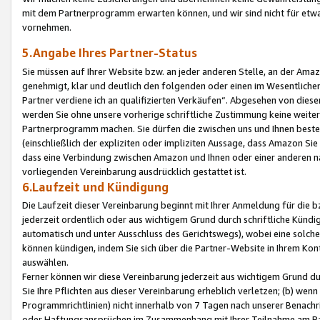
mit dem Partnerprogramm erwarten können, und wir sind nicht für etwa
vornehmen.
5.Angabe Ihres Partner-Status
Sie müssen auf Ihrer Website bzw. an jeder anderen Stelle, an der Am
genehmigt, klar und deutlich den folgenden oder einen im Wesentlichen
Partner verdiene ich an qualifizierten Verkäufen“. Abgesehen von die
werden Sie ohne unsere vorherige schriftliche Zustimmung keine weite
Partnerprogramm machen. Sie dürfen die zwischen uns und Ihnen best
(einschließlich der expliziten oder impliziten Aussage, dass Amazon Si
dass eine Verbindung zwischen Amazon und Ihnen oder einer anderen natü
vorliegenden Vereinbarung ausdrücklich gestattet ist.
6.Laufzeit und Kündigung
Die Laufzeit dieser Vereinbarung beginnt mit Ihrer Anmeldung für die 
jederzeit ordentlich oder aus wichtigem Grund durch schriftliche Kündi
automatisch und unter Ausschluss des Gerichtswegs), wobei eine solch
können kündigen, indem Sie sich über die Partner-Website in Ihrem Ko
auswählen.
Ferner können wir diese Vereinbarung jederzeit aus wichtigem Grund dur
Sie Ihre Pflichten aus dieser Vereinbarung erheblich verletzen; (b) wen
Programmrichtlinien) nicht innerhalb von 7 Tagen nach unserer Benachr
oder Haftungsansprüchen im Zusammenhang mit Ihrer Teilnahme am Pa