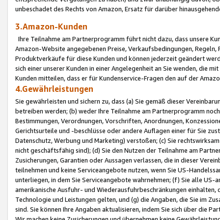
unbeschadet des Rechts von Amazon, Ersatz für darüber hinausgehen
3.Amazon-Kunden
Ihre Teilnahme am Partnerprogramm führt nicht dazu, dass unsere Kun
Amazon-Website angegebenen Preise, Verkaufsbedingungen, Regeln, Ri
Produktverkäufe für diese Kunden und können jederzeit geändert werde
sich einer unserer Kunden in einer Angelegenheit an Sie wenden, die 
Kunden mitteilen, dass er für Kundenservice-Fragen den auf der Ama
4.Gewährleistungen
Sie gewährleisten und sichern zu, dass (a) Sie gemäß dieser Vereinba
betreiben werden; (b) weder Ihre Teilnahme am Partnerprogramm noch d
Bestimmungen, Verordnungen, Vorschriften, Anordnungen, Konzessionen,
Gerichtsurteile und -beschlüsse oder andere Auflagen einer für Sie zu
Datenschutz, Werbung und Marketing) verstoßen; (c) Sie rechtswirksam 
nicht geschäftsfähig sind); (d) Sie den Nutzen der Teilnahme am Partne
Zusicherungen, Garantien oder Aussagen verlassen, die in dieser Verein
teilnehmen und keine Serviceangebote nutzen, wenn Sie US-Handelssa
unterliegen, in dem Sie Serviceangebote wahrnehmen; (f) Sie alle US
amerikanische Ausfuhr- und Wiederausfuhrbeschränkungen einhalten, 
Technologie und Leistungen gelten, und (g) die Angaben, die Sie im 
sind. Sie können Ihre Angaben aktualisieren, indem Sie sich über die 
Wir machen keine Zusicherungen und übernehmen keine Gewährleistun