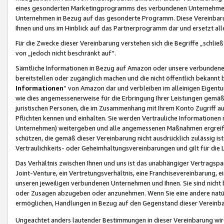
eines gesonderten Marketingprogramms des verbundenen Unternehmens
Unternehmen in Bezug auf das gesonderte Programm. Diese Vereinbarung
Ihnen und uns im Hinblick auf das Partnerprogramm dar und ersetzt al
Für die Zwecke dieser Vereinbarung verstehen sich die Begriffe „schließ
von „jedoch nicht beschränkt auf“.
Sämtliche Informationen in Bezug auf Amazon oder unsere verbunde
bereitstellen oder zugänglich machen und die nicht öffentlich bekannt bz
Informationen
“ von Amazon dar und verbleiben im alleinigen Eigent
wie dies angemessenerweise für die Erbringung Ihrer Leistungen gemäß d
juristischen Personen, die im Zusammenhang mit Ihrem Konto Zugriff au
Pflichten kennen und einhalten. Sie werden Vertrauliche Informationen 
Unternehmen) weitergeben und alle angemessenen Maßnahmen ergreifen
schützen, die gemäß dieser Vereinbarung nicht ausdrücklich zulässig is
Vertraulichkeits- oder Geheimhaltungsvereinbarungen und gilt für die
Das Verhältnis zwischen Ihnen und uns ist das unabhängiger Vertragspa
Joint-Venture, ein Vertretungsverhältnis, eine Franchisevereinbarung, 
unseren jeweiligen verbundenen Unternehmen und Ihnen. Sie sind ni
oder Zusagen abzugeben oder anzunehmen. Wenn Sie eine andere natürli
ermöglichen, Handlungen in Bezug auf den Gegenstand dieser Vereinbar
Ungeachtet anders lautender Bestimmungen in dieser Vereinbarung wird