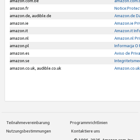
amazon.com.be
amazon.com.b
amazon.fr
Notice:Protec
amazon.de, audible.de
Amazon.de Da
amazon.ie
Amazon.ie Pri
amazon.it
Amazon.it Inf
amazon.nl
Amazon.nl Pri
amazon.pl
Informacja O
amazon.es
Aviso de Priv
amazon.se
Integritetsm
amazon.co.uk, audible.co.uk
Amazon.co.uk 
Teilnahmevereinbarung
Programmrichtlinien
Nutzungsbestimmungen
Kontaktiere uns