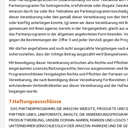
Partnerprogramm für betrügerische, irreführende oder illegale Zwecke
Amazon durch Sie oder Ihre Teilnahme am Partnerprogramm beschädig
dieser Vereinbarung oder den gemäß dieser Vereinbarung von den Vertr
oder künftig unterliegen könnte; (g) wenn wir diese Vereinbarung mit I
gemeinsam mit Ihnen agieren, bereits in der Vergangenheit, gleich aus
das Partnerprogramm in der allgemein angebotenen Form beenden. Vors
gegen die Bestimmungen der Ziffer 5 und jeder Verstoß gegen die Prog
Wir dürfen angefallene und noch nicht ausgezahlte Vergütungen nach 
sicherzustellen, dass der richtige Betrag ausgezahlt wird (beispielsw
Mit Beendigung dieser Vereinbarung erlöschen alle Rechte und Pflichte
eingeräumten Lizenzen/Nutzungsrechte; hiervon ausgenommen sind die in 
Programmrichtlinien festgelegten Rechte und Pflichten der Parteien sow
Vereinbarung, die nach Beendigung dieser Vereinbarung fortbestehen. D
entstandenen Verbindlichkeiten aus dieser Vereinbarung und der Haft
begangen wurde.
7.Haftungsausschlüsse
DAS PARTNERPROGRAMM, DIE AMAZON-WEBSITE, PRODUKTE UND DI
PARTNER-LINKS, LINKFORMATE, INHALTE, DIE ANWENDUNGSPROGR
PRODUKTWERBUNG, UNSERE DOMAIN-NAMEN, MARKEN UND LOGOS S
UNTERNEHMEN (EINSCHLIESSLICH DER AMAZON-MARKEN) UND DIE GE