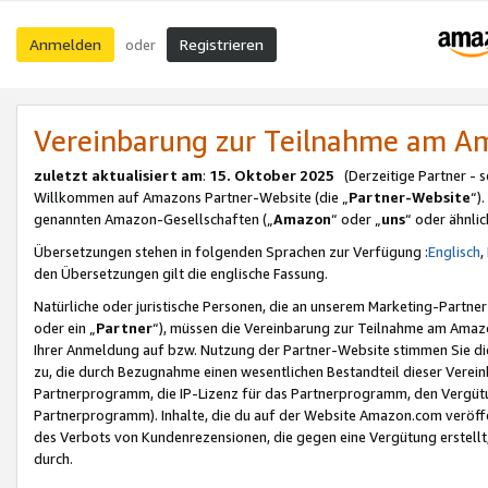
Anmelden
Registrieren
oder
Vereinbarung zur Teilnahme am 
zuletzt aktualisiert am
:
15. Oktober 2025
(Derzeitige Partner - 
Willkommen auf Amazons Partner-Website (die „
Partner-Website
“)
genannten Amazon-Gesellschaften („
Amazon
“ oder „
uns
“ oder ähnli
Übersetzungen stehen in folgenden Sprachen zur Verfügung :
Englisch
,
den Übersetzungen gilt die englische Fassung.
Natürliche oder juristische Personen, die an unserem Marketing-Partn
oder ein „
Partner
“), müssen die Vereinbarung zur Teilnahme am Ama
Ihrer Anmeldung auf bzw. Nutzung der Partner-Website stimmen Sie die
zu, die durch Bezugnahme einen wesentlichen Bestandteil dieser Verei
Partnerprogramm, die IP-Lizenz für das Partnerprogramm, den Vergütu
Partnerprogramm). Inhalte, die du auf der Website Amazon.com veröffe
des Verbots von Kundenrezensionen, die gegen eine Vergütung erstellt, 
durch.