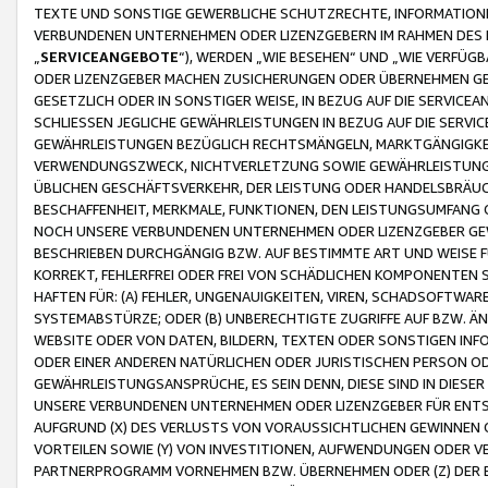
TEXTE UND SONSTIGE GEWERBLICHE SCHUTZRECHTE, INFORMATIONE
VERBUNDENEN UNTERNEHMEN ODER LIZENZGEBERN IM RAHMEN DES
„
SERVICEANGEBOTE
“), WERDEN „WIE BESEHEN“ UND „WIE VERFÜ
ODER LIZENZGEBER MACHEN ZUSICHERUNGEN ODER ÜBERNEHMEN GEW
GESETZLICH ODER IN SONSTIGER WEISE, IN BEZUG AUF DIE SERVI
SCHLIESSEN JEGLICHE GEWÄHRLEISTUNGEN IN BEZUG AUF DIE SERVI
GEWÄHRLEISTUNGEN BEZÜGLICH RECHTSMÄNGELN, MARKTGÄNGIGKEIT
VERWENDUNGSZWECK, NICHTVERLETZUNG SOWIE GEWÄHRLEISTUNGEN 
ÜBLICHEN GESCHÄFTSVERKEHR, DER LEISTUNG ODER HANDELSBRÄUCH
BESCHAFFENHEIT, MERKMALE, FUNKTIONEN, DEN LEISTUNGSUMFANG 
NOCH UNSERE VERBUNDENEN UNTERNEHMEN ODER LIZENZGEBER GEWÄ
BESCHRIEBEN DURCHGÄNGIG BZW. AUF BESTIMMTE ART UND WEISE
KORREKT, FEHLERFREI ODER FREI VON SCHÄDLICHEN KOMPONENTEN
HAFTEN FÜR: (A) FEHLER, UNGENAUIGKEITEN, VIREN, SCHADSOFTW
SYSTEMABSTÜRZE; ODER (B) UNBERECHTIGTE ZUGRIFFE AUF BZW. 
WEBSITE ODER VON DATEN, BILDERN, TEXTEN ODER SONSTIGEN INF
ODER EINER ANDEREN NATÜRLICHEN ODER JURISTISCHEN PERSON OD
GEWÄHRLEISTUNGSANSPRÜCHE, ES SEIN DENN, DIESE SIND IN DIES
UNSERE VERBUNDENEN UNTERNEHMEN ODER LIZENZGEBER FÜR EN
AUFGRUND (X) DES VERLUSTS VON VORAUSSICHTLICHEN GEWINNEN
VORTEILEN SOWIE (Y) VON INVESTITIONEN, AUFWENDUNGEN ODER VE
PARTNERPROGRAMM VORNEHMEN BZW. ÜBERNEHMEN ODER (Z) DER 