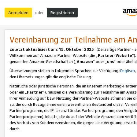
Anmelden
Registrieren
oder
Vereinbarung zur Teilnahme am 
zuletzt aktualisiert am
:
15. Oktober 2025
(Derzeitige Partner - 
Willkommen auf Amazons Partner-Website (die „
Partner-Website
“)
genannten Amazon-Gesellschaften („
Amazon
“ oder „
uns
“ oder ähnli
Übersetzungen stehen in folgenden Sprachen zur Verfügung :
Englisch
,
den Übersetzungen gilt die englische Fassung.
Natürliche oder juristische Personen, die an unserem Marketing-Partn
oder ein „
Partner
“), müssen die Vereinbarung zur Teilnahme am Ama
Ihrer Anmeldung auf bzw. Nutzung der Partner-Website stimmen Sie die
zu, die durch Bezugnahme einen wesentlichen Bestandteil dieser Verei
Partnerprogramm, die IP-Lizenz für das Partnerprogramm, den Vergütu
Partnerprogramm). Inhalte, die du auf der Website Amazon.com veröffe
des Verbots von Kundenrezensionen, die gegen eine Vergütung erstellt, 
durch.