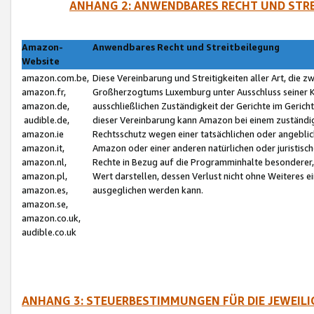
ANHANG 2: ANWENDBARES RECHT UND STRE
Amazon-
Anwendbares Recht und Streitbeilegung
Website
amazon.com.be,
Diese Vereinbarung und Streitigkeiten aller Art, die 
amazon.fr,
Großherzogtums Luxemburg unter Ausschluss seiner Kol
amazon.de,
ausschließlichen Zuständigkeit der Gerichte im Geri
audible.de,
dieser Vereinbarung kann Amazon bei einem zuständig
amazon.ie
Rechtsschutz wegen einer tatsächlichen oder angebli
amazon.it,
Amazon oder einer anderen natürlichen oder juristisc
amazon.nl,
Rechte in Bezug auf die Programminhalte besonderer,
amazon.pl,
Wert darstellen, dessen Verlust nicht ohne Weiteres e
amazon.es,
ausgeglichen werden kann.
amazon.se,
amazon.co.uk,
audible.co.uk
ANHANG 3: STEUERBESTIMMUNGEN FÜR DIE JEWEIL