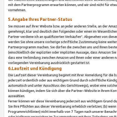
mit dem Partnerprogramm erwarten können, und wir sind nicht für etwa
vornehmen.
5.Angabe Ihres Partner-Status
Sie müssen auf Ihrer Website bzw. an jeder anderen Stelle, an der Am
genehmigt, klar und deutlich den folgenden oder einen im Wesentlichen
Partner verdiene ich an qualifizierten Verkäufen“. Abgesehen von die
werden Sie ohne unsere vorherige schriftliche Zustimmung keine weite
Partnerprogramm machen. Sie dürfen die zwischen uns und Ihnen best
(einschließlich der expliziten oder impliziten Aussage, dass Amazon Si
dass eine Verbindung zwischen Amazon und Ihnen oder einer anderen natü
vorliegenden Vereinbarung ausdrücklich gestattet ist.
6.Laufzeit und Kündigung
Die Laufzeit dieser Vereinbarung beginnt mit Ihrer Anmeldung für die 
jederzeit ordentlich oder aus wichtigem Grund durch schriftliche Kündi
automatisch und unter Ausschluss des Gerichtswegs), wobei eine solch
können kündigen, indem Sie sich über die Partner-Website in Ihrem Ko
auswählen.
Ferner können wir diese Vereinbarung jederzeit aus wichtigem Grund dur
Sie Ihre Pflichten aus dieser Vereinbarung erheblich verletzen; (b) wen
Programmrichtlinien) nicht innerhalb von 7 Tagen nach unserer Benachr
oder Haftungsansprüchen im Zusammenhang mit Ihrer Teilnahme am Pa