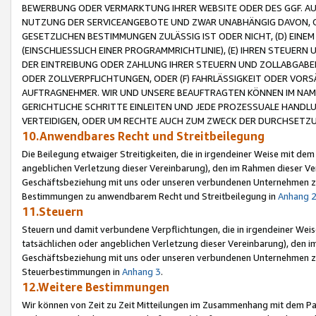
BEWERBUNG ODER VERMARKTUNG IHRER WEBSITE ODER DES GGF. AUF 
NUTZUNG DER SERVICEANGEBOTE UND ZWAR UNABHÄNGIG DAVON, O
GESETZLICHEN BESTIMMUNGEN ZULÄSSIG IST ODER NICHT, (D) EINE
(EINSCHLIESSLICH EINER PROGRAMMRICHTLINIE), (E) IHREN STEUER
DER EINTREIBUNG ODER ZAHLUNG IHRER STEUERN UND ZOLLABGAB
ODER ZOLLVERPFLICHTUNGEN, ODER (F) FAHRLÄSSIGKEIT ODER VORS
AUFTRAGNEHMER. WIR UND UNSERE BEAUFTRAGTEN KÖNNEN IM NAME
GERICHTLICHE SCHRITTE EINLEITEN UND JEDE PROZESSUALE HAND
VERTEIDIGEN, ODER UM RECHTE AUCH ZUM ZWECK DER DURCHSETZU
10.Anwendbares Recht und Streitbeilegung
Die Beilegung etwaiger Streitigkeiten, die in irgendeiner Weise mit de
angeblichen Verletzung dieser Vereinbarung), den im Rahmen dieser Ve
Geschäftsbeziehung mit uns oder unseren verbundenen Unternehmen zu
Bestimmungen zu anwendbarem Recht und Streitbeilegung in
Anhang 
11.Steuern
Steuern und damit verbundene Verpflichtungen, die in irgendeiner Wei
tatsächlichen oder angeblichen Verletzung dieser Vereinbarung), den 
Geschäftsbeziehung mit uns oder unseren verbundenen Unternehmen z
Steuerbestimmungen in
Anhang 3
.
12.Weitere Bestimmungen
Wir können von Zeit zu Zeit Mitteilungen im Zusammenhang mit dem Par