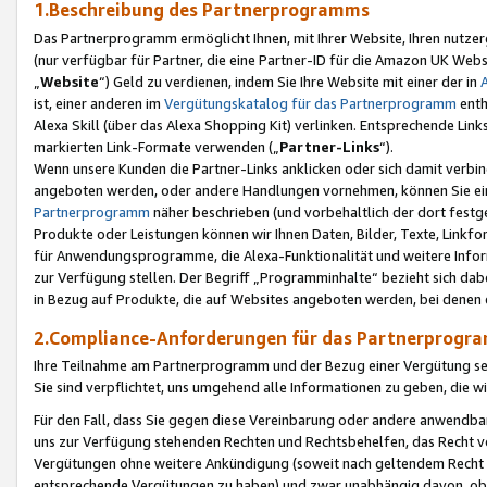
1.Beschreibung des Partnerprogramms
Das Partnerprogramm ermöglicht Ihnen, mit Ihrer Website, Ihren nutzer
(nur verfügbar für Partner, die eine Partner-ID für die Amazon UK We
„
Website
“) Geld zu verdienen, indem Sie Ihre Website mit einer der in
ist, einer anderen im
Vergütungskatalog für das Partnerprogramm
enth
Alexa Skill (über das Alexa Shopping Kit) verlinken. Entsprechende Lin
markierten Link-Formate verwenden („
Partner-Links
“).
Wenn unsere Kunden die Partner-Links anklicken oder sich damit verbi
angeboten werden, oder andere Handlungen vornehmen, können Sie eine
Partnerprogramm
näher beschrieben (und vorbehaltlich der dort festg
Produkte oder Leistungen können wir Ihnen Daten, Bilder, Texte, Linkfo
für Anwendungsprogramme, die Alexa-Funktionalität und weitere Inf
zur Verfügung stellen. Der Begriff „Programminhalte“ bezieht sich dabe
in Bezug auf Produkte, die auf Websites angeboten werden, bei denen 
2.Compliance-Anforderungen für das Partnerprog
Ihre Teilnahme am Partnerprogramm und der Bezug einer Vergütung setz
Sie sind verpflichtet, uns umgehend alle Informationen zu geben, die w
Für den Fall, dass Sie gegen diese Vereinbarung oder andere anwendba
uns zur Verfügung stehenden Rechten und Rechtsbehelfen, das Recht vo
Vergütungen ohne weitere Ankündigung (soweit nach geltendem Recht z
entsprechende Vergütungen zu haben) und zwar unabhängig davon, ob 