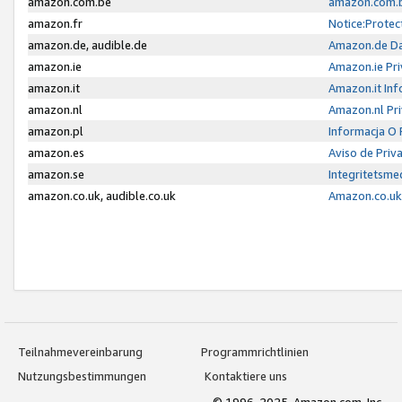
amazon.com.be
amazon.com.b
amazon.fr
Notice:Protec
amazon.de, audible.de
Amazon.de Da
amazon.ie
Amazon.ie Pri
amazon.it
Amazon.it Inf
amazon.nl
Amazon.nl Pri
amazon.pl
Informacja O
amazon.es
Aviso de Priv
amazon.se
Integritetsm
amazon.co.uk, audible.co.uk
Amazon.co.uk 
Teilnahmevereinbarung
Programmrichtlinien
Nutzungsbestimmungen
Kontaktiere uns