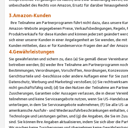
unbeschadet des Rechts von Amazon, Ersatz für darüber hinausgehen
3.Amazon-Kunden
Ihre Teilnahme am Partnerprogramm führt nicht dazu, dass unsere Kun
Amazon-Website angegebenen Preise, Verkaufsbedingungen, Regeln, Ri
Produktverkäufe für diese Kunden und können jederzeit geändert werde
sich einer unserer Kunden in einer Angelegenheit an Sie wenden, die 
Kunden mitteilen, dass er für Kundenservice-Fragen den auf der Ama
4.Gewährleistungen
Sie gewährleisten und sichern zu, dass (a) Sie gemäß dieser Vereinba
betreiben werden; (b) weder Ihre Teilnahme am Partnerprogramm noch d
Bestimmungen, Verordnungen, Vorschriften, Anordnungen, Konzessionen,
Gerichtsurteile und -beschlüsse oder andere Auflagen einer für Sie zu
Datenschutz, Werbung und Marketing) verstoßen; (c) Sie rechtswirksam 
nicht geschäftsfähig sind); (d) Sie den Nutzen der Teilnahme am Partne
Zusicherungen, Garantien oder Aussagen verlassen, die in dieser Verein
teilnehmen und keine Serviceangebote nutzen, wenn Sie US-Handelssa
unterliegen, in dem Sie Serviceangebote wahrnehmen; (f) Sie alle US
amerikanische Ausfuhr- und Wiederausfuhrbeschränkungen einhalten, 
Technologie und Leistungen gelten, und (g) die Angaben, die Sie im 
sind. Sie können Ihre Angaben aktualisieren, indem Sie sich über die 
Wir machen keine Zusicherungen und übernehmen keine Gewährleistun