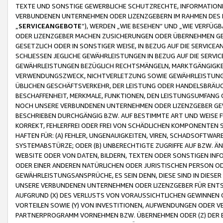
TEXTE UND SONSTIGE GEWERBLICHE SCHUTZRECHTE, INFORMATIONE
VERBUNDENEN UNTERNEHMEN ODER LIZENZGEBERN IM RAHMEN DES
„
SERVICEANGEBOTE
“), WERDEN „WIE BESEHEN“ UND „WIE VERFÜ
ODER LIZENZGEBER MACHEN ZUSICHERUNGEN ODER ÜBERNEHMEN GEW
GESETZLICH ODER IN SONSTIGER WEISE, IN BEZUG AUF DIE SERVI
SCHLIESSEN JEGLICHE GEWÄHRLEISTUNGEN IN BEZUG AUF DIE SERVI
GEWÄHRLEISTUNGEN BEZÜGLICH RECHTSMÄNGELN, MARKTGÄNGIGKEIT
VERWENDUNGSZWECK, NICHTVERLETZUNG SOWIE GEWÄHRLEISTUNGEN 
ÜBLICHEN GESCHÄFTSVERKEHR, DER LEISTUNG ODER HANDELSBRÄUCH
BESCHAFFENHEIT, MERKMALE, FUNKTIONEN, DEN LEISTUNGSUMFANG 
NOCH UNSERE VERBUNDENEN UNTERNEHMEN ODER LIZENZGEBER GEWÄ
BESCHRIEBEN DURCHGÄNGIG BZW. AUF BESTIMMTE ART UND WEISE
KORREKT, FEHLERFREI ODER FREI VON SCHÄDLICHEN KOMPONENTEN
HAFTEN FÜR: (A) FEHLER, UNGENAUIGKEITEN, VIREN, SCHADSOFTW
SYSTEMABSTÜRZE; ODER (B) UNBERECHTIGTE ZUGRIFFE AUF BZW. 
WEBSITE ODER VON DATEN, BILDERN, TEXTEN ODER SONSTIGEN INF
ODER EINER ANDEREN NATÜRLICHEN ODER JURISTISCHEN PERSON OD
GEWÄHRLEISTUNGSANSPRÜCHE, ES SEIN DENN, DIESE SIND IN DIES
UNSERE VERBUNDENEN UNTERNEHMEN ODER LIZENZGEBER FÜR EN
AUFGRUND (X) DES VERLUSTS VON VORAUSSICHTLICHEN GEWINNEN
VORTEILEN SOWIE (Y) VON INVESTITIONEN, AUFWENDUNGEN ODER VE
PARTNERPROGRAMM VORNEHMEN BZW. ÜBERNEHMEN ODER (Z) DER 