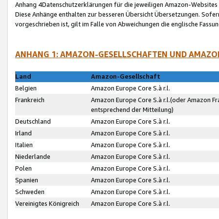
Anhang 4Datenschutzerklärungen für die jeweiligen Amazon-Websites
Diese Anhänge enthalten zur besseren Übersicht Übersetzungen. Sofe
vorgeschrieben ist, gilt im Falle von Abweichungen die englische Fass
ANHANG 1: AMAZON-GESELLSCHAFTEN UND AMAZO
Land
Amazon-Gesellschaft
Belgien
Amazon Europe Core S.à r.l.
Frankreich
Amazon Europe Core S.à r.l.(oder Amazon Fr
entsprechend der Mitteilung)
Deutschland
Amazon Europe Core S.à r.l.
Irland
Amazon Europe Core S.à r.l.
Italien
Amazon Europe Core S.à r.l.
Niederlande
Amazon Europe Core S.à r.l.
Polen
Amazon Europe Core S.à r.l.
Spanien
Amazon Europe Core S.à r.l.
Schweden
Amazon Europe Core S.à r.l.
Vereinigtes Königreich
Amazon Europe Core S.à r.l.