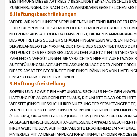
BESTIMMUNG DIESES ARTIKELS 7 BEGRÜNDET EINEN AUSSCHLUSS 
ZUSICHERUNGEN, DIE NACH DEN ANWENDBAREN GESETZLICHEN BE
8.Haftungsbeschränkungen
WEDER WIR NOCH UNSERE VERBUNDENEN UNTERNEHMEN ODER LIZEN
ODER EXEMPLARISCHE SCHÄDEN ODER SCHÄDEN AUFGRUND ENTGANG
NUTZUNGSAUSFALL ODER DATENVERLUST, DIE IM ZUSAMMENHANG MI
DES AUFTRETENS SOLCHER SCHÄDEN HINGEWIESEN WURDEN. FERN
SERVICEANGEBOTEN MAXIMAL DER HÖHE DES GESAMTBETRAGS DER 
ZEITPUNKT DES EREIGNISSES, DAS ZU DEM ZULETZT ENTSTANDENE
ZAHLENDEN VERGÜTUNGEN. SIE VERZICHTEN HIERMIT AUF ETWAIGE 
AUF ERFÜLLUNGSKLAGE, UNTERLASSUNGSKLAGE ODER ANDERE RECHT
DIESES ABSATZES BEGRÜNDET EINE EINSCHRÄNKUNG VON HAFTUNG
EINGESCHRÄNKT WERDEN KÖNNEN.
9.Haftungsfreistellung
SOFERN UND SOWEIT EIN HAFTUNGSAUSSCHLUSS NACH DEN ANWENDB
HAFTUNG FÜR ANGELEGENHEITEN AUS, DIE UNMITTELBAR ODER MITT
WEBSITE (EINSCHLIESSLICH IHRER NUTZUNG DER SERVICEANGEBOTE)
VERPFLICHTEN SICH, UNS, UNSERE VERBUNDENEN UNTERNEHMEN UN
(OFFICERS), ORGANMITGLIEDER (DIRECTORS) UND VERTRETER VON 
AUSLAGEN (EINSCHLIESSLICH ANGEMESSENER ANWALTSGEBÜHREN) FR
IHRER WEBSITE BZW. AUF IHRER WEBSITE ERSCHEINENDEM MATERIAL
MATERIALS MIT ANDEREN APPLIKATIONEN, INHALTEN ODER PROZESSE