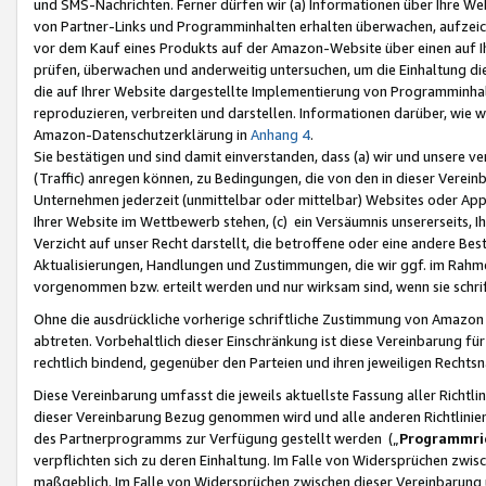
und SMS-Nachrichten. Ferner dürfen wir (a) Informationen über Ihre We
von Partner-Links und Programminhalten erhalten überwachen, aufzei
vor dem Kauf eines Produkts auf der Amazon-Website über einen auf Ih
prüfen, überwachen und anderweitig untersuchen, um die Einhaltung dies
die auf Ihrer Website dargestellte Implementierung von Programminhalt
reproduzieren, verbreiten und darstellen. Informationen darüber, wie w
Amazon-Datenschutzerklärung in
Anhang 4
.
Sie bestätigen und sind damit einverstanden, dass (a) wir und unsere 
(Traffic) anregen können, zu Bedingungen, die von den in dieser Vere
Unternehmen jederzeit (unmittelbar oder mittelbar) Websites oder Appl
Ihrer Website im Wettbewerb stehen, (c) ein Versäumnis unsererseits, I
Verzicht auf unser Recht darstellt, die betroffene oder eine andere B
Aktualisierungen, Handlungen und Zustimmungen, die wir ggf. im Rahme
vorgenommen bzw. erteilt werden und nur wirksam sind, wenn sie schri
Ohne die ausdrückliche vorherige schriftliche Zustimmung von Amazon
abtreten. Vorbehaltlich dieser Einschränkung ist diese Vereinbarung f
rechtlich bindend, gegenüber den Parteien und ihren jeweiligen Rech
Diese Vereinbarung umfasst die jeweils aktuellste Fassung aller Richtli
dieser Vereinbarung Bezug genommen wird und alle anderen Richtlinie
des Partnerprogramms zur Verfügung gestellt werden („
Programmric
verpflichten sich zu deren Einhaltung. Im Falle von Widersprüchen zwi
maßgeblich. Im Falle von Widersprüchen zwischen dieser Vereinbarun