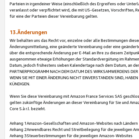
Parteien in irgendeiner Weise (einschließlich des Ergreifens oder Unt
veranlasst oder verpflichtet wird, die mit US-Gesetzen, Vorschriften,
für eine der Parteien dieser Vereinbarung gelten.
13.Änderungen
Wir behalten uns das Recht vor, einzelne oder alle Bestimmungen diese
Änderungsmitteilung, eine geänderte Vereinbarung oder eine geänderte 
über die entsprechende Änderung per E-Mail an Ihre zu diesem Zeitpun
ausgenommen etwaige Erhöhungen der Standardvergütung im Rahmen
Datum, jedoch frühestens sieben Kalendertage nach dem Datum, an de
PARTNERPROGRAMM NACH DEM DATUM DES WIRKSAMWERDENS DER Ä
WENN SIE MIT EINER ÄNDERUNG NICHT EINVERSTANDEN SIND, HABEN S
KÜNDIGEN.
Wenn Sie diese Vereinbarung mit Amazon France Services SAS geschlo
gelten zukünftige Änderungen an dieser Vereinbarung für Sie und Ama
Core S.à r.l. bezieht.
Anhang 1Amazon-Gesellschaften und Amazon-Websites nach Ländern
Anhang 2Anwendbares Recht und Streitbeilegung für die jeweiligen 
Anhang 3Steuerbestimmungen für die jeweiligen Amazon-Websites