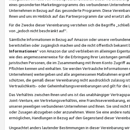
eines gesonderten Marketingprogramms des verbundenen Unternehmens
Unternehmen in Bezug auf das gesonderte Programm. Diese Vereinbarung
Ihnen und uns im Hinblick auf das Partnerprogramm dar und ersetzt al
Für die Zwecke dieser Vereinbarung verstehen sich die Begriffe „schließ
von „jedoch nicht beschränkt auf“.
Sämtliche Informationen in Bezug auf Amazon oder unsere verbunde
bereitstellen oder zugänglich machen und die nicht öffentlich bekannt bz
Informationen
“ von Amazon dar und verbleiben im alleinigen Eigent
wie dies angemessenerweise für die Erbringung Ihrer Leistungen gemäß d
juristischen Personen, die im Zusammenhang mit Ihrem Konto Zugriff au
Pflichten kennen und einhalten. Sie werden Vertrauliche Informationen 
Unternehmen) weitergeben und alle angemessenen Maßnahmen ergreifen
schützen, die gemäß dieser Vereinbarung nicht ausdrücklich zulässig is
Vertraulichkeits- oder Geheimhaltungsvereinbarungen und gilt für die
Das Verhältnis zwischen Ihnen und uns ist das unabhängiger Vertragspa
Joint-Venture, ein Vertretungsverhältnis, eine Franchisevereinbarung, 
unseren jeweiligen verbundenen Unternehmen und Ihnen. Sie sind ni
oder Zusagen abzugeben oder anzunehmen. Wenn Sie eine andere natürli
ermöglichen, Handlungen in Bezug auf den Gegenstand dieser Vereinbar
Ungeachtet anders lautender Bestimmungen in dieser Vereinbarung wird