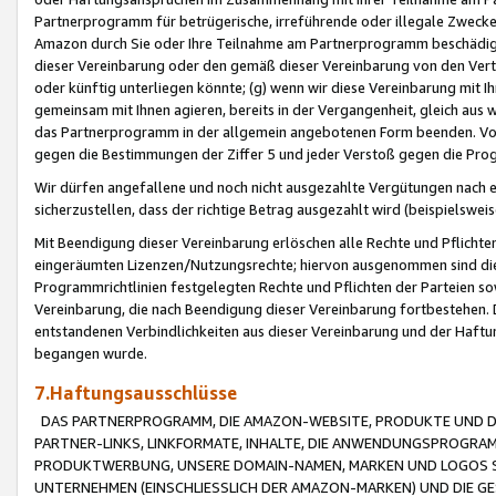
Partnerprogramm für betrügerische, irreführende oder illegale Zwecke
Amazon durch Sie oder Ihre Teilnahme am Partnerprogramm beschädig
dieser Vereinbarung oder den gemäß dieser Vereinbarung von den Vertr
oder künftig unterliegen könnte; (g) wenn wir diese Vereinbarung mit I
gemeinsam mit Ihnen agieren, bereits in der Vergangenheit, gleich aus
das Partnerprogramm in der allgemein angebotenen Form beenden. Vors
gegen die Bestimmungen der Ziffer 5 und jeder Verstoß gegen die Prog
Wir dürfen angefallene und noch nicht ausgezahlte Vergütungen nach 
sicherzustellen, dass der richtige Betrag ausgezahlt wird (beispielsw
Mit Beendigung dieser Vereinbarung erlöschen alle Rechte und Pflichte
eingeräumten Lizenzen/Nutzungsrechte; hiervon ausgenommen sind die in 
Programmrichtlinien festgelegten Rechte und Pflichten der Parteien sow
Vereinbarung, die nach Beendigung dieser Vereinbarung fortbestehen. D
entstandenen Verbindlichkeiten aus dieser Vereinbarung und der Haft
begangen wurde.
7.Haftungsausschlüsse
DAS PARTNERPROGRAMM, DIE AMAZON-WEBSITE, PRODUKTE UND DI
PARTNER-LINKS, LINKFORMATE, INHALTE, DIE ANWENDUNGSPROGR
PRODUKTWERBUNG, UNSERE DOMAIN-NAMEN, MARKEN UND LOGOS S
UNTERNEHMEN (EINSCHLIESSLICH DER AMAZON-MARKEN) UND DIE GE