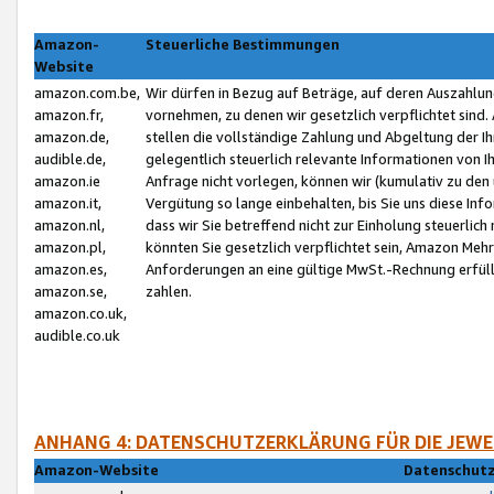
Amazon-
Steuerliche Bestimmungen
Website
amazon.com.be,
Wir dürfen in Bezug auf Beträge, auf deren Auszahlun
amazon.fr,
vornehmen, zu denen wir gesetzlich verpflichtet sind
amazon.de,
stellen die vollständige Zahlung und Abgeltung der 
audible.de,
gelegentlich steuerlich relevante Informationen von I
amazon.ie
Anfrage nicht vorlegen, können wir (kumulativ zu de
amazon.it,
Vergütung so lange einbehalten, bis Sie uns diese Inf
amazon.nl,
dass wir Sie betreffend nicht zur Einholung steuerlich 
amazon.pl,
könnten Sie gesetzlich verpflichtet sein, Amazon Meh
amazon.es,
Anforderungen an eine gültige MwSt.-Rechnung erfüllt
amazon.se,
zahlen.
amazon.co.uk,
audible.co.uk
ANHANG 4: DATENSCHUTZERKLÄRUNG FÜR DIE JEWE
Amazon-Website
Datenschutz