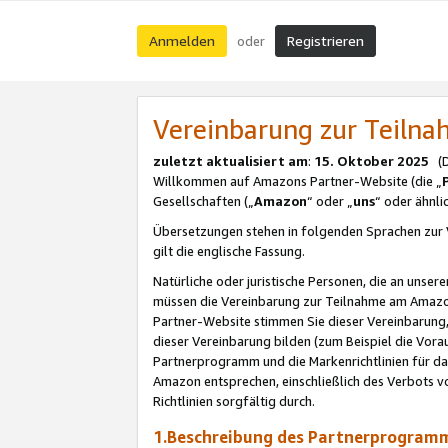
Anmelden
Registrieren
oder
Vereinbarung zur Teil
zuletzt aktualisiert am
:
15. Oktober 2025
(De
Willkommen auf Amazons Partner-Website (die „
Gesellschaften („
Amazon
“ oder „
uns
“ oder ähnl
Übersetzungen stehen in folgenden Sprachen zur 
gilt die englische Fassung.
Natürliche oder juristische Personen, die an uns
müssen die Vereinbarung zur Teilnahme am Amaz
Partner-Website stimmen Sie dieser Vereinbarung,
dieser Vereinbarung bilden (zum Beispiel die Vo
Partnerprogramm und die Markenrichtlinien für da
Amazon entsprechen, einschließlich des Verbots vo
Richtlinien sorgfältig durch.
1.Beschreibung des Partnerprogra