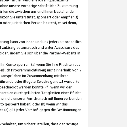
ohne unsere vorherige schriftliche Zustimmung
ürfen die zwischen uns und Ihnen bestehende
mazon Sie unterstützt, sponsert oder empfiehlt)
oder juristischen Person besteht, es sei denn,
arung kann von Ihnen und uns jederzeit ordentlich
t zulässig automatisch und unter Ausschluss des
gen, indem Sie sich über die Partner-Website in
hr Konto sperren: (a) wenn Sie Ihre Pflichten aus
eßlich Programmrichtlinien) nicht innerhalb von 7
ngsansprüchen im Zusammenhang mit Ihrer
ührende oder illegale Zwecke genutzt wurde; (e)
eschädigt werden könnte; (f) wenn wir der
rteien durchgeführten Tätigkeiten einer Pflicht
nen, die unserer Ansicht nach mit Ihnen verbunden
nto gesperrt haben) oder (h) wenn wir das
 (a) gilt jeder Verstoß gegen die Bestimmungen
ehalten, um sicherzustellen, dass der richtige