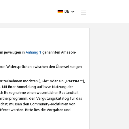
DE
en jeweiligen in
Anhang 1
genannten Amazon-
e von Widersprüchen zwischen den Übersetzungen
er teilnehmen möchten („
Sie
“ oder ein „
Partner
“),
. Mit Ihrer Anmeldung auf bzw. Nutzung der
durch Bezugnahme einen wesentlichen Bestandteil
 Partnerprogramm, den Vergütungskatalog für das
ichst, müssen den Community-Richtlinien von
fernt werden. Bitte lies die Vorgaben und