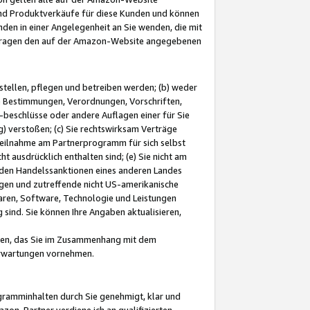
und Produktverkäufe für diese Kunden und können
nden in einer Angelegenheit an Sie wenden, die mit
e-Fragen den auf der Amazon-Website angegebenen
stellen, pflegen und betreiben werden; (b) weder
e Bestimmungen, Verordnungen, Vorschriften,
-beschlüsse oder andere Auflagen einer für Sie
 verstoßen; (c) Sie rechtswirksam Verträge
r Teilnahme am Partnerprogramm für sich selbst
t ausdrücklich enthalten sind; (e) Sie nicht am
den Handelssanktionen eines anderen Landes
gen und zutreffende nicht US-amerikanische
ren, Software, Technologie und Leistungen
sind. Sie können Ihre Angaben aktualisieren,
men, das Sie im Zusammenhang mit dem
 Erwartungen vornehmen.
ogramminhalten durch Sie genehmigt, klar und
zon-Partner verdiene ich an qualifizierten