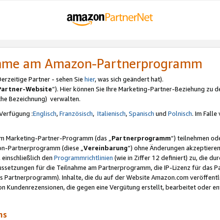
nahme am Amazon-Partnerprogramm
rzeitige Partner - sehen Sie
hier
, was sich geändert hat).
Partner-Website
“). Hier können Sie Ihre Marketing-Partner-Beziehung zu d
iche Bezeichnung) verwalten.
Verfügung :
Englisch
,
Französisch
,
Italienisch
,
Spanisch
und
Polnisch
. Im Fall
erem Marketing-Partner-Programm (das „
Partnerprogramm
“) teilnehmen od
on-Partnerprogramm (diese „
Vereinbarung
“) ohne Änderungen akzeptieren
 einschließlich den
Programmrichtlinien
(wie in Ziffer 12 definiert) zu, die 
raussetzungen für die Teilnahme am Partnerprogramm, die IP-Lizenz für das
s Partnerprogramm). Inhalte, die du auf der Website Amazon.com veröffentl
n Kundenrezensionen, die gegen eine Vergütung erstellt, bearbeitet oder ent
mms