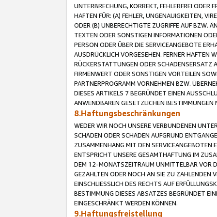
UNTERBRECHUNG, KORREKT, FEHLERFREI ODER 
HAFTEN FÜR: (A) FEHLER, UNGENAUIGKEITEN, 
ODER (B) UNBERECHTIGTE ZUGRIFFE AUF BZW. 
TEXTEN ODER SONSTIGEN INFORMATIONEN ODER 
PERSON ODER ÜBER DIE SERVICEANGEBOTE ERHA
AUSDRÜCKLICH VORGESEHEN. FERNER HAFTEN 
RÜCKERSTATTUNGEN ODER SCHADENSERSATZ AU
FIRMENWERT ODER SONSTIGEN VORTEILEN SOWIE
PARTNERPROGRAMM VORNEHMEN BZW. ÜBERNEHM
DIESES ARTIKELS 7 BEGRÜNDET EINEN AUSSCH
ANWENDBAREN GESETZLICHEN BESTIMMUNGEN 
8.Haftungsbeschränkungen
WEDER WIR NOCH UNSERE VERBUNDENEN UNTERN
SCHÄDEN ODER SCHÄDEN AUFGRUND ENTGANGENE
ZUSAMMENHANG MIT DEN SERVICEANGEBOTEN EN
ENTSPRICHT UNSERE GESAMTHAFTUNG IM ZUSAM
DEM 12-MONATSZEITRAUM UNMITTELBAR VOR DE
GEZAHLTEN ODER NOCH AN SIE ZU ZAHLENDEN V
EINSCHLIESSLICH DES RECHTS AUF ERFÜLLUNGS
BESTIMMUNG DIESES ABSATZES BEGRÜNDET EI
EINGESCHRÄNKT WERDEN KÖNNEN.
9.Haftungsfreistellung