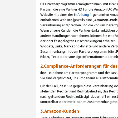
Das Partnerprogramm ermöglicht Ihnen, mit Ihrer W
Partner, die eine Partner-ID für die Amazon UK W
Website mit einer der in
Anhang 1
genannten Amazon
enthaltenen Website (jeweils eine „
Amazon-Webs
Vereinbarung entsprechen und die von uns bereitg
Wenn unsere Kunden die Partner-Links anklicken 
andere Handlungen vornehmen, können Sie eine Ver
der dort festgelegten Einschränkungen) erhalten. 
Widgets, Links, Marketing-Inhalte und andere Ver
Zusammenhang mit dem Partnerprogramm (die „
Bilder, Texte oder sonstige Informationen oder In
2.Compliance-Anforderungen für d
Ihre Teilnahme am Partnerprogramm und der Bezug 
Sie sind verpflichtet, uns umgehend alle Informat
Für den Fall, dass Sie gegen diese Vereinbarung 
stehenden Rechten und Rechtsbehelfen, das Recht
nach geltendem Recht zulässig) dauerhaft einzus
unmittelbar oder mittelbar im Zusammenhang mit
3.Amazon-Kunden
Ihre Teilnahme am Partnerprogramm führt nicht d