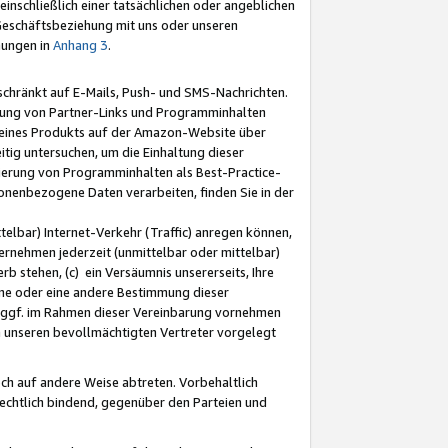
nschließlich einer tatsächlichen oder angeblichen
Geschäftsbeziehung mit uns oder unseren
mungen in
Anhang 3
.
schränkt auf E-Mails, Push- und SMS-Nachrichten.
ellung von Partner-Links und Programminhalten
 eines Produkts auf der Amazon-Website über
tig untersuchen, um die Einhaltung dieser
ntierung von Programminhalten als Best-Practice-
sonenbezogene Daten verarbeiten, finden Sie in der
telbar) Internet-Verkehr (Traffic) anregen können,
rnehmen jederzeit (unmittelbar oder mittelbar)
b stehen, (c) ein Versäumnis unsererseits, Ihre
fene oder eine andere Bestimmung dieser
r ggf. im Rahmen dieser Vereinbarung vornehmen
ch unseren bevollmächtigten Vertreter vorgelegt
ch auf andere Weise abtreten. Vorbehaltlich
rechtlich bindend, gegenüber den Parteien und