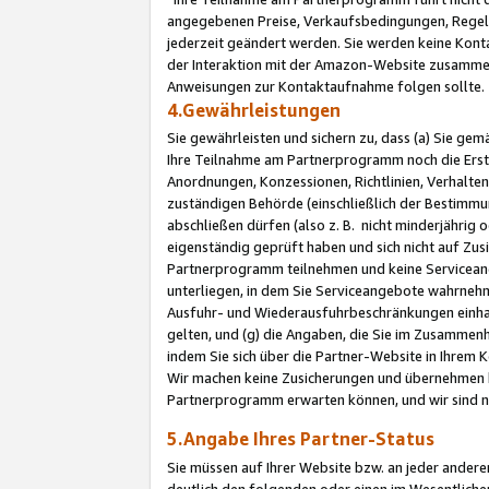
angegebenen Preise, Verkaufsbedingungen, Regeln
jederzeit geändert werden. Sie werden keine Konta
der Interaktion mit der Amazon-Website zusamme
Anweisungen zur Kontaktaufnahme folgen sollte.
4.Gewährleistungen
Sie gewährleisten und sichern zu, dass (a) Sie g
Ihre Teilnahme am Partnerprogramm noch die Erst
Anordnungen, Konzessionen, Richtlinien, Verhalten
zuständigen Behörde (einschließlich der Bestimmu
abschließen dürfen (also z. B. nicht minderjährig
eigenständig geprüft haben und sich nicht auf Zusi
Partnerprogramm teilnehmen und keine Servicean
unterliegen, in dem Sie Serviceangebote wahrneh
Ausfuhr- und Wiederausfuhrbeschränkungen einhal
gelten, und (g) die Angaben, die Sie im Zusammen
indem Sie sich über die Partner-Website in Ihrem
Wir machen keine Zusicherungen und übernehmen 
Partnerprogramm erwarten können, und wir sind n
5.Angabe Ihres Partner-Status
Sie müssen auf Ihrer Website bzw. an jeder ander
deutlich den folgenden oder einen im Wesentlichen