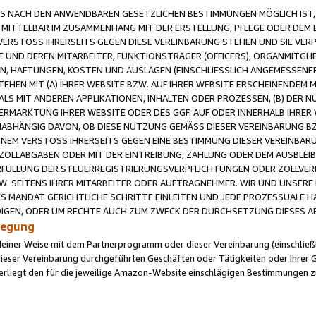
 NACH DEN ANWENDBAREN GESETZLICHEN BESTIMMUNGEN MÖGLICH IST, S
MITTELBAR IM ZUSAMMENHANG MIT DER ERSTELLUNG, PFLEGE ODER DEM BE
ERSTOSS IHRERSEITS GEGEN DIESE VEREINBARUNG STEHEN UND SIE VERP
UND DEREN MITARBEITER, FUNKTIONSTRÄGER (OFFICERS), ORGANMITGLI
N, HAFTUNGEN, KOSTEN UND AUSLAGEN (EINSCHLIESSLICH ANGEMESSENE
HEN MIT (A) IHRER WEBSITE BZW. AUF IHRER WEBSITE ERSCHEINENDEM M
LS MIT ANDEREN APPLIKATIONEN, INHALTEN ODER PROZESSEN, (B) DER 
RMARKTUNG IHRER WEBSITE ODER DES GGF. AUF ODER INNERHALB IHRER W
ABHÄNGIG DAVON, OB DIESE NUTZUNG GEMÄSS DIESER VEREINBARUNG B
EINEM VERSTOSS IHRERSEITS GEGEN EINE BESTIMMUNG DIESER VEREINBARU
D ZOLLABGABEN ODER MIT DER EINTREIBUNG, ZAHLUNG ODER DEM AUSBLEI
FÜLLUNG DER STEUERREGISTRIERUNGSVERPFLICHTUNGEN ODER ZOLLVERPF
W. SEITENS IHRER MITARBEITER ODER AUFTRAGNEHMER. WIR UND UNSERE
ES MANDAT GERICHTLICHE SCHRITTE EINLEITEN UND JEDE PROZESSUALE 
GEN, ODER UM RECHTE AUCH ZUM ZWECK DER DURCHSETZUNG DIESES AR
ilegung
endeiner Weise mit dem Partnerprogramm oder dieser Vereinbarung (einschließl
ieser Vereinbarung durchgeführten Geschäften oder Tätigkeiten oder Ihrer 
iegt den für die jeweilige Amazon-Website einschlägigen Bestimmungen z