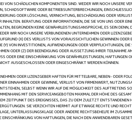
FREI VON SCHÄDLICHEN KOMPONENTEN SIND. WEDER WIR NOCH UNSERE 
VIREN, SCHADSOFTWARE ODER BETRIEBSUNTERBRECHUNGEN, EINSCHLIESSL
ÄNDERUNG ODER LÖSCHUNG, VERNICHTUNG, BESCHÄDIGUNG ODER VERLUST 
INHALTEN. BERATUNG ODER INFORMATIONEN, DIE SIE VON UNS ODER EIN
LTEN, BEGRÜNDEN KEINE GEWÄHRLEISTUNGSANSPRÜCHE, ES SEIN DENN, DI
WEDER WIR NOCH UNSERE VERBUNDENEN UNTERNEHMEN ODER LIZENZGEBE
FGRUND (X) DES VERLUSTS VON VORAUSSICHTLICHEN GEWINNEN ODER 
 (Y) VON INVESTITIONEN, AUFWENDUNGEN ODER VERPFLICHTUNGEN, DIE 
EN ODER (Z) DER BEENDIGUNG ODER AUSSETZUNG IHRER TEILNAHME A
LUSS ODER EINE EINSCHRÄNKUNG VON GEWÄHRLEISTUNGEN, HAFTUNGEN O
NICHT AUSGESCHLOSSEN ODER EINGESCHRÄNKT WERDEN KÖNNEN.
EHMEN ODER LIZENZGEBER HAFTEN FÜR MITTELBARE, NEBEN- ODER FOL
R EINNAHMEN ODER GEWINNE, VERLUST VON FIRMENWERT, NUTZUNGSAU
TSTEHEN, SELBST WENN WIR AUF DIE MÖGLICHKEIT DES AUFTRETENS S
MENHANG MIT DEN SERVICEANGEBOTEN MAXIMAL DER HÖHE DES GESAMT
M ZEITPUNKT DES EREIGNISSES, DAS ZU DEM ZULETZT ENTSTANDENEN 
ERGÜTUNGEN. SIE VERZICHTEN HIERMIT AUF ETWAIGE RECHTE UND RECHT
KLAGE, UNTERLASSUNGSKLAGE ODER ANDERE RECHTSBEHELFE IM ZUSAMME
NE EINSCHRÄNKUNG VON HAFTUNGEN, DIE NACH DEN ANWENDBAREN GESE