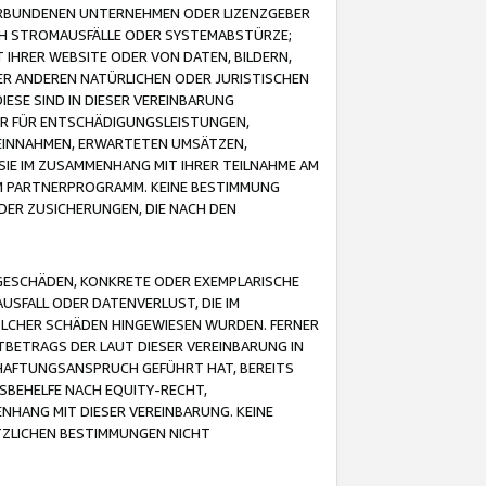
VERBUNDENEN UNTERNEHMEN ODER LIZENZGEBER
ICH STROMAUSFÄLLE ODER SYSTEMABSTÜRZE;
IHRER WEBSITE ODER VON DATEN, BILDERN,
ER ANDEREN NATÜRLICHEN ODER JURISTISCHEN
ESE SIND IN DIESER VEREINBARUNG
R FÜR ENTSCHÄDIGUNGSLEISTUNGEN,
EINNAHMEN, ERWARTETEN UMSÄTZEN,
SIE IM ZUSAMMENHANG MIT IHRER TEILNAHME AM
M PARTNERPROGRAMM. KEINE BESTIMMUNG
DER ZUSICHERUNGEN, DIE NACH DEN
GESCHÄDEN, KONKRETE ODER EXEMPLARISCHE
SFALL ODER DATENVERLUST, DIE IM
OLCHER SCHÄDEN HINGEWIESEN WURDEN. FERNER
BETRAGS DER LAUT DIESER VEREINBARUNG IN
HAFTUNGSANSPRUCH GEFÜHRT HAT, BEREITS
SBEHELFE NACH EQUITY-RECHT,
NHANG MIT DIESER VEREINBARUNG. KEINE
TZLICHEN BESTIMMUNGEN NICHT