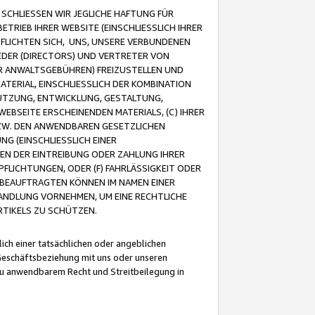
CHLIESSEN WIR JEGLICHE HAFTUNG FÜR
TRIEB IHRER WEBSITE (EINSCHLIESSLICH IHRER
FLICHTEN SICH, UNS, UNSERE VERBUNDENEN
EDER (DIRECTORS) UND VERTRETER VON
R ANWALTSGEBÜHREN) FREIZUSTELLEN UND
ATERIAL, EINSCHLIESSLICH DER KOMBINATION
NUTZUNG, ENTWICKLUNG, GESTALTUNG,
EBSEITE ERSCHEINENDEN MATERIALS, (C) IHRER
ZW. DEN ANWENDBAREN GESETZLICHEN
NG (EINSCHLIESSLICH EINER
BEN DER EINTREIBUNG ODER ZAHLUNG IHRER
LICHTUNGEN, ODER (F) FAHRLÄSSIGKEIT ODER
 BEAUFTRAGTEN KÖNNEN IM NAMEN EINER
HANDLUNG VORNEHMEN, UM EINE RECHTLICHE
TIKELS ZU SCHÜTZEN.
ich einer tatsächlichen oder angeblichen
Geschäftsbeziehung mit uns oder unseren
u anwendbarem Recht und Streitbeilegung in