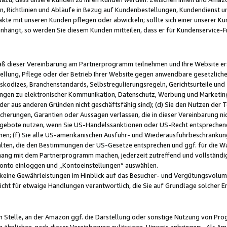
, Richtlinien und Abläufe in Bezug auf Kundenbestellungen, Kundendienst 
kte mit unseren Kunden pflegen oder abwickeln; sollte sich einer unserer Ku
nhängt, so werden Sie diesem Kunden mitteilen, dass er für Kundenservic
emäß dieser Vereinbarung am Partnerprogramm teilnehmen und Ihre Website er
ellung, Pflege oder der Betrieb Ihrer Website gegen anwendbare gesetzlich
skodizes, Branchenstandards, Selbstregulierungsregeln, Gerichtsurteile und 
ngen zu elektronischer Kommunikation, Datenschutz, Werbung und Marketing)
 oder aus anderen Gründen nicht geschäftsfähig sind); (d) Sie den Nutzen de
cherungen, Garantien oder Aussagen verlassen, die in dieser Vereinbarung nich
gebote nutzen, wenn Sie US-Handelssanktionen oder US-Recht entsprechen
men; (f) Sie alle US-amerikanischen Ausfuhr- und Wiederausfuhrbeschränkun
ten, die den Bestimmungen der US-Gesetze entsprechen und ggf. für die Wa
hang mit dem Partnerprogramm machen, jederzeit zutreffend und vollständig 
 Konto einloggen und „Kontoeinstellungen“ auswählen.
keine Gewährleistungen im Hinblick auf das Besucher- und Vergütungsvolu
icht für etwaige Handlungen verantwortlich, die Sie auf Grundlage solcher
en Stelle, an der Amazon ggf. die Darstellung oder sonstige Nutzung von Pr
 ähnlichen, nach dieser Vereinbarung zulässigen, Hinweis anbringen: „Als Ama