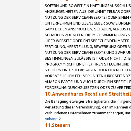
SOFERN UND SOWEIT EIN HAFTUNGSAUSSCHLUSS
ANGELEGENHEITEN AUS, DIE UNMITTELBAR ODER 
NUTZUNG DER SERVICEANGEBOTE) ODER EINEM V
UNTERNEHMEN UND LIZENZGEBER SOWIE UNSERE 
SÄMTLICHEN ANSPRÜCHEN, SCHÄDEN, VERLUSTE
SCHADLOS ZUHALTEN, DIE IM ZUSAMMENHANG STE
IHRER WEBSITE ODER ENTSPRECHENDEN MATERIA
FERTIGUNG, HERSTELLUNG, BEWERBUNG ODER VE
NUTZUNG DER SERVICEANGEBOTE UND ZWAR UN
BESTIMMUNGEN ZULÄSSIG IST ODER NICHT, (D) 
PROGRAMMRICHTLINIE), (E) IHREN STEUERN UN
STEUERN UND ZOLLABGABEN ODER DER NICHTER
VORSÄTZLICHEM FEHLVERHALTEN IHRERSEITS BZ
AMAZON PARTEI UND AUCH DURCH EIN SPEZIELL
FORDERUNG DURCHZUSETZEN ODER ZU VERTEIDI
10.Anwendbares Recht und Streitbe
Die Beilegung etwaiger Streitigkeiten, die in irg
Verletzung dieser Vereinbarung), den im Rahmen d
verbundenen Unternehmen zusammenhängen, unterl
Anhang 2
.
11.Steuern