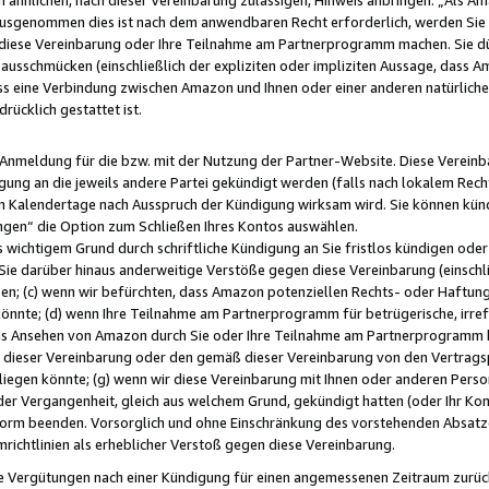
usgenommen dies ist nach dem anwendbaren Recht erforderlich, werden Sie 
f diese Vereinbarung oder Ihre Teilnahme am Partnerprogramm machen. Sie d
usschmücken (einschließlich der expliziten oder impliziten Aussage, dass A
 eine Verbindung zwischen Amazon und Ihnen oder einer anderen natürlichen 
rücklich gestattet ist.
r Anmeldung für die bzw. mit der Nutzung der Partner-Website. Diese Vereinb
gung an die jeweils andere Partei gekündigt werden (falls nach lokalem Rech
n Kalendertage nach Ausspruch der Kündigung wirksam wird. Sie können kündi
ngen“ die Option zum Schließen Ihres Kontos auswählen.
 wichtigem Grund durch schriftliche Kündigung an Sie fristlos kündigen oder I
 Sie darüber hinaus anderweitige Verstöße gegen diese Vereinbarung (einschli
ben; (c) wenn wir befürchten, dass Amazon potenziellen Rechts- oder Haftu
nnte; (d) wenn Ihre Teilnahme am Partnerprogramm für betrügerische, irref
das Ansehen von Amazon durch Sie oder Ihre Teilnahme am Partnerprogramm b
ieser Vereinbarung oder den gemäß dieser Vereinbarung von den Vertragspa
liegen könnte; (g) wenn wir diese Vereinbarung mit Ihnen oder anderen Perso
 der Vergangenheit, gleich aus welchem Grund, gekündigt hatten (oder Ihr Ko
rm beenden. Vorsorglich und ohne Einschränkung des vorstehenden Absatzes
richtlinien als erheblicher Verstoß gegen diese Vereinbarung.
e Vergütungen nach einer Kündigung für einen angemessenen Zeitraum zurückb