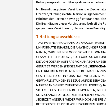
Betrag ausgezahlt wird (beispielsweise um etwai
Mit Beendigung dieser Vereinbarung erlöschen alle
Lizenzen/Nutzungsrechte; hiervon ausgenommen sind
Pflichten der Parteien sowie ggf. entstandene, ab
Die Beendigung dieser Vereinbarung befreit die P
gegen diese Vereinbarung, der vor deren Beendi
7.Haftungsausschlüsse
DAS PARTNERPROGRAMM, DIE AMAZON-WEBSITE,
LINKFORMATE, INHALTE, DIE ANWENDUNGSPRO
NAMEN, MARKEN UND LOGOS SOWIE DIE DOMAIN
GESAMTE TECHNOLOGIE, SOFTWARE SOWIE FUNKT
DIE VON ODER IM AUFTRAG VON AMAZON, UNS
GENUTZT WERDEN (INSGESAMT DIE „
SERVICEA
UNTERNEHMEN ODER LIZENZGEBER MACHEN ZUSI
GESETZLICH ODER IN SONSTIGER WEISE, IN BE
GEWÄHRLEISTUNGEN IN BEZUG AUF DIE SERVICE
MARKTGÄNGIGKEIT, ZUFRIEDENSTELLENDER QUA
SICH AUS GESETZLICHEN BESTIMMUNGEN, GEPFL
SERVICEANGEBOT JEDERZEIT BEENDEN BZW. DIE
JEDERZEIT ÄNDERN. WEDER WIR NOCH UNSERE 
BEREITGESTELLT ODER WIE BESCHRIEBEN DURC