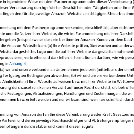
e in irgendeiner Weise mit dem Partnerprogramm oder dieser Vereinbarung (ei
ieser Vereinbarung durchgeführten Geschäften oder Tätigkeiten oder Ihrer 
liegen den für die jeweilige Amazon-Website einschlägigen Steuerbestim
mmenhang mit dem Partnerprogramm versenden, einschließlich, aber nicht be
site und die Nutzer Ihrer Website, die wir im Zusammenhang mit Ihrer Darst
itergeben (beispielsweise dass ein bestimmter Amazon-Kunde vor dem Kauf
uf die Amazon-Website kam, (b) Ihre Website prüfen, überwachen und anderwei
r Website dargestelltes Logo und die auf Ihrer Website dargestellte Impleme
reproduzieren, verbreiten und darstellen. Informationen darüber, wie wir per
ng in
Anhang 4
.
 (a) wir und unsere verbundenen Unternehmen jederzeit (mittelbar oder unmit
ng festgelegten Bedingungen abweichen, (b) wir und unsere verbundenen Unte
 Ähnlichkeit mit Ihrer Website aufweisen bzw. mit Ihrer Website im Wettbewer
barung durchzusetzen, keinen Verzicht auf unser Recht darstellt, die betrof
liche Festlegungen, Aktualisierungen, Handlungen und Zustimmungen, die wi
enommen bzw. erteilt werden und nur wirksam sind, wenn sie schriftlich dur
stimmung von Amazon dürfen Sie diese Vereinbarung weder Kraft Gesetzes no
die Parteien und deren jeweilige Rechtsnachfolger und Abtretungsempfänger 
ngsempfängern durchsetzbar und kommt diesen zugute.