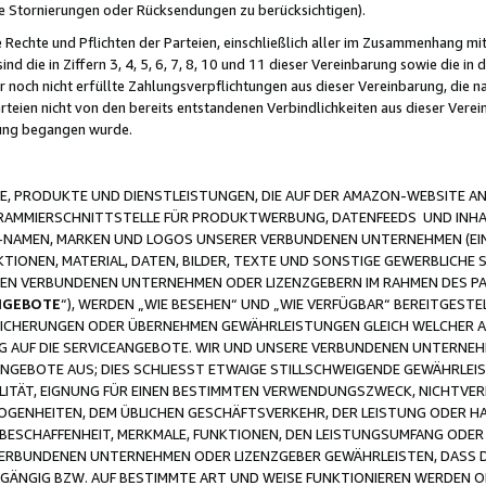
ge Stornierungen oder Rücksendungen zu berücksichtigen).
 Rechte und Pflichten der Parteien, einschließlich aller im Zusammenhang m
 die in Ziffern 3, 4, 5, 6, 7, 8, 10 und 11 dieser Vereinbarung sowie die in
er noch nicht erfüllte Zahlungsverpflichtungen aus dieser Vereinbarung, die
arteien nicht von den bereits entstandenen Verbindlichkeiten aus dieser Ver
gung begangen wurde.
 PRODUKTE UND DIENSTLEISTUNGEN, DIE AUF DER AMAZON-WEBSITE AN
GRAMMIERSCHNITTSTELLE FÜR PRODUKTWERBUNG, DATENFEEDS UND INH
-NAMEN, MARKEN UND LOGOS UNSERER VERBUNDENEN UNTERNEHMEN (EIN
IONEN, MATERIAL, DATEN, BILDER, TEXTE UND SONSTIGE GEWERBLICHE 
EREN VERBUNDENEN UNTERNEHMEN ODER LIZENZGEBERN IM RAHMEN DES 
NGEBOTE
“), WERDEN „WIE BESEHEN“ UND „WIE VERFÜGBAR“ BEREITGEST
CHERUNGEN ODER ÜBERNEHMEN GEWÄHRLEISTUNGEN GLEICH WELCHER AR
ZUG AUF DIE SERVICEANGEBOTE. WIR UND UNSERE VERBUNDENEN UNTERNEH
ANGEBOTE AUS; DIES SCHLIESST ETWAIGE STILLSCHWEIGENDE GEWÄHRLE
LITÄT, EIGNUNG FÜR EINEN BESTIMMTEN VERWENDUNGSZWECK, NICHTVER
OGENHEITEN, DEM ÜBLICHEN GESCHÄFTSVERKEHR, DER LEISTUNG ODER H
 BESCHAFFENHEIT, MERKMALE, FUNKTIONEN, DEN LEISTUNGSUMFANG ODER
VERBUNDENEN UNTERNEHMEN ODER LIZENZGEBER GEWÄHRLEISTEN, DASS D
HGÄNGIG BZW. AUF BESTIMMTE ART UND WEISE FUNKTIONIEREN WERDEN 