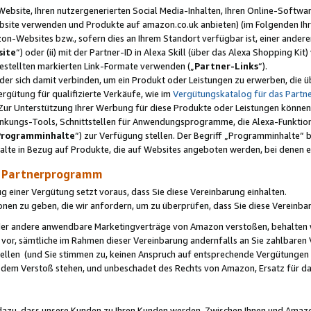
ebsite, Ihren nutzergenerierten Social Media-Inhalten, Ihren Online-Softwar
ebsite verwenden und Produkte auf amazon.co.uk anbieten) (im Folgenden Ihr
-Websites bzw., sofern dies an Ihrem Standort verfügbar ist, einer ander
ite
“) oder (ii) mit der Partner-ID in Alexa Skill (über das Alexa Shopping Ki
estellten markierten Link-Formate verwenden („
Partner-Links
“).
oder sich damit verbinden, um ein Produkt oder Leistungen zu erwerben, di
gütung für qualifizierte Verkäufe, wie im
Vergütungskatalog für das Part
Zur Unterstützung Ihrer Werbung für diese Produkte oder Leistungen können w
linkungs-Tools, Schnittstellen für Anwendungsprogramme, die Alexa-Funktion
Programminhalte
“) zur Verfügung stellen. Der Begriff „Programminhalte“ be
halte in Bezug auf Produkte, die auf Websites angeboten werden, bei denen 
as Partnerprogramm
einer Vergütung setzt voraus, dass Sie diese Vereinbarung einhalten.
ionen zu geben, die wir anfordern, um zu überprüfen, dass Sie diese Vereinba
oder andere anwendbare Marketingverträge von Amazon verstoßen, behalten w
 vor, sämtliche im Rahmen dieser Vereinbarung andernfalls an Sie zahlbare
tellen (und Sie stimmen zu, keinen Anspruch auf entsprechende Vergütungen
 dem Verstoß stehen, und unbeschadet des Rechts von Amazon, Ersatz für 
azu, dass unsere Kunden zu Ihren Kunden werden. Zwischen Ihnen und Amaz