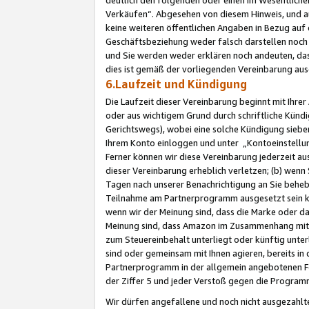
Verkäufen“. Abgesehen von diesem Hinweis, und a
keine weiteren öffentlichen Angaben in Bezug au
Geschäftsbeziehung weder falsch darstellen noch a
und Sie werden weder erklären noch andeuten, dass
dies ist gemäß der vorliegenden Vereinbarung ausd
6.Laufzeit und Kündigung
Die Laufzeit dieser Vereinbarung beginnt mit Ihre
oder aus wichtigem Grund durch schriftliche Kündi
Gerichtswegs), wobei eine solche Kündigung siebe
Ihrem Konto einloggen und unter „Kontoeinstellu
Ferner können wir diese Vereinbarung jederzeit aus
dieser Vereinbarung erheblich verletzen; (b) wenn
Tagen nach unserer Benachrichtigung an Sie behe
Teilnahme am Partnerprogramm ausgesetzt sein kö
wenn wir der Meinung sind, dass die Marke oder 
Meinung sind, dass Amazon im Zusammenhang mit d
zum Steuereinbehalt unterliegt oder künftig unter
sind oder gemeinsam mit Ihnen agieren, bereits in
Partnerprogramm in der allgemein angebotenen Fo
der Ziffer 5 und jeder Verstoß gegen die Programm
Wir dürfen angefallene und noch nicht ausgezahlt