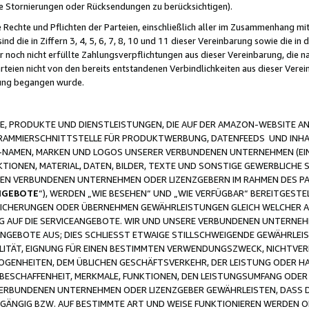
ge Stornierungen oder Rücksendungen zu berücksichtigen).
 Rechte und Pflichten der Parteien, einschließlich aller im Zusammenhang m
 die in Ziffern 3, 4, 5, 6, 7, 8, 10 und 11 dieser Vereinbarung sowie die in
er noch nicht erfüllte Zahlungsverpflichtungen aus dieser Vereinbarung, die
arteien nicht von den bereits entstandenen Verbindlichkeiten aus dieser Ver
gung begangen wurde.
 PRODUKTE UND DIENSTLEISTUNGEN, DIE AUF DER AMAZON-WEBSITE AN
GRAMMIERSCHNITTSTELLE FÜR PRODUKTWERBUNG, DATENFEEDS UND INH
-NAMEN, MARKEN UND LOGOS UNSERER VERBUNDENEN UNTERNEHMEN (EIN
IONEN, MATERIAL, DATEN, BILDER, TEXTE UND SONSTIGE GEWERBLICHE 
EREN VERBUNDENEN UNTERNEHMEN ODER LIZENZGEBERN IM RAHMEN DES 
NGEBOTE
“), WERDEN „WIE BESEHEN“ UND „WIE VERFÜGBAR“ BEREITGEST
CHERUNGEN ODER ÜBERNEHMEN GEWÄHRLEISTUNGEN GLEICH WELCHER AR
ZUG AUF DIE SERVICEANGEBOTE. WIR UND UNSERE VERBUNDENEN UNTERNEH
ANGEBOTE AUS; DIES SCHLIESST ETWAIGE STILLSCHWEIGENDE GEWÄHRLE
LITÄT, EIGNUNG FÜR EINEN BESTIMMTEN VERWENDUNGSZWECK, NICHTVER
OGENHEITEN, DEM ÜBLICHEN GESCHÄFTSVERKEHR, DER LEISTUNG ODER H
 BESCHAFFENHEIT, MERKMALE, FUNKTIONEN, DEN LEISTUNGSUMFANG ODER
VERBUNDENEN UNTERNEHMEN ODER LIZENZGEBER GEWÄHRLEISTEN, DASS D
HGÄNGIG BZW. AUF BESTIMMTE ART UND WEISE FUNKTIONIEREN WERDEN 