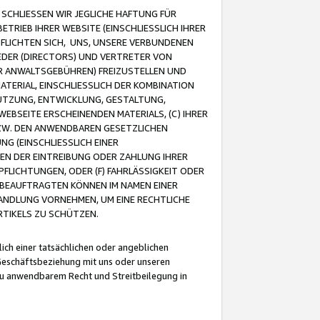
CHLIESSEN WIR JEGLICHE HAFTUNG FÜR
TRIEB IHRER WEBSITE (EINSCHLIESSLICH IHRER
FLICHTEN SICH, UNS, UNSERE VERBUNDENEN
EDER (DIRECTORS) UND VERTRETER VON
R ANWALTSGEBÜHREN) FREIZUSTELLEN UND
ATERIAL, EINSCHLIESSLICH DER KOMBINATION
NUTZUNG, ENTWICKLUNG, GESTALTUNG,
EBSEITE ERSCHEINENDEN MATERIALS, (C) IHRER
ZW. DEN ANWENDBAREN GESETZLICHEN
NG (EINSCHLIESSLICH EINER
BEN DER EINTREIBUNG ODER ZAHLUNG IHRER
LICHTUNGEN, ODER (F) FAHRLÄSSIGKEIT ODER
 BEAUFTRAGTEN KÖNNEN IM NAMEN EINER
HANDLUNG VORNEHMEN, UM EINE RECHTLICHE
TIKELS ZU SCHÜTZEN.
ich einer tatsächlichen oder angeblichen
Geschäftsbeziehung mit uns oder unseren
u anwendbarem Recht und Streitbeilegung in