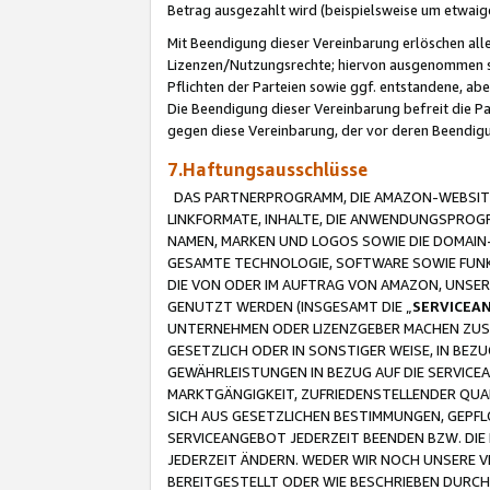
Betrag ausgezahlt wird (beispielsweise um etwai
Mit Beendigung dieser Vereinbarung erlöschen alle
Lizenzen/Nutzungsrechte; hiervon ausgenommen sind
Pflichten der Parteien sowie ggf. entstandene, ab
Die Beendigung dieser Vereinbarung befreit die P
gegen diese Vereinbarung, der vor deren Beendi
7.Haftungsausschlüsse
DAS PARTNERPROGRAMM, DIE AMAZON-WEBSITE,
LINKFORMATE, INHALTE, DIE ANWENDUNGSPRO
NAMEN, MARKEN UND LOGOS SOWIE DIE DOMAIN
GESAMTE TECHNOLOGIE, SOFTWARE SOWIE FUNKT
DIE VON ODER IM AUFTRAG VON AMAZON, UNS
GENUTZT WERDEN (INSGESAMT DIE „
SERVICEA
UNTERNEHMEN ODER LIZENZGEBER MACHEN ZUSI
GESETZLICH ODER IN SONSTIGER WEISE, IN BE
GEWÄHRLEISTUNGEN IN BEZUG AUF DIE SERVICE
MARKTGÄNGIGKEIT, ZUFRIEDENSTELLENDER QUA
SICH AUS GESETZLICHEN BESTIMMUNGEN, GEPFL
SERVICEANGEBOT JEDERZEIT BEENDEN BZW. DIE
JEDERZEIT ÄNDERN. WEDER WIR NOCH UNSERE 
BEREITGESTELLT ODER WIE BESCHRIEBEN DURC