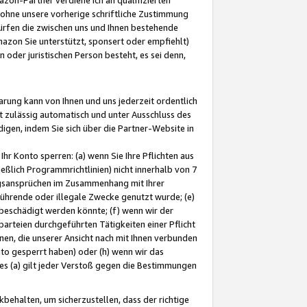
ohne unsere vorherige schriftliche Zustimmung
ürfen die zwischen uns und Ihnen bestehende
mazon Sie unterstützt, sponsert oder empfiehlt)
oder juristischen Person besteht, es sei denn,
arung kann von Ihnen und uns jederzeit ordentlich
t zulässig automatisch und unter Ausschluss des
gen, indem Sie sich über die Partner-Website in
hr Konto sperren: (a) wenn Sie Ihre Pflichten aus
eßlich Programmrichtlinien) nicht innerhalb von 7
ngsansprüchen im Zusammenhang mit Ihrer
ührende oder illegale Zwecke genutzt wurde; (e)
eschädigt werden könnte; (f) wenn wir der
rteien durchgeführten Tätigkeiten einer Pflicht
nen, die unserer Ansicht nach mit Ihnen verbunden
nto gesperrt haben) oder (h) wenn wir das
 (a) gilt jeder Verstoß gegen die Bestimmungen
ehalten, um sicherzustellen, dass der richtige