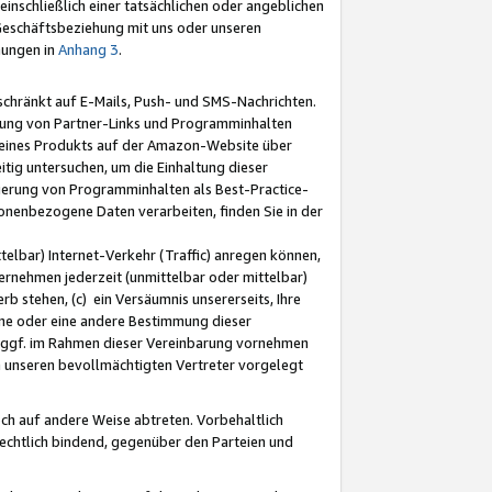
nschließlich einer tatsächlichen oder angeblichen
Geschäftsbeziehung mit uns oder unseren
mungen in
Anhang 3
.
schränkt auf E-Mails, Push- und SMS-Nachrichten.
ellung von Partner-Links und Programminhalten
 eines Produkts auf der Amazon-Website über
tig untersuchen, um die Einhaltung dieser
ntierung von Programminhalten als Best-Practice-
sonenbezogene Daten verarbeiten, finden Sie in der
telbar) Internet-Verkehr (Traffic) anregen können,
rnehmen jederzeit (unmittelbar oder mittelbar)
b stehen, (c) ein Versäumnis unsererseits, Ihre
fene oder eine andere Bestimmung dieser
r ggf. im Rahmen dieser Vereinbarung vornehmen
ch unseren bevollmächtigten Vertreter vorgelegt
ch auf andere Weise abtreten. Vorbehaltlich
rechtlich bindend, gegenüber den Parteien und