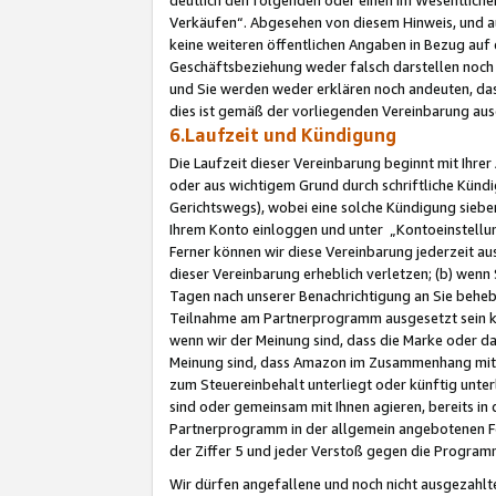
Verkäufen“. Abgesehen von diesem Hinweis, und a
keine weiteren öffentlichen Angaben in Bezug au
Geschäftsbeziehung weder falsch darstellen noch a
und Sie werden weder erklären noch andeuten, dass
dies ist gemäß der vorliegenden Vereinbarung ausd
6.Laufzeit und Kündigung
Die Laufzeit dieser Vereinbarung beginnt mit Ihre
oder aus wichtigem Grund durch schriftliche Kündi
Gerichtswegs), wobei eine solche Kündigung siebe
Ihrem Konto einloggen und unter „Kontoeinstellu
Ferner können wir diese Vereinbarung jederzeit aus
dieser Vereinbarung erheblich verletzen; (b) wenn
Tagen nach unserer Benachrichtigung an Sie behe
Teilnahme am Partnerprogramm ausgesetzt sein kö
wenn wir der Meinung sind, dass die Marke oder 
Meinung sind, dass Amazon im Zusammenhang mit d
zum Steuereinbehalt unterliegt oder künftig unter
sind oder gemeinsam mit Ihnen agieren, bereits in
Partnerprogramm in der allgemein angebotenen Fo
der Ziffer 5 und jeder Verstoß gegen die Programm
Wir dürfen angefallene und noch nicht ausgezahlt