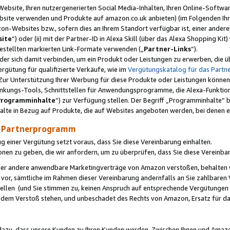
ebsite, Ihren nutzergenerierten Social Media-Inhalten, Ihren Online-Softwar
ebsite verwenden und Produkte auf amazon.co.uk anbieten) (im Folgenden Ihr
-Websites bzw., sofern dies an Ihrem Standort verfügbar ist, einer ander
ite
“) oder (ii) mit der Partner-ID in Alexa Skill (über das Alexa Shopping Ki
estellten markierten Link-Formate verwenden („
Partner-Links
“).
oder sich damit verbinden, um ein Produkt oder Leistungen zu erwerben, di
gütung für qualifizierte Verkäufe, wie im
Vergütungskatalog für das Part
Zur Unterstützung Ihrer Werbung für diese Produkte oder Leistungen können w
linkungs-Tools, Schnittstellen für Anwendungsprogramme, die Alexa-Funktion
Programminhalte
“) zur Verfügung stellen. Der Begriff „Programminhalte“ be
halte in Bezug auf Produkte, die auf Websites angeboten werden, bei denen 
as Partnerprogramm
einer Vergütung setzt voraus, dass Sie diese Vereinbarung einhalten.
ionen zu geben, die wir anfordern, um zu überprüfen, dass Sie diese Vereinba
oder andere anwendbare Marketingverträge von Amazon verstoßen, behalten w
 vor, sämtliche im Rahmen dieser Vereinbarung andernfalls an Sie zahlbare
tellen (und Sie stimmen zu, keinen Anspruch auf entsprechende Vergütungen
 dem Verstoß stehen, und unbeschadet des Rechts von Amazon, Ersatz für 
azu, dass unsere Kunden zu Ihren Kunden werden. Zwischen Ihnen und Amaz