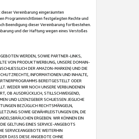
it dieser Vereinbarung eingeräumten
 den Programmrichtlinien festgelegten Rechte und
 nach Beendigung dieser Vereinbarung fortbestehen.
einbarung und der Haftung wegen eines Verstoßes
GEBOTEN WERDEN, SOWIE PARTNER-LINKS,
ALTE VON PRODUKTWERBUNG, UNSERE DOMAIN-
SCHLIESSLICH DER AMAZON-MARKEN) UND DIE
SCHUTZRECHTE, INFORMATIONEN UND INHALTE,
PARTNERPROGRAMMS BEREITGESTELLT ODER
ELLT. WEDER WIR NOCH UNSERE VERBUNDENEN
T, OB AUSDRÜCKLICH, STILLSCHWEIGEND,
MEN UND LIZENZGEBER SCHLIESSEN JEGLICHE
ISTUNGEN BEZÜGLICH RECHTSMÄNGELN,
LETZUNG SOWIE GEWÄHRLEISTUNGEN EIN, DIE
ANDELSBRÄUCHEN ERGEBEN. WIR KÖNNEN EIN
 DIE GELTUNG EINES SERVICE-ANGEBOTS
IE SERVICEANGEBOTE WEITERHIN
ODER DASS DIESE ANGEBOTE OHNE