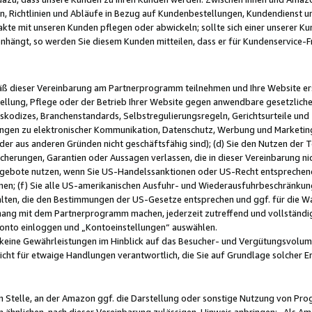
, Richtlinien und Abläufe in Bezug auf Kundenbestellungen, Kundendienst 
kte mit unseren Kunden pflegen oder abwickeln; sollte sich einer unserer Ku
nhängt, so werden Sie diesem Kunden mitteilen, dass er für Kundenservic
emäß dieser Vereinbarung am Partnerprogramm teilnehmen und Ihre Website er
ellung, Pflege oder der Betrieb Ihrer Website gegen anwendbare gesetzlich
skodizes, Branchenstandards, Selbstregulierungsregeln, Gerichtsurteile und 
ngen zu elektronischer Kommunikation, Datenschutz, Werbung und Marketing)
 oder aus anderen Gründen nicht geschäftsfähig sind); (d) Sie den Nutzen de
cherungen, Garantien oder Aussagen verlassen, die in dieser Vereinbarung nich
gebote nutzen, wenn Sie US-Handelssanktionen oder US-Recht entsprechen
men; (f) Sie alle US-amerikanischen Ausfuhr- und Wiederausfuhrbeschränkun
ten, die den Bestimmungen der US-Gesetze entsprechen und ggf. für die Wa
hang mit dem Partnerprogramm machen, jederzeit zutreffend und vollständig 
 Konto einloggen und „Kontoeinstellungen“ auswählen.
keine Gewährleistungen im Hinblick auf das Besucher- und Vergütungsvolu
icht für etwaige Handlungen verantwortlich, die Sie auf Grundlage solcher
en Stelle, an der Amazon ggf. die Darstellung oder sonstige Nutzung von Pr
 ähnlichen, nach dieser Vereinbarung zulässigen, Hinweis anbringen: „Als Ama