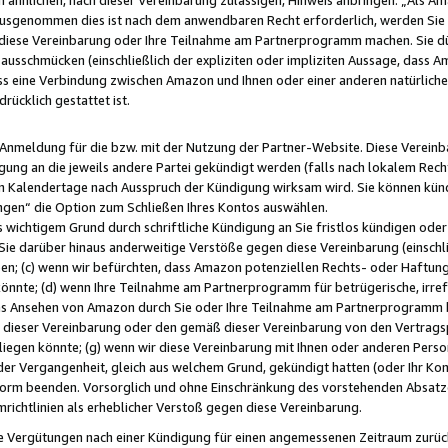
usgenommen dies ist nach dem anwendbaren Recht erforderlich, werden Sie 
f diese Vereinbarung oder Ihre Teilnahme am Partnerprogramm machen. Sie d
usschmücken (einschließlich der expliziten oder impliziten Aussage, dass A
 eine Verbindung zwischen Amazon und Ihnen oder einer anderen natürlichen 
rücklich gestattet ist.
r Anmeldung für die bzw. mit der Nutzung der Partner-Website. Diese Vereinb
gung an die jeweils andere Partei gekündigt werden (falls nach lokalem Rech
n Kalendertage nach Ausspruch der Kündigung wirksam wird. Sie können kündi
ngen“ die Option zum Schließen Ihres Kontos auswählen.
 wichtigem Grund durch schriftliche Kündigung an Sie fristlos kündigen oder I
 Sie darüber hinaus anderweitige Verstöße gegen diese Vereinbarung (einschli
ben; (c) wenn wir befürchten, dass Amazon potenziellen Rechts- oder Haftu
nnte; (d) wenn Ihre Teilnahme am Partnerprogramm für betrügerische, irref
das Ansehen von Amazon durch Sie oder Ihre Teilnahme am Partnerprogramm b
ieser Vereinbarung oder den gemäß dieser Vereinbarung von den Vertragspa
liegen könnte; (g) wenn wir diese Vereinbarung mit Ihnen oder anderen Perso
 der Vergangenheit, gleich aus welchem Grund, gekündigt hatten (oder Ihr Ko
rm beenden. Vorsorglich und ohne Einschränkung des vorstehenden Absatzes
richtlinien als erheblicher Verstoß gegen diese Vereinbarung.
e Vergütungen nach einer Kündigung für einen angemessenen Zeitraum zurückb