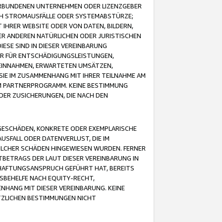
VERBUNDENEN UNTERNEHMEN ODER LIZENZGEBER
ICH STROMAUSFÄLLE ODER SYSTEMABSTÜRZE;
IHRER WEBSITE ODER VON DATEN, BILDERN,
ER ANDEREN NATÜRLICHEN ODER JURISTISCHEN
ESE SIND IN DIESER VEREINBARUNG
R FÜR ENTSCHÄDIGUNGSLEISTUNGEN,
EINNAHMEN, ERWARTETEN UMSÄTZEN,
SIE IM ZUSAMMENHANG MIT IHRER TEILNAHME AM
M PARTNERPROGRAMM. KEINE BESTIMMUNG
DER ZUSICHERUNGEN, DIE NACH DEN
GESCHÄDEN, KONKRETE ODER EXEMPLARISCHE
SFALL ODER DATENVERLUST, DIE IM
OLCHER SCHÄDEN HINGEWIESEN WURDEN. FERNER
BETRAGS DER LAUT DIESER VEREINBARUNG IN
HAFTUNGSANSPRUCH GEFÜHRT HAT, BEREITS
SBEHELFE NACH EQUITY-RECHT,
NHANG MIT DIESER VEREINBARUNG. KEINE
TZLICHEN BESTIMMUNGEN NICHT