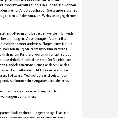
und Produktverkäufe für diese Kunden und können
nden in einer Angelegenheit an Sie wenden, die mit
e-Fragen den auf der Amazon-Website angegebenen
stellen, pflegen und betreiben werden; (b) weder
e Bestimmungen, Verordnungen, Vorschriften,
-beschlüsse oder andere Auflagen einer für Sie
 verstoßen; (c) Sie rechtswirksam Verträge
r Teilnahme am Partnerprogramm für sich selbst
t ausdrücklich enthalten sind; (e) Sie nicht am
den Handelssanktionen eines anderen Landes
gen und zutreffende nicht US-amerikanische
ren, Software, Technologie und Leistungen
sind. Sie können Ihre Angaben aktualisieren,
men, das Sie im Zusammenhang mit dem
 Erwartungen vornehmen.
ogramminhalten durch Sie genehmigt, klar und
zon-Partner verdiene ich an qualifizierten