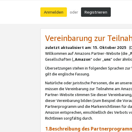
Anmelden
Registrieren
oder
Vereinbarung zur Teil
zuletzt aktualisiert am
:
15. Oktober 2025
(De
Willkommen auf Amazons Partner-Website (die „
Gesellschaften („
Amazon
“ oder „
uns
“ oder ähnl
Übersetzungen stehen in folgenden Sprachen zur 
gilt die englische Fassung.
Natürliche oder juristische Personen, die an uns
müssen die Vereinbarung zur Teilnahme am Amaz
Partner-Website stimmen Sie dieser Vereinbarung,
dieser Vereinbarung bilden (zum Beispiel die Vo
Partnerprogramm und die Markenrichtlinien für da
Amazon entsprechen, einschließlich des Verbots vo
Richtlinien sorgfältig durch.
1.Beschreibung des Partnerprogra