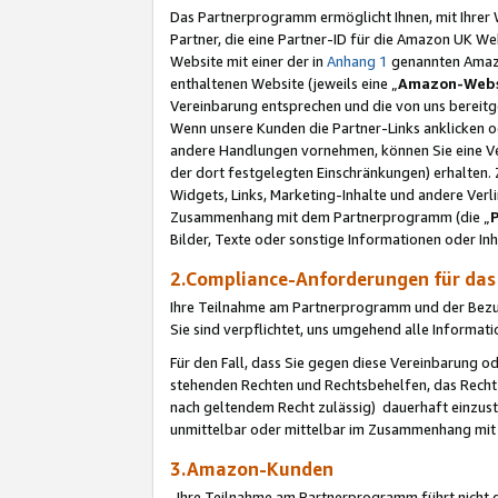
Das Partnerprogramm ermöglicht Ihnen, mit Ihrer W
Partner, die eine Partner-ID für die Amazon UK W
Website mit einer der in
Anhang 1
genannten Amazon
enthaltenen Website (jeweils eine „
Amazon-Webs
Vereinbarung entsprechen und die von uns bereitg
Wenn unsere Kunden die Partner-Links anklicken 
andere Handlungen vornehmen, können Sie eine Ver
der dort festgelegten Einschränkungen) erhalten. 
Widgets, Links, Marketing-Inhalte und andere Ver
Zusammenhang mit dem Partnerprogramm (die „
Bilder, Texte oder sonstige Informationen oder In
2.Compliance-Anforderungen für d
Ihre Teilnahme am Partnerprogramm und der Bezug 
Sie sind verpflichtet, uns umgehend alle Informat
Für den Fall, dass Sie gegen diese Vereinbarung 
stehenden Rechten und Rechtsbehelfen, das Recht
nach geltendem Recht zulässig) dauerhaft einzus
unmittelbar oder mittelbar im Zusammenhang mit
3.Amazon-Kunden
Ihre Teilnahme am Partnerprogramm führt nicht d