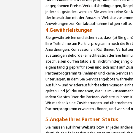
angegebenen Preise, Verkaufsbedingungen, Regeln
jederzeit geändert werden. Sie werden keine Konta
der Interaktion mit der Amazon-Website zusamme
Anweisungen zur Kontaktaufnahme folgen sollte.
4.Gewährleistungen
Sie gewährleisten und sichern zu, dass (a) Sie g
Ihre Teilnahme am Partnerprogramm noch die Erst
Anordnungen, Konzessionen, Richtlinien, Verhalten
zuständigen Behörde (einschließlich der Bestimmu
abschließen dürfen (also z. B. nicht minderjährig
eigenständig geprüft haben und sich nicht auf Zusi
Partnerprogramm teilnehmen und keine Servicean
unterliegen, in dem Sie Serviceangebote wahrneh
Ausfuhr- und Wiederausfuhrbeschränkungen einhal
gelten, und (g) die Angaben, die Sie im Zusammen
indem Sie sich über die Partner-Website in Ihrem
Wir machen keine Zusicherungen und übernehmen 
Partnerprogramm erwarten können, und wir sind n
5.Angabe Ihres Partner-Status
Sie müssen auf Ihrer Website bzw. an jeder ander
deutlich den folgenden oder einen im Wesentlichen