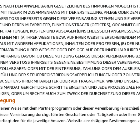
 NACH DEN ANWENDBAREN GESETZLICHEN BESTIMMUNGEN MÖGLICH IST, S
MITTELBAR IM ZUSAMMENHANG MIT DER ERSTELLUNG, PFLEGE ODER DEM BE
ERSTOSS IHRERSEITS GEGEN DIESE VEREINBARUNG STEHEN UND SIE VERP
UND DEREN MITARBEITER, FUNKTIONSTRÄGER (OFFICERS), ORGANMITGLI
N, HAFTUNGEN, KOSTEN UND AUSLAGEN (EINSCHLIESSLICH ANGEMESSENE
HEN MIT (A) IHRER WEBSITE BZW. AUF IHRER WEBSITE ERSCHEINENDEM M
LS MIT ANDEREN APPLIKATIONEN, INHALTEN ODER PROZESSEN, (B) DER 
RMARKTUNG IHRER WEBSITE ODER DES GGF. AUF ODER INNERHALB IHRER W
ABHÄNGIG DAVON, OB DIESE NUTZUNG GEMÄSS DIESER VEREINBARUNG B
EINEM VERSTOSS IHRERSEITS GEGEN EINE BESTIMMUNG DIESER VEREINBARU
D ZOLLABGABEN ODER MIT DER EINTREIBUNG, ZAHLUNG ODER DEM AUSBLEI
FÜLLUNG DER STEUERREGISTRIERUNGSVERPFLICHTUNGEN ODER ZOLLVERPF
W. SEITENS IHRER MITARBEITER ODER AUFTRAGNEHMER. WIR UND UNSERE
ES MANDAT GERICHTLICHE SCHRITTE EINLEITEN UND JEDE PROZESSUALE 
GEN, ODER UM RECHTE AUCH ZUM ZWECK DER DURCHSETZUNG DIESES AR
ilegung
endeiner Weise mit dem Partnerprogramm oder dieser Vereinbarung (einschließl
ieser Vereinbarung durchgeführten Geschäften oder Tätigkeiten oder Ihrer 
iegt den für die jeweilige Amazon-Website einschlägigen Bestimmungen z