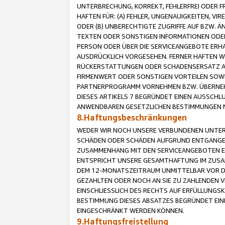
UNTERBRECHUNG, KORREKT, FEHLERFREI ODER 
HAFTEN FÜR: (A) FEHLER, UNGENAUIGKEITEN, 
ODER (B) UNBERECHTIGTE ZUGRIFFE AUF BZW. 
TEXTEN ODER SONSTIGEN INFORMATIONEN ODER 
PERSON ODER ÜBER DIE SERVICEANGEBOTE ERHA
AUSDRÜCKLICH VORGESEHEN. FERNER HAFTEN 
RÜCKERSTATTUNGEN ODER SCHADENSERSATZ AU
FIRMENWERT ODER SONSTIGEN VORTEILEN SOWIE
PARTNERPROGRAMM VORNEHMEN BZW. ÜBERNEHM
DIESES ARTIKELS 7 BEGRÜNDET EINEN AUSSCH
ANWENDBAREN GESETZLICHEN BESTIMMUNGEN 
8.Haftungsbeschränkungen
WEDER WIR NOCH UNSERE VERBUNDENEN UNTERN
SCHÄDEN ODER SCHÄDEN AUFGRUND ENTGANGENE
ZUSAMMENHANG MIT DEN SERVICEANGEBOTEN EN
ENTSPRICHT UNSERE GESAMTHAFTUNG IM ZUSAM
DEM 12-MONATSZEITRAUM UNMITTELBAR VOR DE
GEZAHLTEN ODER NOCH AN SIE ZU ZAHLENDEN V
EINSCHLIESSLICH DES RECHTS AUF ERFÜLLUNGS
BESTIMMUNG DIESES ABSATZES BEGRÜNDET EI
EINGESCHRÄNKT WERDEN KÖNNEN.
9.Haftungsfreistellung