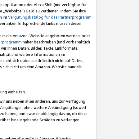
eapplikation oder Alexa Skill (nur verfügbar für
e „
Website
“) Geld zu verdienen, indem Sie Ihre
en im
Vergütungskatalog für das Partnerprogramm
t) verlinken. Entsprechende Links müssen dieser
e über die Amazon-Website angeboten werden, oder
nerprogramm
näher beschrieben (und vorbehaltlich
ir Ihnen Daten, Bilder, Texte, Linkformate,
alität und weitere Informationen im
zieht sich dabei ausdrücklich nicht auf Daten,
es sich nicht um eine Amazon-Website handelt.
rung einhalten.
ir uns neben allen anderen, uns zur Verfügung
n Vergütungen ohne weitere Ankündigung (soweit
 zu haben) und zwar unabhängig davon, ob diese
darüber hinausgehende Schäden zu verlangen.
on gelten alle auf der Amazon-Website