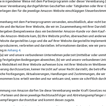
e in irgendeiner Weise mit dem Partnerprogramm oder dieser Vereinbarung (ei
ieser Vereinbarung durchgeführten Geschäften oder Tätigkeiten oder Ihrer 
liegen den für die jeweilige Amazon-Website einschlägigen Steuerbestim
mmenhang mit dem Partnerprogramm versenden, einschließlich, aber nicht be
site und die Nutzer Ihrer Website, die wir im Zusammenhang mit Ihrer Darst
itergeben (beispielsweise dass ein bestimmter Amazon-Kunde vor dem Kauf
uf die Amazon-Website kam, (b) Ihre Website prüfen, überwachen und anderwei
r Website dargestelltes Logo und die auf Ihrer Website dargestellte Impleme
reproduzieren, verbreiten und darstellen. Informationen darüber, wie wir per
ng in
Anhang 4
.
 (a) wir und unsere verbundenen Unternehmen jederzeit (mittelbar oder unmit
ng festgelegten Bedingungen abweichen, (b) wir und unsere verbundenen Unte
 Ähnlichkeit mit Ihrer Website aufweisen bzw. mit Ihrer Website im Wettbewer
barung durchzusetzen, keinen Verzicht auf unser Recht darstellt, die betrof
liche Festlegungen, Aktualisierungen, Handlungen und Zustimmungen, die wi
enommen bzw. erteilt werden und nur wirksam sind, wenn sie schriftlich dur
stimmung von Amazon dürfen Sie diese Vereinbarung weder Kraft Gesetzes no
die Parteien und deren jeweilige Rechtsnachfolger und Abtretungsempfänger 
ngsempfängern durchsetzbar und kommt diesen zugute.