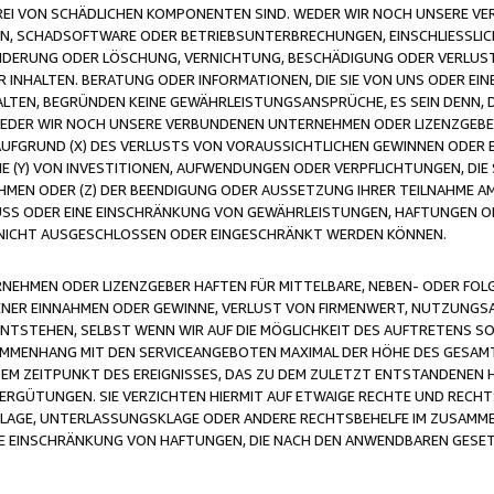
FREI VON SCHÄDLICHEN KOMPONENTEN SIND. WEDER WIR NOCH UNSERE 
VIREN, SCHADSOFTWARE ODER BETRIEBSUNTERBRECHUNGEN, EINSCHLIESSL
ÄNDERUNG ODER LÖSCHUNG, VERNICHTUNG, BESCHÄDIGUNG ODER VERLUST 
INHALTEN. BERATUNG ODER INFORMATIONEN, DIE SIE VON UNS ODER EIN
LTEN, BEGRÜNDEN KEINE GEWÄHRLEISTUNGSANSPRÜCHE, ES SEIN DENN, DI
WEDER WIR NOCH UNSERE VERBUNDENEN UNTERNEHMEN ODER LIZENZGEBE
FGRUND (X) DES VERLUSTS VON VORAUSSICHTLICHEN GEWINNEN ODER 
 (Y) VON INVESTITIONEN, AUFWENDUNGEN ODER VERPFLICHTUNGEN, DIE 
EN ODER (Z) DER BEENDIGUNG ODER AUSSETZUNG IHRER TEILNAHME A
LUSS ODER EINE EINSCHRÄNKUNG VON GEWÄHRLEISTUNGEN, HAFTUNGEN O
NICHT AUSGESCHLOSSEN ODER EINGESCHRÄNKT WERDEN KÖNNEN.
EHMEN ODER LIZENZGEBER HAFTEN FÜR MITTELBARE, NEBEN- ODER FOL
R EINNAHMEN ODER GEWINNE, VERLUST VON FIRMENWERT, NUTZUNGSAU
TSTEHEN, SELBST WENN WIR AUF DIE MÖGLICHKEIT DES AUFTRETENS S
MENHANG MIT DEN SERVICEANGEBOTEN MAXIMAL DER HÖHE DES GESAMT
M ZEITPUNKT DES EREIGNISSES, DAS ZU DEM ZULETZT ENTSTANDENEN 
ERGÜTUNGEN. SIE VERZICHTEN HIERMIT AUF ETWAIGE RECHTE UND RECHT
KLAGE, UNTERLASSUNGSKLAGE ODER ANDERE RECHTSBEHELFE IM ZUSAMME
NE EINSCHRÄNKUNG VON HAFTUNGEN, DIE NACH DEN ANWENDBAREN GESE