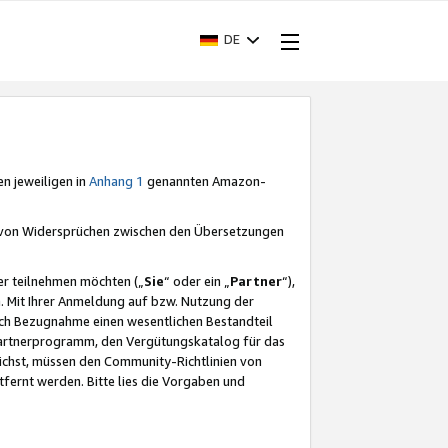
DE
en jeweiligen in
Anhang 1
genannten Amazon-
e von Widersprüchen zwischen den Übersetzungen
er teilnehmen möchten („
Sie
“ oder ein „
Partner
“),
. Mit Ihrer Anmeldung auf bzw. Nutzung der
durch Bezugnahme einen wesentlichen Bestandteil
 Partnerprogramm, den Vergütungskatalog für das
ichst, müssen den Community-Richtlinien von
fernt werden. Bitte lies die Vorgaben und