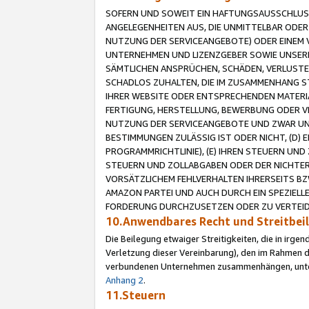
SOFERN UND SOWEIT EIN HAFTUNGSAUSSCHLUSS
ANGELEGENHEITEN AUS, DIE UNMITTELBAR ODER 
NUTZUNG DER SERVICEANGEBOTE) ODER EINEM V
UNTERNEHMEN UND LIZENZGEBER SOWIE UNSERE 
SÄMTLICHEN ANSPRÜCHEN, SCHÄDEN, VERLUSTE
SCHADLOS ZUHALTEN, DIE IM ZUSAMMENHANG STE
IHRER WEBSITE ODER ENTSPRECHENDEN MATERIA
FERTIGUNG, HERSTELLUNG, BEWERBUNG ODER VE
NUTZUNG DER SERVICEANGEBOTE UND ZWAR UN
BESTIMMUNGEN ZULÄSSIG IST ODER NICHT, (D) 
PROGRAMMRICHTLINIE), (E) IHREN STEUERN UN
STEUERN UND ZOLLABGABEN ODER DER NICHTER
VORSÄTZLICHEM FEHLVERHALTEN IHRERSEITS BZ
AMAZON PARTEI UND AUCH DURCH EIN SPEZIELL
FORDERUNG DURCHZUSETZEN ODER ZU VERTEIDI
10.Anwendbares Recht und Streitbe
Die Beilegung etwaiger Streitigkeiten, die in irg
Verletzung dieser Vereinbarung), den im Rahmen d
verbundenen Unternehmen zusammenhängen, unterl
Anhang 2
.
11.Steuern