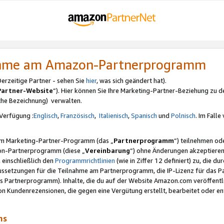
nahme am Amazon-Partnerprogramm
rzeitige Partner - sehen Sie
hier
, was sich geändert hat).
Partner-Website
“). Hier können Sie Ihre Marketing-Partner-Beziehung zu d
iche Bezeichnung) verwalten.
Verfügung :
Englisch
,
Französisch
,
Italienisch
,
Spanisch
und
Polnisch
. Im Fall
erem Marketing-Partner-Programm (das „
Partnerprogramm
“) teilnehmen od
on-Partnerprogramm (diese „
Vereinbarung
“) ohne Änderungen akzeptieren
 einschließlich den
Programmrichtlinien
(wie in Ziffer 12 definiert) zu, die 
raussetzungen für die Teilnahme am Partnerprogramm, die IP-Lizenz für das
s Partnerprogramm). Inhalte, die du auf der Website Amazon.com veröffentl
n Kundenrezensionen, die gegen eine Vergütung erstellt, bearbeitet oder ent
mms