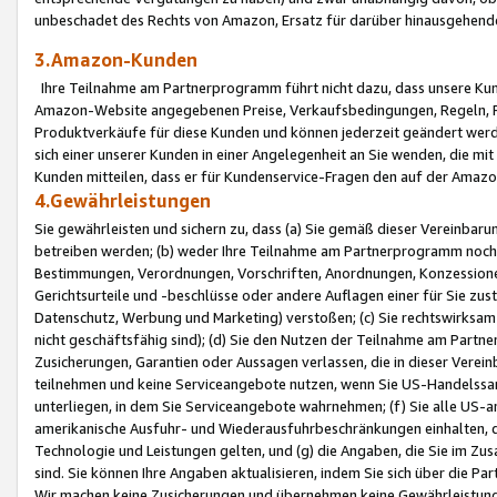
unbeschadet des Rechts von Amazon, Ersatz für darüber hinausgehen
3.Amazon-Kunden
Ihre Teilnahme am Partnerprogramm führt nicht dazu, dass unsere Kun
Amazon-Website angegebenen Preise, Verkaufsbedingungen, Regeln, Ri
Produktverkäufe für diese Kunden und können jederzeit geändert werde
sich einer unserer Kunden in einer Angelegenheit an Sie wenden, die 
Kunden mitteilen, dass er für Kundenservice-Fragen den auf der Ama
4.Gewährleistungen
Sie gewährleisten und sichern zu, dass (a) Sie gemäß dieser Vereinba
betreiben werden; (b) weder Ihre Teilnahme am Partnerprogramm noch d
Bestimmungen, Verordnungen, Vorschriften, Anordnungen, Konzessionen,
Gerichtsurteile und -beschlüsse oder andere Auflagen einer für Sie zu
Datenschutz, Werbung und Marketing) verstoßen; (c) Sie rechtswirksam 
nicht geschäftsfähig sind); (d) Sie den Nutzen der Teilnahme am Partne
Zusicherungen, Garantien oder Aussagen verlassen, die in dieser Verein
teilnehmen und keine Serviceangebote nutzen, wenn Sie US-Handelssa
unterliegen, in dem Sie Serviceangebote wahrnehmen; (f) Sie alle US
amerikanische Ausfuhr- und Wiederausfuhrbeschränkungen einhalten, 
Technologie und Leistungen gelten, und (g) die Angaben, die Sie im 
sind. Sie können Ihre Angaben aktualisieren, indem Sie sich über die 
Wir machen keine Zusicherungen und übernehmen keine Gewährleistun