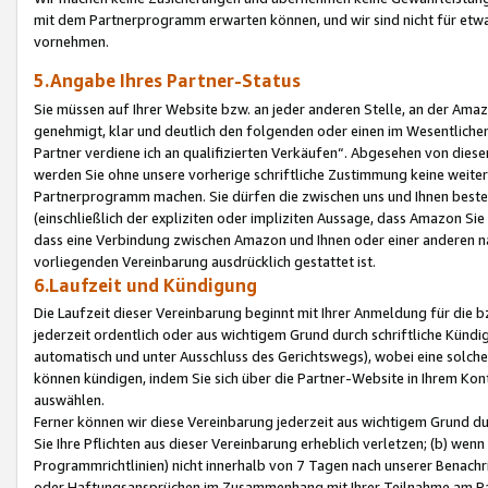
mit dem Partnerprogramm erwarten können, und wir sind nicht für etwa
vornehmen.
5.Angabe Ihres Partner-Status
Sie müssen auf Ihrer Website bzw. an jeder anderen Stelle, an der Am
genehmigt, klar und deutlich den folgenden oder einen im Wesentlichen
Partner verdiene ich an qualifizierten Verkäufen“. Abgesehen von die
werden Sie ohne unsere vorherige schriftliche Zustimmung keine weite
Partnerprogramm machen. Sie dürfen die zwischen uns und Ihnen best
(einschließlich der expliziten oder impliziten Aussage, dass Amazon Si
dass eine Verbindung zwischen Amazon und Ihnen oder einer anderen natü
vorliegenden Vereinbarung ausdrücklich gestattet ist.
6.Laufzeit und Kündigung
Die Laufzeit dieser Vereinbarung beginnt mit Ihrer Anmeldung für die 
jederzeit ordentlich oder aus wichtigem Grund durch schriftliche Kündi
automatisch und unter Ausschluss des Gerichtswegs), wobei eine solch
können kündigen, indem Sie sich über die Partner-Website in Ihrem Ko
auswählen.
Ferner können wir diese Vereinbarung jederzeit aus wichtigem Grund dur
Sie Ihre Pflichten aus dieser Vereinbarung erheblich verletzen; (b) wen
Programmrichtlinien) nicht innerhalb von 7 Tagen nach unserer Benachr
oder Haftungsansprüchen im Zusammenhang mit Ihrer Teilnahme am Pa