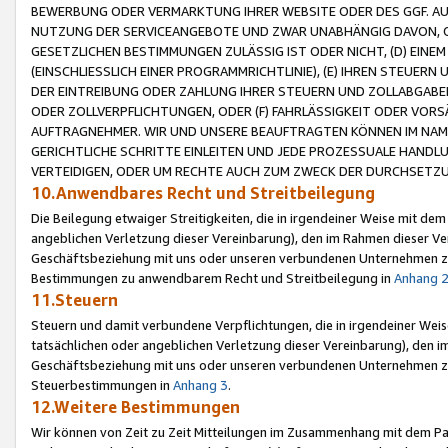
BEWERBUNG ODER VERMARKTUNG IHRER WEBSITE ODER DES GGF. AUF 
NUTZUNG DER SERVICEANGEBOTE UND ZWAR UNABHÄNGIG DAVON, O
GESETZLICHEN BESTIMMUNGEN ZULÄSSIG IST ODER NICHT, (D) EINE
(EINSCHLIESSLICH EINER PROGRAMMRICHTLINIE), (E) IHREN STEUER
DER EINTREIBUNG ODER ZAHLUNG IHRER STEUERN UND ZOLLABGAB
ODER ZOLLVERPFLICHTUNGEN, ODER (F) FAHRLÄSSIGKEIT ODER VORS
AUFTRAGNEHMER. WIR UND UNSERE BEAUFTRAGTEN KÖNNEN IM NAME
GERICHTLICHE SCHRITTE EINLEITEN UND JEDE PROZESSUALE HAND
VERTEIDIGEN, ODER UM RECHTE AUCH ZUM ZWECK DER DURCHSETZU
10.Anwendbares Recht und Streitbeilegung
Die Beilegung etwaiger Streitigkeiten, die in irgendeiner Weise mit de
angeblichen Verletzung dieser Vereinbarung), den im Rahmen dieser Ve
Geschäftsbeziehung mit uns oder unseren verbundenen Unternehmen zu
Bestimmungen zu anwendbarem Recht und Streitbeilegung in
Anhang 
11.Steuern
Steuern und damit verbundene Verpflichtungen, die in irgendeiner Wei
tatsächlichen oder angeblichen Verletzung dieser Vereinbarung), den 
Geschäftsbeziehung mit uns oder unseren verbundenen Unternehmen z
Steuerbestimmungen in
Anhang 3
.
12.Weitere Bestimmungen
Wir können von Zeit zu Zeit Mitteilungen im Zusammenhang mit dem Par