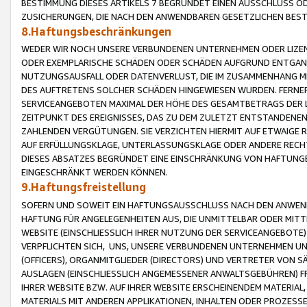
BESTIMMUNG DIESES ARTIKELS 7 BEGRÜNDET EINEN AUSSCHLUSS 
ZUSICHERUNGEN, DIE NACH DEN ANWENDBAREN GESETZLICHEN BE
8.Haftungsbeschränkungen
WEDER WIR NOCH UNSERE VERBUNDENEN UNTERNEHMEN ODER LIZEN
ODER EXEMPLARISCHE SCHÄDEN ODER SCHÄDEN AUFGRUND ENTGANG
NUTZUNGSAUSFALL ODER DATENVERLUST, DIE IM ZUSAMMENHANG MI
DES AUFTRETENS SOLCHER SCHÄDEN HINGEWIESEN WURDEN. FERN
SERVICEANGEBOTEN MAXIMAL DER HÖHE DES GESAMTBETRAGS DER 
ZEITPUNKT DES EREIGNISSES, DAS ZU DEM ZULETZT ENTSTANDENE
ZAHLENDEN VERGÜTUNGEN. SIE VERZICHTEN HIERMIT AUF ETWAIGE 
AUF ERFÜLLUNGSKLAGE, UNTERLASSUNGSKLAGE ODER ANDERE RECHT
DIESES ABSATZES BEGRÜNDET EINE EINSCHRÄNKUNG VON HAFTUNG
EINGESCHRÄNKT WERDEN KÖNNEN.
9.Haftungsfreistellung
SOFERN UND SOWEIT EIN HAFTUNGSAUSSCHLUSS NACH DEN ANWENDB
HAFTUNG FÜR ANGELEGENHEITEN AUS, DIE UNMITTELBAR ODER MITT
WEBSITE (EINSCHLIESSLICH IHRER NUTZUNG DER SERVICEANGEBOTE)
VERPFLICHTEN SICH, UNS, UNSERE VERBUNDENEN UNTERNEHMEN UN
(OFFICERS), ORGANMITGLIEDER (DIRECTORS) UND VERTRETER VON 
AUSLAGEN (EINSCHLIESSLICH ANGEMESSENER ANWALTSGEBÜHREN) FR
IHRER WEBSITE BZW. AUF IHRER WEBSITE ERSCHEINENDEM MATERIAL
MATERIALS MIT ANDEREN APPLIKATIONEN, INHALTEN ODER PROZESSE