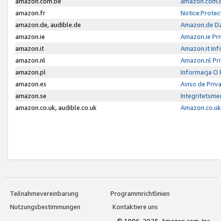
amazon.com.be
amazon.com.b
amazon.fr
Notice:Protec
amazon.de, audible.de
Amazon.de Da
amazon.ie
Amazon.ie Pri
amazon.it
Amazon.it Inf
amazon.nl
Amazon.nl Pri
amazon.pl
Informacja O
amazon.es
Aviso de Priv
amazon.se
Integritetsm
amazon.co.uk, audible.co.uk
Amazon.co.uk 
Teilnahmevereinbarung
Programmrichtlinien
Nutzungsbestimmungen
Kontaktiere uns