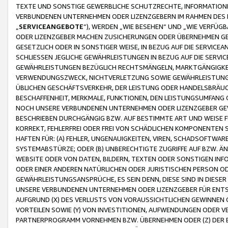
TEXTE UND SONSTIGE GEWERBLICHE SCHUTZRECHTE, INFORMATIONE
VERBUNDENEN UNTERNEHMEN ODER LIZENZGEBERN IM RAHMEN DES
„
SERVICEANGEBOTE
“), WERDEN „WIE BESEHEN“ UND „WIE VERFÜ
ODER LIZENZGEBER MACHEN ZUSICHERUNGEN ODER ÜBERNEHMEN GEW
GESETZLICH ODER IN SONSTIGER WEISE, IN BEZUG AUF DIE SERVI
SCHLIESSEN JEGLICHE GEWÄHRLEISTUNGEN IN BEZUG AUF DIE SERVI
GEWÄHRLEISTUNGEN BEZÜGLICH RECHTSMÄNGELN, MARKTGÄNGIGKEIT
VERWENDUNGSZWECK, NICHTVERLETZUNG SOWIE GEWÄHRLEISTUNGEN 
ÜBLICHEN GESCHÄFTSVERKEHR, DER LEISTUNG ODER HANDELSBRÄUCH
BESCHAFFENHEIT, MERKMALE, FUNKTIONEN, DEN LEISTUNGSUMFANG 
NOCH UNSERE VERBUNDENEN UNTERNEHMEN ODER LIZENZGEBER GEWÄ
BESCHRIEBEN DURCHGÄNGIG BZW. AUF BESTIMMTE ART UND WEISE
KORREKT, FEHLERFREI ODER FREI VON SCHÄDLICHEN KOMPONENTEN
HAFTEN FÜR: (A) FEHLER, UNGENAUIGKEITEN, VIREN, SCHADSOFTW
SYSTEMABSTÜRZE; ODER (B) UNBERECHTIGTE ZUGRIFFE AUF BZW. 
WEBSITE ODER VON DATEN, BILDERN, TEXTEN ODER SONSTIGEN INF
ODER EINER ANDEREN NATÜRLICHEN ODER JURISTISCHEN PERSON OD
GEWÄHRLEISTUNGSANSPRÜCHE, ES SEIN DENN, DIESE SIND IN DIES
UNSERE VERBUNDENEN UNTERNEHMEN ODER LIZENZGEBER FÜR EN
AUFGRUND (X) DES VERLUSTS VON VORAUSSICHTLICHEN GEWINNEN
VORTEILEN SOWIE (Y) VON INVESTITIONEN, AUFWENDUNGEN ODER VE
PARTNERPROGRAMM VORNEHMEN BZW. ÜBERNEHMEN ODER (Z) DER 