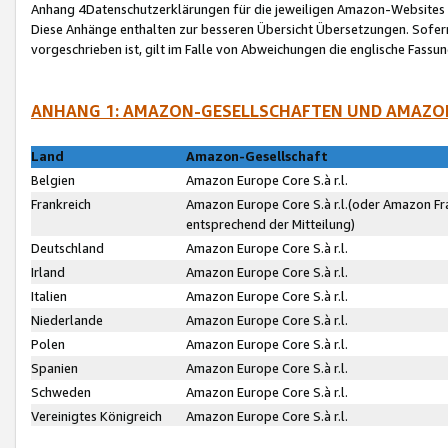
Anhang 4Datenschutzerklärungen für die jeweiligen Amazon-Websites
Diese Anhänge enthalten zur besseren Übersicht Übersetzungen. Sofe
vorgeschrieben ist, gilt im Falle von Abweichungen die englische Fass
ANHANG 1: AMAZON-GESELLSCHAFTEN UND AMAZO
Land
Amazon-Gesellschaft
Belgien
Amazon Europe Core S.à r.l.
Frankreich
Amazon Europe Core S.à r.l.(oder Amazon Fr
entsprechend der Mitteilung)
Deutschland
Amazon Europe Core S.à r.l.
Irland
Amazon Europe Core S.à r.l.
Italien
Amazon Europe Core S.à r.l.
Niederlande
Amazon Europe Core S.à r.l.
Polen
Amazon Europe Core S.à r.l.
Spanien
Amazon Europe Core S.à r.l.
Schweden
Amazon Europe Core S.à r.l.
Vereinigtes Königreich
Amazon Europe Core S.à r.l.