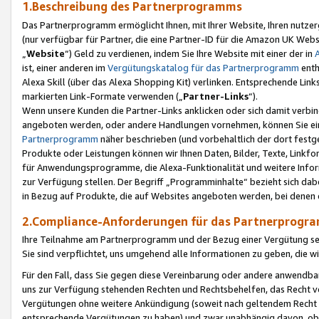
1.Beschreibung des Partnerprogramms
Das Partnerprogramm ermöglicht Ihnen, mit Ihrer Website, Ihren nutzer
(nur verfügbar für Partner, die eine Partner-ID für die Amazon UK We
„
Website
“) Geld zu verdienen, indem Sie Ihre Website mit einer der in
ist, einer anderen im
Vergütungskatalog für das Partnerprogramm
enth
Alexa Skill (über das Alexa Shopping Kit) verlinken. Entsprechende Lin
markierten Link-Formate verwenden („
Partner-Links
“).
Wenn unsere Kunden die Partner-Links anklicken oder sich damit verbi
angeboten werden, oder andere Handlungen vornehmen, können Sie eine
Partnerprogramm
näher beschrieben (und vorbehaltlich der dort festg
Produkte oder Leistungen können wir Ihnen Daten, Bilder, Texte, Linkfo
für Anwendungsprogramme, die Alexa-Funktionalität und weitere Inf
zur Verfügung stellen. Der Begriff „Programminhalte“ bezieht sich dabe
in Bezug auf Produkte, die auf Websites angeboten werden, bei denen 
2.Compliance-Anforderungen für das Partnerprog
Ihre Teilnahme am Partnerprogramm und der Bezug einer Vergütung setz
Sie sind verpflichtet, uns umgehend alle Informationen zu geben, die w
Für den Fall, dass Sie gegen diese Vereinbarung oder andere anwendba
uns zur Verfügung stehenden Rechten und Rechtsbehelfen, das Recht vo
Vergütungen ohne weitere Ankündigung (soweit nach geltendem Recht z
entsprechende Vergütungen zu haben) und zwar unabhängig davon, ob 