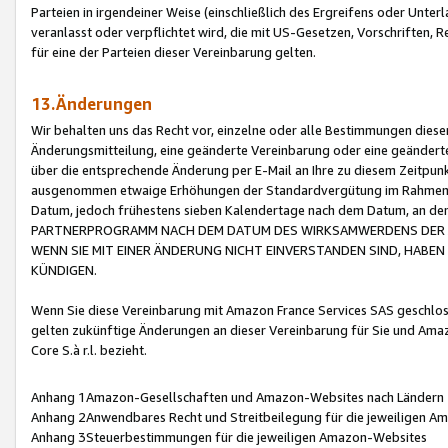
Parteien in irgendeiner Weise (einschließlich des Ergreifens oder Unt
veranlasst oder verpflichtet wird, die mit US-Gesetzen, Vorschriften,
für eine der Parteien dieser Vereinbarung gelten.
13.Änderungen
Wir behalten uns das Recht vor, einzelne oder alle Bestimmungen diese
Änderungsmitteilung, eine geänderte Vereinbarung oder eine geänderte 
über die entsprechende Änderung per E-Mail an Ihre zu diesem Zeitpun
ausgenommen etwaige Erhöhungen der Standardvergütung im Rahmen
Datum, jedoch frühestens sieben Kalendertage nach dem Datum, an de
PARTNERPROGRAMM NACH DEM DATUM DES WIRKSAMWERDENS DER Ä
WENN SIE MIT EINER ÄNDERUNG NICHT EINVERSTANDEN SIND, HABEN S
KÜNDIGEN.
Wenn Sie diese Vereinbarung mit Amazon France Services SAS geschlo
gelten zukünftige Änderungen an dieser Vereinbarung für Sie und Ama
Core S.à r.l. bezieht.
Anhang 1Amazon-Gesellschaften und Amazon-Websites nach Ländern
Anhang 2Anwendbares Recht und Streitbeilegung für die jeweiligen 
Anhang 3Steuerbestimmungen für die jeweiligen Amazon-Websites