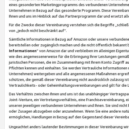
eines gesonderten Marketingprogramms des verbundenen Unternehmens
Unternehmen in Bezug auf das gesonderte Programm. Diese Vereinbarung
Ihnen und uns im Hinblick auf das Partnerprogramm dar und ersetzt al
Für die Zwecke dieser Vereinbarung verstehen sich die Begriffe „schließ
von „jedoch nicht beschränkt auf“.
Sämtliche Informationen in Bezug auf Amazon oder unsere verbunde
bereitstellen oder zugänglich machen und die nicht öffentlich bekannt bz
Informationen
“ von Amazon dar und verbleiben im alleinigen Eigent
wie dies angemessenerweise für die Erbringung Ihrer Leistungen gemäß d
juristischen Personen, die im Zusammenhang mit Ihrem Konto Zugriff au
Pflichten kennen und einhalten. Sie werden Vertrauliche Informationen 
Unternehmen) weitergeben und alle angemessenen Maßnahmen ergreifen
schützen, die gemäß dieser Vereinbarung nicht ausdrücklich zulässig is
Vertraulichkeits- oder Geheimhaltungsvereinbarungen und gilt für die
Das Verhältnis zwischen Ihnen und uns ist das unabhängiger Vertragspa
Joint-Venture, ein Vertretungsverhältnis, eine Franchisevereinbarung, 
unseren jeweiligen verbundenen Unternehmen und Ihnen. Sie sind ni
oder Zusagen abzugeben oder anzunehmen. Wenn Sie eine andere natürli
ermöglichen, Handlungen in Bezug auf den Gegenstand dieser Vereinbar
Ungeachtet anders lautender Bestimmungen in dieser Vereinbarung wird