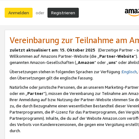
Anmelden
Registrieren
oder
Vereinbarung zur Teilnahme am 
zuletzt aktualisiert am
:
15. Oktober 2025
(Derzeitige Partner - 
Willkommen auf Amazons Partner-Website (die „
Partner-Website
“)
genannten Amazon-Gesellschaften („
Amazon
“ oder „
uns
“ oder ähnli
Übersetzungen stehen in folgenden Sprachen zur Verfügung :
Englisch
,
den Übersetzungen gilt die englische Fassung.
Natürliche oder juristische Personen, die an unserem Marketing-Partn
oder ein „
Partner
“), müssen die Vereinbarung zur Teilnahme am Ama
Ihrer Anmeldung auf bzw. Nutzung der Partner-Website stimmen Sie die
zu, die durch Bezugnahme einen wesentlichen Bestandteil dieser Verei
Partnerprogramm, die IP-Lizenz für das Partnerprogramm, den Vergütu
Partnerprogramm). Inhalte, die du auf der Website Amazon.com veröffe
des Verbots von Kundenrezensionen, die gegen eine Vergütung erstellt, 
durch.