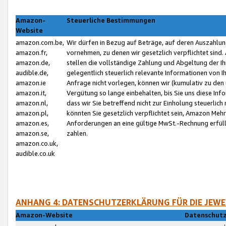
Amazon-
Steuerliche Bestimmungen
Website
amazon.com.be,
Wir dürfen in Bezug auf Beträge, auf deren Auszahlun
amazon.fr,
vornehmen, zu denen wir gesetzlich verpflichtet sind
amazon.de,
stellen die vollständige Zahlung und Abgeltung der 
audible.de,
gelegentlich steuerlich relevante Informationen von I
amazon.ie
Anfrage nicht vorlegen, können wir (kumulativ zu de
amazon.it,
Vergütung so lange einbehalten, bis Sie uns diese Inf
amazon.nl,
dass wir Sie betreffend nicht zur Einholung steuerlich 
amazon.pl,
könnten Sie gesetzlich verpflichtet sein, Amazon Meh
amazon.es,
Anforderungen an eine gültige MwSt.-Rechnung erfüllt
amazon.se,
zahlen.
amazon.co.uk,
audible.co.uk
ANHANG 4: DATENSCHUTZERKLÄRUNG FÜR DIE JEWE
Amazon-Website
Datenschutz