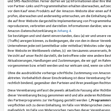
und SMS-Nachrichten. Ferner dürfen wir (a) Informationen über Ihre We
von Partner-Links und Programminhalten erhalten überwachen, aufzei
vor dem Kauf eines Produkts auf der Amazon-Website über einen auf Ih
prüfen, überwachen und anderweitig untersuchen, um die Einhaltung dies
die auf Ihrer Website dargestellte Implementierung von Programminhalt
reproduzieren, verbreiten und darstellen. Informationen darüber, wie w
Amazon-Datenschutzerklärung in
Anhang 4
.
Sie bestätigen und sind damit einverstanden, dass (a) wir und unsere 
(Traffic) anregen können, zu Bedingungen, die von den in dieser Vere
Unternehmen jederzeit (unmittelbar oder mittelbar) Websites oder Appl
Ihrer Website im Wettbewerb stehen, (c) ein Versäumnis unsererseits, I
Verzicht auf unser Recht darstellt, die betroffene oder eine andere B
Aktualisierungen, Handlungen und Zustimmungen, die wir ggf. im Rahme
vorgenommen bzw. erteilt werden und nur wirksam sind, wenn sie schri
Ohne die ausdrückliche vorherige schriftliche Zustimmung von Amazon
abtreten. Vorbehaltlich dieser Einschränkung ist diese Vereinbarung f
rechtlich bindend, gegenüber den Parteien und ihren jeweiligen Rech
Diese Vereinbarung umfasst die jeweils aktuellste Fassung aller Richtli
dieser Vereinbarung Bezug genommen wird und alle anderen Richtlinie
des Partnerprogramms zur Verfügung gestellt werden („
Programmric
verpflichten sich zu deren Einhaltung. Im Falle von Widersprüchen zwi
maßgeblich. Im Falle von Widersprüchen zwischen dieser Vereinbarun