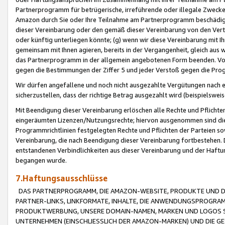
Partnerprogramm für betrügerische, irreführende oder illegale Zwecke
Amazon durch Sie oder Ihre Teilnahme am Partnerprogramm beschädig
dieser Vereinbarung oder den gemäß dieser Vereinbarung von den Vertr
oder künftig unterliegen könnte; (g) wenn wir diese Vereinbarung mit I
gemeinsam mit Ihnen agieren, bereits in der Vergangenheit, gleich aus
das Partnerprogramm in der allgemein angebotenen Form beenden. Vors
gegen die Bestimmungen der Ziffer 5 und jeder Verstoß gegen die Prog
Wir dürfen angefallene und noch nicht ausgezahlte Vergütungen nach 
sicherzustellen, dass der richtige Betrag ausgezahlt wird (beispielsw
Mit Beendigung dieser Vereinbarung erlöschen alle Rechte und Pflichte
eingeräumten Lizenzen/Nutzungsrechte; hiervon ausgenommen sind die in 
Programmrichtlinien festgelegten Rechte und Pflichten der Parteien sow
Vereinbarung, die nach Beendigung dieser Vereinbarung fortbestehen. D
entstandenen Verbindlichkeiten aus dieser Vereinbarung und der Haft
begangen wurde.
7.Haftungsausschlüsse
DAS PARTNERPROGRAMM, DIE AMAZON-WEBSITE, PRODUKTE UND DI
PARTNER-LINKS, LINKFORMATE, INHALTE, DIE ANWENDUNGSPROGR
PRODUKTWERBUNG, UNSERE DOMAIN-NAMEN, MARKEN UND LOGOS S
UNTERNEHMEN (EINSCHLIESSLICH DER AMAZON-MARKEN) UND DIE GE