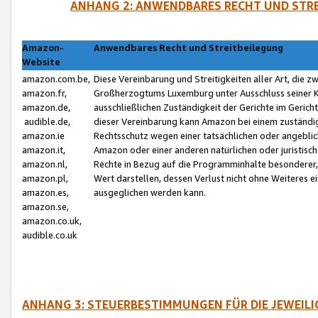
ANHANG 2: ANWENDBARES RECHT UND STRE
Amazon-
Anwendbares Recht und Streitbeilegung
Website
amazon.com.be,
Diese Vereinbarung und Streitigkeiten aller Art, die 
amazon.fr,
Großherzogtums Luxemburg unter Ausschluss seiner Kol
amazon.de,
ausschließlichen Zuständigkeit der Gerichte im Geri
audible.de,
dieser Vereinbarung kann Amazon bei einem zuständig
amazon.ie
Rechtsschutz wegen einer tatsächlichen oder angebli
amazon.it,
Amazon oder einer anderen natürlichen oder juristisc
amazon.nl,
Rechte in Bezug auf die Programminhalte besonderer,
amazon.pl,
Wert darstellen, dessen Verlust nicht ohne Weiteres e
amazon.es,
ausgeglichen werden kann.
amazon.se,
amazon.co.uk,
audible.co.uk
ANHANG 3: STEUERBESTIMMUNGEN FÜR DIE JEWEIL